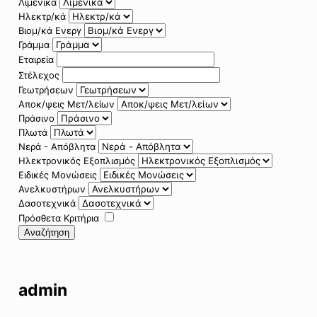
Λιμενικά
Ηλεκτρ/κά
Βιομ/κά Ενεργ
Γράμμα
Εταιρεία
Στέλεχος
Γεωτρήσεων
Αποκ/ψεις Μετ/λείων
Πράσινο
Πλωτά
Νερά - Απόβλητα
Ηλεκτρονικός Εξοπλισμός
Ειδικές Μονώσεις
Ανελκυστήρων
Δασοτεχνικά
Πρόσθετα Κριτήρια
Αναζήτηση
admin