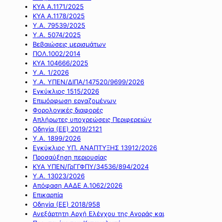
ΚΥΑ Α.1171/2025
ΚΥΑ Α.1178/2025
Υ.Α. 79539/2025
Υ.Α. 5074/2025
Βεβαιώσεις μερισμάτων
ΠΟΛ.1002/2014
ΚΥΑ 104666/2025
Υ.Α. 1/2026
Υ.Α. ΥΠΕΝ/ΔΙΠΑ/147520/9699/2026
Εγκύκλιος 1515/2026
Επιμόρφωση εργαζομένων
Φορολογικές διαφορές
Απλήρωτες υποχρεώσεις Περιφερειών
Οδηγία (ΕΕ) 2019/2121
Υ.Α. 1899/2026
Εγκύκλιος ΥΠ. ΑΝΑΠΤΥΞΗΣ 13912/2026
Προσαύξηση περιουσίας
ΚΥΑ ΥΠΕΝ/ΓρΓΓΦΠΥ/34536/894/2024
Υ.Α. 13023/2026
Απόφαση ΑΑΔΕ Α.1062/2026
Επικαρπία
Οδηγία (ΕΕ) 2018/958
Ανεξάρτητη Αρχή Ελέγχου της Αγοράς και