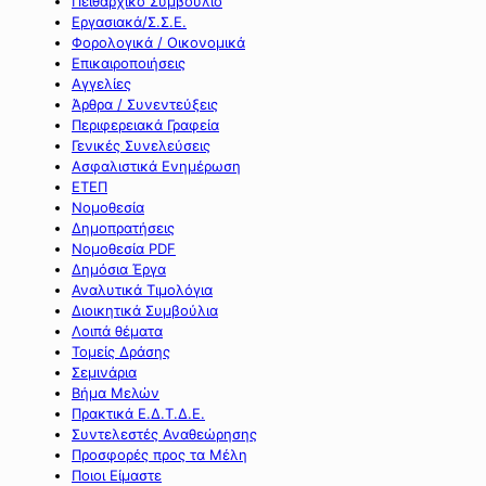
Πειθαρχικό Συμβούλιο
Εργασιακά/Σ.Σ.Ε.
Φορολογικά / Οικονομικά
Επικαιροποιήσεις
Αγγελίες
Άρθρα / Συνεντεύξεις
Περιφερειακά Γραφεία
Γενικές Συνελεύσεις
Ασφαλιστικά Ενημέρωση
ΕΤΕΠ
Νομοθεσία
Δημοπρατήσεις
Νομοθεσία PDF
Δημόσια Έργα
Αναλυτικά Τιμολόγια
Διοικητικά Συμβούλια
Λοιπά θέματα
Τομείς Δράσης
Σεμινάρια
Βήμα Μελών
Πρακτικά Ε.Δ.Τ.Δ.Ε.
Συντελεστές Αναθεώρησης
Προσφορές προς τα Μέλη
Ποιοι Είμαστε