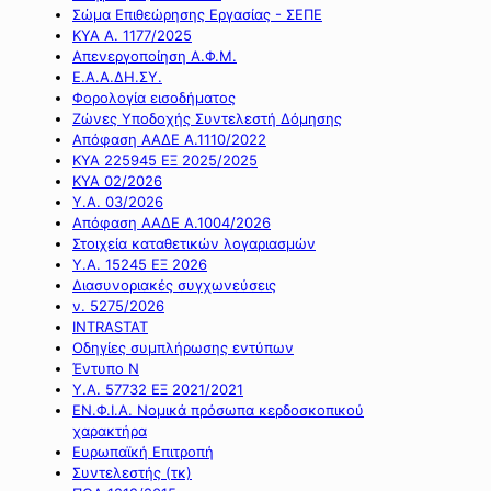
Σώμα Επιθεώρησης Εργασίας - ΣΕΠΕ
ΚΥΑ Α. 1177/2025
Απενεργοποίηση Α.Φ.Μ.
Ε.Α.Α.ΔΗ.ΣΥ.
Φορολογία εισοδήματος
Ζώνες Υποδοχής Συντελεστή Δόμησης
Απόφαση ΑΑΔΕ Α.1110/2022
ΚΥΑ 225945 ΕΞ 2025/2025
ΚΥΑ 02/2026
Υ.Α. 03/2026
Απόφαση ΑΑΔΕ Α.1004/2026
Στοιχεία καταθετικών λογαριασμών
Υ.Α. 15245 ΕΞ 2026
Διασυνοριακές συγχωνεύσεις
ν. 5275/2026
INTRASTAT
Οδηγίες συμπλήρωσης εντύπων
Έντυπο Ν
Υ.Α. 57732 ΕΞ 2021/2021
ΕΝ.Φ.Ι.Α. Νομικά πρόσωπα κερδοσκοπικού
χαρακτήρα
Ευρωπαϊκή Επιτροπή
Συντελεστής (τκ)