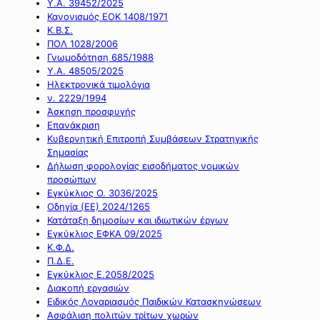
Υ.Α. 39452/2025
Κανονισμός ΕΟΚ 1408/1971
Κ.Β.Σ.
ΠΟΛ 1028/2006
Γνωμοδότηση 685/1988
Υ.Α. 48505/2025
Ηλεκτρονικά τιμολόγια
ν. 2229/1994
Άσκηση προσφυγής
Επανάκριση
Κυβερνητική Επιτροπή Συμβάσεων Στρατηγικής
Σημασίας
Δήλωση φορολογίας εισοδήματος νομικών
προσώπων
Εγκύκλιος Ο. 3036/2025
Οδηγία (ΕΕ) 2024/1265
Κατάταξη δημοσίων και ιδιωτικών έργων
Εγκύκλιος ΕΦΚΑ 09/2025
Κ.Φ.Δ.
Π.Δ.Ε.
Εγκύκλιος Ε.2058/2025
Διακοπή εργασιών
Ειδικός Λογαριασμός Παιδικών Κατασκηνώσεων
Ασφάλιση πολιτών τρίτων χωρών