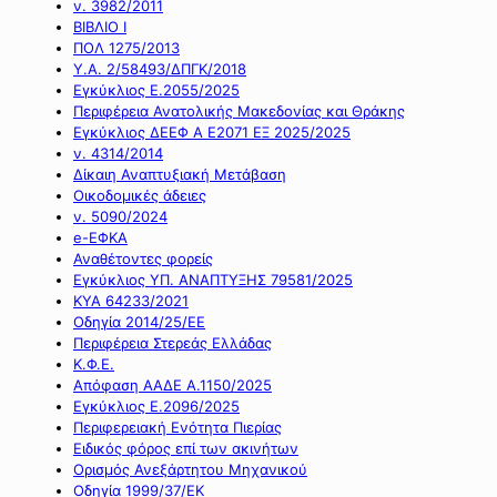
ν. 3982/2011
ΒΙΒΛΙΟ Ι
ΠΟΛ 1275/2013
Υ.Α. 2/58493/ΔΠΓΚ/2018
Εγκύκλιος Ε.2055/2025
Περιφέρεια Ανατολικής Μακεδονίας και Θράκης
Εγκύκλιος ΔΕΕΦ Α Ε2071 ΕΞ 2025/2025
ν. 4314/2014
Δίκαιη Αναπτυξιακή Μετάβαση
Οικοδομικές άδειες
ν. 5090/2024
e-ΕΦΚΑ
Αναθέτοντες φορείς
Εγκύκλιος ΥΠ. ΑΝΑΠΤΥΞΗΣ 79581/2025
ΚΥΑ 64233/2021
Οδηγία 2014/25/ΕΕ
Περιφέρεια Στερεάς Ελλάδας
Κ.Φ.Ε.
Απόφαση ΑΑΔΕ Α.1150/2025
Εγκύκλιος Ε.2096/2025
Περιφερειακή Ενότητα Πιερίας
Ειδικός φόρος επί των ακινήτων
Ορισμός Ανεξάρτητου Μηχανικού
Οδηγία 1999/37/ΕΚ