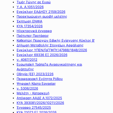
Τιμές ζώνης σε Ευρώ
Υ.Α. Α.1051/2026
Εγκύκλιος ΕΑΔΗΣΥ 2159/2026
Προεκτιμώμενη αμοιβή μελέτης
Έκπτωση ΕΝΦΙΑ
ΚΥΑ 17354/2026
Ηλεκτρονικά έγγραφα
Πρότυπες Προτάσεις
Καθεστώς Περιοχών Ειδικής Ενίσχυσης Κύκλος Β’
Δήλωση Μεταβολής Στοιχείων Ασφάλισης
Εγκύκλιος ΥΠΕΝ/ΓρΓΓΦΠΥ/47988/1848/2026
Εγκύκλιος 69336 ΕΞ 2026/2026
ν. 4067/2012
Ευρωπαϊκή Τράπεζα Ανασυγκρότησης και
Ανάπτυξης
Οδηγία (ΕΕ) 2023/2226
Περιφερειακή Ενότητα Ρόδου
Ψηφιακή Κάρτα Εργασίας
ν. 5306/2026
Μελέτη - Κατασκευή
Απόφαση ΑΑΔΕ Α.1072/2025
ΚΥΑ 393081/2026/10211/2026
Έγγραφο 27545/2025
ΚΥΑ 21073 ΕΞ 2026/2026