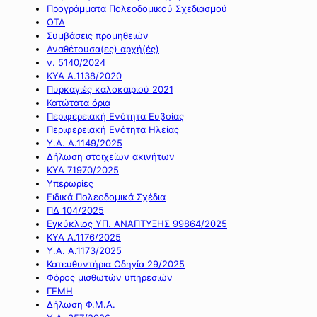
Προγράμματα Πολεοδομικού Σχεδιασμού
ΟΤΑ
Συμβάσεις προμηθειών
Αναθέτουσα(ες) αρχή(ές)
ν. 5140/2024
ΚΥΑ Α.1138/2020
Πυρκαγιές καλοκαιριού 2021
Κατώτατα όρια
Περιφερειακή Ενότητα Ευβοίας
Περιφερειακή Ενότητα Ηλείας
Υ.Α. Α.1149/2025
Δήλωση στοιχείων ακινήτων
ΚΥΑ 71970/2025
Υπερωρίες
Ειδικά Πολεοδομικά Σχέδια
ΠΔ 104/2025
Εγκύκλιος ΥΠ. ΑΝΑΠΤΥΞΗΣ 99864/2025
ΚΥΑ Α.1176/2025
Υ.Α. Α.1173/2025
Κατευθυντήρια Οδηγία 29/2025
Φόρος μισθωτών υπηρεσιών
ΓΕΜΗ
Δήλωση Φ.Μ.Α.