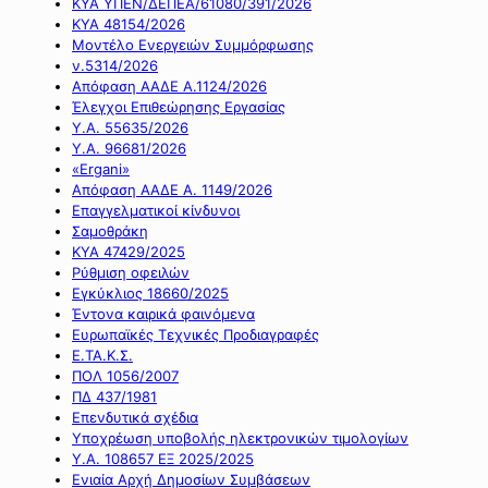
ΚΥΑ ΥΠΕΝ/ΔΕΠΕΑ/61080/391/2026
ΚΥΑ 48154/2026
Μοντέλο Ενεργειών Συμμόρφωσης
ν.5314/2026
Απόφαση ΑΑΔΕ Α.1124/2026
Έλεγχοι Επιθεώρησης Εργασίας
Υ.Α. 55635/2026
Υ.Α. 96681/2026
«Ergani»
Απόφαση ΑΑΔΕ Α. 1149/2026
Επαγγελματικοί κίνδυνοι
Σαμοθράκη
ΚΥΑ 47429/2025
Ρύθμιση οφειλών
Εγκύκλιος 18660/2025
Έντονα καιρικά φαινόμενα
Ευρωπαϊκές Τεχνικές Προδιαγραφές
Ε.ΤΑ.Κ.Σ.
ΠΟΛ 1056/2007
ΠΔ 437/1981
Επενδυτικά σχέδια
Υποχρέωση υποβολής ηλεκτρονικών τιμολογίων
Υ.Α. 108657 ΕΞ 2025/2025
Ενιαία Αρχή Δημοσίων Συμβάσεων