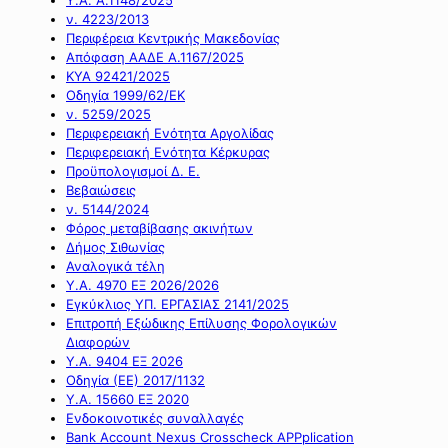
ν. 4223/2013
Περιφέρεια Κεντρικής Μακεδονίας
Απόφαση ΑΑΔΕ Α.1167/2025
ΚΥΑ 92421/2025
Οδηγία 1999/62/ΕΚ
ν. 5259/2025
Περιφερειακή Ενότητα Αργολίδας
Περιφερειακή Ενότητα Κέρκυρας
Προϋπολογισμοί Δ. Ε.
Βεβαιώσεις
ν. 5144/2024
Φόρος μεταβίβασης ακινήτων
Δήμος Σιθωνίας
Αναλογικά τέλη
Υ.Α. 4970 ΕΞ 2026/2026
Εγκύκλιος ΥΠ. ΕΡΓΑΣΙΑΣ 2141/2025
Επιτροπή Εξώδικης Επίλυσης Φορολογικών
Διαφορών
Υ.Α. 9404 ΕΞ 2026
Οδηγία (ΕΕ) 2017/1132
Υ.Α. 15660 ΕΞ 2020
Ενδοκοινοτικές συναλλαγές
Bank Account Nexus Crosscheck APPplication