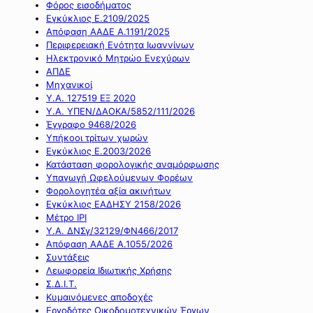
Φόρος εισοδήματος
Εγκύκλιος Ε.2109/2025
Απόφαση ΑΑΔΕ Α.1191/2025
Περιφερειακή Ενότητα Ιωαννίνων
Ηλεκτρονικό Μητρώο Ενεχύρων
ΑΠΔΕ
Μηχανικοί
Υ.Α. 127519 ΕΞ 2020
Υ.Α. ΥΠΕΝ/ΔΑΟΚΑ/5852/111/2026
Έγγραφο 9468/2026
Υπήκοοι τρίτων χωρών
Εγκύκλιος Ε.2003/2026
Κατάσταση φορολογικής αναμόρφωσης
Υπαγωγή Ωφελούμενων Φορέων
Φορολογητέα αξία ακινήτων
Εγκύκλιος ΕΑΔΗΣΥ 2158/2026
Μέτρο IPI
Υ.Α. ΔΝΣγ/32129/ΦΝ466/2017
Απόφαση ΑΑΔΕ Α.1055/2026
Συντάξεις
Λεωφορεία Ιδιωτικής Χρήσης
Σ.Δ.Ι.Τ.
Κυμαινόμενες αποδοχές
Εργοδότες Οικοδομοτεχνικών Έργων