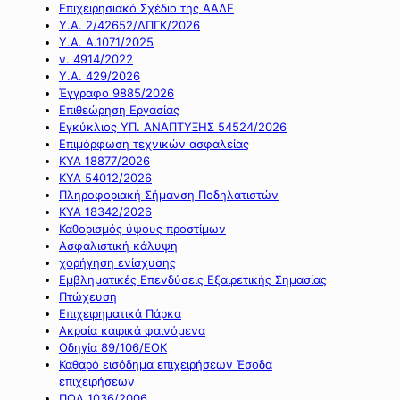
Επιχειρησιακό Σχέδιο της ΑΑΔΕ
Υ.Α. 2/42652/ΔΠΓΚ/2026
Υ.Α. Α.1071/2025
ν. 4914/2022
Υ.Α. 429/2026
Έγγραφο 9885/2026
Επιθεώρηση Εργασίας
Εγκύκλιος ΥΠ. ΑΝΑΠΤΥΞΗΣ 54524/2026
Επιμόρφωση τεχνικών ασφαλείας
ΚΥΑ 18877/2026
ΚΥΑ 54012/2026
Πληροφοριακή Σήμανση Ποδηλατιστών
ΚΥΑ 18342/2026
Καθορισμός ύψους προστίμων
Ασφαλιστική κάλυψη
χορήγηση ενίσχυσης
Εμβληματικές Επενδύσεις Εξαιρετικής Σημασίας
Πτώχευση
Επιχειρηματικά Πάρκα
Ακραία καιρικά φαινόμενα
Οδηγία 89/106/ΕΟΚ
Καθαρό εισόδημα επιχειρήσεων Έσοδα
επιχειρήσεων
ΠΟΛ 1036/2006