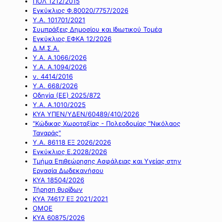
ΠΟΛ 1212/2015
Εγκύκλιος Φ.80020/7757/2026
Υ.Α. 101701/2021
Συμπράξεις Δημοσίου και Ιδιωτικού Τομέα
Εγκύκλιος ΕΦΚΑ 12/2026
Δ.Μ.Σ.Α.
Υ.Α. Α.1066/2026
Υ.Α. Α.1094/2026
ν. 4414/2016
Y.A. 668/2026
Οδηγία (ΕΕ) 2025/872
Υ.Α. Α.1010/2025
ΚΥΑ ΥΠΕΝ/ΥΔΕΝ/60489/410/2026
"Κώδικας Χωροταξίας - Πολεοδομίας "Νικόλαος
Ταγαράς"
Υ.Α. 86118 ΕΞ 2026/2026
Εγκύκλιος Ε.2028/2026
Τμήμα Επιθεώρησης Ασφάλειας και Υγείας στην
Εργασία Δωδεκανήσου
ΚΥΑ 18504/2026
Τήρηση θυρίδων
ΚΥΑ 74617 ΕΞ 2021/2021
ΟΜΟΕ
ΚΥΑ 60875/2026