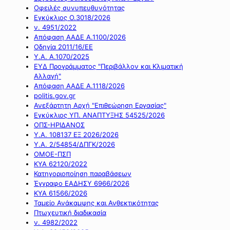
Οφειλές συνυπευθυνότητας
Εγκύκλιος Ο.3018/2026
ν. 4951/2022
Απόφαση ΑΑΔΕ Α.1100/2026
Οδηγία 2011/16/ΕΕ
Υ.Α. Α.1070/2025
ΕΥΔ Προγράμματος "Περιβάλλον και Κλιματική
Αλλαγή"
Απόφαση ΑΑΔΕ Α.1118/2026
politis.gov.gr
Ανεξάρτητη Αρχή "Επιθεώρηση Εργασίας"
Εγκύκλιος ΥΠ. ΑΝΑΠΤΥΞΗΣ 54525/2026
ΟΠΣ-ΗΡΙΔΑΝΟΣ
Υ.Α. 108137 ΕΞ 2026/2026
Υ.Α. 2/54854/ΔΠΓΚ/2026
ΟΜΟΕ-ΠΣΠ
ΚΥΑ 62120/2022
Κατηγοριοποίηση παραβάσεων
Έγγραφο ΕΑΔΗΣΥ 6966/2026
ΚΥΑ 61566/2026
Ταμείο Ανάκαμψης και Ανθεκτικότητας
Πτωχευτική διαδικασία
ν. 4982/2022