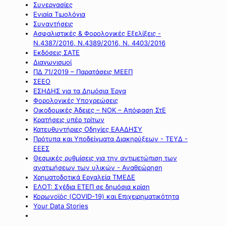
Συνεργασίες
Ενιαία Τιμολόγια
Συναντήσεις
Ασφαλιστικές & Φορολογικές Εξελίξεις -
Ν.4387/2016, Ν.4389/2016, Ν. 4403/2016
Εκδόσεις ΣΑΤΕ
Διαγωνισμοί
ΠΔ 71/2019 – Παρατάσεις ΜΕΕΠ
ΣΕΕΟ
ΕΣΗΔΗΣ για τα Δημόσια Έργα
Φορολογικές Υποχρεώσεις
Οικοδομικές Άδειες – ΝΟΚ – Απόφαση ΣτΕ
Κρατήσεις υπέρ τρίτων
Κατευθυντήριες Οδηγίες ΕΑΑΔΗΣΥ
Πρότυπα και Υποδείγματα Διακηρύξεων - ΤΕΥΔ -
ΕΕΕΣ
Θεσμικές ρυθμίσεις για την αντιμετώπιση των
ανατιμήσεων των υλικών - Αναθεώρηση
Χρηματοδοτικά Εργαλεία ΤΜΕΔΕ
ΕΛΟΤ: Σχέδια ΕΤΕΠ σε δημόσια κρίση
Κορωνοϊός (COVID-19) και Επιχειρηματικότητα
Your Data Stories