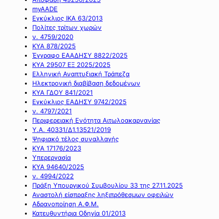
myAADE
Εγκύκλιος ΙΚΑ 63/2013
Πολίτες τρίτων χωρών
ν. 4759/2020
ΚΥΑ 878/2025
Έγγραφο ΕΑΑΔΗΣΥ 8822/2025
ΚΥΑ 29507 ΕΞ 2025/2025
Ελληνική Αναπτυξιακή Τράπεζα
Ηλεκτρονική διαβίβαση δεδομένων
ΚΥΑ ΓΔΟΥ 841/2021
Εγκύκλιος ΕΑΔΗΣΥ 9742/2025
ν. 4797/2021
Περιφερειακή Ενότητα Αιτωλοακαρνανίας
Υ.Α. 40331/Δ1.13521/2019
Ψηφιακό τέλος συναλλαγής
ΚΥΑ 17176/2023
Υπερεργασία
ΚΥΑ 94640/2025
ν. 4994/2022
Πράξη Υπουργικού Συμβουλίου 33 της 27.11.2025
Αναστολή είσπραξης ληξιπρόθεσμων οφειλών
Αδρανοποίηση Α.Φ.Μ.
Κατευθυντήρια Οδηγία 01/2013