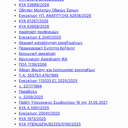
ΚΥΑ 53686/2026
Οδηγίες Μελετών Οδικών Έργων
Εγκύκλιος ΥΠ. ΑΝΑΠΤΥΞΗΣ 62618/2026
ΚΥΑ 61267/2026
ΚΥΑ 63958/2026
παράταση προθεσμιών
Εγκύκλιος Ε.2041/2025
Θερμική καταπόνηση εργαζομένων
Περιφερειακή Ενότητα Κοζάνης
Κοινωνική ασφάλιση
Κανονισμός Ασφάλισης ΙΚΑ
ΠΟΛ 1139/2006
Άδειες ίδρυσης και λειτουργίας εργοταξίων
Υ.Α. 55575/Ι.479/1965
Εγκύκλιος 112033 ΕΞ 2025/2025
ν. 2217/1994
Παράβολο
ν. 5209/2025
Πράξη Υπουργικού Συμβουλίου 16 της 31.05.2021
ΚΥΑ Α.1091/2025
Εγκύκλιος 20041/2025
ΚΥΑ 1973/2025
ΚΥΑ ΥΠΕΝ/ΔΙΠΑ/82255/5190/2025