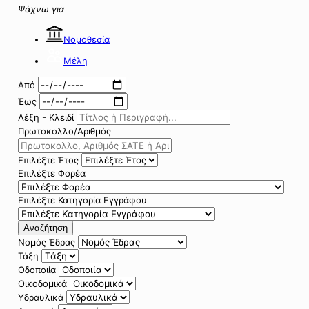
Ψάχνω για
Νομοθεσία
Μέλη
Από
Έως
Λέξη - Κλειδί
Πρωτοκολλο/Αριθμός
Επιλέξτε Έτος
Επιλέξτε Φορέα
Επιλέξτε Κατηγορία Εγγράφου
Αναζήτηση
Νομός Έδρας
Τάξη
Οδοποιία
Οικοδομικά
Υδραυλικά