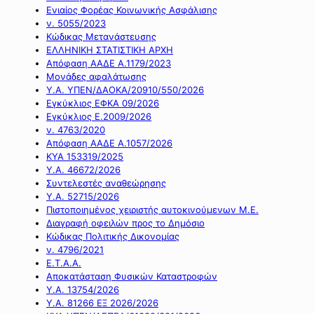
Ενιαίος Φορέας Κοινωνικής Ασφάλισης
ν. 5055/2023
Κώδικας Μετανάστευσης
ΕΛΛΗΝΙΚΗ ΣΤΑΤΙΣΤΙΚΗ ΑΡΧΗ
Απόφαση ΑΑΔΕ Α.1179/2023
Μονάδες αφαλάτωσης
Υ.Α. ΥΠΕΝ/ΔΑΟΚΑ/20910/550/2026
Εγκύκλιος ΕΦΚΑ 09/2026
Εγκύκλιος Ε.2009/2026
ν. 4763/2020
Απόφαση ΑΑΔΕ Α.1057/2026
ΚΥΑ 153319/2025
Υ.Α. 46672/2026
Συντελεστές αναθεώρησης
Υ.Α. 52715/2026
Πιστοποιημένος χειριστής αυτοκινούμενων Μ.Ε.
Διαγραφή οφειλών προς το Δημόσιο
Κώδικας Πολιτικής Δικονομίας
ν. 4796/2021
Ε.Τ.Α.Α.
Αποκατάσταση Φυσικών Καταστροφών
Υ.Α. 13754/2026
Υ.Α. 81266 ΕΞ 2026/2026