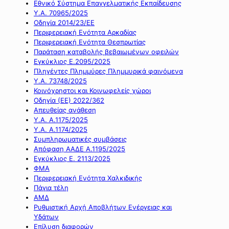
Εθνικό Σύστημα Επαγγελματικής Εκπαίδευσης
Υ.Α. 70965/2025
Οδηγία 2014/23/ΕΕ
Περιφερειακή Ενότητα Αρκαδίας
Περιφερειακή Ενότητα Θεσπρωτίας
Παράταση καταβολής βεβαιωμένων οφειλών
Εγκύκλιος Ε.2095/2025
Πληγέντες Πλημμύρες Πλημμυρικά φαινόμενα
Υ.Α. 73748/2025
Κοινόχρηστοι και Κοινωφελείς χώροι
Οδηγία (ΕΕ) 2022/362
Απευθείας ανάθεση
Υ.Α. Α.1175/2025
Υ.Α. Α.1174/2025
Συμπληρωματικές συμβάσεις
Απόφαση ΑΑΔΕ Α.1195/2025
Εγκύκλιος Ε. 2113/2025
ΦΜΑ
Περιφερειακή Ενότητα Χαλκιδικής
Πάγια τέλη
ΑΜΔ
Ρυθμιστική Αρχή Αποβλήτων Ενέργειας και
Υδάτων
Επίλυση διαφορών