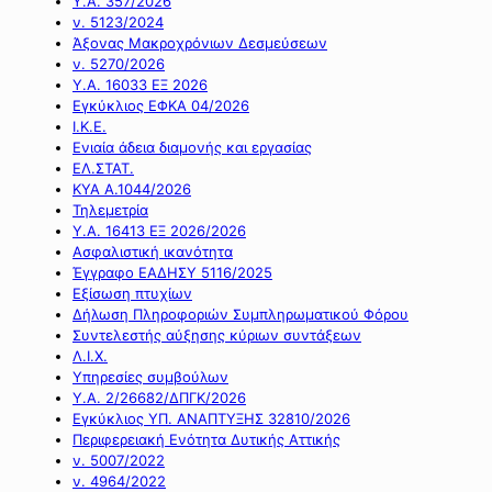
Υ.Α. 357/2026
ν. 5123/2024
Άξονας Μακροχρόνιων Δεσμεύσεων
ν. 5270/2026
Υ.Α. 16033 ΕΞ 2026
Εγκύκλιος ΕΦΚΑ 04/2026
Ι.Κ.Ε.
Ενιαία άδεια διαμονής και εργασίας
ΕΛ.ΣΤΑΤ.
ΚΥΑ Α.1044/2026
Τηλεμετρία
Υ.Α. 16413 ΕΞ 2026/2026
Ασφαλιστική ικανότητα
Έγγραφο ΕΑΔΗΣΥ 5116/2025
Εξίσωση πτυχίων
Δήλωση Πληροφοριών Συμπληρωματικού Φόρου
Συντελεστής αύξησης κύριων συντάξεων
Λ.Ι.Χ.
Υπηρεσίες συμβούλων
Υ.Α. 2/26682/ΔΠΓΚ/2026
Εγκύκλιος ΥΠ. ΑΝΑΠΤΥΞΗΣ 32810/2026
Περιφερειακή Ενότητα Δυτικής Αττικής
ν. 5007/2022
ν. 4964/2022