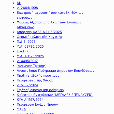
All
ν. 2664/1998
Επιστροφή αχρεωστήτως καταβληθέντων
εισφορών
Φορέας Αξιοποίησης Ακινήτων Ενόπλων
Δυνάμεων
Απόφαση ΑΑΔΕ Α.1115/2025
Ορκωτός ελεγκτής-λογιστής
Π.Δ.Ε. 2026
Υ.Α. 62735/2025
Ε.Λ.Π.Κ.
Υ.Α. Α.1125/2025
ν. 4495/2017
"Αντώνης Τρίτσης"
Αναπτυξιακό Πρόγραμμα Δημοσίων Επενδύσεων
Πράξη επιβολής προστίμου
Περιφέρειες της Χώρας
ν. 5162/2024
Εφάπαξ οικονομική ενίσχυση
Καθεστώς Ενισχύσεων “ΜΕΓΑΛΕΣ ΕΠΕΝΔΥΣΕΙΣ”
ΚΥΑ Α.1197/2024
Περιφέρεια Ιονίων Νήσων
ΟΑΕΔ
Εγκύκλιος Ε.2094/2025