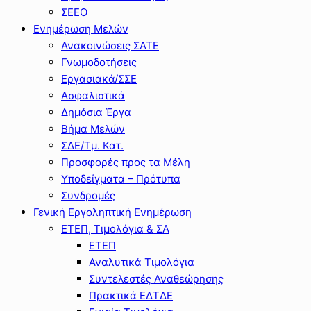
ΣΕΕΟ
Ενημέρωση Μελών
Ανακοινώσεις ΣΑΤΕ
Γνωμοδοτήσεις
Εργασιακά/ΣΣΕ
Ασφαλιστικά
Δημόσια Έργα
Βήμα Μελών
ΣΔΕ/Τμ. Κατ.
Προσφορές προς τα Μέλη
Υποδείγματα – Πρότυπα
Συνδρομές
Γενική Εργοληπτική Ενημέρωση
ΕΤΕΠ, Τιμολόγια & ΣΑ
ΕΤΕΠ
Αναλυτικά Τιμολόγια
Συντελεστές Αναθεώρησης
Πρακτικά ΕΔΤΔΕ