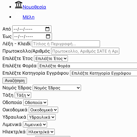
Νομοθεσία
Μέλη
Από
Έως
Λέξη - Κλειδί
Πρωτοκολλο/Αριθμός
Επιλέξτε Έτος
Επιλέξτε Φορέα
Επιλέξτε Κατηγορία Εγγράφου
Αναζήτηση
Νομός Έδρας
Τάξη
Οδοποιία
Οικοδομικά
Υδραυλικά
Λιμενικά
Ηλεκτρ/κά