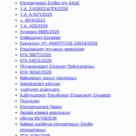
Επιχειρησιακό Σχέδιο της ΑΑΔΕ
Υ.Α. 2/42652/ΔΠΓΚ/2026
Υ.Α. Α.1071/2025
ν. 4914/2022
Υ.Α. 429/2026
Έγγραφο 9885/2026
Επιθεώρηση Εργασίας
Εγκύκλιος ΥΠ. ΑΝΑΠΤΥΞΗΣ 54524/2026
Επιμόρφωση τεχνικών ασφαλείας
ΚΥΑ 18877/2026
ΚΥΑ 54012/2026
Πληροφοριακή Σήμανση Ποδηλατιστών
ΚΥΑ 18342/2026
Καθορισμός ύψους προστίμων
Ασφαλιστική κάλυψη
χορήγηση ενίσχυσης
Εμβληματικές Επενδύσεις Εξαιρετικής Σημασίας
Πτώχευση
Επιχειρηματικά Πάρκα
Ακραία καιρικά φαινόμενα
Οδηγία 89/106/ΕΟΚ
Καθαρό εισόδημα επιχειρήσεων Έσοδα
επιχειρήσεων
ΠΟΛ 1036/2006