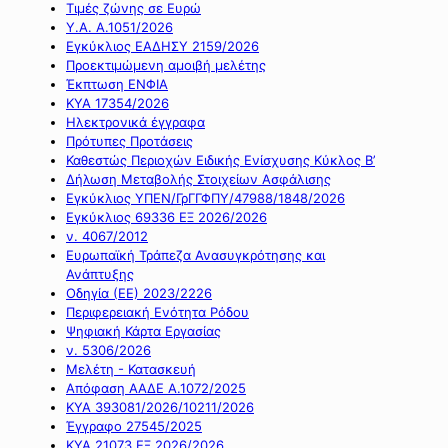
Τιμές ζώνης σε Ευρώ
Υ.Α. Α.1051/2026
Εγκύκλιος ΕΑΔΗΣΥ 2159/2026
Προεκτιμώμενη αμοιβή μελέτης
Έκπτωση ΕΝΦΙΑ
ΚΥΑ 17354/2026
Ηλεκτρονικά έγγραφα
Πρότυπες Προτάσεις
Καθεστώς Περιοχών Ειδικής Ενίσχυσης Κύκλος Β’
Δήλωση Μεταβολής Στοιχείων Ασφάλισης
Εγκύκλιος ΥΠΕΝ/ΓρΓΓΦΠΥ/47988/1848/2026
Εγκύκλιος 69336 ΕΞ 2026/2026
ν. 4067/2012
Ευρωπαϊκή Τράπεζα Ανασυγκρότησης και
Ανάπτυξης
Οδηγία (ΕΕ) 2023/2226
Περιφερειακή Ενότητα Ρόδου
Ψηφιακή Κάρτα Εργασίας
ν. 5306/2026
Μελέτη - Κατασκευή
Απόφαση ΑΑΔΕ Α.1072/2025
ΚΥΑ 393081/2026/10211/2026
Έγγραφο 27545/2025
ΚΥΑ 21073 ΕΞ 2026/2026