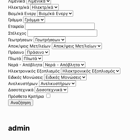
Λιμενικά
Ηλεκτρ/κά
Βιομ/κά Ενεργ
Γράμμα
Εταιρεία
Στέλεχος
Γεωτρήσεων
Αποκ/ψεις Μετ/λείων
Πράσινο
Πλωτά
Νερά - Απόβλητα
Ηλεκτρονικός Εξοπλισμός
Ειδικές Μονώσεις
Ανελκυστήρων
Δασοτεχνικά
Πρόσθετα Κριτήρια
Αναζήτηση
admin