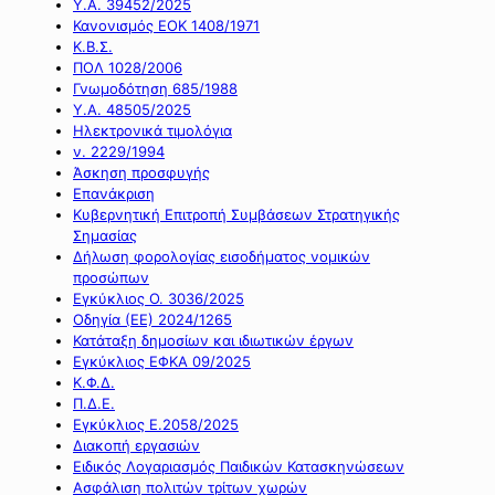
Υ.Α. 39452/2025
Κανονισμός ΕΟΚ 1408/1971
Κ.Β.Σ.
ΠΟΛ 1028/2006
Γνωμοδότηση 685/1988
Υ.Α. 48505/2025
Ηλεκτρονικά τιμολόγια
ν. 2229/1994
Άσκηση προσφυγής
Επανάκριση
Κυβερνητική Επιτροπή Συμβάσεων Στρατηγικής
Σημασίας
Δήλωση φορολογίας εισοδήματος νομικών
προσώπων
Εγκύκλιος Ο. 3036/2025
Οδηγία (ΕΕ) 2024/1265
Κατάταξη δημοσίων και ιδιωτικών έργων
Εγκύκλιος ΕΦΚΑ 09/2025
Κ.Φ.Δ.
Π.Δ.Ε.
Εγκύκλιος Ε.2058/2025
Διακοπή εργασιών
Ειδικός Λογαριασμός Παιδικών Κατασκηνώσεων
Ασφάλιση πολιτών τρίτων χωρών