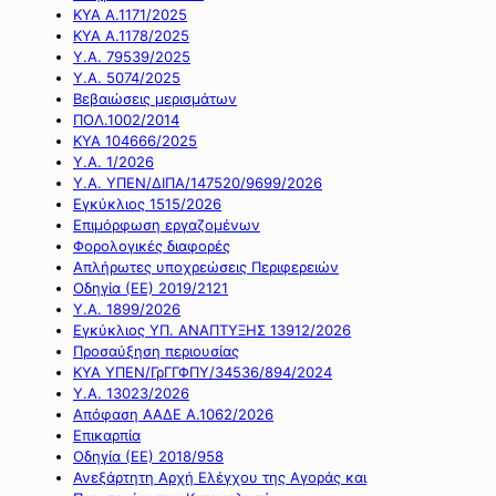
ΚΥΑ Α.1171/2025
ΚΥΑ Α.1178/2025
Υ.Α. 79539/2025
Υ.Α. 5074/2025
Βεβαιώσεις μερισμάτων
ΠΟΛ.1002/2014
ΚΥΑ 104666/2025
Υ.Α. 1/2026
Υ.Α. ΥΠΕΝ/ΔΙΠΑ/147520/9699/2026
Εγκύκλιος 1515/2026
Επιμόρφωση εργαζομένων
Φορολογικές διαφορές
Απλήρωτες υποχρεώσεις Περιφερειών
Οδηγία (ΕΕ) 2019/2121
Υ.Α. 1899/2026
Εγκύκλιος ΥΠ. ΑΝΑΠΤΥΞΗΣ 13912/2026
Προσαύξηση περιουσίας
ΚΥΑ ΥΠΕΝ/ΓρΓΓΦΠΥ/34536/894/2024
Υ.Α. 13023/2026
Απόφαση ΑΑΔΕ Α.1062/2026
Επικαρπία
Οδηγία (ΕΕ) 2018/958
Ανεξάρτητη Αρχή Ελέγχου της Αγοράς και