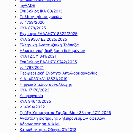
myAADE
Εγκύκλιος ΙΚΑ 63/2013
Πολίτες τρίτων χωρών
ν. 4759/2020
ΚΥΑ 878/2025
Έγγραφο ΕΑΑΔΗΣΥ 8822/2025
ΚΥΑ 29507 ΕΞ 2025/2025
Ελληνική Αναπτυξιακή Τράπεζα
Ηλεκτρονική διαβίβαση δεδομένων
ΚΥΑ ΓΔΟΥ 841/2021
Εγκύκλιος ΕΑΔΗΣΥ 9742/2025
ν. 4797/2021
Περιφερειακή Ενότητα Αιτωλοακαρνανίας
Υ.Α. 40331/Δ1.13521/2019
Ψηφιακό τέλος συναλλαγής
ΚΥΑ 17176/2023
Υπερεργασία
ΚΥΑ 94640/2025
ν. 4994/2022
Πράξη Υπουργικού Συμβουλίου 33 της 27.11.2025
Αναστολή είσπραξης ληξιπρόθεσμων οφειλών
Αδρανοποίηση Α.Φ.Μ.
Κατευθυντήρια Οδηγία 01/2013