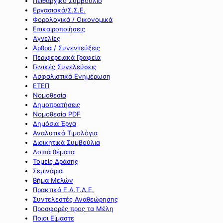
Πειθαρχικό Συμβούλιο
Εργασιακά/Σ.Σ.Ε.
Φορολογικά / Οικονομικά
Επικαιροποιήσεις
Αγγελίες
Άρθρα / Συνεντεύξεις
Περιφερειακά Γραφεία
Γενικές Συνελεύσεις
Ασφαλιστικά Ενημέρωση
ΕΤΕΠ
Νομοθεσία
Δημοπρατήσεις
Νομοθεσία PDF
Δημόσια Έργα
Αναλυτικά Τιμολόγια
Διοικητικά Συμβούλια
Λοιπά θέματα
Τομείς Δράσης
Σεμινάρια
Βήμα Μελών
Πρακτικά Ε.Δ.Τ.Δ.Ε.
Συντελεστές Αναθεώρησης
Προσφορές προς τα Μέλη
Ποιοι Είμαστε