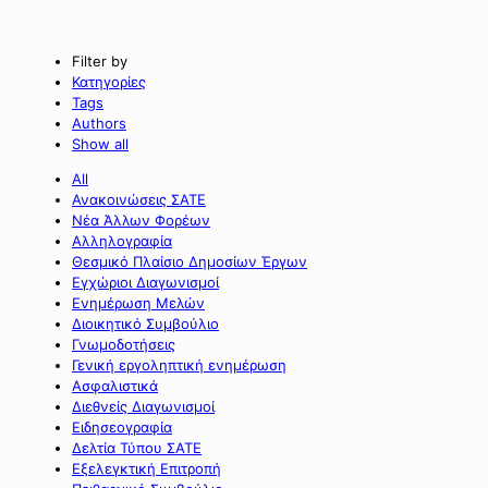
Filter by
Κατηγορίες
Tags
Authors
Show all
All
Ανακοινώσεις ΣΑΤΕ
Νέα Άλλων Φορέων
Αλληλογραφία
Θεσμικό Πλαίσιο Δημοσίων Έργων
Εγχώριοι Διαγωνισμοί
Ενημέρωση Μελών
Διοικητικό Συμβούλιο
Γνωμοδοτήσεις
Γενική εργοληπτική ενημέρωση
Ασφαλιστικά
Διεθνείς Διαγωνισμοί
Ειδησεογραφία
Δελτία Τύπου ΣΑΤΕ
Εξελεγκτική Επιτροπή