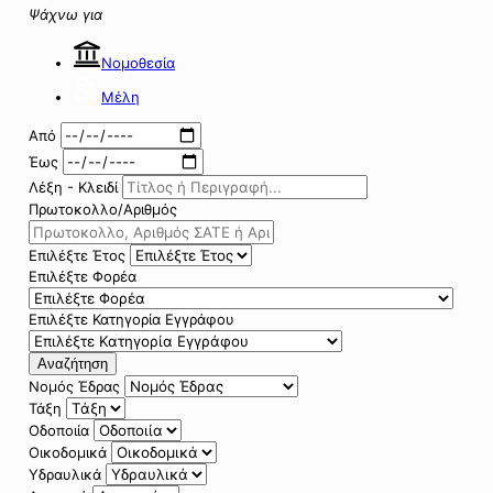
Ψάχνω για
Νομοθεσία
Μέλη
Από
Έως
Λέξη - Κλειδί
Πρωτοκολλο/Αριθμός
Επιλέξτε Έτος
Επιλέξτε Φορέα
Επιλέξτε Κατηγορία Εγγράφου
Αναζήτηση
Νομός Έδρας
Τάξη
Οδοποιία
Οικοδομικά
Υδραυλικά