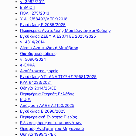
ν. 3982/2011
ΒΙΒΛΙΟ Ι
ΠΟΛ 1275/2013
Υ.Α. 2/58493/ΔΠΓΚ/2018
Εγκύκλιος Ε.2055/2025
Περιφέρεια Ανατολικής Μακεδονίας και Θράκης
Εγκύκλιος ΔΕΕΦ Α Ε2071 ΕΞ 2025/2025
ν. 4314/2014
Δίκαιη Αναπτυξιακή Μετάβαση
Οικοδομικές άδειες
ν. 5090/2024
e-ΕΦΚΑ
Αναθέτοντες φορείς
Εγκύκλιος ΥΠ. ΑΝΑΠΤΥΞΗΣ 79581/2025
ΚΥΑ 64233/2021
Οδηγία 2014/25/ΕΕ
Περιφέρεια Στερεάς Ελλάδας
Κ.Φ.Ε.
Απόφαση ΑΑΔΕ Α.1150/2025
Εγκύκλιος Ε.2096/2025
Περιφερειακή Ενότητα Πιερίας
Ειδικός φόρος επί των ακινήτων
Ορισμός Ανεξάρτητου Μηχανικού
Οδηγία 1999/37/ΕΚ