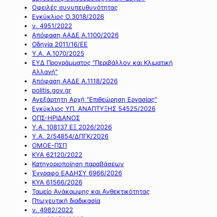
Οφειλές συνυπευθυνότητας
Εγκύκλιος Ο.3018/2026
ν. 4951/2022
Απόφαση ΑΑΔΕ Α.1100/2026
Οδηγία 2011/16/ΕΕ
Υ.Α. Α.1070/2025
ΕΥΔ Προγράμματος "Περιβάλλον και Κλιματική
Αλλαγή"
Απόφαση ΑΑΔΕ Α.1118/2026
politis.gov.gr
Ανεξάρτητη Αρχή "Επιθεώρηση Εργασίας"
Εγκύκλιος ΥΠ. ΑΝΑΠΤΥΞΗΣ 54525/2026
ΟΠΣ-ΗΡΙΔΑΝΟΣ
Υ.Α. 108137 ΕΞ 2026/2026
Υ.Α. 2/54854/ΔΠΓΚ/2026
ΟΜΟΕ-ΠΣΠ
ΚΥΑ 62120/2022
Κατηγοριοποίηση παραβάσεων
Έγγραφο ΕΑΔΗΣΥ 6966/2026
ΚΥΑ 61566/2026
Ταμείο Ανάκαμψης και Ανθεκτικότητας
Πτωχευτική διαδικασία
ν. 4982/2022