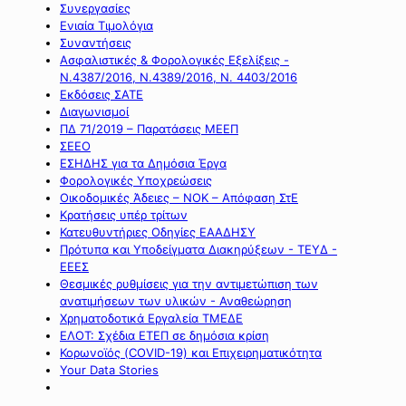
Συνεργασίες
Ενιαία Τιμολόγια
Συναντήσεις
Ασφαλιστικές & Φορολογικές Εξελίξεις -
Ν.4387/2016, Ν.4389/2016, Ν. 4403/2016
Εκδόσεις ΣΑΤΕ
Διαγωνισμοί
ΠΔ 71/2019 – Παρατάσεις ΜΕΕΠ
ΣΕΕΟ
ΕΣΗΔΗΣ για τα Δημόσια Έργα
Φορολογικές Υποχρεώσεις
Οικοδομικές Άδειες – ΝΟΚ – Απόφαση ΣτΕ
Κρατήσεις υπέρ τρίτων
Κατευθυντήριες Οδηγίες ΕΑΑΔΗΣΥ
Πρότυπα και Υποδείγματα Διακηρύξεων - ΤΕΥΔ -
ΕΕΕΣ
Θεσμικές ρυθμίσεις για την αντιμετώπιση των
ανατιμήσεων των υλικών - Αναθεώρηση
Χρηματοδοτικά Εργαλεία ΤΜΕΔΕ
ΕΛΟΤ: Σχέδια ΕΤΕΠ σε δημόσια κρίση
Κορωνοϊός (COVID-19) και Επιχειρηματικότητα
Your Data Stories