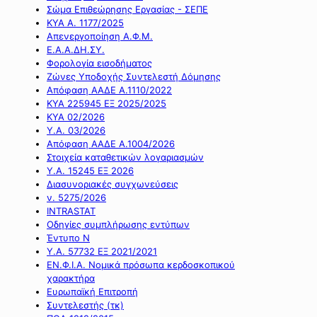
Σώμα Επιθεώρησης Εργασίας - ΣΕΠΕ
ΚΥΑ Α. 1177/2025
Απενεργοποίηση Α.Φ.Μ.
Ε.Α.Α.ΔΗ.ΣΥ.
Φορολογία εισοδήματος
Ζώνες Υποδοχής Συντελεστή Δόμησης
Απόφαση ΑΑΔΕ Α.1110/2022
ΚΥΑ 225945 ΕΞ 2025/2025
ΚΥΑ 02/2026
Υ.Α. 03/2026
Απόφαση ΑΑΔΕ Α.1004/2026
Στοιχεία καταθετικών λογαριασμών
Υ.Α. 15245 ΕΞ 2026
Διασυνοριακές συγχωνεύσεις
ν. 5275/2026
INTRASTAT
Οδηγίες συμπλήρωσης εντύπων
Έντυπο Ν
Υ.Α. 57732 ΕΞ 2021/2021
ΕΝ.Φ.Ι.Α. Νομικά πρόσωπα κερδοσκοπικού
χαρακτήρα
Ευρωπαϊκή Επιτροπή
Συντελεστής (τκ)