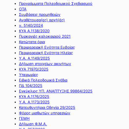
Προγράμματα Πολεοδομικού Σχεδιασμού
ΟΤΑ
Συμβάσεις προμηθειών
Αναθέτουσα(ες) αρχή(ές)
ν. 5140/2024
ΚΥΑ Α.1138/2020
Πυρκαγιές καλοκαιριού 2021
Κατώτατα όρια
Περιφερειακή Ενότητα Ευβοίας
Περιφερειακή Ενότητα Ηλείας
Υ.Α. Α.1149/2025
Δήλωση στοιχείων ακινήτων
ΚΥΑ 71970/2025
Υπερωρίες
Ειδικά Πολεοδομικά Σχέδια
ΠΔ 104/2025
Εγκύκλιος ΥΠ. ΑΝΑΠΤΥΞΗΣ 99864/2025
ΚΥΑ Α.1176/2025
Υ.Α. Α.1173/2025
Κατευθυντήρια Οδηγία 29/2025
Φόρος μισθωτών υπηρεσιών
ΓΕΜΗ
Δήλωση Φ.Μ.Α.