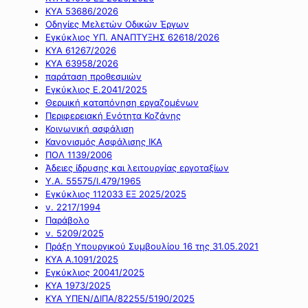
ΚΥΑ 53686/2026
Οδηγίες Μελετών Οδικών Έργων
Εγκύκλιος ΥΠ. ΑΝΑΠΤΥΞΗΣ 62618/2026
ΚΥΑ 61267/2026
ΚΥΑ 63958/2026
παράταση προθεσμιών
Εγκύκλιος Ε.2041/2025
Θερμική καταπόνηση εργαζομένων
Περιφερειακή Ενότητα Κοζάνης
Κοινωνική ασφάλιση
Κανονισμός Ασφάλισης ΙΚΑ
ΠΟΛ 1139/2006
Άδειες ίδρυσης και λειτουργίας εργοταξίων
Υ.Α. 55575/Ι.479/1965
Εγκύκλιος 112033 ΕΞ 2025/2025
ν. 2217/1994
Παράβολο
ν. 5209/2025
Πράξη Υπουργικού Συμβουλίου 16 της 31.05.2021
ΚΥΑ Α.1091/2025
Εγκύκλιος 20041/2025
ΚΥΑ 1973/2025
ΚΥΑ ΥΠΕΝ/ΔΙΠΑ/82255/5190/2025