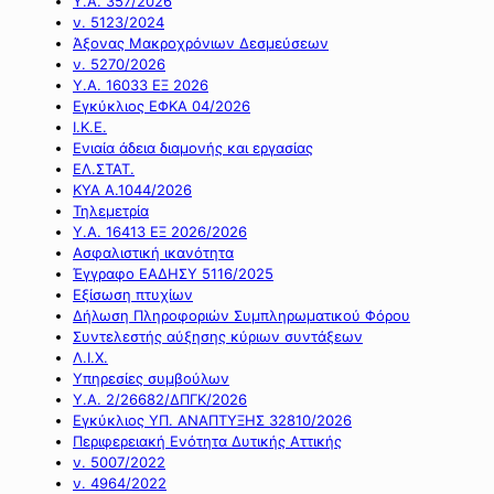
Υ.Α. 357/2026
ν. 5123/2024
Άξονας Μακροχρόνιων Δεσμεύσεων
ν. 5270/2026
Υ.Α. 16033 ΕΞ 2026
Εγκύκλιος ΕΦΚΑ 04/2026
Ι.Κ.Ε.
Ενιαία άδεια διαμονής και εργασίας
ΕΛ.ΣΤΑΤ.
ΚΥΑ Α.1044/2026
Τηλεμετρία
Υ.Α. 16413 ΕΞ 2026/2026
Ασφαλιστική ικανότητα
Έγγραφο ΕΑΔΗΣΥ 5116/2025
Εξίσωση πτυχίων
Δήλωση Πληροφοριών Συμπληρωματικού Φόρου
Συντελεστής αύξησης κύριων συντάξεων
Λ.Ι.Χ.
Υπηρεσίες συμβούλων
Υ.Α. 2/26682/ΔΠΓΚ/2026
Εγκύκλιος ΥΠ. ΑΝΑΠΤΥΞΗΣ 32810/2026
Περιφερειακή Ενότητα Δυτικής Αττικής
ν. 5007/2022
ν. 4964/2022