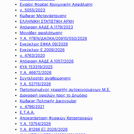
Ενιαίος Φορέας Κοινωνικής Ασφάλισης
ν. 5055/2023
Κώδικας Μετανάστευσης
ΕΛΛΗΝΙΚΗ ΣΤΑΤΙΣΤΙΚΗ ΑΡΧΗ
Απόφαση ΑΑΔΕ Α.1179/2023
Μονάδες αφαλάτωσης
Υ.Α. ΥΠΕΝ/ΔΑΟΚΑ/20910/550/2026
Εγκύκλιος ΕΦΚΑ 09/2026
Εγκύκλιος Ε.2009/2026
ν. 4763/2020
Απόφαση ΑΑΔΕ Α.1057/2026
ΚΥΑ 153319/2025
Υ.Α. 46672/2026
Συντελεστές αναθεώρησης
Υ.Α. 52715/2026
Πιστοποιημένος χειριστής αυτοκινούμενων Μ.Ε.
Διαγραφή οφειλών προς το Δημόσιο
Κώδικας Πολιτικής Δικονομίας
ν. 4796/2021
Ε.Τ.Α.Α.
Αποκατάσταση Φυσικών Καταστροφών
Υ.Α. 13754/2026
Υ.Α. 81266 ΕΞ 2026/2026