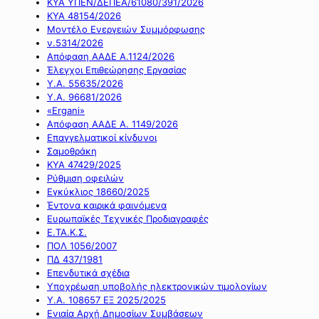
ΚΥΑ ΥΠΕΝ/ΔΕΠΕΑ/61080/391/2026
ΚΥΑ 48154/2026
Μοντέλο Ενεργειών Συμμόρφωσης
ν.5314/2026
Απόφαση ΑΑΔΕ Α.1124/2026
Έλεγχοι Επιθεώρησης Εργασίας
Υ.Α. 55635/2026
Υ.Α. 96681/2026
«Ergani»
Απόφαση ΑΑΔΕ Α. 1149/2026
Επαγγελματικοί κίνδυνοι
Σαμοθράκη
ΚΥΑ 47429/2025
Ρύθμιση οφειλών
Εγκύκλιος 18660/2025
Έντονα καιρικά φαινόμενα
Ευρωπαϊκές Τεχνικές Προδιαγραφές
Ε.ΤΑ.Κ.Σ.
ΠΟΛ 1056/2007
ΠΔ 437/1981
Επενδυτικά σχέδια
Υποχρέωση υποβολής ηλεκτρονικών τιμολογίων
Υ.Α. 108657 ΕΞ 2025/2025
Ενιαία Αρχή Δημοσίων Συμβάσεων