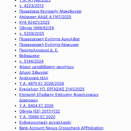
ν. 4223/2013
Περιφέρεια Κεντρικής Μακεδονίας
Απόφαση ΑΑΔΕ Α.1167/2025
ΚΥΑ 92421/2025
Οδηγία 1999/62/ΕΚ
ν. 5259/2025
Περιφερειακή Ενότητα Αργολίδας
Περιφερειακή Ενότητα Κέρκυρας
Προϋπολογισμοί Δ. Ε.
Βεβαιώσεις
ν. 5144/2024
Φόρος μεταβίβασης ακινήτων
Δήμος Σιθωνίας
Αναλογικά τέλη
Υ.Α. 4970 ΕΞ 2026/2026
Εγκύκλιος ΥΠ. ΕΡΓΑΣΙΑΣ 2141/2025
Επιτροπή Εξώδικης Επίλυσης Φορολογικών
Διαφορών
Υ.Α. 9404 ΕΞ 2026
Οδηγία (ΕΕ) 2017/1132
Υ.Α. 15660 ΕΞ 2020
Ενδοκοινοτικές συναλλαγές
Bank Account Nexus Crosscheck APPplication