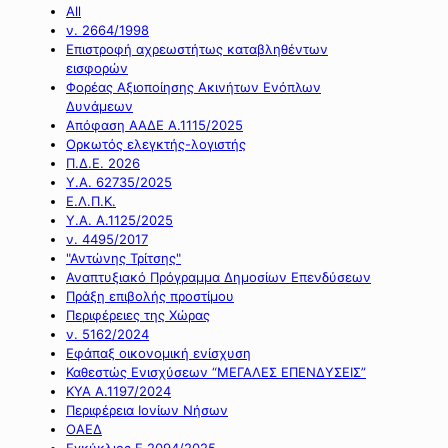
All
ν. 2664/1998
Επιστροφή αχρεωστήτως καταβληθέντων
εισφορών
Φορέας Αξιοποίησης Ακινήτων Ενόπλων
Δυνάμεων
Απόφαση ΑΑΔΕ Α.1115/2025
Ορκωτός ελεγκτής-λογιστής
Π.Δ.Ε. 2026
Υ.Α. 62735/2025
Ε.Λ.Π.Κ.
Υ.Α. Α.1125/2025
ν. 4495/2017
"Αντώνης Τρίτσης"
Αναπτυξιακό Πρόγραμμα Δημοσίων Επενδύσεων
Πράξη επιβολής προστίμου
Περιφέρειες της Χώρας
ν. 5162/2024
Εφάπαξ οικονομική ενίσχυση
Καθεστώς Ενισχύσεων “ΜΕΓΑΛΕΣ ΕΠΕΝΔΥΣΕΙΣ”
ΚΥΑ Α.1197/2024
Περιφέρεια Ιονίων Νήσων
ΟΑΕΔ
Εγκύκλιος Ε.2094/2025