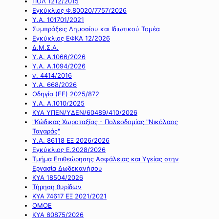
ΠΟΛ 1212/2015
Εγκύκλιος Φ.80020/7757/2026
Υ.Α. 101701/2021
Συμπράξεις Δημοσίου και Ιδιωτικού Τομέα
Εγκύκλιος ΕΦΚΑ 12/2026
Δ.Μ.Σ.Α.
Υ.Α. Α.1066/2026
Υ.Α. Α.1094/2026
ν. 4414/2016
Y.A. 668/2026
Οδηγία (ΕΕ) 2025/872
Υ.Α. Α.1010/2025
ΚΥΑ ΥΠΕΝ/ΥΔΕΝ/60489/410/2026
"Κώδικας Χωροταξίας - Πολεοδομίας "Νικόλαος
Ταγαράς"
Υ.Α. 86118 ΕΞ 2026/2026
Εγκύκλιος Ε.2028/2026
Τμήμα Επιθεώρησης Ασφάλειας και Υγείας στην
Εργασία Δωδεκανήσου
ΚΥΑ 18504/2026
Τήρηση θυρίδων
ΚΥΑ 74617 ΕΞ 2021/2021
ΟΜΟΕ
ΚΥΑ 60875/2026