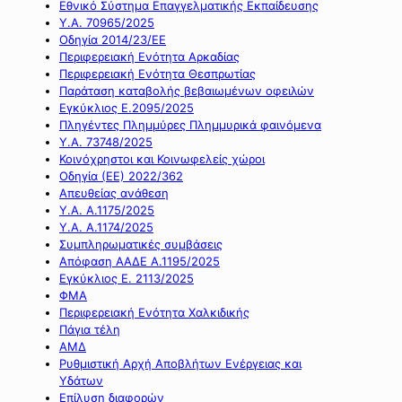
Εθνικό Σύστημα Επαγγελματικής Εκπαίδευσης
Υ.Α. 70965/2025
Οδηγία 2014/23/ΕΕ
Περιφερειακή Ενότητα Αρκαδίας
Περιφερειακή Ενότητα Θεσπρωτίας
Παράταση καταβολής βεβαιωμένων οφειλών
Εγκύκλιος Ε.2095/2025
Πληγέντες Πλημμύρες Πλημμυρικά φαινόμενα
Υ.Α. 73748/2025
Κοινόχρηστοι και Κοινωφελείς χώροι
Οδηγία (ΕΕ) 2022/362
Απευθείας ανάθεση
Υ.Α. Α.1175/2025
Υ.Α. Α.1174/2025
Συμπληρωματικές συμβάσεις
Απόφαση ΑΑΔΕ Α.1195/2025
Εγκύκλιος Ε. 2113/2025
ΦΜΑ
Περιφερειακή Ενότητα Χαλκιδικής
Πάγια τέλη
ΑΜΔ
Ρυθμιστική Αρχή Αποβλήτων Ενέργειας και
Υδάτων
Επίλυση διαφορών