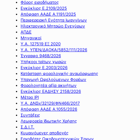
Φόρος εισοδήματος
Εγκύκλιος Ε.2109/2025
Απόφαση ΑΑΔΕ Α.1191/2025
Περιφερειακή Ενότητα Ιωαννίνων
Ηλεκτρονικό Μητρώο Ενεχύρων
ΑΠΔΕ
Μηχανικοί
Υ.Α. 127519 ΕΞ 2020
Υ.Α. ΥΠΕΝ/ΔΑΟΚΑ/5852/111/2026
Έγγραφο 9468/2026
Υπήκοοι τρίτων χωρών
Εγκύκλιος Ε.2003/2026
Κατάσταση φορολογικής αναμόρφωσης
Υπαγωγή Ωφελούμενων Φορέων
Φορολογητέα αξία ακινήτων
Εγκύκλιος ΕΑΔΗΣΥ 2158/2026
Μέτρο IPI
Υ.Α. ΔΝΣγ/32129/ΦΝ466/2017
Απόφαση ΑΑΔΕ Α.1055/2026
Συντάξεις
Λεωφορεία Ιδιωτικής Χρήσης
Σ.Δ.Ι.Τ.
Κυμαινόμενες αποδοχές
Εργοδότες Οικοδομοτεχνικών Έργων