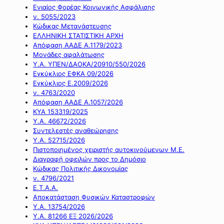
Ενιαίος Φορέας Κοινωνικής Ασφάλισης
ν. 5055/2023
Κώδικας Μετανάστευσης
ΕΛΛΗΝΙΚΗ ΣΤΑΤΙΣΤΙΚΗ ΑΡΧΗ
Απόφαση ΑΑΔΕ Α.1179/2023
Μονάδες αφαλάτωσης
Υ.Α. ΥΠΕΝ/ΔΑΟΚΑ/20910/550/2026
Εγκύκλιος ΕΦΚΑ 09/2026
Εγκύκλιος Ε.2009/2026
ν. 4763/2020
Απόφαση ΑΑΔΕ Α.1057/2026
ΚΥΑ 153319/2025
Υ.Α. 46672/2026
Συντελεστές αναθεώρησης
Υ.Α. 52715/2026
Πιστοποιημένος χειριστής αυτοκινούμενων Μ.Ε.
Διαγραφή οφειλών προς το Δημόσιο
Κώδικας Πολιτικής Δικονομίας
ν. 4796/2021
Ε.Τ.Α.Α.
Αποκατάσταση Φυσικών Καταστροφών
Υ.Α. 13754/2026
Υ.Α. 81266 ΕΞ 2026/2026