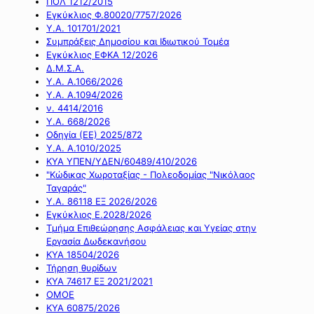
ΠΟΛ 1212/2015
Εγκύκλιος Φ.80020/7757/2026
Υ.Α. 101701/2021
Συμπράξεις Δημοσίου και Ιδιωτικού Τομέα
Εγκύκλιος ΕΦΚΑ 12/2026
Δ.Μ.Σ.Α.
Υ.Α. Α.1066/2026
Υ.Α. Α.1094/2026
ν. 4414/2016
Y.A. 668/2026
Οδηγία (ΕΕ) 2025/872
Υ.Α. Α.1010/2025
ΚΥΑ ΥΠΕΝ/ΥΔΕΝ/60489/410/2026
"Κώδικας Χωροταξίας - Πολεοδομίας "Νικόλαος
Ταγαράς"
Υ.Α. 86118 ΕΞ 2026/2026
Εγκύκλιος Ε.2028/2026
Τμήμα Επιθεώρησης Ασφάλειας και Υγείας στην
Εργασία Δωδεκανήσου
ΚΥΑ 18504/2026
Τήρηση θυρίδων
ΚΥΑ 74617 ΕΞ 2021/2021
ΟΜΟΕ
ΚΥΑ 60875/2026