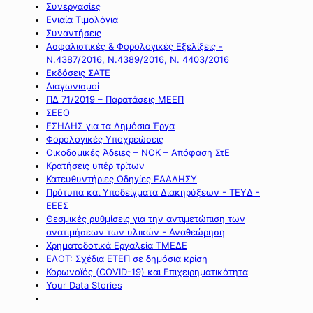
Συνεργασίες
Ενιαία Τιμολόγια
Συναντήσεις
Ασφαλιστικές & Φορολογικές Εξελίξεις -
Ν.4387/2016, Ν.4389/2016, Ν. 4403/2016
Εκδόσεις ΣΑΤΕ
Διαγωνισμοί
ΠΔ 71/2019 – Παρατάσεις ΜΕΕΠ
ΣΕΕΟ
ΕΣΗΔΗΣ για τα Δημόσια Έργα
Φορολογικές Υποχρεώσεις
Οικοδομικές Άδειες – ΝΟΚ – Απόφαση ΣτΕ
Κρατήσεις υπέρ τρίτων
Κατευθυντήριες Οδηγίες ΕΑΑΔΗΣΥ
Πρότυπα και Υποδείγματα Διακηρύξεων - ΤΕΥΔ -
ΕΕΕΣ
Θεσμικές ρυθμίσεις για την αντιμετώπιση των
ανατιμήσεων των υλικών - Αναθεώρηση
Χρηματοδοτικά Εργαλεία ΤΜΕΔΕ
ΕΛΟΤ: Σχέδια ΕΤΕΠ σε δημόσια κρίση
Κορωνοϊός (COVID-19) και Επιχειρηματικότητα
Your Data Stories