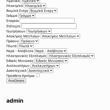
Λιμενικά
Ηλεκτρ/κά
Βιομ/κά Ενεργ
Γράμμα
Εταιρεία
Στέλεχος
Γεωτρήσεων
Αποκ/ψεις Μετ/λείων
Πράσινο
Πλωτά
Νερά - Απόβλητα
Ηλεκτρονικός Εξοπλισμός
Ειδικές Μονώσεις
Ανελκυστήρων
Δασοτεχνικά
Πρόσθετα Κριτήρια
Αναζήτηση
admin