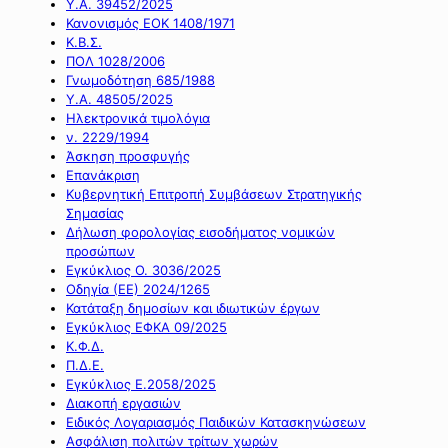
Υ.Α. 39452/2025
Κανονισμός ΕΟΚ 1408/1971
Κ.Β.Σ.
ΠΟΛ 1028/2006
Γνωμοδότηση 685/1988
Υ.Α. 48505/2025
Ηλεκτρονικά τιμολόγια
ν. 2229/1994
Άσκηση προσφυγής
Επανάκριση
Κυβερνητική Επιτροπή Συμβάσεων Στρατηγικής
Σημασίας
Δήλωση φορολογίας εισοδήματος νομικών
προσώπων
Εγκύκλιος Ο. 3036/2025
Οδηγία (ΕΕ) 2024/1265
Κατάταξη δημοσίων και ιδιωτικών έργων
Εγκύκλιος ΕΦΚΑ 09/2025
Κ.Φ.Δ.
Π.Δ.Ε.
Εγκύκλιος Ε.2058/2025
Διακοπή εργασιών
Ειδικός Λογαριασμός Παιδικών Κατασκηνώσεων
Ασφάλιση πολιτών τρίτων χωρών