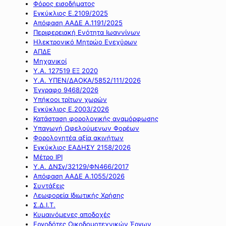
Φόρος εισοδήματος
Εγκύκλιος Ε.2109/2025
Απόφαση ΑΑΔΕ Α.1191/2025
Περιφερειακή Ενότητα Ιωαννίνων
Ηλεκτρονικό Μητρώο Ενεχύρων
ΑΠΔΕ
Μηχανικοί
Υ.Α. 127519 ΕΞ 2020
Υ.Α. ΥΠΕΝ/ΔΑΟΚΑ/5852/111/2026
Έγγραφο 9468/2026
Υπήκοοι τρίτων χωρών
Εγκύκλιος Ε.2003/2026
Κατάσταση φορολογικής αναμόρφωσης
Υπαγωγή Ωφελούμενων Φορέων
Φορολογητέα αξία ακινήτων
Εγκύκλιος ΕΑΔΗΣΥ 2158/2026
Μέτρο IPI
Υ.Α. ΔΝΣγ/32129/ΦΝ466/2017
Απόφαση ΑΑΔΕ Α.1055/2026
Συντάξεις
Λεωφορεία Ιδιωτικής Χρήσης
Σ.Δ.Ι.Τ.
Κυμαινόμενες αποδοχές
Εργοδότες Οικοδομοτεχνικών Έργων