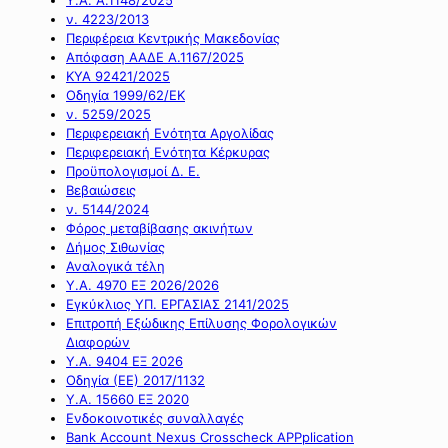
ν. 4223/2013
Περιφέρεια Κεντρικής Μακεδονίας
Απόφαση ΑΑΔΕ Α.1167/2025
ΚΥΑ 92421/2025
Οδηγία 1999/62/ΕΚ
ν. 5259/2025
Περιφερειακή Ενότητα Αργολίδας
Περιφερειακή Ενότητα Κέρκυρας
Προϋπολογισμοί Δ. Ε.
Βεβαιώσεις
ν. 5144/2024
Φόρος μεταβίβασης ακινήτων
Δήμος Σιθωνίας
Αναλογικά τέλη
Υ.Α. 4970 ΕΞ 2026/2026
Εγκύκλιος ΥΠ. ΕΡΓΑΣΙΑΣ 2141/2025
Επιτροπή Εξώδικης Επίλυσης Φορολογικών
Διαφορών
Υ.Α. 9404 ΕΞ 2026
Οδηγία (ΕΕ) 2017/1132
Υ.Α. 15660 ΕΞ 2020
Ενδοκοινοτικές συναλλαγές
Bank Account Nexus Crosscheck APPplication