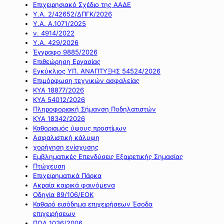
Επιχειρησιακό Σχέδιο της ΑΑΔΕ
Υ.Α. 2/42652/ΔΠΓΚ/2026
Υ.Α. Α.1071/2025
ν. 4914/2022
Υ.Α. 429/2026
Έγγραφο 9885/2026
Επιθεώρηση Εργασίας
Εγκύκλιος ΥΠ. ΑΝΑΠΤΥΞΗΣ 54524/2026
Επιμόρφωση τεχνικών ασφαλείας
ΚΥΑ 18877/2026
ΚΥΑ 54012/2026
Πληροφοριακή Σήμανση Ποδηλατιστών
ΚΥΑ 18342/2026
Καθορισμός ύψους προστίμων
Ασφαλιστική κάλυψη
χορήγηση ενίσχυσης
Εμβληματικές Επενδύσεις Εξαιρετικής Σημασίας
Πτώχευση
Επιχειρηματικά Πάρκα
Ακραία καιρικά φαινόμενα
Οδηγία 89/106/ΕΟΚ
Καθαρό εισόδημα επιχειρήσεων Έσοδα
επιχειρήσεων
ΠΟΛ 1036/2006