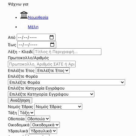
Ψάχνω για
Νομοθεσία
Μέλη
Από
Έως
Λέξη - Κλειδί
Πρωτοκολλο/Αριθμός
Επιλέξτε Έτος
Επιλέξτε Φορέα
Επιλέξτε Κατηγορία Εγγράφου
Αναζήτηση
Νομός Έδρας
Τάξη
Οδοποιία
Οικοδομικά
Υδραυλικά