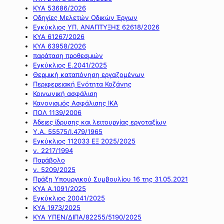
ΚΥΑ 53686/2026
Οδηγίες Μελετών Οδικών Έργων
Εγκύκλιος ΥΠ. ΑΝΑΠΤΥΞΗΣ 62618/2026
ΚΥΑ 61267/2026
ΚΥΑ 63958/2026
παράταση προθεσμιών
Εγκύκλιος Ε.2041/2025
Θερμική καταπόνηση εργαζομένων
Περιφερειακή Ενότητα Κοζάνης
Κοινωνική ασφάλιση
Κανονισμός Ασφάλισης ΙΚΑ
ΠΟΛ 1139/2006
Άδειες ίδρυσης και λειτουργίας εργοταξίων
Υ.Α. 55575/Ι.479/1965
Εγκύκλιος 112033 ΕΞ 2025/2025
ν. 2217/1994
Παράβολο
ν. 5209/2025
Πράξη Υπουργικού Συμβουλίου 16 της 31.05.2021
ΚΥΑ Α.1091/2025
Εγκύκλιος 20041/2025
ΚΥΑ 1973/2025
ΚΥΑ ΥΠΕΝ/ΔΙΠΑ/82255/5190/2025