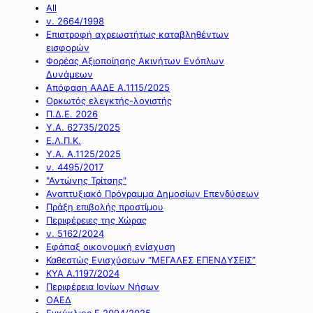
All
ν. 2664/1998
Επιστροφή αχρεωστήτως καταβληθέντων
εισφορών
Φορέας Αξιοποίησης Ακινήτων Ενόπλων
Δυνάμεων
Απόφαση ΑΑΔΕ Α.1115/2025
Ορκωτός ελεγκτής-λογιστής
Π.Δ.Ε. 2026
Υ.Α. 62735/2025
Ε.Λ.Π.Κ.
Υ.Α. Α.1125/2025
ν. 4495/2017
"Αντώνης Τρίτσης"
Αναπτυξιακό Πρόγραμμα Δημοσίων Επενδύσεων
Πράξη επιβολής προστίμου
Περιφέρειες της Χώρας
ν. 5162/2024
Εφάπαξ οικονομική ενίσχυση
Καθεστώς Ενισχύσεων “ΜΕΓΑΛΕΣ ΕΠΕΝΔΥΣΕΙΣ”
ΚΥΑ Α.1197/2024
Περιφέρεια Ιονίων Νήσων
ΟΑΕΔ
Εγκύκλιος Ε.2094/2025