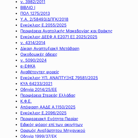
ν. 3982/2011
ΒΙΒΛΙΟ Ι
ΠΟΛ 1275/2013
Υ.Α. 2/58493/ΔΠΓΚ/2018
Εγκύκλιος Ε.2055/2025
Περιφέρεια Ανατολικής Μακεδονίας και Θράκης
Εγκύκλιος ΔΕΕΦ Α Ε2071 ΕΞ 2025/2025
ν. 4314/2014
Δίκαιη Αναπτυξιακή Μετάβαση
Οικοδομικές άδειες
ν. 5090/2024
e-ΕΦΚΑ
Αναθέτοντες φορείς
Εγκύκλιος ΥΠ. ΑΝΑΠΤΥΞΗΣ 79581/2025
ΚΥΑ 64233/2021
Οδηγία 2014/25/ΕΕ
Περιφέρεια Στερεάς Ελλάδας
Κ.Φ.Ε.
Απόφαση ΑΑΔΕ Α.1150/2025
Εγκύκλιος Ε.2096/2025
Περιφερειακή Ενότητα Πιερίας
Ειδικός φόρος επί των ακινήτων
Ορισμός Ανεξάρτητου Μηχανικού
Οδηγία 1999/37/ΕΚ