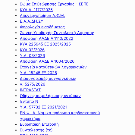
Σώμα Επιθεώρησης Εργασίας - ΣΕΠΕ
ΚΥΑ Α. 1177/2025
Απενεργοποίηση Α.Φ.Μ.
Ε.Α.Α.ΔΗ.ΣΥ.
Φορολογία εισοδήματος
Ζώνες Υποδοχής Συντελεστή Δόμησης
Απόφαση ΑΑΔΕ Α.1110/2022
ΚΥΑ 225945 ΕΞ 2025/2025
ΚΥΑ 02/2026
Υ.Α. 03/2026
Απόφαση ΑΑΔΕ Α.1004/2026
Στοιχεία καταθετικών λογαριασμών
Υ.Α. 15245 ΕΞ 2026
Διασυνοριακές συγχωνεύσεις
ν. 5275/2026
INTRASTAT
Οδηγίες συμπλήρωσης εντύπων
Έντυπο Ν
Υ.Α. 57732 ΕΞ 2021/2021
ΕΝ.Φ.Ι.Α. Νομικά πρόσωπα κερδοσκοπικού
χαρακτήρα
Ευρωπαϊκή Επιτροπή
Συντελεστής (τκ)