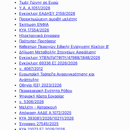
Τιμές ζώνης σε Ευρώ
Υ.Α. Α.1051/2026
Εγκύκλιος ΕΑΔΗΣΥ 2159/2026
Προεκτιμώμενη αμοιβή μελέτης
Έκπτωση ΕΝΦΙΑ
ΚΥΑ 17354/2026
Ηλεκτρονικά έγγραφα
Πρότυπες Προτάσεις
Καθεστώς Περιοχών Ειδικής Ενίσχυσης Κύκλος Β’
Δήλωση Μεταβολής Στοιχείων Ασφάλισης
Εγκύκλιος ΥΠΕΝ/ΓρΓΓΦΠΥ/47988/1848/2026
Εγκύκλιος 69336 ΕΞ 2026/2026
ν. 4067/2012
Ευρωπαϊκή Τράπεζα Ανασυγκρότησης και
Ανάπτυξης
Οδηγία (ΕΕ) 2023/2226
Περιφερειακή Ενότητα Ρόδου
Ψηφιακή Κάρτα Εργασίας
ν. 5306/2026
Μελέτη - Κατασκευή
Απόφαση ΑΑΔΕ Α.1072/2025
ΚΥΑ 393081/2026/10211/2026
Έγγραφο 27545/2025
ΚΥΑ 21073 ΕΞ 2026/2026