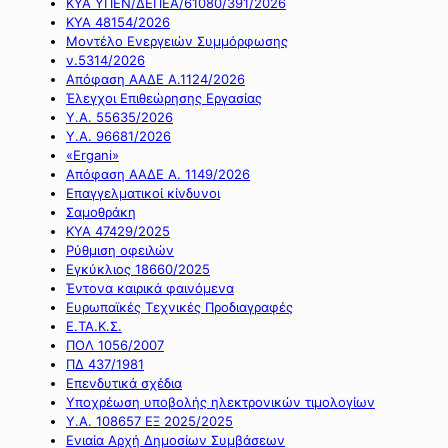
ΚΥΑ ΥΠΕΝ/ΔΕΠΕΑ/61080/391/2026
ΚΥΑ 48154/2026
Μοντέλο Ενεργειών Συμμόρφωσης
ν.5314/2026
Απόφαση ΑΑΔΕ Α.1124/2026
Έλεγχοι Επιθεώρησης Εργασίας
Υ.Α. 55635/2026
Υ.Α. 96681/2026
«Ergani»
Απόφαση ΑΑΔΕ Α. 1149/2026
Επαγγελματικοί κίνδυνοι
Σαμοθράκη
ΚΥΑ 47429/2025
Ρύθμιση οφειλών
Εγκύκλιος 18660/2025
Έντονα καιρικά φαινόμενα
Ευρωπαϊκές Τεχνικές Προδιαγραφές
Ε.ΤΑ.Κ.Σ.
ΠΟΛ 1056/2007
ΠΔ 437/1981
Επενδυτικά σχέδια
Υποχρέωση υποβολής ηλεκτρονικών τιμολογίων
Υ.Α. 108657 ΕΞ 2025/2025
Ενιαία Αρχή Δημοσίων Συμβάσεων