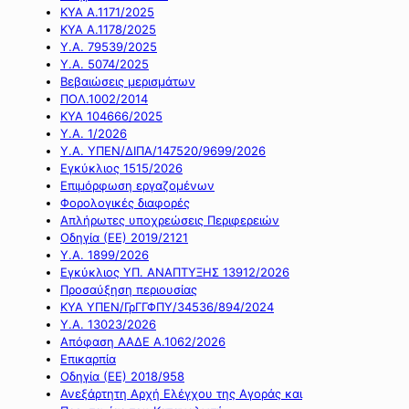
ΚΥΑ Α.1171/2025
ΚΥΑ Α.1178/2025
Υ.Α. 79539/2025
Υ.Α. 5074/2025
Βεβαιώσεις μερισμάτων
ΠΟΛ.1002/2014
ΚΥΑ 104666/2025
Υ.Α. 1/2026
Υ.Α. ΥΠΕΝ/ΔΙΠΑ/147520/9699/2026
Εγκύκλιος 1515/2026
Επιμόρφωση εργαζομένων
Φορολογικές διαφορές
Απλήρωτες υποχρεώσεις Περιφερειών
Οδηγία (ΕΕ) 2019/2121
Υ.Α. 1899/2026
Εγκύκλιος ΥΠ. ΑΝΑΠΤΥΞΗΣ 13912/2026
Προσαύξηση περιουσίας
ΚΥΑ ΥΠΕΝ/ΓρΓΓΦΠΥ/34536/894/2024
Υ.Α. 13023/2026
Απόφαση ΑΑΔΕ Α.1062/2026
Επικαρπία
Οδηγία (ΕΕ) 2018/958
Ανεξάρτητη Αρχή Ελέγχου της Αγοράς και