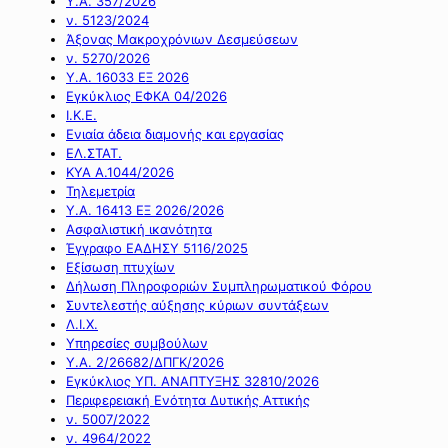
Υ.Α. 357/2026
ν. 5123/2024
Άξονας Μακροχρόνιων Δεσμεύσεων
ν. 5270/2026
Υ.Α. 16033 ΕΞ 2026
Εγκύκλιος ΕΦΚΑ 04/2026
Ι.Κ.Ε.
Ενιαία άδεια διαμονής και εργασίας
ΕΛ.ΣΤΑΤ.
ΚΥΑ Α.1044/2026
Τηλεμετρία
Υ.Α. 16413 ΕΞ 2026/2026
Ασφαλιστική ικανότητα
Έγγραφο ΕΑΔΗΣΥ 5116/2025
Εξίσωση πτυχίων
Δήλωση Πληροφοριών Συμπληρωματικού Φόρου
Συντελεστής αύξησης κύριων συντάξεων
Λ.Ι.Χ.
Υπηρεσίες συμβούλων
Υ.Α. 2/26682/ΔΠΓΚ/2026
Εγκύκλιος ΥΠ. ΑΝΑΠΤΥΞΗΣ 32810/2026
Περιφερειακή Ενότητα Δυτικής Αττικής
ν. 5007/2022
ν. 4964/2022