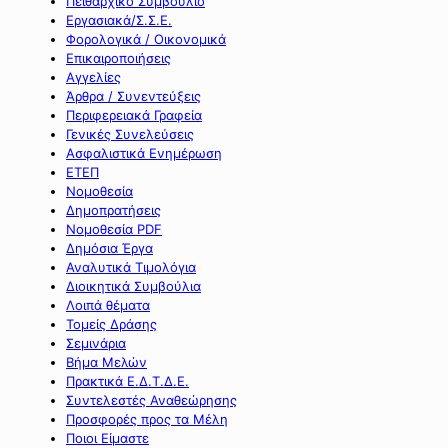
Πειθαρχικό Συμβούλιο
Εργασιακά/Σ.Σ.Ε.
Φορολογικά / Οικονομικά
Επικαιροποιήσεις
Αγγελίες
Άρθρα / Συνεντεύξεις
Περιφερειακά Γραφεία
Γενικές Συνελεύσεις
Ασφαλιστικά Ενημέρωση
ΕΤΕΠ
Νομοθεσία
Δημοπρατήσεις
Νομοθεσία PDF
Δημόσια Έργα
Αναλυτικά Τιμολόγια
Διοικητικά Συμβούλια
Λοιπά θέματα
Τομείς Δράσης
Σεμινάρια
Βήμα Μελών
Πρακτικά Ε.Δ.Τ.Δ.Ε.
Συντελεστές Αναθεώρησης
Προσφορές προς τα Μέλη
Ποιοι Είμαστε