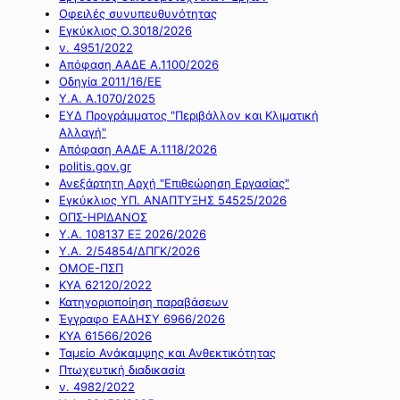
Οφειλές συνυπευθυνότητας
Εγκύκλιος Ο.3018/2026
ν. 4951/2022
Απόφαση ΑΑΔΕ Α.1100/2026
Οδηγία 2011/16/ΕΕ
Υ.Α. Α.1070/2025
ΕΥΔ Προγράμματος "Περιβάλλον και Κλιματική
Αλλαγή"
Απόφαση ΑΑΔΕ Α.1118/2026
politis.gov.gr
Ανεξάρτητη Αρχή "Επιθεώρηση Εργασίας"
Εγκύκλιος ΥΠ. ΑΝΑΠΤΥΞΗΣ 54525/2026
ΟΠΣ-ΗΡΙΔΑΝΟΣ
Υ.Α. 108137 ΕΞ 2026/2026
Υ.Α. 2/54854/ΔΠΓΚ/2026
ΟΜΟΕ-ΠΣΠ
ΚΥΑ 62120/2022
Κατηγοριοποίηση παραβάσεων
Έγγραφο ΕΑΔΗΣΥ 6966/2026
ΚΥΑ 61566/2026
Ταμείο Ανάκαμψης και Ανθεκτικότητας
Πτωχευτική διαδικασία
ν. 4982/2022