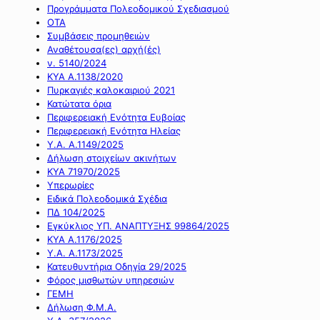
Προγράμματα Πολεοδομικού Σχεδιασμού
ΟΤΑ
Συμβάσεις προμηθειών
Αναθέτουσα(ες) αρχή(ές)
ν. 5140/2024
ΚΥΑ Α.1138/2020
Πυρκαγιές καλοκαιριού 2021
Κατώτατα όρια
Περιφερειακή Ενότητα Ευβοίας
Περιφερειακή Ενότητα Ηλείας
Υ.Α. Α.1149/2025
Δήλωση στοιχείων ακινήτων
ΚΥΑ 71970/2025
Υπερωρίες
Ειδικά Πολεοδομικά Σχέδια
ΠΔ 104/2025
Εγκύκλιος ΥΠ. ΑΝΑΠΤΥΞΗΣ 99864/2025
ΚΥΑ Α.1176/2025
Υ.Α. Α.1173/2025
Κατευθυντήρια Οδηγία 29/2025
Φόρος μισθωτών υπηρεσιών
ΓΕΜΗ
Δήλωση Φ.Μ.Α.