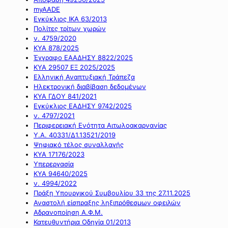
myAADE
Εγκύκλιος ΙΚΑ 63/2013
Πολίτες τρίτων χωρών
ν. 4759/2020
ΚΥΑ 878/2025
Έγγραφο ΕΑΑΔΗΣΥ 8822/2025
ΚΥΑ 29507 ΕΞ 2025/2025
Ελληνική Αναπτυξιακή Τράπεζα
Ηλεκτρονική διαβίβαση δεδομένων
ΚΥΑ ΓΔΟΥ 841/2021
Εγκύκλιος ΕΑΔΗΣΥ 9742/2025
ν. 4797/2021
Περιφερειακή Ενότητα Αιτωλοακαρνανίας
Υ.Α. 40331/Δ1.13521/2019
Ψηφιακό τέλος συναλλαγής
ΚΥΑ 17176/2023
Υπερεργασία
ΚΥΑ 94640/2025
ν. 4994/2022
Πράξη Υπουργικού Συμβουλίου 33 της 27.11.2025
Αναστολή είσπραξης ληξιπρόθεσμων οφειλών
Αδρανοποίηση Α.Φ.Μ.
Κατευθυντήρια Οδηγία 01/2013