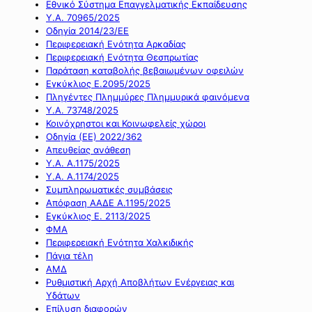
Εθνικό Σύστημα Επαγγελματικής Εκπαίδευσης
Υ.Α. 70965/2025
Οδηγία 2014/23/ΕΕ
Περιφερειακή Ενότητα Αρκαδίας
Περιφερειακή Ενότητα Θεσπρωτίας
Παράταση καταβολής βεβαιωμένων οφειλών
Εγκύκλιος Ε.2095/2025
Πληγέντες Πλημμύρες Πλημμυρικά φαινόμενα
Υ.Α. 73748/2025
Κοινόχρηστοι και Κοινωφελείς χώροι
Οδηγία (ΕΕ) 2022/362
Απευθείας ανάθεση
Υ.Α. Α.1175/2025
Υ.Α. Α.1174/2025
Συμπληρωματικές συμβάσεις
Απόφαση ΑΑΔΕ Α.1195/2025
Εγκύκλιος Ε. 2113/2025
ΦΜΑ
Περιφερειακή Ενότητα Χαλκιδικής
Πάγια τέλη
ΑΜΔ
Ρυθμιστική Αρχή Αποβλήτων Ενέργειας και
Υδάτων
Επίλυση διαφορών