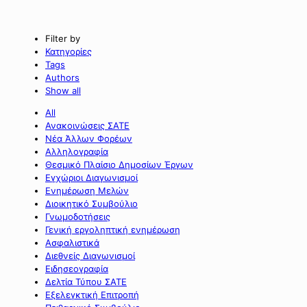
Filter by
Κατηγορίες
Tags
Authors
Show all
All
Ανακοινώσεις ΣΑΤΕ
Νέα Άλλων Φορέων
Αλληλογραφία
Θεσμικό Πλαίσιο Δημοσίων Έργων
Εγχώριοι Διαγωνισμοί
Ενημέρωση Μελών
Διοικητικό Συμβούλιο
Γνωμοδοτήσεις
Γενική εργοληπτική ενημέρωση
Ασφαλιστικά
Διεθνείς Διαγωνισμοί
Ειδησεογραφία
Δελτία Τύπου ΣΑΤΕ
Εξελεγκτική Επιτροπή