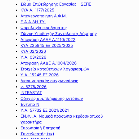
Σώμα Επιθεώρησης Εργασίας - ΣΕΠΕ
ΚΥΑ Α. 1177/2025
Απενεργοποίηση Α.Φ.Μ.
Ε.Α.Α.ΔΗ.ΣΥ.
Φορολογία εισοδήματος
Ζώνες Υποδοχής Συντελεστή Δόμησης
Απόφαση ΑΑΔΕ Α.1110/2022
ΚΥΑ 225945 ΕΞ 2025/2025
ΚΥΑ 02/2026
Υ.Α. 03/2026
Απόφαση ΑΑΔΕ Α.1004/2026
Στοιχεία καταθετικών λογαριασμών
Υ.Α. 15245 ΕΞ 2026
Διασυνοριακές συγχωνεύσεις
ν. 5275/2026
INTRASTAT
Οδηγίες συμπλήρωσης εντύπων
Έντυπο Ν
Υ.Α. 57732 ΕΞ 2021/2021
ΕΝ.Φ.Ι.Α. Νομικά πρόσωπα κερδοσκοπικού
χαρακτήρα
Ευρωπαϊκή Επιτροπή
Συντελεστής (τκ)