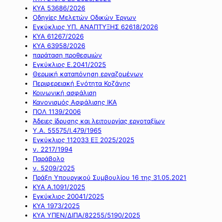
ΚΥΑ 53686/2026
Οδηγίες Μελετών Οδικών Έργων
Εγκύκλιος ΥΠ. ΑΝΑΠΤΥΞΗΣ 62618/2026
ΚΥΑ 61267/2026
ΚΥΑ 63958/2026
παράταση προθεσμιών
Εγκύκλιος Ε.2041/2025
Θερμική καταπόνηση εργαζομένων
Περιφερειακή Ενότητα Κοζάνης
Κοινωνική ασφάλιση
Κανονισμός Ασφάλισης ΙΚΑ
ΠΟΛ 1139/2006
Άδειες ίδρυσης και λειτουργίας εργοταξίων
Υ.Α. 55575/Ι.479/1965
Εγκύκλιος 112033 ΕΞ 2025/2025
ν. 2217/1994
Παράβολο
ν. 5209/2025
Πράξη Υπουργικού Συμβουλίου 16 της 31.05.2021
ΚΥΑ Α.1091/2025
Εγκύκλιος 20041/2025
ΚΥΑ 1973/2025
ΚΥΑ ΥΠΕΝ/ΔΙΠΑ/82255/5190/2025