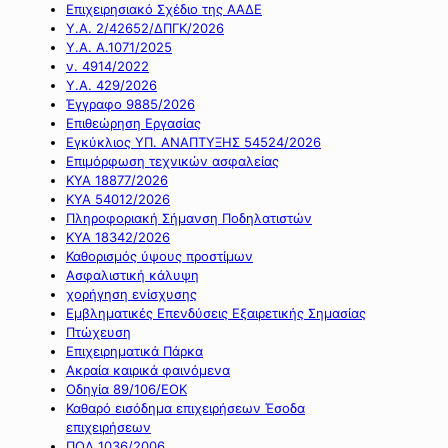
Επιχειρησιακό Σχέδιο της ΑΑΔΕ
Υ.Α. 2/42652/ΔΠΓΚ/2026
Υ.Α. Α.1071/2025
ν. 4914/2022
Υ.Α. 429/2026
Έγγραφο 9885/2026
Επιθεώρηση Εργασίας
Εγκύκλιος ΥΠ. ΑΝΑΠΤΥΞΗΣ 54524/2026
Επιμόρφωση τεχνικών ασφαλείας
ΚΥΑ 18877/2026
ΚΥΑ 54012/2026
Πληροφοριακή Σήμανση Ποδηλατιστών
ΚΥΑ 18342/2026
Καθορισμός ύψους προστίμων
Ασφαλιστική κάλυψη
χορήγηση ενίσχυσης
Εμβληματικές Επενδύσεις Εξαιρετικής Σημασίας
Πτώχευση
Επιχειρηματικά Πάρκα
Ακραία καιρικά φαινόμενα
Οδηγία 89/106/ΕΟΚ
Καθαρό εισόδημα επιχειρήσεων Έσοδα
επιχειρήσεων
ΠΟΛ 1036/2006