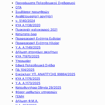
Προγράμματα Πολεοδομικού Σχεδιασμού
ΟΤΑ
Συμβάσεις προμηθειών
Αναθέτουσα(ες) αρχή(ές)
ν. 5140/2024
ΚΥΑ Α.1138/2020
Πυρκαγιές καλοκαιριού 2021
Κατώτατα όρια
Περιφερειακή Ενότητα Ευβοίας
Περιφερειακή Ενότητα Ηλείας
Υ.Α. Α.1149/2025
Δήλωση στοιχείων ακινήτων
ΚΥΑ 71970/2025
Υπερωρίες
Ειδικά Πολεοδομικά Σχέδια
ΠΔ 104/2025
Εγκύκλιος ΥΠ. ΑΝΑΠΤΥΞΗΣ 99864/2025
ΚΥΑ Α.1176/2025
Υ.Α. Α.1173/2025
Κατευθυντήρια Οδηγία 29/2025
Φόρος μισθωτών υπηρεσιών
ΓΕΜΗ
Δήλωση Φ.Μ.Α.