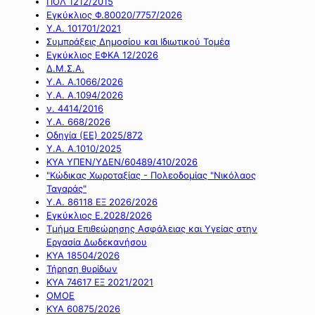
ΠΟΛ 1212/2015
Εγκύκλιος Φ.80020/7757/2026
Υ.Α. 101701/2021
Συμπράξεις Δημοσίου και Ιδιωτικού Τομέα
Εγκύκλιος ΕΦΚΑ 12/2026
Δ.Μ.Σ.Α.
Υ.Α. Α.1066/2026
Υ.Α. Α.1094/2026
ν. 4414/2016
Y.A. 668/2026
Οδηγία (ΕΕ) 2025/872
Υ.Α. Α.1010/2025
ΚΥΑ ΥΠΕΝ/ΥΔΕΝ/60489/410/2026
"Κώδικας Χωροταξίας - Πολεοδομίας "Νικόλαος
Ταγαράς"
Υ.Α. 86118 ΕΞ 2026/2026
Εγκύκλιος Ε.2028/2026
Τμήμα Επιθεώρησης Ασφάλειας και Υγείας στην
Εργασία Δωδεκανήσου
ΚΥΑ 18504/2026
Τήρηση θυρίδων
ΚΥΑ 74617 ΕΞ 2021/2021
ΟΜΟΕ
ΚΥΑ 60875/2026