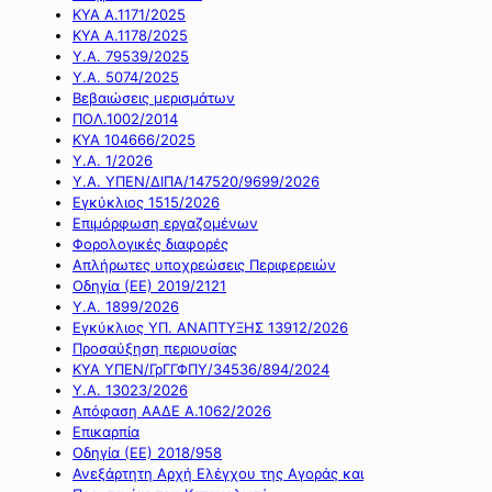
ΚΥΑ Α.1171/2025
ΚΥΑ Α.1178/2025
Υ.Α. 79539/2025
Υ.Α. 5074/2025
Βεβαιώσεις μερισμάτων
ΠΟΛ.1002/2014
ΚΥΑ 104666/2025
Υ.Α. 1/2026
Υ.Α. ΥΠΕΝ/ΔΙΠΑ/147520/9699/2026
Εγκύκλιος 1515/2026
Επιμόρφωση εργαζομένων
Φορολογικές διαφορές
Απλήρωτες υποχρεώσεις Περιφερειών
Οδηγία (ΕΕ) 2019/2121
Υ.Α. 1899/2026
Εγκύκλιος ΥΠ. ΑΝΑΠΤΥΞΗΣ 13912/2026
Προσαύξηση περιουσίας
ΚΥΑ ΥΠΕΝ/ΓρΓΓΦΠΥ/34536/894/2024
Υ.Α. 13023/2026
Απόφαση ΑΑΔΕ Α.1062/2026
Επικαρπία
Οδηγία (ΕΕ) 2018/958
Ανεξάρτητη Αρχή Ελέγχου της Αγοράς και