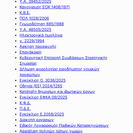
Υ.Α. 39452/2025
Κανονισμός ΕΟΚ 1408/1971
Κ.Β.Σ.
ΠΟΛ 1028/2006
Γνωμοδότηση 685/1988
Υ.Α. 48505/2025
Ηλεκτρονικά τιμολόγια
ν. 2229/1994
Άσκηση προσφυγής
Επανάκριση
Κυβερνητική Επιτροπή Συμβάσεων Στρατηγικής
Σημασίας
Δήλωση φορολογίας εισοδήματος νομικών
προσώπων
Εγκύκλιος Ο. 3036/2025
Οδηγία (ΕΕ) 2024/1265
Κατάταξη δημοσίων και ιδιωτικών έργων
Εγκύκλιος ΕΦΚΑ 09/2025
Κ.Φ.Δ.
Π.Δ.Ε.
Εγκύκλιος Ε.2058/2025
Διακοπή εργασιών
Ειδικός Λογαριασμός Παιδικών Κατασκηνώσεων
Ασφάλιση πολιτών τρίτων χωρών