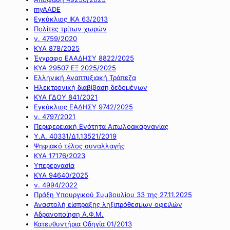
myAADE
Εγκύκλιος ΙΚΑ 63/2013
Πολίτες τρίτων χωρών
ν. 4759/2020
ΚΥΑ 878/2025
Έγγραφο ΕΑΑΔΗΣΥ 8822/2025
ΚΥΑ 29507 ΕΞ 2025/2025
Ελληνική Αναπτυξιακή Τράπεζα
Ηλεκτρονική διαβίβαση δεδομένων
ΚΥΑ ΓΔΟΥ 841/2021
Εγκύκλιος ΕΑΔΗΣΥ 9742/2025
ν. 4797/2021
Περιφερειακή Ενότητα Αιτωλοακαρνανίας
Υ.Α. 40331/Δ1.13521/2019
Ψηφιακό τέλος συναλλαγής
ΚΥΑ 17176/2023
Υπερεργασία
ΚΥΑ 94640/2025
ν. 4994/2022
Πράξη Υπουργικού Συμβουλίου 33 της 27.11.2025
Αναστολή είσπραξης ληξιπρόθεσμων οφειλών
Αδρανοποίηση Α.Φ.Μ.
Κατευθυντήρια Οδηγία 01/2013