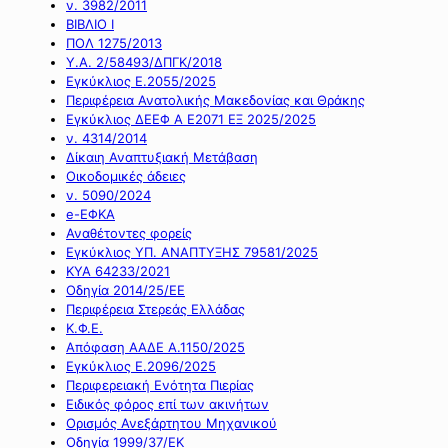
ν. 3982/2011
ΒΙΒΛΙΟ Ι
ΠΟΛ 1275/2013
Υ.Α. 2/58493/ΔΠΓΚ/2018
Εγκύκλιος Ε.2055/2025
Περιφέρεια Ανατολικής Μακεδονίας και Θράκης
Εγκύκλιος ΔΕΕΦ Α Ε2071 ΕΞ 2025/2025
ν. 4314/2014
Δίκαιη Αναπτυξιακή Μετάβαση
Οικοδομικές άδειες
ν. 5090/2024
e-ΕΦΚΑ
Αναθέτοντες φορείς
Εγκύκλιος ΥΠ. ΑΝΑΠΤΥΞΗΣ 79581/2025
ΚΥΑ 64233/2021
Οδηγία 2014/25/ΕΕ
Περιφέρεια Στερεάς Ελλάδας
Κ.Φ.Ε.
Απόφαση ΑΑΔΕ Α.1150/2025
Εγκύκλιος Ε.2096/2025
Περιφερειακή Ενότητα Πιερίας
Ειδικός φόρος επί των ακινήτων
Ορισμός Ανεξάρτητου Μηχανικού
Οδηγία 1999/37/ΕΚ