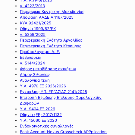
ν. 4223/2013
Περιφέρεια Κεντρικής Μακεδονίας
Απόφαση ΑΑΔΕ Α.1167/2025
ΚΥΑ 92421/2025
Οδηγία 1999/62/ΕΚ
ν. 5259/2025
Περιφερειακή Ενότητα Αργολίδας
Περιφερειακή Ενότητα Κέρκυρας
Προϋπολογισμοί Δ. Ε.
Βεβαιώσεις
ν. 5144/2024
Φόρος μεταβίβασης ακινήτων
Δήμος Σιθωνίας
Αναλογικά τέλη
Υ.Α. 4970 ΕΞ 2026/2026
Εγκύκλιος ΥΠ. ΕΡΓΑΣΙΑΣ 2141/2025
Επιτροπή Εξώδικης Επίλυσης Φορολογικών
Διαφορών
Υ.Α. 9404 ΕΞ 2026
Οδηγία (ΕΕ) 2017/1132
Υ.Α. 15660 ΕΞ 2020
Ενδοκοινοτικές συναλλαγές
Bank Account Nexus Crosscheck APPplication