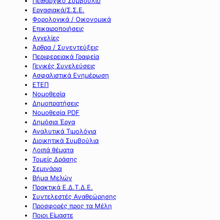
Πειθαρχικό Συμβούλιο
Εργασιακά/Σ.Σ.Ε.
Φορολογικά / Οικονομικά
Επικαιροποιήσεις
Αγγελίες
Άρθρα / Συνεντεύξεις
Περιφερειακά Γραφεία
Γενικές Συνελεύσεις
Ασφαλιστικά Ενημέρωση
ΕΤΕΠ
Νομοθεσία
Δημοπρατήσεις
Νομοθεσία PDF
Δημόσια Έργα
Αναλυτικά Τιμολόγια
Διοικητικά Συμβούλια
Λοιπά θέματα
Τομείς Δράσης
Σεμινάρια
Βήμα Μελών
Πρακτικά Ε.Δ.Τ.Δ.Ε.
Συντελεστές Αναθεώρησης
Προσφορές προς τα Μέλη
Ποιοι Είμαστε