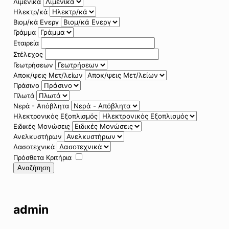
Λιμενικά
Ηλεκτρ/κά
Βιομ/κά Ενεργ
Γράμμα
Εταιρεία
Στέλεχος
Γεωτρήσεων
Αποκ/ψεις Μετ/λείων
Πράσινο
Πλωτά
Νερά - Απόβλητα
Ηλεκτρονικός Εξοπλισμός
Ειδικές Μονώσεις
Ανελκυστήρων
Δασοτεχνικά
Πρόσθετα Κριτήρια
Αναζήτηση
admin