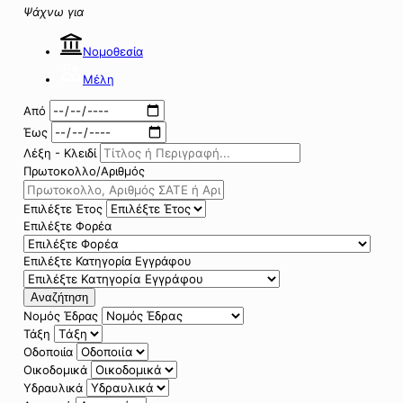
Ψάχνω για
Νομοθεσία
Μέλη
Από
Έως
Λέξη - Κλειδί
Πρωτοκολλο/Αριθμός
Επιλέξτε Έτος
Επιλέξτε Φορέα
Επιλέξτε Κατηγορία Εγγράφου
Αναζήτηση
Νομός Έδρας
Τάξη
Οδοποιία
Οικοδομικά
Υδραυλικά