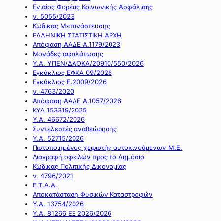
Ενιαίος Φορέας Κοινωνικής Ασφάλισης
ν. 5055/2023
Κώδικας Μετανάστευσης
ΕΛΛΗΝΙΚΗ ΣΤΑΤΙΣΤΙΚΗ ΑΡΧΗ
Απόφαση ΑΑΔΕ Α.1179/2023
Μονάδες αφαλάτωσης
Υ.Α. ΥΠΕΝ/ΔΑΟΚΑ/20910/550/2026
Εγκύκλιος ΕΦΚΑ 09/2026
Εγκύκλιος Ε.2009/2026
ν. 4763/2020
Απόφαση ΑΑΔΕ Α.1057/2026
ΚΥΑ 153319/2025
Υ.Α. 46672/2026
Συντελεστές αναθεώρησης
Υ.Α. 52715/2026
Πιστοποιημένος χειριστής αυτοκινούμενων Μ.Ε.
Διαγραφή οφειλών προς το Δημόσιο
Κώδικας Πολιτικής Δικονομίας
ν. 4796/2021
Ε.Τ.Α.Α.
Αποκατάσταση Φυσικών Καταστροφών
Υ.Α. 13754/2026
Υ.Α. 81266 ΕΞ 2026/2026