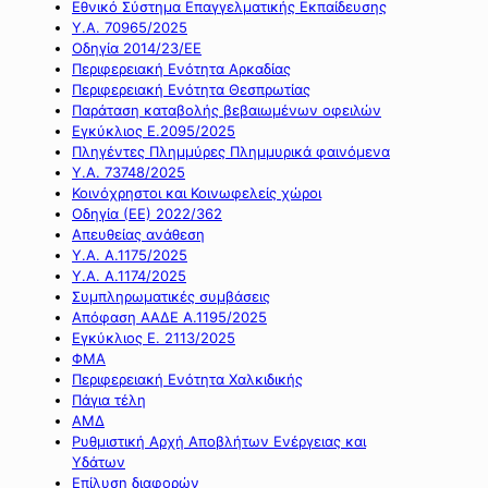
Εθνικό Σύστημα Επαγγελματικής Εκπαίδευσης
Υ.Α. 70965/2025
Οδηγία 2014/23/ΕΕ
Περιφερειακή Ενότητα Αρκαδίας
Περιφερειακή Ενότητα Θεσπρωτίας
Παράταση καταβολής βεβαιωμένων οφειλών
Εγκύκλιος Ε.2095/2025
Πληγέντες Πλημμύρες Πλημμυρικά φαινόμενα
Υ.Α. 73748/2025
Κοινόχρηστοι και Κοινωφελείς χώροι
Οδηγία (ΕΕ) 2022/362
Απευθείας ανάθεση
Υ.Α. Α.1175/2025
Υ.Α. Α.1174/2025
Συμπληρωματικές συμβάσεις
Απόφαση ΑΑΔΕ Α.1195/2025
Εγκύκλιος Ε. 2113/2025
ΦΜΑ
Περιφερειακή Ενότητα Χαλκιδικής
Πάγια τέλη
ΑΜΔ
Ρυθμιστική Αρχή Αποβλήτων Ενέργειας και
Υδάτων
Επίλυση διαφορών