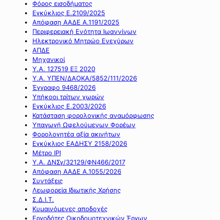
Φόρος εισοδήματος
Εγκύκλιος Ε.2109/2025
Απόφαση ΑΑΔΕ Α.1191/2025
Περιφερειακή Ενότητα Ιωαννίνων
Ηλεκτρονικό Μητρώο Ενεχύρων
ΑΠΔΕ
Μηχανικοί
Υ.Α. 127519 ΕΞ 2020
Υ.Α. ΥΠΕΝ/ΔΑΟΚΑ/5852/111/2026
Έγγραφο 9468/2026
Υπήκοοι τρίτων χωρών
Εγκύκλιος Ε.2003/2026
Κατάσταση φορολογικής αναμόρφωσης
Υπαγωγή Ωφελούμενων Φορέων
Φορολογητέα αξία ακινήτων
Εγκύκλιος ΕΑΔΗΣΥ 2158/2026
Μέτρο IPI
Υ.Α. ΔΝΣγ/32129/ΦΝ466/2017
Απόφαση ΑΑΔΕ Α.1055/2026
Συντάξεις
Λεωφορεία Ιδιωτικής Χρήσης
Σ.Δ.Ι.Τ.
Κυμαινόμενες αποδοχές
Εργοδότες Οικοδομοτεχνικών Έργων