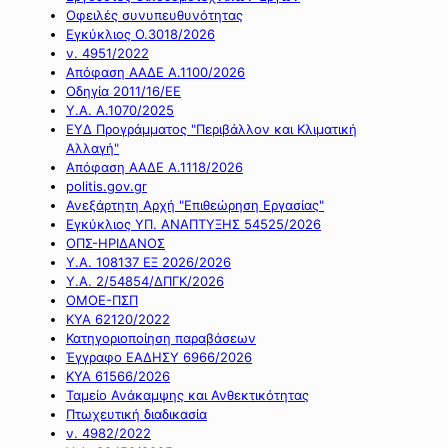
Οφειλές συνυπευθυνότητας
Εγκύκλιος Ο.3018/2026
ν. 4951/2022
Απόφαση ΑΑΔΕ Α.1100/2026
Οδηγία 2011/16/ΕΕ
Υ.Α. Α.1070/2025
ΕΥΔ Προγράμματος "Περιβάλλον και Κλιματική
Αλλαγή"
Απόφαση ΑΑΔΕ Α.1118/2026
politis.gov.gr
Ανεξάρτητη Αρχή "Επιθεώρηση Εργασίας"
Εγκύκλιος ΥΠ. ΑΝΑΠΤΥΞΗΣ 54525/2026
ΟΠΣ-ΗΡΙΔΑΝΟΣ
Υ.Α. 108137 ΕΞ 2026/2026
Υ.Α. 2/54854/ΔΠΓΚ/2026
ΟΜΟΕ-ΠΣΠ
ΚΥΑ 62120/2022
Κατηγοριοποίηση παραβάσεων
Έγγραφο ΕΑΔΗΣΥ 6966/2026
ΚΥΑ 61566/2026
Ταμείο Ανάκαμψης και Ανθεκτικότητας
Πτωχευτική διαδικασία
ν. 4982/2022