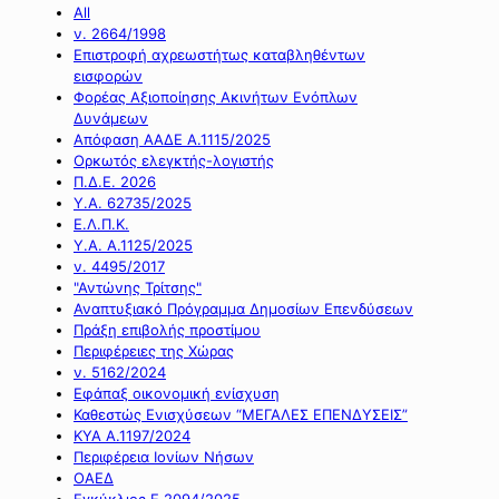
All
ν. 2664/1998
Επιστροφή αχρεωστήτως καταβληθέντων
εισφορών
Φορέας Αξιοποίησης Ακινήτων Ενόπλων
Δυνάμεων
Απόφαση ΑΑΔΕ Α.1115/2025
Ορκωτός ελεγκτής-λογιστής
Π.Δ.Ε. 2026
Υ.Α. 62735/2025
Ε.Λ.Π.Κ.
Υ.Α. Α.1125/2025
ν. 4495/2017
"Αντώνης Τρίτσης"
Αναπτυξιακό Πρόγραμμα Δημοσίων Επενδύσεων
Πράξη επιβολής προστίμου
Περιφέρειες της Χώρας
ν. 5162/2024
Εφάπαξ οικονομική ενίσχυση
Καθεστώς Ενισχύσεων “ΜΕΓΑΛΕΣ ΕΠΕΝΔΥΣΕΙΣ”
ΚΥΑ Α.1197/2024
Περιφέρεια Ιονίων Νήσων
ΟΑΕΔ
Εγκύκλιος Ε.2094/2025