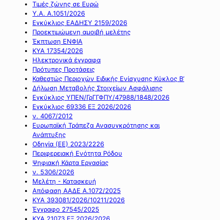
Τιμές ζώνης σε Ευρώ
Υ.Α. Α.1051/2026
Εγκύκλιος ΕΑΔΗΣΥ 2159/2026
Προεκτιμώμενη αμοιβή μελέτης
Έκπτωση ΕΝΦΙΑ
ΚΥΑ 17354/2026
Ηλεκτρονικά έγγραφα
Πρότυπες Προτάσεις
Καθεστώς Περιοχών Ειδικής Ενίσχυσης Κύκλος Β’
Δήλωση Μεταβολής Στοιχείων Ασφάλισης
Εγκύκλιος ΥΠΕΝ/ΓρΓΓΦΠΥ/47988/1848/2026
Εγκύκλιος 69336 ΕΞ 2026/2026
ν. 4067/2012
Ευρωπαϊκή Τράπεζα Ανασυγκρότησης και
Ανάπτυξης
Οδηγία (ΕΕ) 2023/2226
Περιφερειακή Ενότητα Ρόδου
Ψηφιακή Κάρτα Εργασίας
ν. 5306/2026
Μελέτη - Κατασκευή
Απόφαση ΑΑΔΕ Α.1072/2025
ΚΥΑ 393081/2026/10211/2026
Έγγραφο 27545/2025
ΚΥΑ 21073 ΕΞ 2026/2026