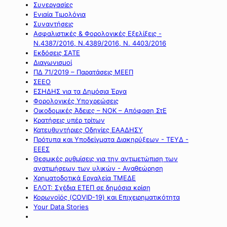
Συνεργασίες
Ενιαία Τιμολόγια
Συναντήσεις
Ασφαλιστικές & Φορολογικές Εξελίξεις -
Ν.4387/2016, Ν.4389/2016, Ν. 4403/2016
Εκδόσεις ΣΑΤΕ
Διαγωνισμοί
ΠΔ 71/2019 – Παρατάσεις ΜΕΕΠ
ΣΕΕΟ
ΕΣΗΔΗΣ για τα Δημόσια Έργα
Φορολογικές Υποχρεώσεις
Οικοδομικές Άδειες – ΝΟΚ – Απόφαση ΣτΕ
Κρατήσεις υπέρ τρίτων
Κατευθυντήριες Οδηγίες ΕΑΑΔΗΣΥ
Πρότυπα και Υποδείγματα Διακηρύξεων - ΤΕΥΔ -
ΕΕΕΣ
Θεσμικές ρυθμίσεις για την αντιμετώπιση των
ανατιμήσεων των υλικών - Αναθεώρηση
Χρηματοδοτικά Εργαλεία ΤΜΕΔΕ
ΕΛΟΤ: Σχέδια ΕΤΕΠ σε δημόσια κρίση
Κορωνοϊός (COVID-19) και Επιχειρηματικότητα
Your Data Stories