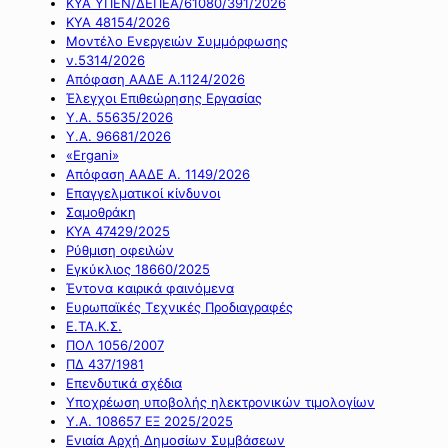
ΚΥΑ ΥΠΕΝ/ΔΕΠΕΑ/61080/391/2026
ΚΥΑ 48154/2026
Μοντέλο Ενεργειών Συμμόρφωσης
ν.5314/2026
Απόφαση ΑΑΔΕ Α.1124/2026
Έλεγχοι Επιθεώρησης Εργασίας
Υ.Α. 55635/2026
Υ.Α. 96681/2026
«Ergani»
Απόφαση ΑΑΔΕ Α. 1149/2026
Επαγγελματικοί κίνδυνοι
Σαμοθράκη
ΚΥΑ 47429/2025
Ρύθμιση οφειλών
Εγκύκλιος 18660/2025
Έντονα καιρικά φαινόμενα
Ευρωπαϊκές Τεχνικές Προδιαγραφές
Ε.ΤΑ.Κ.Σ.
ΠΟΛ 1056/2007
ΠΔ 437/1981
Επενδυτικά σχέδια
Υποχρέωση υποβολής ηλεκτρονικών τιμολογίων
Υ.Α. 108657 ΕΞ 2025/2025
Ενιαία Αρχή Δημοσίων Συμβάσεων