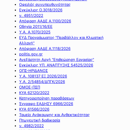
Οφειλές συνυπευθυνότητας
Εγκύκλιος Ο.3018/2026
ν. 4951/2022
Απόφαση ΑΑΔΕ Α.1100/2026
Οδηγία 2011/16/ΕΕ
Υ.Α. Α.1070/2025
ΕΥΔ Προγράμματος "Περιβάλλον και Κλιματική
Αλλαγή"
Απόφαση ΑΑΔΕ Α.1118/2026
politis.gov.gr
Ανεξάρτητη Αρχή "Επιθεώρηση Εργασίας"
Εγκύκλιος ΥΠ. ΑΝΑΠΤΥΞΗΣ 54525/2026
ΟΠΣ-ΗΡΙΔΑΝΟΣ
Υ.Α. 108137 ΕΞ 2026/2026
Υ.Α. 2/54854/ΔΠΓΚ/2026
ΟΜΟΕ-ΠΣΠ
ΚΥΑ 62120/2022
Κατηγοριοποίηση παραβάσεων
Έγγραφο ΕΑΔΗΣΥ 6966/2026
ΚΥΑ 61566/2026
Ταμείο Ανάκαμψης και Ανθεκτικότητας
Πτωχευτική διαδικασία
ν. 4982/2022