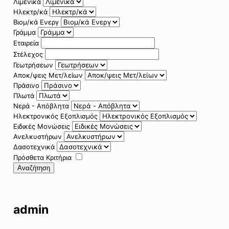
Λιμενικά
Ηλεκτρ/κά
Βιομ/κά Ενεργ
Γράμμα
Εταιρεία
Στέλεχος
Γεωτρήσεων
Αποκ/ψεις Μετ/λείων
Πράσινο
Πλωτά
Νερά - Απόβλητα
Ηλεκτρονικός Εξοπλισμός
Ειδικές Μονώσεις
Ανελκυστήρων
Δασοτεχνικά
Πρόσθετα Κριτήρια
Αναζήτηση
admin