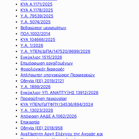
ΚΥΑ Α.1171/2025
ΚΥΑ Α.1178/2025
Υ.Α. 79539/2025
Υ.Α. 5074/2025
Βεβαιώσεις μερισμάτων
ΠΟΛ.1002/2014
ΚΥΑ 104666/2025
Υ.Α. 1/2026
Υ.Α. ΥΠΕΝ/ΔΙΠΑ/147520/9699/2026
Εγκύκλιος 1515/2026
Επιμόρφωση εργαζομένων
Φορολογικές διαφορές
Απλήρωτες υποχρεώσεις Περιφερειών
Οδηγία (ΕΕ) 2019/2121
Υ.Α. 1899/2026
Εγκύκλιος ΥΠ. ΑΝΑΠΤΥΞΗΣ 13912/2026
Προσαύξηση περιουσίας
ΚΥΑ ΥΠΕΝ/ΓρΓΓΦΠΥ/34536/894/2024
Υ.Α. 13023/2026
Απόφαση ΑΑΔΕ Α.1062/2026
Επικαρπία
Οδηγία (ΕΕ) 2018/958
Ανεξάρτητη Αρχή Ελέγχου της Αγοράς και