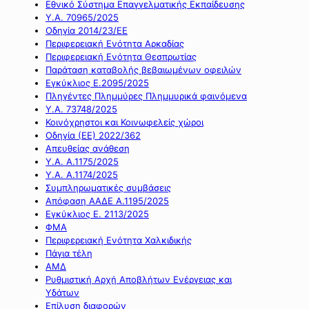
Εθνικό Σύστημα Επαγγελματικής Εκπαίδευσης
Υ.Α. 70965/2025
Οδηγία 2014/23/ΕΕ
Περιφερειακή Ενότητα Αρκαδίας
Περιφερειακή Ενότητα Θεσπρωτίας
Παράταση καταβολής βεβαιωμένων οφειλών
Εγκύκλιος Ε.2095/2025
Πληγέντες Πλημμύρες Πλημμυρικά φαινόμενα
Υ.Α. 73748/2025
Κοινόχρηστοι και Κοινωφελείς χώροι
Οδηγία (ΕΕ) 2022/362
Απευθείας ανάθεση
Υ.Α. Α.1175/2025
Υ.Α. Α.1174/2025
Συμπληρωματικές συμβάσεις
Απόφαση ΑΑΔΕ Α.1195/2025
Εγκύκλιος Ε. 2113/2025
ΦΜΑ
Περιφερειακή Ενότητα Χαλκιδικής
Πάγια τέλη
ΑΜΔ
Ρυθμιστική Αρχή Αποβλήτων Ενέργειας και
Υδάτων
Επίλυση διαφορών