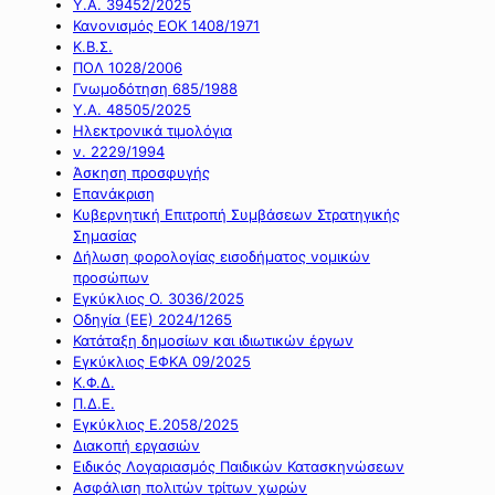
Υ.Α. 39452/2025
Κανονισμός ΕΟΚ 1408/1971
Κ.Β.Σ.
ΠΟΛ 1028/2006
Γνωμοδότηση 685/1988
Υ.Α. 48505/2025
Ηλεκτρονικά τιμολόγια
ν. 2229/1994
Άσκηση προσφυγής
Επανάκριση
Κυβερνητική Επιτροπή Συμβάσεων Στρατηγικής
Σημασίας
Δήλωση φορολογίας εισοδήματος νομικών
προσώπων
Εγκύκλιος Ο. 3036/2025
Οδηγία (ΕΕ) 2024/1265
Κατάταξη δημοσίων και ιδιωτικών έργων
Εγκύκλιος ΕΦΚΑ 09/2025
Κ.Φ.Δ.
Π.Δ.Ε.
Εγκύκλιος Ε.2058/2025
Διακοπή εργασιών
Ειδικός Λογαριασμός Παιδικών Κατασκηνώσεων
Ασφάλιση πολιτών τρίτων χωρών