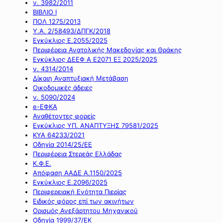
ν. 3982/2011
ΒΙΒΛΙΟ Ι
ΠΟΛ 1275/2013
Υ.Α. 2/58493/ΔΠΓΚ/2018
Εγκύκλιος Ε.2055/2025
Περιφέρεια Ανατολικής Μακεδονίας και Θράκης
Εγκύκλιος ΔΕΕΦ Α Ε2071 ΕΞ 2025/2025
ν. 4314/2014
Δίκαιη Αναπτυξιακή Μετάβαση
Οικοδομικές άδειες
ν. 5090/2024
e-ΕΦΚΑ
Αναθέτοντες φορείς
Εγκύκλιος ΥΠ. ΑΝΑΠΤΥΞΗΣ 79581/2025
ΚΥΑ 64233/2021
Οδηγία 2014/25/ΕΕ
Περιφέρεια Στερεάς Ελλάδας
Κ.Φ.Ε.
Απόφαση ΑΑΔΕ Α.1150/2025
Εγκύκλιος Ε.2096/2025
Περιφερειακή Ενότητα Πιερίας
Ειδικός φόρος επί των ακινήτων
Ορισμός Ανεξάρτητου Μηχανικού
Οδηγία 1999/37/ΕΚ