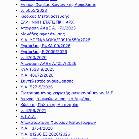
Ενιαίος Φορέας Κοινωνικής Ασφάλισης
ν. 5055/2023
Κώδικας Μετανάστευσης
ΕΛΛΗΝΙΚΗ ΣΤΑΤΙΣΤΙΚΗ ΑΡΧΗ
Απόφαση ΑΑΔΕ Α.1179/2023
Μονάδες αφαλάτωσης
Υ.Α. ΥΠΕΝ/ΔΑΟΚΑ/20910/550/2026
Εγκύκλιος ΕΦΚΑ 09/2026
Εγκύκλιος Ε.2009/2026
ν. 4763/2020
Απόφαση ΑΑΔΕ Α.1057/2026
ΚΥΑ 153319/2025
Υ.Α. 46672/2026
Συντελεστές αναθεώρησης
Υ.Α. 52715/2026
Πιστοποιημένος χειριστής αυτοκινούμενων Μ.Ε.
Διαγραφή οφειλών προς το Δημόσιο
Κώδικας Πολιτικής Δικονομίας
ν. 4796/2021
Ε.Τ.Α.Α.
Αποκατάσταση Φυσικών Καταστροφών
Υ.Α. 13754/2026
Υ.Α. 81266 ΕΞ 2026/2026