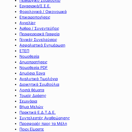
Πειθαρχικό Συμβούλιο
Εργασιακά/Σ.Σ.Ε.
Φορολογικά / Οικονομικά
Επικαιροποιήσεις
Αγγελίες
Άρθρα / Συνεντεύξεις
Περιφερειακά Γραφεία
Γενικές Συνελεύσεις
Ασφαλιστικά Ενημέρωση
ΕΤΕΠ
Νομοθεσία
Δημοπρατήσεις
Νομοθεσία PDF
Δημόσια Έργα
Αναλυτικά Τιμολόγια
Διοικητικά Συμβούλια
Λοιπά θέματα
Τομείς Δράσης
Σεμινάρια
Βήμα Μελών
Πρακτικά Ε.Δ.Τ.Δ.Ε.
Συντελεστές Αναθεώρησης
Προσφορές προς τα Μέλη
Ποιοι Είμαστε