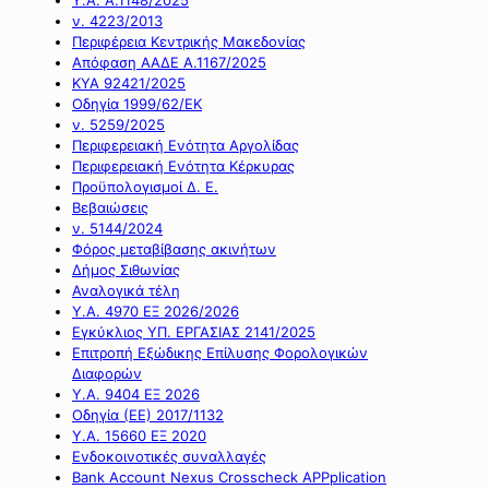
ν. 4223/2013
Περιφέρεια Κεντρικής Μακεδονίας
Απόφαση ΑΑΔΕ Α.1167/2025
ΚΥΑ 92421/2025
Οδηγία 1999/62/ΕΚ
ν. 5259/2025
Περιφερειακή Ενότητα Αργολίδας
Περιφερειακή Ενότητα Κέρκυρας
Προϋπολογισμοί Δ. Ε.
Βεβαιώσεις
ν. 5144/2024
Φόρος μεταβίβασης ακινήτων
Δήμος Σιθωνίας
Αναλογικά τέλη
Υ.Α. 4970 ΕΞ 2026/2026
Εγκύκλιος ΥΠ. ΕΡΓΑΣΙΑΣ 2141/2025
Επιτροπή Εξώδικης Επίλυσης Φορολογικών
Διαφορών
Υ.Α. 9404 ΕΞ 2026
Οδηγία (ΕΕ) 2017/1132
Υ.Α. 15660 ΕΞ 2020
Ενδοκοινοτικές συναλλαγές
Bank Account Nexus Crosscheck APPplication