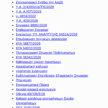
Επιχειρησιακό Σχέδιο της ΑΑΔΕ
Υ.Α. 2/42652/ΔΠΓΚ/2026
Υ.Α. Α.1071/2025
ν. 4914/2022
Υ.Α. 429/2026
Έγγραφο 9885/2026
Επιθεώρηση Εργασίας
Εγκύκλιος ΥΠ. ΑΝΑΠΤΥΞΗΣ 54524/2026
Επιμόρφωση τεχνικών ασφαλείας
ΚΥΑ 18877/2026
ΚΥΑ 54012/2026
Πληροφοριακή Σήμανση Ποδηλατιστών
ΚΥΑ 18342/2026
Καθορισμός ύψους προστίμων
Ασφαλιστική κάλυψη
χορήγηση ενίσχυσης
Εμβληματικές Επενδύσεις Εξαιρετικής Σημασίας
Πτώχευση
Επιχειρηματικά Πάρκα
Ακραία καιρικά φαινόμενα
Οδηγία 89/106/ΕΟΚ
Καθαρό εισόδημα επιχειρήσεων Έσοδα
επιχειρήσεων
ΠΟΛ 1036/2006