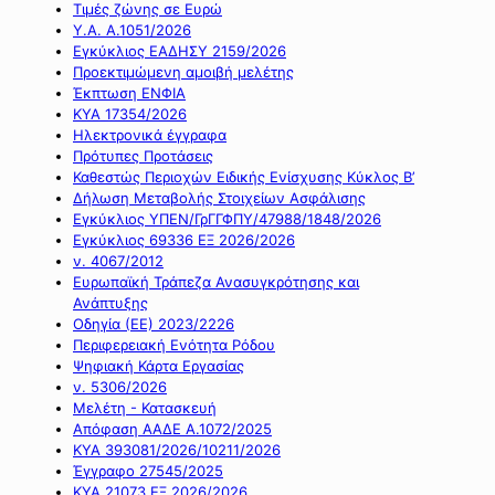
Τιμές ζώνης σε Ευρώ
Υ.Α. Α.1051/2026
Εγκύκλιος ΕΑΔΗΣΥ 2159/2026
Προεκτιμώμενη αμοιβή μελέτης
Έκπτωση ΕΝΦΙΑ
ΚΥΑ 17354/2026
Ηλεκτρονικά έγγραφα
Πρότυπες Προτάσεις
Καθεστώς Περιοχών Ειδικής Ενίσχυσης Κύκλος Β’
Δήλωση Μεταβολής Στοιχείων Ασφάλισης
Εγκύκλιος ΥΠΕΝ/ΓρΓΓΦΠΥ/47988/1848/2026
Εγκύκλιος 69336 ΕΞ 2026/2026
ν. 4067/2012
Ευρωπαϊκή Τράπεζα Ανασυγκρότησης και
Ανάπτυξης
Οδηγία (ΕΕ) 2023/2226
Περιφερειακή Ενότητα Ρόδου
Ψηφιακή Κάρτα Εργασίας
ν. 5306/2026
Μελέτη - Κατασκευή
Απόφαση ΑΑΔΕ Α.1072/2025
ΚΥΑ 393081/2026/10211/2026
Έγγραφο 27545/2025
ΚΥΑ 21073 ΕΞ 2026/2026