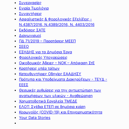
Συνεργασίες
Ενιαία Τιμολόγια
Συναντήσεις
Ασφαλιστικές & Φορολογικές Εξελίξεις -
Ν.4387/2016, Ν.4389/2016, Ν. 4403/2016
Εκδόσεις ΣΑΤΕ
Διαγωνισμοί
ΠΔ 71/2019 – Παρατάσεις ΜΕΕΠ
ΣΕΕΟ
ΕΣΗΔΗΣ για τα Δημόσια Έργα
Φορολογικές Υποχρεώσεις
Οικοδομικές Άδειες – ΝΟΚ – Απόφαση ΣτΕ
Κρατήσεις υπέρ τρίτων
Κατευθυντήριες Οδηγίες ΕΑΑΔΗΣΥ
Πρότυπα και Υποδείγματα Διακηρύξεων - ΤΕΥΔ -
ΕΕΕΣ
Θεσμικές ρυθμίσεις για την αντιμετώπιση των
ανατιμήσεων των υλικών - Αναθεώρηση
Χρηματοδοτικά Εργαλεία ΤΜΕΔΕ
ΕΛΟΤ: Σχέδια ΕΤΕΠ σε δημόσια κρίση
Κορωνοϊός (COVID-19) και Επιχειρηματικότητα
Your Data Stories