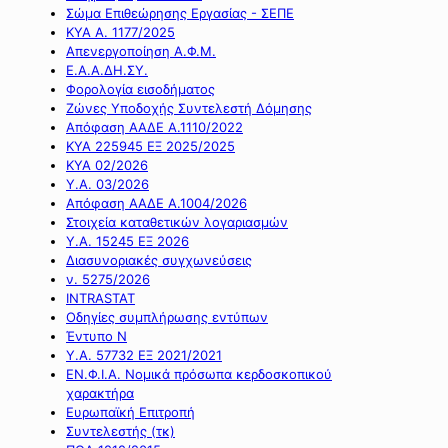
Σώμα Επιθεώρησης Εργασίας - ΣΕΠΕ
ΚΥΑ Α. 1177/2025
Απενεργοποίηση Α.Φ.Μ.
Ε.Α.Α.ΔΗ.ΣΥ.
Φορολογία εισοδήματος
Ζώνες Υποδοχής Συντελεστή Δόμησης
Απόφαση ΑΑΔΕ Α.1110/2022
ΚΥΑ 225945 ΕΞ 2025/2025
ΚΥΑ 02/2026
Υ.Α. 03/2026
Απόφαση ΑΑΔΕ Α.1004/2026
Στοιχεία καταθετικών λογαριασμών
Υ.Α. 15245 ΕΞ 2026
Διασυνοριακές συγχωνεύσεις
ν. 5275/2026
INTRASTAT
Οδηγίες συμπλήρωσης εντύπων
Έντυπο Ν
Υ.Α. 57732 ΕΞ 2021/2021
ΕΝ.Φ.Ι.Α. Νομικά πρόσωπα κερδοσκοπικού
χαρακτήρα
Ευρωπαϊκή Επιτροπή
Συντελεστής (τκ)