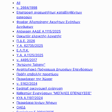
All
ν. 2664/1998
Επιστροφή αχρεωστήτως καταβληθέντων
εισφορών
Φορέας Αξιοποίησης Ακινήτων Ενόπλων
Δυνάμεων
Απόφαση ΑΑΔΕ Α.1115/2025
Ορκωτός ελεγκτής-λογιστής
Π.Δ.Ε. 2026
Υ.Α. 62735/2025
Ε.Λ.Π.Κ.
Υ.Α. Α.1125/2025
ν. 4495/2017
"Αντώνης Τρίτσης"
Αναπτυξιακό Πρόγραμμα Δημοσίων Επενδύσεων
Πράξη επιβολής προστίμου
Περιφέρειες της Χώρας
ν. 5162/2024
Εφάπαξ οικονομική ενίσχυση
Καθεστώς Ενισχύσεων “ΜΕΓΑΛΕΣ ΕΠΕΝΔΥΣΕΙΣ”
ΚΥΑ Α.1197/2024
Περιφέρεια Ιονίων Νήσων
ΟΑΕΔ
Εγκύκλιος Ε.2094/2025