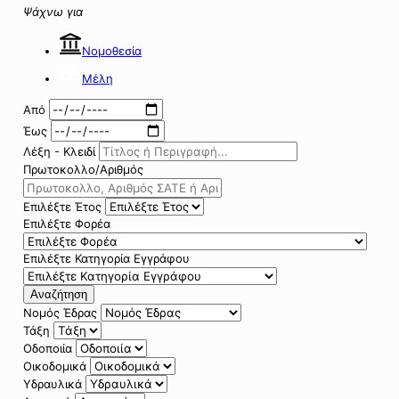
Ψάχνω για
Νομοθεσία
Μέλη
Από
Έως
Λέξη - Κλειδί
Πρωτοκολλο/Αριθμός
Επιλέξτε Έτος
Επιλέξτε Φορέα
Επιλέξτε Κατηγορία Εγγράφου
Αναζήτηση
Νομός Έδρας
Τάξη
Οδοποιία
Οικοδομικά
Υδραυλικά