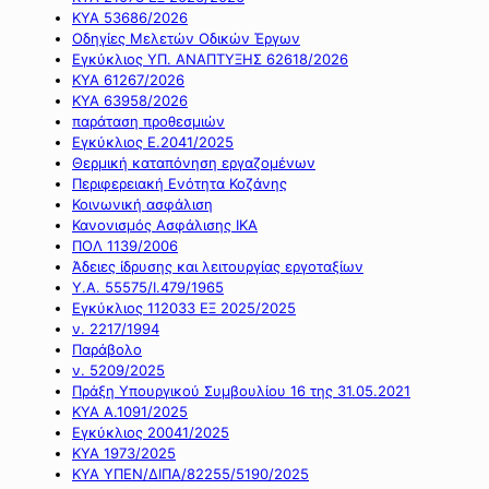
ΚΥΑ 53686/2026
Οδηγίες Μελετών Οδικών Έργων
Εγκύκλιος ΥΠ. ΑΝΑΠΤΥΞΗΣ 62618/2026
ΚΥΑ 61267/2026
ΚΥΑ 63958/2026
παράταση προθεσμιών
Εγκύκλιος Ε.2041/2025
Θερμική καταπόνηση εργαζομένων
Περιφερειακή Ενότητα Κοζάνης
Κοινωνική ασφάλιση
Κανονισμός Ασφάλισης ΙΚΑ
ΠΟΛ 1139/2006
Άδειες ίδρυσης και λειτουργίας εργοταξίων
Υ.Α. 55575/Ι.479/1965
Εγκύκλιος 112033 ΕΞ 2025/2025
ν. 2217/1994
Παράβολο
ν. 5209/2025
Πράξη Υπουργικού Συμβουλίου 16 της 31.05.2021
ΚΥΑ Α.1091/2025
Εγκύκλιος 20041/2025
ΚΥΑ 1973/2025
ΚΥΑ ΥΠΕΝ/ΔΙΠΑ/82255/5190/2025