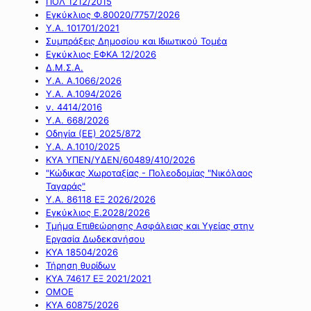
ΠΟΛ 1212/2015
Εγκύκλιος Φ.80020/7757/2026
Υ.Α. 101701/2021
Συμπράξεις Δημοσίου και Ιδιωτικού Τομέα
Εγκύκλιος ΕΦΚΑ 12/2026
Δ.Μ.Σ.Α.
Υ.Α. Α.1066/2026
Υ.Α. Α.1094/2026
ν. 4414/2016
Y.A. 668/2026
Οδηγία (ΕΕ) 2025/872
Υ.Α. Α.1010/2025
ΚΥΑ ΥΠΕΝ/ΥΔΕΝ/60489/410/2026
"Κώδικας Χωροταξίας - Πολεοδομίας "Νικόλαος
Ταγαράς"
Υ.Α. 86118 ΕΞ 2026/2026
Εγκύκλιος Ε.2028/2026
Τμήμα Επιθεώρησης Ασφάλειας και Υγείας στην
Εργασία Δωδεκανήσου
ΚΥΑ 18504/2026
Τήρηση θυρίδων
ΚΥΑ 74617 ΕΞ 2021/2021
ΟΜΟΕ
ΚΥΑ 60875/2026