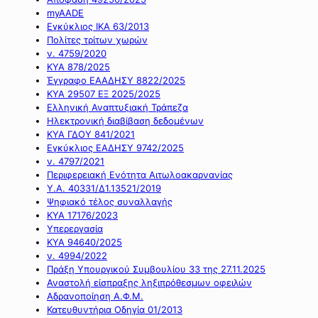
myAADE
Εγκύκλιος ΙΚΑ 63/2013
Πολίτες τρίτων χωρών
ν. 4759/2020
ΚΥΑ 878/2025
Έγγραφο ΕΑΑΔΗΣΥ 8822/2025
ΚΥΑ 29507 ΕΞ 2025/2025
Ελληνική Αναπτυξιακή Τράπεζα
Ηλεκτρονική διαβίβαση δεδομένων
ΚΥΑ ΓΔΟΥ 841/2021
Εγκύκλιος ΕΑΔΗΣΥ 9742/2025
ν. 4797/2021
Περιφερειακή Ενότητα Αιτωλοακαρνανίας
Υ.Α. 40331/Δ1.13521/2019
Ψηφιακό τέλος συναλλαγής
ΚΥΑ 17176/2023
Υπερεργασία
ΚΥΑ 94640/2025
ν. 4994/2022
Πράξη Υπουργικού Συμβουλίου 33 της 27.11.2025
Αναστολή είσπραξης ληξιπρόθεσμων οφειλών
Αδρανοποίηση Α.Φ.Μ.
Κατευθυντήρια Οδηγία 01/2013