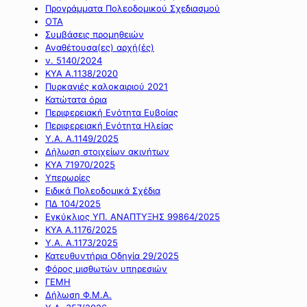
Προγράμματα Πολεοδομικού Σχεδιασμού
ΟΤΑ
Συμβάσεις προμηθειών
Αναθέτουσα(ες) αρχή(ές)
ν. 5140/2024
ΚΥΑ Α.1138/2020
Πυρκαγιές καλοκαιριού 2021
Κατώτατα όρια
Περιφερειακή Ενότητα Ευβοίας
Περιφερειακή Ενότητα Ηλείας
Υ.Α. Α.1149/2025
Δήλωση στοιχείων ακινήτων
ΚΥΑ 71970/2025
Υπερωρίες
Ειδικά Πολεοδομικά Σχέδια
ΠΔ 104/2025
Εγκύκλιος ΥΠ. ΑΝΑΠΤΥΞΗΣ 99864/2025
ΚΥΑ Α.1176/2025
Υ.Α. Α.1173/2025
Κατευθυντήρια Οδηγία 29/2025
Φόρος μισθωτών υπηρεσιών
ΓΕΜΗ
Δήλωση Φ.Μ.Α.