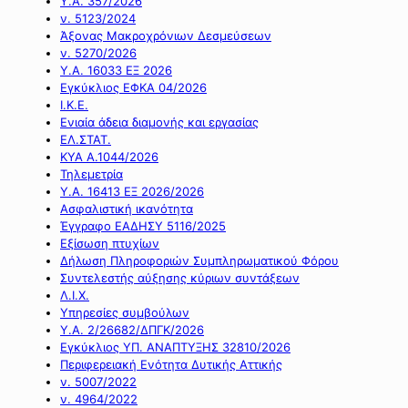
Υ.Α. 357/2026
ν. 5123/2024
Άξονας Μακροχρόνιων Δεσμεύσεων
ν. 5270/2026
Υ.Α. 16033 ΕΞ 2026
Εγκύκλιος ΕΦΚΑ 04/2026
Ι.Κ.Ε.
Ενιαία άδεια διαμονής και εργασίας
ΕΛ.ΣΤΑΤ.
ΚΥΑ Α.1044/2026
Τηλεμετρία
Υ.Α. 16413 ΕΞ 2026/2026
Ασφαλιστική ικανότητα
Έγγραφο ΕΑΔΗΣΥ 5116/2025
Εξίσωση πτυχίων
Δήλωση Πληροφοριών Συμπληρωματικού Φόρου
Συντελεστής αύξησης κύριων συντάξεων
Λ.Ι.Χ.
Υπηρεσίες συμβούλων
Υ.Α. 2/26682/ΔΠΓΚ/2026
Εγκύκλιος ΥΠ. ΑΝΑΠΤΥΞΗΣ 32810/2026
Περιφερειακή Ενότητα Δυτικής Αττικής
ν. 5007/2022
ν. 4964/2022