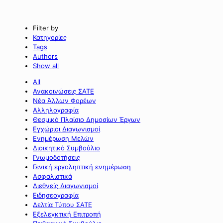
Filter by
Κατηγορίες
Tags
Authors
Show all
All
Ανακοινώσεις ΣΑΤΕ
Νέα Άλλων Φορέων
Αλληλογραφία
Θεσμικό Πλαίσιο Δημοσίων Έργων
Εγχώριοι Διαγωνισμοί
Ενημέρωση Μελών
Διοικητικό Συμβούλιο
Γνωμοδοτήσεις
Γενική εργοληπτική ενημέρωση
Ασφαλιστικά
Διεθνείς Διαγωνισμοί
Ειδησεογραφία
Δελτία Τύπου ΣΑΤΕ
Εξελεγκτική Επιτροπή