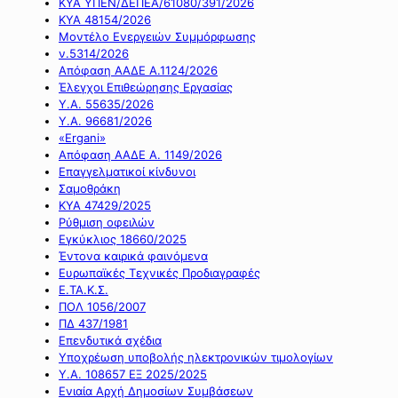
ΚΥΑ ΥΠΕΝ/ΔΕΠΕΑ/61080/391/2026
ΚΥΑ 48154/2026
Μοντέλο Ενεργειών Συμμόρφωσης
ν.5314/2026
Απόφαση ΑΑΔΕ Α.1124/2026
Έλεγχοι Επιθεώρησης Εργασίας
Υ.Α. 55635/2026
Υ.Α. 96681/2026
«Ergani»
Απόφαση ΑΑΔΕ Α. 1149/2026
Επαγγελματικοί κίνδυνοι
Σαμοθράκη
ΚΥΑ 47429/2025
Ρύθμιση οφειλών
Εγκύκλιος 18660/2025
Έντονα καιρικά φαινόμενα
Ευρωπαϊκές Τεχνικές Προδιαγραφές
Ε.ΤΑ.Κ.Σ.
ΠΟΛ 1056/2007
ΠΔ 437/1981
Επενδυτικά σχέδια
Υποχρέωση υποβολής ηλεκτρονικών τιμολογίων
Υ.Α. 108657 ΕΞ 2025/2025
Ενιαία Αρχή Δημοσίων Συμβάσεων