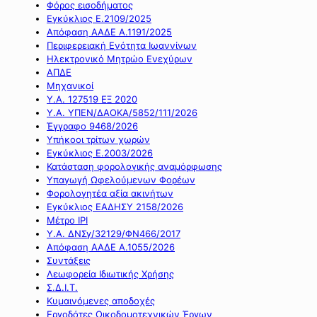
Φόρος εισοδήματος
Εγκύκλιος Ε.2109/2025
Απόφαση ΑΑΔΕ Α.1191/2025
Περιφερειακή Ενότητα Ιωαννίνων
Ηλεκτρονικό Μητρώο Ενεχύρων
ΑΠΔΕ
Μηχανικοί
Υ.Α. 127519 ΕΞ 2020
Υ.Α. ΥΠΕΝ/ΔΑΟΚΑ/5852/111/2026
Έγγραφο 9468/2026
Υπήκοοι τρίτων χωρών
Εγκύκλιος Ε.2003/2026
Κατάσταση φορολογικής αναμόρφωσης
Υπαγωγή Ωφελούμενων Φορέων
Φορολογητέα αξία ακινήτων
Εγκύκλιος ΕΑΔΗΣΥ 2158/2026
Μέτρο IPI
Υ.Α. ΔΝΣγ/32129/ΦΝ466/2017
Απόφαση ΑΑΔΕ Α.1055/2026
Συντάξεις
Λεωφορεία Ιδιωτικής Χρήσης
Σ.Δ.Ι.Τ.
Κυμαινόμενες αποδοχές
Εργοδότες Οικοδομοτεχνικών Έργων