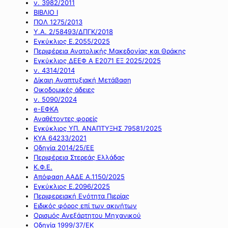
ν. 3982/2011
ΒΙΒΛΙΟ Ι
ΠΟΛ 1275/2013
Υ.Α. 2/58493/ΔΠΓΚ/2018
Εγκύκλιος Ε.2055/2025
Περιφέρεια Ανατολικής Μακεδονίας και Θράκης
Εγκύκλιος ΔΕΕΦ Α Ε2071 ΕΞ 2025/2025
ν. 4314/2014
Δίκαιη Αναπτυξιακή Μετάβαση
Οικοδομικές άδειες
ν. 5090/2024
e-ΕΦΚΑ
Αναθέτοντες φορείς
Εγκύκλιος ΥΠ. ΑΝΑΠΤΥΞΗΣ 79581/2025
ΚΥΑ 64233/2021
Οδηγία 2014/25/ΕΕ
Περιφέρεια Στερεάς Ελλάδας
Κ.Φ.Ε.
Απόφαση ΑΑΔΕ Α.1150/2025
Εγκύκλιος Ε.2096/2025
Περιφερειακή Ενότητα Πιερίας
Ειδικός φόρος επί των ακινήτων
Ορισμός Ανεξάρτητου Μηχανικού
Οδηγία 1999/37/ΕΚ