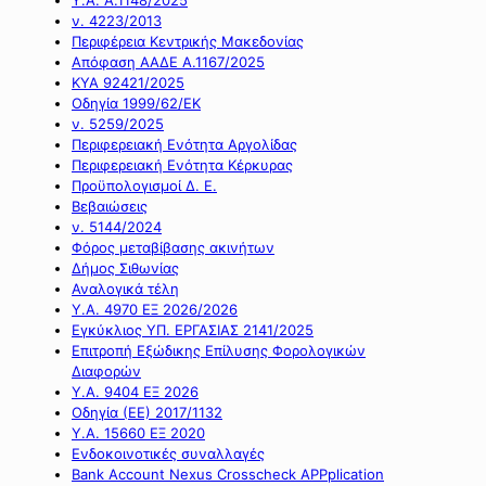
ν. 4223/2013
Περιφέρεια Κεντρικής Μακεδονίας
Απόφαση ΑΑΔΕ Α.1167/2025
ΚΥΑ 92421/2025
Οδηγία 1999/62/ΕΚ
ν. 5259/2025
Περιφερειακή Ενότητα Αργολίδας
Περιφερειακή Ενότητα Κέρκυρας
Προϋπολογισμοί Δ. Ε.
Βεβαιώσεις
ν. 5144/2024
Φόρος μεταβίβασης ακινήτων
Δήμος Σιθωνίας
Αναλογικά τέλη
Υ.Α. 4970 ΕΞ 2026/2026
Εγκύκλιος ΥΠ. ΕΡΓΑΣΙΑΣ 2141/2025
Επιτροπή Εξώδικης Επίλυσης Φορολογικών
Διαφορών
Υ.Α. 9404 ΕΞ 2026
Οδηγία (ΕΕ) 2017/1132
Υ.Α. 15660 ΕΞ 2020
Ενδοκοινοτικές συναλλαγές
Bank Account Nexus Crosscheck APPplication