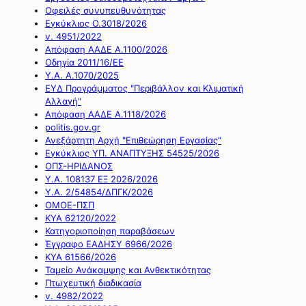
Οφειλές συνυπευθυνότητας
Εγκύκλιος Ο.3018/2026
ν. 4951/2022
Απόφαση ΑΑΔΕ Α.1100/2026
Οδηγία 2011/16/ΕΕ
Υ.Α. Α.1070/2025
ΕΥΔ Προγράμματος "Περιβάλλον και Κλιματική
Αλλαγή"
Απόφαση ΑΑΔΕ Α.1118/2026
politis.gov.gr
Ανεξάρτητη Αρχή "Επιθεώρηση Εργασίας"
Εγκύκλιος ΥΠ. ΑΝΑΠΤΥΞΗΣ 54525/2026
ΟΠΣ-ΗΡΙΔΑΝΟΣ
Υ.Α. 108137 ΕΞ 2026/2026
Υ.Α. 2/54854/ΔΠΓΚ/2026
ΟΜΟΕ-ΠΣΠ
ΚΥΑ 62120/2022
Κατηγοριοποίηση παραβάσεων
Έγγραφο ΕΑΔΗΣΥ 6966/2026
ΚΥΑ 61566/2026
Ταμείο Ανάκαμψης και Ανθεκτικότητας
Πτωχευτική διαδικασία
ν. 4982/2022