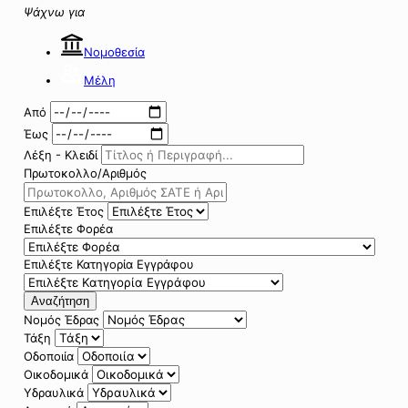
Ψάχνω για
Νομοθεσία
Μέλη
Από
Έως
Λέξη - Κλειδί
Πρωτοκολλο/Αριθμός
Επιλέξτε Έτος
Επιλέξτε Φορέα
Επιλέξτε Κατηγορία Εγγράφου
Αναζήτηση
Νομός Έδρας
Τάξη
Οδοποιία
Οικοδομικά
Υδραυλικά