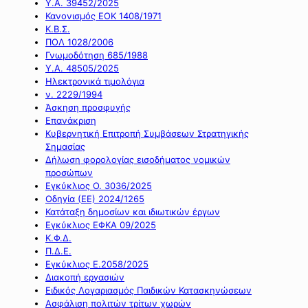
Υ.Α. 39452/2025
Κανονισμός ΕΟΚ 1408/1971
Κ.Β.Σ.
ΠΟΛ 1028/2006
Γνωμοδότηση 685/1988
Υ.Α. 48505/2025
Ηλεκτρονικά τιμολόγια
ν. 2229/1994
Άσκηση προσφυγής
Επανάκριση
Κυβερνητική Επιτροπή Συμβάσεων Στρατηγικής
Σημασίας
Δήλωση φορολογίας εισοδήματος νομικών
προσώπων
Εγκύκλιος Ο. 3036/2025
Οδηγία (ΕΕ) 2024/1265
Κατάταξη δημοσίων και ιδιωτικών έργων
Εγκύκλιος ΕΦΚΑ 09/2025
Κ.Φ.Δ.
Π.Δ.Ε.
Εγκύκλιος Ε.2058/2025
Διακοπή εργασιών
Ειδικός Λογαριασμός Παιδικών Κατασκηνώσεων
Ασφάλιση πολιτών τρίτων χωρών