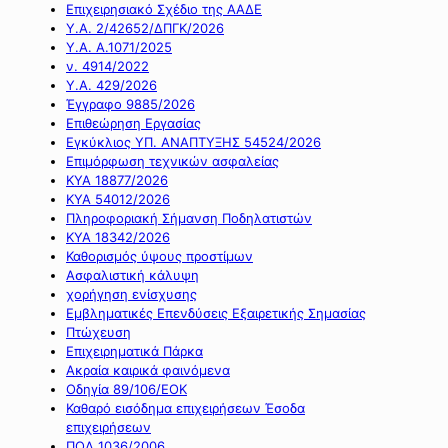
Επιχειρησιακό Σχέδιο της ΑΑΔΕ
Υ.Α. 2/42652/ΔΠΓΚ/2026
Υ.Α. Α.1071/2025
ν. 4914/2022
Υ.Α. 429/2026
Έγγραφο 9885/2026
Επιθεώρηση Εργασίας
Εγκύκλιος ΥΠ. ΑΝΑΠΤΥΞΗΣ 54524/2026
Επιμόρφωση τεχνικών ασφαλείας
ΚΥΑ 18877/2026
ΚΥΑ 54012/2026
Πληροφοριακή Σήμανση Ποδηλατιστών
ΚΥΑ 18342/2026
Καθορισμός ύψους προστίμων
Ασφαλιστική κάλυψη
χορήγηση ενίσχυσης
Εμβληματικές Επενδύσεις Εξαιρετικής Σημασίας
Πτώχευση
Επιχειρηματικά Πάρκα
Ακραία καιρικά φαινόμενα
Οδηγία 89/106/ΕΟΚ
Καθαρό εισόδημα επιχειρήσεων Έσοδα
επιχειρήσεων
ΠΟΛ 1036/2006