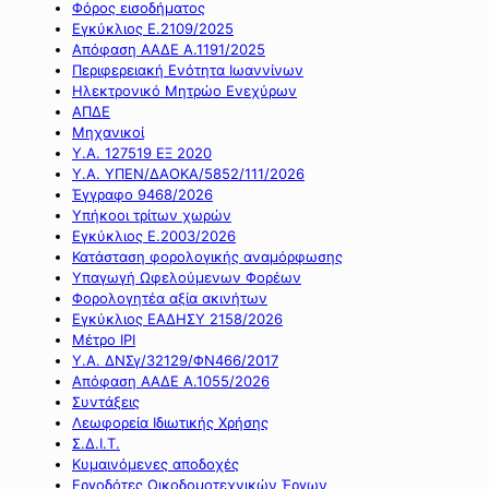
Φόρος εισοδήματος
Εγκύκλιος Ε.2109/2025
Απόφαση ΑΑΔΕ Α.1191/2025
Περιφερειακή Ενότητα Ιωαννίνων
Ηλεκτρονικό Μητρώο Ενεχύρων
ΑΠΔΕ
Μηχανικοί
Υ.Α. 127519 ΕΞ 2020
Υ.Α. ΥΠΕΝ/ΔΑΟΚΑ/5852/111/2026
Έγγραφο 9468/2026
Υπήκοοι τρίτων χωρών
Εγκύκλιος Ε.2003/2026
Κατάσταση φορολογικής αναμόρφωσης
Υπαγωγή Ωφελούμενων Φορέων
Φορολογητέα αξία ακινήτων
Εγκύκλιος ΕΑΔΗΣΥ 2158/2026
Μέτρο IPI
Υ.Α. ΔΝΣγ/32129/ΦΝ466/2017
Απόφαση ΑΑΔΕ Α.1055/2026
Συντάξεις
Λεωφορεία Ιδιωτικής Χρήσης
Σ.Δ.Ι.Τ.
Κυμαινόμενες αποδοχές
Εργοδότες Οικοδομοτεχνικών Έργων