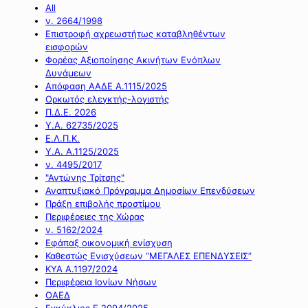
All
ν. 2664/1998
Επιστροφή αχρεωστήτως καταβληθέντων
εισφορών
Φορέας Αξιοποίησης Ακινήτων Ενόπλων
Δυνάμεων
Απόφαση ΑΑΔΕ Α.1115/2025
Ορκωτός ελεγκτής-λογιστής
Π.Δ.Ε. 2026
Υ.Α. 62735/2025
Ε.Λ.Π.Κ.
Υ.Α. Α.1125/2025
ν. 4495/2017
"Αντώνης Τρίτσης"
Αναπτυξιακό Πρόγραμμα Δημοσίων Επενδύσεων
Πράξη επιβολής προστίμου
Περιφέρειες της Χώρας
ν. 5162/2024
Εφάπαξ οικονομική ενίσχυση
Καθεστώς Ενισχύσεων “ΜΕΓΑΛΕΣ ΕΠΕΝΔΥΣΕΙΣ”
ΚΥΑ Α.1197/2024
Περιφέρεια Ιονίων Νήσων
ΟΑΕΔ
Εγκύκλιος Ε.2094/2025