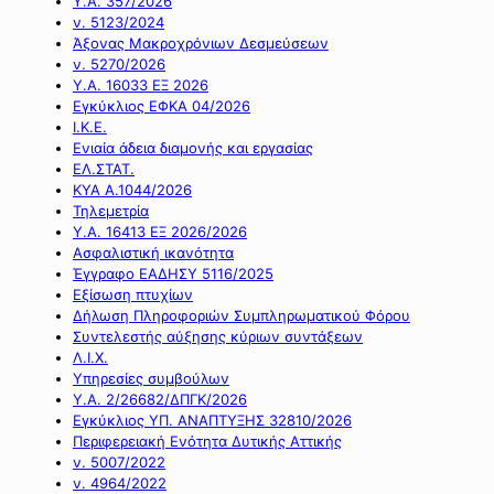
Υ.Α. 357/2026
ν. 5123/2024
Άξονας Μακροχρόνιων Δεσμεύσεων
ν. 5270/2026
Υ.Α. 16033 ΕΞ 2026
Εγκύκλιος ΕΦΚΑ 04/2026
Ι.Κ.Ε.
Ενιαία άδεια διαμονής και εργασίας
ΕΛ.ΣΤΑΤ.
ΚΥΑ Α.1044/2026
Τηλεμετρία
Υ.Α. 16413 ΕΞ 2026/2026
Ασφαλιστική ικανότητα
Έγγραφο ΕΑΔΗΣΥ 5116/2025
Εξίσωση πτυχίων
Δήλωση Πληροφοριών Συμπληρωματικού Φόρου
Συντελεστής αύξησης κύριων συντάξεων
Λ.Ι.Χ.
Υπηρεσίες συμβούλων
Υ.Α. 2/26682/ΔΠΓΚ/2026
Εγκύκλιος ΥΠ. ΑΝΑΠΤΥΞΗΣ 32810/2026
Περιφερειακή Ενότητα Δυτικής Αττικής
ν. 5007/2022
ν. 4964/2022