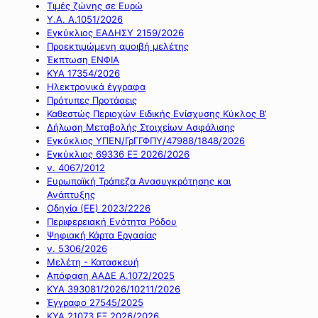
Τιμές ζώνης σε Ευρώ
Υ.Α. Α.1051/2026
Εγκύκλιος ΕΑΔΗΣΥ 2159/2026
Προεκτιμώμενη αμοιβή μελέτης
Έκπτωση ΕΝΦΙΑ
ΚΥΑ 17354/2026
Ηλεκτρονικά έγγραφα
Πρότυπες Προτάσεις
Καθεστώς Περιοχών Ειδικής Ενίσχυσης Κύκλος Β’
Δήλωση Μεταβολής Στοιχείων Ασφάλισης
Εγκύκλιος ΥΠΕΝ/ΓρΓΓΦΠΥ/47988/1848/2026
Εγκύκλιος 69336 ΕΞ 2026/2026
ν. 4067/2012
Ευρωπαϊκή Τράπεζα Ανασυγκρότησης και
Ανάπτυξης
Οδηγία (ΕΕ) 2023/2226
Περιφερειακή Ενότητα Ρόδου
Ψηφιακή Κάρτα Εργασίας
ν. 5306/2026
Μελέτη - Κατασκευή
Απόφαση ΑΑΔΕ Α.1072/2025
ΚΥΑ 393081/2026/10211/2026
Έγγραφο 27545/2025
ΚΥΑ 21073 ΕΞ 2026/2026