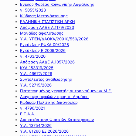
Ενιαίος Φορέας Κοινωνικής Ασφάλισης
ν. 5055/2023
Κώδικας Μετανάστευσης
ΕΛΛΗΝΙΚΗ ΣΤΑΤΙΣΤΙΚΗ ΑΡΧΗ
Απόφαση ΑΑΔΕ Α.1179/2023
Μονάδες αφαλάτωσης
Υ.Α. ΥΠΕΝ/ΔΑΟΚΑ/20910/550/2026
Εγκύκλιος ΕΦΚΑ 09/2026
Εγκύκλιος Ε.2009/2026
ν. 4763/2020
Απόφαση ΑΑΔΕ Α.1057/2026
ΚΥΑ 153319/2025
Υ.Α. 46672/2026
Συντελεστές αναθεώρησης
Υ.Α. 52715/2026
Πιστοποιημένος χειριστής αυτοκινούμενων Μ.Ε.
Διαγραφή οφειλών προς το Δημόσιο
Κώδικας Πολιτικής Δικονομίας
ν. 4796/2021
Ε.Τ.Α.Α.
Αποκατάσταση Φυσικών Καταστροφών
Υ.Α. 13754/2026
Υ.Α. 81266 ΕΞ 2026/2026