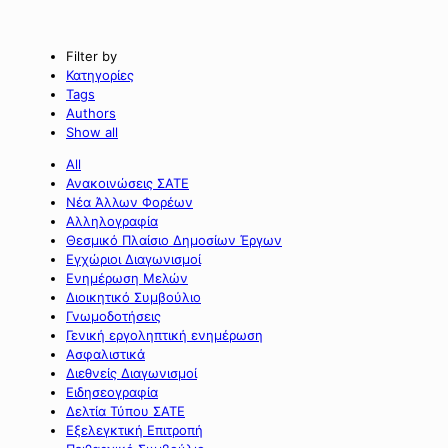
Filter by
Κατηγορίες
Tags
Authors
Show all
All
Ανακοινώσεις ΣΑΤΕ
Νέα Άλλων Φορέων
Αλληλογραφία
Θεσμικό Πλαίσιο Δημοσίων Έργων
Εγχώριοι Διαγωνισμοί
Ενημέρωση Μελών
Διοικητικό Συμβούλιο
Γνωμοδοτήσεις
Γενική εργοληπτική ενημέρωση
Ασφαλιστικά
Διεθνείς Διαγωνισμοί
Ειδησεογραφία
Δελτία Τύπου ΣΑΤΕ
Εξελεγκτική Επιτροπή