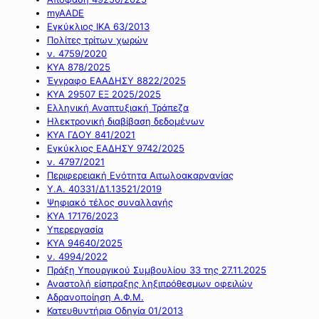
myAADE
Εγκύκλιος ΙΚΑ 63/2013
Πολίτες τρίτων χωρών
ν. 4759/2020
ΚΥΑ 878/2025
Έγγραφο ΕΑΑΔΗΣΥ 8822/2025
ΚΥΑ 29507 ΕΞ 2025/2025
Ελληνική Αναπτυξιακή Τράπεζα
Ηλεκτρονική διαβίβαση δεδομένων
ΚΥΑ ΓΔΟΥ 841/2021
Εγκύκλιος ΕΑΔΗΣΥ 9742/2025
ν. 4797/2021
Περιφερειακή Ενότητα Αιτωλοακαρνανίας
Υ.Α. 40331/Δ1.13521/2019
Ψηφιακό τέλος συναλλαγής
ΚΥΑ 17176/2023
Υπερεργασία
ΚΥΑ 94640/2025
ν. 4994/2022
Πράξη Υπουργικού Συμβουλίου 33 της 27.11.2025
Αναστολή είσπραξης ληξιπρόθεσμων οφειλών
Αδρανοποίηση Α.Φ.Μ.
Κατευθυντήρια Οδηγία 01/2013