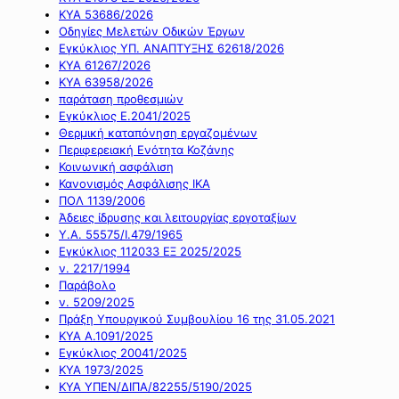
ΚΥΑ 53686/2026
Οδηγίες Μελετών Οδικών Έργων
Εγκύκλιος ΥΠ. ΑΝΑΠΤΥΞΗΣ 62618/2026
ΚΥΑ 61267/2026
ΚΥΑ 63958/2026
παράταση προθεσμιών
Εγκύκλιος Ε.2041/2025
Θερμική καταπόνηση εργαζομένων
Περιφερειακή Ενότητα Κοζάνης
Κοινωνική ασφάλιση
Κανονισμός Ασφάλισης ΙΚΑ
ΠΟΛ 1139/2006
Άδειες ίδρυσης και λειτουργίας εργοταξίων
Υ.Α. 55575/Ι.479/1965
Εγκύκλιος 112033 ΕΞ 2025/2025
ν. 2217/1994
Παράβολο
ν. 5209/2025
Πράξη Υπουργικού Συμβουλίου 16 της 31.05.2021
ΚΥΑ Α.1091/2025
Εγκύκλιος 20041/2025
ΚΥΑ 1973/2025
ΚΥΑ ΥΠΕΝ/ΔΙΠΑ/82255/5190/2025