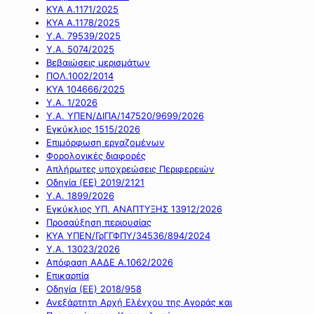
ΚΥΑ Α.1171/2025
ΚΥΑ Α.1178/2025
Υ.Α. 79539/2025
Υ.Α. 5074/2025
Βεβαιώσεις μερισμάτων
ΠΟΛ.1002/2014
ΚΥΑ 104666/2025
Υ.Α. 1/2026
Υ.Α. ΥΠΕΝ/ΔΙΠΑ/147520/9699/2026
Εγκύκλιος 1515/2026
Επιμόρφωση εργαζομένων
Φορολογικές διαφορές
Απλήρωτες υποχρεώσεις Περιφερειών
Οδηγία (ΕΕ) 2019/2121
Υ.Α. 1899/2026
Εγκύκλιος ΥΠ. ΑΝΑΠΤΥΞΗΣ 13912/2026
Προσαύξηση περιουσίας
ΚΥΑ ΥΠΕΝ/ΓρΓΓΦΠΥ/34536/894/2024
Υ.Α. 13023/2026
Απόφαση ΑΑΔΕ Α.1062/2026
Επικαρπία
Οδηγία (ΕΕ) 2018/958
Ανεξάρτητη Αρχή Ελέγχου της Αγοράς και