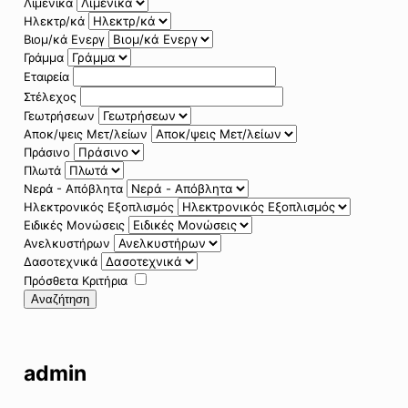
Λιμενικά
Ηλεκτρ/κά
Βιομ/κά Ενεργ
Γράμμα
Εταιρεία
Στέλεχος
Γεωτρήσεων
Αποκ/ψεις Μετ/λείων
Πράσινο
Πλωτά
Νερά - Απόβλητα
Ηλεκτρονικός Εξοπλισμός
Ειδικές Μονώσεις
Ανελκυστήρων
Δασοτεχνικά
Πρόσθετα Κριτήρια
Αναζήτηση
admin