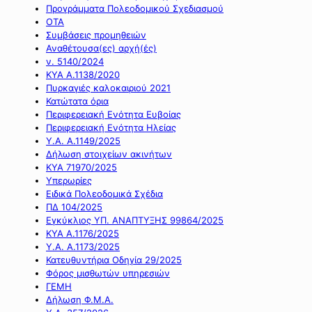
Προγράμματα Πολεοδομικού Σχεδιασμού
ΟΤΑ
Συμβάσεις προμηθειών
Αναθέτουσα(ες) αρχή(ές)
ν. 5140/2024
ΚΥΑ Α.1138/2020
Πυρκαγιές καλοκαιριού 2021
Κατώτατα όρια
Περιφερειακή Ενότητα Ευβοίας
Περιφερειακή Ενότητα Ηλείας
Υ.Α. Α.1149/2025
Δήλωση στοιχείων ακινήτων
ΚΥΑ 71970/2025
Υπερωρίες
Ειδικά Πολεοδομικά Σχέδια
ΠΔ 104/2025
Εγκύκλιος ΥΠ. ΑΝΑΠΤΥΞΗΣ 99864/2025
ΚΥΑ Α.1176/2025
Υ.Α. Α.1173/2025
Κατευθυντήρια Οδηγία 29/2025
Φόρος μισθωτών υπηρεσιών
ΓΕΜΗ
Δήλωση Φ.Μ.Α.