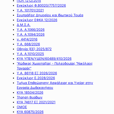
ΠΟΛ 1212/2015
Εγκύκλιος Φ.80020/7757/2026
Υ.Α. 101701/2021
Συμπράξεις Δημοσίου και Ιδιωτικού Τομέα
Εγκύκλιος ΕΦΚΑ 12/2026
Δ.Μ.Σ.Α.
Υ.Α. Α.1066/2026
Υ.Α. Α.1094/2026
ν. 4414/2016
Y.A. 668/2026
Οδηγία (ΕΕ) 2025/872
Υ.Α. Α.1010/2025
ΚΥΑ ΥΠΕΝ/ΥΔΕΝ/60489/410/2026
"Κώδικας Χωροταξίας - Πολεοδομίας "Νικόλαος
Ταγαράς"
Υ.Α. 86118 ΕΞ 2026/2026
Εγκύκλιος Ε.2028/2026
Τμήμα Επιθεώρησης Ασφάλειας και Υγείας στην
Εργασία Δωδεκανήσου
ΚΥΑ 18504/2026
Τήρηση θυρίδων
ΚΥΑ 74617 ΕΞ 2021/2021
ΟΜΟΕ
ΚΥΑ 60875/2026