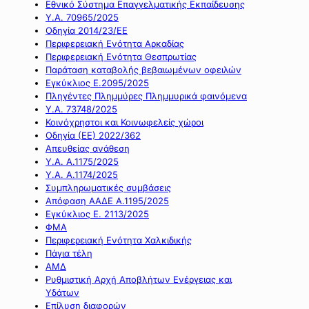
Εθνικό Σύστημα Επαγγελματικής Εκπαίδευσης
Υ.Α. 70965/2025
Οδηγία 2014/23/ΕΕ
Περιφερειακή Ενότητα Αρκαδίας
Περιφερειακή Ενότητα Θεσπρωτίας
Παράταση καταβολής βεβαιωμένων οφειλών
Εγκύκλιος Ε.2095/2025
Πληγέντες Πλημμύρες Πλημμυρικά φαινόμενα
Υ.Α. 73748/2025
Κοινόχρηστοι και Κοινωφελείς χώροι
Οδηγία (ΕΕ) 2022/362
Απευθείας ανάθεση
Υ.Α. Α.1175/2025
Υ.Α. Α.1174/2025
Συμπληρωματικές συμβάσεις
Απόφαση ΑΑΔΕ Α.1195/2025
Εγκύκλιος Ε. 2113/2025
ΦΜΑ
Περιφερειακή Ενότητα Χαλκιδικής
Πάγια τέλη
ΑΜΔ
Ρυθμιστική Αρχή Αποβλήτων Ενέργειας και
Υδάτων
Επίλυση διαφορών