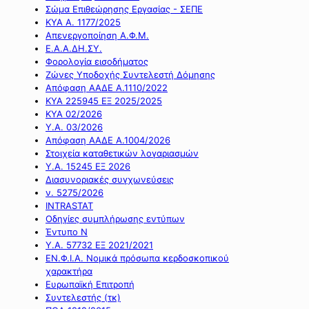
Σώμα Επιθεώρησης Εργασίας - ΣΕΠΕ
ΚΥΑ Α. 1177/2025
Απενεργοποίηση Α.Φ.Μ.
Ε.Α.Α.ΔΗ.ΣΥ.
Φορολογία εισοδήματος
Ζώνες Υποδοχής Συντελεστή Δόμησης
Απόφαση ΑΑΔΕ Α.1110/2022
ΚΥΑ 225945 ΕΞ 2025/2025
ΚΥΑ 02/2026
Υ.Α. 03/2026
Απόφαση ΑΑΔΕ Α.1004/2026
Στοιχεία καταθετικών λογαριασμών
Υ.Α. 15245 ΕΞ 2026
Διασυνοριακές συγχωνεύσεις
ν. 5275/2026
INTRASTAT
Οδηγίες συμπλήρωσης εντύπων
Έντυπο Ν
Υ.Α. 57732 ΕΞ 2021/2021
ΕΝ.Φ.Ι.Α. Νομικά πρόσωπα κερδοσκοπικού
χαρακτήρα
Ευρωπαϊκή Επιτροπή
Συντελεστής (τκ)