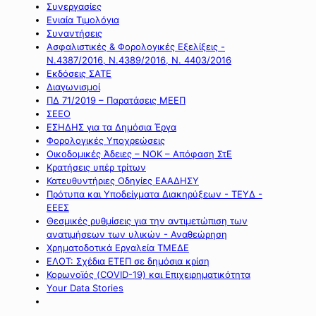
Συνεργασίες
Ενιαία Τιμολόγια
Συναντήσεις
Ασφαλιστικές & Φορολογικές Εξελίξεις -
Ν.4387/2016, Ν.4389/2016, Ν. 4403/2016
Εκδόσεις ΣΑΤΕ
Διαγωνισμοί
ΠΔ 71/2019 – Παρατάσεις ΜΕΕΠ
ΣΕΕΟ
ΕΣΗΔΗΣ για τα Δημόσια Έργα
Φορολογικές Υποχρεώσεις
Οικοδομικές Άδειες – ΝΟΚ – Απόφαση ΣτΕ
Κρατήσεις υπέρ τρίτων
Κατευθυντήριες Οδηγίες ΕΑΑΔΗΣΥ
Πρότυπα και Υποδείγματα Διακηρύξεων - ΤΕΥΔ -
ΕΕΕΣ
Θεσμικές ρυθμίσεις για την αντιμετώπιση των
ανατιμήσεων των υλικών - Αναθεώρηση
Χρηματοδοτικά Εργαλεία ΤΜΕΔΕ
ΕΛΟΤ: Σχέδια ΕΤΕΠ σε δημόσια κρίση
Κορωνοϊός (COVID-19) και Επιχειρηματικότητα
Your Data Stories