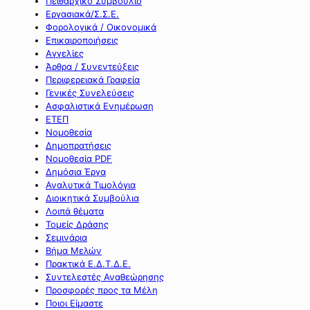
Πειθαρχικό Συμβούλιο
Εργασιακά/Σ.Σ.Ε.
Φορολογικά / Οικονομικά
Επικαιροποιήσεις
Αγγελίες
Άρθρα / Συνεντεύξεις
Περιφερειακά Γραφεία
Γενικές Συνελεύσεις
Ασφαλιστικά Ενημέρωση
ΕΤΕΠ
Νομοθεσία
Δημοπρατήσεις
Νομοθεσία PDF
Δημόσια Έργα
Αναλυτικά Τιμολόγια
Διοικητικά Συμβούλια
Λοιπά θέματα
Τομείς Δράσης
Σεμινάρια
Βήμα Μελών
Πρακτικά Ε.Δ.Τ.Δ.Ε.
Συντελεστές Αναθεώρησης
Προσφορές προς τα Μέλη
Ποιοι Είμαστε