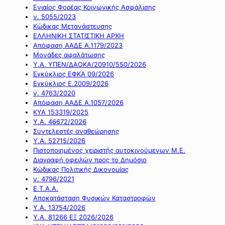
Ενιαίος Φορέας Κοινωνικής Ασφάλισης
ν. 5055/2023
Κώδικας Μετανάστευσης
ΕΛΛΗΝΙΚΗ ΣΤΑΤΙΣΤΙΚΗ ΑΡΧΗ
Απόφαση ΑΑΔΕ Α.1179/2023
Μονάδες αφαλάτωσης
Υ.Α. ΥΠΕΝ/ΔΑΟΚΑ/20910/550/2026
Εγκύκλιος ΕΦΚΑ 09/2026
Εγκύκλιος Ε.2009/2026
ν. 4763/2020
Απόφαση ΑΑΔΕ Α.1057/2026
ΚΥΑ 153319/2025
Υ.Α. 46672/2026
Συντελεστές αναθεώρησης
Υ.Α. 52715/2026
Πιστοποιημένος χειριστής αυτοκινούμενων Μ.Ε.
Διαγραφή οφειλών προς το Δημόσιο
Κώδικας Πολιτικής Δικονομίας
ν. 4796/2021
Ε.Τ.Α.Α.
Αποκατάσταση Φυσικών Καταστροφών
Υ.Α. 13754/2026
Υ.Α. 81266 ΕΞ 2026/2026