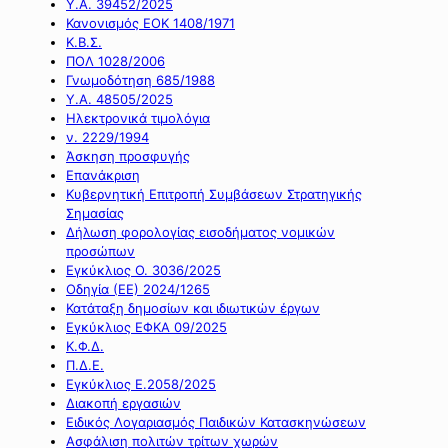
Υ.Α. 39452/2025
Κανονισμός ΕΟΚ 1408/1971
Κ.Β.Σ.
ΠΟΛ 1028/2006
Γνωμοδότηση 685/1988
Υ.Α. 48505/2025
Ηλεκτρονικά τιμολόγια
ν. 2229/1994
Άσκηση προσφυγής
Επανάκριση
Κυβερνητική Επιτροπή Συμβάσεων Στρατηγικής
Σημασίας
Δήλωση φορολογίας εισοδήματος νομικών
προσώπων
Εγκύκλιος Ο. 3036/2025
Οδηγία (ΕΕ) 2024/1265
Κατάταξη δημοσίων και ιδιωτικών έργων
Εγκύκλιος ΕΦΚΑ 09/2025
Κ.Φ.Δ.
Π.Δ.Ε.
Εγκύκλιος Ε.2058/2025
Διακοπή εργασιών
Ειδικός Λογαριασμός Παιδικών Κατασκηνώσεων
Ασφάλιση πολιτών τρίτων χωρών