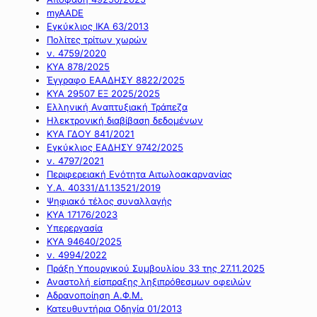
myAADE
Εγκύκλιος ΙΚΑ 63/2013
Πολίτες τρίτων χωρών
ν. 4759/2020
ΚΥΑ 878/2025
Έγγραφο ΕΑΑΔΗΣΥ 8822/2025
ΚΥΑ 29507 ΕΞ 2025/2025
Ελληνική Αναπτυξιακή Τράπεζα
Ηλεκτρονική διαβίβαση δεδομένων
ΚΥΑ ΓΔΟΥ 841/2021
Εγκύκλιος ΕΑΔΗΣΥ 9742/2025
ν. 4797/2021
Περιφερειακή Ενότητα Αιτωλοακαρνανίας
Υ.Α. 40331/Δ1.13521/2019
Ψηφιακό τέλος συναλλαγής
ΚΥΑ 17176/2023
Υπερεργασία
ΚΥΑ 94640/2025
ν. 4994/2022
Πράξη Υπουργικού Συμβουλίου 33 της 27.11.2025
Αναστολή είσπραξης ληξιπρόθεσμων οφειλών
Αδρανοποίηση Α.Φ.Μ.
Κατευθυντήρια Οδηγία 01/2013