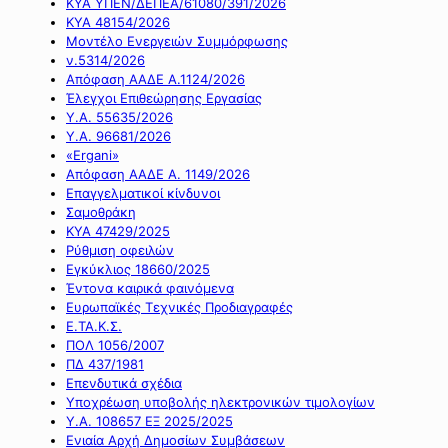
ΚΥΑ ΥΠΕΝ/ΔΕΠΕΑ/61080/391/2026
ΚΥΑ 48154/2026
Μοντέλο Ενεργειών Συμμόρφωσης
ν.5314/2026
Απόφαση ΑΑΔΕ Α.1124/2026
Έλεγχοι Επιθεώρησης Εργασίας
Υ.Α. 55635/2026
Υ.Α. 96681/2026
«Ergani»
Απόφαση ΑΑΔΕ Α. 1149/2026
Επαγγελματικοί κίνδυνοι
Σαμοθράκη
ΚΥΑ 47429/2025
Ρύθμιση οφειλών
Εγκύκλιος 18660/2025
Έντονα καιρικά φαινόμενα
Ευρωπαϊκές Τεχνικές Προδιαγραφές
Ε.ΤΑ.Κ.Σ.
ΠΟΛ 1056/2007
ΠΔ 437/1981
Επενδυτικά σχέδια
Υποχρέωση υποβολής ηλεκτρονικών τιμολογίων
Υ.Α. 108657 ΕΞ 2025/2025
Ενιαία Αρχή Δημοσίων Συμβάσεων