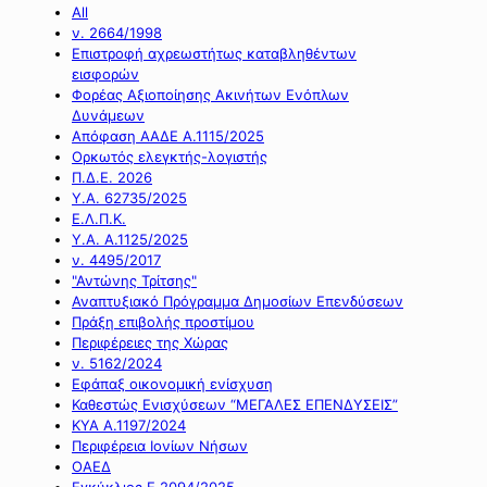
All
ν. 2664/1998
Επιστροφή αχρεωστήτως καταβληθέντων
εισφορών
Φορέας Αξιοποίησης Ακινήτων Ενόπλων
Δυνάμεων
Απόφαση ΑΑΔΕ Α.1115/2025
Ορκωτός ελεγκτής-λογιστής
Π.Δ.Ε. 2026
Υ.Α. 62735/2025
Ε.Λ.Π.Κ.
Υ.Α. Α.1125/2025
ν. 4495/2017
"Αντώνης Τρίτσης"
Αναπτυξιακό Πρόγραμμα Δημοσίων Επενδύσεων
Πράξη επιβολής προστίμου
Περιφέρειες της Χώρας
ν. 5162/2024
Εφάπαξ οικονομική ενίσχυση
Καθεστώς Ενισχύσεων “ΜΕΓΑΛΕΣ ΕΠΕΝΔΥΣΕΙΣ”
ΚΥΑ Α.1197/2024
Περιφέρεια Ιονίων Νήσων
ΟΑΕΔ
Εγκύκλιος Ε.2094/2025