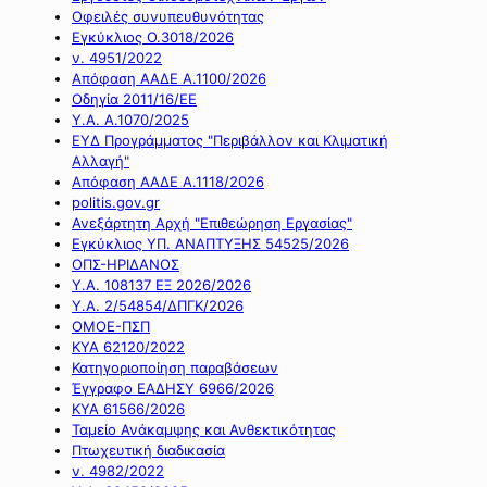
Οφειλές συνυπευθυνότητας
Εγκύκλιος Ο.3018/2026
ν. 4951/2022
Απόφαση ΑΑΔΕ Α.1100/2026
Οδηγία 2011/16/ΕΕ
Υ.Α. Α.1070/2025
ΕΥΔ Προγράμματος "Περιβάλλον και Κλιματική
Αλλαγή"
Απόφαση ΑΑΔΕ Α.1118/2026
politis.gov.gr
Ανεξάρτητη Αρχή "Επιθεώρηση Εργασίας"
Εγκύκλιος ΥΠ. ΑΝΑΠΤΥΞΗΣ 54525/2026
ΟΠΣ-ΗΡΙΔΑΝΟΣ
Υ.Α. 108137 ΕΞ 2026/2026
Υ.Α. 2/54854/ΔΠΓΚ/2026
ΟΜΟΕ-ΠΣΠ
ΚΥΑ 62120/2022
Κατηγοριοποίηση παραβάσεων
Έγγραφο ΕΑΔΗΣΥ 6966/2026
ΚΥΑ 61566/2026
Ταμείο Ανάκαμψης και Ανθεκτικότητας
Πτωχευτική διαδικασία
ν. 4982/2022