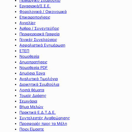
Πειθαρχικό Συμβούλιο
Εργασιακά/Σ.Σ.Ε.
Φορολογικά / Οικονομικά
Επικαιροποιήσεις
Αγγελίες
Άρθρα / Συνεντεύξεις
Περιφερειακά Γραφεία
Γενικές Συνελεύσεις
Ασφαλιστικά Ενημέρωση
ΕΤΕΠ
Νομοθεσία
Δημοπρατήσεις
Νομοθεσία PDF
Δημόσια Έργα
Αναλυτικά Τιμολόγια
Διοικητικά Συμβούλια
Λοιπά θέματα
Τομείς Δράσης
Σεμινάρια
Βήμα Μελών
Πρακτικά Ε.Δ.Τ.Δ.Ε.
Συντελεστές Αναθεώρησης
Προσφορές προς τα Μέλη
Ποιοι Είμαστε