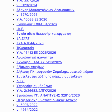
Υ.Α. 357/2026
ν. 5123/2024
Άξονας Μακροχρόνιων Δεσμεύσεων
ν. 5270/2026
Υ.Α. 16033 ΕΞ 2026
Εγκύκλιος ΕΦΚΑ 04/2026
Ι.Κ.Ε.
Ενιαία άδεια διαμονής και εργασίας
ΕΛ.ΣΤΑΤ.
ΚΥΑ Α.1044/2026
Τηλεμετρία
Υ.Α. 16413 ΕΞ 2026/2026
Ασφαλιστική ικανότητα
Έγγραφο ΕΑΔΗΣΥ 5116/2025
Εξίσωση πτυχίων
Δήλωση Πληροφοριών Συμπληρωματικού Φόρου
Συντελεστής αύξησης κύριων συντάξεων
Λ.Ι.Χ.
Υπηρεσίες συμβούλων
Υ.Α. 2/26682/ΔΠΓΚ/2026
Εγκύκλιος ΥΠ. ΑΝΑΠΤΥΞΗΣ 32810/2026
Περιφερειακή Ενότητα Δυτικής Αττικής
ν. 5007/2022
ν. 4964/2022