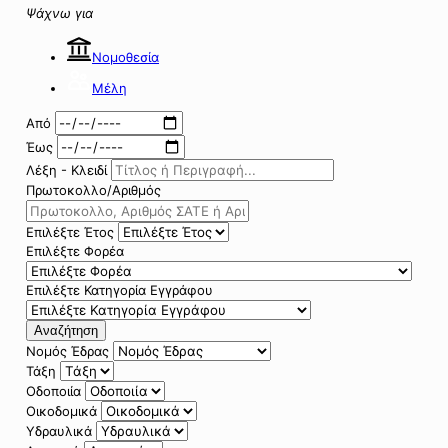
Ψάχνω για
Νομοθεσία
Μέλη
Από
Έως
Λέξη - Κλειδί
Πρωτοκολλο/Αριθμός
Επιλέξτε Έτος
Επιλέξτε Φορέα
Επιλέξτε Κατηγορία Εγγράφου
Αναζήτηση
Νομός Έδρας
Τάξη
Οδοποιία
Οικοδομικά
Υδραυλικά