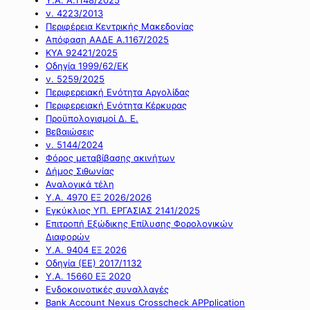
ν. 4223/2013
Περιφέρεια Κεντρικής Μακεδονίας
Απόφαση ΑΑΔΕ Α.1167/2025
ΚΥΑ 92421/2025
Οδηγία 1999/62/ΕΚ
ν. 5259/2025
Περιφερειακή Ενότητα Αργολίδας
Περιφερειακή Ενότητα Κέρκυρας
Προϋπολογισμοί Δ. Ε.
Βεβαιώσεις
ν. 5144/2024
Φόρος μεταβίβασης ακινήτων
Δήμος Σιθωνίας
Αναλογικά τέλη
Υ.Α. 4970 ΕΞ 2026/2026
Εγκύκλιος ΥΠ. ΕΡΓΑΣΙΑΣ 2141/2025
Επιτροπή Εξώδικης Επίλυσης Φορολογικών
Διαφορών
Υ.Α. 9404 ΕΞ 2026
Οδηγία (ΕΕ) 2017/1132
Υ.Α. 15660 ΕΞ 2020
Ενδοκοινοτικές συναλλαγές
Bank Account Nexus Crosscheck APPplication