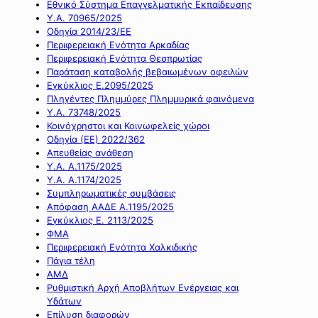
Εθνικό Σύστημα Επαγγελματικής Εκπαίδευσης
Υ.Α. 70965/2025
Οδηγία 2014/23/ΕΕ
Περιφερειακή Ενότητα Αρκαδίας
Περιφερειακή Ενότητα Θεσπρωτίας
Παράταση καταβολής βεβαιωμένων οφειλών
Εγκύκλιος Ε.2095/2025
Πληγέντες Πλημμύρες Πλημμυρικά φαινόμενα
Υ.Α. 73748/2025
Κοινόχρηστοι και Κοινωφελείς χώροι
Οδηγία (ΕΕ) 2022/362
Απευθείας ανάθεση
Υ.Α. Α.1175/2025
Υ.Α. Α.1174/2025
Συμπληρωματικές συμβάσεις
Απόφαση ΑΑΔΕ Α.1195/2025
Εγκύκλιος Ε. 2113/2025
ΦΜΑ
Περιφερειακή Ενότητα Χαλκιδικής
Πάγια τέλη
ΑΜΔ
Ρυθμιστική Αρχή Αποβλήτων Ενέργειας και
Υδάτων
Επίλυση διαφορών