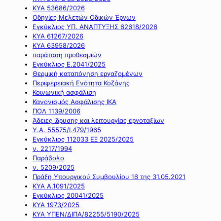
ΚΥΑ 53686/2026
Οδηγίες Μελετών Οδικών Έργων
Εγκύκλιος ΥΠ. ΑΝΑΠΤΥΞΗΣ 62618/2026
ΚΥΑ 61267/2026
ΚΥΑ 63958/2026
παράταση προθεσμιών
Εγκύκλιος Ε.2041/2025
Θερμική καταπόνηση εργαζομένων
Περιφερειακή Ενότητα Κοζάνης
Κοινωνική ασφάλιση
Κανονισμός Ασφάλισης ΙΚΑ
ΠΟΛ 1139/2006
Άδειες ίδρυσης και λειτουργίας εργοταξίων
Υ.Α. 55575/Ι.479/1965
Εγκύκλιος 112033 ΕΞ 2025/2025
ν. 2217/1994
Παράβολο
ν. 5209/2025
Πράξη Υπουργικού Συμβουλίου 16 της 31.05.2021
ΚΥΑ Α.1091/2025
Εγκύκλιος 20041/2025
ΚΥΑ 1973/2025
ΚΥΑ ΥΠΕΝ/ΔΙΠΑ/82255/5190/2025