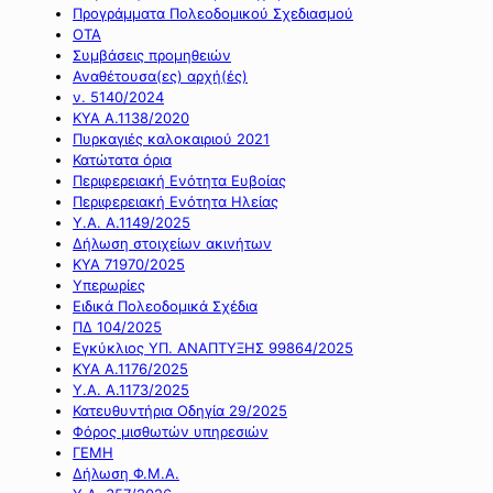
Προγράμματα Πολεοδομικού Σχεδιασμού
ΟΤΑ
Συμβάσεις προμηθειών
Αναθέτουσα(ες) αρχή(ές)
ν. 5140/2024
ΚΥΑ Α.1138/2020
Πυρκαγιές καλοκαιριού 2021
Κατώτατα όρια
Περιφερειακή Ενότητα Ευβοίας
Περιφερειακή Ενότητα Ηλείας
Υ.Α. Α.1149/2025
Δήλωση στοιχείων ακινήτων
ΚΥΑ 71970/2025
Υπερωρίες
Ειδικά Πολεοδομικά Σχέδια
ΠΔ 104/2025
Εγκύκλιος ΥΠ. ΑΝΑΠΤΥΞΗΣ 99864/2025
ΚΥΑ Α.1176/2025
Υ.Α. Α.1173/2025
Κατευθυντήρια Οδηγία 29/2025
Φόρος μισθωτών υπηρεσιών
ΓΕΜΗ
Δήλωση Φ.Μ.Α.