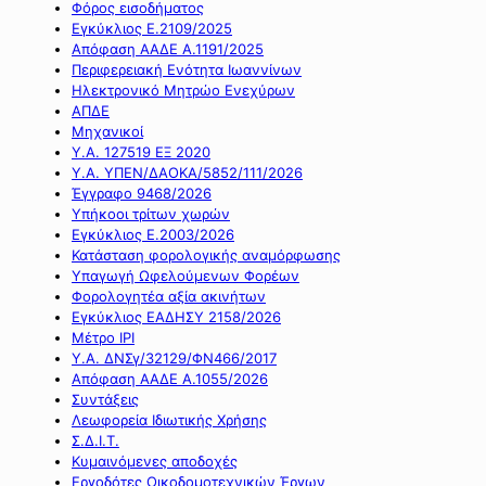
Φόρος εισοδήματος
Εγκύκλιος Ε.2109/2025
Απόφαση ΑΑΔΕ Α.1191/2025
Περιφερειακή Ενότητα Ιωαννίνων
Ηλεκτρονικό Μητρώο Ενεχύρων
ΑΠΔΕ
Μηχανικοί
Υ.Α. 127519 ΕΞ 2020
Υ.Α. ΥΠΕΝ/ΔΑΟΚΑ/5852/111/2026
Έγγραφο 9468/2026
Υπήκοοι τρίτων χωρών
Εγκύκλιος Ε.2003/2026
Κατάσταση φορολογικής αναμόρφωσης
Υπαγωγή Ωφελούμενων Φορέων
Φορολογητέα αξία ακινήτων
Εγκύκλιος ΕΑΔΗΣΥ 2158/2026
Μέτρο IPI
Υ.Α. ΔΝΣγ/32129/ΦΝ466/2017
Απόφαση ΑΑΔΕ Α.1055/2026
Συντάξεις
Λεωφορεία Ιδιωτικής Χρήσης
Σ.Δ.Ι.Τ.
Κυμαινόμενες αποδοχές
Εργοδότες Οικοδομοτεχνικών Έργων