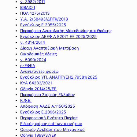
ν. 3982/2011
ΒΙΒΛΙΟ Ι
ΠΟΛ 1275/2013
Υ.Α. 2/58493/ΔΠΓΚ/2018
Εγκύκλιος Ε.2055/2025
Περιφέρεια Ανατολικής Μακεδονίας και Θράκης
Εγκύκλιος ΔΕΕΦ Α Ε2071 ΕΞ 2025/2025
ν. 4314/2014
Δίκαιη Αναπτυξιακή Μετάβαση
Οικοδομικές άδειες
ν. 5090/2024
e-ΕΦΚΑ
Αναθέτοντες φορείς
Εγκύκλιος ΥΠ. ΑΝΑΠΤΥΞΗΣ 79581/2025
ΚΥΑ 64233/2021
Οδηγία 2014/25/ΕΕ
Περιφέρεια Στερεάς Ελλάδας
Κ.Φ.Ε.
Απόφαση ΑΑΔΕ Α.1150/2025
Εγκύκλιος Ε.2096/2025
Περιφερειακή Ενότητα Πιερίας
Ειδικός φόρος επί των ακινήτων
Ορισμός Ανεξάρτητου Μηχανικού
Οδηγία 1999/37/ΕΚ