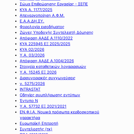
Σώμα Επιθεώρησης Εργασίας - ΣΕΠΕ
ΚΥΑ Α. 1177/2025
Απενεργοποίηση Α.Φ.Μ.
Ε.Α.Α.ΔΗ.ΣΥ.
Φορολογία εισοδήματος
Ζώνες Υποδοχής Συντελεστή Δόμησης
Απόφαση ΑΑΔΕ Α.1110/2022
ΚΥΑ 225945 ΕΞ 2025/2025
ΚΥΑ 02/2026
Υ.Α. 03/2026
Απόφαση ΑΑΔΕ Α.1004/2026
Στοιχεία καταθετικών λογαριασμών
Υ.Α. 15245 ΕΞ 2026
Διασυνοριακές συγχωνεύσεις
ν. 5275/2026
INTRASTAT
Οδηγίες συμπλήρωσης εντύπων
Έντυπο Ν
Υ.Α. 57732 ΕΞ 2021/2021
ΕΝ.Φ.Ι.Α. Νομικά πρόσωπα κερδοσκοπικού
χαρακτήρα
Ευρωπαϊκή Επιτροπή
Συντελεστής (τκ)