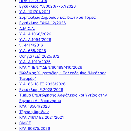
ΠΟΛ 1212/2015
Εγκύκλιος Φ.80020/7757/2026
Υ.Α. 101701/2021
Συμπράξεις Δημοσίου και Ιδιωτικού Τομέα
Εγκύκλιος ΕΦΚΑ 12/2026
Δ.Μ.Σ.Α.
Υ.Α. Α.1066/2026
Υ.Α. Α.1094/2026
ν. 4414/2016
Y.A. 668/2026
Οδηγία (ΕΕ) 2025/872
Υ.Α. Α.1010/2025
ΚΥΑ ΥΠΕΝ/ΥΔΕΝ/60489/410/2026
"Κώδικας Χωροταξίας - Πολεοδομίας "Νικόλαος
Ταγαράς"
Υ.Α. 86118 ΕΞ 2026/2026
Εγκύκλιος Ε.2028/2026
Τμήμα Επιθεώρησης Ασφάλειας και Υγείας στην
Εργασία Δωδεκανήσου
ΚΥΑ 18504/2026
Τήρηση θυρίδων
ΚΥΑ 74617 ΕΞ 2021/2021
ΟΜΟΕ
ΚΥΑ 60875/2026