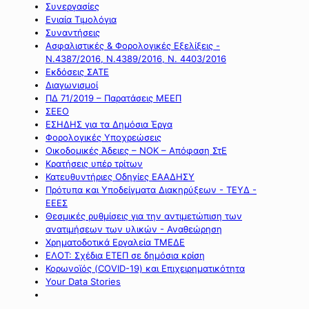
Συνεργασίες
Ενιαία Τιμολόγια
Συναντήσεις
Ασφαλιστικές & Φορολογικές Εξελίξεις -
Ν.4387/2016, Ν.4389/2016, Ν. 4403/2016
Εκδόσεις ΣΑΤΕ
Διαγωνισμοί
ΠΔ 71/2019 – Παρατάσεις ΜΕΕΠ
ΣΕΕΟ
ΕΣΗΔΗΣ για τα Δημόσια Έργα
Φορολογικές Υποχρεώσεις
Οικοδομικές Άδειες – ΝΟΚ – Απόφαση ΣτΕ
Κρατήσεις υπέρ τρίτων
Κατευθυντήριες Οδηγίες ΕΑΑΔΗΣΥ
Πρότυπα και Υποδείγματα Διακηρύξεων - ΤΕΥΔ -
ΕΕΕΣ
Θεσμικές ρυθμίσεις για την αντιμετώπιση των
ανατιμήσεων των υλικών - Αναθεώρηση
Χρηματοδοτικά Εργαλεία ΤΜΕΔΕ
ΕΛΟΤ: Σχέδια ΕΤΕΠ σε δημόσια κρίση
Κορωνοϊός (COVID-19) και Επιχειρηματικότητα
Your Data Stories