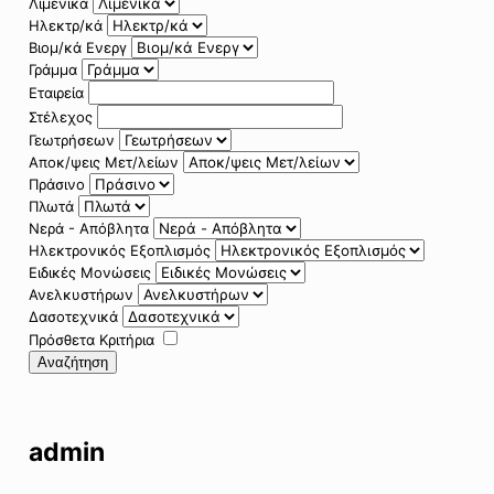
Λιμενικά
Ηλεκτρ/κά
Βιομ/κά Ενεργ
Γράμμα
Εταιρεία
Στέλεχος
Γεωτρήσεων
Αποκ/ψεις Μετ/λείων
Πράσινο
Πλωτά
Νερά - Απόβλητα
Ηλεκτρονικός Εξοπλισμός
Ειδικές Μονώσεις
Ανελκυστήρων
Δασοτεχνικά
Πρόσθετα Κριτήρια
Αναζήτηση
admin