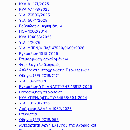
ΚΥΑ Α.1171/2025
ΚΥΑ Α.1178/2025
Υ.Α. 79539/2025
Υ.Α. 5074/2025
Βεβαιώσεις μερισμάτων
ΠΟΛ.1002/2014
ΚΥΑ 104666/2025
Υ.Α. 1/2026
Υ.Α. ΥΠΕΝ/ΔΙΠΑ/147520/9699/2026
Εγκύκλιος 1515/2026
Επιμόρφωση εργαζομένων
Φορολογικές διαφορές
Απλήρωτες υποχρεώσεις Περιφερειών
Οδηγία (ΕΕ) 2019/2121
Υ.Α. 1899/2026
Εγκύκλιος ΥΠ. ΑΝΑΠΤΥΞΗΣ 13912/2026
Προσαύξηση περιουσίας
ΚΥΑ ΥΠΕΝ/ΓρΓΓΦΠΥ/34536/894/2024
Υ.Α. 13023/2026
Απόφαση ΑΑΔΕ Α.1062/2026
Επικαρπία
Οδηγία (ΕΕ) 2018/958
Ανεξάρτητη Αρχή Ελέγχου της Αγοράς και