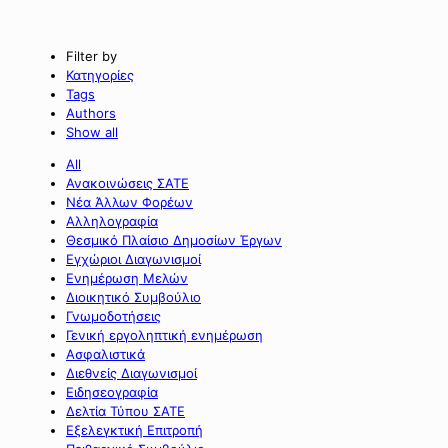
Filter by
Κατηγορίες
Tags
Authors
Show all
All
Ανακοινώσεις ΣΑΤΕ
Νέα Άλλων Φορέων
Αλληλογραφία
Θεσμικό Πλαίσιο Δημοσίων Έργων
Εγχώριοι Διαγωνισμοί
Ενημέρωση Μελών
Διοικητικό Συμβούλιο
Γνωμοδοτήσεις
Γενική εργοληπτική ενημέρωση
Ασφαλιστικά
Διεθνείς Διαγωνισμοί
Ειδησεογραφία
Δελτία Τύπου ΣΑΤΕ
Εξελεγκτική Επιτροπή