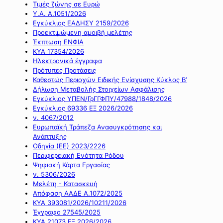
Τιμές ζώνης σε Ευρώ
Υ.Α. Α.1051/2026
Εγκύκλιος ΕΑΔΗΣΥ 2159/2026
Προεκτιμώμενη αμοιβή μελέτης
Έκπτωση ΕΝΦΙΑ
ΚΥΑ 17354/2026
Ηλεκτρονικά έγγραφα
Πρότυπες Προτάσεις
Καθεστώς Περιοχών Ειδικής Ενίσχυσης Κύκλος Β’
Δήλωση Μεταβολής Στοιχείων Ασφάλισης
Εγκύκλιος ΥΠΕΝ/ΓρΓΓΦΠΥ/47988/1848/2026
Εγκύκλιος 69336 ΕΞ 2026/2026
ν. 4067/2012
Ευρωπαϊκή Τράπεζα Ανασυγκρότησης και
Ανάπτυξης
Οδηγία (ΕΕ) 2023/2226
Περιφερειακή Ενότητα Ρόδου
Ψηφιακή Κάρτα Εργασίας
ν. 5306/2026
Μελέτη - Κατασκευή
Απόφαση ΑΑΔΕ Α.1072/2025
ΚΥΑ 393081/2026/10211/2026
Έγγραφο 27545/2025
ΚΥΑ 21073 ΕΞ 2026/2026