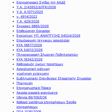
Επιχειρησιακό Σχέδιο της ΑΑΔΕ
Υ.Α. 2/42652/ΔΠΓΚ/2026
Υ.Α. Α.1071/2025
ν. 4914/2022
Υ.Α. 429/2026
Έγγραφο 9885/2026
Επιθεώρηση Εργασίας
Εγκύκλιος ΥΠ. ΑΝΑΠΤΥΞΗΣ 54524/2026
Επιμόρφωση τεχνικών ασφαλείας
ΚΥΑ 18877/2026
ΚΥΑ 54012/2026
Πληροφοριακή Σήμανση Ποδηλατιστών
ΚΥΑ 18342/2026
Καθορισμός ύψους προστίμων
Ασφαλιστική κάλυψη
χορήγηση ενίσχυσης
Εμβληματικές Επενδύσεις Εξαιρετικής Σημασίας
Πτώχευση
Επιχειρηματικά Πάρκα
Ακραία καιρικά φαινόμενα
Οδηγία 89/106/ΕΟΚ
Καθαρό εισόδημα επιχειρήσεων Έσοδα
επιχειρήσεων
ΠΟΛ 1036/2006