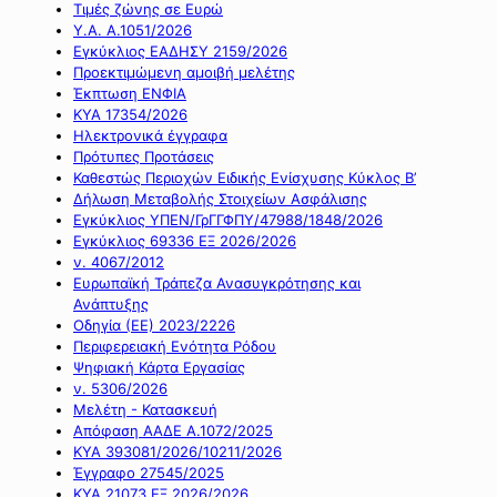
Τιμές ζώνης σε Ευρώ
Υ.Α. Α.1051/2026
Εγκύκλιος ΕΑΔΗΣΥ 2159/2026
Προεκτιμώμενη αμοιβή μελέτης
Έκπτωση ΕΝΦΙΑ
ΚΥΑ 17354/2026
Ηλεκτρονικά έγγραφα
Πρότυπες Προτάσεις
Καθεστώς Περιοχών Ειδικής Ενίσχυσης Κύκλος Β’
Δήλωση Μεταβολής Στοιχείων Ασφάλισης
Εγκύκλιος ΥΠΕΝ/ΓρΓΓΦΠΥ/47988/1848/2026
Εγκύκλιος 69336 ΕΞ 2026/2026
ν. 4067/2012
Ευρωπαϊκή Τράπεζα Ανασυγκρότησης και
Ανάπτυξης
Οδηγία (ΕΕ) 2023/2226
Περιφερειακή Ενότητα Ρόδου
Ψηφιακή Κάρτα Εργασίας
ν. 5306/2026
Μελέτη - Κατασκευή
Απόφαση ΑΑΔΕ Α.1072/2025
ΚΥΑ 393081/2026/10211/2026
Έγγραφο 27545/2025
ΚΥΑ 21073 ΕΞ 2026/2026