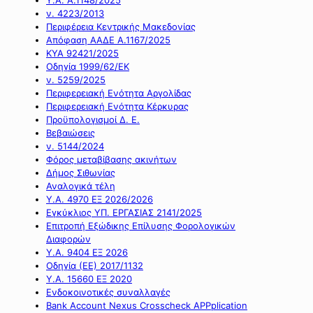
ν. 4223/2013
Περιφέρεια Κεντρικής Μακεδονίας
Απόφαση ΑΑΔΕ Α.1167/2025
ΚΥΑ 92421/2025
Οδηγία 1999/62/ΕΚ
ν. 5259/2025
Περιφερειακή Ενότητα Αργολίδας
Περιφερειακή Ενότητα Κέρκυρας
Προϋπολογισμοί Δ. Ε.
Βεβαιώσεις
ν. 5144/2024
Φόρος μεταβίβασης ακινήτων
Δήμος Σιθωνίας
Αναλογικά τέλη
Υ.Α. 4970 ΕΞ 2026/2026
Εγκύκλιος ΥΠ. ΕΡΓΑΣΙΑΣ 2141/2025
Επιτροπή Εξώδικης Επίλυσης Φορολογικών
Διαφορών
Υ.Α. 9404 ΕΞ 2026
Οδηγία (ΕΕ) 2017/1132
Υ.Α. 15660 ΕΞ 2020
Ενδοκοινοτικές συναλλαγές
Bank Account Nexus Crosscheck APPplication