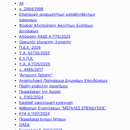
All
ν. 2664/1998
Επιστροφή αχρεωστήτως καταβληθέντων
εισφορών
Φορέας Αξιοποίησης Ακινήτων Ενόπλων
Δυνάμεων
Απόφαση ΑΑΔΕ Α.1115/2025
Ορκωτός ελεγκτής-λογιστής
Π.Δ.Ε. 2026
Υ.Α. 62735/2025
Ε.Λ.Π.Κ.
Υ.Α. Α.1125/2025
ν. 4495/2017
"Αντώνης Τρίτσης"
Αναπτυξιακό Πρόγραμμα Δημοσίων Επενδύσεων
Πράξη επιβολής προστίμου
Περιφέρειες της Χώρας
ν. 5162/2024
Εφάπαξ οικονομική ενίσχυση
Καθεστώς Ενισχύσεων “ΜΕΓΑΛΕΣ ΕΠΕΝΔΥΣΕΙΣ”
ΚΥΑ Α.1197/2024
Περιφέρεια Ιονίων Νήσων
ΟΑΕΔ
Εγκύκλιος Ε.2094/2025