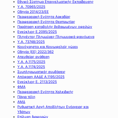
Εθνικό Σύστημα Επαγγελματικής Εκπαίδευσης
Υ.Α. 70965/2025
Οδηγία 2014/23/ΕΕ
Περιφερειακή Ενότητα Αρκαδίας
Περιφερειακή Ενότητα Θεσπρωτίας
Παράταση καταβολής βεβαιωμένων οφειλών
Εγκύκλιος Ε.2095/2025
Πληγέντες Πλημμύρες Πλημμυρικά φαινόμενα
Υ.Α. 73748/2025
Κοινόχρηστοι και Κοινωφελείς χώροι
Οδηγία (ΕΕ) 2022/362
Απευθείας ανάθεση
Υ.Α. Α.1175/2025
Υ.Α. Α.1174/2025
Συμπληρωματικές συμβάσεις
Απόφαση ΑΑΔΕ Α.1195/2025
Εγκύκλιος Ε. 2113/2025
ΦΜΑ
Περιφερειακή Ενότητα Χαλκιδικής
Πάγια τέλη
ΑΜΔ
Ρυθμιστική Αρχή Αποβλήτων Ενέργειας και
Υδάτων
Επίλυση διαφορών