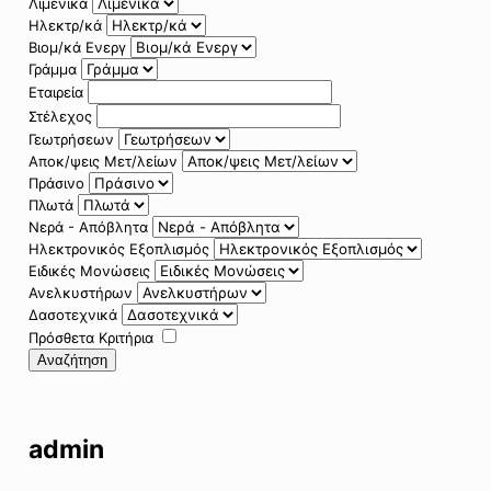
Λιμενικά
Ηλεκτρ/κά
Βιομ/κά Ενεργ
Γράμμα
Εταιρεία
Στέλεχος
Γεωτρήσεων
Αποκ/ψεις Μετ/λείων
Πράσινο
Πλωτά
Νερά - Απόβλητα
Ηλεκτρονικός Εξοπλισμός
Ειδικές Μονώσεις
Ανελκυστήρων
Δασοτεχνικά
Πρόσθετα Κριτήρια
Αναζήτηση
admin