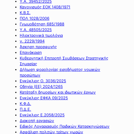
Υ.Α. 39452/2025
Κανονισμός ΕΟΚ 1408/1971
Κ.Β.Σ.
ΠΟΛ 1028/2006
Γνωμοδότηση 685/1988
Υ.Α. 48505/2025
Ηλεκτρονικά τιμολόγια
ν. 2229/1994
Άσκηση προσφυγής
Επανάκριση
Κυβερνητική Επιτροπή Συμβάσεων Στρατηγικής
Σημασίας
Δήλωση φορολογίας εισοδήματος νομικών
προσώπων
Εγκύκλιος Ο. 3036/2025
Οδηγία (ΕΕ) 2024/1265
Κατάταξη δημοσίων και ιδιωτικών έργων
Εγκύκλιος ΕΦΚΑ 09/2025
Κ.Φ.Δ.
Π.Δ.Ε.
Εγκύκλιος Ε.2058/2025
Διακοπή εργασιών
Ειδικός Λογαριασμός Παιδικών Κατασκηνώσεων
Ασφάλιση πολιτών τρίτων χωρών