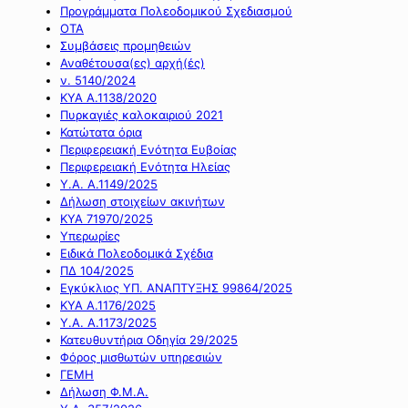
Προγράμματα Πολεοδομικού Σχεδιασμού
ΟΤΑ
Συμβάσεις προμηθειών
Αναθέτουσα(ες) αρχή(ές)
ν. 5140/2024
ΚΥΑ Α.1138/2020
Πυρκαγιές καλοκαιριού 2021
Κατώτατα όρια
Περιφερειακή Ενότητα Ευβοίας
Περιφερειακή Ενότητα Ηλείας
Υ.Α. Α.1149/2025
Δήλωση στοιχείων ακινήτων
ΚΥΑ 71970/2025
Υπερωρίες
Ειδικά Πολεοδομικά Σχέδια
ΠΔ 104/2025
Εγκύκλιος ΥΠ. ΑΝΑΠΤΥΞΗΣ 99864/2025
ΚΥΑ Α.1176/2025
Υ.Α. Α.1173/2025
Κατευθυντήρια Οδηγία 29/2025
Φόρος μισθωτών υπηρεσιών
ΓΕΜΗ
Δήλωση Φ.Μ.Α.