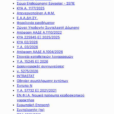
Σώμα Επιθεώρησης Εργασίας - ΣΕΠΕ
ΚΥΑ Α. 1177/2025
Απενεργοποίηση Α.Φ.Μ.
Ε.Α.Α.ΔΗ.ΣΥ.
Φορολογία εισοδήματος
Ζώνες Υποδοχής Συντελεστή Δόμησης
Απόφαση ΑΑΔΕ Α.1110/2022
ΚΥΑ 225945 ΕΞ 2025/2025
ΚΥΑ 02/2026
Υ.Α. 03/2026
Απόφαση ΑΑΔΕ Α.1004/2026
Στοιχεία καταθετικών λογαριασμών
Υ.Α. 15245 ΕΞ 2026
Διασυνοριακές συγχωνεύσεις
ν. 5275/2026
INTRASTAT
Οδηγίες συμπλήρωσης εντύπων
Έντυπο Ν
Υ.Α. 57732 ΕΞ 2021/2021
ΕΝ.Φ.Ι.Α. Νομικά πρόσωπα κερδοσκοπικού
χαρακτήρα
Ευρωπαϊκή Επιτροπή
Συντελεστής (τκ)