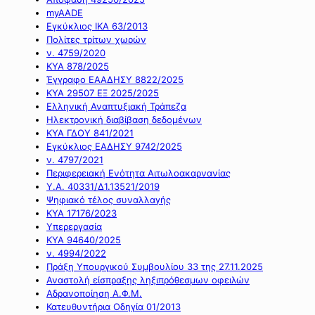
myAADE
Εγκύκλιος ΙΚΑ 63/2013
Πολίτες τρίτων χωρών
ν. 4759/2020
ΚΥΑ 878/2025
Έγγραφο ΕΑΑΔΗΣΥ 8822/2025
ΚΥΑ 29507 ΕΞ 2025/2025
Ελληνική Αναπτυξιακή Τράπεζα
Ηλεκτρονική διαβίβαση δεδομένων
ΚΥΑ ΓΔΟΥ 841/2021
Εγκύκλιος ΕΑΔΗΣΥ 9742/2025
ν. 4797/2021
Περιφερειακή Ενότητα Αιτωλοακαρνανίας
Υ.Α. 40331/Δ1.13521/2019
Ψηφιακό τέλος συναλλαγής
ΚΥΑ 17176/2023
Υπερεργασία
ΚΥΑ 94640/2025
ν. 4994/2022
Πράξη Υπουργικού Συμβουλίου 33 της 27.11.2025
Αναστολή είσπραξης ληξιπρόθεσμων οφειλών
Αδρανοποίηση Α.Φ.Μ.
Κατευθυντήρια Οδηγία 01/2013