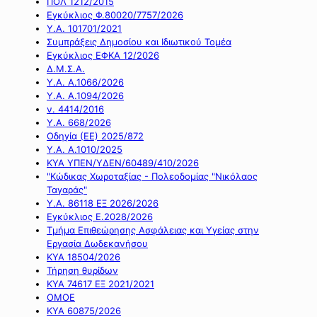
ΠΟΛ 1212/2015
Εγκύκλιος Φ.80020/7757/2026
Υ.Α. 101701/2021
Συμπράξεις Δημοσίου και Ιδιωτικού Τομέα
Εγκύκλιος ΕΦΚΑ 12/2026
Δ.Μ.Σ.Α.
Υ.Α. Α.1066/2026
Υ.Α. Α.1094/2026
ν. 4414/2016
Y.A. 668/2026
Οδηγία (ΕΕ) 2025/872
Υ.Α. Α.1010/2025
ΚΥΑ ΥΠΕΝ/ΥΔΕΝ/60489/410/2026
"Κώδικας Χωροταξίας - Πολεοδομίας "Νικόλαος
Ταγαράς"
Υ.Α. 86118 ΕΞ 2026/2026
Εγκύκλιος Ε.2028/2026
Τμήμα Επιθεώρησης Ασφάλειας και Υγείας στην
Εργασία Δωδεκανήσου
ΚΥΑ 18504/2026
Τήρηση θυρίδων
ΚΥΑ 74617 ΕΞ 2021/2021
ΟΜΟΕ
ΚΥΑ 60875/2026