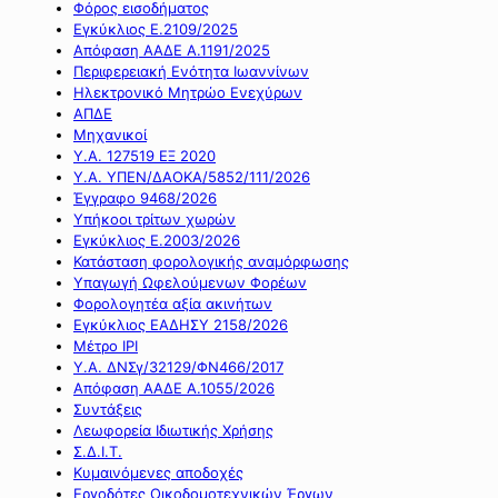
Φόρος εισοδήματος
Εγκύκλιος Ε.2109/2025
Απόφαση ΑΑΔΕ Α.1191/2025
Περιφερειακή Ενότητα Ιωαννίνων
Ηλεκτρονικό Μητρώο Ενεχύρων
ΑΠΔΕ
Μηχανικοί
Υ.Α. 127519 ΕΞ 2020
Υ.Α. ΥΠΕΝ/ΔΑΟΚΑ/5852/111/2026
Έγγραφο 9468/2026
Υπήκοοι τρίτων χωρών
Εγκύκλιος Ε.2003/2026
Κατάσταση φορολογικής αναμόρφωσης
Υπαγωγή Ωφελούμενων Φορέων
Φορολογητέα αξία ακινήτων
Εγκύκλιος ΕΑΔΗΣΥ 2158/2026
Μέτρο IPI
Υ.Α. ΔΝΣγ/32129/ΦΝ466/2017
Απόφαση ΑΑΔΕ Α.1055/2026
Συντάξεις
Λεωφορεία Ιδιωτικής Χρήσης
Σ.Δ.Ι.Τ.
Κυμαινόμενες αποδοχές
Εργοδότες Οικοδομοτεχνικών Έργων