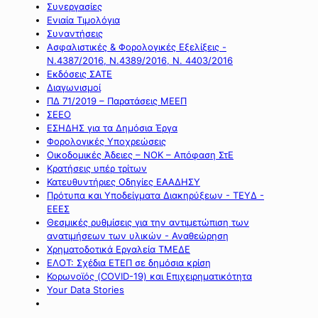
Συνεργασίες
Ενιαία Τιμολόγια
Συναντήσεις
Ασφαλιστικές & Φορολογικές Εξελίξεις -
Ν.4387/2016, Ν.4389/2016, Ν. 4403/2016
Εκδόσεις ΣΑΤΕ
Διαγωνισμοί
ΠΔ 71/2019 – Παρατάσεις ΜΕΕΠ
ΣΕΕΟ
ΕΣΗΔΗΣ για τα Δημόσια Έργα
Φορολογικές Υποχρεώσεις
Οικοδομικές Άδειες – ΝΟΚ – Απόφαση ΣτΕ
Κρατήσεις υπέρ τρίτων
Κατευθυντήριες Οδηγίες ΕΑΑΔΗΣΥ
Πρότυπα και Υποδείγματα Διακηρύξεων - ΤΕΥΔ -
ΕΕΕΣ
Θεσμικές ρυθμίσεις για την αντιμετώπιση των
ανατιμήσεων των υλικών - Αναθεώρηση
Χρηματοδοτικά Εργαλεία ΤΜΕΔΕ
ΕΛΟΤ: Σχέδια ΕΤΕΠ σε δημόσια κρίση
Κορωνοϊός (COVID-19) και Επιχειρηματικότητα
Your Data Stories