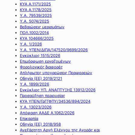
ΚΥΑ Α.1171/2025
ΚΥΑ Α.1178/2025
Υ.Α. 79539/2025
Υ.Α. 5074/2025
Βεβαιώσεις μερισμάτων
ΠΟΛ.1002/2014
ΚΥΑ 104666/2025
Υ.Α. 1/2026
Υ.Α. ΥΠΕΝ/ΔΙΠΑ/147520/9699/2026
Εγκύκλιος 1515/2026
Επιμόρφωση εργαζομένων
Φορολογικές διαφορές
Απλήρωτες υποχρεώσεις Περιφερειών
Οδηγία (ΕΕ) 2019/2121
Υ.Α. 1899/2026
Εγκύκλιος ΥΠ. ΑΝΑΠΤΥΞΗΣ 13912/2026
Προσαύξηση περιουσίας
ΚΥΑ ΥΠΕΝ/ΓρΓΓΦΠΥ/34536/894/2024
Υ.Α. 13023/2026
Απόφαση ΑΑΔΕ Α.1062/2026
Επικαρπία
Οδηγία (ΕΕ) 2018/958
Ανεξάρτητη Αρχή Ελέγχου της Αγοράς και