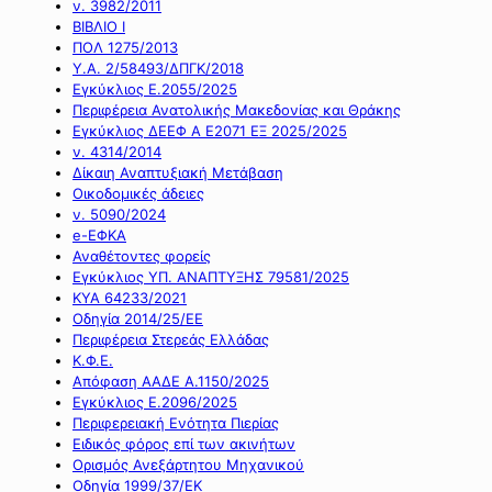
ν. 3982/2011
ΒΙΒΛΙΟ Ι
ΠΟΛ 1275/2013
Υ.Α. 2/58493/ΔΠΓΚ/2018
Εγκύκλιος Ε.2055/2025
Περιφέρεια Ανατολικής Μακεδονίας και Θράκης
Εγκύκλιος ΔΕΕΦ Α Ε2071 ΕΞ 2025/2025
ν. 4314/2014
Δίκαιη Αναπτυξιακή Μετάβαση
Οικοδομικές άδειες
ν. 5090/2024
e-ΕΦΚΑ
Αναθέτοντες φορείς
Εγκύκλιος ΥΠ. ΑΝΑΠΤΥΞΗΣ 79581/2025
ΚΥΑ 64233/2021
Οδηγία 2014/25/ΕΕ
Περιφέρεια Στερεάς Ελλάδας
Κ.Φ.Ε.
Απόφαση ΑΑΔΕ Α.1150/2025
Εγκύκλιος Ε.2096/2025
Περιφερειακή Ενότητα Πιερίας
Ειδικός φόρος επί των ακινήτων
Ορισμός Ανεξάρτητου Μηχανικού
Οδηγία 1999/37/ΕΚ