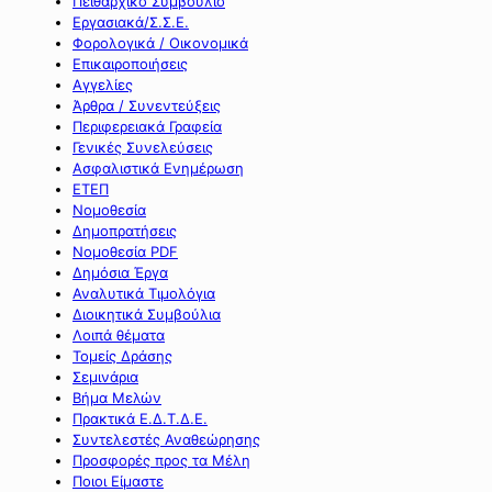
Πειθαρχικό Συμβούλιο
Εργασιακά/Σ.Σ.Ε.
Φορολογικά / Οικονομικά
Επικαιροποιήσεις
Αγγελίες
Άρθρα / Συνεντεύξεις
Περιφερειακά Γραφεία
Γενικές Συνελεύσεις
Ασφαλιστικά Ενημέρωση
ΕΤΕΠ
Νομοθεσία
Δημοπρατήσεις
Νομοθεσία PDF
Δημόσια Έργα
Αναλυτικά Τιμολόγια
Διοικητικά Συμβούλια
Λοιπά θέματα
Τομείς Δράσης
Σεμινάρια
Βήμα Μελών
Πρακτικά Ε.Δ.Τ.Δ.Ε.
Συντελεστές Αναθεώρησης
Προσφορές προς τα Μέλη
Ποιοι Είμαστε