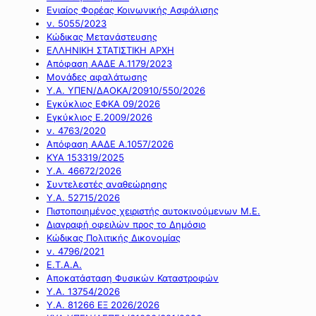
Ενιαίος Φορέας Κοινωνικής Ασφάλισης
ν. 5055/2023
Κώδικας Μετανάστευσης
ΕΛΛΗΝΙΚΗ ΣΤΑΤΙΣΤΙΚΗ ΑΡΧΗ
Απόφαση ΑΑΔΕ Α.1179/2023
Μονάδες αφαλάτωσης
Υ.Α. ΥΠΕΝ/ΔΑΟΚΑ/20910/550/2026
Εγκύκλιος ΕΦΚΑ 09/2026
Εγκύκλιος Ε.2009/2026
ν. 4763/2020
Απόφαση ΑΑΔΕ Α.1057/2026
ΚΥΑ 153319/2025
Υ.Α. 46672/2026
Συντελεστές αναθεώρησης
Υ.Α. 52715/2026
Πιστοποιημένος χειριστής αυτοκινούμενων Μ.Ε.
Διαγραφή οφειλών προς το Δημόσιο
Κώδικας Πολιτικής Δικονομίας
ν. 4796/2021
Ε.Τ.Α.Α.
Αποκατάσταση Φυσικών Καταστροφών
Υ.Α. 13754/2026
Υ.Α. 81266 ΕΞ 2026/2026