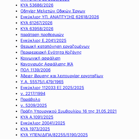
ΚΥΑ 53686/2026
Οδηγίες Μελετών Οδικών Έργων
Εγκύκλιος ΥΠ. ΑΝΑΠΤΥΞΗΣ 62618/2026
ΚΥΑ 61267/2026
ΚΥΑ 63958/2026
παράταση προθεσμιών
Εγκύκλιος Ε.2041/2025
Θερμική καταπόνηση εργαζομένων
Περιφερειακή Ενότητα Κοζάνης
Κοινωνική ασφάλιση
Κανονισμός Ασφάλισης ΙΚΑ
ΠΟΛ 1139/2006
Άδειες ίδρυσης και λειτουργίας εργοταξίων
Υ.Α. 55575/Ι.479/1965
Εγκύκλιος 112033 ΕΞ 2025/2025
ν. 2217/1994
Παράβολο
ν. 5209/2025
Πράξη Υπουργικού Συμβουλίου 16 της 31.05.2021
ΚΥΑ Α.1091/2025
Εγκύκλιος 20041/2025
ΚΥΑ 1973/2025
ΚΥΑ ΥΠΕΝ/ΔΙΠΑ/82255/5190/2025