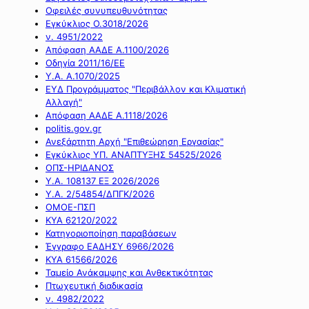
Οφειλές συνυπευθυνότητας
Εγκύκλιος Ο.3018/2026
ν. 4951/2022
Απόφαση ΑΑΔΕ Α.1100/2026
Οδηγία 2011/16/ΕΕ
Υ.Α. Α.1070/2025
ΕΥΔ Προγράμματος "Περιβάλλον και Κλιματική
Αλλαγή"
Απόφαση ΑΑΔΕ Α.1118/2026
politis.gov.gr
Ανεξάρτητη Αρχή "Επιθεώρηση Εργασίας"
Εγκύκλιος ΥΠ. ΑΝΑΠΤΥΞΗΣ 54525/2026
ΟΠΣ-ΗΡΙΔΑΝΟΣ
Υ.Α. 108137 ΕΞ 2026/2026
Υ.Α. 2/54854/ΔΠΓΚ/2026
ΟΜΟΕ-ΠΣΠ
ΚΥΑ 62120/2022
Κατηγοριοποίηση παραβάσεων
Έγγραφο ΕΑΔΗΣΥ 6966/2026
ΚΥΑ 61566/2026
Ταμείο Ανάκαμψης και Ανθεκτικότητας
Πτωχευτική διαδικασία
ν. 4982/2022