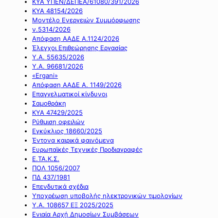
ΚΥΑ ΥΠΕΝ/ΔΕΠΕΑ/61080/391/2026
ΚΥΑ 48154/2026
Μοντέλο Ενεργειών Συμμόρφωσης
ν.5314/2026
Απόφαση ΑΑΔΕ Α.1124/2026
Έλεγχοι Επιθεώρησης Εργασίας
Υ.Α. 55635/2026
Υ.Α. 96681/2026
«Ergani»
Απόφαση ΑΑΔΕ Α. 1149/2026
Επαγγελματικοί κίνδυνοι
Σαμοθράκη
ΚΥΑ 47429/2025
Ρύθμιση οφειλών
Εγκύκλιος 18660/2025
Έντονα καιρικά φαινόμενα
Ευρωπαϊκές Τεχνικές Προδιαγραφές
Ε.ΤΑ.Κ.Σ.
ΠΟΛ 1056/2007
ΠΔ 437/1981
Επενδυτικά σχέδια
Υποχρέωση υποβολής ηλεκτρονικών τιμολογίων
Υ.Α. 108657 ΕΞ 2025/2025
Ενιαία Αρχή Δημοσίων Συμβάσεων