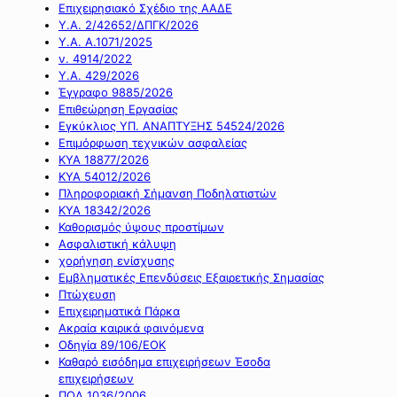
Επιχειρησιακό Σχέδιο της ΑΑΔΕ
Υ.Α. 2/42652/ΔΠΓΚ/2026
Υ.Α. Α.1071/2025
ν. 4914/2022
Υ.Α. 429/2026
Έγγραφο 9885/2026
Επιθεώρηση Εργασίας
Εγκύκλιος ΥΠ. ΑΝΑΠΤΥΞΗΣ 54524/2026
Επιμόρφωση τεχνικών ασφαλείας
ΚΥΑ 18877/2026
ΚΥΑ 54012/2026
Πληροφοριακή Σήμανση Ποδηλατιστών
ΚΥΑ 18342/2026
Καθορισμός ύψους προστίμων
Ασφαλιστική κάλυψη
χορήγηση ενίσχυσης
Εμβληματικές Επενδύσεις Εξαιρετικής Σημασίας
Πτώχευση
Επιχειρηματικά Πάρκα
Ακραία καιρικά φαινόμενα
Οδηγία 89/106/ΕΟΚ
Καθαρό εισόδημα επιχειρήσεων Έσοδα
επιχειρήσεων
ΠΟΛ 1036/2006