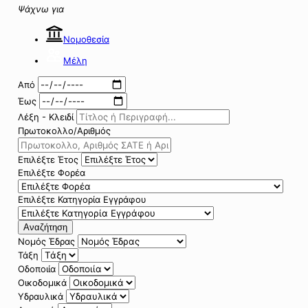
Ψάχνω για
Νομοθεσία
Μέλη
Από
Έως
Λέξη - Κλειδί
Πρωτοκολλο/Αριθμός
Επιλέξτε Έτος
Επιλέξτε Φορέα
Επιλέξτε Κατηγορία Εγγράφου
Αναζήτηση
Νομός Έδρας
Τάξη
Οδοποιία
Οικοδομικά
Υδραυλικά