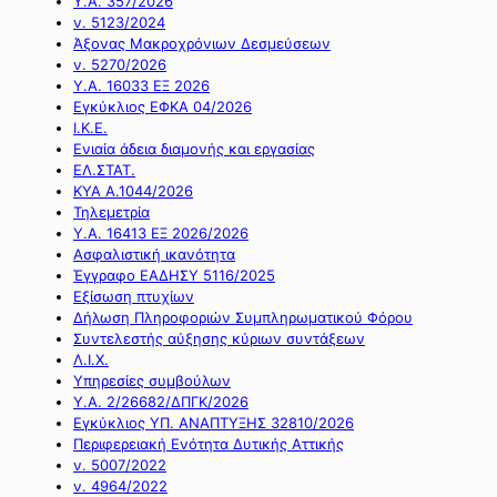
Υ.Α. 357/2026
ν. 5123/2024
Άξονας Μακροχρόνιων Δεσμεύσεων
ν. 5270/2026
Υ.Α. 16033 ΕΞ 2026
Εγκύκλιος ΕΦΚΑ 04/2026
Ι.Κ.Ε.
Ενιαία άδεια διαμονής και εργασίας
ΕΛ.ΣΤΑΤ.
ΚΥΑ Α.1044/2026
Τηλεμετρία
Υ.Α. 16413 ΕΞ 2026/2026
Ασφαλιστική ικανότητα
Έγγραφο ΕΑΔΗΣΥ 5116/2025
Εξίσωση πτυχίων
Δήλωση Πληροφοριών Συμπληρωματικού Φόρου
Συντελεστής αύξησης κύριων συντάξεων
Λ.Ι.Χ.
Υπηρεσίες συμβούλων
Υ.Α. 2/26682/ΔΠΓΚ/2026
Εγκύκλιος ΥΠ. ΑΝΑΠΤΥΞΗΣ 32810/2026
Περιφερειακή Ενότητα Δυτικής Αττικής
ν. 5007/2022
ν. 4964/2022