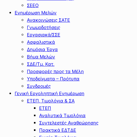
ΣΕΕΟ
Ενημέρωση Μελών
Ανακοινώσεις ΣΑΤΕ
Γνωμοδοτήσεις
Εργασιακά/ΣΣΕ
Ασφαλιστικά
Δημόσια Έργα
Βήμα Μελών
ΣΔΕ/Τμ. Κατ.
Προσφορές προς τα Μέλη
Υποδείγματα – Πρότυπα
Συνδρομές
Γενική Εργοληπτική Ενημέρωση
ΕΤΕΠ, Τιμολόγια & ΣΑ
ΕΤΕΠ
Αναλυτικά Τιμολόγια
Συντελεστές Αναθεώρησης
Πρακτικά ΕΔΤΔΕ