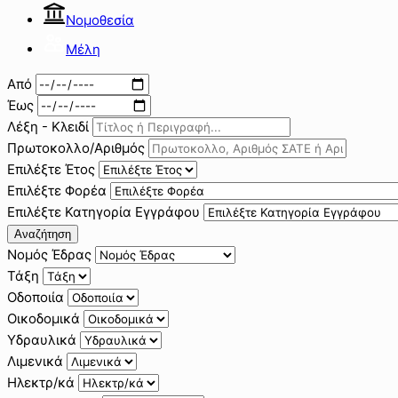
Νομοθεσία
Μέλη
Από
Έως
Λέξη - Κλειδί
Πρωτοκολλο/Αριθμός
Επιλέξτε Έτος
Επιλέξτε Φορέα
Επιλέξτε Κατηγορία Εγγράφου
Αναζήτηση
Νομός Έδρας
Τάξη
Οδοποιία
Οικοδομικά
Υδραυλικά
Λιμενικά
Ηλεκτρ/κά