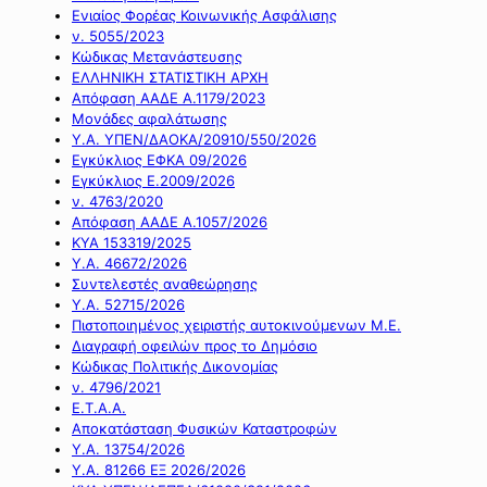
Ενιαίος Φορέας Κοινωνικής Ασφάλισης
ν. 5055/2023
Κώδικας Μετανάστευσης
ΕΛΛΗΝΙΚΗ ΣΤΑΤΙΣΤΙΚΗ ΑΡΧΗ
Απόφαση ΑΑΔΕ Α.1179/2023
Μονάδες αφαλάτωσης
Υ.Α. ΥΠΕΝ/ΔΑΟΚΑ/20910/550/2026
Εγκύκλιος ΕΦΚΑ 09/2026
Εγκύκλιος Ε.2009/2026
ν. 4763/2020
Απόφαση ΑΑΔΕ Α.1057/2026
ΚΥΑ 153319/2025
Υ.Α. 46672/2026
Συντελεστές αναθεώρησης
Υ.Α. 52715/2026
Πιστοποιημένος χειριστής αυτοκινούμενων Μ.Ε.
Διαγραφή οφειλών προς το Δημόσιο
Κώδικας Πολιτικής Δικονομίας
ν. 4796/2021
Ε.Τ.Α.Α.
Αποκατάσταση Φυσικών Καταστροφών
Υ.Α. 13754/2026
Υ.Α. 81266 ΕΞ 2026/2026