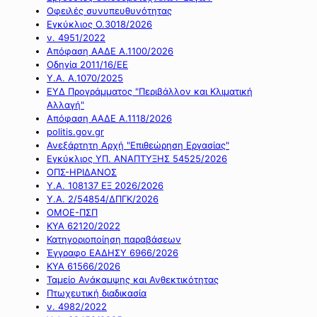
Οφειλές συνυπευθυνότητας
Εγκύκλιος Ο.3018/2026
ν. 4951/2022
Απόφαση ΑΑΔΕ Α.1100/2026
Οδηγία 2011/16/ΕΕ
Υ.Α. Α.1070/2025
ΕΥΔ Προγράμματος "Περιβάλλον και Κλιματική
Αλλαγή"
Απόφαση ΑΑΔΕ Α.1118/2026
politis.gov.gr
Ανεξάρτητη Αρχή "Επιθεώρηση Εργασίας"
Εγκύκλιος ΥΠ. ΑΝΑΠΤΥΞΗΣ 54525/2026
ΟΠΣ-ΗΡΙΔΑΝΟΣ
Υ.Α. 108137 ΕΞ 2026/2026
Υ.Α. 2/54854/ΔΠΓΚ/2026
ΟΜΟΕ-ΠΣΠ
ΚΥΑ 62120/2022
Κατηγοριοποίηση παραβάσεων
Έγγραφο ΕΑΔΗΣΥ 6966/2026
ΚΥΑ 61566/2026
Ταμείο Ανάκαμψης και Ανθεκτικότητας
Πτωχευτική διαδικασία
ν. 4982/2022