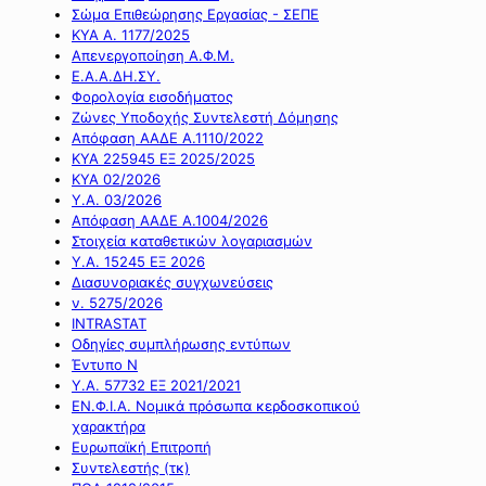
Σώμα Επιθεώρησης Εργασίας - ΣΕΠΕ
ΚΥΑ Α. 1177/2025
Απενεργοποίηση Α.Φ.Μ.
Ε.Α.Α.ΔΗ.ΣΥ.
Φορολογία εισοδήματος
Ζώνες Υποδοχής Συντελεστή Δόμησης
Απόφαση ΑΑΔΕ Α.1110/2022
ΚΥΑ 225945 ΕΞ 2025/2025
ΚΥΑ 02/2026
Υ.Α. 03/2026
Απόφαση ΑΑΔΕ Α.1004/2026
Στοιχεία καταθετικών λογαριασμών
Υ.Α. 15245 ΕΞ 2026
Διασυνοριακές συγχωνεύσεις
ν. 5275/2026
INTRASTAT
Οδηγίες συμπλήρωσης εντύπων
Έντυπο Ν
Υ.Α. 57732 ΕΞ 2021/2021
ΕΝ.Φ.Ι.Α. Νομικά πρόσωπα κερδοσκοπικού
χαρακτήρα
Ευρωπαϊκή Επιτροπή
Συντελεστής (τκ)