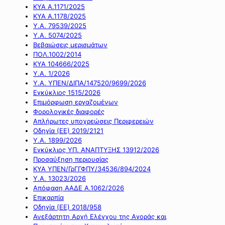
ΚΥΑ Α.1171/2025
ΚΥΑ Α.1178/2025
Υ.Α. 79539/2025
Υ.Α. 5074/2025
Βεβαιώσεις μερισμάτων
ΠΟΛ.1002/2014
ΚΥΑ 104666/2025
Υ.Α. 1/2026
Υ.Α. ΥΠΕΝ/ΔΙΠΑ/147520/9699/2026
Εγκύκλιος 1515/2026
Επιμόρφωση εργαζομένων
Φορολογικές διαφορές
Απλήρωτες υποχρεώσεις Περιφερειών
Οδηγία (ΕΕ) 2019/2121
Υ.Α. 1899/2026
Εγκύκλιος ΥΠ. ΑΝΑΠΤΥΞΗΣ 13912/2026
Προσαύξηση περιουσίας
ΚΥΑ ΥΠΕΝ/ΓρΓΓΦΠΥ/34536/894/2024
Υ.Α. 13023/2026
Απόφαση ΑΑΔΕ Α.1062/2026
Επικαρπία
Οδηγία (ΕΕ) 2018/958
Ανεξάρτητη Αρχή Ελέγχου της Αγοράς και