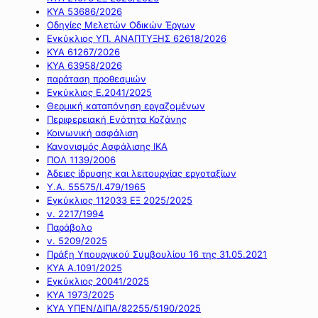
ΚΥΑ 53686/2026
Οδηγίες Μελετών Οδικών Έργων
Εγκύκλιος ΥΠ. ΑΝΑΠΤΥΞΗΣ 62618/2026
ΚΥΑ 61267/2026
ΚΥΑ 63958/2026
παράταση προθεσμιών
Εγκύκλιος Ε.2041/2025
Θερμική καταπόνηση εργαζομένων
Περιφερειακή Ενότητα Κοζάνης
Κοινωνική ασφάλιση
Κανονισμός Ασφάλισης ΙΚΑ
ΠΟΛ 1139/2006
Άδειες ίδρυσης και λειτουργίας εργοταξίων
Υ.Α. 55575/Ι.479/1965
Εγκύκλιος 112033 ΕΞ 2025/2025
ν. 2217/1994
Παράβολο
ν. 5209/2025
Πράξη Υπουργικού Συμβουλίου 16 της 31.05.2021
ΚΥΑ Α.1091/2025
Εγκύκλιος 20041/2025
ΚΥΑ 1973/2025
ΚΥΑ ΥΠΕΝ/ΔΙΠΑ/82255/5190/2025