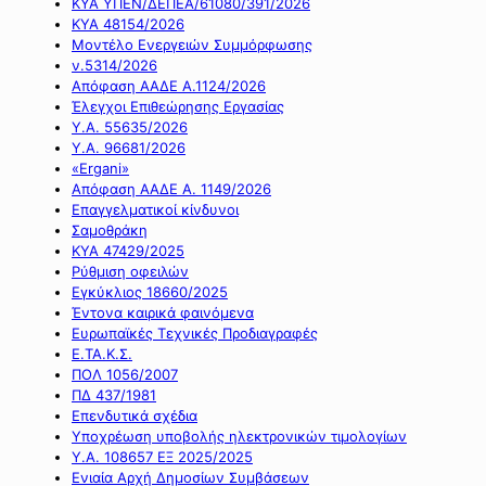
ΚΥΑ ΥΠΕΝ/ΔΕΠΕΑ/61080/391/2026
ΚΥΑ 48154/2026
Μοντέλο Ενεργειών Συμμόρφωσης
ν.5314/2026
Απόφαση ΑΑΔΕ Α.1124/2026
Έλεγχοι Επιθεώρησης Εργασίας
Υ.Α. 55635/2026
Υ.Α. 96681/2026
«Ergani»
Απόφαση ΑΑΔΕ Α. 1149/2026
Επαγγελματικοί κίνδυνοι
Σαμοθράκη
ΚΥΑ 47429/2025
Ρύθμιση οφειλών
Εγκύκλιος 18660/2025
Έντονα καιρικά φαινόμενα
Ευρωπαϊκές Τεχνικές Προδιαγραφές
Ε.ΤΑ.Κ.Σ.
ΠΟΛ 1056/2007
ΠΔ 437/1981
Επενδυτικά σχέδια
Υποχρέωση υποβολής ηλεκτρονικών τιμολογίων
Υ.Α. 108657 ΕΞ 2025/2025
Ενιαία Αρχή Δημοσίων Συμβάσεων