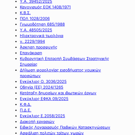
Υ.Α. 39452/2025
Κανονισμός ΕΟΚ 1408/1971
Κ.Β.Σ.
ΠΟΛ 1028/2006
Γνωμοδότηση 685/1988
Υ.Α. 48505/2025
Ηλεκτρονικά τιμολόγια
ν. 2229/1994
Άσκηση προσφυγής
Επανάκριση
Κυβερνητική Επιτροπή Συμβάσεων Στρατηγικής
Σημασίας
Δήλωση φορολογίας εισοδήματος νομικών
προσώπων
Εγκύκλιος Ο. 3036/2025
Οδηγία (ΕΕ) 2024/1265
Κατάταξη δημοσίων και ιδιωτικών έργων
Εγκύκλιος ΕΦΚΑ 09/2025
Κ.Φ.Δ.
Π.Δ.Ε.
Εγκύκλιος Ε.2058/2025
Διακοπή εργασιών
Ειδικός Λογαριασμός Παιδικών Κατασκηνώσεων
Ασφάλιση πολιτών τρίτων χωρών