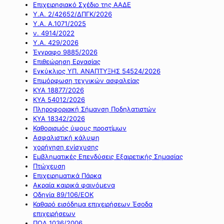
Επιχειρησιακό Σχέδιο της ΑΑΔΕ
Υ.Α. 2/42652/ΔΠΓΚ/2026
Υ.Α. Α.1071/2025
ν. 4914/2022
Υ.Α. 429/2026
Έγγραφο 9885/2026
Επιθεώρηση Εργασίας
Εγκύκλιος ΥΠ. ΑΝΑΠΤΥΞΗΣ 54524/2026
Επιμόρφωση τεχνικών ασφαλείας
ΚΥΑ 18877/2026
ΚΥΑ 54012/2026
Πληροφοριακή Σήμανση Ποδηλατιστών
ΚΥΑ 18342/2026
Καθορισμός ύψους προστίμων
Ασφαλιστική κάλυψη
χορήγηση ενίσχυσης
Εμβληματικές Επενδύσεις Εξαιρετικής Σημασίας
Πτώχευση
Επιχειρηματικά Πάρκα
Ακραία καιρικά φαινόμενα
Οδηγία 89/106/ΕΟΚ
Καθαρό εισόδημα επιχειρήσεων Έσοδα
επιχειρήσεων
ΠΟΛ 1036/2006