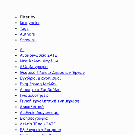
Filter by
Κατηγορίες
Tags
Authors
Show all
All
Ανακοινώσεις ΣΑΤΕ
Νέα Άλλων Φορέων
Αλληλογραφία
Θεσμικό Πλαίσιο Δημοσίων Έργων
Εγχώριοι Διαγωνισμοί
Ενημέρωση Μελών
Διοικητικό Συμβούλιο
Γνωμοδοτήσεις
Γενική εργοληπτική ενημέρωση
Ασφαλιστικά
Διεθνείς Διαγωνισμοί
Ειδησεογραφία
Δελτία Τύπου ΣΑΤΕ
Εξελεγκτική Επιτροπή