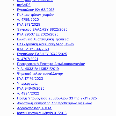
myAADE
Εγκύκλιος ΙΚΑ 63/2013
Πολίτες τρίτων χωρών
ν. 4759/2020
ΚΥΑ 878/2025
Έγγραφο ΕΑΑΔΗΣΥ 8822/2025
ΚΥΑ 29507 ΕΞ 2025/2025
Ελληνική Αναπτυξιακή Τράπεζα
Ηλεκτρονική διαβίβαση δεδομένων
ΚΥΑ ΓΔΟΥ 841/2021
Εγκύκλιος ΕΑΔΗΣΥ 9742/2025
ν. 4797/2021
Περιφερειακή Ενότητα Αιτωλοακαρνανίας
Υ.Α. 40331/Δ1.13521/2019
Ψηφιακό τέλος συναλλαγής
ΚΥΑ 17176/2023
Υπερεργασία
ΚΥΑ 94640/2025
ν. 4994/2022
Πράξη Υπουργικού Συμβουλίου 33 της 27.11.2025
Αναστολή είσπραξης ληξιπρόθεσμων οφειλών
Αδρανοποίηση Α.Φ.Μ.
Κατευθυντήρια Οδηγία 01/2013