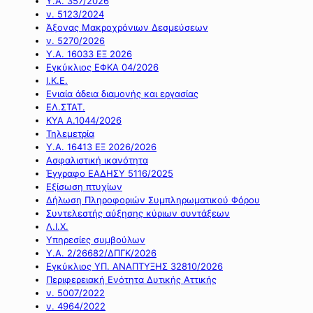
Υ.Α. 357/2026
ν. 5123/2024
Άξονας Μακροχρόνιων Δεσμεύσεων
ν. 5270/2026
Υ.Α. 16033 ΕΞ 2026
Εγκύκλιος ΕΦΚΑ 04/2026
Ι.Κ.Ε.
Ενιαία άδεια διαμονής και εργασίας
ΕΛ.ΣΤΑΤ.
ΚΥΑ Α.1044/2026
Τηλεμετρία
Υ.Α. 16413 ΕΞ 2026/2026
Ασφαλιστική ικανότητα
Έγγραφο ΕΑΔΗΣΥ 5116/2025
Εξίσωση πτυχίων
Δήλωση Πληροφοριών Συμπληρωματικού Φόρου
Συντελεστής αύξησης κύριων συντάξεων
Λ.Ι.Χ.
Υπηρεσίες συμβούλων
Υ.Α. 2/26682/ΔΠΓΚ/2026
Εγκύκλιος ΥΠ. ΑΝΑΠΤΥΞΗΣ 32810/2026
Περιφερειακή Ενότητα Δυτικής Αττικής
ν. 5007/2022
ν. 4964/2022