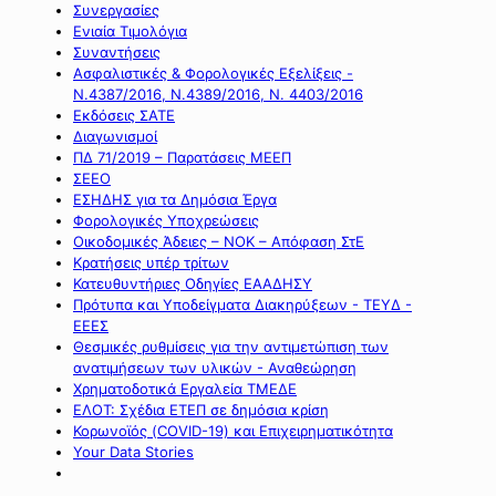
Συνεργασίες
Ενιαία Τιμολόγια
Συναντήσεις
Ασφαλιστικές & Φορολογικές Εξελίξεις -
Ν.4387/2016, Ν.4389/2016, Ν. 4403/2016
Εκδόσεις ΣΑΤΕ
Διαγωνισμοί
ΠΔ 71/2019 – Παρατάσεις ΜΕΕΠ
ΣΕΕΟ
ΕΣΗΔΗΣ για τα Δημόσια Έργα
Φορολογικές Υποχρεώσεις
Οικοδομικές Άδειες – ΝΟΚ – Απόφαση ΣτΕ
Κρατήσεις υπέρ τρίτων
Κατευθυντήριες Οδηγίες ΕΑΑΔΗΣΥ
Πρότυπα και Υποδείγματα Διακηρύξεων - ΤΕΥΔ -
ΕΕΕΣ
Θεσμικές ρυθμίσεις για την αντιμετώπιση των
ανατιμήσεων των υλικών - Αναθεώρηση
Χρηματοδοτικά Εργαλεία ΤΜΕΔΕ
ΕΛΟΤ: Σχέδια ΕΤΕΠ σε δημόσια κρίση
Κορωνοϊός (COVID-19) και Επιχειρηματικότητα
Your Data Stories