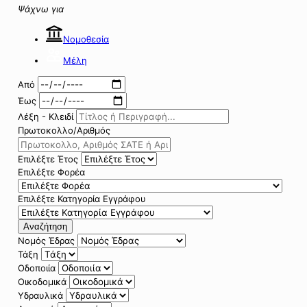
Ψάχνω για
Νομοθεσία
Μέλη
Από
Έως
Λέξη - Κλειδί
Πρωτοκολλο/Αριθμός
Επιλέξτε Έτος
Επιλέξτε Φορέα
Επιλέξτε Κατηγορία Εγγράφου
Αναζήτηση
Νομός Έδρας
Τάξη
Οδοποιία
Οικοδομικά
Υδραυλικά