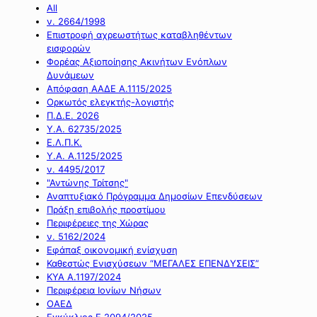
All
ν. 2664/1998
Επιστροφή αχρεωστήτως καταβληθέντων
εισφορών
Φορέας Αξιοποίησης Ακινήτων Ενόπλων
Δυνάμεων
Απόφαση ΑΑΔΕ Α.1115/2025
Ορκωτός ελεγκτής-λογιστής
Π.Δ.Ε. 2026
Υ.Α. 62735/2025
Ε.Λ.Π.Κ.
Υ.Α. Α.1125/2025
ν. 4495/2017
"Αντώνης Τρίτσης"
Αναπτυξιακό Πρόγραμμα Δημοσίων Επενδύσεων
Πράξη επιβολής προστίμου
Περιφέρειες της Χώρας
ν. 5162/2024
Εφάπαξ οικονομική ενίσχυση
Καθεστώς Ενισχύσεων “ΜΕΓΑΛΕΣ ΕΠΕΝΔΥΣΕΙΣ”
ΚΥΑ Α.1197/2024
Περιφέρεια Ιονίων Νήσων
ΟΑΕΔ
Εγκύκλιος Ε.2094/2025