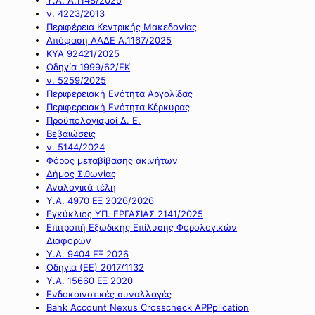
ν. 4223/2013
Περιφέρεια Κεντρικής Μακεδονίας
Απόφαση ΑΑΔΕ Α.1167/2025
ΚΥΑ 92421/2025
Οδηγία 1999/62/ΕΚ
ν. 5259/2025
Περιφερειακή Ενότητα Αργολίδας
Περιφερειακή Ενότητα Κέρκυρας
Προϋπολογισμοί Δ. Ε.
Βεβαιώσεις
ν. 5144/2024
Φόρος μεταβίβασης ακινήτων
Δήμος Σιθωνίας
Αναλογικά τέλη
Υ.Α. 4970 ΕΞ 2026/2026
Εγκύκλιος ΥΠ. ΕΡΓΑΣΙΑΣ 2141/2025
Επιτροπή Εξώδικης Επίλυσης Φορολογικών
Διαφορών
Υ.Α. 9404 ΕΞ 2026
Οδηγία (ΕΕ) 2017/1132
Υ.Α. 15660 ΕΞ 2020
Ενδοκοινοτικές συναλλαγές
Bank Account Nexus Crosscheck APPplication