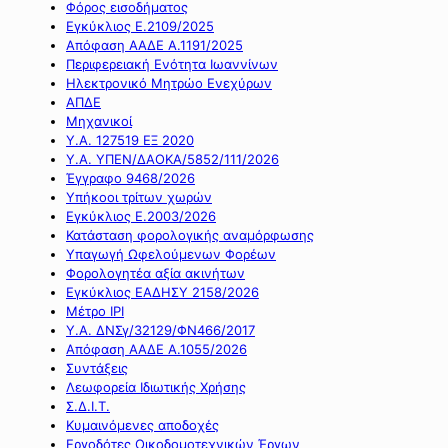
Φόρος εισοδήματος
Εγκύκλιος Ε.2109/2025
Απόφαση ΑΑΔΕ Α.1191/2025
Περιφερειακή Ενότητα Ιωαννίνων
Ηλεκτρονικό Μητρώο Ενεχύρων
ΑΠΔΕ
Μηχανικοί
Υ.Α. 127519 ΕΞ 2020
Υ.Α. ΥΠΕΝ/ΔΑΟΚΑ/5852/111/2026
Έγγραφο 9468/2026
Υπήκοοι τρίτων χωρών
Εγκύκλιος Ε.2003/2026
Κατάσταση φορολογικής αναμόρφωσης
Υπαγωγή Ωφελούμενων Φορέων
Φορολογητέα αξία ακινήτων
Εγκύκλιος ΕΑΔΗΣΥ 2158/2026
Μέτρο IPI
Υ.Α. ΔΝΣγ/32129/ΦΝ466/2017
Απόφαση ΑΑΔΕ Α.1055/2026
Συντάξεις
Λεωφορεία Ιδιωτικής Χρήσης
Σ.Δ.Ι.Τ.
Κυμαινόμενες αποδοχές
Εργοδότες Οικοδομοτεχνικών Έργων