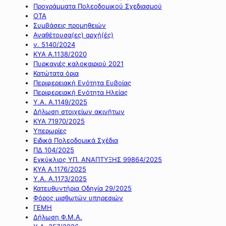
Προγράμματα Πολεοδομικού Σχεδιασμού
ΟΤΑ
Συμβάσεις προμηθειών
Αναθέτουσα(ες) αρχή(ές)
ν. 5140/2024
ΚΥΑ Α.1138/2020
Πυρκαγιές καλοκαιριού 2021
Κατώτατα όρια
Περιφερειακή Ενότητα Ευβοίας
Περιφερειακή Ενότητα Ηλείας
Υ.Α. Α.1149/2025
Δήλωση στοιχείων ακινήτων
ΚΥΑ 71970/2025
Υπερωρίες
Ειδικά Πολεοδομικά Σχέδια
ΠΔ 104/2025
Εγκύκλιος ΥΠ. ΑΝΑΠΤΥΞΗΣ 99864/2025
ΚΥΑ Α.1176/2025
Υ.Α. Α.1173/2025
Κατευθυντήρια Οδηγία 29/2025
Φόρος μισθωτών υπηρεσιών
ΓΕΜΗ
Δήλωση Φ.Μ.Α.