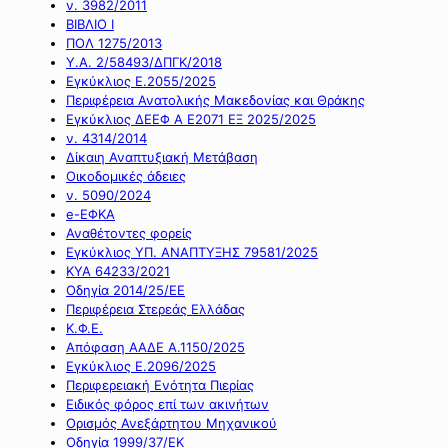
ν. 3982/2011
ΒΙΒΛΙΟ Ι
ΠΟΛ 1275/2013
Υ.Α. 2/58493/ΔΠΓΚ/2018
Εγκύκλιος Ε.2055/2025
Περιφέρεια Ανατολικής Μακεδονίας και Θράκης
Εγκύκλιος ΔΕΕΦ Α Ε2071 ΕΞ 2025/2025
ν. 4314/2014
Δίκαιη Αναπτυξιακή Μετάβαση
Οικοδομικές άδειες
ν. 5090/2024
e-ΕΦΚΑ
Αναθέτοντες φορείς
Εγκύκλιος ΥΠ. ΑΝΑΠΤΥΞΗΣ 79581/2025
ΚΥΑ 64233/2021
Οδηγία 2014/25/ΕΕ
Περιφέρεια Στερεάς Ελλάδας
Κ.Φ.Ε.
Απόφαση ΑΑΔΕ Α.1150/2025
Εγκύκλιος Ε.2096/2025
Περιφερειακή Ενότητα Πιερίας
Ειδικός φόρος επί των ακινήτων
Ορισμός Ανεξάρτητου Μηχανικού
Οδηγία 1999/37/ΕΚ