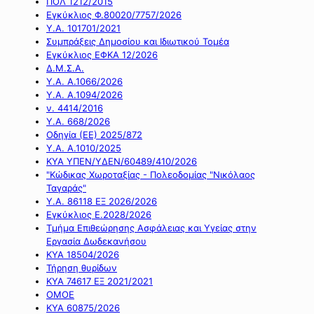
ΠΟΛ 1212/2015
Εγκύκλιος Φ.80020/7757/2026
Υ.Α. 101701/2021
Συμπράξεις Δημοσίου και Ιδιωτικού Τομέα
Εγκύκλιος ΕΦΚΑ 12/2026
Δ.Μ.Σ.Α.
Υ.Α. Α.1066/2026
Υ.Α. Α.1094/2026
ν. 4414/2016
Y.A. 668/2026
Οδηγία (ΕΕ) 2025/872
Υ.Α. Α.1010/2025
ΚΥΑ ΥΠΕΝ/ΥΔΕΝ/60489/410/2026
"Κώδικας Χωροταξίας - Πολεοδομίας "Νικόλαος
Ταγαράς"
Υ.Α. 86118 ΕΞ 2026/2026
Εγκύκλιος Ε.2028/2026
Τμήμα Επιθεώρησης Ασφάλειας και Υγείας στην
Εργασία Δωδεκανήσου
ΚΥΑ 18504/2026
Τήρηση θυρίδων
ΚΥΑ 74617 ΕΞ 2021/2021
ΟΜΟΕ
ΚΥΑ 60875/2026