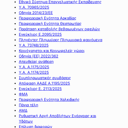
Εθνικό Σύστημα Επαγγελματικής Εκπαίδευσης
Υ.Α. 70965/2025
Οδηγία 2014/23/ΕΕ
Περιφερειακή Ενότητα Αρκαδίας
Περιφερειακή Ενότητα Θεσπρωτίας
Παράταση καταβολής βεβαιωμένων οφειλών
Εγκύκλιος Ε.2095/2025
Πληγέντες Πλημμύρες Πλημμυρικά φαινόμενα
Υ.Α. 73748/2025
Κοινόχρηστοι και Κοινωφελείς χώροι
Οδηγία (ΕΕ) 2022/362
Απευθείας ανάθεση
Υ.Α. Α.1175/2025
Υ.Α. Α.1174/2025
Συμπληρωματικές συμβάσεις
Απόφαση ΑΑΔΕ Α.1195/2025
Εγκύκλιος Ε. 2113/2025
ΦΜΑ
Περιφερειακή Ενότητα Χαλκιδικής
Πάγια τέλη
ΑΜΔ
Ρυθμιστική Αρχή Αποβλήτων Ενέργειας και
Υδάτων
Επίλυση διαφορών