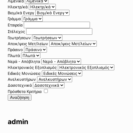
Λιμενικά
Ηλεκτρ/κά
Βιομ/κά Ενεργ
Γράμμα
Εταιρεία
Στέλεχος
Γεωτρήσεων
Αποκ/ψεις Μετ/λείων
Πράσινο
Πλωτά
Νερά - Απόβλητα
Ηλεκτρονικός Εξοπλισμός
Ειδικές Μονώσεις
Ανελκυστήρων
Δασοτεχνικά
Πρόσθετα Κριτήρια
Αναζήτηση
admin