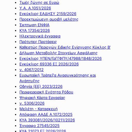
Τιμές ζώνης σε Ευρώ
Υ.Α. Α.1051/2026
Εγκύκλιος ΕΑΔΗΣΥ 2159/2026
Προεκτιμώμενη αμοιβή μελέτης
Έκπτωση ΕΝΦΙΑ
ΚΥΑ 17354/2026
Ηλεκτρονικά έγγραφα
Πρότυπες Προτάσεις
Καθεστώς Περιοχών Ειδικής Ενίσχυσης Κύκλος Β’
Δήλωση Μεταβολής Στοιχείων Ασφάλισης
Εγκύκλιος ΥΠΕΝ/ΓρΓΓΦΠΥ/47988/1848/2026
Εγκύκλιος 69336 ΕΞ 2026/2026
ν. 4067/2012
Ευρωπαϊκή Τράπεζα Ανασυγκρότησης και
Ανάπτυξης
Οδηγία (ΕΕ) 2023/2226
Περιφερειακή Ενότητα Ρόδου
Ψηφιακή Κάρτα Εργασίας
ν. 5306/2026
Μελέτη - Κατασκευή
Απόφαση ΑΑΔΕ Α.1072/2025
ΚΥΑ 393081/2026/10211/2026
Έγγραφο 27545/2025
ΚΥΑ 21073 ΕΞ 2026/2026