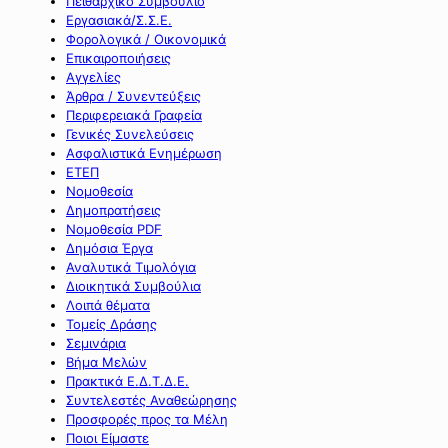
Πειθαρχικό Συμβούλιο
Εργασιακά/Σ.Σ.Ε.
Φορολογικά / Οικονομικά
Επικαιροποιήσεις
Αγγελίες
Άρθρα / Συνεντεύξεις
Περιφερειακά Γραφεία
Γενικές Συνελεύσεις
Ασφαλιστικά Ενημέρωση
ΕΤΕΠ
Νομοθεσία
Δημοπρατήσεις
Νομοθεσία PDF
Δημόσια Έργα
Αναλυτικά Τιμολόγια
Διοικητικά Συμβούλια
Λοιπά θέματα
Τομείς Δράσης
Σεμινάρια
Βήμα Μελών
Πρακτικά Ε.Δ.Τ.Δ.Ε.
Συντελεστές Αναθεώρησης
Προσφορές προς τα Μέλη
Ποιοι Είμαστε