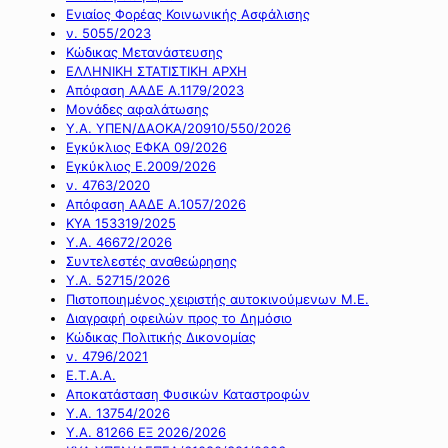
Ενιαίος Φορέας Κοινωνικής Ασφάλισης
ν. 5055/2023
Κώδικας Μετανάστευσης
ΕΛΛΗΝΙΚΗ ΣΤΑΤΙΣΤΙΚΗ ΑΡΧΗ
Απόφαση ΑΑΔΕ Α.1179/2023
Μονάδες αφαλάτωσης
Υ.Α. ΥΠΕΝ/ΔΑΟΚΑ/20910/550/2026
Εγκύκλιος ΕΦΚΑ 09/2026
Εγκύκλιος Ε.2009/2026
ν. 4763/2020
Απόφαση ΑΑΔΕ Α.1057/2026
ΚΥΑ 153319/2025
Υ.Α. 46672/2026
Συντελεστές αναθεώρησης
Υ.Α. 52715/2026
Πιστοποιημένος χειριστής αυτοκινούμενων Μ.Ε.
Διαγραφή οφειλών προς το Δημόσιο
Κώδικας Πολιτικής Δικονομίας
ν. 4796/2021
Ε.Τ.Α.Α.
Αποκατάσταση Φυσικών Καταστροφών
Υ.Α. 13754/2026
Υ.Α. 81266 ΕΞ 2026/2026