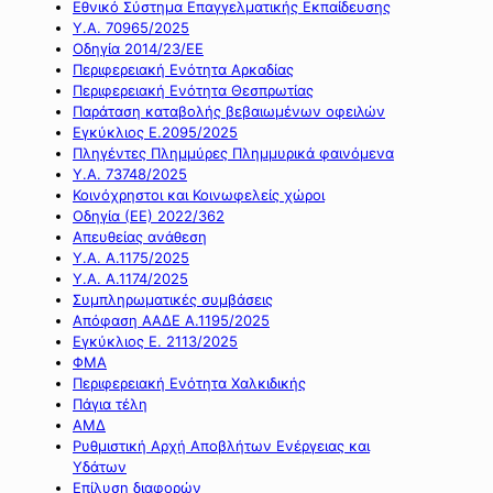
Εθνικό Σύστημα Επαγγελματικής Εκπαίδευσης
Υ.Α. 70965/2025
Οδηγία 2014/23/ΕΕ
Περιφερειακή Ενότητα Αρκαδίας
Περιφερειακή Ενότητα Θεσπρωτίας
Παράταση καταβολής βεβαιωμένων οφειλών
Εγκύκλιος Ε.2095/2025
Πληγέντες Πλημμύρες Πλημμυρικά φαινόμενα
Υ.Α. 73748/2025
Κοινόχρηστοι και Κοινωφελείς χώροι
Οδηγία (ΕΕ) 2022/362
Απευθείας ανάθεση
Υ.Α. Α.1175/2025
Υ.Α. Α.1174/2025
Συμπληρωματικές συμβάσεις
Απόφαση ΑΑΔΕ Α.1195/2025
Εγκύκλιος Ε. 2113/2025
ΦΜΑ
Περιφερειακή Ενότητα Χαλκιδικής
Πάγια τέλη
ΑΜΔ
Ρυθμιστική Αρχή Αποβλήτων Ενέργειας και
Υδάτων
Επίλυση διαφορών