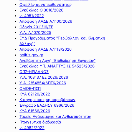
Οφειλές συνυπευθυνότητας
Εγκύκλιος Ο.3018/2026
ν. 4951/2022
Απόφαση ΑΑΔΕ Α.1100/2026
Οδηγία 2011/16/ΕΕ
Υ.Α. Α.1070/2025
ΕΥΔ Προγράμματος "Περιβάλλον και Κλιματική
Αλλαγή"
Απόφαση ΑΑΔΕ Α.1118/2026
politis.gov.gr
Ανεξάρτητη Αρχή "Επιθεώρηση Εργασίας"
Εγκύκλιος ΥΠ. ΑΝΑΠΤΥΞΗΣ 54525/2026
ΟΠΣ-ΗΡΙΔΑΝΟΣ
Υ.Α. 108137 ΕΞ 2026/2026
Υ.Α. 2/54854/ΔΠΓΚ/2026
ΟΜΟΕ-ΠΣΠ
ΚΥΑ 62120/2022
Κατηγοριοποίηση παραβάσεων
Έγγραφο ΕΑΔΗΣΥ 6966/2026
ΚΥΑ 61566/2026
Ταμείο Ανάκαμψης και Ανθεκτικότητας
Πτωχευτική διαδικασία
ν. 4982/2022