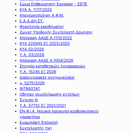
Σώμα Επιθεώρησης Εργασίας - ΣΕΠΕ
ΚΥΑ Α. 1177/2025
Απενεργοποίηση Α.Φ.Μ.
Ε.Α.Α.ΔΗ.ΣΥ.
Φορολογία εισοδήματος
Ζώνες Υποδοχής Συντελεστή Δόμησης
Απόφαση ΑΑΔΕ Α.1110/2022
ΚΥΑ 225945 ΕΞ 2025/2025
ΚΥΑ 02/2026
Υ.Α. 03/2026
Απόφαση ΑΑΔΕ Α.1004/2026
Στοιχεία καταθετικών λογαριασμών
Υ.Α. 15245 ΕΞ 2026
Διασυνοριακές συγχωνεύσεις
ν. 5275/2026
INTRASTAT
Οδηγίες συμπλήρωσης εντύπων
Έντυπο Ν
Υ.Α. 57732 ΕΞ 2021/2021
ΕΝ.Φ.Ι.Α. Νομικά πρόσωπα κερδοσκοπικού
χαρακτήρα
Ευρωπαϊκή Επιτροπή
Συντελεστής (τκ)