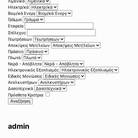
Λιμενικά
Ηλεκτρ/κά
Βιομ/κά Ενεργ
Γράμμα
Εταιρεία
Στέλεχος
Γεωτρήσεων
Αποκ/ψεις Μετ/λείων
Πράσινο
Πλωτά
Νερά - Απόβλητα
Ηλεκτρονικός Εξοπλισμός
Ειδικές Μονώσεις
Ανελκυστήρων
Δασοτεχνικά
Πρόσθετα Κριτήρια
Αναζήτηση
admin