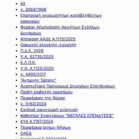
All
ν. 2664/1998
Επιστροφή αχρεωστήτως καταβληθέντων
εισφορών
Φορέας Αξιοποίησης Ακινήτων Ενόπλων
Δυνάμεων
Απόφαση ΑΑΔΕ Α.1115/2025
Ορκωτός ελεγκτής-λογιστής
Π.Δ.Ε. 2026
Υ.Α. 62735/2025
Ε.Λ.Π.Κ.
Υ.Α. Α.1125/2025
ν. 4495/2017
"Αντώνης Τρίτσης"
Αναπτυξιακό Πρόγραμμα Δημοσίων Επενδύσεων
Πράξη επιβολής προστίμου
Περιφέρειες της Χώρας
ν. 5162/2024
Εφάπαξ οικονομική ενίσχυση
Καθεστώς Ενισχύσεων “ΜΕΓΑΛΕΣ ΕΠΕΝΔΥΣΕΙΣ”
ΚΥΑ Α.1197/2024
Περιφέρεια Ιονίων Νήσων
ΟΑΕΔ
Εγκύκλιος Ε.2094/2025