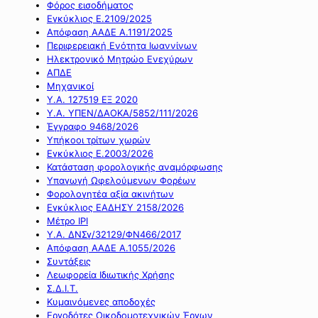
Φόρος εισοδήματος
Εγκύκλιος Ε.2109/2025
Απόφαση ΑΑΔΕ Α.1191/2025
Περιφερειακή Ενότητα Ιωαννίνων
Ηλεκτρονικό Μητρώο Ενεχύρων
ΑΠΔΕ
Μηχανικοί
Υ.Α. 127519 ΕΞ 2020
Υ.Α. ΥΠΕΝ/ΔΑΟΚΑ/5852/111/2026
Έγγραφο 9468/2026
Υπήκοοι τρίτων χωρών
Εγκύκλιος Ε.2003/2026
Κατάσταση φορολογικής αναμόρφωσης
Υπαγωγή Ωφελούμενων Φορέων
Φορολογητέα αξία ακινήτων
Εγκύκλιος ΕΑΔΗΣΥ 2158/2026
Μέτρο IPI
Υ.Α. ΔΝΣγ/32129/ΦΝ466/2017
Απόφαση ΑΑΔΕ Α.1055/2026
Συντάξεις
Λεωφορεία Ιδιωτικής Χρήσης
Σ.Δ.Ι.Τ.
Κυμαινόμενες αποδοχές
Εργοδότες Οικοδομοτεχνικών Έργων