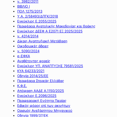
ν. 3982/2011
ΒΙΒΛΙΟ Ι
ΠΟΛ 1275/2013
Υ.Α. 2/58493/ΔΠΓΚ/2018
Εγκύκλιος Ε.2055/2025
Περιφέρεια Ανατολικής Μακεδονίας και Θράκης
Εγκύκλιος ΔΕΕΦ Α Ε2071 ΕΞ 2025/2025
ν. 4314/2014
Δίκαιη Αναπτυξιακή Μετάβαση
Οικοδομικές άδειες
ν. 5090/2024
e-ΕΦΚΑ
Αναθέτοντες φορείς
Εγκύκλιος ΥΠ. ΑΝΑΠΤΥΞΗΣ 79581/2025
ΚΥΑ 64233/2021
Οδηγία 2014/25/ΕΕ
Περιφέρεια Στερεάς Ελλάδας
Κ.Φ.Ε.
Απόφαση ΑΑΔΕ Α.1150/2025
Εγκύκλιος Ε.2096/2025
Περιφερειακή Ενότητα Πιερίας
Ειδικός φόρος επί των ακινήτων
Ορισμός Ανεξάρτητου Μηχανικού
Οδηγία 1999/37/ΕΚ