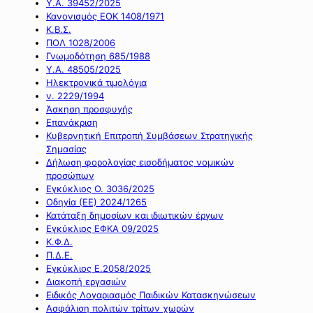
Υ.Α. 39452/2025
Κανονισμός ΕΟΚ 1408/1971
Κ.Β.Σ.
ΠΟΛ 1028/2006
Γνωμοδότηση 685/1988
Υ.Α. 48505/2025
Ηλεκτρονικά τιμολόγια
ν. 2229/1994
Άσκηση προσφυγής
Επανάκριση
Κυβερνητική Επιτροπή Συμβάσεων Στρατηγικής
Σημασίας
Δήλωση φορολογίας εισοδήματος νομικών
προσώπων
Εγκύκλιος Ο. 3036/2025
Οδηγία (ΕΕ) 2024/1265
Κατάταξη δημοσίων και ιδιωτικών έργων
Εγκύκλιος ΕΦΚΑ 09/2025
Κ.Φ.Δ.
Π.Δ.Ε.
Εγκύκλιος Ε.2058/2025
Διακοπή εργασιών
Ειδικός Λογαριασμός Παιδικών Κατασκηνώσεων
Ασφάλιση πολιτών τρίτων χωρών