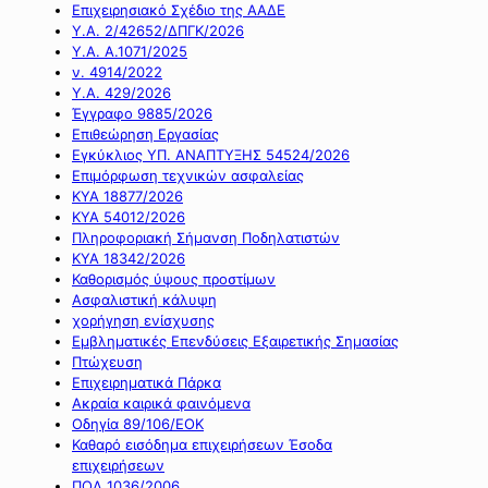
Επιχειρησιακό Σχέδιο της ΑΑΔΕ
Υ.Α. 2/42652/ΔΠΓΚ/2026
Υ.Α. Α.1071/2025
ν. 4914/2022
Υ.Α. 429/2026
Έγγραφο 9885/2026
Επιθεώρηση Εργασίας
Εγκύκλιος ΥΠ. ΑΝΑΠΤΥΞΗΣ 54524/2026
Επιμόρφωση τεχνικών ασφαλείας
ΚΥΑ 18877/2026
ΚΥΑ 54012/2026
Πληροφοριακή Σήμανση Ποδηλατιστών
ΚΥΑ 18342/2026
Καθορισμός ύψους προστίμων
Ασφαλιστική κάλυψη
χορήγηση ενίσχυσης
Εμβληματικές Επενδύσεις Εξαιρετικής Σημασίας
Πτώχευση
Επιχειρηματικά Πάρκα
Ακραία καιρικά φαινόμενα
Οδηγία 89/106/ΕΟΚ
Καθαρό εισόδημα επιχειρήσεων Έσοδα
επιχειρήσεων
ΠΟΛ 1036/2006