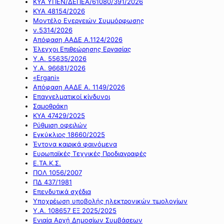
ΚΥΑ ΥΠΕΝ/ΔΕΠΕΑ/61080/391/2026
ΚΥΑ 48154/2026
Μοντέλο Ενεργειών Συμμόρφωσης
ν.5314/2026
Απόφαση ΑΑΔΕ Α.1124/2026
Έλεγχοι Επιθεώρησης Εργασίας
Υ.Α. 55635/2026
Υ.Α. 96681/2026
«Ergani»
Απόφαση ΑΑΔΕ Α. 1149/2026
Επαγγελματικοί κίνδυνοι
Σαμοθράκη
ΚΥΑ 47429/2025
Ρύθμιση οφειλών
Εγκύκλιος 18660/2025
Έντονα καιρικά φαινόμενα
Ευρωπαϊκές Τεχνικές Προδιαγραφές
Ε.ΤΑ.Κ.Σ.
ΠΟΛ 1056/2007
ΠΔ 437/1981
Επενδυτικά σχέδια
Υποχρέωση υποβολής ηλεκτρονικών τιμολογίων
Υ.Α. 108657 ΕΞ 2025/2025
Ενιαία Αρχή Δημοσίων Συμβάσεων