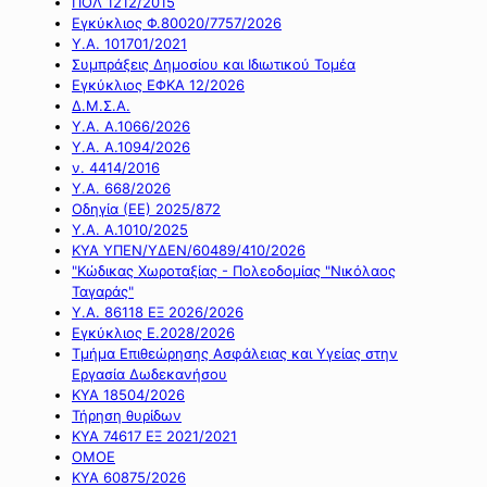
ΠΟΛ 1212/2015
Εγκύκλιος Φ.80020/7757/2026
Υ.Α. 101701/2021
Συμπράξεις Δημοσίου και Ιδιωτικού Τομέα
Εγκύκλιος ΕΦΚΑ 12/2026
Δ.Μ.Σ.Α.
Υ.Α. Α.1066/2026
Υ.Α. Α.1094/2026
ν. 4414/2016
Y.A. 668/2026
Οδηγία (ΕΕ) 2025/872
Υ.Α. Α.1010/2025
ΚΥΑ ΥΠΕΝ/ΥΔΕΝ/60489/410/2026
"Κώδικας Χωροταξίας - Πολεοδομίας "Νικόλαος
Ταγαράς"
Υ.Α. 86118 ΕΞ 2026/2026
Εγκύκλιος Ε.2028/2026
Τμήμα Επιθεώρησης Ασφάλειας και Υγείας στην
Εργασία Δωδεκανήσου
ΚΥΑ 18504/2026
Τήρηση θυρίδων
ΚΥΑ 74617 ΕΞ 2021/2021
ΟΜΟΕ
ΚΥΑ 60875/2026