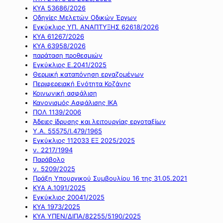
ΚΥΑ 53686/2026
Οδηγίες Μελετών Οδικών Έργων
Εγκύκλιος ΥΠ. ΑΝΑΠΤΥΞΗΣ 62618/2026
ΚΥΑ 61267/2026
ΚΥΑ 63958/2026
παράταση προθεσμιών
Εγκύκλιος Ε.2041/2025
Θερμική καταπόνηση εργαζομένων
Περιφερειακή Ενότητα Κοζάνης
Κοινωνική ασφάλιση
Κανονισμός Ασφάλισης ΙΚΑ
ΠΟΛ 1139/2006
Άδειες ίδρυσης και λειτουργίας εργοταξίων
Υ.Α. 55575/Ι.479/1965
Εγκύκλιος 112033 ΕΞ 2025/2025
ν. 2217/1994
Παράβολο
ν. 5209/2025
Πράξη Υπουργικού Συμβουλίου 16 της 31.05.2021
ΚΥΑ Α.1091/2025
Εγκύκλιος 20041/2025
ΚΥΑ 1973/2025
ΚΥΑ ΥΠΕΝ/ΔΙΠΑ/82255/5190/2025