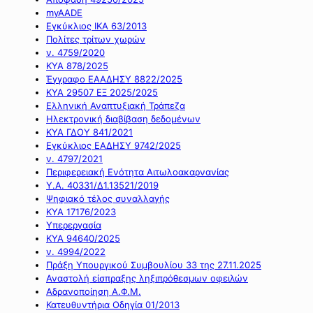
myAADE
Εγκύκλιος ΙΚΑ 63/2013
Πολίτες τρίτων χωρών
ν. 4759/2020
ΚΥΑ 878/2025
Έγγραφο ΕΑΑΔΗΣΥ 8822/2025
ΚΥΑ 29507 ΕΞ 2025/2025
Ελληνική Αναπτυξιακή Τράπεζα
Ηλεκτρονική διαβίβαση δεδομένων
ΚΥΑ ΓΔΟΥ 841/2021
Εγκύκλιος ΕΑΔΗΣΥ 9742/2025
ν. 4797/2021
Περιφερειακή Ενότητα Αιτωλοακαρνανίας
Υ.Α. 40331/Δ1.13521/2019
Ψηφιακό τέλος συναλλαγής
ΚΥΑ 17176/2023
Υπερεργασία
ΚΥΑ 94640/2025
ν. 4994/2022
Πράξη Υπουργικού Συμβουλίου 33 της 27.11.2025
Αναστολή είσπραξης ληξιπρόθεσμων οφειλών
Αδρανοποίηση Α.Φ.Μ.
Κατευθυντήρια Οδηγία 01/2013