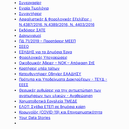
Συνεργασίες
Ενιαία Τιμολόγια
Συναντήσεις
Ασφαλιστικές & Φορολογικές Εξελίξεις -
Ν.4387/2016, Ν.4389/2016, Ν. 4403/2016
Εκδόσεις ΣΑΤΕ
Διαγωνισμοί
ΠΔ 71/2019 – Παρατάσεις ΜΕΕΠ
ΣΕΕΟ
ΕΣΗΔΗΣ για τα Δημόσια Έργα
Φορολογικές Υποχρεώσεις
Οικοδομικές Άδειες – ΝΟΚ – Απόφαση ΣτΕ
Κρατήσεις υπέρ τρίτων
Κατευθυντήριες Οδηγίες ΕΑΑΔΗΣΥ
Πρότυπα και Υποδείγματα Διακηρύξεων - ΤΕΥΔ -
ΕΕΕΣ
Θεσμικές ρυθμίσεις για την αντιμετώπιση των
ανατιμήσεων των υλικών - Αναθεώρηση
Χρηματοδοτικά Εργαλεία ΤΜΕΔΕ
ΕΛΟΤ: Σχέδια ΕΤΕΠ σε δημόσια κρίση
Κορωνοϊός (COVID-19) και Επιχειρηματικότητα
Your Data Stories