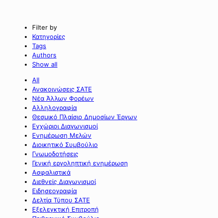
Filter by
Κατηγορίες
Tags
Authors
Show all
All
Ανακοινώσεις ΣΑΤΕ
Νέα Άλλων Φορέων
Αλληλογραφία
Θεσμικό Πλαίσιο Δημοσίων Έργων
Εγχώριοι Διαγωνισμοί
Ενημέρωση Μελών
Διοικητικό Συμβούλιο
Γνωμοδοτήσεις
Γενική εργοληπτική ενημέρωση
Ασφαλιστικά
Διεθνείς Διαγωνισμοί
Ειδησεογραφία
Δελτία Τύπου ΣΑΤΕ
Εξελεγκτική Επιτροπή