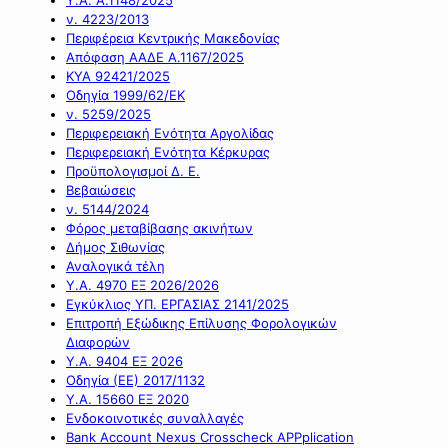
ν. 4223/2013
Περιφέρεια Κεντρικής Μακεδονίας
Απόφαση ΑΑΔΕ Α.1167/2025
ΚΥΑ 92421/2025
Οδηγία 1999/62/ΕΚ
ν. 5259/2025
Περιφερειακή Ενότητα Αργολίδας
Περιφερειακή Ενότητα Κέρκυρας
Προϋπολογισμοί Δ. Ε.
Βεβαιώσεις
ν. 5144/2024
Φόρος μεταβίβασης ακινήτων
Δήμος Σιθωνίας
Αναλογικά τέλη
Υ.Α. 4970 ΕΞ 2026/2026
Εγκύκλιος ΥΠ. ΕΡΓΑΣΙΑΣ 2141/2025
Επιτροπή Εξώδικης Επίλυσης Φορολογικών
Διαφορών
Υ.Α. 9404 ΕΞ 2026
Οδηγία (ΕΕ) 2017/1132
Υ.Α. 15660 ΕΞ 2020
Ενδοκοινοτικές συναλλαγές
Bank Account Nexus Crosscheck APPplication