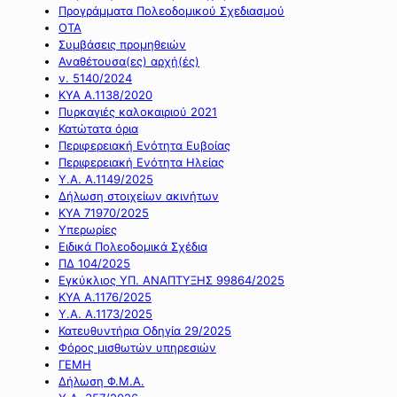
Προγράμματα Πολεοδομικού Σχεδιασμού
ΟΤΑ
Συμβάσεις προμηθειών
Αναθέτουσα(ες) αρχή(ές)
ν. 5140/2024
ΚΥΑ Α.1138/2020
Πυρκαγιές καλοκαιριού 2021
Κατώτατα όρια
Περιφερειακή Ενότητα Ευβοίας
Περιφερειακή Ενότητα Ηλείας
Υ.Α. Α.1149/2025
Δήλωση στοιχείων ακινήτων
ΚΥΑ 71970/2025
Υπερωρίες
Ειδικά Πολεοδομικά Σχέδια
ΠΔ 104/2025
Εγκύκλιος ΥΠ. ΑΝΑΠΤΥΞΗΣ 99864/2025
ΚΥΑ Α.1176/2025
Υ.Α. Α.1173/2025
Κατευθυντήρια Οδηγία 29/2025
Φόρος μισθωτών υπηρεσιών
ΓΕΜΗ
Δήλωση Φ.Μ.Α.