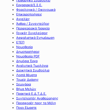
Πειθαρχικό Συμβούλιο
Εργασιακά/Σ.Σ.Ε.
Φορολογικά / Οικονομικά
Επικαιροποιήσεις
Αγγελίες
Άρθρα / Συνεντεύξεις
Περιφερειακά Γραφεία
Γενικές Συνελεύσεις
Ασφαλιστικά Ενημέρωση
ΕΤΕΠ
Νομοθεσία
Δημοπρατήσεις
Νομοθεσία PDF
Δημόσια Έργα
Αναλυτικά Τιμολόγια
Διοικητικά Συμβούλια
Λοιπά θέματα
Τομείς Δράσης
Σεμινάρια
Βήμα Μελών
Πρακτικά Ε.Δ.Τ.Δ.Ε.
Συντελεστές Αναθεώρησης
Προσφορές προς τα Μέλη
Ποιοι Είμαστε