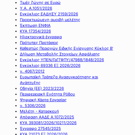
Τιμές ζώνης σε Ευρώ
Υ.Α. Α.1051/2026
Εγκύκλιος ΕΑΔΗΣΥ 2159/2026
Προεκτιμώμενη αμοιβή μελέτης
Έκπτωση ΕΝΦΙΑ
ΚΥΑ 17354/2026
Ηλεκτρονικά έγγραφα
Πρότυπες Προτάσεις
Καθεστώς Περιοχών Ειδικής Ενίσχυσης Κύκλος Β’
Δήλωση Μεταβολής Στοιχείων Ασφάλισης
Εγκύκλιος ΥΠΕΝ/ΓρΓΓΦΠΥ/47988/1848/2026
Εγκύκλιος 69336 ΕΞ 2026/2026
ν. 4067/2012
Ευρωπαϊκή Τράπεζα Ανασυγκρότησης και
Ανάπτυξης
Οδηγία (ΕΕ) 2023/2226
Περιφερειακή Ενότητα Ρόδου
Ψηφιακή Κάρτα Εργασίας
ν. 5306/2026
Μελέτη - Κατασκευή
Απόφαση ΑΑΔΕ Α.1072/2025
ΚΥΑ 393081/2026/10211/2026
Έγγραφο 27545/2025
ΚΥΑ 21073 ΕΞ 2026/2026