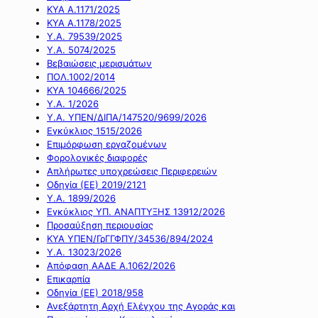
ΚΥΑ Α.1171/2025
ΚΥΑ Α.1178/2025
Υ.Α. 79539/2025
Υ.Α. 5074/2025
Βεβαιώσεις μερισμάτων
ΠΟΛ.1002/2014
ΚΥΑ 104666/2025
Υ.Α. 1/2026
Υ.Α. ΥΠΕΝ/ΔΙΠΑ/147520/9699/2026
Εγκύκλιος 1515/2026
Επιμόρφωση εργαζομένων
Φορολογικές διαφορές
Απλήρωτες υποχρεώσεις Περιφερειών
Οδηγία (ΕΕ) 2019/2121
Υ.Α. 1899/2026
Εγκύκλιος ΥΠ. ΑΝΑΠΤΥΞΗΣ 13912/2026
Προσαύξηση περιουσίας
ΚΥΑ ΥΠΕΝ/ΓρΓΓΦΠΥ/34536/894/2024
Υ.Α. 13023/2026
Απόφαση ΑΑΔΕ Α.1062/2026
Επικαρπία
Οδηγία (ΕΕ) 2018/958
Ανεξάρτητη Αρχή Ελέγχου της Αγοράς και