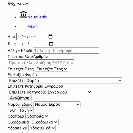
Ψάχνω για
Νομοθεσία
Μέλη
Από
Έως
Λέξη - Κλειδί
Πρωτοκολλο/Αριθμός
Επιλέξτε Έτος
Επιλέξτε Φορέα
Επιλέξτε Κατηγορία Εγγράφου
Αναζήτηση
Νομός Έδρας
Τάξη
Οδοποιία
Οικοδομικά
Υδραυλικά