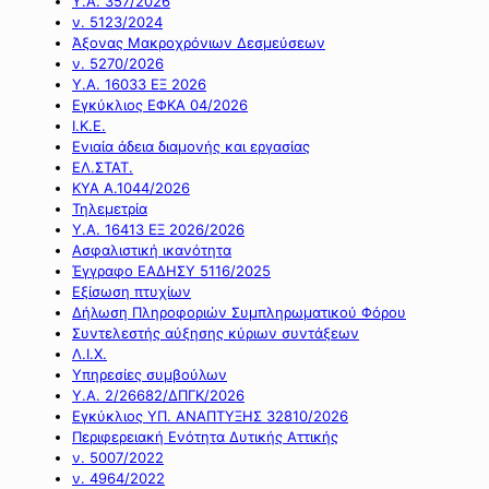
Υ.Α. 357/2026
ν. 5123/2024
Άξονας Μακροχρόνιων Δεσμεύσεων
ν. 5270/2026
Υ.Α. 16033 ΕΞ 2026
Εγκύκλιος ΕΦΚΑ 04/2026
Ι.Κ.Ε.
Ενιαία άδεια διαμονής και εργασίας
ΕΛ.ΣΤΑΤ.
ΚΥΑ Α.1044/2026
Τηλεμετρία
Υ.Α. 16413 ΕΞ 2026/2026
Ασφαλιστική ικανότητα
Έγγραφο ΕΑΔΗΣΥ 5116/2025
Εξίσωση πτυχίων
Δήλωση Πληροφοριών Συμπληρωματικού Φόρου
Συντελεστής αύξησης κύριων συντάξεων
Λ.Ι.Χ.
Υπηρεσίες συμβούλων
Υ.Α. 2/26682/ΔΠΓΚ/2026
Εγκύκλιος ΥΠ. ΑΝΑΠΤΥΞΗΣ 32810/2026
Περιφερειακή Ενότητα Δυτικής Αττικής
ν. 5007/2022
ν. 4964/2022