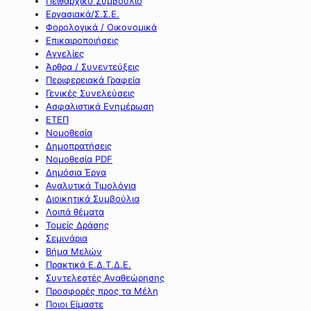
Πειθαρχικό Συμβούλιο
Εργασιακά/Σ.Σ.Ε.
Φορολογικά / Οικονομικά
Επικαιροποιήσεις
Αγγελίες
Άρθρα / Συνεντεύξεις
Περιφερειακά Γραφεία
Γενικές Συνελεύσεις
Ασφαλιστικά Ενημέρωση
ΕΤΕΠ
Νομοθεσία
Δημοπρατήσεις
Νομοθεσία PDF
Δημόσια Έργα
Αναλυτικά Τιμολόγια
Διοικητικά Συμβούλια
Λοιπά θέματα
Τομείς Δράσης
Σεμινάρια
Βήμα Μελών
Πρακτικά Ε.Δ.Τ.Δ.Ε.
Συντελεστές Αναθεώρησης
Προσφορές προς τα Μέλη
Ποιοι Είμαστε