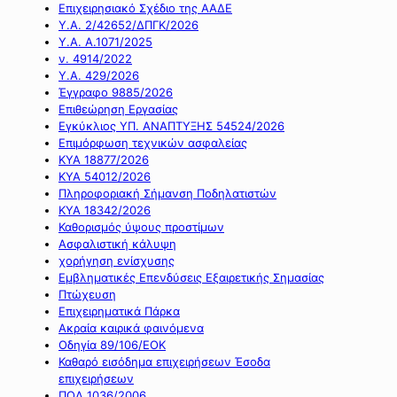
Επιχειρησιακό Σχέδιο της ΑΑΔΕ
Υ.Α. 2/42652/ΔΠΓΚ/2026
Υ.Α. Α.1071/2025
ν. 4914/2022
Υ.Α. 429/2026
Έγγραφο 9885/2026
Επιθεώρηση Εργασίας
Εγκύκλιος ΥΠ. ΑΝΑΠΤΥΞΗΣ 54524/2026
Επιμόρφωση τεχνικών ασφαλείας
ΚΥΑ 18877/2026
ΚΥΑ 54012/2026
Πληροφοριακή Σήμανση Ποδηλατιστών
ΚΥΑ 18342/2026
Καθορισμός ύψους προστίμων
Ασφαλιστική κάλυψη
χορήγηση ενίσχυσης
Εμβληματικές Επενδύσεις Εξαιρετικής Σημασίας
Πτώχευση
Επιχειρηματικά Πάρκα
Ακραία καιρικά φαινόμενα
Οδηγία 89/106/ΕΟΚ
Καθαρό εισόδημα επιχειρήσεων Έσοδα
επιχειρήσεων
ΠΟΛ 1036/2006