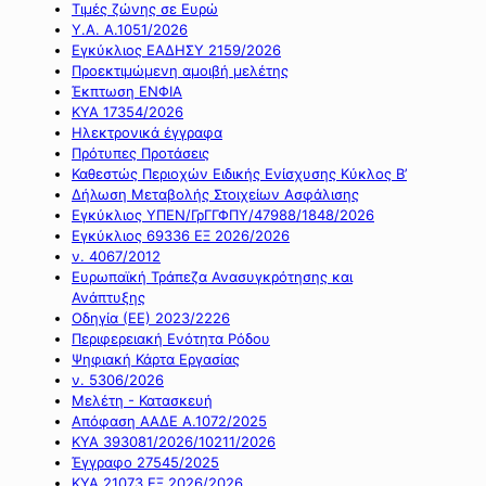
Τιμές ζώνης σε Ευρώ
Υ.Α. Α.1051/2026
Εγκύκλιος ΕΑΔΗΣΥ 2159/2026
Προεκτιμώμενη αμοιβή μελέτης
Έκπτωση ΕΝΦΙΑ
ΚΥΑ 17354/2026
Ηλεκτρονικά έγγραφα
Πρότυπες Προτάσεις
Καθεστώς Περιοχών Ειδικής Ενίσχυσης Κύκλος Β’
Δήλωση Μεταβολής Στοιχείων Ασφάλισης
Εγκύκλιος ΥΠΕΝ/ΓρΓΓΦΠΥ/47988/1848/2026
Εγκύκλιος 69336 ΕΞ 2026/2026
ν. 4067/2012
Ευρωπαϊκή Τράπεζα Ανασυγκρότησης και
Ανάπτυξης
Οδηγία (ΕΕ) 2023/2226
Περιφερειακή Ενότητα Ρόδου
Ψηφιακή Κάρτα Εργασίας
ν. 5306/2026
Μελέτη - Κατασκευή
Απόφαση ΑΑΔΕ Α.1072/2025
ΚΥΑ 393081/2026/10211/2026
Έγγραφο 27545/2025
ΚΥΑ 21073 ΕΞ 2026/2026