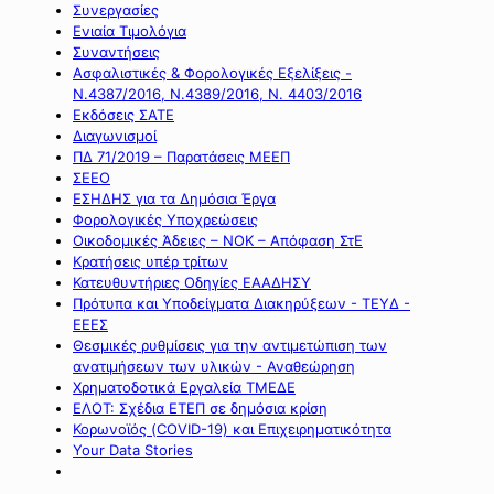
Συνεργασίες
Ενιαία Τιμολόγια
Συναντήσεις
Ασφαλιστικές & Φορολογικές Εξελίξεις -
Ν.4387/2016, Ν.4389/2016, Ν. 4403/2016
Εκδόσεις ΣΑΤΕ
Διαγωνισμοί
ΠΔ 71/2019 – Παρατάσεις ΜΕΕΠ
ΣΕΕΟ
ΕΣΗΔΗΣ για τα Δημόσια Έργα
Φορολογικές Υποχρεώσεις
Οικοδομικές Άδειες – ΝΟΚ – Απόφαση ΣτΕ
Κρατήσεις υπέρ τρίτων
Κατευθυντήριες Οδηγίες ΕΑΑΔΗΣΥ
Πρότυπα και Υποδείγματα Διακηρύξεων - ΤΕΥΔ -
ΕΕΕΣ
Θεσμικές ρυθμίσεις για την αντιμετώπιση των
ανατιμήσεων των υλικών - Αναθεώρηση
Χρηματοδοτικά Εργαλεία ΤΜΕΔΕ
ΕΛΟΤ: Σχέδια ΕΤΕΠ σε δημόσια κρίση
Κορωνοϊός (COVID-19) και Επιχειρηματικότητα
Your Data Stories