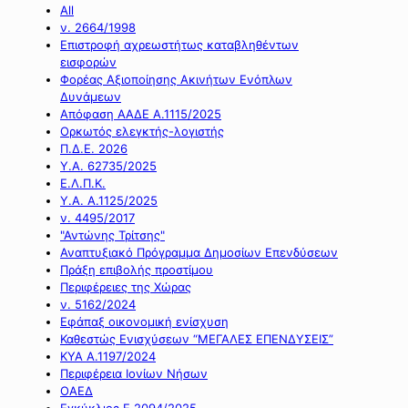
All
ν. 2664/1998
Επιστροφή αχρεωστήτως καταβληθέντων
εισφορών
Φορέας Αξιοποίησης Ακινήτων Ενόπλων
Δυνάμεων
Απόφαση ΑΑΔΕ Α.1115/2025
Ορκωτός ελεγκτής-λογιστής
Π.Δ.Ε. 2026
Υ.Α. 62735/2025
Ε.Λ.Π.Κ.
Υ.Α. Α.1125/2025
ν. 4495/2017
"Αντώνης Τρίτσης"
Αναπτυξιακό Πρόγραμμα Δημοσίων Επενδύσεων
Πράξη επιβολής προστίμου
Περιφέρειες της Χώρας
ν. 5162/2024
Εφάπαξ οικονομική ενίσχυση
Καθεστώς Ενισχύσεων “ΜΕΓΑΛΕΣ ΕΠΕΝΔΥΣΕΙΣ”
ΚΥΑ Α.1197/2024
Περιφέρεια Ιονίων Νήσων
ΟΑΕΔ
Εγκύκλιος Ε.2094/2025