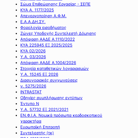
Σώμα Επιθεώρησης Εργασίας - ΣΕΠΕ
ΚΥΑ Α. 1177/2025
Απενεργοποίηση Α.Φ.Μ.
Ε.Α.Α.ΔΗ.ΣΥ.
Φορολογία εισοδήματος
Ζώνες Υποδοχής Συντελεστή Δόμησης
Απόφαση ΑΑΔΕ Α.1110/2022
ΚΥΑ 225945 ΕΞ 2025/2025
ΚΥΑ 02/2026
Υ.Α. 03/2026
Απόφαση ΑΑΔΕ Α.1004/2026
Στοιχεία καταθετικών λογαριασμών
Υ.Α. 15245 ΕΞ 2026
Διασυνοριακές συγχωνεύσεις
ν. 5275/2026
INTRASTAT
Οδηγίες συμπλήρωσης εντύπων
Έντυπο Ν
Υ.Α. 57732 ΕΞ 2021/2021
ΕΝ.Φ.Ι.Α. Νομικά πρόσωπα κερδοσκοπικού
χαρακτήρα
Ευρωπαϊκή Επιτροπή
Συντελεστής (τκ)