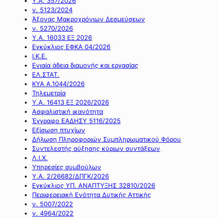
Υ.Α. 357/2026
ν. 5123/2024
Άξονας Μακροχρόνιων Δεσμεύσεων
ν. 5270/2026
Υ.Α. 16033 ΕΞ 2026
Εγκύκλιος ΕΦΚΑ 04/2026
Ι.Κ.Ε.
Ενιαία άδεια διαμονής και εργασίας
ΕΛ.ΣΤΑΤ.
ΚΥΑ Α.1044/2026
Τηλεμετρία
Υ.Α. 16413 ΕΞ 2026/2026
Ασφαλιστική ικανότητα
Έγγραφο ΕΑΔΗΣΥ 5116/2025
Εξίσωση πτυχίων
Δήλωση Πληροφοριών Συμπληρωματικού Φόρου
Συντελεστής αύξησης κύριων συντάξεων
Λ.Ι.Χ.
Υπηρεσίες συμβούλων
Υ.Α. 2/26682/ΔΠΓΚ/2026
Εγκύκλιος ΥΠ. ΑΝΑΠΤΥΞΗΣ 32810/2026
Περιφερειακή Ενότητα Δυτικής Αττικής
ν. 5007/2022
ν. 4964/2022