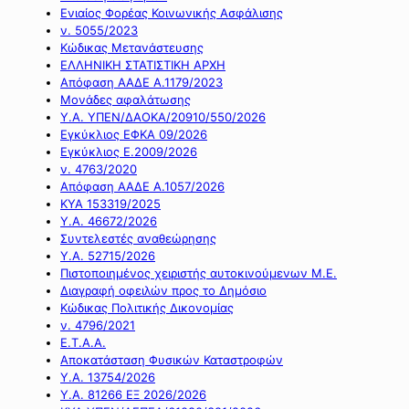
Ενιαίος Φορέας Κοινωνικής Ασφάλισης
ν. 5055/2023
Κώδικας Μετανάστευσης
ΕΛΛΗΝΙΚΗ ΣΤΑΤΙΣΤΙΚΗ ΑΡΧΗ
Απόφαση ΑΑΔΕ Α.1179/2023
Μονάδες αφαλάτωσης
Υ.Α. ΥΠΕΝ/ΔΑΟΚΑ/20910/550/2026
Εγκύκλιος ΕΦΚΑ 09/2026
Εγκύκλιος Ε.2009/2026
ν. 4763/2020
Απόφαση ΑΑΔΕ Α.1057/2026
ΚΥΑ 153319/2025
Υ.Α. 46672/2026
Συντελεστές αναθεώρησης
Υ.Α. 52715/2026
Πιστοποιημένος χειριστής αυτοκινούμενων Μ.Ε.
Διαγραφή οφειλών προς το Δημόσιο
Κώδικας Πολιτικής Δικονομίας
ν. 4796/2021
Ε.Τ.Α.Α.
Αποκατάσταση Φυσικών Καταστροφών
Υ.Α. 13754/2026
Υ.Α. 81266 ΕΞ 2026/2026