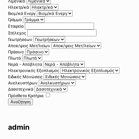
Λιμενικά
Ηλεκτρ/κά
Βιομ/κά Ενεργ
Γράμμα
Εταιρεία
Στέλεχος
Γεωτρήσεων
Αποκ/ψεις Μετ/λείων
Πράσινο
Πλωτά
Νερά - Απόβλητα
Ηλεκτρονικός Εξοπλισμός
Ειδικές Μονώσεις
Ανελκυστήρων
Δασοτεχνικά
Πρόσθετα Κριτήρια
Αναζήτηση
admin