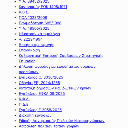
Υ.Α. 39452/2025
Κανονισμός ΕΟΚ 1408/1971
Κ.Β.Σ.
ΠΟΛ 1028/2006
Γνωμοδότηση 685/1988
Υ.Α. 48505/2025
Ηλεκτρονικά τιμολόγια
ν. 2229/1994
Άσκηση προσφυγής
Επανάκριση
Κυβερνητική Επιτροπή Συμβάσεων Στρατηγικής
Σημασίας
Δήλωση φορολογίας εισοδήματος νομικών
προσώπων
Εγκύκλιος Ο. 3036/2025
Οδηγία (ΕΕ) 2024/1265
Κατάταξη δημοσίων και ιδιωτικών έργων
Εγκύκλιος ΕΦΚΑ 09/2025
Κ.Φ.Δ.
Π.Δ.Ε.
Εγκύκλιος Ε.2058/2025
Διακοπή εργασιών
Ειδικός Λογαριασμός Παιδικών Κατασκηνώσεων
Ασφάλιση πολιτών τρίτων χωρών