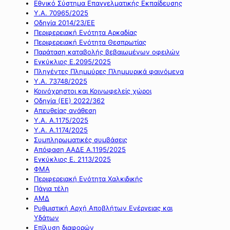
Εθνικό Σύστημα Επαγγελματικής Εκπαίδευσης
Υ.Α. 70965/2025
Οδηγία 2014/23/ΕΕ
Περιφερειακή Ενότητα Αρκαδίας
Περιφερειακή Ενότητα Θεσπρωτίας
Παράταση καταβολής βεβαιωμένων οφειλών
Εγκύκλιος Ε.2095/2025
Πληγέντες Πλημμύρες Πλημμυρικά φαινόμενα
Υ.Α. 73748/2025
Κοινόχρηστοι και Κοινωφελείς χώροι
Οδηγία (ΕΕ) 2022/362
Απευθείας ανάθεση
Υ.Α. Α.1175/2025
Υ.Α. Α.1174/2025
Συμπληρωματικές συμβάσεις
Απόφαση ΑΑΔΕ Α.1195/2025
Εγκύκλιος Ε. 2113/2025
ΦΜΑ
Περιφερειακή Ενότητα Χαλκιδικής
Πάγια τέλη
ΑΜΔ
Ρυθμιστική Αρχή Αποβλήτων Ενέργειας και
Υδάτων
Επίλυση διαφορών