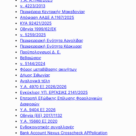
ν. 4223/2013
Περιφέρεια Κεντρικής Μακεδονίας
Απόφαση ΑΑΔΕ Α.1167/2025
ΚΥΑ 92421/2025
Οδηγία 1999/62/ΕΚ
ν. 5259/2025
Περιφερειακή Ενότητα Αργολίδας
Περιφερειακή Ενότητα Κέρκυρας
Προϋπολογισμοί Δ. Ε.
Βεβαιώσεις
ν. 5144/2024
Φόρος μεταβίβασης ακινήτων
Δήμος Σιθωνίας
Αναλογικά τέλη
Υ.Α. 4970 ΕΞ 2026/2026
Εγκύκλιος ΥΠ. ΕΡΓΑΣΙΑΣ 2141/2025
Επιτροπή Εξώδικης Επίλυσης Φορολογικών
Διαφορών
Υ.Α. 9404 ΕΞ 2026
Οδηγία (ΕΕ) 2017/1132
Υ.Α. 15660 ΕΞ 2020
Ενδοκοινοτικές συναλλαγές
Bank Account Nexus Crosscheck APPplication