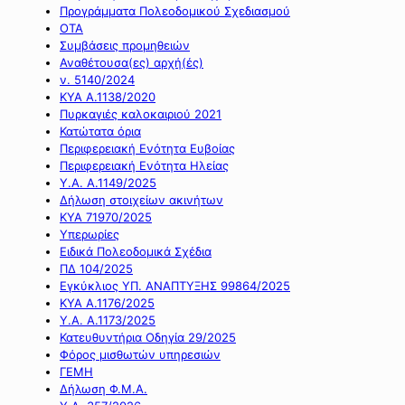
Προγράμματα Πολεοδομικού Σχεδιασμού
ΟΤΑ
Συμβάσεις προμηθειών
Αναθέτουσα(ες) αρχή(ές)
ν. 5140/2024
ΚΥΑ Α.1138/2020
Πυρκαγιές καλοκαιριού 2021
Κατώτατα όρια
Περιφερειακή Ενότητα Ευβοίας
Περιφερειακή Ενότητα Ηλείας
Υ.Α. Α.1149/2025
Δήλωση στοιχείων ακινήτων
ΚΥΑ 71970/2025
Υπερωρίες
Ειδικά Πολεοδομικά Σχέδια
ΠΔ 104/2025
Εγκύκλιος ΥΠ. ΑΝΑΠΤΥΞΗΣ 99864/2025
ΚΥΑ Α.1176/2025
Υ.Α. Α.1173/2025
Κατευθυντήρια Οδηγία 29/2025
Φόρος μισθωτών υπηρεσιών
ΓΕΜΗ
Δήλωση Φ.Μ.Α.