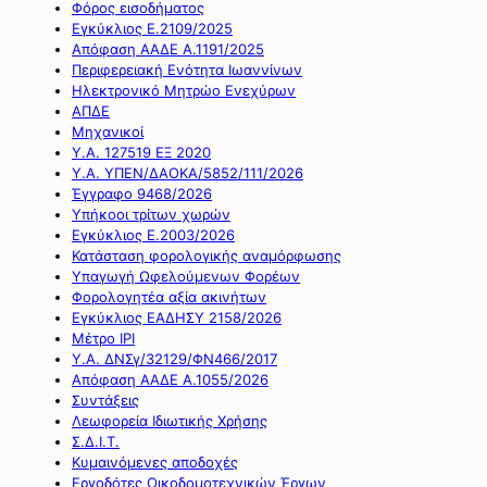
Φόρος εισοδήματος
Εγκύκλιος Ε.2109/2025
Απόφαση ΑΑΔΕ Α.1191/2025
Περιφερειακή Ενότητα Ιωαννίνων
Ηλεκτρονικό Μητρώο Ενεχύρων
ΑΠΔΕ
Μηχανικοί
Υ.Α. 127519 ΕΞ 2020
Υ.Α. ΥΠΕΝ/ΔΑΟΚΑ/5852/111/2026
Έγγραφο 9468/2026
Υπήκοοι τρίτων χωρών
Εγκύκλιος Ε.2003/2026
Κατάσταση φορολογικής αναμόρφωσης
Υπαγωγή Ωφελούμενων Φορέων
Φορολογητέα αξία ακινήτων
Εγκύκλιος ΕΑΔΗΣΥ 2158/2026
Μέτρο IPI
Υ.Α. ΔΝΣγ/32129/ΦΝ466/2017
Απόφαση ΑΑΔΕ Α.1055/2026
Συντάξεις
Λεωφορεία Ιδιωτικής Χρήσης
Σ.Δ.Ι.Τ.
Κυμαινόμενες αποδοχές
Εργοδότες Οικοδομοτεχνικών Έργων