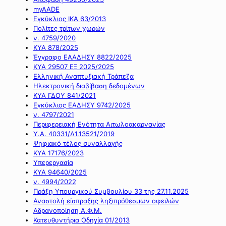
myAADE
Εγκύκλιος ΙΚΑ 63/2013
Πολίτες τρίτων χωρών
ν. 4759/2020
ΚΥΑ 878/2025
Έγγραφο ΕΑΑΔΗΣΥ 8822/2025
ΚΥΑ 29507 ΕΞ 2025/2025
Ελληνική Αναπτυξιακή Τράπεζα
Ηλεκτρονική διαβίβαση δεδομένων
ΚΥΑ ΓΔΟΥ 841/2021
Εγκύκλιος ΕΑΔΗΣΥ 9742/2025
ν. 4797/2021
Περιφερειακή Ενότητα Αιτωλοακαρνανίας
Υ.Α. 40331/Δ1.13521/2019
Ψηφιακό τέλος συναλλαγής
ΚΥΑ 17176/2023
Υπερεργασία
ΚΥΑ 94640/2025
ν. 4994/2022
Πράξη Υπουργικού Συμβουλίου 33 της 27.11.2025
Αναστολή είσπραξης ληξιπρόθεσμων οφειλών
Αδρανοποίηση Α.Φ.Μ.
Κατευθυντήρια Οδηγία 01/2013