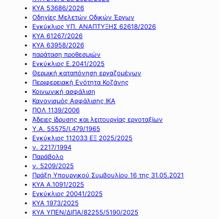
ΚΥΑ 53686/2026
Οδηγίες Μελετών Οδικών Έργων
Εγκύκλιος ΥΠ. ΑΝΑΠΤΥΞΗΣ 62618/2026
ΚΥΑ 61267/2026
ΚΥΑ 63958/2026
παράταση προθεσμιών
Εγκύκλιος Ε.2041/2025
Θερμική καταπόνηση εργαζομένων
Περιφερειακή Ενότητα Κοζάνης
Κοινωνική ασφάλιση
Κανονισμός Ασφάλισης ΙΚΑ
ΠΟΛ 1139/2006
Άδειες ίδρυσης και λειτουργίας εργοταξίων
Υ.Α. 55575/Ι.479/1965
Εγκύκλιος 112033 ΕΞ 2025/2025
ν. 2217/1994
Παράβολο
ν. 5209/2025
Πράξη Υπουργικού Συμβουλίου 16 της 31.05.2021
ΚΥΑ Α.1091/2025
Εγκύκλιος 20041/2025
ΚΥΑ 1973/2025
ΚΥΑ ΥΠΕΝ/ΔΙΠΑ/82255/5190/2025