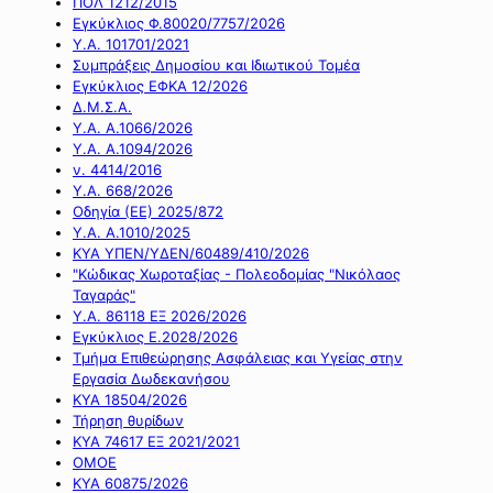
ΠΟΛ 1212/2015
Εγκύκλιος Φ.80020/7757/2026
Υ.Α. 101701/2021
Συμπράξεις Δημοσίου και Ιδιωτικού Τομέα
Εγκύκλιος ΕΦΚΑ 12/2026
Δ.Μ.Σ.Α.
Υ.Α. Α.1066/2026
Υ.Α. Α.1094/2026
ν. 4414/2016
Y.A. 668/2026
Οδηγία (ΕΕ) 2025/872
Υ.Α. Α.1010/2025
ΚΥΑ ΥΠΕΝ/ΥΔΕΝ/60489/410/2026
"Κώδικας Χωροταξίας - Πολεοδομίας "Νικόλαος
Ταγαράς"
Υ.Α. 86118 ΕΞ 2026/2026
Εγκύκλιος Ε.2028/2026
Τμήμα Επιθεώρησης Ασφάλειας και Υγείας στην
Εργασία Δωδεκανήσου
ΚΥΑ 18504/2026
Τήρηση θυρίδων
ΚΥΑ 74617 ΕΞ 2021/2021
ΟΜΟΕ
ΚΥΑ 60875/2026