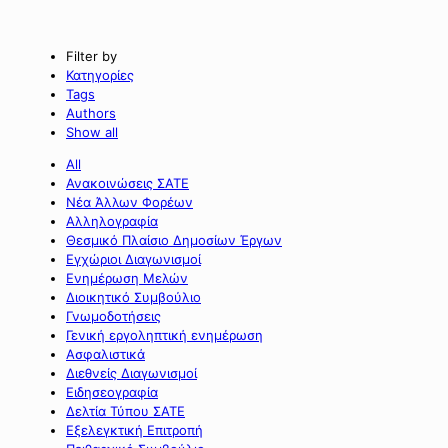
Filter by
Κατηγορίες
Tags
Authors
Show all
All
Ανακοινώσεις ΣΑΤΕ
Νέα Άλλων Φορέων
Αλληλογραφία
Θεσμικό Πλαίσιο Δημοσίων Έργων
Εγχώριοι Διαγωνισμοί
Ενημέρωση Μελών
Διοικητικό Συμβούλιο
Γνωμοδοτήσεις
Γενική εργοληπτική ενημέρωση
Ασφαλιστικά
Διεθνείς Διαγωνισμοί
Ειδησεογραφία
Δελτία Τύπου ΣΑΤΕ
Εξελεγκτική Επιτροπή