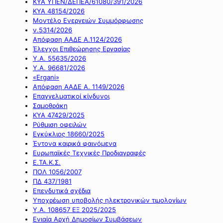
ΚΥΑ ΥΠΕΝ/ΔΕΠΕΑ/61080/391/2026
ΚΥΑ 48154/2026
Μοντέλο Ενεργειών Συμμόρφωσης
ν.5314/2026
Απόφαση ΑΑΔΕ Α.1124/2026
Έλεγχοι Επιθεώρησης Εργασίας
Υ.Α. 55635/2026
Υ.Α. 96681/2026
«Ergani»
Απόφαση ΑΑΔΕ Α. 1149/2026
Επαγγελματικοί κίνδυνοι
Σαμοθράκη
ΚΥΑ 47429/2025
Ρύθμιση οφειλών
Εγκύκλιος 18660/2025
Έντονα καιρικά φαινόμενα
Ευρωπαϊκές Τεχνικές Προδιαγραφές
Ε.ΤΑ.Κ.Σ.
ΠΟΛ 1056/2007
ΠΔ 437/1981
Επενδυτικά σχέδια
Υποχρέωση υποβολής ηλεκτρονικών τιμολογίων
Υ.Α. 108657 ΕΞ 2025/2025
Ενιαία Αρχή Δημοσίων Συμβάσεων