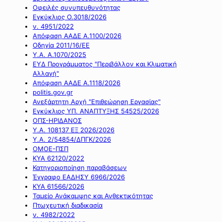
Οφειλές συνυπευθυνότητας
Εγκύκλιος Ο.3018/2026
ν. 4951/2022
Απόφαση ΑΑΔΕ Α.1100/2026
Οδηγία 2011/16/ΕΕ
Υ.Α. Α.1070/2025
ΕΥΔ Προγράμματος "Περιβάλλον και Κλιματική
Αλλαγή"
Απόφαση ΑΑΔΕ Α.1118/2026
politis.gov.gr
Ανεξάρτητη Αρχή "Επιθεώρηση Εργασίας"
Εγκύκλιος ΥΠ. ΑΝΑΠΤΥΞΗΣ 54525/2026
ΟΠΣ-ΗΡΙΔΑΝΟΣ
Υ.Α. 108137 ΕΞ 2026/2026
Υ.Α. 2/54854/ΔΠΓΚ/2026
ΟΜΟΕ-ΠΣΠ
ΚΥΑ 62120/2022
Κατηγοριοποίηση παραβάσεων
Έγγραφο ΕΑΔΗΣΥ 6966/2026
ΚΥΑ 61566/2026
Ταμείο Ανάκαμψης και Ανθεκτικότητας
Πτωχευτική διαδικασία
ν. 4982/2022