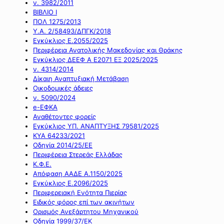
ν. 3982/2011
ΒΙΒΛΙΟ Ι
ΠΟΛ 1275/2013
Υ.Α. 2/58493/ΔΠΓΚ/2018
Εγκύκλιος Ε.2055/2025
Περιφέρεια Ανατολικής Μακεδονίας και Θράκης
Εγκύκλιος ΔΕΕΦ Α Ε2071 ΕΞ 2025/2025
ν. 4314/2014
Δίκαιη Αναπτυξιακή Μετάβαση
Οικοδομικές άδειες
ν. 5090/2024
e-ΕΦΚΑ
Αναθέτοντες φορείς
Εγκύκλιος ΥΠ. ΑΝΑΠΤΥΞΗΣ 79581/2025
ΚΥΑ 64233/2021
Οδηγία 2014/25/ΕΕ
Περιφέρεια Στερεάς Ελλάδας
Κ.Φ.Ε.
Απόφαση ΑΑΔΕ Α.1150/2025
Εγκύκλιος Ε.2096/2025
Περιφερειακή Ενότητα Πιερίας
Ειδικός φόρος επί των ακινήτων
Ορισμός Ανεξάρτητου Μηχανικού
Οδηγία 1999/37/ΕΚ