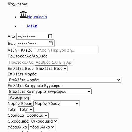
Ψάχνω για
Νομοθεσία
Μέλη
Από
Έως
Λέξη - Κλειδί
Πρωτοκολλο/Αριθμός
Επιλέξτε Έτος
Επιλέξτε Φορέα
Επιλέξτε Κατηγορία Εγγράφου
Αναζήτηση
Νομός Έδρας
Τάξη
Οδοποιία
Οικοδομικά
Υδραυλικά