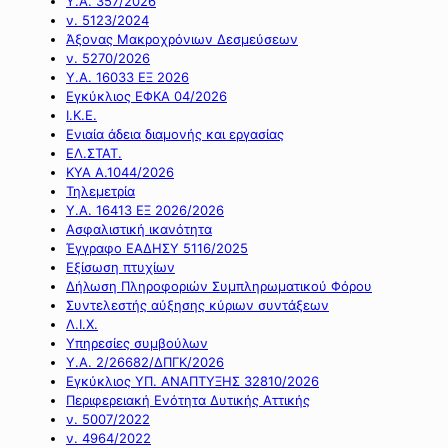
Υ.Α. 357/2026
ν. 5123/2024
Άξονας Μακροχρόνιων Δεσμεύσεων
ν. 5270/2026
Υ.Α. 16033 ΕΞ 2026
Εγκύκλιος ΕΦΚΑ 04/2026
Ι.Κ.Ε.
Ενιαία άδεια διαμονής και εργασίας
ΕΛ.ΣΤΑΤ.
ΚΥΑ Α.1044/2026
Τηλεμετρία
Υ.Α. 16413 ΕΞ 2026/2026
Ασφαλιστική ικανότητα
Έγγραφο ΕΑΔΗΣΥ 5116/2025
Εξίσωση πτυχίων
Δήλωση Πληροφοριών Συμπληρωματικού Φόρου
Συντελεστής αύξησης κύριων συντάξεων
Λ.Ι.Χ.
Υπηρεσίες συμβούλων
Υ.Α. 2/26682/ΔΠΓΚ/2026
Εγκύκλιος ΥΠ. ΑΝΑΠΤΥΞΗΣ 32810/2026
Περιφερειακή Ενότητα Δυτικής Αττικής
ν. 5007/2022
ν. 4964/2022