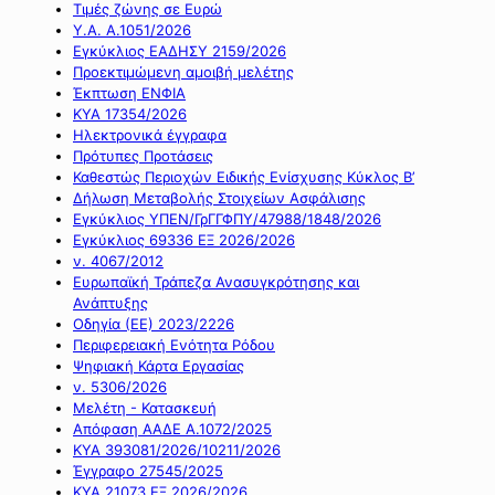
Τιμές ζώνης σε Ευρώ
Υ.Α. Α.1051/2026
Εγκύκλιος ΕΑΔΗΣΥ 2159/2026
Προεκτιμώμενη αμοιβή μελέτης
Έκπτωση ΕΝΦΙΑ
ΚΥΑ 17354/2026
Ηλεκτρονικά έγγραφα
Πρότυπες Προτάσεις
Καθεστώς Περιοχών Ειδικής Ενίσχυσης Κύκλος Β’
Δήλωση Μεταβολής Στοιχείων Ασφάλισης
Εγκύκλιος ΥΠΕΝ/ΓρΓΓΦΠΥ/47988/1848/2026
Εγκύκλιος 69336 ΕΞ 2026/2026
ν. 4067/2012
Ευρωπαϊκή Τράπεζα Ανασυγκρότησης και
Ανάπτυξης
Οδηγία (ΕΕ) 2023/2226
Περιφερειακή Ενότητα Ρόδου
Ψηφιακή Κάρτα Εργασίας
ν. 5306/2026
Μελέτη - Κατασκευή
Απόφαση ΑΑΔΕ Α.1072/2025
ΚΥΑ 393081/2026/10211/2026
Έγγραφο 27545/2025
ΚΥΑ 21073 ΕΞ 2026/2026