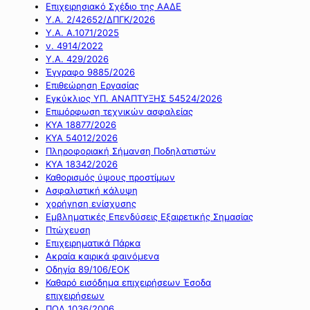
Επιχειρησιακό Σχέδιο της ΑΑΔΕ
Υ.Α. 2/42652/ΔΠΓΚ/2026
Υ.Α. Α.1071/2025
ν. 4914/2022
Υ.Α. 429/2026
Έγγραφο 9885/2026
Επιθεώρηση Εργασίας
Εγκύκλιος ΥΠ. ΑΝΑΠΤΥΞΗΣ 54524/2026
Επιμόρφωση τεχνικών ασφαλείας
ΚΥΑ 18877/2026
ΚΥΑ 54012/2026
Πληροφοριακή Σήμανση Ποδηλατιστών
ΚΥΑ 18342/2026
Καθορισμός ύψους προστίμων
Ασφαλιστική κάλυψη
χορήγηση ενίσχυσης
Εμβληματικές Επενδύσεις Εξαιρετικής Σημασίας
Πτώχευση
Επιχειρηματικά Πάρκα
Ακραία καιρικά φαινόμενα
Οδηγία 89/106/ΕΟΚ
Καθαρό εισόδημα επιχειρήσεων Έσοδα
επιχειρήσεων
ΠΟΛ 1036/2006