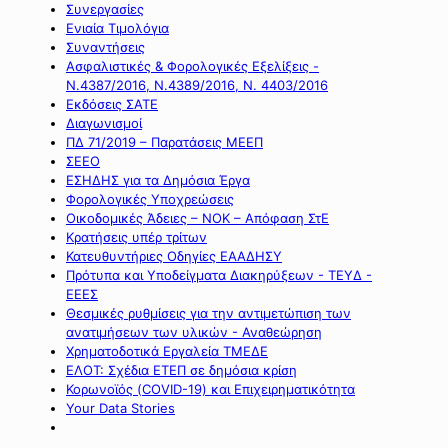
Συνεργασίες
Ενιαία Τιμολόγια
Συναντήσεις
Ασφαλιστικές & Φορολογικές Εξελίξεις -
Ν.4387/2016, Ν.4389/2016, Ν. 4403/2016
Εκδόσεις ΣΑΤΕ
Διαγωνισμοί
ΠΔ 71/2019 – Παρατάσεις ΜΕΕΠ
ΣΕΕΟ
ΕΣΗΔΗΣ για τα Δημόσια Έργα
Φορολογικές Υποχρεώσεις
Οικοδομικές Άδειες – ΝΟΚ – Απόφαση ΣτΕ
Κρατήσεις υπέρ τρίτων
Κατευθυντήριες Οδηγίες ΕΑΑΔΗΣΥ
Πρότυπα και Υποδείγματα Διακηρύξεων - ΤΕΥΔ -
ΕΕΕΣ
Θεσμικές ρυθμίσεις για την αντιμετώπιση των
ανατιμήσεων των υλικών - Αναθεώρηση
Χρηματοδοτικά Εργαλεία ΤΜΕΔΕ
ΕΛΟΤ: Σχέδια ΕΤΕΠ σε δημόσια κρίση
Κορωνοϊός (COVID-19) και Επιχειρηματικότητα
Your Data Stories