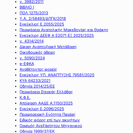
ν. 3982/2011
ΒΙΒΛΙΟ Ι
ΠΟΛ 1275/2013
Υ.Α. 2/58493/ΔΠΓΚ/2018
Εγκύκλιος Ε.2055/2025
Περιφέρεια Ανατολικής Μακεδονίας και Θράκης
Εγκύκλιος ΔΕΕΦ Α Ε2071 ΕΞ 2025/2025
ν. 4314/2014
Δίκαιη Αναπτυξιακή Μετάβαση
Οικοδομικές άδειες
ν. 5090/2024
e-ΕΦΚΑ
Αναθέτοντες φορείς
Εγκύκλιος ΥΠ. ΑΝΑΠΤΥΞΗΣ 79581/2025
ΚΥΑ 64233/2021
Οδηγία 2014/25/ΕΕ
Περιφέρεια Στερεάς Ελλάδας
Κ.Φ.Ε.
Απόφαση ΑΑΔΕ Α.1150/2025
Εγκύκλιος Ε.2096/2025
Περιφερειακή Ενότητα Πιερίας
Ειδικός φόρος επί των ακινήτων
Ορισμός Ανεξάρτητου Μηχανικού
Οδηγία 1999/37/ΕΚ