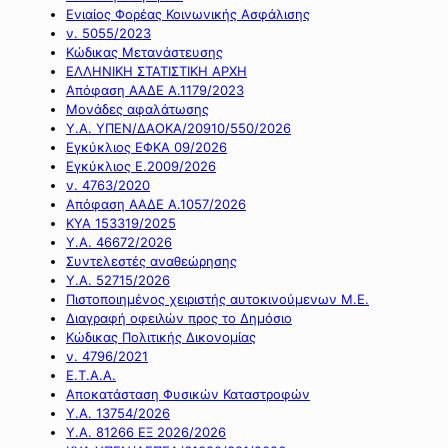
Ενιαίος Φορέας Κοινωνικής Ασφάλισης
ν. 5055/2023
Κώδικας Μετανάστευσης
ΕΛΛΗΝΙΚΗ ΣΤΑΤΙΣΤΙΚΗ ΑΡΧΗ
Απόφαση ΑΑΔΕ Α.1179/2023
Μονάδες αφαλάτωσης
Υ.Α. ΥΠΕΝ/ΔΑΟΚΑ/20910/550/2026
Εγκύκλιος ΕΦΚΑ 09/2026
Εγκύκλιος Ε.2009/2026
ν. 4763/2020
Απόφαση ΑΑΔΕ Α.1057/2026
ΚΥΑ 153319/2025
Υ.Α. 46672/2026
Συντελεστές αναθεώρησης
Υ.Α. 52715/2026
Πιστοποιημένος χειριστής αυτοκινούμενων Μ.Ε.
Διαγραφή οφειλών προς το Δημόσιο
Κώδικας Πολιτικής Δικονομίας
ν. 4796/2021
Ε.Τ.Α.Α.
Αποκατάσταση Φυσικών Καταστροφών
Υ.Α. 13754/2026
Υ.Α. 81266 ΕΞ 2026/2026