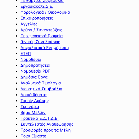
Πειθαρχικό Συμβούλιο
Εργασιακά/Σ.Σ.Ε.
Φορολογικά / Οικονομικά
Επικαιροποιήσεις
Αγγελίες
Άρθρα / Συνεντεύξεις
Περιφερειακά Γραφεία
Γενικές Συνελεύσεις
Ασφαλιστικά Ενημέρωση
ΕΤΕΠ
Νομοθεσία
Δημοπρατήσεις
Νομοθεσία PDF
Δημόσια Έργα
Αναλυτικά Τιμολόγια
Διοικητικά Συμβούλια
Λοιπά θέματα
Τομείς Δράσης
Σεμινάρια
Βήμα Μελών
Πρακτικά Ε.Δ.Τ.Δ.Ε.
Συντελεστές Αναθεώρησης
Προσφορές προς τα Μέλη
Ποιοι Είμαστε