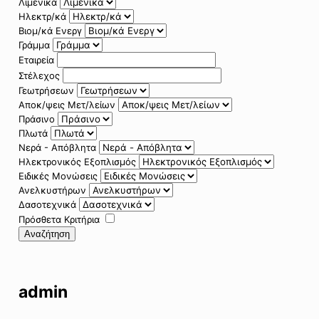
Λιμενικά
Ηλεκτρ/κά
Βιομ/κά Ενεργ
Γράμμα
Εταιρεία
Στέλεχος
Γεωτρήσεων
Αποκ/ψεις Μετ/λείων
Πράσινο
Πλωτά
Νερά - Απόβλητα
Ηλεκτρονικός Εξοπλισμός
Ειδικές Μονώσεις
Ανελκυστήρων
Δασοτεχνικά
Πρόσθετα Κριτήρια
Αναζήτηση
admin