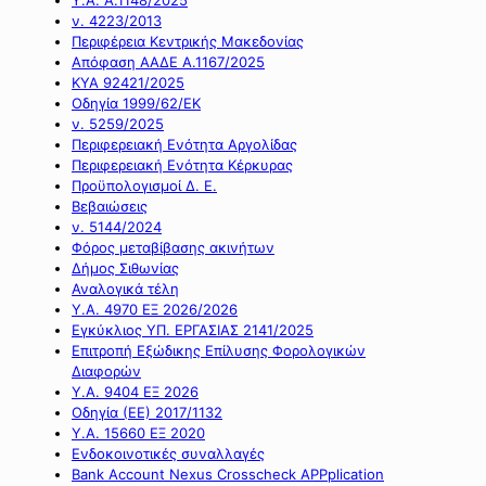
ν. 4223/2013
Περιφέρεια Κεντρικής Μακεδονίας
Απόφαση ΑΑΔΕ Α.1167/2025
ΚΥΑ 92421/2025
Οδηγία 1999/62/ΕΚ
ν. 5259/2025
Περιφερειακή Ενότητα Αργολίδας
Περιφερειακή Ενότητα Κέρκυρας
Προϋπολογισμοί Δ. Ε.
Βεβαιώσεις
ν. 5144/2024
Φόρος μεταβίβασης ακινήτων
Δήμος Σιθωνίας
Αναλογικά τέλη
Υ.Α. 4970 ΕΞ 2026/2026
Εγκύκλιος ΥΠ. ΕΡΓΑΣΙΑΣ 2141/2025
Επιτροπή Εξώδικης Επίλυσης Φορολογικών
Διαφορών
Υ.Α. 9404 ΕΞ 2026
Οδηγία (ΕΕ) 2017/1132
Υ.Α. 15660 ΕΞ 2020
Ενδοκοινοτικές συναλλαγές
Bank Account Nexus Crosscheck APPplication