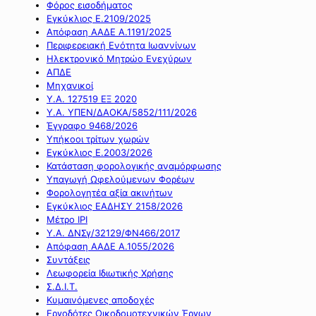
Φόρος εισοδήματος
Εγκύκλιος Ε.2109/2025
Απόφαση ΑΑΔΕ Α.1191/2025
Περιφερειακή Ενότητα Ιωαννίνων
Ηλεκτρονικό Μητρώο Ενεχύρων
ΑΠΔΕ
Μηχανικοί
Υ.Α. 127519 ΕΞ 2020
Υ.Α. ΥΠΕΝ/ΔΑΟΚΑ/5852/111/2026
Έγγραφο 9468/2026
Υπήκοοι τρίτων χωρών
Εγκύκλιος Ε.2003/2026
Κατάσταση φορολογικής αναμόρφωσης
Υπαγωγή Ωφελούμενων Φορέων
Φορολογητέα αξία ακινήτων
Εγκύκλιος ΕΑΔΗΣΥ 2158/2026
Μέτρο IPI
Υ.Α. ΔΝΣγ/32129/ΦΝ466/2017
Απόφαση ΑΑΔΕ Α.1055/2026
Συντάξεις
Λεωφορεία Ιδιωτικής Χρήσης
Σ.Δ.Ι.Τ.
Κυμαινόμενες αποδοχές
Εργοδότες Οικοδομοτεχνικών Έργων