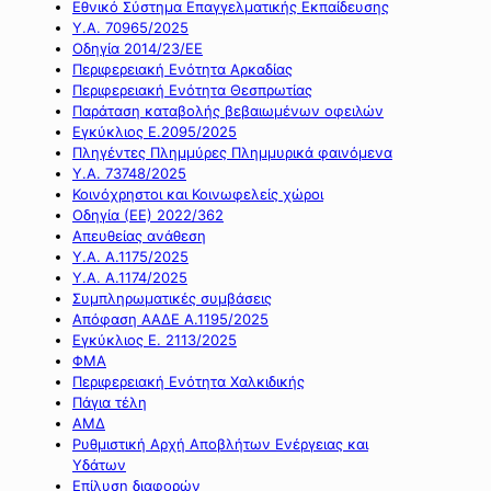
Εθνικό Σύστημα Επαγγελματικής Εκπαίδευσης
Υ.Α. 70965/2025
Οδηγία 2014/23/ΕΕ
Περιφερειακή Ενότητα Αρκαδίας
Περιφερειακή Ενότητα Θεσπρωτίας
Παράταση καταβολής βεβαιωμένων οφειλών
Εγκύκλιος Ε.2095/2025
Πληγέντες Πλημμύρες Πλημμυρικά φαινόμενα
Υ.Α. 73748/2025
Κοινόχρηστοι και Κοινωφελείς χώροι
Οδηγία (ΕΕ) 2022/362
Απευθείας ανάθεση
Υ.Α. Α.1175/2025
Υ.Α. Α.1174/2025
Συμπληρωματικές συμβάσεις
Απόφαση ΑΑΔΕ Α.1195/2025
Εγκύκλιος Ε. 2113/2025
ΦΜΑ
Περιφερειακή Ενότητα Χαλκιδικής
Πάγια τέλη
ΑΜΔ
Ρυθμιστική Αρχή Αποβλήτων Ενέργειας και
Υδάτων
Επίλυση διαφορών