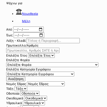
Ψάχνω για
Νομοθεσία
Μέλη
Από
Έως
Λέξη - Κλειδί
Πρωτοκολλο/Αριθμός
Επιλέξτε Έτος
Επιλέξτε Φορέα
Επιλέξτε Κατηγορία Εγγράφου
Αναζήτηση
Νομός Έδρας
Τάξη
Οδοποιία
Οικοδομικά
Υδραυλικά