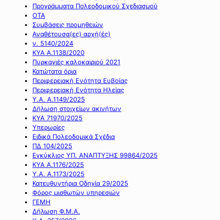
Προγράμματα Πολεοδομικού Σχεδιασμού
ΟΤΑ
Συμβάσεις προμηθειών
Αναθέτουσα(ες) αρχή(ές)
ν. 5140/2024
ΚΥΑ Α.1138/2020
Πυρκαγιές καλοκαιριού 2021
Κατώτατα όρια
Περιφερειακή Ενότητα Ευβοίας
Περιφερειακή Ενότητα Ηλείας
Υ.Α. Α.1149/2025
Δήλωση στοιχείων ακινήτων
ΚΥΑ 71970/2025
Υπερωρίες
Ειδικά Πολεοδομικά Σχέδια
ΠΔ 104/2025
Εγκύκλιος ΥΠ. ΑΝΑΠΤΥΞΗΣ 99864/2025
ΚΥΑ Α.1176/2025
Υ.Α. Α.1173/2025
Κατευθυντήρια Οδηγία 29/2025
Φόρος μισθωτών υπηρεσιών
ΓΕΜΗ
Δήλωση Φ.Μ.Α.