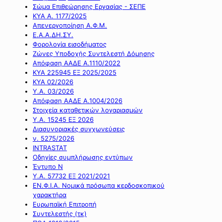
Σώμα Επιθεώρησης Εργασίας - ΣΕΠΕ
ΚΥΑ Α. 1177/2025
Απενεργοποίηση Α.Φ.Μ.
Ε.Α.Α.ΔΗ.ΣΥ.
Φορολογία εισοδήματος
Ζώνες Υποδοχής Συντελεστή Δόμησης
Απόφαση ΑΑΔΕ Α.1110/2022
ΚΥΑ 225945 ΕΞ 2025/2025
ΚΥΑ 02/2026
Υ.Α. 03/2026
Απόφαση ΑΑΔΕ Α.1004/2026
Στοιχεία καταθετικών λογαριασμών
Υ.Α. 15245 ΕΞ 2026
Διασυνοριακές συγχωνεύσεις
ν. 5275/2026
INTRASTAT
Οδηγίες συμπλήρωσης εντύπων
Έντυπο Ν
Υ.Α. 57732 ΕΞ 2021/2021
ΕΝ.Φ.Ι.Α. Νομικά πρόσωπα κερδοσκοπικού
χαρακτήρα
Ευρωπαϊκή Επιτροπή
Συντελεστής (τκ)