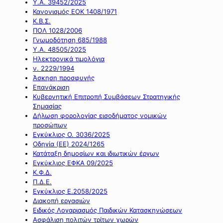
Υ.Α. 39452/2025
Κανονισμός ΕΟΚ 1408/1971
Κ.Β.Σ.
ΠΟΛ 1028/2006
Γνωμοδότηση 685/1988
Υ.Α. 48505/2025
Ηλεκτρονικά τιμολόγια
ν. 2229/1994
Άσκηση προσφυγής
Επανάκριση
Κυβερνητική Επιτροπή Συμβάσεων Στρατηγικής
Σημασίας
Δήλωση φορολογίας εισοδήματος νομικών
προσώπων
Εγκύκλιος Ο. 3036/2025
Οδηγία (ΕΕ) 2024/1265
Κατάταξη δημοσίων και ιδιωτικών έργων
Εγκύκλιος ΕΦΚΑ 09/2025
Κ.Φ.Δ.
Π.Δ.Ε.
Εγκύκλιος Ε.2058/2025
Διακοπή εργασιών
Ειδικός Λογαριασμός Παιδικών Κατασκηνώσεων
Ασφάλιση πολιτών τρίτων χωρών