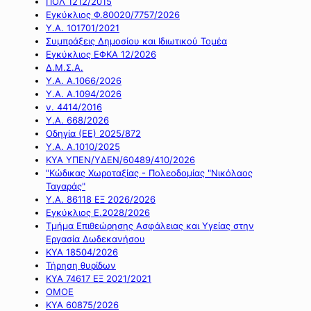
ΠΟΛ 1212/2015
Εγκύκλιος Φ.80020/7757/2026
Υ.Α. 101701/2021
Συμπράξεις Δημοσίου και Ιδιωτικού Τομέα
Εγκύκλιος ΕΦΚΑ 12/2026
Δ.Μ.Σ.Α.
Υ.Α. Α.1066/2026
Υ.Α. Α.1094/2026
ν. 4414/2016
Y.A. 668/2026
Οδηγία (ΕΕ) 2025/872
Υ.Α. Α.1010/2025
ΚΥΑ ΥΠΕΝ/ΥΔΕΝ/60489/410/2026
"Κώδικας Χωροταξίας - Πολεοδομίας "Νικόλαος
Ταγαράς"
Υ.Α. 86118 ΕΞ 2026/2026
Εγκύκλιος Ε.2028/2026
Τμήμα Επιθεώρησης Ασφάλειας και Υγείας στην
Εργασία Δωδεκανήσου
ΚΥΑ 18504/2026
Τήρηση θυρίδων
ΚΥΑ 74617 ΕΞ 2021/2021
ΟΜΟΕ
ΚΥΑ 60875/2026