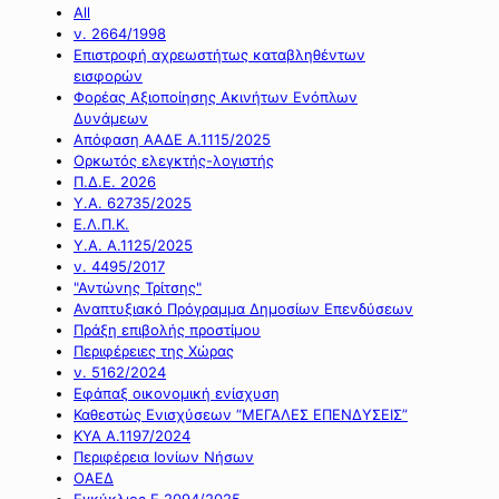
All
ν. 2664/1998
Επιστροφή αχρεωστήτως καταβληθέντων
εισφορών
Φορέας Αξιοποίησης Ακινήτων Ενόπλων
Δυνάμεων
Απόφαση ΑΑΔΕ Α.1115/2025
Ορκωτός ελεγκτής-λογιστής
Π.Δ.Ε. 2026
Υ.Α. 62735/2025
Ε.Λ.Π.Κ.
Υ.Α. Α.1125/2025
ν. 4495/2017
"Αντώνης Τρίτσης"
Αναπτυξιακό Πρόγραμμα Δημοσίων Επενδύσεων
Πράξη επιβολής προστίμου
Περιφέρειες της Χώρας
ν. 5162/2024
Εφάπαξ οικονομική ενίσχυση
Καθεστώς Ενισχύσεων “ΜΕΓΑΛΕΣ ΕΠΕΝΔΥΣΕΙΣ”
ΚΥΑ Α.1197/2024
Περιφέρεια Ιονίων Νήσων
ΟΑΕΔ
Εγκύκλιος Ε.2094/2025