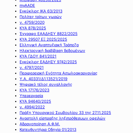
myAADE
Εγκύκλιος ΙΚΑ 63/2013
Πολίτες τρίτων χωρών
ν. 4759/2020
ΚΥΑ 878/2025
Έγγραφο ΕΑΑΔΗΣΥ 8822/2025
ΚΥΑ 29507 ΕΞ 2025/2025
Ελληνική Αναπτυξιακή Τράπεζα
Ηλεκτρονική διαβίβαση δεδομένων
ΚΥΑ ΓΔΟΥ 841/2021
Εγκύκλιος ΕΑΔΗΣΥ 9742/2025
ν. 4797/2021
Περιφερειακή Ενότητα Αιτωλοακαρνανίας
Υ.Α. 40331/Δ1.13521/2019
Ψηφιακό τέλος συναλλαγής
ΚΥΑ 17176/2023
Υπερεργασία
ΚΥΑ 94640/2025
ν. 4994/2022
Πράξη Υπουργικού Συμβουλίου 33 της 27.11.2025
Αναστολή είσπραξης ληξιπρόθεσμων οφειλών
Αδρανοποίηση Α.Φ.Μ.
Κατευθυντήρια Οδηγία 01/2013