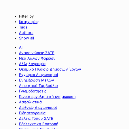
Filter by
Κατηγορίες
Tags
Authors
Show all
All
Ανακοινώσεις ΣΑΤΕ
Νέα Άλλων Φορέων
Αλληλογραφία
Θεσμικό Πλαίσιο Δημοσίων Έργων
Εγχώριοι Διαγωνισμοί
Ενημέρωση Μελών
Διοικητικό Συμβούλιο
Γνωμοδοτήσεις
Γενική εργοληπτική ενημέρωση
Ασφαλιστικά
Διεθνείς Διαγωνισμοί
Ειδησεογραφία
Δελτία Τύπου ΣΑΤΕ
Εξελεγκτική Επιτροπή