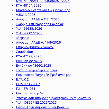
ΚΥΑ ΥΠΕΝ/ΔΕΠΕΑ/61080/391/2026
ΚΥΑ 48154/2026
Μοντέλο Ενεργειών Συμμόρφωσης
ν.5314/2026
Απόφαση ΑΑΔΕ Α.1124/2026
Έλεγχοι Επιθεώρησης Εργασίας
Υ.Α. 55635/2026
Υ.Α. 96681/2026
«Ergani»
Απόφαση ΑΑΔΕ Α. 1149/2026
Επαγγελματικοί κίνδυνοι
Σαμοθράκη
ΚΥΑ 47429/2025
Ρύθμιση οφειλών
Εγκύκλιος 18660/2025
Έντονα καιρικά φαινόμενα
Ευρωπαϊκές Τεχνικές Προδιαγραφές
Ε.ΤΑ.Κ.Σ.
ΠΟΛ 1056/2007
ΠΔ 437/1981
Επενδυτικά σχέδια
Υποχρέωση υποβολής ηλεκτρονικών τιμολογίων
Υ.Α. 108657 ΕΞ 2025/2025
Ενιαία Αρχή Δημοσίων Συμβάσεων