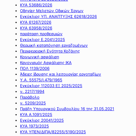
ΚΥΑ 53686/2026
Οδηγίες Μελετών Οδικών Έργων
Εγκύκλιος ΥΠ. ΑΝΑΠΤΥΞΗΣ 62618/2026
ΚΥΑ 61267/2026
ΚΥΑ 63958/2026
παράταση προθεσμιών
Εγκύκλιος Ε.2041/2025
Θερμική καταπόνηση εργαζομένων
Περιφερειακή Ενότητα Κοζάνης
Κοινωνική ασφάλιση
Κανονισμός Ασφάλισης ΙΚΑ
ΠΟΛ 1139/2006
Άδειες ίδρυσης και λειτουργίας εργοταξίων
Υ.Α. 55575/Ι.479/1965
Εγκύκλιος 112033 ΕΞ 2025/2025
ν. 2217/1994
Παράβολο
ν. 5209/2025
Πράξη Υπουργικού Συμβουλίου 16 της 31.05.2021
ΚΥΑ Α.1091/2025
Εγκύκλιος 20041/2025
ΚΥΑ 1973/2025
ΚΥΑ ΥΠΕΝ/ΔΙΠΑ/82255/5190/2025