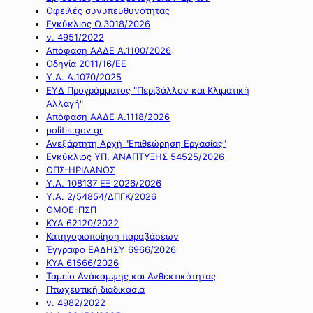
Οφειλές συνυπευθυνότητας
Εγκύκλιος Ο.3018/2026
ν. 4951/2022
Απόφαση ΑΑΔΕ Α.1100/2026
Οδηγία 2011/16/ΕΕ
Υ.Α. Α.1070/2025
ΕΥΔ Προγράμματος "Περιβάλλον και Κλιματική
Αλλαγή"
Απόφαση ΑΑΔΕ Α.1118/2026
politis.gov.gr
Ανεξάρτητη Αρχή "Επιθεώρηση Εργασίας"
Εγκύκλιος ΥΠ. ΑΝΑΠΤΥΞΗΣ 54525/2026
ΟΠΣ-ΗΡΙΔΑΝΟΣ
Υ.Α. 108137 ΕΞ 2026/2026
Υ.Α. 2/54854/ΔΠΓΚ/2026
ΟΜΟΕ-ΠΣΠ
ΚΥΑ 62120/2022
Κατηγοριοποίηση παραβάσεων
Έγγραφο ΕΑΔΗΣΥ 6966/2026
ΚΥΑ 61566/2026
Ταμείο Ανάκαμψης και Ανθεκτικότητας
Πτωχευτική διαδικασία
ν. 4982/2022