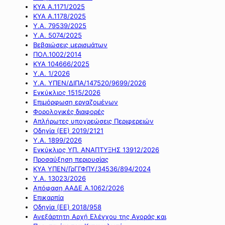
ΚΥΑ Α.1171/2025
ΚΥΑ Α.1178/2025
Υ.Α. 79539/2025
Υ.Α. 5074/2025
Βεβαιώσεις μερισμάτων
ΠΟΛ.1002/2014
ΚΥΑ 104666/2025
Υ.Α. 1/2026
Υ.Α. ΥΠΕΝ/ΔΙΠΑ/147520/9699/2026
Εγκύκλιος 1515/2026
Επιμόρφωση εργαζομένων
Φορολογικές διαφορές
Απλήρωτες υποχρεώσεις Περιφερειών
Οδηγία (ΕΕ) 2019/2121
Υ.Α. 1899/2026
Εγκύκλιος ΥΠ. ΑΝΑΠΤΥΞΗΣ 13912/2026
Προσαύξηση περιουσίας
ΚΥΑ ΥΠΕΝ/ΓρΓΓΦΠΥ/34536/894/2024
Υ.Α. 13023/2026
Απόφαση ΑΑΔΕ Α.1062/2026
Επικαρπία
Οδηγία (ΕΕ) 2018/958
Ανεξάρτητη Αρχή Ελέγχου της Αγοράς και