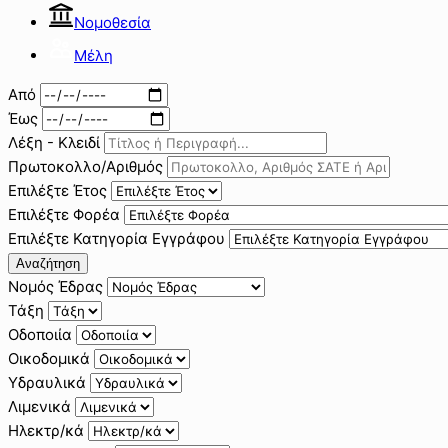
Νομοθεσία
Μέλη
Από
Έως
Λέξη - Κλειδί
Πρωτοκολλο/Αριθμός
Επιλέξτε Έτος
Επιλέξτε Φορέα
Επιλέξτε Κατηγορία Εγγράφου
Αναζήτηση
Νομός Έδρας
Τάξη
Οδοποιία
Οικοδομικά
Υδραυλικά
Λιμενικά
Ηλεκτρ/κά