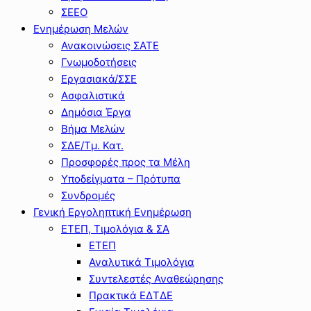
ΣΕΕΟ
Ενημέρωση Μελών
Ανακοινώσεις ΣΑΤΕ
Γνωμοδοτήσεις
Εργασιακά/ΣΣΕ
Ασφαλιστικά
Δημόσια Έργα
Βήμα Μελών
ΣΔΕ/Τμ. Κατ.
Προσφορές προς τα Μέλη
Υποδείγματα – Πρότυπα
Συνδρομές
Γενική Εργοληπτική Ενημέρωση
ΕΤΕΠ, Τιμολόγια & ΣΑ
ΕΤΕΠ
Αναλυτικά Τιμολόγια
Συντελεστές Αναθεώρησης
Πρακτικά ΕΔΤΔΕ