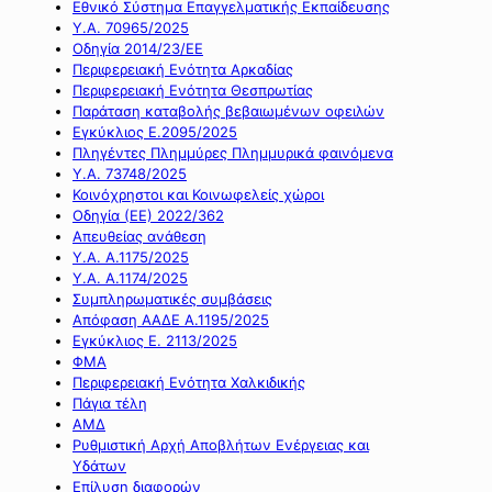
Εθνικό Σύστημα Επαγγελματικής Εκπαίδευσης
Υ.Α. 70965/2025
Οδηγία 2014/23/ΕΕ
Περιφερειακή Ενότητα Αρκαδίας
Περιφερειακή Ενότητα Θεσπρωτίας
Παράταση καταβολής βεβαιωμένων οφειλών
Εγκύκλιος Ε.2095/2025
Πληγέντες Πλημμύρες Πλημμυρικά φαινόμενα
Υ.Α. 73748/2025
Κοινόχρηστοι και Κοινωφελείς χώροι
Οδηγία (ΕΕ) 2022/362
Απευθείας ανάθεση
Υ.Α. Α.1175/2025
Υ.Α. Α.1174/2025
Συμπληρωματικές συμβάσεις
Απόφαση ΑΑΔΕ Α.1195/2025
Εγκύκλιος Ε. 2113/2025
ΦΜΑ
Περιφερειακή Ενότητα Χαλκιδικής
Πάγια τέλη
ΑΜΔ
Ρυθμιστική Αρχή Αποβλήτων Ενέργειας και
Υδάτων
Επίλυση διαφορών