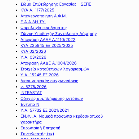
Σώμα Επιθεώρησης Εργασίας - ΣΕΠΕ
ΚΥΑ Α. 1177/2025
Απενεργοποίηση Α.Φ.Μ.
Ε.Α.Α.ΔΗ.ΣΥ.
Φορολογία εισοδήματος
Ζώνες Υποδοχής Συντελεστή Δόμησης
Απόφαση ΑΑΔΕ Α.1110/2022
ΚΥΑ 225945 ΕΞ 2025/2025
ΚΥΑ 02/2026
Υ.Α. 03/2026
Απόφαση ΑΑΔΕ Α.1004/2026
Στοιχεία καταθετικών λογαριασμών
Υ.Α. 15245 ΕΞ 2026
Διασυνοριακές συγχωνεύσεις
ν. 5275/2026
INTRASTAT
Οδηγίες συμπλήρωσης εντύπων
Έντυπο Ν
Υ.Α. 57732 ΕΞ 2021/2021
ΕΝ.Φ.Ι.Α. Νομικά πρόσωπα κερδοσκοπικού
χαρακτήρα
Ευρωπαϊκή Επιτροπή
Συντελεστής (τκ)