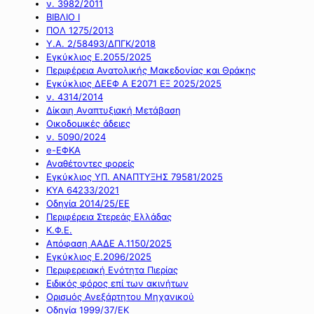
ν. 3982/2011
ΒΙΒΛΙΟ Ι
ΠΟΛ 1275/2013
Υ.Α. 2/58493/ΔΠΓΚ/2018
Εγκύκλιος Ε.2055/2025
Περιφέρεια Ανατολικής Μακεδονίας και Θράκης
Εγκύκλιος ΔΕΕΦ Α Ε2071 ΕΞ 2025/2025
ν. 4314/2014
Δίκαιη Αναπτυξιακή Μετάβαση
Οικοδομικές άδειες
ν. 5090/2024
e-ΕΦΚΑ
Αναθέτοντες φορείς
Εγκύκλιος ΥΠ. ΑΝΑΠΤΥΞΗΣ 79581/2025
ΚΥΑ 64233/2021
Οδηγία 2014/25/ΕΕ
Περιφέρεια Στερεάς Ελλάδας
Κ.Φ.Ε.
Απόφαση ΑΑΔΕ Α.1150/2025
Εγκύκλιος Ε.2096/2025
Περιφερειακή Ενότητα Πιερίας
Ειδικός φόρος επί των ακινήτων
Ορισμός Ανεξάρτητου Μηχανικού
Οδηγία 1999/37/ΕΚ