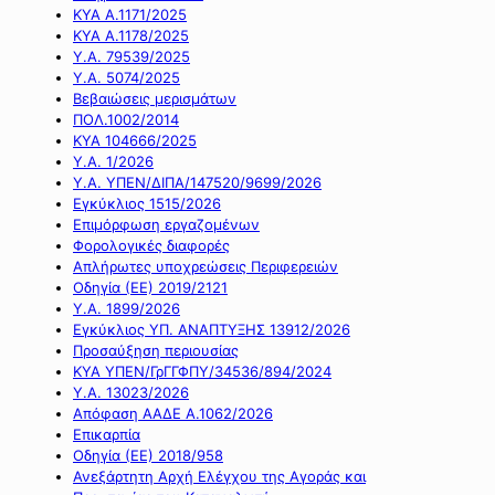
ΚΥΑ Α.1171/2025
ΚΥΑ Α.1178/2025
Υ.Α. 79539/2025
Υ.Α. 5074/2025
Βεβαιώσεις μερισμάτων
ΠΟΛ.1002/2014
ΚΥΑ 104666/2025
Υ.Α. 1/2026
Υ.Α. ΥΠΕΝ/ΔΙΠΑ/147520/9699/2026
Εγκύκλιος 1515/2026
Επιμόρφωση εργαζομένων
Φορολογικές διαφορές
Απλήρωτες υποχρεώσεις Περιφερειών
Οδηγία (ΕΕ) 2019/2121
Υ.Α. 1899/2026
Εγκύκλιος ΥΠ. ΑΝΑΠΤΥΞΗΣ 13912/2026
Προσαύξηση περιουσίας
ΚΥΑ ΥΠΕΝ/ΓρΓΓΦΠΥ/34536/894/2024
Υ.Α. 13023/2026
Απόφαση ΑΑΔΕ Α.1062/2026
Επικαρπία
Οδηγία (ΕΕ) 2018/958
Ανεξάρτητη Αρχή Ελέγχου της Αγοράς και