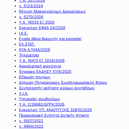
Υ.Α. 357/2026
ν. 5123/2024
Άξονας Μακροχρόνιων Δεσμεύσεων
ν. 5270/2026
Υ.Α. 16033 ΕΞ 2026
Εγκύκλιος ΕΦΚΑ 04/2026
Ι.Κ.Ε.
Ενιαία άδεια διαμονής και εργασίας
ΕΛ.ΣΤΑΤ.
ΚΥΑ Α.1044/2026
Τηλεμετρία
Υ.Α. 16413 ΕΞ 2026/2026
Ασφαλιστική ικανότητα
Έγγραφο ΕΑΔΗΣΥ 5116/2025
Εξίσωση πτυχίων
Δήλωση Πληροφοριών Συμπληρωματικού Φόρου
Συντελεστής αύξησης κύριων συντάξεων
Λ.Ι.Χ.
Υπηρεσίες συμβούλων
Υ.Α. 2/26682/ΔΠΓΚ/2026
Εγκύκλιος ΥΠ. ΑΝΑΠΤΥΞΗΣ 32810/2026
Περιφερειακή Ενότητα Δυτικής Αττικής
ν. 5007/2022
ν. 4964/2022