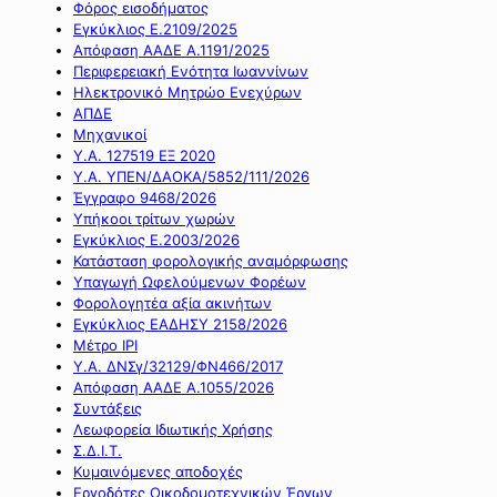
Φόρος εισοδήματος
Εγκύκλιος Ε.2109/2025
Απόφαση ΑΑΔΕ Α.1191/2025
Περιφερειακή Ενότητα Ιωαννίνων
Ηλεκτρονικό Μητρώο Ενεχύρων
ΑΠΔΕ
Μηχανικοί
Υ.Α. 127519 ΕΞ 2020
Υ.Α. ΥΠΕΝ/ΔΑΟΚΑ/5852/111/2026
Έγγραφο 9468/2026
Υπήκοοι τρίτων χωρών
Εγκύκλιος Ε.2003/2026
Κατάσταση φορολογικής αναμόρφωσης
Υπαγωγή Ωφελούμενων Φορέων
Φορολογητέα αξία ακινήτων
Εγκύκλιος ΕΑΔΗΣΥ 2158/2026
Μέτρο IPI
Υ.Α. ΔΝΣγ/32129/ΦΝ466/2017
Απόφαση ΑΑΔΕ Α.1055/2026
Συντάξεις
Λεωφορεία Ιδιωτικής Χρήσης
Σ.Δ.Ι.Τ.
Κυμαινόμενες αποδοχές
Εργοδότες Οικοδομοτεχνικών Έργων