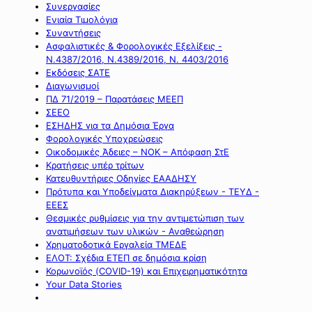
Συνεργασίες
Ενιαία Τιμολόγια
Συναντήσεις
Ασφαλιστικές & Φορολογικές Εξελίξεις -
Ν.4387/2016, Ν.4389/2016, Ν. 4403/2016
Εκδόσεις ΣΑΤΕ
Διαγωνισμοί
ΠΔ 71/2019 – Παρατάσεις ΜΕΕΠ
ΣΕΕΟ
ΕΣΗΔΗΣ για τα Δημόσια Έργα
Φορολογικές Υποχρεώσεις
Οικοδομικές Άδειες – ΝΟΚ – Απόφαση ΣτΕ
Κρατήσεις υπέρ τρίτων
Κατευθυντήριες Οδηγίες ΕΑΑΔΗΣΥ
Πρότυπα και Υποδείγματα Διακηρύξεων - ΤΕΥΔ -
ΕΕΕΣ
Θεσμικές ρυθμίσεις για την αντιμετώπιση των
ανατιμήσεων των υλικών - Αναθεώρηση
Χρηματοδοτικά Εργαλεία ΤΜΕΔΕ
ΕΛΟΤ: Σχέδια ΕΤΕΠ σε δημόσια κρίση
Κορωνοϊός (COVID-19) και Επιχειρηματικότητα
Your Data Stories