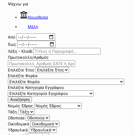
Ψάχνω για
Νομοθεσία
Μέλη
Από
Έως
Λέξη - Κλειδί
Πρωτοκολλο/Αριθμός
Επιλέξτε Έτος
Επιλέξτε Φορέα
Επιλέξτε Κατηγορία Εγγράφου
Αναζήτηση
Νομός Έδρας
Τάξη
Οδοποιία
Οικοδομικά
Υδραυλικά