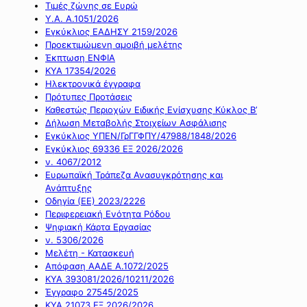
Τιμές ζώνης σε Ευρώ
Υ.Α. Α.1051/2026
Εγκύκλιος ΕΑΔΗΣΥ 2159/2026
Προεκτιμώμενη αμοιβή μελέτης
Έκπτωση ΕΝΦΙΑ
ΚΥΑ 17354/2026
Ηλεκτρονικά έγγραφα
Πρότυπες Προτάσεις
Καθεστώς Περιοχών Ειδικής Ενίσχυσης Κύκλος Β’
Δήλωση Μεταβολής Στοιχείων Ασφάλισης
Εγκύκλιος ΥΠΕΝ/ΓρΓΓΦΠΥ/47988/1848/2026
Εγκύκλιος 69336 ΕΞ 2026/2026
ν. 4067/2012
Ευρωπαϊκή Τράπεζα Ανασυγκρότησης και
Ανάπτυξης
Οδηγία (ΕΕ) 2023/2226
Περιφερειακή Ενότητα Ρόδου
Ψηφιακή Κάρτα Εργασίας
ν. 5306/2026
Μελέτη - Κατασκευή
Απόφαση ΑΑΔΕ Α.1072/2025
ΚΥΑ 393081/2026/10211/2026
Έγγραφο 27545/2025
ΚΥΑ 21073 ΕΞ 2026/2026