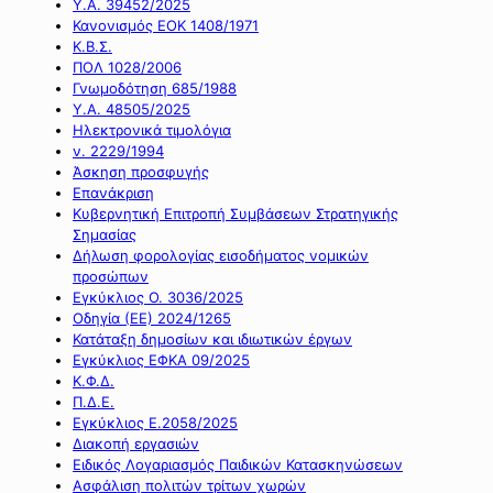
Υ.Α. 39452/2025
Κανονισμός ΕΟΚ 1408/1971
Κ.Β.Σ.
ΠΟΛ 1028/2006
Γνωμοδότηση 685/1988
Υ.Α. 48505/2025
Ηλεκτρονικά τιμολόγια
ν. 2229/1994
Άσκηση προσφυγής
Επανάκριση
Κυβερνητική Επιτροπή Συμβάσεων Στρατηγικής
Σημασίας
Δήλωση φορολογίας εισοδήματος νομικών
προσώπων
Εγκύκλιος Ο. 3036/2025
Οδηγία (ΕΕ) 2024/1265
Κατάταξη δημοσίων και ιδιωτικών έργων
Εγκύκλιος ΕΦΚΑ 09/2025
Κ.Φ.Δ.
Π.Δ.Ε.
Εγκύκλιος Ε.2058/2025
Διακοπή εργασιών
Ειδικός Λογαριασμός Παιδικών Κατασκηνώσεων
Ασφάλιση πολιτών τρίτων χωρών