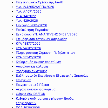
Επιχειρησιακό Σχέδιο της ΑΑΔΕ
Υ.Α. 2/42652/ΔΠΓΚ/2026
Υ.Α. Α.1071/2025
ν. 4914/2022
Υ.Α. 429/2026
Έγγραφο 9885/2026
Επιθεώρηση Εργασίας
Εγκύκλιος ΥΠ. ΑΝΑΠΤΥΞΗΣ 54524/2026
Επιμόρφωση τεχνικών ασφαλείας
ΚΥΑ 18877/2026
ΚΥΑ 54012/2026
Πληροφοριακή Σήμανση Ποδηλατιστών
ΚΥΑ 18342/2026
Καθορισμός ύψους προστίμων
Ασφαλιστική κάλυψη
χορήγηση ενίσχυσης
Εμβληματικές Επενδύσεις Εξαιρετικής Σημασίας
Πτώχευση
Επιχειρηματικά Πάρκα
Ακραία καιρικά φαινόμενα
Οδηγία 89/106/ΕΟΚ
Καθαρό εισόδημα επιχειρήσεων Έσοδα
επιχειρήσεων
ΠΟΛ 1036/2006