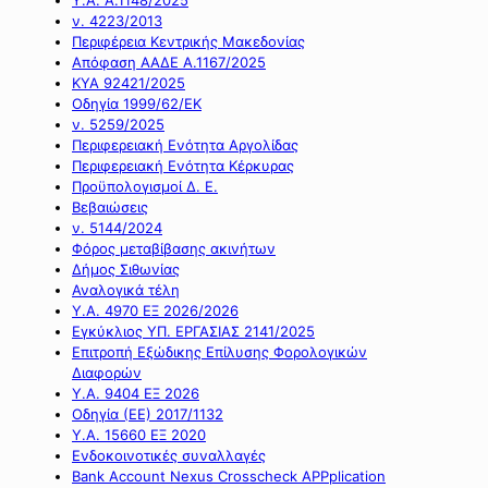
ν. 4223/2013
Περιφέρεια Κεντρικής Μακεδονίας
Απόφαση ΑΑΔΕ Α.1167/2025
ΚΥΑ 92421/2025
Οδηγία 1999/62/ΕΚ
ν. 5259/2025
Περιφερειακή Ενότητα Αργολίδας
Περιφερειακή Ενότητα Κέρκυρας
Προϋπολογισμοί Δ. Ε.
Βεβαιώσεις
ν. 5144/2024
Φόρος μεταβίβασης ακινήτων
Δήμος Σιθωνίας
Αναλογικά τέλη
Υ.Α. 4970 ΕΞ 2026/2026
Εγκύκλιος ΥΠ. ΕΡΓΑΣΙΑΣ 2141/2025
Επιτροπή Εξώδικης Επίλυσης Φορολογικών
Διαφορών
Υ.Α. 9404 ΕΞ 2026
Οδηγία (ΕΕ) 2017/1132
Υ.Α. 15660 ΕΞ 2020
Ενδοκοινοτικές συναλλαγές
Bank Account Nexus Crosscheck APPplication