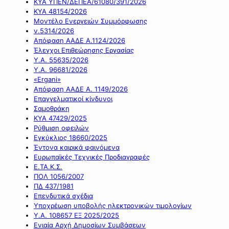
ΚΥΑ ΥΠΕΝ/ΔΕΠΕΑ/61080/391/2026
ΚΥΑ 48154/2026
Μοντέλο Ενεργειών Συμμόρφωσης
ν.5314/2026
Απόφαση ΑΑΔΕ Α.1124/2026
Έλεγχοι Επιθεώρησης Εργασίας
Υ.Α. 55635/2026
Υ.Α. 96681/2026
«Ergani»
Απόφαση ΑΑΔΕ Α. 1149/2026
Επαγγελματικοί κίνδυνοι
Σαμοθράκη
ΚΥΑ 47429/2025
Ρύθμιση οφειλών
Εγκύκλιος 18660/2025
Έντονα καιρικά φαινόμενα
Ευρωπαϊκές Τεχνικές Προδιαγραφές
Ε.ΤΑ.Κ.Σ.
ΠΟΛ 1056/2007
ΠΔ 437/1981
Επενδυτικά σχέδια
Υποχρέωση υποβολής ηλεκτρονικών τιμολογίων
Υ.Α. 108657 ΕΞ 2025/2025
Ενιαία Αρχή Δημοσίων Συμβάσεων