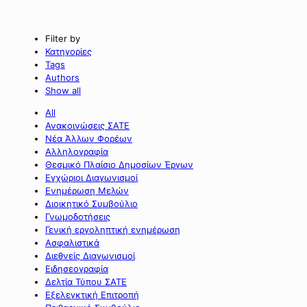
Filter by
Κατηγορίες
Tags
Authors
Show all
All
Ανακοινώσεις ΣΑΤΕ
Νέα Άλλων Φορέων
Αλληλογραφία
Θεσμικό Πλαίσιο Δημοσίων Έργων
Εγχώριοι Διαγωνισμοί
Ενημέρωση Μελών
Διοικητικό Συμβούλιο
Γνωμοδοτήσεις
Γενική εργοληπτική ενημέρωση
Ασφαλιστικά
Διεθνείς Διαγωνισμοί
Ειδησεογραφία
Δελτία Τύπου ΣΑΤΕ
Εξελεγκτική Επιτροπή