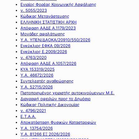
Ενιαίος Φορέας Κοινωνικής Ασφάλισης
ν. 5055/2023
Κώδικας Μετανάστευσης
ΕΛΛΗΝΙΚΗ ΣΤΑΤΙΣΤΙΚΗ ΑΡΧΗ
Απόφαση ΑΑΔΕ Α.1179/2023
Μονάδες αφαλάτωσης
Υ.Α. ΥΠΕΝ/ΔΑΟΚΑ/20910/550/2026
Εγκύκλιος ΕΦΚΑ 09/2026
Εγκύκλιος Ε.2009/2026
ν. 4763/2020
Απόφαση ΑΑΔΕ Α.1057/2026
ΚΥΑ 153319/2025
Υ.Α. 46672/2026
Συντελεστές αναθεώρησης
Υ.Α. 52715/2026
Πιστοποιημένος χειριστής αυτοκινούμενων Μ.Ε.
Διαγραφή οφειλών προς το Δημόσιο
Κώδικας Πολιτικής Δικονομίας
ν. 4796/2021
Ε.Τ.Α.Α.
Αποκατάσταση Φυσικών Καταστροφών
Υ.Α. 13754/2026
Υ.Α. 81266 ΕΞ 2026/2026