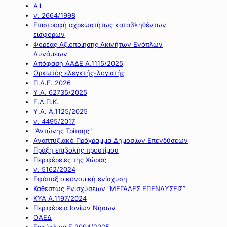
All
ν. 2664/1998
Επιστροφή αχρεωστήτως καταβληθέντων
εισφορών
Φορέας Αξιοποίησης Ακινήτων Ενόπλων
Δυνάμεων
Απόφαση ΑΑΔΕ Α.1115/2025
Ορκωτός ελεγκτής-λογιστής
Π.Δ.Ε. 2026
Υ.Α. 62735/2025
Ε.Λ.Π.Κ.
Υ.Α. Α.1125/2025
ν. 4495/2017
"Αντώνης Τρίτσης"
Αναπτυξιακό Πρόγραμμα Δημοσίων Επενδύσεων
Πράξη επιβολής προστίμου
Περιφέρειες της Χώρας
ν. 5162/2024
Εφάπαξ οικονομική ενίσχυση
Καθεστώς Ενισχύσεων “ΜΕΓΑΛΕΣ ΕΠΕΝΔΥΣΕΙΣ”
ΚΥΑ Α.1197/2024
Περιφέρεια Ιονίων Νήσων
ΟΑΕΔ
Εγκύκλιος Ε.2094/2025