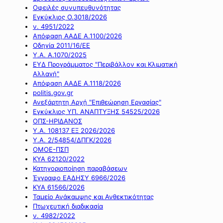
Οφειλές συνυπευθυνότητας
Εγκύκλιος Ο.3018/2026
ν. 4951/2022
Απόφαση ΑΑΔΕ Α.1100/2026
Οδηγία 2011/16/ΕΕ
Υ.Α. Α.1070/2025
ΕΥΔ Προγράμματος "Περιβάλλον και Κλιματική
Αλλαγή"
Απόφαση ΑΑΔΕ Α.1118/2026
politis.gov.gr
Ανεξάρτητη Αρχή "Επιθεώρηση Εργασίας"
Εγκύκλιος ΥΠ. ΑΝΑΠΤΥΞΗΣ 54525/2026
ΟΠΣ-ΗΡΙΔΑΝΟΣ
Υ.Α. 108137 ΕΞ 2026/2026
Υ.Α. 2/54854/ΔΠΓΚ/2026
ΟΜΟΕ-ΠΣΠ
ΚΥΑ 62120/2022
Κατηγοριοποίηση παραβάσεων
Έγγραφο ΕΑΔΗΣΥ 6966/2026
ΚΥΑ 61566/2026
Ταμείο Ανάκαμψης και Ανθεκτικότητας
Πτωχευτική διαδικασία
ν. 4982/2022