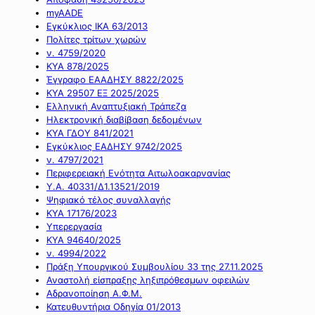
myAADE
Εγκύκλιος ΙΚΑ 63/2013
Πολίτες τρίτων χωρών
ν. 4759/2020
ΚΥΑ 878/2025
Έγγραφο ΕΑΑΔΗΣΥ 8822/2025
ΚΥΑ 29507 ΕΞ 2025/2025
Ελληνική Αναπτυξιακή Τράπεζα
Ηλεκτρονική διαβίβαση δεδομένων
ΚΥΑ ΓΔΟΥ 841/2021
Εγκύκλιος ΕΑΔΗΣΥ 9742/2025
ν. 4797/2021
Περιφερειακή Ενότητα Αιτωλοακαρνανίας
Υ.Α. 40331/Δ1.13521/2019
Ψηφιακό τέλος συναλλαγής
ΚΥΑ 17176/2023
Υπερεργασία
ΚΥΑ 94640/2025
ν. 4994/2022
Πράξη Υπουργικού Συμβουλίου 33 της 27.11.2025
Αναστολή είσπραξης ληξιπρόθεσμων οφειλών
Αδρανοποίηση Α.Φ.Μ.
Κατευθυντήρια Οδηγία 01/2013