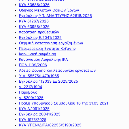
ΚΥΑ 53686/2026
Οδηγίες Μελετών Οδικών Έργων
Εγκύκλιος ΥΠ. ΑΝΑΠΤΥΞΗΣ 62618/2026
ΚΥΑ 61267/2026
ΚΥΑ 63958/2026
παράταση προθεσμιών
Εγκύκλιος Ε.2041/2025
Θερμική καταπόνηση εργαζομένων
Περιφερειακή Ενότητα Κοζάνης
Κοινωνική ασφάλιση
Κανονισμός Ασφάλισης ΙΚΑ
ΠΟΛ 1139/2006
Άδειες ίδρυσης και λειτουργίας εργοταξίων
Υ.Α. 55575/Ι.479/1965
Εγκύκλιος 112033 ΕΞ 2025/2025
ν. 2217/1994
Παράβολο
ν. 5209/2025
Πράξη Υπουργικού Συμβουλίου 16 της 31.05.2021
ΚΥΑ Α.1091/2025
Εγκύκλιος 20041/2025
ΚΥΑ 1973/2025
ΚΥΑ ΥΠΕΝ/ΔΙΠΑ/82255/5190/2025