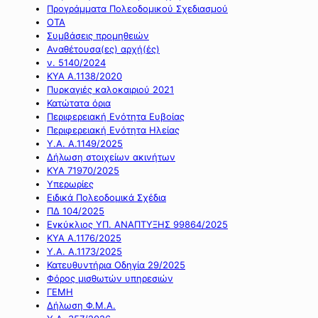
Προγράμματα Πολεοδομικού Σχεδιασμού
ΟΤΑ
Συμβάσεις προμηθειών
Αναθέτουσα(ες) αρχή(ές)
ν. 5140/2024
ΚΥΑ Α.1138/2020
Πυρκαγιές καλοκαιριού 2021
Κατώτατα όρια
Περιφερειακή Ενότητα Ευβοίας
Περιφερειακή Ενότητα Ηλείας
Υ.Α. Α.1149/2025
Δήλωση στοιχείων ακινήτων
ΚΥΑ 71970/2025
Υπερωρίες
Ειδικά Πολεοδομικά Σχέδια
ΠΔ 104/2025
Εγκύκλιος ΥΠ. ΑΝΑΠΤΥΞΗΣ 99864/2025
ΚΥΑ Α.1176/2025
Υ.Α. Α.1173/2025
Κατευθυντήρια Οδηγία 29/2025
Φόρος μισθωτών υπηρεσιών
ΓΕΜΗ
Δήλωση Φ.Μ.Α.