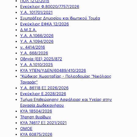
ΠΟΛ 1212/2015
Εγκύκλιος Φ.80020/7757/2026
Υ.Α. 101701/2021
Συμπράξεις Δημοσίου και Ιδιωτικού Τομέα
Εγκύκλιος ΕΦΚΑ 12/2026
Δ.Μ.Σ.Α.
Υ.Α. Α.1066/2026
Υ.Α. Α.1094/2026
ν. 4414/2016
Y.A. 668/2026
Οδηγία (ΕΕ) 2025/872
Υ.Α. Α.1010/2025
ΚΥΑ ΥΠΕΝ/ΥΔΕΝ/60489/410/2026
"Κώδικας Χωροταξίας - Πολεοδομίας "Νικόλαος
Ταγαράς"
Υ.Α. 86118 ΕΞ 2026/2026
Εγκύκλιος Ε.2028/2026
Τμήμα Επιθεώρησης Ασφάλειας και Υγείας στην
Εργασία Δωδεκανήσου
ΚΥΑ 18504/2026
Τήρηση θυρίδων
ΚΥΑ 74617 ΕΞ 2021/2021
ΟΜΟΕ
ΚΥΑ 60875/2026