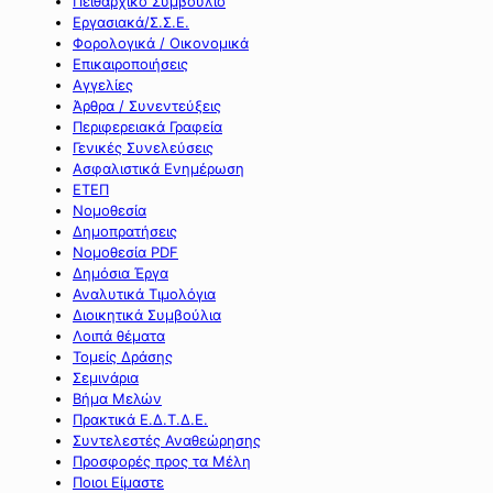
Πειθαρχικό Συμβούλιο
Εργασιακά/Σ.Σ.Ε.
Φορολογικά / Οικονομικά
Επικαιροποιήσεις
Αγγελίες
Άρθρα / Συνεντεύξεις
Περιφερειακά Γραφεία
Γενικές Συνελεύσεις
Ασφαλιστικά Ενημέρωση
ΕΤΕΠ
Νομοθεσία
Δημοπρατήσεις
Νομοθεσία PDF
Δημόσια Έργα
Αναλυτικά Τιμολόγια
Διοικητικά Συμβούλια
Λοιπά θέματα
Τομείς Δράσης
Σεμινάρια
Βήμα Μελών
Πρακτικά Ε.Δ.Τ.Δ.Ε.
Συντελεστές Αναθεώρησης
Προσφορές προς τα Μέλη
Ποιοι Είμαστε