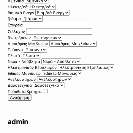
Λιμενικά
Ηλεκτρ/κά
Βιομ/κά Ενεργ
Γράμμα
Εταιρεία
Στέλεχος
Γεωτρήσεων
Αποκ/ψεις Μετ/λείων
Πράσινο
Πλωτά
Νερά - Απόβλητα
Ηλεκτρονικός Εξοπλισμός
Ειδικές Μονώσεις
Ανελκυστήρων
Δασοτεχνικά
Πρόσθετα Κριτήρια
Αναζήτηση
admin