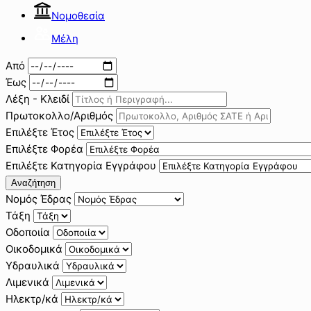
Νομοθεσία
Μέλη
Από
Έως
Λέξη - Κλειδί
Πρωτοκολλο/Αριθμός
Επιλέξτε Έτος
Επιλέξτε Φορέα
Επιλέξτε Κατηγορία Εγγράφου
Αναζήτηση
Νομός Έδρας
Τάξη
Οδοποιία
Οικοδομικά
Υδραυλικά
Λιμενικά
Ηλεκτρ/κά