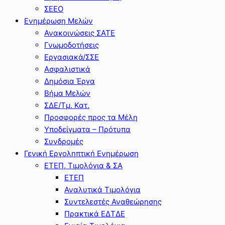
ΣΕΕΟ
Ενημέρωση Μελών
Ανακοινώσεις ΣΑΤΕ
Γνωμοδοτήσεις
Εργασιακά/ΣΣΕ
Ασφαλιστικά
Δημόσια Έργα
Βήμα Μελών
ΣΔΕ/Τμ. Κατ.
Προσφορές προς τα Μέλη
Υποδείγματα – Πρότυπα
Συνδρομές
Γενική Εργοληπτική Ενημέρωση
ΕΤΕΠ, Τιμολόγια & ΣΑ
ΕΤΕΠ
Αναλυτικά Τιμολόγια
Συντελεστές Αναθεώρησης
Πρακτικά ΕΔΤΔΕ