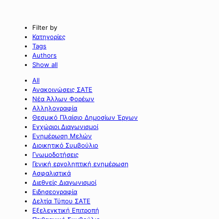
Filter by
Κατηγορίες
Tags
Authors
Show all
All
Ανακοινώσεις ΣΑΤΕ
Νέα Άλλων Φορέων
Αλληλογραφία
Θεσμικό Πλαίσιο Δημοσίων Έργων
Εγχώριοι Διαγωνισμοί
Ενημέρωση Μελών
Διοικητικό Συμβούλιο
Γνωμοδοτήσεις
Γενική εργοληπτική ενημέρωση
Ασφαλιστικά
Διεθνείς Διαγωνισμοί
Ειδησεογραφία
Δελτία Τύπου ΣΑΤΕ
Εξελεγκτική Επιτροπή