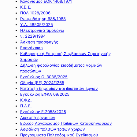
Κανονισμός ΕΟΚ 1408/1971
Κ.Β.Σ.
ΠΟΛ 1028/2006
Γνωμοδότηση 685/1988
Υ.Α. 48505/2025
Ηλεκτρονικά τιμολόγια
ν. 2229/1994
Άσκηση προσφυγής
Επανάκριση
Κυβερνητική Επιτροπή Συμβάσεων Στρατηγικής
Σημασίας
Δήλωση φορολογίας εισοδήματος νομικών
προσώπων
Εγκύκλιος Ο. 3036/2025
Οδηγία (ΕΕ) 2024/1265
Κατάταξη δημοσίων και ιδιωτικών έργων
Εγκύκλιος ΕΦΚΑ 09/2025
Κ.Φ.Δ.
Π.Δ.Ε.
Εγκύκλιος Ε.2058/2025
Διακοπή εργασιών
Ειδικός Λογαριασμός Παιδικών Κατασκηνώσεων
Ασφάλιση πολιτών τρίτων χωρών
Προγράμματα Πολεοδομικού Σχεδιασμού