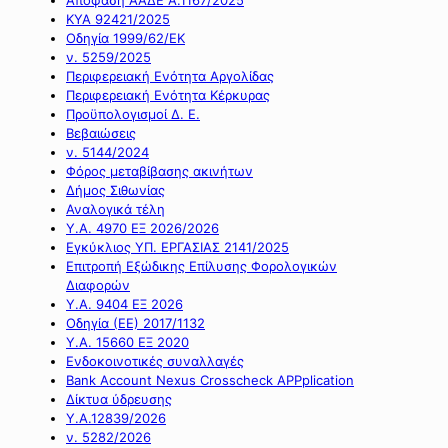
ΚΥΑ 92421/2025
Οδηγία 1999/62/ΕΚ
ν. 5259/2025
Περιφερειακή Ενότητα Αργολίδας
Περιφερειακή Ενότητα Κέρκυρας
Προϋπολογισμοί Δ. Ε.
Βεβαιώσεις
ν. 5144/2024
Φόρος μεταβίβασης ακινήτων
Δήμος Σιθωνίας
Αναλογικά τέλη
Υ.Α. 4970 ΕΞ 2026/2026
Εγκύκλιος ΥΠ. ΕΡΓΑΣΙΑΣ 2141/2025
Επιτροπή Εξώδικης Επίλυσης Φορολογικών
Διαφορών
Υ.Α. 9404 ΕΞ 2026
Οδηγία (ΕΕ) 2017/1132
Υ.Α. 15660 ΕΞ 2020
Ενδοκοινοτικές συναλλαγές
Bank Account Nexus Crosscheck APPplication
Δίκτυα ύδρευσης
Υ.Α.12839/2026
ν. 5282/2026