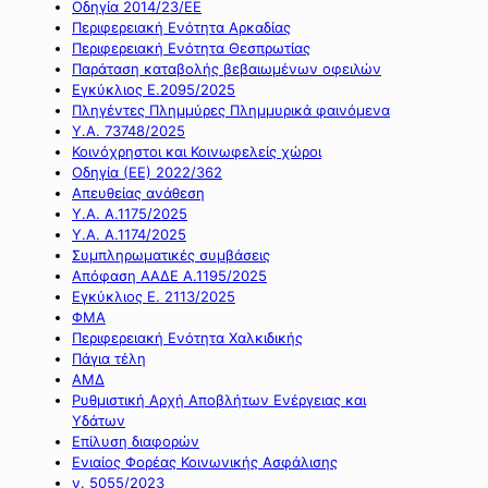
Οδηγία 2014/23/ΕΕ
Περιφερειακή Ενότητα Αρκαδίας
Περιφερειακή Ενότητα Θεσπρωτίας
Παράταση καταβολής βεβαιωμένων οφειλών
Εγκύκλιος Ε.2095/2025
Πληγέντες Πλημμύρες Πλημμυρικά φαινόμενα
Υ.Α. 73748/2025
Κοινόχρηστοι και Κοινωφελείς χώροι
Οδηγία (ΕΕ) 2022/362
Απευθείας ανάθεση
Υ.Α. Α.1175/2025
Υ.Α. Α.1174/2025
Συμπληρωματικές συμβάσεις
Απόφαση ΑΑΔΕ Α.1195/2025
Εγκύκλιος Ε. 2113/2025
ΦΜΑ
Περιφερειακή Ενότητα Χαλκιδικής
Πάγια τέλη
ΑΜΔ
Ρυθμιστική Αρχή Αποβλήτων Ενέργειας και
Υδάτων
Επίλυση διαφορών
Ενιαίος Φορέας Κοινωνικής Ασφάλισης
ν. 5055/2023