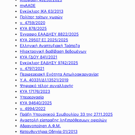
myAADE
Εγκύκλιος ΙΚΑ 63/2013
Πολίτες τρίτων χωρών
ν. 4759/2020
ΚΥΑ 878/2025
Έγγραφο ΕΑΑΔΗΣΥ 8822/2025
ΚΥΑ 29507 ΕΞ 2025/2025
Ελληνική Αναπτυξιακή Τράπεζα
Ηλεκτρονική διαβίβαση δεδομένων
ΚΥΑ ΓΔΟΥ 841/2021
Εγκύκλιος ΕΑΔΗΣΥ 9742/2025
ν. 4797/2021
Περιφερειακή Ενότητα Αιτωλοακαρνανίας
Υ.Α. 40331/Δ1.13521/2019
Ψηφιακό τέλος συναλλαγής
ΚΥΑ 17176/2023
Υπερεργασία
ΚΥΑ 94640/2025
ν. 4994/2022
Πράξη Υπουργικού Συμβουλίου 33 της 27.11.2025
Αναστολή είσπραξης ληξιπρόθεσμων οφειλών
Αδρανοποίηση Α.Φ.Μ.
Κατευθυντήρια Οδηγία 01/2013