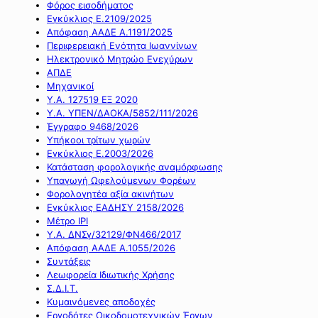
Φόρος εισοδήματος
Εγκύκλιος Ε.2109/2025
Απόφαση ΑΑΔΕ Α.1191/2025
Περιφερειακή Ενότητα Ιωαννίνων
Ηλεκτρονικό Μητρώο Ενεχύρων
ΑΠΔΕ
Μηχανικοί
Υ.Α. 127519 ΕΞ 2020
Υ.Α. ΥΠΕΝ/ΔΑΟΚΑ/5852/111/2026
Έγγραφο 9468/2026
Υπήκοοι τρίτων χωρών
Εγκύκλιος Ε.2003/2026
Κατάσταση φορολογικής αναμόρφωσης
Υπαγωγή Ωφελούμενων Φορέων
Φορολογητέα αξία ακινήτων
Εγκύκλιος ΕΑΔΗΣΥ 2158/2026
Μέτρο IPI
Υ.Α. ΔΝΣγ/32129/ΦΝ466/2017
Απόφαση ΑΑΔΕ Α.1055/2026
Συντάξεις
Λεωφορεία Ιδιωτικής Χρήσης
Σ.Δ.Ι.Τ.
Κυμαινόμενες αποδοχές
Εργοδότες Οικοδομοτεχνικών Έργων