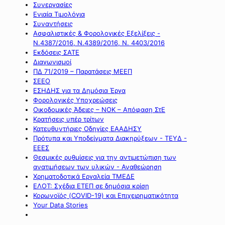
Συνεργασίες
Ενιαία Τιμολόγια
Συναντήσεις
Ασφαλιστικές & Φορολογικές Εξελίξεις -
Ν.4387/2016, Ν.4389/2016, Ν. 4403/2016
Εκδόσεις ΣΑΤΕ
Διαγωνισμοί
ΠΔ 71/2019 – Παρατάσεις ΜΕΕΠ
ΣΕΕΟ
ΕΣΗΔΗΣ για τα Δημόσια Έργα
Φορολογικές Υποχρεώσεις
Οικοδομικές Άδειες – ΝΟΚ – Απόφαση ΣτΕ
Κρατήσεις υπέρ τρίτων
Κατευθυντήριες Οδηγίες ΕΑΑΔΗΣΥ
Πρότυπα και Υποδείγματα Διακηρύξεων - ΤΕΥΔ -
ΕΕΕΣ
Θεσμικές ρυθμίσεις για την αντιμετώπιση των
ανατιμήσεων των υλικών - Αναθεώρηση
Χρηματοδοτικά Εργαλεία ΤΜΕΔΕ
ΕΛΟΤ: Σχέδια ΕΤΕΠ σε δημόσια κρίση
Κορωνοϊός (COVID-19) και Επιχειρηματικότητα
Your Data Stories