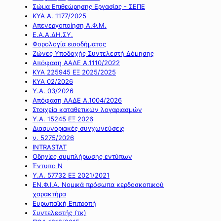
Σώμα Επιθεώρησης Εργασίας - ΣΕΠΕ
ΚΥΑ Α. 1177/2025
Απενεργοποίηση Α.Φ.Μ.
Ε.Α.Α.ΔΗ.ΣΥ.
Φορολογία εισοδήματος
Ζώνες Υποδοχής Συντελεστή Δόμησης
Απόφαση ΑΑΔΕ Α.1110/2022
ΚΥΑ 225945 ΕΞ 2025/2025
ΚΥΑ 02/2026
Υ.Α. 03/2026
Απόφαση ΑΑΔΕ Α.1004/2026
Στοιχεία καταθετικών λογαριασμών
Υ.Α. 15245 ΕΞ 2026
Διασυνοριακές συγχωνεύσεις
ν. 5275/2026
INTRASTAT
Οδηγίες συμπλήρωσης εντύπων
Έντυπο Ν
Υ.Α. 57732 ΕΞ 2021/2021
ΕΝ.Φ.Ι.Α. Νομικά πρόσωπα κερδοσκοπικού
χαρακτήρα
Ευρωπαϊκή Επιτροπή
Συντελεστής (τκ)