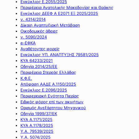
Εγκύκλιος Ε.2055/2025
Περιφέρεια Ανατολικής Μακεδονίας και Θράκης
Εγκύκλιος ΔΕΕΦ Α Ε2071 ΕΞ 2025/2025
ν. 4314/2014
Δίκαιη Αναπτυξιακή Μετάβαση
Οικοδομικές άδειες
ν. 5090/2024
e-ΕΦΚΑ
Αναθέτοντες φορείς
Εγκύκλιος ΥΠ. ΑΝΑΠΤΥΞΗΣ 79581/2025
ΚΥΑ 64233/2021
Οδηγία 2014/25/ΕΕ
Περιφέρεια Στερεάς Ελλάδας
Κ.Φ.Ε.
Απόφαση ΑΑΔΕ Α.1150/2025
Εγκύκλιος Ε.2096/2025
Περιφερειακή Ενότητα Πιερίας
Ειδικός φόρος επί των ακινήτων
Ορισμός Ανεξάρτητου Μηχανικού
Οδηγία 1999/37/ΕΚ
ΚΥΑ Α.1171/2025
ΚΥΑ Α.1178/2025
Υ.Α. 79539/2025
Υ.Α. 5074/2025