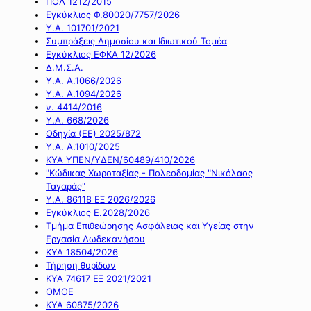
ΠΟΛ 1212/2015
Εγκύκλιος Φ.80020/7757/2026
Υ.Α. 101701/2021
Συμπράξεις Δημοσίου και Ιδιωτικού Τομέα
Εγκύκλιος ΕΦΚΑ 12/2026
Δ.Μ.Σ.Α.
Υ.Α. Α.1066/2026
Υ.Α. Α.1094/2026
ν. 4414/2016
Y.A. 668/2026
Οδηγία (ΕΕ) 2025/872
Υ.Α. Α.1010/2025
ΚΥΑ ΥΠΕΝ/ΥΔΕΝ/60489/410/2026
"Κώδικας Χωροταξίας - Πολεοδομίας "Νικόλαος
Ταγαράς"
Υ.Α. 86118 ΕΞ 2026/2026
Εγκύκλιος Ε.2028/2026
Τμήμα Επιθεώρησης Ασφάλειας και Υγείας στην
Εργασία Δωδεκανήσου
ΚΥΑ 18504/2026
Τήρηση θυρίδων
ΚΥΑ 74617 ΕΞ 2021/2021
ΟΜΟΕ
ΚΥΑ 60875/2026