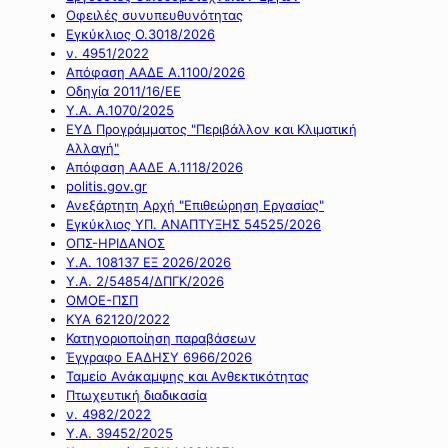
Οφειλές συνυπευθυνότητας
Εγκύκλιος Ο.3018/2026
ν. 4951/2022
Απόφαση ΑΑΔΕ Α.1100/2026
Οδηγία 2011/16/ΕΕ
Υ.Α. Α.1070/2025
ΕΥΔ Προγράμματος "Περιβάλλον και Κλιματική
Αλλαγή"
Απόφαση ΑΑΔΕ Α.1118/2026
politis.gov.gr
Ανεξάρτητη Αρχή "Επιθεώρηση Εργασίας"
Εγκύκλιος ΥΠ. ΑΝΑΠΤΥΞΗΣ 54525/2026
ΟΠΣ-ΗΡΙΔΑΝΟΣ
Υ.Α. 108137 ΕΞ 2026/2026
Υ.Α. 2/54854/ΔΠΓΚ/2026
ΟΜΟΕ-ΠΣΠ
ΚΥΑ 62120/2022
Κατηγοριοποίηση παραβάσεων
Έγγραφο ΕΑΔΗΣΥ 6966/2026
Ταμείο Ανάκαμψης και Ανθεκτικότητας
Πτωχευτική διαδικασία
ν. 4982/2022
Υ.Α. 39452/2025