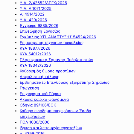
Υ.Α. 2/42652/ΔΠΓΚ/2026
Υ.Α. Α.1071/2025
ν. 4914/2022
Υ.Α. 429/2026
Έγγραφο 9885/2026
Επιθεώρηση Εργασίας
Εγκύκλιος ΥΠ. ΑΝΑΠΤΥΞΗΣ 54524/2026
Επιμόρφωση τεχνικών ασφαλείας
ΚΥΑ 18877/2026
ΚΥΑ 54012/2026
Πληροφοριακή Σήμανση Ποδηλατιστών
ΚΥΑ 18342/2026
Καθορισμός ύψους προστίμων
Ασφαλιστική κάλυψη
Εμβληματικές Επενδύσεις Εξαιρετικής Σημασίας
Πτώχευση
Επιχειρηματικά Πάρκα
Ακραία καιρικά φαινόμενα
Οδηγία 89/106/ΕΟΚ
Καθαρό εισόδημα επιχειρήσεων Έσοδα
επιχειρήσεων
ΠΟΛ 1036/2006
Ιδρυση και λειτουργία εργοταξίων
ν. 4399/2016