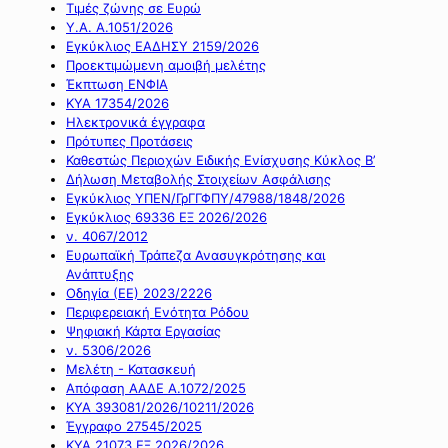
Τιμές ζώνης σε Ευρώ
Υ.Α. Α.1051/2026
Εγκύκλιος ΕΑΔΗΣΥ 2159/2026
Προεκτιμώμενη αμοιβή μελέτης
Έκπτωση ΕΝΦΙΑ
ΚΥΑ 17354/2026
Ηλεκτρονικά έγγραφα
Πρότυπες Προτάσεις
Καθεστώς Περιοχών Ειδικής Ενίσχυσης Κύκλος Β’
Δήλωση Μεταβολής Στοιχείων Ασφάλισης
Εγκύκλιος ΥΠΕΝ/ΓρΓΓΦΠΥ/47988/1848/2026
Εγκύκλιος 69336 ΕΞ 2026/2026
ν. 4067/2012
Ευρωπαϊκή Τράπεζα Ανασυγκρότησης και
Ανάπτυξης
Οδηγία (ΕΕ) 2023/2226
Περιφερειακή Ενότητα Ρόδου
Ψηφιακή Κάρτα Εργασίας
ν. 5306/2026
Μελέτη - Κατασκευή
Απόφαση ΑΑΔΕ Α.1072/2025
ΚΥΑ 393081/2026/10211/2026
Έγγραφο 27545/2025
ΚΥΑ 21073 ΕΞ 2026/2026