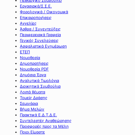
Πειθαρχικό Συμβούλιο
Εργασιακά/Σ.Σ.Ε.
Φορολογικά / Οικονομικά
Επικαιροποιήσεις
Αγγελίες
Άρθρα / Συνεντεύξεις
Περιφερειακά Γραφεία
Γενικές Συνελεύσεις
Ασφαλιστικά Ενημέρωση
ΕΤΕΠ
Νομοθεσία
Δημοπρατήσεις
Νομοθεσία PDF
Δημόσια Έργα
Αναλυτικά Τιμολόγια
Διοικητικά Συμβούλια
Λοιπά θέματα
Τομείς Δράσης
Σεμινάρια
Βήμα Μελών
Πρακτικά Ε.Δ.Τ.Δ.Ε.
Συντελεστές Αναθεώρησης
Προσφορές προς τα Μέλη
Ποιοι Είμαστε