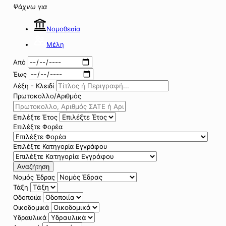
Ψάχνω για
Νομοθεσία
Μέλη
Από
Έως
Λέξη - Κλειδί
Πρωτοκολλο/Αριθμός
Επιλέξτε Έτος
Επιλέξτε Φορέα
Επιλέξτε Κατηγορία Εγγράφου
Αναζήτηση
Νομός Έδρας
Τάξη
Οδοποιία
Οικοδομικά
Υδραυλικά