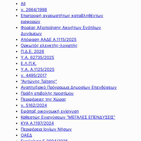
All
ν. 2664/1998
Επιστροφή αχρεωστήτως καταβληθέντων
εισφορών
Φορέας Αξιοποίησης Ακινήτων Ενόπλων
Δυνάμεων
Απόφαση ΑΑΔΕ Α.1115/2025
Ορκωτός ελεγκτής-λογιστής
Π.Δ.Ε. 2026
Υ.Α. 62735/2025
Ε.Λ.Π.Κ.
Υ.Α. Α.1125/2025
ν. 4495/2017
"Αντώνης Τρίτσης"
Αναπτυξιακό Πρόγραμμα Δημοσίων Επενδύσεων
Πράξη επιβολής προστίμου
Περιφέρειες της Χώρας
ν. 5162/2024
Εφάπαξ οικονομική ενίσχυση
Καθεστώς Ενισχύσεων “ΜΕΓΑΛΕΣ ΕΠΕΝΔΥΣΕΙΣ”
ΚΥΑ Α.1197/2024
Περιφέρεια Ιονίων Νήσων
ΟΑΕΔ
Εγκύκλιος Ε.2094/2025