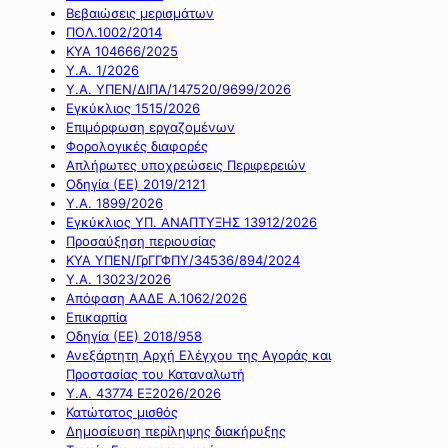
Βεβαιώσεις μερισμάτων
ΠΟΛ.1002/2014
ΚΥΑ 104666/2025
Υ.Α. 1/2026
Υ.Α. ΥΠΕΝ/ΔΙΠΑ/147520/9699/2026
Εγκύκλιος 1515/2026
Επιμόρφωση εργαζομένων
Φορολογικές διαφορές
Απλήρωτες υποχρεώσεις Περιφερειών
Οδηγία (ΕΕ) 2019/2121
Υ.Α. 1899/2026
Εγκύκλιος ΥΠ. ΑΝΑΠΤΥΞΗΣ 13912/2026
Προσαύξηση περιουσίας
ΚΥΑ ΥΠΕΝ/ΓρΓΓΦΠΥ/34536/894/2024
Υ.Α. 13023/2026
Απόφαση ΑΑΔΕ Α.1062/2026
Επικαρπία
Οδηγία (ΕΕ) 2018/958
Ανεξάρτητη Αρχή Ελέγχου της Αγοράς και
Προστασίας του Καταναλωτή
Υ.Α. 43774 ΕΞ2026/2026
Κατώτατος μισθός
Δημοσίευση περίληψης διακήρυξης