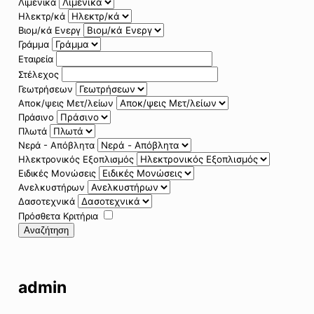
Λιμενικά
Ηλεκτρ/κά
Βιομ/κά Ενεργ
Γράμμα
Εταιρεία
Στέλεχος
Γεωτρήσεων
Αποκ/ψεις Μετ/λείων
Πράσινο
Πλωτά
Νερά - Απόβλητα
Ηλεκτρονικός Εξοπλισμός
Ειδικές Μονώσεις
Ανελκυστήρων
Δασοτεχνικά
Πρόσθετα Κριτήρια
Αναζήτηση
admin