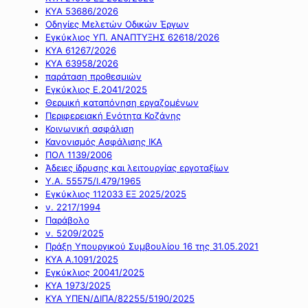
ΚΥΑ 53686/2026
Οδηγίες Μελετών Οδικών Έργων
Εγκύκλιος ΥΠ. ΑΝΑΠΤΥΞΗΣ 62618/2026
ΚΥΑ 61267/2026
ΚΥΑ 63958/2026
παράταση προθεσμιών
Εγκύκλιος Ε.2041/2025
Θερμική καταπόνηση εργαζομένων
Περιφερειακή Ενότητα Κοζάνης
Κοινωνική ασφάλιση
Κανονισμός Ασφάλισης ΙΚΑ
ΠΟΛ 1139/2006
Άδειες ίδρυσης και λειτουργίας εργοταξίων
Υ.Α. 55575/Ι.479/1965
Εγκύκλιος 112033 ΕΞ 2025/2025
ν. 2217/1994
Παράβολο
ν. 5209/2025
Πράξη Υπουργικού Συμβουλίου 16 της 31.05.2021
ΚΥΑ Α.1091/2025
Εγκύκλιος 20041/2025
ΚΥΑ 1973/2025
ΚΥΑ ΥΠΕΝ/ΔΙΠΑ/82255/5190/2025