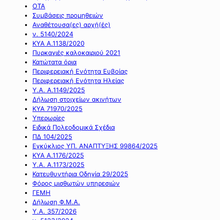
ΟΤΑ
Συμβάσεις προμηθειών
Αναθέτουσα(ες) αρχή(ές)
ν. 5140/2024
ΚΥΑ Α.1138/2020
Πυρκαγιές καλοκαιριού 2021
Κατώτατα όρια
Περιφερειακή Ενότητα Ευβοίας
Περιφερειακή Ενότητα Ηλείας
Υ.Α. Α.1149/2025
Δήλωση στοιχείων ακινήτων
ΚΥΑ 71970/2025
Υπερωρίες
Ειδικά Πολεοδομικά Σχέδια
ΠΔ 104/2025
Εγκύκλιος ΥΠ. ΑΝΑΠΤΥΞΗΣ 99864/2025
ΚΥΑ Α.1176/2025
Υ.Α. Α.1173/2025
Κατευθυντήρια Οδηγία 29/2025
Φόρος μισθωτών υπηρεσιών
ΓΕΜΗ
Δήλωση Φ.Μ.Α.
Υ.Α. 357/2026