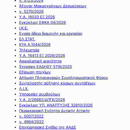
ν. 5123/2024
Άξονας Μακροχρόνιων Δεσμεύσεων
ν. 5270/2026
Υ.Α. 16033 ΕΞ 2026
Εγκύκλιος ΕΦΚΑ 04/2026
Ι.Κ.Ε.
Ενιαία άδεια διαμονής και εργασίας
ΕΛ.ΣΤΑΤ.
ΚΥΑ Α.1044/2026
Τηλεμετρία
Υ.Α. 16413 ΕΞ 2026/2026
Ασφαλιστική ικανότητα
Έγγραφο ΕΑΔΗΣΥ 5116/2025
Εξίσωση πτυχίων
Δήλωση Πληροφοριών Συμπληρωματικού Φόρου
Συντελεστής αύξησης κύριων συντάξεων
Λ.Ι.Χ.
Υπηρεσίες συμβούλων
Υ.Α. 2/26682/ΔΠΓΚ/2026
Εγκύκλιος ΥΠ. ΑΝΑΠΤΥΞΗΣ 32810/2026
Περιφερειακή Ενότητα Δυτικής Αττικής
ν. 5007/2022
ν. 4964/2022
Επιχειρησιακό Σχέδιο της ΑΑΔΕ