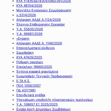
ΚΥΑ ΥΠΕΝ/ΔΕΠΕΑ/61080/391/2026
ΚΥΑ 48154/2026
Μοντέλο Ενεργειών Συμμόρφωσης
ν.5314/2026
Απόφαση ΑΑΔΕ Α.1124/2026
Έλεγχοι Επιθεώρησης Εργασίας
Υ.Α. 55635/2026
Υ.Α. 96681/2026
«Ergani»
Απόφαση ΑΑΔΕ Α. 1149/2026
Επαγγελματικοί κίνδυνοι
Σαμοθράκη
ΚΥΑ 47429/2025
Ρύθμιση οφειλών
Εγκύκλιος 18660/2025
Έντονα καιρικά φαινόμενα
Ευρωπαϊκές Τεχνικές Προδιαγραφές
Ε.ΤΑ.Κ.Σ.
ΠΟΛ 1056/2007
ΠΔ 437/1981
Επενδυτικά σχέδια
Υποχρέωση υποβολής ηλεκτρονικών τιμολογίων
Υ.Α. 108657 ΕΞ 2025/2025
Ενιαία Αρχή Δημοσίων Συμβάσεων