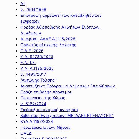
All
ν. 2664/1998
Επιστροφή αχρεωστήτως καταβληθέντων
εισφορών
Φορέας Αξιοποίησης Ακινήτων Ενόπλων
Δυνάμεων
Απόφαση ΑΑΔΕ Α.1115/2025
Ορκωτός ελεγκτής-λογιστής
Π.Δ.Ε. 2026
Υ.Α. 62735/2025
Ε.Λ.Π.Κ.
Υ.Α. Α.1125/2025
ν. 4495/2017
"Αντώνης Τρίτσης"
Αναπτυξιακό Πρόγραμμα Δημοσίων Επενδύσεων
Πράξη επιβολής προστίμου
Περιφέρειες της Χώρας
ν. 5162/2024
Εφάπαξ οικονομική ενίσχυση
Καθεστώς Ενισχύσεων “ΜΕΓΑΛΕΣ ΕΠΕΝΔΥΣΕΙΣ”
ΚΥΑ Α.1197/2024
Περιφέρεια Ιονίων Νήσων
ΟΑΕΔ
Εγκύκλιος Ε.2094/2025