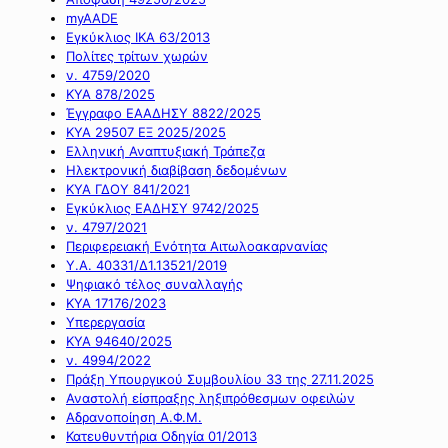
myAADE
Εγκύκλιος ΙΚΑ 63/2013
Πολίτες τρίτων χωρών
ν. 4759/2020
ΚΥΑ 878/2025
Έγγραφο ΕΑΑΔΗΣΥ 8822/2025
ΚΥΑ 29507 ΕΞ 2025/2025
Ελληνική Αναπτυξιακή Τράπεζα
Ηλεκτρονική διαβίβαση δεδομένων
ΚΥΑ ΓΔΟΥ 841/2021
Εγκύκλιος ΕΑΔΗΣΥ 9742/2025
ν. 4797/2021
Περιφερειακή Ενότητα Αιτωλοακαρνανίας
Υ.Α. 40331/Δ1.13521/2019
Ψηφιακό τέλος συναλλαγής
ΚΥΑ 17176/2023
Υπερεργασία
ΚΥΑ 94640/2025
ν. 4994/2022
Πράξη Υπουργικού Συμβουλίου 33 της 27.11.2025
Αναστολή είσπραξης ληξιπρόθεσμων οφειλών
Αδρανοποίηση Α.Φ.Μ.
Κατευθυντήρια Οδηγία 01/2013