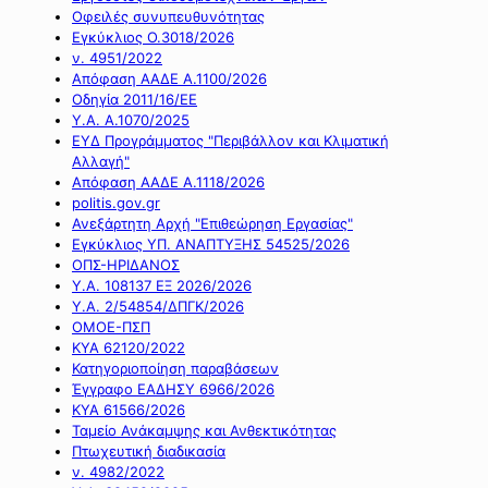
Οφειλές συνυπευθυνότητας
Εγκύκλιος Ο.3018/2026
ν. 4951/2022
Απόφαση ΑΑΔΕ Α.1100/2026
Οδηγία 2011/16/ΕΕ
Υ.Α. Α.1070/2025
ΕΥΔ Προγράμματος "Περιβάλλον και Κλιματική
Αλλαγή"
Απόφαση ΑΑΔΕ Α.1118/2026
politis.gov.gr
Ανεξάρτητη Αρχή "Επιθεώρηση Εργασίας"
Εγκύκλιος ΥΠ. ΑΝΑΠΤΥΞΗΣ 54525/2026
ΟΠΣ-ΗΡΙΔΑΝΟΣ
Υ.Α. 108137 ΕΞ 2026/2026
Υ.Α. 2/54854/ΔΠΓΚ/2026
ΟΜΟΕ-ΠΣΠ
ΚΥΑ 62120/2022
Κατηγοριοποίηση παραβάσεων
Έγγραφο ΕΑΔΗΣΥ 6966/2026
ΚΥΑ 61566/2026
Ταμείο Ανάκαμψης και Ανθεκτικότητας
Πτωχευτική διαδικασία
ν. 4982/2022