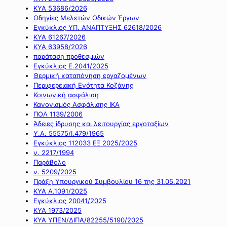
ΚΥΑ 53686/2026
Οδηγίες Μελετών Οδικών Έργων
Εγκύκλιος ΥΠ. ΑΝΑΠΤΥΞΗΣ 62618/2026
ΚΥΑ 61267/2026
ΚΥΑ 63958/2026
παράταση προθεσμιών
Εγκύκλιος Ε.2041/2025
Θερμική καταπόνηση εργαζομένων
Περιφερειακή Ενότητα Κοζάνης
Κοινωνική ασφάλιση
Κανονισμός Ασφάλισης ΙΚΑ
ΠΟΛ 1139/2006
Άδειες ίδρυσης και λειτουργίας εργοταξίων
Υ.Α. 55575/Ι.479/1965
Εγκύκλιος 112033 ΕΞ 2025/2025
ν. 2217/1994
Παράβολο
ν. 5209/2025
Πράξη Υπουργικού Συμβουλίου 16 της 31.05.2021
ΚΥΑ Α.1091/2025
Εγκύκλιος 20041/2025
ΚΥΑ 1973/2025
ΚΥΑ ΥΠΕΝ/ΔΙΠΑ/82255/5190/2025