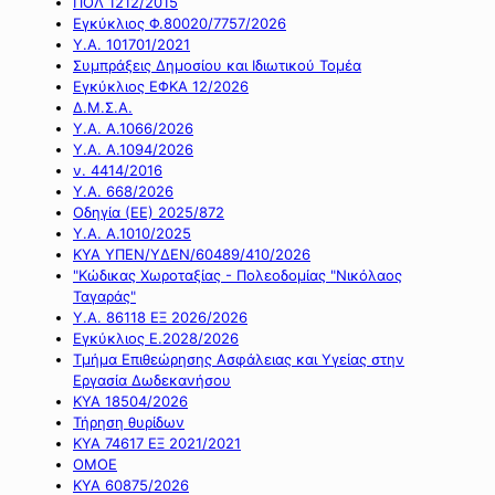
ΠΟΛ 1212/2015
Εγκύκλιος Φ.80020/7757/2026
Υ.Α. 101701/2021
Συμπράξεις Δημοσίου και Ιδιωτικού Τομέα
Εγκύκλιος ΕΦΚΑ 12/2026
Δ.Μ.Σ.Α.
Υ.Α. Α.1066/2026
Υ.Α. Α.1094/2026
ν. 4414/2016
Y.A. 668/2026
Οδηγία (ΕΕ) 2025/872
Υ.Α. Α.1010/2025
ΚΥΑ ΥΠΕΝ/ΥΔΕΝ/60489/410/2026
"Κώδικας Χωροταξίας - Πολεοδομίας "Νικόλαος
Ταγαράς"
Υ.Α. 86118 ΕΞ 2026/2026
Εγκύκλιος Ε.2028/2026
Τμήμα Επιθεώρησης Ασφάλειας και Υγείας στην
Εργασία Δωδεκανήσου
ΚΥΑ 18504/2026
Τήρηση θυρίδων
ΚΥΑ 74617 ΕΞ 2021/2021
ΟΜΟΕ
ΚΥΑ 60875/2026