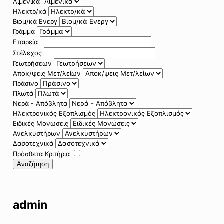
Λιμενικά
Ηλεκτρ/κά
Βιομ/κά Ενεργ
Γράμμα
Εταιρεία
Στέλεχος
Γεωτρήσεων
Αποκ/ψεις Μετ/λείων
Πράσινο
Πλωτά
Νερά - Απόβλητα
Ηλεκτρονικός Εξοπλισμός
Ειδικές Μονώσεις
Ανελκυστήρων
Δασοτεχνικά
Πρόσθετα Κριτήρια
Αναζήτηση
admin