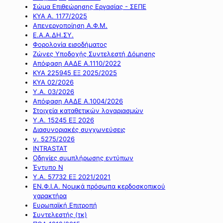
Σώμα Επιθεώρησης Εργασίας - ΣΕΠΕ
ΚΥΑ Α. 1177/2025
Απενεργοποίηση Α.Φ.Μ.
Ε.Α.Α.ΔΗ.ΣΥ.
Φορολογία εισοδήματος
Ζώνες Υποδοχής Συντελεστή Δόμησης
Απόφαση ΑΑΔΕ Α.1110/2022
ΚΥΑ 225945 ΕΞ 2025/2025
ΚΥΑ 02/2026
Υ.Α. 03/2026
Απόφαση ΑΑΔΕ Α.1004/2026
Στοιχεία καταθετικών λογαριασμών
Υ.Α. 15245 ΕΞ 2026
Διασυνοριακές συγχωνεύσεις
ν. 5275/2026
INTRASTAT
Οδηγίες συμπλήρωσης εντύπων
Έντυπο Ν
Υ.Α. 57732 ΕΞ 2021/2021
ΕΝ.Φ.Ι.Α. Νομικά πρόσωπα κερδοσκοπικού
χαρακτήρα
Ευρωπαϊκή Επιτροπή
Συντελεστής (τκ)