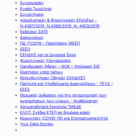
Συνεργασίες
Ενιαία Τιμολόγια
Συναντήσεις
Ασφαλιστικές & Φορολογικές Εξελίξεις -
Ν.4387/2016, Ν.4389/2016, Ν. 4403/2016
Εκδόσεις ΣΑΤΕ
Διαγωνισμοί
ΠΔ 71/2019 – Παρατάσεις ΜΕΕΠ
ΣΕΕΟ
ΕΣΗΔΗΣ για τα Δημόσια Έργα
Φορολογικές Υποχρεώσεις
Οικοδομικές Άδειες – ΝΟΚ – Απόφαση ΣτΕ
Κρατήσεις υπέρ τρίτων
Κατευθυντήριες Οδηγίες ΕΑΑΔΗΣΥ
Πρότυπα και Υποδείγματα Διακηρύξεων - ΤΕΥΔ -
ΕΕΕΣ
Θεσμικές ρυθμίσεις για την αντιμετώπιση των
ανατιμήσεων των υλικών - Αναθεώρηση
Χρηματοδοτικά Εργαλεία ΤΜΕΔΕ
ΕΛΟΤ: Σχέδια ΕΤΕΠ σε δημόσια κρίση
Κορωνοϊός (COVID-19) και Επιχειρηματικότητα
Your Data Stories