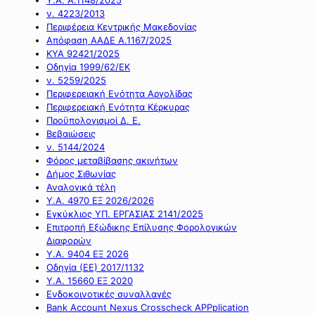
ν. 4223/2013
Περιφέρεια Κεντρικής Μακεδονίας
Απόφαση ΑΑΔΕ Α.1167/2025
ΚΥΑ 92421/2025
Οδηγία 1999/62/ΕΚ
ν. 5259/2025
Περιφερειακή Ενότητα Αργολίδας
Περιφερειακή Ενότητα Κέρκυρας
Προϋπολογισμοί Δ. Ε.
Βεβαιώσεις
ν. 5144/2024
Φόρος μεταβίβασης ακινήτων
Δήμος Σιθωνίας
Αναλογικά τέλη
Υ.Α. 4970 ΕΞ 2026/2026
Εγκύκλιος ΥΠ. ΕΡΓΑΣΙΑΣ 2141/2025
Επιτροπή Εξώδικης Επίλυσης Φορολογικών
Διαφορών
Υ.Α. 9404 ΕΞ 2026
Οδηγία (ΕΕ) 2017/1132
Υ.Α. 15660 ΕΞ 2020
Ενδοκοινοτικές συναλλαγές
Bank Account Nexus Crosscheck APPplication