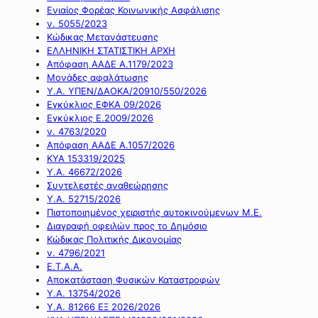
Ενιαίος Φορέας Κοινωνικής Ασφάλισης
ν. 5055/2023
Κώδικας Μετανάστευσης
ΕΛΛΗΝΙΚΗ ΣΤΑΤΙΣΤΙΚΗ ΑΡΧΗ
Απόφαση ΑΑΔΕ Α.1179/2023
Μονάδες αφαλάτωσης
Υ.Α. ΥΠΕΝ/ΔΑΟΚΑ/20910/550/2026
Εγκύκλιος ΕΦΚΑ 09/2026
Εγκύκλιος Ε.2009/2026
ν. 4763/2020
Απόφαση ΑΑΔΕ Α.1057/2026
ΚΥΑ 153319/2025
Υ.Α. 46672/2026
Συντελεστές αναθεώρησης
Υ.Α. 52715/2026
Πιστοποιημένος χειριστής αυτοκινούμενων Μ.Ε.
Διαγραφή οφειλών προς το Δημόσιο
Κώδικας Πολιτικής Δικονομίας
ν. 4796/2021
Ε.Τ.Α.Α.
Αποκατάσταση Φυσικών Καταστροφών
Υ.Α. 13754/2026
Υ.Α. 81266 ΕΞ 2026/2026