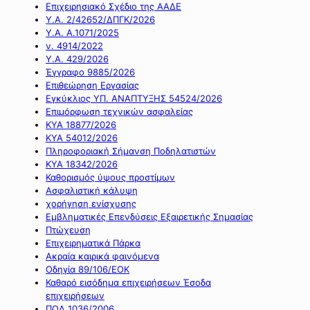
Επιχειρησιακό Σχέδιο της ΑΑΔΕ
Υ.Α. 2/42652/ΔΠΓΚ/2026
Υ.Α. Α.1071/2025
ν. 4914/2022
Υ.Α. 429/2026
Έγγραφο 9885/2026
Επιθεώρηση Εργασίας
Εγκύκλιος ΥΠ. ΑΝΑΠΤΥΞΗΣ 54524/2026
Επιμόρφωση τεχνικών ασφαλείας
ΚΥΑ 18877/2026
ΚΥΑ 54012/2026
Πληροφοριακή Σήμανση Ποδηλατιστών
ΚΥΑ 18342/2026
Καθορισμός ύψους προστίμων
Ασφαλιστική κάλυψη
χορήγηση ενίσχυσης
Εμβληματικές Επενδύσεις Εξαιρετικής Σημασίας
Πτώχευση
Επιχειρηματικά Πάρκα
Ακραία καιρικά φαινόμενα
Οδηγία 89/106/ΕΟΚ
Καθαρό εισόδημα επιχειρήσεων Έσοδα
επιχειρήσεων
ΠΟΛ 1036/2006