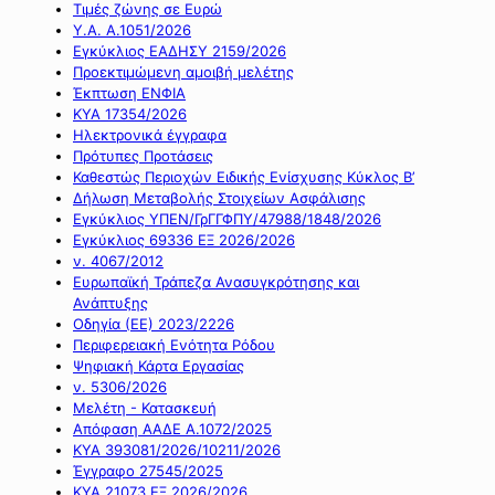
Τιμές ζώνης σε Ευρώ
Υ.Α. Α.1051/2026
Εγκύκλιος ΕΑΔΗΣΥ 2159/2026
Προεκτιμώμενη αμοιβή μελέτης
Έκπτωση ΕΝΦΙΑ
ΚΥΑ 17354/2026
Ηλεκτρονικά έγγραφα
Πρότυπες Προτάσεις
Καθεστώς Περιοχών Ειδικής Ενίσχυσης Κύκλος Β’
Δήλωση Μεταβολής Στοιχείων Ασφάλισης
Εγκύκλιος ΥΠΕΝ/ΓρΓΓΦΠΥ/47988/1848/2026
Εγκύκλιος 69336 ΕΞ 2026/2026
ν. 4067/2012
Ευρωπαϊκή Τράπεζα Ανασυγκρότησης και
Ανάπτυξης
Οδηγία (ΕΕ) 2023/2226
Περιφερειακή Ενότητα Ρόδου
Ψηφιακή Κάρτα Εργασίας
ν. 5306/2026
Μελέτη - Κατασκευή
Απόφαση ΑΑΔΕ Α.1072/2025
ΚΥΑ 393081/2026/10211/2026
Έγγραφο 27545/2025
ΚΥΑ 21073 ΕΞ 2026/2026