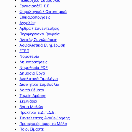
Πειθαρχικό Συμβούλιο
Εργασιακά/Σ.Σ.Ε.
Φορολογικά / Οικονομικά
Επικαιροποιήσεις
Αγγελίες
Άρθρα / Συνεντεύξεις
Περιφερειακά Γραφεία
Γενικές Συνελεύσεις
Ασφαλιστικά Ενημέρωση
ΕΤΕΠ
Νομοθεσία
Δημοπρατήσεις
Νομοθεσία PDF
Δημόσια Έργα
Αναλυτικά Τιμολόγια
Διοικητικά Συμβούλια
Λοιπά θέματα
Τομείς Δράσης
Σεμινάρια
Βήμα Μελών
Πρακτικά Ε.Δ.Τ.Δ.Ε.
Συντελεστές Αναθεώρησης
Προσφορές προς τα Μέλη
Ποιοι Είμαστε