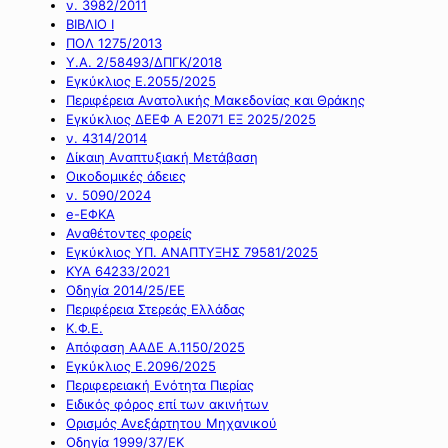
ν. 3982/2011
ΒΙΒΛΙΟ Ι
ΠΟΛ 1275/2013
Υ.Α. 2/58493/ΔΠΓΚ/2018
Εγκύκλιος Ε.2055/2025
Περιφέρεια Ανατολικής Μακεδονίας και Θράκης
Εγκύκλιος ΔΕΕΦ Α Ε2071 ΕΞ 2025/2025
ν. 4314/2014
Δίκαιη Αναπτυξιακή Μετάβαση
Οικοδομικές άδειες
ν. 5090/2024
e-ΕΦΚΑ
Αναθέτοντες φορείς
Εγκύκλιος ΥΠ. ΑΝΑΠΤΥΞΗΣ 79581/2025
ΚΥΑ 64233/2021
Οδηγία 2014/25/ΕΕ
Περιφέρεια Στερεάς Ελλάδας
Κ.Φ.Ε.
Απόφαση ΑΑΔΕ Α.1150/2025
Εγκύκλιος Ε.2096/2025
Περιφερειακή Ενότητα Πιερίας
Ειδικός φόρος επί των ακινήτων
Ορισμός Ανεξάρτητου Μηχανικού
Οδηγία 1999/37/ΕΚ