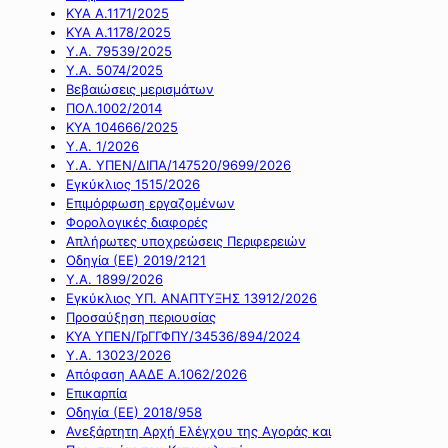
ΚΥΑ Α.1171/2025
ΚΥΑ Α.1178/2025
Υ.Α. 79539/2025
Υ.Α. 5074/2025
Βεβαιώσεις μερισμάτων
ΠΟΛ.1002/2014
ΚΥΑ 104666/2025
Υ.Α. 1/2026
Υ.Α. ΥΠΕΝ/ΔΙΠΑ/147520/9699/2026
Εγκύκλιος 1515/2026
Επιμόρφωση εργαζομένων
Φορολογικές διαφορές
Απλήρωτες υποχρεώσεις Περιφερειών
Οδηγία (ΕΕ) 2019/2121
Υ.Α. 1899/2026
Εγκύκλιος ΥΠ. ΑΝΑΠΤΥΞΗΣ 13912/2026
Προσαύξηση περιουσίας
ΚΥΑ ΥΠΕΝ/ΓρΓΓΦΠΥ/34536/894/2024
Υ.Α. 13023/2026
Απόφαση ΑΑΔΕ Α.1062/2026
Επικαρπία
Οδηγία (ΕΕ) 2018/958
Ανεξάρτητη Αρχή Ελέγχου της Αγοράς και