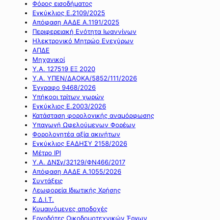
Φόρος εισοδήματος
Εγκύκλιος Ε.2109/2025
Απόφαση ΑΑΔΕ Α.1191/2025
Περιφερειακή Ενότητα Ιωαννίνων
Ηλεκτρονικό Μητρώο Ενεχύρων
ΑΠΔΕ
Μηχανικοί
Υ.Α. 127519 ΕΞ 2020
Υ.Α. ΥΠΕΝ/ΔΑΟΚΑ/5852/111/2026
Έγγραφο 9468/2026
Υπήκοοι τρίτων χωρών
Εγκύκλιος Ε.2003/2026
Κατάσταση φορολογικής αναμόρφωσης
Υπαγωγή Ωφελούμενων Φορέων
Φορολογητέα αξία ακινήτων
Εγκύκλιος ΕΑΔΗΣΥ 2158/2026
Μέτρο IPI
Υ.Α. ΔΝΣγ/32129/ΦΝ466/2017
Απόφαση ΑΑΔΕ Α.1055/2026
Συντάξεις
Λεωφορεία Ιδιωτικής Χρήσης
Σ.Δ.Ι.Τ.
Κυμαινόμενες αποδοχές
Εργοδότες Οικοδομοτεχνικών Έργων