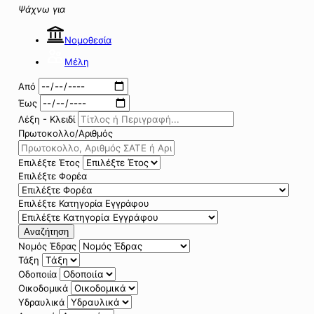
Ψάχνω για
Νομοθεσία
Μέλη
Από
Έως
Λέξη - Κλειδί
Πρωτοκολλο/Αριθμός
Επιλέξτε Έτος
Επιλέξτε Φορέα
Επιλέξτε Κατηγορία Εγγράφου
Αναζήτηση
Νομός Έδρας
Τάξη
Οδοποιία
Οικοδομικά
Υδραυλικά