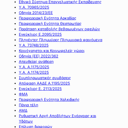
Εθνικό Σύστημα Επαγγελματικής Εκπαίδευσης
Υ.Α. 70965/2025
Οδηγία 2014/23/ΕΕ
Περιφερειακή Ενότητα Αρκαδίας
Περιφερειακή Ενότητα Θεσπρωτίας
Παράταση καταβολής βεβαιωμένων οφειλών
Εγκύκλιος Ε.2095/2025
Πληγέντες Πλημμύρες Πλημμυρικά φαινόμενα
Υ.Α. 73748/2025
Κοινόχρηστοι και Κοινωφελείς χώροι
Οδηγία (ΕΕ) 2022/362
Απευθείας ανάθεση
Υ.Α. Α.1175/2025
Υ.Α. Α.1174/2025
Συμπληρωματικές συμβάσεις
Απόφαση ΑΑΔΕ Α.1195/2025
Εγκύκλιος Ε. 2113/2025
ΦΜΑ
Περιφερειακή Ενότητα Χαλκιδικής
Πάγια τέλη
ΑΜΔ
Ρυθμιστική Αρχή Αποβλήτων Ενέργειας και
Υδάτων
Επίλυση διαφορών