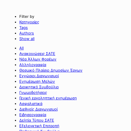
Filter by
Κατηγορίες
Tags
Authors
Show all
All
Ανακοινώσεις ΣΑΤΕ
Νέα Άλλων Φορέων
Αλληλογραφία
Θεσμικό Πλαίσιο Δημοσίων Έργων
Εγχώριοι Διαγωνισμοί
Ενημέρωση Μελών
Διοικητικό Συμβούλιο
Γνωμοδοτήσεις
Γενική εργοληπτική ενημέρωση
Ασφαλιστικά
Διεθνείς Διαγωνισμοί
Ειδησεογραφία
Δελτία Τύπου ΣΑΤΕ
Εξελεγκτική Επιτροπή