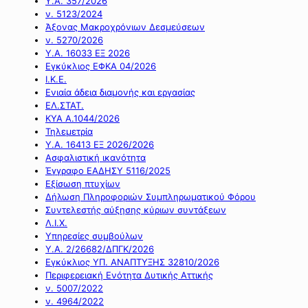
Υ.Α. 357/2026
ν. 5123/2024
Άξονας Μακροχρόνιων Δεσμεύσεων
ν. 5270/2026
Υ.Α. 16033 ΕΞ 2026
Εγκύκλιος ΕΦΚΑ 04/2026
Ι.Κ.Ε.
Ενιαία άδεια διαμονής και εργασίας
ΕΛ.ΣΤΑΤ.
ΚΥΑ Α.1044/2026
Τηλεμετρία
Υ.Α. 16413 ΕΞ 2026/2026
Ασφαλιστική ικανότητα
Έγγραφο ΕΑΔΗΣΥ 5116/2025
Εξίσωση πτυχίων
Δήλωση Πληροφοριών Συμπληρωματικού Φόρου
Συντελεστής αύξησης κύριων συντάξεων
Λ.Ι.Χ.
Υπηρεσίες συμβούλων
Υ.Α. 2/26682/ΔΠΓΚ/2026
Εγκύκλιος ΥΠ. ΑΝΑΠΤΥΞΗΣ 32810/2026
Περιφερειακή Ενότητα Δυτικής Αττικής
ν. 5007/2022
ν. 4964/2022