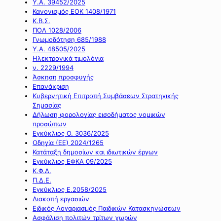
Υ.Α. 39452/2025
Κανονισμός ΕΟΚ 1408/1971
Κ.Β.Σ.
ΠΟΛ 1028/2006
Γνωμοδότηση 685/1988
Υ.Α. 48505/2025
Ηλεκτρονικά τιμολόγια
ν. 2229/1994
Άσκηση προσφυγής
Επανάκριση
Κυβερνητική Επιτροπή Συμβάσεων Στρατηγικής
Σημασίας
Δήλωση φορολογίας εισοδήματος νομικών
προσώπων
Εγκύκλιος Ο. 3036/2025
Οδηγία (ΕΕ) 2024/1265
Κατάταξη δημοσίων και ιδιωτικών έργων
Εγκύκλιος ΕΦΚΑ 09/2025
Κ.Φ.Δ.
Π.Δ.Ε.
Εγκύκλιος Ε.2058/2025
Διακοπή εργασιών
Ειδικός Λογαριασμός Παιδικών Κατασκηνώσεων
Ασφάλιση πολιτών τρίτων χωρών