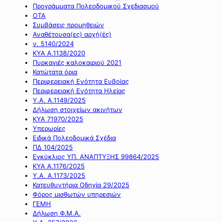
Προγράμματα Πολεοδομικού Σχεδιασμού
ΟΤΑ
Συμβάσεις προμηθειών
Αναθέτουσα(ες) αρχή(ές)
ν. 5140/2024
ΚΥΑ Α.1138/2020
Πυρκαγιές καλοκαιριού 2021
Κατώτατα όρια
Περιφερειακή Ενότητα Ευβοίας
Περιφερειακή Ενότητα Ηλείας
Υ.Α. Α.1149/2025
Δήλωση στοιχείων ακινήτων
ΚΥΑ 71970/2025
Υπερωρίες
Ειδικά Πολεοδομικά Σχέδια
ΠΔ 104/2025
Εγκύκλιος ΥΠ. ΑΝΑΠΤΥΞΗΣ 99864/2025
ΚΥΑ Α.1176/2025
Υ.Α. Α.1173/2025
Κατευθυντήρια Οδηγία 29/2025
Φόρος μισθωτών υπηρεσιών
ΓΕΜΗ
Δήλωση Φ.Μ.Α.