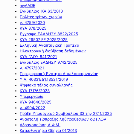
myAADE
Εγκύκλιος ΙΚΑ 63/2013
Πολίτες τρίτων χωρών
ν. 4759/2020
ΚΥΑ 878/2025
Έγγραφο ΕΑΑΔΗΣΥ 8822/2025
ΚΥΑ 29507 ΕΞ 2025/2025
Ελληνική Αναπτυξιακή Τράπεζα
Ηλεκτρονική διαβίβαση δεδομένων
ΚΥΑ ΓΔΟΥ 841/2021
Εγκύκλιος ΕΑΔΗΣΥ 9742/2025
ν. 4797/2021
Περιφερειακή Ενότητα Αιτωλοακαρνανίας
Υ.Α. 40331/Δ1.13521/2019
Ψηφιακό τέλος συναλλαγής
ΚΥΑ 17176/2023
Υπερεργασία
ΚΥΑ 94640/2025
ν. 4994/2022
Πράξη Υπουργικού Συμβουλίου 33 της 27.11.2025
Αναστολή είσπραξης ληξιπρόθεσμων οφειλών
Αδρανοποίηση Α.Φ.Μ.
Κατευθυντήρια Οδηγία 01/2013