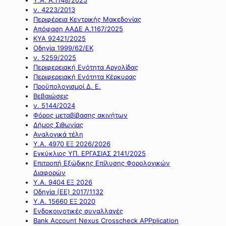
ν. 4223/2013
Περιφέρεια Κεντρικής Μακεδονίας
Απόφαση ΑΑΔΕ Α.1167/2025
ΚΥΑ 92421/2025
Οδηγία 1999/62/ΕΚ
ν. 5259/2025
Περιφερειακή Ενότητα Αργολίδας
Περιφερειακή Ενότητα Κέρκυρας
Προϋπολογισμοί Δ. Ε.
Βεβαιώσεις
ν. 5144/2024
Φόρος μεταβίβασης ακινήτων
Δήμος Σιθωνίας
Αναλογικά τέλη
Υ.Α. 4970 ΕΞ 2026/2026
Εγκύκλιος ΥΠ. ΕΡΓΑΣΙΑΣ 2141/2025
Επιτροπή Εξώδικης Επίλυσης Φορολογικών
Διαφορών
Υ.Α. 9404 ΕΞ 2026
Οδηγία (ΕΕ) 2017/1132
Υ.Α. 15660 ΕΞ 2020
Ενδοκοινοτικές συναλλαγές
Bank Account Nexus Crosscheck APPplication