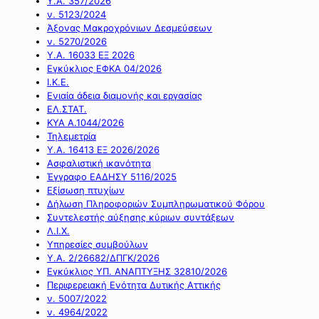
Υ.Α. 357/2026
ν. 5123/2024
Άξονας Μακροχρόνιων Δεσμεύσεων
ν. 5270/2026
Υ.Α. 16033 ΕΞ 2026
Εγκύκλιος ΕΦΚΑ 04/2026
Ι.Κ.Ε.
Ενιαία άδεια διαμονής και εργασίας
ΕΛ.ΣΤΑΤ.
ΚΥΑ Α.1044/2026
Τηλεμετρία
Υ.Α. 16413 ΕΞ 2026/2026
Ασφαλιστική ικανότητα
Έγγραφο ΕΑΔΗΣΥ 5116/2025
Εξίσωση πτυχίων
Δήλωση Πληροφοριών Συμπληρωματικού Φόρου
Συντελεστής αύξησης κύριων συντάξεων
Λ.Ι.Χ.
Υπηρεσίες συμβούλων
Υ.Α. 2/26682/ΔΠΓΚ/2026
Εγκύκλιος ΥΠ. ΑΝΑΠΤΥΞΗΣ 32810/2026
Περιφερειακή Ενότητα Δυτικής Αττικής
ν. 5007/2022
ν. 4964/2022