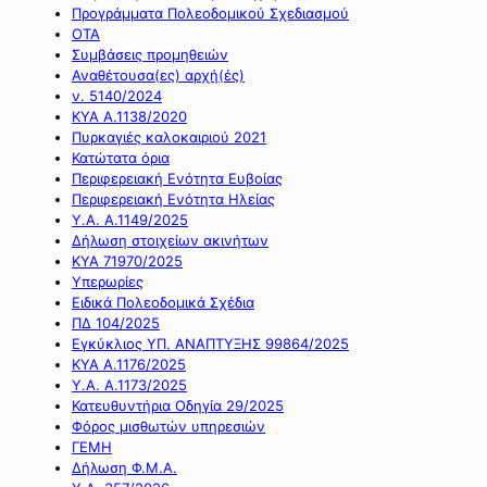
Προγράμματα Πολεοδομικού Σχεδιασμού
ΟΤΑ
Συμβάσεις προμηθειών
Αναθέτουσα(ες) αρχή(ές)
ν. 5140/2024
ΚΥΑ Α.1138/2020
Πυρκαγιές καλοκαιριού 2021
Κατώτατα όρια
Περιφερειακή Ενότητα Ευβοίας
Περιφερειακή Ενότητα Ηλείας
Υ.Α. Α.1149/2025
Δήλωση στοιχείων ακινήτων
ΚΥΑ 71970/2025
Υπερωρίες
Ειδικά Πολεοδομικά Σχέδια
ΠΔ 104/2025
Εγκύκλιος ΥΠ. ΑΝΑΠΤΥΞΗΣ 99864/2025
ΚΥΑ Α.1176/2025
Υ.Α. Α.1173/2025
Κατευθυντήρια Οδηγία 29/2025
Φόρος μισθωτών υπηρεσιών
ΓΕΜΗ
Δήλωση Φ.Μ.Α.