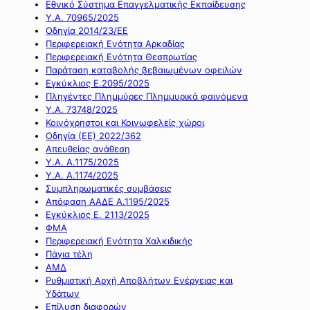
Εθνικό Σύστημα Επαγγελματικής Εκπαίδευσης
Υ.Α. 70965/2025
Οδηγία 2014/23/ΕΕ
Περιφερειακή Ενότητα Αρκαδίας
Περιφερειακή Ενότητα Θεσπρωτίας
Παράταση καταβολής βεβαιωμένων οφειλών
Εγκύκλιος Ε.2095/2025
Πληγέντες Πλημμύρες Πλημμυρικά φαινόμενα
Υ.Α. 73748/2025
Κοινόχρηστοι και Κοινωφελείς χώροι
Οδηγία (ΕΕ) 2022/362
Απευθείας ανάθεση
Υ.Α. Α.1175/2025
Υ.Α. Α.1174/2025
Συμπληρωματικές συμβάσεις
Απόφαση ΑΑΔΕ Α.1195/2025
Εγκύκλιος Ε. 2113/2025
ΦΜΑ
Περιφερειακή Ενότητα Χαλκιδικής
Πάγια τέλη
ΑΜΔ
Ρυθμιστική Αρχή Αποβλήτων Ενέργειας και
Υδάτων
Επίλυση διαφορών