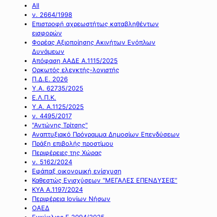
All
ν. 2664/1998
Επιστροφή αχρεωστήτως καταβληθέντων
εισφορών
Φορέας Αξιοποίησης Ακινήτων Ενόπλων
Δυνάμεων
Απόφαση ΑΑΔΕ Α.1115/2025
Ορκωτός ελεγκτής-λογιστής
Π.Δ.Ε. 2026
Υ.Α. 62735/2025
Ε.Λ.Π.Κ.
Υ.Α. Α.1125/2025
ν. 4495/2017
"Αντώνης Τρίτσης"
Αναπτυξιακό Πρόγραμμα Δημοσίων Επενδύσεων
Πράξη επιβολής προστίμου
Περιφέρειες της Χώρας
ν. 5162/2024
Εφάπαξ οικονομική ενίσχυση
Καθεστώς Ενισχύσεων “ΜΕΓΑΛΕΣ ΕΠΕΝΔΥΣΕΙΣ”
ΚΥΑ Α.1197/2024
Περιφέρεια Ιονίων Νήσων
ΟΑΕΔ
Εγκύκλιος Ε.2094/2025