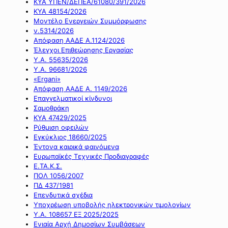
ΚΥΑ ΥΠΕΝ/ΔΕΠΕΑ/61080/391/2026
ΚΥΑ 48154/2026
Μοντέλο Ενεργειών Συμμόρφωσης
ν.5314/2026
Απόφαση ΑΑΔΕ Α.1124/2026
Έλεγχοι Επιθεώρησης Εργασίας
Υ.Α. 55635/2026
Υ.Α. 96681/2026
«Ergani»
Απόφαση ΑΑΔΕ Α. 1149/2026
Επαγγελματικοί κίνδυνοι
Σαμοθράκη
ΚΥΑ 47429/2025
Ρύθμιση οφειλών
Εγκύκλιος 18660/2025
Έντονα καιρικά φαινόμενα
Ευρωπαϊκές Τεχνικές Προδιαγραφές
Ε.ΤΑ.Κ.Σ.
ΠΟΛ 1056/2007
ΠΔ 437/1981
Επενδυτικά σχέδια
Υποχρέωση υποβολής ηλεκτρονικών τιμολογίων
Υ.Α. 108657 ΕΞ 2025/2025
Ενιαία Αρχή Δημοσίων Συμβάσεων