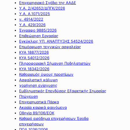
Επιχειρησιακό Σχέδιο της ΑΑΔΕ
Υ.Α. 2/42652/ΔΠΓΚ/2026
Υ.Α. Α.1071/2025
ν. 4914/2022
Υ.Α. 429/2026
Έγγραφο 9885/2026
Επιθεώρηση Εργασίας
Εγκύκλιος ΥΠ. ΑΝΑΠΤΥΞΗΣ 54524/2026
Επιμόρφωση τεχνικών ασφαλείας
ΚΥΑ 18877/2026
ΚΥΑ 54012/2026
Πληροφοριακή Σήμανση Ποδηλατιστών
ΚΥΑ 18342/2026
Καθορισμός ύψους προστίμων
Ασφαλιστική κάλυψη
χορήγηση ενίσχυσης
Εμβληματικές Επενδύσεις Εξαιρετικής Σημασίας
Πτώχευση
Επιχειρηματικά Πάρκα
Ακραία καιρικά φαινόμενα
Οδηγία 89/106/ΕΟΚ
Καθαρό εισόδημα επιχειρήσεων Έσοδα
επιχειρήσεων
ΠΟΛ 1036/2006