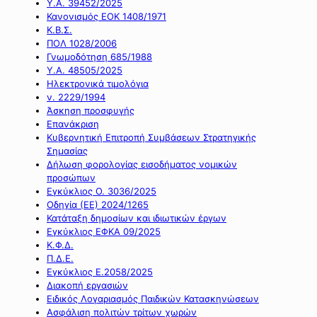
Υ.Α. 39452/2025
Κανονισμός ΕΟΚ 1408/1971
Κ.Β.Σ.
ΠΟΛ 1028/2006
Γνωμοδότηση 685/1988
Υ.Α. 48505/2025
Ηλεκτρονικά τιμολόγια
ν. 2229/1994
Άσκηση προσφυγής
Επανάκριση
Κυβερνητική Επιτροπή Συμβάσεων Στρατηγικής
Σημασίας
Δήλωση φορολογίας εισοδήματος νομικών
προσώπων
Εγκύκλιος Ο. 3036/2025
Οδηγία (ΕΕ) 2024/1265
Κατάταξη δημοσίων και ιδιωτικών έργων
Εγκύκλιος ΕΦΚΑ 09/2025
Κ.Φ.Δ.
Π.Δ.Ε.
Εγκύκλιος Ε.2058/2025
Διακοπή εργασιών
Ειδικός Λογαριασμός Παιδικών Κατασκηνώσεων
Ασφάλιση πολιτών τρίτων χωρών