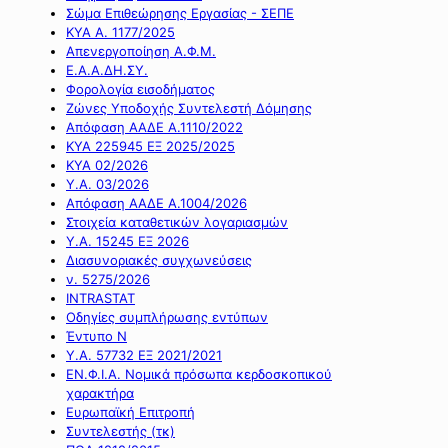
Σώμα Επιθεώρησης Εργασίας - ΣΕΠΕ
ΚΥΑ Α. 1177/2025
Απενεργοποίηση Α.Φ.Μ.
Ε.Α.Α.ΔΗ.ΣΥ.
Φορολογία εισοδήματος
Ζώνες Υποδοχής Συντελεστή Δόμησης
Απόφαση ΑΑΔΕ Α.1110/2022
ΚΥΑ 225945 ΕΞ 2025/2025
ΚΥΑ 02/2026
Υ.Α. 03/2026
Απόφαση ΑΑΔΕ Α.1004/2026
Στοιχεία καταθετικών λογαριασμών
Υ.Α. 15245 ΕΞ 2026
Διασυνοριακές συγχωνεύσεις
ν. 5275/2026
INTRASTAT
Οδηγίες συμπλήρωσης εντύπων
Έντυπο Ν
Υ.Α. 57732 ΕΞ 2021/2021
ΕΝ.Φ.Ι.Α. Νομικά πρόσωπα κερδοσκοπικού
χαρακτήρα
Ευρωπαϊκή Επιτροπή
Συντελεστής (τκ)