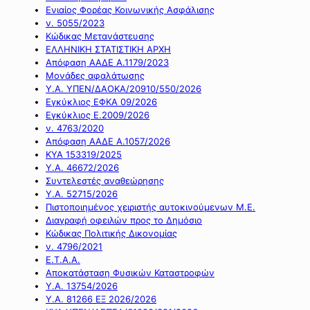
Ενιαίος Φορέας Κοινωνικής Ασφάλισης
ν. 5055/2023
Κώδικας Μετανάστευσης
ΕΛΛΗΝΙΚΗ ΣΤΑΤΙΣΤΙΚΗ ΑΡΧΗ
Απόφαση ΑΑΔΕ Α.1179/2023
Μονάδες αφαλάτωσης
Υ.Α. ΥΠΕΝ/ΔΑΟΚΑ/20910/550/2026
Εγκύκλιος ΕΦΚΑ 09/2026
Εγκύκλιος Ε.2009/2026
ν. 4763/2020
Απόφαση ΑΑΔΕ Α.1057/2026
ΚΥΑ 153319/2025
Υ.Α. 46672/2026
Συντελεστές αναθεώρησης
Υ.Α. 52715/2026
Πιστοποιημένος χειριστής αυτοκινούμενων Μ.Ε.
Διαγραφή οφειλών προς το Δημόσιο
Κώδικας Πολιτικής Δικονομίας
ν. 4796/2021
Ε.Τ.Α.Α.
Αποκατάσταση Φυσικών Καταστροφών
Υ.Α. 13754/2026
Υ.Α. 81266 ΕΞ 2026/2026