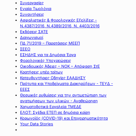
Συνεργασίες
Ενιαία Τιμολόγια
Συναντήσεις
Ασφαλιστικές & Φορολογικές Εξελίξεις -
Ν.4387/2016, Ν.4389/2016, Ν. 4403/2016
Εκδόσεις ΣΑΤΕ
Διαγωνισμοί
ΠΔ 71/2019 – Παρατάσεις ΜΕΕΠ
ΣΕΕΟ
ΕΣΗΔΗΣ για τα Δημόσια Έργα
Φορολογικές Υποχρεώσεις
Οικοδομικές Άδειες – ΝΟΚ – Απόφαση ΣτΕ
Κρατήσεις υπέρ τρίτων
Κατευθυντήριες Οδηγίες ΕΑΑΔΗΣΥ
Πρότυπα και Υποδείγματα Διακηρύξεων - ΤΕΥΔ -
ΕΕΕΣ
Θεσμικές ρυθμίσεις για την αντιμετώπιση των
ανατιμήσεων των υλικών - Αναθεώρηση
Χρηματοδοτικά Εργαλεία ΤΜΕΔΕ
ΕΛΟΤ: Σχέδια ΕΤΕΠ σε δημόσια κρίση
Κορωνοϊός (COVID-19) και Επιχειρηματικότητα
Your Data Stories