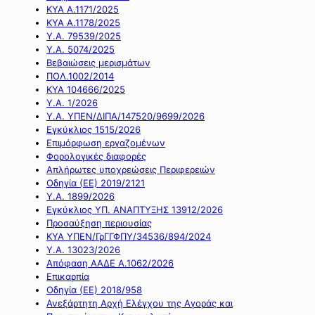
ΚΥΑ Α.1171/2025
ΚΥΑ Α.1178/2025
Υ.Α. 79539/2025
Υ.Α. 5074/2025
Βεβαιώσεις μερισμάτων
ΠΟΛ.1002/2014
ΚΥΑ 104666/2025
Υ.Α. 1/2026
Υ.Α. ΥΠΕΝ/ΔΙΠΑ/147520/9699/2026
Εγκύκλιος 1515/2026
Επιμόρφωση εργαζομένων
Φορολογικές διαφορές
Απλήρωτες υποχρεώσεις Περιφερειών
Οδηγία (ΕΕ) 2019/2121
Υ.Α. 1899/2026
Εγκύκλιος ΥΠ. ΑΝΑΠΤΥΞΗΣ 13912/2026
Προσαύξηση περιουσίας
ΚΥΑ ΥΠΕΝ/ΓρΓΓΦΠΥ/34536/894/2024
Υ.Α. 13023/2026
Απόφαση ΑΑΔΕ Α.1062/2026
Επικαρπία
Οδηγία (ΕΕ) 2018/958
Ανεξάρτητη Αρχή Ελέγχου της Αγοράς και