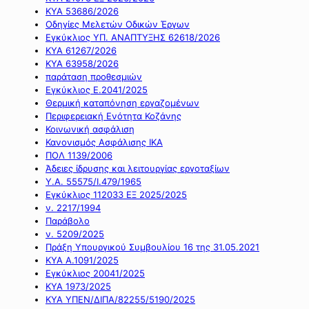
ΚΥΑ 53686/2026
Οδηγίες Μελετών Οδικών Έργων
Εγκύκλιος ΥΠ. ΑΝΑΠΤΥΞΗΣ 62618/2026
ΚΥΑ 61267/2026
ΚΥΑ 63958/2026
παράταση προθεσμιών
Εγκύκλιος Ε.2041/2025
Θερμική καταπόνηση εργαζομένων
Περιφερειακή Ενότητα Κοζάνης
Κοινωνική ασφάλιση
Κανονισμός Ασφάλισης ΙΚΑ
ΠΟΛ 1139/2006
Άδειες ίδρυσης και λειτουργίας εργοταξίων
Υ.Α. 55575/Ι.479/1965
Εγκύκλιος 112033 ΕΞ 2025/2025
ν. 2217/1994
Παράβολο
ν. 5209/2025
Πράξη Υπουργικού Συμβουλίου 16 της 31.05.2021
ΚΥΑ Α.1091/2025
Εγκύκλιος 20041/2025
ΚΥΑ 1973/2025
ΚΥΑ ΥΠΕΝ/ΔΙΠΑ/82255/5190/2025