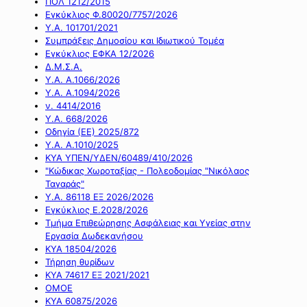
ΠΟΛ 1212/2015
Εγκύκλιος Φ.80020/7757/2026
Υ.Α. 101701/2021
Συμπράξεις Δημοσίου και Ιδιωτικού Τομέα
Εγκύκλιος ΕΦΚΑ 12/2026
Δ.Μ.Σ.Α.
Υ.Α. Α.1066/2026
Υ.Α. Α.1094/2026
ν. 4414/2016
Y.A. 668/2026
Οδηγία (ΕΕ) 2025/872
Υ.Α. Α.1010/2025
ΚΥΑ ΥΠΕΝ/ΥΔΕΝ/60489/410/2026
"Κώδικας Χωροταξίας - Πολεοδομίας "Νικόλαος
Ταγαράς"
Υ.Α. 86118 ΕΞ 2026/2026
Εγκύκλιος Ε.2028/2026
Τμήμα Επιθεώρησης Ασφάλειας και Υγείας στην
Εργασία Δωδεκανήσου
ΚΥΑ 18504/2026
Τήρηση θυρίδων
ΚΥΑ 74617 ΕΞ 2021/2021
ΟΜΟΕ
ΚΥΑ 60875/2026