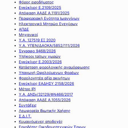
Φόρος εισοδήματος
Εγκύκλιος Ε.2109/2025
Απόφαση ΑΑΔΕ Α.1191/2025
Περιφερειακή Ενότητα Ιωαννίνων
Ηλεκτρονικό Μητρώο Ενεχύρων
ΑΠΔΕ
Μηχανικοί
Υ.Α. 127519 ΕΞ 2020
Υ.Α. ΥΠΕΝ/ΔΑΟΚΑ/5852/111/2026
Έγγραφο 9468/2026
Υπήκοοι τρίτων χωρών
Εγκύκλιος Ε.2003/2026
Κατάσταση φορολογικής αναμόρφωσης
Υπαγωγή Ωφελούμενων Φορέων
Φορολογητέα αξία ακινήτων
Εγκύκλιος ΕΑΔΗΣΥ 2158/2026
Μέτρο IPI
Υ.Α. ΔΝΣγ/32129/ΦΝ466/2017
Απόφαση ΑΑΔΕ Α.1055/2026
Συντάξεις
Λεωφορεία Ιδιωτικής Χρήσης
Σ.Δ.Ι.Τ.
Κυμαινόμενες αποδοχές
Εργοδότες Οικοδομοτεχνικών Έργων