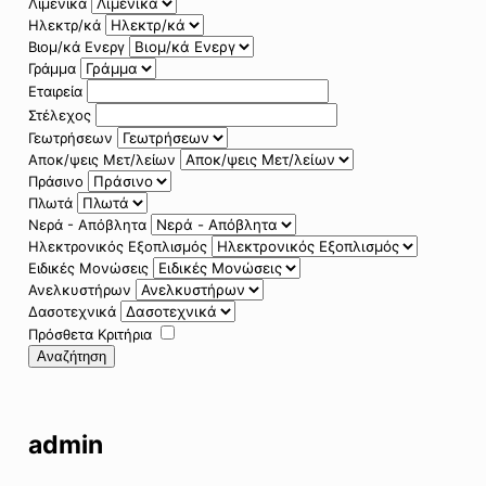
Λιμενικά
Ηλεκτρ/κά
Βιομ/κά Ενεργ
Γράμμα
Εταιρεία
Στέλεχος
Γεωτρήσεων
Αποκ/ψεις Μετ/λείων
Πράσινο
Πλωτά
Νερά - Απόβλητα
Ηλεκτρονικός Εξοπλισμός
Ειδικές Μονώσεις
Ανελκυστήρων
Δασοτεχνικά
Πρόσθετα Κριτήρια
Αναζήτηση
admin