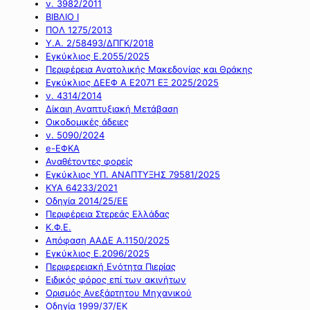
ν. 3982/2011
ΒΙΒΛΙΟ Ι
ΠΟΛ 1275/2013
Υ.Α. 2/58493/ΔΠΓΚ/2018
Εγκύκλιος Ε.2055/2025
Περιφέρεια Ανατολικής Μακεδονίας και Θράκης
Εγκύκλιος ΔΕΕΦ Α Ε2071 ΕΞ 2025/2025
ν. 4314/2014
Δίκαιη Αναπτυξιακή Μετάβαση
Οικοδομικές άδειες
ν. 5090/2024
e-ΕΦΚΑ
Αναθέτοντες φορείς
Εγκύκλιος ΥΠ. ΑΝΑΠΤΥΞΗΣ 79581/2025
ΚΥΑ 64233/2021
Οδηγία 2014/25/ΕΕ
Περιφέρεια Στερεάς Ελλάδας
Κ.Φ.Ε.
Απόφαση ΑΑΔΕ Α.1150/2025
Εγκύκλιος Ε.2096/2025
Περιφερειακή Ενότητα Πιερίας
Ειδικός φόρος επί των ακινήτων
Ορισμός Ανεξάρτητου Μηχανικού
Οδηγία 1999/37/ΕΚ