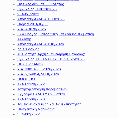
Οφειλές συνυπευθυνότητας
Εγκύκλιος Ο.3018/2026
ν. 4951/2022
Απόφαση ΑΑΔΕ Α.1100/2026
Οδηγία 2011/16/ΕΕ
Υ.Α. Α.1070/2025
ΕΥΔ Προγράμματος "Περιβάλλον και Κλιματική
Αλλαγή"
Απόφαση ΑΑΔΕ Α.1118/2026
politis.gov.gr
Ανεξάρτητη Αρχή "Επιθεώρηση Εργασίας"
Εγκύκλιος ΥΠ. ΑΝΑΠΤΥΞΗΣ 54525/2026
ΟΠΣ-ΗΡΙΔΑΝΟΣ
Υ.Α. 108137 ΕΞ 2026/2026
Υ.Α. 2/54854/ΔΠΓΚ/2026
ΟΜΟΕ-ΠΣΠ
ΚΥΑ 62120/2022
Κατηγοριοποίηση παραβάσεων
Έγγραφο ΕΑΔΗΣΥ 6966/2026
ΚΥΑ 61566/2026
Ταμείο Ανάκαμψης και Ανθεκτικότητας
Πτωχευτική διαδικασία
ν. 4982/2022