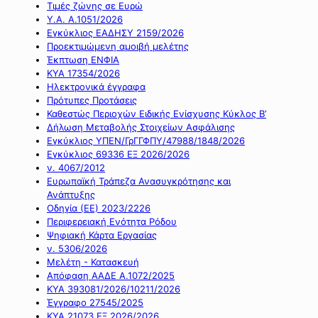
Τιμές ζώνης σε Ευρώ
Υ.Α. Α.1051/2026
Εγκύκλιος ΕΑΔΗΣΥ 2159/2026
Προεκτιμώμενη αμοιβή μελέτης
Έκπτωση ΕΝΦΙΑ
ΚΥΑ 17354/2026
Ηλεκτρονικά έγγραφα
Πρότυπες Προτάσεις
Καθεστώς Περιοχών Ειδικής Ενίσχυσης Κύκλος Β’
Δήλωση Μεταβολής Στοιχείων Ασφάλισης
Εγκύκλιος ΥΠΕΝ/ΓρΓΓΦΠΥ/47988/1848/2026
Εγκύκλιος 69336 ΕΞ 2026/2026
ν. 4067/2012
Ευρωπαϊκή Τράπεζα Ανασυγκρότησης και
Ανάπτυξης
Οδηγία (ΕΕ) 2023/2226
Περιφερειακή Ενότητα Ρόδου
Ψηφιακή Κάρτα Εργασίας
ν. 5306/2026
Μελέτη - Κατασκευή
Απόφαση ΑΑΔΕ Α.1072/2025
ΚΥΑ 393081/2026/10211/2026
Έγγραφο 27545/2025
ΚΥΑ 21073 ΕΞ 2026/2026