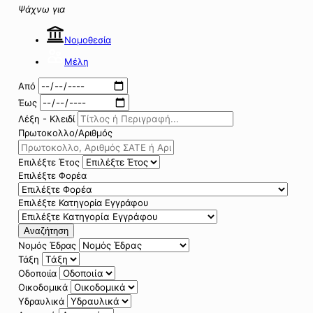
Ψάχνω για
Νομοθεσία
Μέλη
Από
Έως
Λέξη - Κλειδί
Πρωτοκολλο/Αριθμός
Επιλέξτε Έτος
Επιλέξτε Φορέα
Επιλέξτε Κατηγορία Εγγράφου
Αναζήτηση
Νομός Έδρας
Τάξη
Οδοποιία
Οικοδομικά
Υδραυλικά