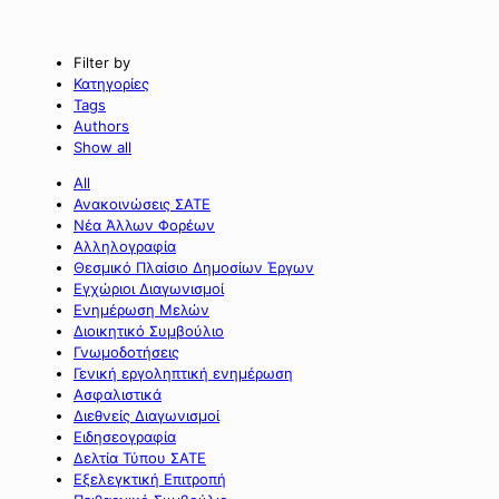
Filter by
Κατηγορίες
Tags
Authors
Show all
All
Ανακοινώσεις ΣΑΤΕ
Νέα Άλλων Φορέων
Αλληλογραφία
Θεσμικό Πλαίσιο Δημοσίων Έργων
Εγχώριοι Διαγωνισμοί
Ενημέρωση Μελών
Διοικητικό Συμβούλιο
Γνωμοδοτήσεις
Γενική εργοληπτική ενημέρωση
Ασφαλιστικά
Διεθνείς Διαγωνισμοί
Ειδησεογραφία
Δελτία Τύπου ΣΑΤΕ
Εξελεγκτική Επιτροπή