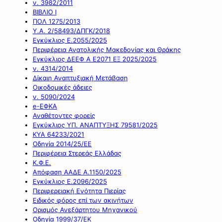
ν. 3982/2011
ΒΙΒΛΙΟ Ι
ΠΟΛ 1275/2013
Υ.Α. 2/58493/ΔΠΓΚ/2018
Εγκύκλιος Ε.2055/2025
Περιφέρεια Ανατολικής Μακεδονίας και Θράκης
Εγκύκλιος ΔΕΕΦ Α Ε2071 ΕΞ 2025/2025
ν. 4314/2014
Δίκαιη Αναπτυξιακή Μετάβαση
Οικοδομικές άδειες
ν. 5090/2024
e-ΕΦΚΑ
Αναθέτοντες φορείς
Εγκύκλιος ΥΠ. ΑΝΑΠΤΥΞΗΣ 79581/2025
ΚΥΑ 64233/2021
Οδηγία 2014/25/ΕΕ
Περιφέρεια Στερεάς Ελλάδας
Κ.Φ.Ε.
Απόφαση ΑΑΔΕ Α.1150/2025
Εγκύκλιος Ε.2096/2025
Περιφερειακή Ενότητα Πιερίας
Ειδικός φόρος επί των ακινήτων
Ορισμός Ανεξάρτητου Μηχανικού
Οδηγία 1999/37/ΕΚ