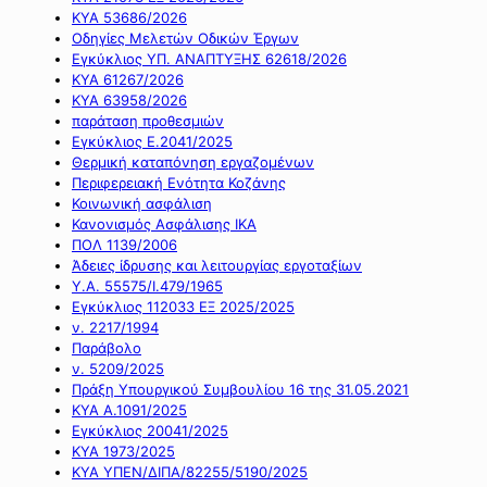
ΚΥΑ 53686/2026
Οδηγίες Μελετών Οδικών Έργων
Εγκύκλιος ΥΠ. ΑΝΑΠΤΥΞΗΣ 62618/2026
ΚΥΑ 61267/2026
ΚΥΑ 63958/2026
παράταση προθεσμιών
Εγκύκλιος Ε.2041/2025
Θερμική καταπόνηση εργαζομένων
Περιφερειακή Ενότητα Κοζάνης
Κοινωνική ασφάλιση
Κανονισμός Ασφάλισης ΙΚΑ
ΠΟΛ 1139/2006
Άδειες ίδρυσης και λειτουργίας εργοταξίων
Υ.Α. 55575/Ι.479/1965
Εγκύκλιος 112033 ΕΞ 2025/2025
ν. 2217/1994
Παράβολο
ν. 5209/2025
Πράξη Υπουργικού Συμβουλίου 16 της 31.05.2021
ΚΥΑ Α.1091/2025
Εγκύκλιος 20041/2025
ΚΥΑ 1973/2025
ΚΥΑ ΥΠΕΝ/ΔΙΠΑ/82255/5190/2025