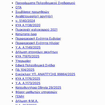
Προγράμματα Πολεοδομικού Σχεδιασμού
ΟΤΑ
Συμβάσεις προμηθειών
Αναθέτουσα(ες) αρχή(ές)
ν. 5140/2024
ΚΥΑ Α.1138/2020
Πυρκαγιές καλοκαιριού 2021
Κατώτατα όρια
Περιφερειακή Ενότητα Ευβοίας
Περιφερειακή Ενότητα Ηλείας
Υ.Α. Α.1149/2025
Δήλωση στοιχείων ακινήτων
ΚΥΑ 71970/2025
Υπερωρίες
Ειδικά Πολεοδομικά Σχέδια
ΠΔ 104/2025
Εγκύκλιος ΥΠ. ΑΝΑΠΤΥΞΗΣ 99864/2025
ΚΥΑ Α.1176/2025
Υ.Α. Α.1173/2025
Κατευθυντήρια Οδηγία 29/2025
Φόρος μισθωτών υπηρεσιών
ΓΕΜΗ
Δήλωση Φ.Μ.Α.