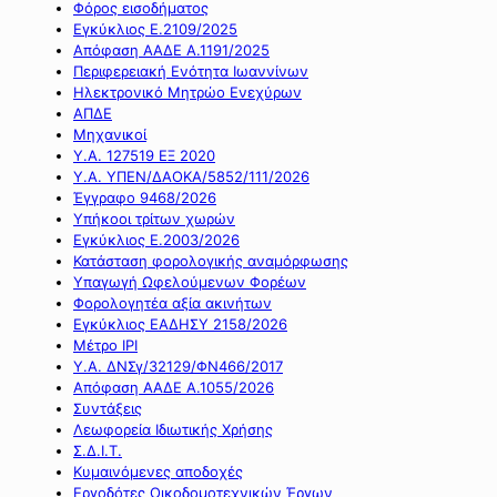
Φόρος εισοδήματος
Εγκύκλιος Ε.2109/2025
Απόφαση ΑΑΔΕ Α.1191/2025
Περιφερειακή Ενότητα Ιωαννίνων
Ηλεκτρονικό Μητρώο Ενεχύρων
ΑΠΔΕ
Μηχανικοί
Υ.Α. 127519 ΕΞ 2020
Υ.Α. ΥΠΕΝ/ΔΑΟΚΑ/5852/111/2026
Έγγραφο 9468/2026
Υπήκοοι τρίτων χωρών
Εγκύκλιος Ε.2003/2026
Κατάσταση φορολογικής αναμόρφωσης
Υπαγωγή Ωφελούμενων Φορέων
Φορολογητέα αξία ακινήτων
Εγκύκλιος ΕΑΔΗΣΥ 2158/2026
Μέτρο IPI
Υ.Α. ΔΝΣγ/32129/ΦΝ466/2017
Απόφαση ΑΑΔΕ Α.1055/2026
Συντάξεις
Λεωφορεία Ιδιωτικής Χρήσης
Σ.Δ.Ι.Τ.
Κυμαινόμενες αποδοχές
Εργοδότες Οικοδομοτεχνικών Έργων