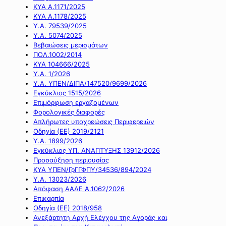
ΚΥΑ Α.1171/2025
ΚΥΑ Α.1178/2025
Υ.Α. 79539/2025
Υ.Α. 5074/2025
Βεβαιώσεις μερισμάτων
ΠΟΛ.1002/2014
ΚΥΑ 104666/2025
Υ.Α. 1/2026
Υ.Α. ΥΠΕΝ/ΔΙΠΑ/147520/9699/2026
Εγκύκλιος 1515/2026
Επιμόρφωση εργαζομένων
Φορολογικές διαφορές
Απλήρωτες υποχρεώσεις Περιφερειών
Οδηγία (ΕΕ) 2019/2121
Υ.Α. 1899/2026
Εγκύκλιος ΥΠ. ΑΝΑΠΤΥΞΗΣ 13912/2026
Προσαύξηση περιουσίας
ΚΥΑ ΥΠΕΝ/ΓρΓΓΦΠΥ/34536/894/2024
Υ.Α. 13023/2026
Απόφαση ΑΑΔΕ Α.1062/2026
Επικαρπία
Οδηγία (ΕΕ) 2018/958
Ανεξάρτητη Αρχή Ελέγχου της Αγοράς και