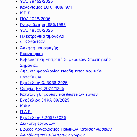
Υ.Α. 39452/2025
Κανονισμός ΕΟΚ 1408/1971
Κ.Β.Σ.
ΠΟΛ 1028/2006
Γνωμοδότηση 685/1988
Υ.Α. 48505/2025
Ηλεκτρονικά τιμολόγια
ν. 2229/1994
Άσκηση προσφυγής
Επανάκριση
Κυβερνητική Επιτροπή Συμβάσεων Στρατηγικής
Σημασίας
Δήλωση φορολογίας εισοδήματος νομικών
προσώπων
Εγκύκλιος Ο. 3036/2025
Οδηγία (ΕΕ) 2024/1265
Κατάταξη δημοσίων και ιδιωτικών έργων
Εγκύκλιος ΕΦΚΑ 09/2025
Κ.Φ.Δ.
Π.Δ.Ε.
Εγκύκλιος Ε.2058/2025
Διακοπή εργασιών
Ειδικός Λογαριασμός Παιδικών Κατασκηνώσεων
Ασφάλιση πολιτών τρίτων χωρών