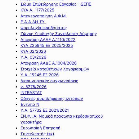
Σώμα Επιθεώρησης Εργασίας - ΣΕΠΕ
ΚΥΑ Α. 1177/2025
Απενεργοποίηση Α.Φ.Μ.
Ε.Α.Α.ΔΗ.ΣΥ.
Φορολογία εισοδήματος
Ζώνες Υποδοχής Συντελεστή Δόμησης
Απόφαση ΑΑΔΕ Α.1110/2022
ΚΥΑ 225945 ΕΞ 2025/2025
ΚΥΑ 02/2026
Υ.Α. 03/2026
Απόφαση ΑΑΔΕ Α.1004/2026
Στοιχεία καταθετικών λογαριασμών
Υ.Α. 15245 ΕΞ 2026
Διασυνοριακές συγχωνεύσεις
ν. 5275/2026
INTRASTAT
Οδηγίες συμπλήρωσης εντύπων
Έντυπο Ν
Υ.Α. 57732 ΕΞ 2021/2021
ΕΝ.Φ.Ι.Α. Νομικά πρόσωπα κερδοσκοπικού
χαρακτήρα
Ευρωπαϊκή Επιτροπή
Συντελεστής (τκ)