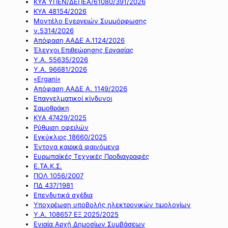
ΚΥΑ ΥΠΕΝ/ΔΕΠΕΑ/61080/391/2026
ΚΥΑ 48154/2026
Μοντέλο Ενεργειών Συμμόρφωσης
ν.5314/2026
Απόφαση ΑΑΔΕ Α.1124/2026
Έλεγχοι Επιθεώρησης Εργασίας
Υ.Α. 55635/2026
Υ.Α. 96681/2026
«Ergani»
Απόφαση ΑΑΔΕ Α. 1149/2026
Επαγγελματικοί κίνδυνοι
Σαμοθράκη
ΚΥΑ 47429/2025
Ρύθμιση οφειλών
Εγκύκλιος 18660/2025
Έντονα καιρικά φαινόμενα
Ευρωπαϊκές Τεχνικές Προδιαγραφές
Ε.ΤΑ.Κ.Σ.
ΠΟΛ 1056/2007
ΠΔ 437/1981
Επενδυτικά σχέδια
Υποχρέωση υποβολής ηλεκτρονικών τιμολογίων
Υ.Α. 108657 ΕΞ 2025/2025
Ενιαία Αρχή Δημοσίων Συμβάσεων