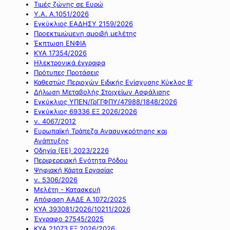
Τιμές ζώνης σε Ευρώ
Υ.Α. Α.1051/2026
Εγκύκλιος ΕΑΔΗΣΥ 2159/2026
Προεκτιμώμενη αμοιβή μελέτης
Έκπτωση ΕΝΦΙΑ
ΚΥΑ 17354/2026
Ηλεκτρονικά έγγραφα
Πρότυπες Προτάσεις
Καθεστώς Περιοχών Ειδικής Ενίσχυσης Κύκλος Β’
Δήλωση Μεταβολής Στοιχείων Ασφάλισης
Εγκύκλιος ΥΠΕΝ/ΓρΓΓΦΠΥ/47988/1848/2026
Εγκύκλιος 69336 ΕΞ 2026/2026
ν. 4067/2012
Ευρωπαϊκή Τράπεζα Ανασυγκρότησης και
Ανάπτυξης
Οδηγία (ΕΕ) 2023/2226
Περιφερειακή Ενότητα Ρόδου
Ψηφιακή Κάρτα Εργασίας
ν. 5306/2026
Μελέτη - Κατασκευή
Απόφαση ΑΑΔΕ Α.1072/2025
ΚΥΑ 393081/2026/10211/2026
Έγγραφο 27545/2025
ΚΥΑ 21073 ΕΞ 2026/2026