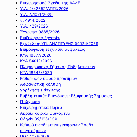
Επιχειρησιακό Σχέδιο της ΑΑΔΕ
Υ.Α. 2/42652/ΔΠΓΚ/2026
Υ.Α. Α.1071/2025
ν. 4914/2022
Υ.Α. 429/2026
Έγγραφο 9885/2026
Επιθεώρηση Εργασίας
Εγκύκλιος ΥΠ. ΑΝΑΠΤΥΞΗΣ 54524/2026
Επιμόρφωση τεχνικών ασφαλείας
ΚΥΑ 18877/2026
ΚΥΑ 54012/2026
Πληροφοριακή Σήμανση Ποδηλατιστών
ΚΥΑ 18342/2026
Καθορισμός ύψους προστίμων
Ασφαλιστική κάλυψη
χορήγηση ενίσχυσης
Εμβληματικές Επενδύσεις Εξαιρετικής Σημασίας
Πτώχευση
Επιχειρηματικά Πάρκα
Ακραία καιρικά φαινόμενα
Οδηγία 89/106/ΕΟΚ
Καθαρό εισόδημα επιχειρήσεων Έσοδα
επιχειρήσεων
ΠΟΛ 1036/2006