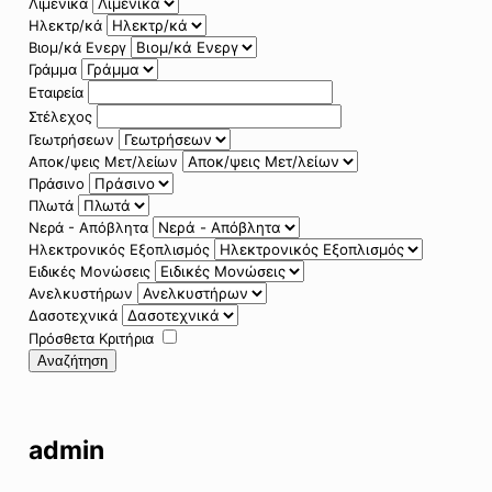
Λιμενικά
Ηλεκτρ/κά
Βιομ/κά Ενεργ
Γράμμα
Εταιρεία
Στέλεχος
Γεωτρήσεων
Αποκ/ψεις Μετ/λείων
Πράσινο
Πλωτά
Νερά - Απόβλητα
Ηλεκτρονικός Εξοπλισμός
Ειδικές Μονώσεις
Ανελκυστήρων
Δασοτεχνικά
Πρόσθετα Κριτήρια
Αναζήτηση
admin