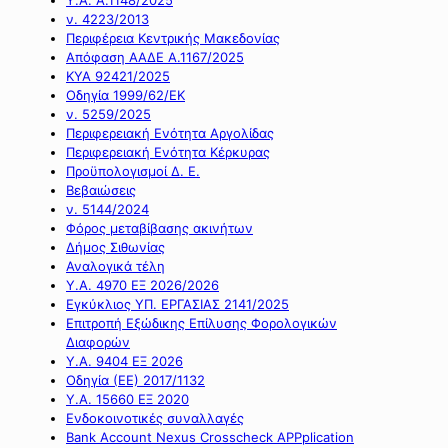
ν. 4223/2013
Περιφέρεια Κεντρικής Μακεδονίας
Απόφαση ΑΑΔΕ Α.1167/2025
ΚΥΑ 92421/2025
Οδηγία 1999/62/ΕΚ
ν. 5259/2025
Περιφερειακή Ενότητα Αργολίδας
Περιφερειακή Ενότητα Κέρκυρας
Προϋπολογισμοί Δ. Ε.
Βεβαιώσεις
ν. 5144/2024
Φόρος μεταβίβασης ακινήτων
Δήμος Σιθωνίας
Αναλογικά τέλη
Υ.Α. 4970 ΕΞ 2026/2026
Εγκύκλιος ΥΠ. ΕΡΓΑΣΙΑΣ 2141/2025
Επιτροπή Εξώδικης Επίλυσης Φορολογικών
Διαφορών
Υ.Α. 9404 ΕΞ 2026
Οδηγία (ΕΕ) 2017/1132
Υ.Α. 15660 ΕΞ 2020
Ενδοκοινοτικές συναλλαγές
Bank Account Nexus Crosscheck APPplication