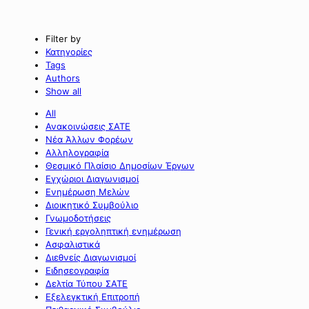
Filter by
Κατηγορίες
Tags
Authors
Show all
All
Ανακοινώσεις ΣΑΤΕ
Νέα Άλλων Φορέων
Αλληλογραφία
Θεσμικό Πλαίσιο Δημοσίων Έργων
Εγχώριοι Διαγωνισμοί
Ενημέρωση Μελών
Διοικητικό Συμβούλιο
Γνωμοδοτήσεις
Γενική εργοληπτική ενημέρωση
Ασφαλιστικά
Διεθνείς Διαγωνισμοί
Ειδησεογραφία
Δελτία Τύπου ΣΑΤΕ
Εξελεγκτική Επιτροπή