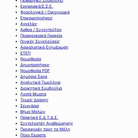
Πειθαρχικό Συμβούλιο
Εργασιακά/Σ.Σ.Ε.
Φορολογικά / Οικονομικά
Επικαιροποιήσεις
Αγγελίες
Άρθρα / Συνεντεύξεις
Περιφερειακά Γραφεία
Γενικές Συνελεύσεις
Ασφαλιστικά Ενημέρωση
ΕΤΕΠ
Νομοθεσία
Δημοπρατήσεις
Νομοθεσία PDF
Δημόσια Έργα
Αναλυτικά Τιμολόγια
Διοικητικά Συμβούλια
Λοιπά θέματα
Τομείς Δράσης
Σεμινάρια
Βήμα Μελών
Πρακτικά Ε.Δ.Τ.Δ.Ε.
Συντελεστές Αναθεώρησης
Προσφορές προς τα Μέλη
Ποιοι Είμαστε