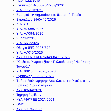
ΠΟΛ 1212/2015
Εγκύκλιος Φ.80020/7757/2026
Υ.Α. 101701/2021
Συμπράξεις Δημοσίου και Ιδιωτικού Τομέα
Εγκύκλιος ΕΦΚΑ 12/2026
Δ.Μ.Σ.Α.
Υ.Α. Α.1066/2026
Υ.Α. Α.1094/2026
ν. 4414/2016
Y.A. 668/2026
Οδηγία (ΕΕ) 2025/872
Υ.Α. Α.1010/2025
ΚΥΑ ΥΠΕΝ/ΥΔΕΝ/60489/410/2026
"Κώδικας Χωροταξίας - Πολεοδομίας "Νικόλαος
Ταγαράς"
Υ.Α. 86118 ΕΞ 2026/2026
Εγκύκλιος Ε.2028/2026
Τμήμα Επιθεώρησης Ασφάλειας και Υγείας στην
Εργασία Δωδεκανήσου
ΚΥΑ 18504/2026
Τήρηση θυρίδων
ΚΥΑ 74617 ΕΞ 2021/2021
ΟΜΟΕ
ΚΥΑ 60875/2026