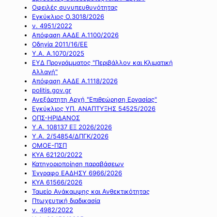
Οφειλές συνυπευθυνότητας
Εγκύκλιος Ο.3018/2026
ν. 4951/2022
Απόφαση ΑΑΔΕ Α.1100/2026
Οδηγία 2011/16/ΕΕ
Υ.Α. Α.1070/2025
ΕΥΔ Προγράμματος "Περιβάλλον και Κλιματική
Αλλαγή"
Απόφαση ΑΑΔΕ Α.1118/2026
politis.gov.gr
Ανεξάρτητη Αρχή "Επιθεώρηση Εργασίας"
Εγκύκλιος ΥΠ. ΑΝΑΠΤΥΞΗΣ 54525/2026
ΟΠΣ-ΗΡΙΔΑΝΟΣ
Υ.Α. 108137 ΕΞ 2026/2026
Υ.Α. 2/54854/ΔΠΓΚ/2026
ΟΜΟΕ-ΠΣΠ
ΚΥΑ 62120/2022
Κατηγοριοποίηση παραβάσεων
Έγγραφο ΕΑΔΗΣΥ 6966/2026
ΚΥΑ 61566/2026
Ταμείο Ανάκαμψης και Ανθεκτικότητας
Πτωχευτική διαδικασία
ν. 4982/2022