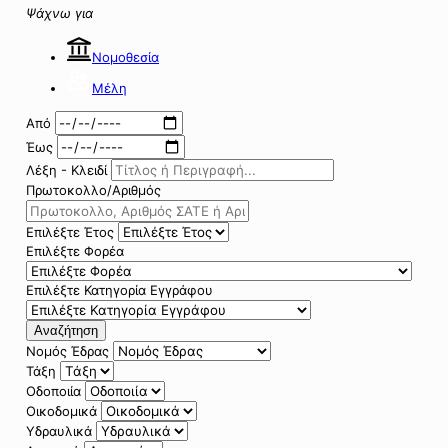
Ψάχνω για
Νομοθεσία
Μέλη
Από
Έως
Λέξη - Κλειδί
Πρωτοκολλο/Αριθμός
Επιλέξτε Έτος
Επιλέξτε Φορέα
Επιλέξτε Κατηγορία Εγγράφου
Αναζήτηση
Νομός Έδρας
Τάξη
Οδοποιία
Οικοδομικά
Υδραυλικά