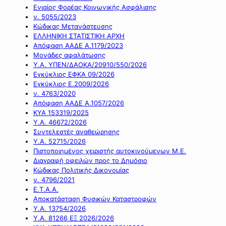
Ενιαίος Φορέας Κοινωνικής Ασφάλισης
ν. 5055/2023
Κώδικας Μετανάστευσης
ΕΛΛΗΝΙΚΗ ΣΤΑΤΙΣΤΙΚΗ ΑΡΧΗ
Απόφαση ΑΑΔΕ Α.1179/2023
Μονάδες αφαλάτωσης
Υ.Α. ΥΠΕΝ/ΔΑΟΚΑ/20910/550/2026
Εγκύκλιος ΕΦΚΑ 09/2026
Εγκύκλιος Ε.2009/2026
ν. 4763/2020
Απόφαση ΑΑΔΕ Α.1057/2026
ΚΥΑ 153319/2025
Υ.Α. 46672/2026
Συντελεστές αναθεώρησης
Υ.Α. 52715/2026
Πιστοποιημένος χειριστής αυτοκινούμενων Μ.Ε.
Διαγραφή οφειλών προς το Δημόσιο
Κώδικας Πολιτικής Δικονομίας
ν. 4796/2021
Ε.Τ.Α.Α.
Αποκατάσταση Φυσικών Καταστροφών
Υ.Α. 13754/2026
Υ.Α. 81266 ΕΞ 2026/2026