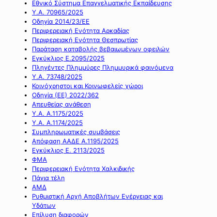
Εθνικό Σύστημα Επαγγελματικής Εκπαίδευσης
Υ.Α. 70965/2025
Οδηγία 2014/23/ΕΕ
Περιφερειακή Ενότητα Αρκαδίας
Περιφερειακή Ενότητα Θεσπρωτίας
Παράταση καταβολής βεβαιωμένων οφειλών
Εγκύκλιος Ε.2095/2025
Πληγέντες Πλημμύρες Πλημμυρικά φαινόμενα
Υ.Α. 73748/2025
Κοινόχρηστοι και Κοινωφελείς χώροι
Οδηγία (ΕΕ) 2022/362
Απευθείας ανάθεση
Υ.Α. Α.1175/2025
Υ.Α. Α.1174/2025
Συμπληρωματικές συμβάσεις
Απόφαση ΑΑΔΕ Α.1195/2025
Εγκύκλιος Ε. 2113/2025
ΦΜΑ
Περιφερειακή Ενότητα Χαλκιδικής
Πάγια τέλη
ΑΜΔ
Ρυθμιστική Αρχή Αποβλήτων Ενέργειας και
Υδάτων
Επίλυση διαφορών