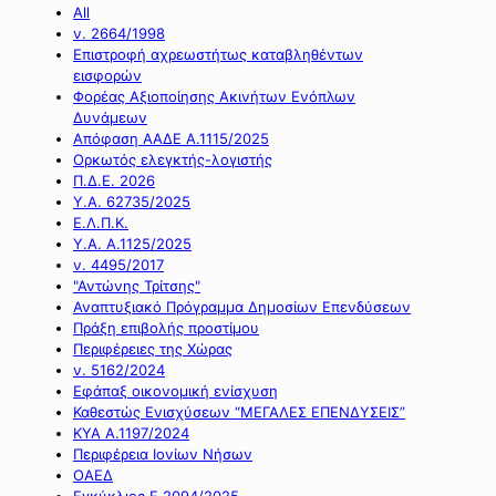
All
ν. 2664/1998
Επιστροφή αχρεωστήτως καταβληθέντων
εισφορών
Φορέας Αξιοποίησης Ακινήτων Ενόπλων
Δυνάμεων
Απόφαση ΑΑΔΕ Α.1115/2025
Ορκωτός ελεγκτής-λογιστής
Π.Δ.Ε. 2026
Υ.Α. 62735/2025
Ε.Λ.Π.Κ.
Υ.Α. Α.1125/2025
ν. 4495/2017
"Αντώνης Τρίτσης"
Αναπτυξιακό Πρόγραμμα Δημοσίων Επενδύσεων
Πράξη επιβολής προστίμου
Περιφέρειες της Χώρας
ν. 5162/2024
Εφάπαξ οικονομική ενίσχυση
Καθεστώς Ενισχύσεων “ΜΕΓΑΛΕΣ ΕΠΕΝΔΥΣΕΙΣ”
ΚΥΑ Α.1197/2024
Περιφέρεια Ιονίων Νήσων
ΟΑΕΔ
Εγκύκλιος Ε.2094/2025