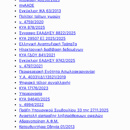
myAADE
Εγκύκλιος ΙΚΑ 63/2013
Πολίτες τρίτων χωρών
ν. 4759/2020
ΚΥΑ 878/2025
Έγγραφο ΕΑΑΔΗΣΥ 8822/2025
ΚΥΑ 29507 ΕΞ 2025/2025
Ελληνική Αναπτυξιακή Τράπεζα
Ηλεκτρονική διαβίβαση δεδομένων
ΚΥΑ ΓΔΟΥ 841/2021
Εγκύκλιος ΕΑΔΗΣΥ 9742/2025
ν. 4797/2021
Περιφερειακή Ενότητα Αιτωλοακαρνανίας
Υ.Α. 40331/Δ1.13521/2019
Ψηφιακό τέλος συναλλαγής
ΚΥΑ 17176/2023
Υπερεργασία
ΚΥΑ 94640/2025
ν. 4994/2022
Πράξη Υπουργικού Συμβουλίου 33 της 27.11.2025
Αναστολή είσπραξης ληξιπρόθεσμων οφειλών
Αδρανοποίηση Α.Φ.Μ.
Κατευθυντήρια Οδηγία 01/2013