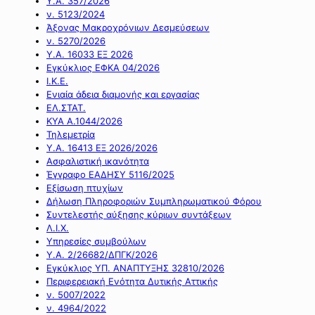
Υ.Α. 357/2026
ν. 5123/2024
Άξονας Μακροχρόνιων Δεσμεύσεων
ν. 5270/2026
Υ.Α. 16033 ΕΞ 2026
Εγκύκλιος ΕΦΚΑ 04/2026
Ι.Κ.Ε.
Ενιαία άδεια διαμονής και εργασίας
ΕΛ.ΣΤΑΤ.
ΚΥΑ Α.1044/2026
Τηλεμετρία
Υ.Α. 16413 ΕΞ 2026/2026
Ασφαλιστική ικανότητα
Έγγραφο ΕΑΔΗΣΥ 5116/2025
Εξίσωση πτυχίων
Δήλωση Πληροφοριών Συμπληρωματικού Φόρου
Συντελεστής αύξησης κύριων συντάξεων
Λ.Ι.Χ.
Υπηρεσίες συμβούλων
Υ.Α. 2/26682/ΔΠΓΚ/2026
Εγκύκλιος ΥΠ. ΑΝΑΠΤΥΞΗΣ 32810/2026
Περιφερειακή Ενότητα Δυτικής Αττικής
ν. 5007/2022
ν. 4964/2022