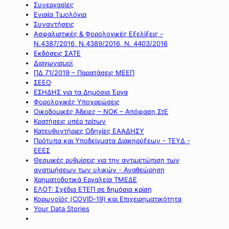
Συνεργασίες
Ενιαία Τιμολόγια
Συναντήσεις
Ασφαλιστικές & Φορολογικές Εξελίξεις -
Ν.4387/2016, Ν.4389/2016, Ν. 4403/2016
Εκδόσεις ΣΑΤΕ
Διαγωνισμοί
ΠΔ 71/2019 – Παρατάσεις ΜΕΕΠ
ΣΕΕΟ
ΕΣΗΔΗΣ για τα Δημόσια Έργα
Φορολογικές Υποχρεώσεις
Οικοδομικές Άδειες – ΝΟΚ – Απόφαση ΣτΕ
Κρατήσεις υπέρ τρίτων
Κατευθυντήριες Οδηγίες ΕΑΑΔΗΣΥ
Πρότυπα και Υποδείγματα Διακηρύξεων - ΤΕΥΔ -
ΕΕΕΣ
Θεσμικές ρυθμίσεις για την αντιμετώπιση των
ανατιμήσεων των υλικών - Αναθεώρηση
Χρηματοδοτικά Εργαλεία ΤΜΕΔΕ
ΕΛΟΤ: Σχέδια ΕΤΕΠ σε δημόσια κρίση
Κορωνοϊός (COVID-19) και Επιχειρηματικότητα
Your Data Stories