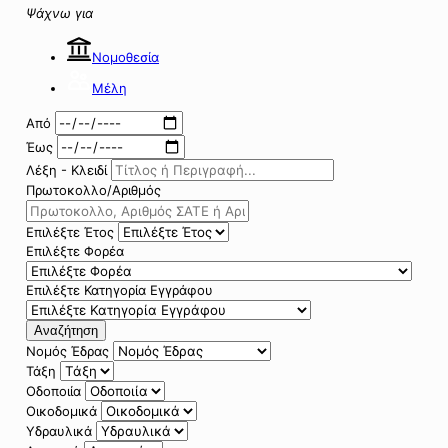
Ψάχνω για
Νομοθεσία
Μέλη
Από
Έως
Λέξη - Κλειδί
Πρωτοκολλο/Αριθμός
Επιλέξτε Έτος
Επιλέξτε Φορέα
Επιλέξτε Κατηγορία Εγγράφου
Αναζήτηση
Νομός Έδρας
Τάξη
Οδοποιία
Οικοδομικά
Υδραυλικά