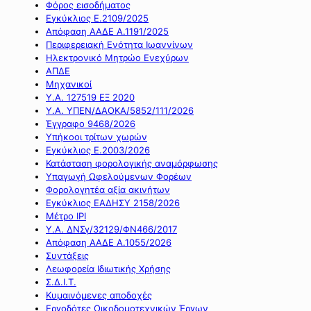
Φόρος εισοδήματος
Εγκύκλιος Ε.2109/2025
Απόφαση ΑΑΔΕ Α.1191/2025
Περιφερειακή Ενότητα Ιωαννίνων
Ηλεκτρονικό Μητρώο Ενεχύρων
ΑΠΔΕ
Μηχανικοί
Υ.Α. 127519 ΕΞ 2020
Υ.Α. ΥΠΕΝ/ΔΑΟΚΑ/5852/111/2026
Έγγραφο 9468/2026
Υπήκοοι τρίτων χωρών
Εγκύκλιος Ε.2003/2026
Κατάσταση φορολογικής αναμόρφωσης
Υπαγωγή Ωφελούμενων Φορέων
Φορολογητέα αξία ακινήτων
Εγκύκλιος ΕΑΔΗΣΥ 2158/2026
Μέτρο IPI
Υ.Α. ΔΝΣγ/32129/ΦΝ466/2017
Απόφαση ΑΑΔΕ Α.1055/2026
Συντάξεις
Λεωφορεία Ιδιωτικής Χρήσης
Σ.Δ.Ι.Τ.
Κυμαινόμενες αποδοχές
Εργοδότες Οικοδομοτεχνικών Έργων