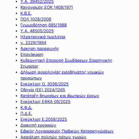
Υ.Α. 39452/2025
Κανονισμός ΕΟΚ 1408/1971
Κ.Β.Σ.
ΠΟΛ 1028/2006
Γνωμοδότηση 685/1988
Υ.Α. 48505/2025
Ηλεκτρονικά τιμολόγια
ν. 2229/1994
Άσκηση προσφυγής
Επανάκριση
Κυβερνητική Επιτροπή Συμβάσεων Στρατηγικής
Σημασίας
Δήλωση φορολογίας εισοδήματος νομικών
προσώπων
Εγκύκλιος Ο. 3036/2025
Οδηγία (ΕΕ) 2024/1265
Κατάταξη δημοσίων και ιδιωτικών έργων
Εγκύκλιος ΕΦΚΑ 09/2025
Κ.Φ.Δ.
Π.Δ.Ε.
Εγκύκλιος Ε.2058/2025
Διακοπή εργασιών
Ειδικός Λογαριασμός Παιδικών Κατασκηνώσεων
Ασφάλιση πολιτών τρίτων χωρών