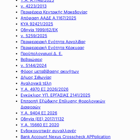
ν. 4223/2013
Περιφέρεια Κεντρικής Μακεδονίας
Απόφαση ΑΑΔΕ Α.1167/2025
ΚΥΑ 92421/2025
Οδηγία 1999/62/ΕΚ
ν. 5259/2025
Περιφερειακή Ενότητα Αργολίδας
Περιφερειακή Ενότητα Κέρκυρας
Προϋπολογισμοί Δ. Ε.
Βεβαιώσεις
ν. 5144/2024
Φόρος μεταβίβασης ακινήτων
Δήμος Σιθωνίας
Αναλογικά τέλη
Υ.Α. 4970 ΕΞ 2026/2026
Εγκύκλιος ΥΠ. ΕΡΓΑΣΙΑΣ 2141/2025
Επιτροπή Εξώδικης Επίλυσης Φορολογικών
Διαφορών
Υ.Α. 9404 ΕΞ 2026
Οδηγία (ΕΕ) 2017/1132
Υ.Α. 15660 ΕΞ 2020
Ενδοκοινοτικές συναλλαγές
Bank Account Nexus Crosscheck APPplication