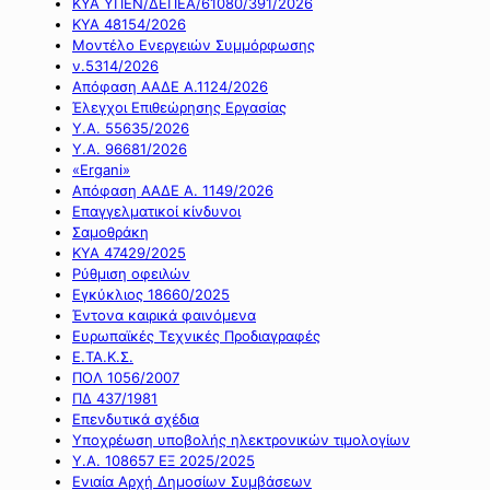
ΚΥΑ ΥΠΕΝ/ΔΕΠΕΑ/61080/391/2026
ΚΥΑ 48154/2026
Μοντέλο Ενεργειών Συμμόρφωσης
ν.5314/2026
Απόφαση ΑΑΔΕ Α.1124/2026
Έλεγχοι Επιθεώρησης Εργασίας
Υ.Α. 55635/2026
Υ.Α. 96681/2026
«Ergani»
Απόφαση ΑΑΔΕ Α. 1149/2026
Επαγγελματικοί κίνδυνοι
Σαμοθράκη
ΚΥΑ 47429/2025
Ρύθμιση οφειλών
Εγκύκλιος 18660/2025
Έντονα καιρικά φαινόμενα
Ευρωπαϊκές Τεχνικές Προδιαγραφές
Ε.ΤΑ.Κ.Σ.
ΠΟΛ 1056/2007
ΠΔ 437/1981
Επενδυτικά σχέδια
Υποχρέωση υποβολής ηλεκτρονικών τιμολογίων
Υ.Α. 108657 ΕΞ 2025/2025
Ενιαία Αρχή Δημοσίων Συμβάσεων