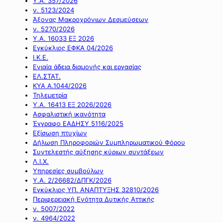
Υ.Α. 357/2026
ν. 5123/2024
Άξονας Μακροχρόνιων Δεσμεύσεων
ν. 5270/2026
Υ.Α. 16033 ΕΞ 2026
Εγκύκλιος ΕΦΚΑ 04/2026
Ι.Κ.Ε.
Ενιαία άδεια διαμονής και εργασίας
ΕΛ.ΣΤΑΤ.
ΚΥΑ Α.1044/2026
Τηλεμετρία
Υ.Α. 16413 ΕΞ 2026/2026
Ασφαλιστική ικανότητα
Έγγραφο ΕΑΔΗΣΥ 5116/2025
Εξίσωση πτυχίων
Δήλωση Πληροφοριών Συμπληρωματικού Φόρου
Συντελεστής αύξησης κύριων συντάξεων
Λ.Ι.Χ.
Υπηρεσίες συμβούλων
Υ.Α. 2/26682/ΔΠΓΚ/2026
Εγκύκλιος ΥΠ. ΑΝΑΠΤΥΞΗΣ 32810/2026
Περιφερειακή Ενότητα Δυτικής Αττικής
ν. 5007/2022
ν. 4964/2022