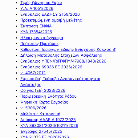
Τιμές ζώνης σε Ευρώ
Υ.Α. Α.1051/2026
Εγκύκλιος ΕΑΔΗΣΥ 2159/2026
Προεκτιμώμενη αμοιβή μελέτης
Έκπτωση ΕΝΦΙΑ
ΚΥΑ 17354/2026
Ηλεκτρονικά έγγραφα
Πρότυπες Προτάσεις
Καθεστώς Περιοχών Ειδικής Ενίσχυσης Κύκλος Β’
Δήλωση Μεταβολής Στοιχείων Ασφάλισης
Εγκύκλιος ΥΠΕΝ/ΓρΓΓΦΠΥ/47988/1848/2026
Εγκύκλιος 69336 ΕΞ 2026/2026
ν. 4067/2012
Ευρωπαϊκή Τράπεζα Ανασυγκρότησης και
Ανάπτυξης
Οδηγία (ΕΕ) 2023/2226
Περιφερειακή Ενότητα Ρόδου
Ψηφιακή Κάρτα Εργασίας
ν. 5306/2026
Μελέτη - Κατασκευή
Απόφαση ΑΑΔΕ Α.1072/2025
ΚΥΑ 393081/2026/10211/2026
Έγγραφο 27545/2025
ΚΥΑ 21073 ΕΞ 2026/2026