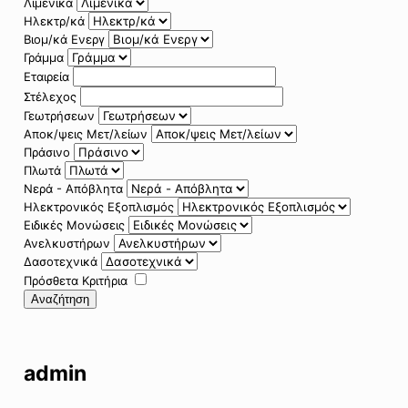
Λιμενικά
Ηλεκτρ/κά
Βιομ/κά Ενεργ
Γράμμα
Εταιρεία
Στέλεχος
Γεωτρήσεων
Αποκ/ψεις Μετ/λείων
Πράσινο
Πλωτά
Νερά - Απόβλητα
Ηλεκτρονικός Εξοπλισμός
Ειδικές Μονώσεις
Ανελκυστήρων
Δασοτεχνικά
Πρόσθετα Κριτήρια
Αναζήτηση
admin