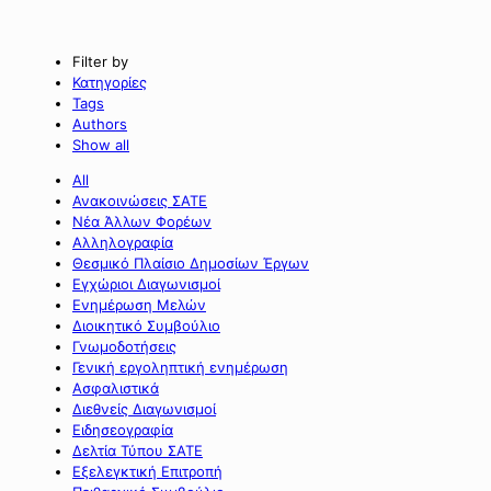
Filter by
Κατηγορίες
Tags
Authors
Show all
All
Ανακοινώσεις ΣΑΤΕ
Νέα Άλλων Φορέων
Αλληλογραφία
Θεσμικό Πλαίσιο Δημοσίων Έργων
Εγχώριοι Διαγωνισμοί
Ενημέρωση Μελών
Διοικητικό Συμβούλιο
Γνωμοδοτήσεις
Γενική εργοληπτική ενημέρωση
Ασφαλιστικά
Διεθνείς Διαγωνισμοί
Ειδησεογραφία
Δελτία Τύπου ΣΑΤΕ
Εξελεγκτική Επιτροπή