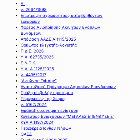
All
ν. 2664/1998
Επιστροφή αχρεωστήτως καταβληθέντων
εισφορών
Φορέας Αξιοποίησης Ακινήτων Ενόπλων
Δυνάμεων
Απόφαση ΑΑΔΕ Α.1115/2025
Ορκωτός ελεγκτής-λογιστής
Π.Δ.Ε. 2026
Υ.Α. 62735/2025
Ε.Λ.Π.Κ.
Υ.Α. Α.1125/2025
ν. 4495/2017
"Αντώνης Τρίτσης"
Αναπτυξιακό Πρόγραμμα Δημοσίων Επενδύσεων
Πράξη επιβολής προστίμου
Περιφέρειες της Χώρας
ν. 5162/2024
Εφάπαξ οικονομική ενίσχυση
Καθεστώς Ενισχύσεων “ΜΕΓΑΛΕΣ ΕΠΕΝΔΥΣΕΙΣ”
ΚΥΑ Α.1197/2024
Περιφέρεια Ιονίων Νήσων
ΟΑΕΔ
Εγκύκλιος Ε.2094/2025