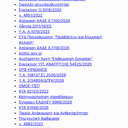
Οφειλές συνυπευθυνότητας
Εγκύκλιος Ο.3018/2026
ν. 4951/2022
Απόφαση ΑΑΔΕ Α.1100/2026
Οδηγία 2011/16/ΕΕ
Υ.Α. Α.1070/2025
ΕΥΔ Προγράμματος "Περιβάλλον και Κλιματική
Αλλαγή"
Απόφαση ΑΑΔΕ Α.1118/2026
politis.gov.gr
Ανεξάρτητη Αρχή "Επιθεώρηση Εργασίας"
Εγκύκλιος ΥΠ. ΑΝΑΠΤΥΞΗΣ 54525/2026
ΟΠΣ-ΗΡΙΔΑΝΟΣ
Υ.Α. 108137 ΕΞ 2026/2026
Υ.Α. 2/54854/ΔΠΓΚ/2026
ΟΜΟΕ-ΠΣΠ
ΚΥΑ 62120/2022
Κατηγοριοποίηση παραβάσεων
Έγγραφο ΕΑΔΗΣΥ 6966/2026
ΚΥΑ 61566/2026
Ταμείο Ανάκαμψης και Ανθεκτικότητας
Πτωχευτική διαδικασία
ν. 4982/2022