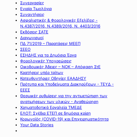
Συνεργασίες
Ενιαία Τιμολόγια
Συναντήσεις
Ασφαλιστικές & Φορολογικές Εξελίξεις -
Ν.4387/2016, Ν.4389/2016, Ν. 4403/2016
Εκδόσεις ΣΑΤΕ
Διαγωνισμοί
ΠΔ 71/2019 – Παρατάσεις ΜΕΕΠ
ΣΕΕΟ
ΕΣΗΔΗΣ για τα Δημόσια Έργα
Φορολογικές Υποχρεώσεις
Οικοδομικές Άδειες – ΝΟΚ – Απόφαση ΣτΕ
Κρατήσεις υπέρ τρίτων
Κατευθυντήριες Οδηγίες ΕΑΑΔΗΣΥ
Πρότυπα και Υποδείγματα Διακηρύξεων - ΤΕΥΔ -
ΕΕΕΣ
Θεσμικές ρυθμίσεις για την αντιμετώπιση των
ανατιμήσεων των υλικών - Αναθεώρηση
Χρηματοδοτικά Εργαλεία ΤΜΕΔΕ
ΕΛΟΤ: Σχέδια ΕΤΕΠ σε δημόσια κρίση
Κορωνοϊός (COVID-19) και Επιχειρηματικότητα
Your Data Stories