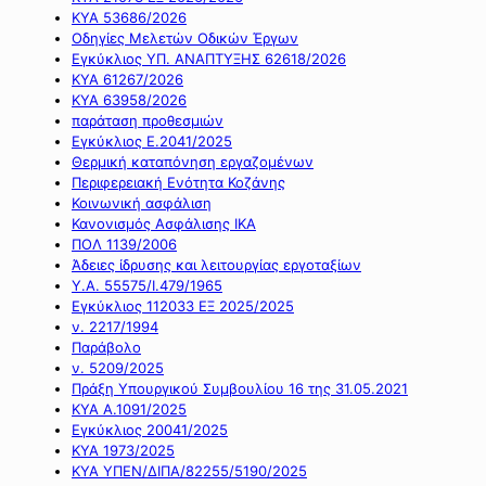
ΚΥΑ 53686/2026
Οδηγίες Μελετών Οδικών Έργων
Εγκύκλιος ΥΠ. ΑΝΑΠΤΥΞΗΣ 62618/2026
ΚΥΑ 61267/2026
ΚΥΑ 63958/2026
παράταση προθεσμιών
Εγκύκλιος Ε.2041/2025
Θερμική καταπόνηση εργαζομένων
Περιφερειακή Ενότητα Κοζάνης
Κοινωνική ασφάλιση
Κανονισμός Ασφάλισης ΙΚΑ
ΠΟΛ 1139/2006
Άδειες ίδρυσης και λειτουργίας εργοταξίων
Υ.Α. 55575/Ι.479/1965
Εγκύκλιος 112033 ΕΞ 2025/2025
ν. 2217/1994
Παράβολο
ν. 5209/2025
Πράξη Υπουργικού Συμβουλίου 16 της 31.05.2021
ΚΥΑ Α.1091/2025
Εγκύκλιος 20041/2025
ΚΥΑ 1973/2025
ΚΥΑ ΥΠΕΝ/ΔΙΠΑ/82255/5190/2025