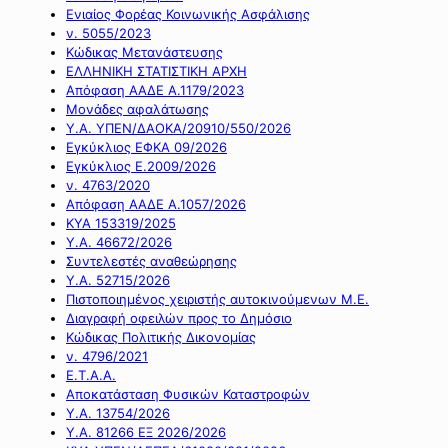
Ενιαίος Φορέας Κοινωνικής Ασφάλισης
ν. 5055/2023
Κώδικας Μετανάστευσης
ΕΛΛΗΝΙΚΗ ΣΤΑΤΙΣΤΙΚΗ ΑΡΧΗ
Απόφαση ΑΑΔΕ Α.1179/2023
Μονάδες αφαλάτωσης
Υ.Α. ΥΠΕΝ/ΔΑΟΚΑ/20910/550/2026
Εγκύκλιος ΕΦΚΑ 09/2026
Εγκύκλιος Ε.2009/2026
ν. 4763/2020
Απόφαση ΑΑΔΕ Α.1057/2026
ΚΥΑ 153319/2025
Υ.Α. 46672/2026
Συντελεστές αναθεώρησης
Υ.Α. 52715/2026
Πιστοποιημένος χειριστής αυτοκινούμενων Μ.Ε.
Διαγραφή οφειλών προς το Δημόσιο
Κώδικας Πολιτικής Δικονομίας
ν. 4796/2021
Ε.Τ.Α.Α.
Αποκατάσταση Φυσικών Καταστροφών
Υ.Α. 13754/2026
Υ.Α. 81266 ΕΞ 2026/2026