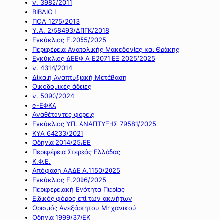
ν. 3982/2011
ΒΙΒΛΙΟ Ι
ΠΟΛ 1275/2013
Υ.Α. 2/58493/ΔΠΓΚ/2018
Εγκύκλιος Ε.2055/2025
Περιφέρεια Ανατολικής Μακεδονίας και Θράκης
Εγκύκλιος ΔΕΕΦ Α Ε2071 ΕΞ 2025/2025
ν. 4314/2014
Δίκαιη Αναπτυξιακή Μετάβαση
Οικοδομικές άδειες
ν. 5090/2024
e-ΕΦΚΑ
Αναθέτοντες φορείς
Εγκύκλιος ΥΠ. ΑΝΑΠΤΥΞΗΣ 79581/2025
ΚΥΑ 64233/2021
Οδηγία 2014/25/ΕΕ
Περιφέρεια Στερεάς Ελλάδας
Κ.Φ.Ε.
Απόφαση ΑΑΔΕ Α.1150/2025
Εγκύκλιος Ε.2096/2025
Περιφερειακή Ενότητα Πιερίας
Ειδικός φόρος επί των ακινήτων
Ορισμός Ανεξάρτητου Μηχανικού
Οδηγία 1999/37/ΕΚ