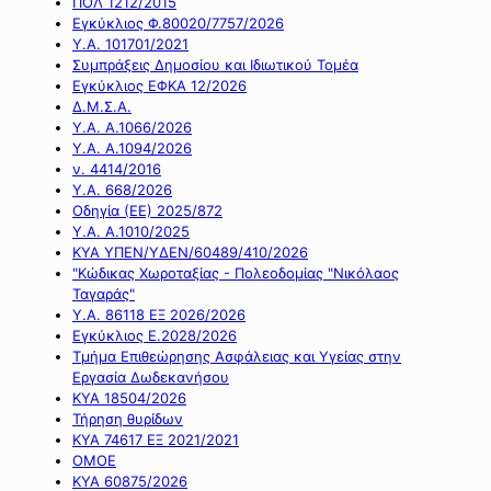
ΠΟΛ 1212/2015
Εγκύκλιος Φ.80020/7757/2026
Υ.Α. 101701/2021
Συμπράξεις Δημοσίου και Ιδιωτικού Τομέα
Εγκύκλιος ΕΦΚΑ 12/2026
Δ.Μ.Σ.Α.
Υ.Α. Α.1066/2026
Υ.Α. Α.1094/2026
ν. 4414/2016
Y.A. 668/2026
Οδηγία (ΕΕ) 2025/872
Υ.Α. Α.1010/2025
ΚΥΑ ΥΠΕΝ/ΥΔΕΝ/60489/410/2026
"Κώδικας Χωροταξίας - Πολεοδομίας "Νικόλαος
Ταγαράς"
Υ.Α. 86118 ΕΞ 2026/2026
Εγκύκλιος Ε.2028/2026
Τμήμα Επιθεώρησης Ασφάλειας και Υγείας στην
Εργασία Δωδεκανήσου
ΚΥΑ 18504/2026
Τήρηση θυρίδων
ΚΥΑ 74617 ΕΞ 2021/2021
ΟΜΟΕ
ΚΥΑ 60875/2026