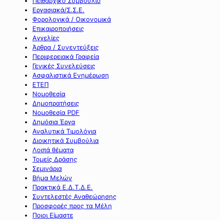
Πειθαρχικό Συμβούλιο
Εργασιακά/Σ.Σ.Ε.
Φορολογικά / Οικονομικά
Επικαιροποιήσεις
Αγγελίες
Άρθρα / Συνεντεύξεις
Περιφερειακά Γραφεία
Γενικές Συνελεύσεις
Ασφαλιστικά Ενημέρωση
ΕΤΕΠ
Νομοθεσία
Δημοπρατήσεις
Νομοθεσία PDF
Δημόσια Έργα
Αναλυτικά Τιμολόγια
Διοικητικά Συμβούλια
Λοιπά θέματα
Τομείς Δράσης
Σεμινάρια
Βήμα Μελών
Πρακτικά Ε.Δ.Τ.Δ.Ε.
Συντελεστές Αναθεώρησης
Προσφορές προς τα Μέλη
Ποιοι Είμαστε