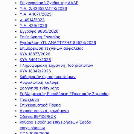
Επιχειρησιακό Σχέδιο της ΑΑΔΕ
Υ.Α. 2/42652/ΔΠΓΚ/2026
Υ.Α. Α.1071/2025
ν. 4914/2022
Υ.Α. 429/2026
Έγγραφο 9885/2026
Επιθεώρηση Εργασίας
Εγκύκλιος ΥΠ. ΑΝΑΠΤΥΞΗΣ 54524/2026
Επιμόρφωση τεχνικών ασφαλείας
ΚΥΑ 18877/2026
ΚΥΑ 54012/2026
Πληροφοριακή Σήμανση Ποδηλατιστών
ΚΥΑ 18342/2026
Καθορισμός ύψους προστίμων
Ασφαλιστική κάλυψη
χορήγηση ενίσχυσης
Εμβληματικές Επενδύσεις Εξαιρετικής Σημασίας
Πτώχευση
Επιχειρηματικά Πάρκα
Ακραία καιρικά φαινόμενα
Οδηγία 89/106/ΕΟΚ
Καθαρό εισόδημα επιχειρήσεων Έσοδα
επιχειρήσεων
ΠΟΛ 1036/2006