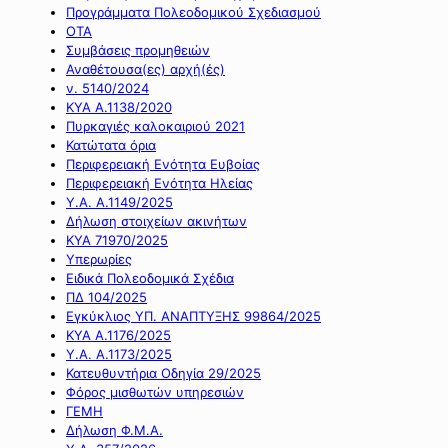
Προγράμματα Πολεοδομικού Σχεδιασμού
ΟΤΑ
Συμβάσεις προμηθειών
Αναθέτουσα(ες) αρχή(ές)
ν. 5140/2024
ΚΥΑ Α.1138/2020
Πυρκαγιές καλοκαιριού 2021
Κατώτατα όρια
Περιφερειακή Ενότητα Ευβοίας
Περιφερειακή Ενότητα Ηλείας
Υ.Α. Α.1149/2025
Δήλωση στοιχείων ακινήτων
ΚΥΑ 71970/2025
Υπερωρίες
Ειδικά Πολεοδομικά Σχέδια
ΠΔ 104/2025
Εγκύκλιος ΥΠ. ΑΝΑΠΤΥΞΗΣ 99864/2025
ΚΥΑ Α.1176/2025
Υ.Α. Α.1173/2025
Κατευθυντήρια Οδηγία 29/2025
Φόρος μισθωτών υπηρεσιών
ΓΕΜΗ
Δήλωση Φ.Μ.Α.