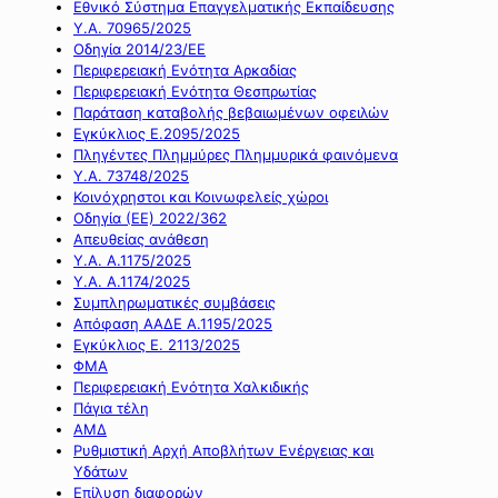
Εθνικό Σύστημα Επαγγελματικής Εκπαίδευσης
Υ.Α. 70965/2025
Οδηγία 2014/23/ΕΕ
Περιφερειακή Ενότητα Αρκαδίας
Περιφερειακή Ενότητα Θεσπρωτίας
Παράταση καταβολής βεβαιωμένων οφειλών
Εγκύκλιος Ε.2095/2025
Πληγέντες Πλημμύρες Πλημμυρικά φαινόμενα
Υ.Α. 73748/2025
Κοινόχρηστοι και Κοινωφελείς χώροι
Οδηγία (ΕΕ) 2022/362
Απευθείας ανάθεση
Υ.Α. Α.1175/2025
Υ.Α. Α.1174/2025
Συμπληρωματικές συμβάσεις
Απόφαση ΑΑΔΕ Α.1195/2025
Εγκύκλιος Ε. 2113/2025
ΦΜΑ
Περιφερειακή Ενότητα Χαλκιδικής
Πάγια τέλη
ΑΜΔ
Ρυθμιστική Αρχή Αποβλήτων Ενέργειας και
Υδάτων
Επίλυση διαφορών