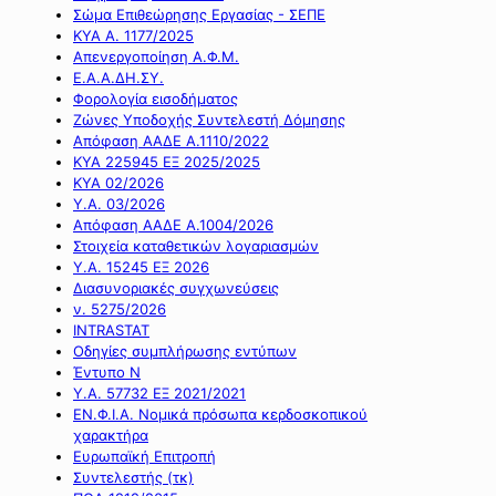
Σώμα Επιθεώρησης Εργασίας - ΣΕΠΕ
ΚΥΑ Α. 1177/2025
Απενεργοποίηση Α.Φ.Μ.
Ε.Α.Α.ΔΗ.ΣΥ.
Φορολογία εισοδήματος
Ζώνες Υποδοχής Συντελεστή Δόμησης
Απόφαση ΑΑΔΕ Α.1110/2022
ΚΥΑ 225945 ΕΞ 2025/2025
ΚΥΑ 02/2026
Υ.Α. 03/2026
Απόφαση ΑΑΔΕ Α.1004/2026
Στοιχεία καταθετικών λογαριασμών
Υ.Α. 15245 ΕΞ 2026
Διασυνοριακές συγχωνεύσεις
ν. 5275/2026
INTRASTAT
Οδηγίες συμπλήρωσης εντύπων
Έντυπο Ν
Υ.Α. 57732 ΕΞ 2021/2021
ΕΝ.Φ.Ι.Α. Νομικά πρόσωπα κερδοσκοπικού
χαρακτήρα
Ευρωπαϊκή Επιτροπή
Συντελεστής (τκ)