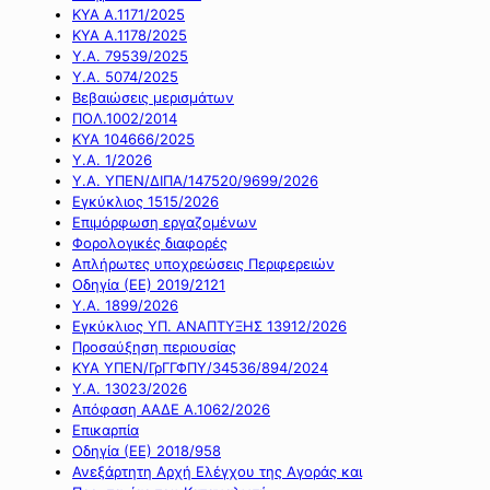
ΚΥΑ Α.1171/2025
ΚΥΑ Α.1178/2025
Υ.Α. 79539/2025
Υ.Α. 5074/2025
Βεβαιώσεις μερισμάτων
ΠΟΛ.1002/2014
ΚΥΑ 104666/2025
Υ.Α. 1/2026
Υ.Α. ΥΠΕΝ/ΔΙΠΑ/147520/9699/2026
Εγκύκλιος 1515/2026
Επιμόρφωση εργαζομένων
Φορολογικές διαφορές
Απλήρωτες υποχρεώσεις Περιφερειών
Οδηγία (ΕΕ) 2019/2121
Υ.Α. 1899/2026
Εγκύκλιος ΥΠ. ΑΝΑΠΤΥΞΗΣ 13912/2026
Προσαύξηση περιουσίας
ΚΥΑ ΥΠΕΝ/ΓρΓΓΦΠΥ/34536/894/2024
Υ.Α. 13023/2026
Απόφαση ΑΑΔΕ Α.1062/2026
Επικαρπία
Οδηγία (ΕΕ) 2018/958
Ανεξάρτητη Αρχή Ελέγχου της Αγοράς και