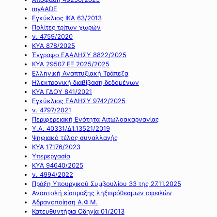
myAADE
Εγκύκλιος ΙΚΑ 63/2013
Πολίτες τρίτων χωρών
ν. 4759/2020
ΚΥΑ 878/2025
Έγγραφο ΕΑΑΔΗΣΥ 8822/2025
ΚΥΑ 29507 ΕΞ 2025/2025
Ελληνική Αναπτυξιακή Τράπεζα
Ηλεκτρονική διαβίβαση δεδομένων
ΚΥΑ ΓΔΟΥ 841/2021
Εγκύκλιος ΕΑΔΗΣΥ 9742/2025
ν. 4797/2021
Περιφερειακή Ενότητα Αιτωλοακαρνανίας
Υ.Α. 40331/Δ1.13521/2019
Ψηφιακό τέλος συναλλαγής
ΚΥΑ 17176/2023
Υπερεργασία
ΚΥΑ 94640/2025
ν. 4994/2022
Πράξη Υπουργικού Συμβουλίου 33 της 27.11.2025
Αναστολή είσπραξης ληξιπρόθεσμων οφειλών
Αδρανοποίηση Α.Φ.Μ.
Κατευθυντήρια Οδηγία 01/2013