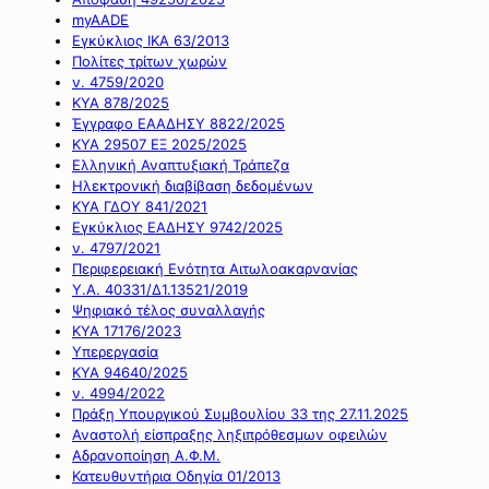
myAADE
Εγκύκλιος ΙΚΑ 63/2013
Πολίτες τρίτων χωρών
ν. 4759/2020
ΚΥΑ 878/2025
Έγγραφο ΕΑΑΔΗΣΥ 8822/2025
ΚΥΑ 29507 ΕΞ 2025/2025
Ελληνική Αναπτυξιακή Τράπεζα
Ηλεκτρονική διαβίβαση δεδομένων
ΚΥΑ ΓΔΟΥ 841/2021
Εγκύκλιος ΕΑΔΗΣΥ 9742/2025
ν. 4797/2021
Περιφερειακή Ενότητα Αιτωλοακαρνανίας
Υ.Α. 40331/Δ1.13521/2019
Ψηφιακό τέλος συναλλαγής
ΚΥΑ 17176/2023
Υπερεργασία
ΚΥΑ 94640/2025
ν. 4994/2022
Πράξη Υπουργικού Συμβουλίου 33 της 27.11.2025
Αναστολή είσπραξης ληξιπρόθεσμων οφειλών
Αδρανοποίηση Α.Φ.Μ.
Κατευθυντήρια Οδηγία 01/2013