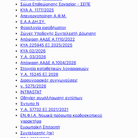
Σώμα Επιθεώρησης Εργασίας - ΣΕΠΕ
ΚΥΑ Α. 1177/2025
Απενεργοποίηση Α.Φ.Μ.
Ε.Α.Α.ΔΗ.ΣΥ.
Φορολογία εισοδήματος
Ζώνες Υποδοχής Συντελεστή Δόμησης
Απόφαση ΑΑΔΕ Α.1110/2022
ΚΥΑ 225945 ΕΞ 2025/2025
ΚΥΑ 02/2026
Υ.Α. 03/2026
Απόφαση ΑΑΔΕ Α.1004/2026
Στοιχεία καταθετικών λογαριασμών
Υ.Α. 15245 ΕΞ 2026
Διασυνοριακές συγχωνεύσεις
ν. 5275/2026
INTRASTAT
Οδηγίες συμπλήρωσης εντύπων
Έντυπο Ν
Υ.Α. 57732 ΕΞ 2021/2021
ΕΝ.Φ.Ι.Α. Νομικά πρόσωπα κερδοσκοπικού
χαρακτήρα
Ευρωπαϊκή Επιτροπή
Συντελεστής (τκ)