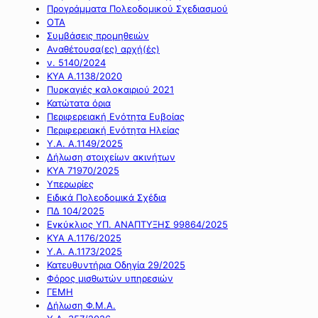
Προγράμματα Πολεοδομικού Σχεδιασμού
ΟΤΑ
Συμβάσεις προμηθειών
Αναθέτουσα(ες) αρχή(ές)
ν. 5140/2024
ΚΥΑ Α.1138/2020
Πυρκαγιές καλοκαιριού 2021
Κατώτατα όρια
Περιφερειακή Ενότητα Ευβοίας
Περιφερειακή Ενότητα Ηλείας
Υ.Α. Α.1149/2025
Δήλωση στοιχείων ακινήτων
ΚΥΑ 71970/2025
Υπερωρίες
Ειδικά Πολεοδομικά Σχέδια
ΠΔ 104/2025
Εγκύκλιος ΥΠ. ΑΝΑΠΤΥΞΗΣ 99864/2025
ΚΥΑ Α.1176/2025
Υ.Α. Α.1173/2025
Κατευθυντήρια Οδηγία 29/2025
Φόρος μισθωτών υπηρεσιών
ΓΕΜΗ
Δήλωση Φ.Μ.Α.