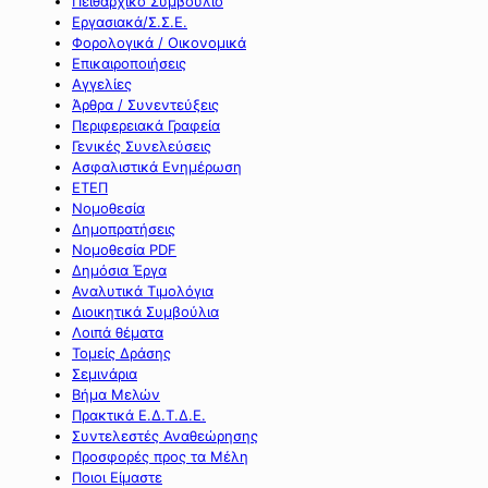
Πειθαρχικό Συμβούλιο
Εργασιακά/Σ.Σ.Ε.
Φορολογικά / Οικονομικά
Επικαιροποιήσεις
Αγγελίες
Άρθρα / Συνεντεύξεις
Περιφερειακά Γραφεία
Γενικές Συνελεύσεις
Ασφαλιστικά Ενημέρωση
ΕΤΕΠ
Νομοθεσία
Δημοπρατήσεις
Νομοθεσία PDF
Δημόσια Έργα
Αναλυτικά Τιμολόγια
Διοικητικά Συμβούλια
Λοιπά θέματα
Τομείς Δράσης
Σεμινάρια
Βήμα Μελών
Πρακτικά Ε.Δ.Τ.Δ.Ε.
Συντελεστές Αναθεώρησης
Προσφορές προς τα Μέλη
Ποιοι Είμαστε