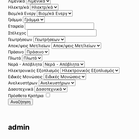
Λιμενικά
Ηλεκτρ/κά
Βιομ/κά Ενεργ
Γράμμα
Εταιρεία
Στέλεχος
Γεωτρήσεων
Αποκ/ψεις Μετ/λείων
Πράσινο
Πλωτά
Νερά - Απόβλητα
Ηλεκτρονικός Εξοπλισμός
Ειδικές Μονώσεις
Ανελκυστήρων
Δασοτεχνικά
Πρόσθετα Κριτήρια
Αναζήτηση
admin