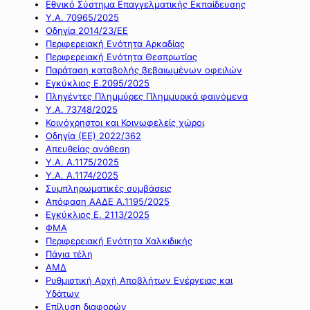
Εθνικό Σύστημα Επαγγελματικής Εκπαίδευσης
Υ.Α. 70965/2025
Οδηγία 2014/23/ΕΕ
Περιφερειακή Ενότητα Αρκαδίας
Περιφερειακή Ενότητα Θεσπρωτίας
Παράταση καταβολής βεβαιωμένων οφειλών
Εγκύκλιος Ε.2095/2025
Πληγέντες Πλημμύρες Πλημμυρικά φαινόμενα
Υ.Α. 73748/2025
Κοινόχρηστοι και Κοινωφελείς χώροι
Οδηγία (ΕΕ) 2022/362
Απευθείας ανάθεση
Υ.Α. Α.1175/2025
Υ.Α. Α.1174/2025
Συμπληρωματικές συμβάσεις
Απόφαση ΑΑΔΕ Α.1195/2025
Εγκύκλιος Ε. 2113/2025
ΦΜΑ
Περιφερειακή Ενότητα Χαλκιδικής
Πάγια τέλη
ΑΜΔ
Ρυθμιστική Αρχή Αποβλήτων Ενέργειας και
Υδάτων
Επίλυση διαφορών