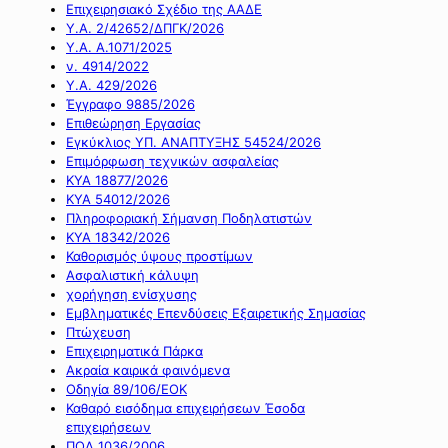
Επιχειρησιακό Σχέδιο της ΑΑΔΕ
Υ.Α. 2/42652/ΔΠΓΚ/2026
Υ.Α. Α.1071/2025
ν. 4914/2022
Υ.Α. 429/2026
Έγγραφο 9885/2026
Επιθεώρηση Εργασίας
Εγκύκλιος ΥΠ. ΑΝΑΠΤΥΞΗΣ 54524/2026
Επιμόρφωση τεχνικών ασφαλείας
ΚΥΑ 18877/2026
ΚΥΑ 54012/2026
Πληροφοριακή Σήμανση Ποδηλατιστών
ΚΥΑ 18342/2026
Καθορισμός ύψους προστίμων
Ασφαλιστική κάλυψη
χορήγηση ενίσχυσης
Εμβληματικές Επενδύσεις Εξαιρετικής Σημασίας
Πτώχευση
Επιχειρηματικά Πάρκα
Ακραία καιρικά φαινόμενα
Οδηγία 89/106/ΕΟΚ
Καθαρό εισόδημα επιχειρήσεων Έσοδα
επιχειρήσεων
ΠΟΛ 1036/2006