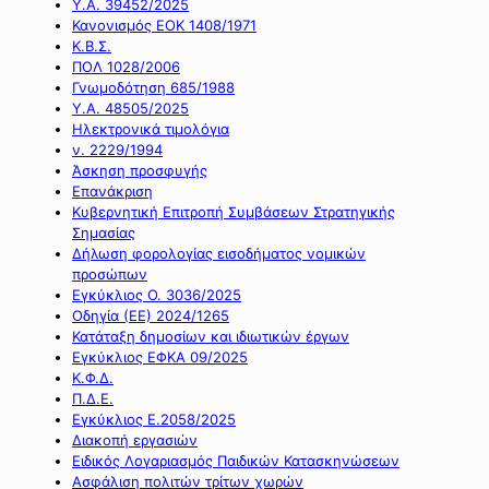
Υ.Α. 39452/2025
Κανονισμός ΕΟΚ 1408/1971
Κ.Β.Σ.
ΠΟΛ 1028/2006
Γνωμοδότηση 685/1988
Υ.Α. 48505/2025
Ηλεκτρονικά τιμολόγια
ν. 2229/1994
Άσκηση προσφυγής
Επανάκριση
Κυβερνητική Επιτροπή Συμβάσεων Στρατηγικής
Σημασίας
Δήλωση φορολογίας εισοδήματος νομικών
προσώπων
Εγκύκλιος Ο. 3036/2025
Οδηγία (ΕΕ) 2024/1265
Κατάταξη δημοσίων και ιδιωτικών έργων
Εγκύκλιος ΕΦΚΑ 09/2025
Κ.Φ.Δ.
Π.Δ.Ε.
Εγκύκλιος Ε.2058/2025
Διακοπή εργασιών
Ειδικός Λογαριασμός Παιδικών Κατασκηνώσεων
Ασφάλιση πολιτών τρίτων χωρών