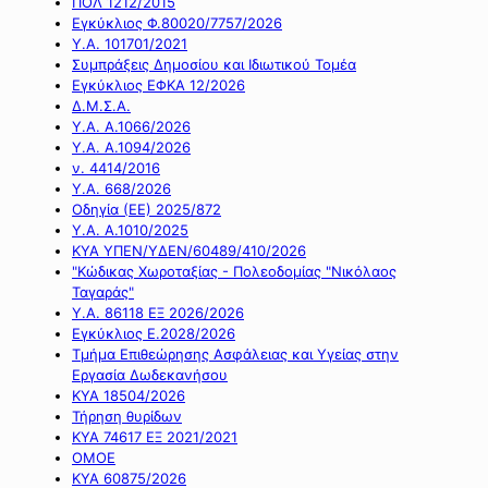
ΠΟΛ 1212/2015
Εγκύκλιος Φ.80020/7757/2026
Υ.Α. 101701/2021
Συμπράξεις Δημοσίου και Ιδιωτικού Τομέα
Εγκύκλιος ΕΦΚΑ 12/2026
Δ.Μ.Σ.Α.
Υ.Α. Α.1066/2026
Υ.Α. Α.1094/2026
ν. 4414/2016
Y.A. 668/2026
Οδηγία (ΕΕ) 2025/872
Υ.Α. Α.1010/2025
ΚΥΑ ΥΠΕΝ/ΥΔΕΝ/60489/410/2026
"Κώδικας Χωροταξίας - Πολεοδομίας "Νικόλαος
Ταγαράς"
Υ.Α. 86118 ΕΞ 2026/2026
Εγκύκλιος Ε.2028/2026
Τμήμα Επιθεώρησης Ασφάλειας και Υγείας στην
Εργασία Δωδεκανήσου
ΚΥΑ 18504/2026
Τήρηση θυρίδων
ΚΥΑ 74617 ΕΞ 2021/2021
ΟΜΟΕ
ΚΥΑ 60875/2026