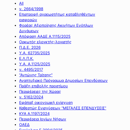
All
ν. 2664/1998
Επιστροφή αχρεωστήτως καταβληθέντων
εισφορών
Φορέας Αξιοποίησης Ακινήτων Ενόπλων
Δυνάμεων
Απόφαση ΑΑΔΕ Α.1115/2025
Ορκωτός ελεγκτής-λογιστής
Π.Δ.Ε. 2026
Υ.Α. 62735/2025
Ε.Λ.Π.Κ.
Υ.Α. Α.1125/2025
ν. 4495/2017
"Αντώνης Τρίτσης"
Αναπτυξιακό Πρόγραμμα Δημοσίων Επενδύσεων
Πράξη επιβολής προστίμου
Περιφέρειες της Χώρας
ν. 5162/2024
Εφάπαξ οικονομική ενίσχυση
Καθεστώς Ενισχύσεων “ΜΕΓΑΛΕΣ ΕΠΕΝΔΥΣΕΙΣ”
ΚΥΑ Α.1197/2024
Περιφέρεια Ιονίων Νήσων
ΟΑΕΔ
Εγκύκλιος Ε.2094/2025