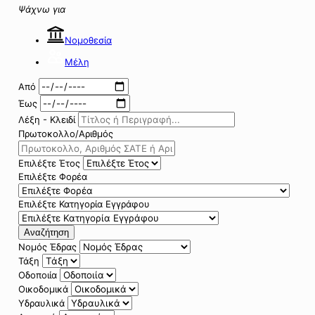
Ψάχνω για
Νομοθεσία
Μέλη
Από
Έως
Λέξη - Κλειδί
Πρωτοκολλο/Αριθμός
Επιλέξτε Έτος
Επιλέξτε Φορέα
Επιλέξτε Κατηγορία Εγγράφου
Αναζήτηση
Νομός Έδρας
Τάξη
Οδοποιία
Οικοδομικά
Υδραυλικά