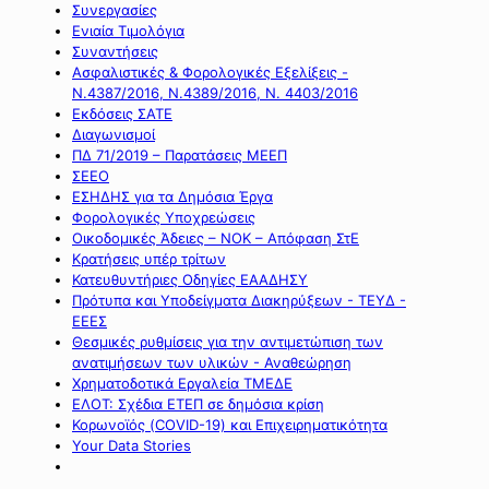
Συνεργασίες
Ενιαία Τιμολόγια
Συναντήσεις
Ασφαλιστικές & Φορολογικές Εξελίξεις -
Ν.4387/2016, Ν.4389/2016, Ν. 4403/2016
Εκδόσεις ΣΑΤΕ
Διαγωνισμοί
ΠΔ 71/2019 – Παρατάσεις ΜΕΕΠ
ΣΕΕΟ
ΕΣΗΔΗΣ για τα Δημόσια Έργα
Φορολογικές Υποχρεώσεις
Οικοδομικές Άδειες – ΝΟΚ – Απόφαση ΣτΕ
Κρατήσεις υπέρ τρίτων
Κατευθυντήριες Οδηγίες ΕΑΑΔΗΣΥ
Πρότυπα και Υποδείγματα Διακηρύξεων - ΤΕΥΔ -
ΕΕΕΣ
Θεσμικές ρυθμίσεις για την αντιμετώπιση των
ανατιμήσεων των υλικών - Αναθεώρηση
Χρηματοδοτικά Εργαλεία ΤΜΕΔΕ
ΕΛΟΤ: Σχέδια ΕΤΕΠ σε δημόσια κρίση
Κορωνοϊός (COVID-19) και Επιχειρηματικότητα
Your Data Stories