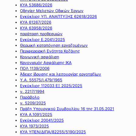
ΚΥΑ 53686/2026
Οδηγίες Μελετών Οδικών Έργων
Εγκύκλιος ΥΠ. ΑΝΑΠΤΥΞΗΣ 62618/2026
ΚΥΑ 61267/2026
ΚΥΑ 63958/2026
παράταση προθεσμιών
Εγκύκλιος Ε.2041/2025
Θερμική καταπόνηση εργαζομένων
Περιφερειακή Ενότητα Κοζάνης
Κοινωνική ασφάλιση
Κανονισμός Ασφάλισης ΙΚΑ
ΠΟΛ 1139/2006
Άδειες ίδρυσης και λειτουργίας εργοταξίων
Υ.Α. 55575/Ι.479/1965
Εγκύκλιος 112033 ΕΞ 2025/2025
ν. 2217/1994
Παράβολο
ν. 5209/2025
Πράξη Υπουργικού Συμβουλίου 16 της 31.05.2021
ΚΥΑ Α.1091/2025
Εγκύκλιος 20041/2025
ΚΥΑ 1973/2025
ΚΥΑ ΥΠΕΝ/ΔΙΠΑ/82255/5190/2025