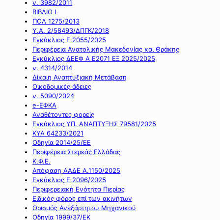
ν. 3982/2011
ΒΙΒΛΙΟ Ι
ΠΟΛ 1275/2013
Υ.Α. 2/58493/ΔΠΓΚ/2018
Εγκύκλιος Ε.2055/2025
Περιφέρεια Ανατολικής Μακεδονίας και Θράκης
Εγκύκλιος ΔΕΕΦ Α Ε2071 ΕΞ 2025/2025
ν. 4314/2014
Δίκαιη Αναπτυξιακή Μετάβαση
Οικοδομικές άδειες
ν. 5090/2024
e-ΕΦΚΑ
Αναθέτοντες φορείς
Εγκύκλιος ΥΠ. ΑΝΑΠΤΥΞΗΣ 79581/2025
ΚΥΑ 64233/2021
Οδηγία 2014/25/ΕΕ
Περιφέρεια Στερεάς Ελλάδας
Κ.Φ.Ε.
Απόφαση ΑΑΔΕ Α.1150/2025
Εγκύκλιος Ε.2096/2025
Περιφερειακή Ενότητα Πιερίας
Ειδικός φόρος επί των ακινήτων
Ορισμός Ανεξάρτητου Μηχανικού
Οδηγία 1999/37/ΕΚ