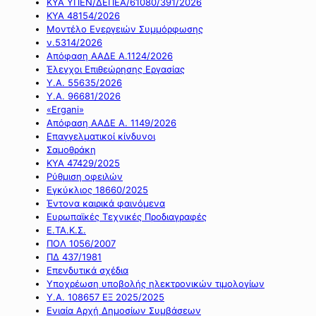
ΚΥΑ ΥΠΕΝ/ΔΕΠΕΑ/61080/391/2026
ΚΥΑ 48154/2026
Μοντέλο Ενεργειών Συμμόρφωσης
ν.5314/2026
Απόφαση ΑΑΔΕ Α.1124/2026
Έλεγχοι Επιθεώρησης Εργασίας
Υ.Α. 55635/2026
Υ.Α. 96681/2026
«Ergani»
Απόφαση ΑΑΔΕ Α. 1149/2026
Επαγγελματικοί κίνδυνοι
Σαμοθράκη
ΚΥΑ 47429/2025
Ρύθμιση οφειλών
Εγκύκλιος 18660/2025
Έντονα καιρικά φαινόμενα
Ευρωπαϊκές Τεχνικές Προδιαγραφές
Ε.ΤΑ.Κ.Σ.
ΠΟΛ 1056/2007
ΠΔ 437/1981
Επενδυτικά σχέδια
Υποχρέωση υποβολής ηλεκτρονικών τιμολογίων
Υ.Α. 108657 ΕΞ 2025/2025
Ενιαία Αρχή Δημοσίων Συμβάσεων