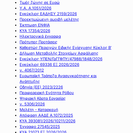
Τιμές ζώνης σε Ευρώ
Υ.Α. Α.1051/2026
Εγκύκλιος ΕΑΔΗΣΥ 2159/2026
Προεκτιμώμενη αμοιβή μελέτης
Έκπτωση ΕΝΦΙΑ
ΚΥΑ 17354/2026
Ηλεκτρονικά έγγραφα
Πρότυπες Προτάσεις
Καθεστώς Περιοχών Ειδικής Ενίσχυσης Κύκλος Β’
Δήλωση Μεταβολής Στοιχείων Ασφάλισης
Εγκύκλιος ΥΠΕΝ/ΓρΓΓΦΠΥ/47988/1848/2026
Εγκύκλιος 69336 ΕΞ 2026/2026
ν. 4067/2012
Ευρωπαϊκή Τράπεζα Ανασυγκρότησης και
Ανάπτυξης
Οδηγία (ΕΕ) 2023/2226
Περιφερειακή Ενότητα Ρόδου
Ψηφιακή Κάρτα Εργασίας
ν. 5306/2026
Μελέτη - Κατασκευή
Απόφαση ΑΑΔΕ Α.1072/2025
ΚΥΑ 393081/2026/10211/2026
Έγγραφο 27545/2025
ΚΥΑ 21073 ΕΞ 2026/2026