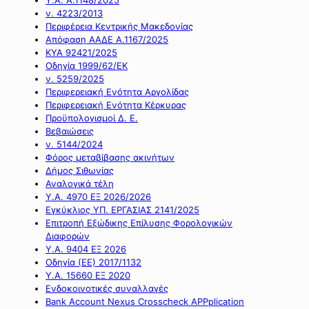
ν. 4223/2013
Περιφέρεια Κεντρικής Μακεδονίας
Απόφαση ΑΑΔΕ Α.1167/2025
ΚΥΑ 92421/2025
Οδηγία 1999/62/ΕΚ
ν. 5259/2025
Περιφερειακή Ενότητα Αργολίδας
Περιφερειακή Ενότητα Κέρκυρας
Προϋπολογισμοί Δ. Ε.
Βεβαιώσεις
ν. 5144/2024
Φόρος μεταβίβασης ακινήτων
Δήμος Σιθωνίας
Αναλογικά τέλη
Υ.Α. 4970 ΕΞ 2026/2026
Εγκύκλιος ΥΠ. ΕΡΓΑΣΙΑΣ 2141/2025
Επιτροπή Εξώδικης Επίλυσης Φορολογικών
Διαφορών
Υ.Α. 9404 ΕΞ 2026
Οδηγία (ΕΕ) 2017/1132
Υ.Α. 15660 ΕΞ 2020
Ενδοκοινοτικές συναλλαγές
Bank Account Nexus Crosscheck APPplication