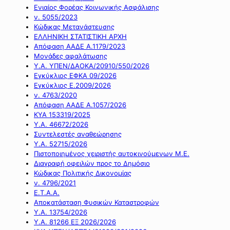
Ενιαίος Φορέας Κοινωνικής Ασφάλισης
ν. 5055/2023
Κώδικας Μετανάστευσης
ΕΛΛΗΝΙΚΗ ΣΤΑΤΙΣΤΙΚΗ ΑΡΧΗ
Απόφαση ΑΑΔΕ Α.1179/2023
Μονάδες αφαλάτωσης
Υ.Α. ΥΠΕΝ/ΔΑΟΚΑ/20910/550/2026
Εγκύκλιος ΕΦΚΑ 09/2026
Εγκύκλιος Ε.2009/2026
ν. 4763/2020
Απόφαση ΑΑΔΕ Α.1057/2026
ΚΥΑ 153319/2025
Υ.Α. 46672/2026
Συντελεστές αναθεώρησης
Υ.Α. 52715/2026
Πιστοποιημένος χειριστής αυτοκινούμενων Μ.Ε.
Διαγραφή οφειλών προς το Δημόσιο
Κώδικας Πολιτικής Δικονομίας
ν. 4796/2021
Ε.Τ.Α.Α.
Αποκατάσταση Φυσικών Καταστροφών
Υ.Α. 13754/2026
Υ.Α. 81266 ΕΞ 2026/2026