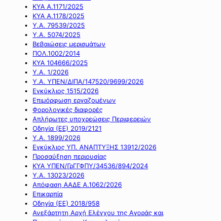
ΚΥΑ Α.1171/2025
ΚΥΑ Α.1178/2025
Υ.Α. 79539/2025
Υ.Α. 5074/2025
Βεβαιώσεις μερισμάτων
ΠΟΛ.1002/2014
ΚΥΑ 104666/2025
Υ.Α. 1/2026
Υ.Α. ΥΠΕΝ/ΔΙΠΑ/147520/9699/2026
Εγκύκλιος 1515/2026
Επιμόρφωση εργαζομένων
Φορολογικές διαφορές
Απλήρωτες υποχρεώσεις Περιφερειών
Οδηγία (ΕΕ) 2019/2121
Υ.Α. 1899/2026
Εγκύκλιος ΥΠ. ΑΝΑΠΤΥΞΗΣ 13912/2026
Προσαύξηση περιουσίας
ΚΥΑ ΥΠΕΝ/ΓρΓΓΦΠΥ/34536/894/2024
Υ.Α. 13023/2026
Απόφαση ΑΑΔΕ Α.1062/2026
Επικαρπία
Οδηγία (ΕΕ) 2018/958
Ανεξάρτητη Αρχή Ελέγχου της Αγοράς και