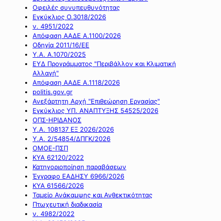
Οφειλές συνυπευθυνότητας
Εγκύκλιος Ο.3018/2026
ν. 4951/2022
Απόφαση ΑΑΔΕ Α.1100/2026
Οδηγία 2011/16/ΕΕ
Υ.Α. Α.1070/2025
ΕΥΔ Προγράμματος "Περιβάλλον και Κλιματική
Αλλαγή"
Απόφαση ΑΑΔΕ Α.1118/2026
politis.gov.gr
Ανεξάρτητη Αρχή "Επιθεώρηση Εργασίας"
Εγκύκλιος ΥΠ. ΑΝΑΠΤΥΞΗΣ 54525/2026
ΟΠΣ-ΗΡΙΔΑΝΟΣ
Υ.Α. 108137 ΕΞ 2026/2026
Υ.Α. 2/54854/ΔΠΓΚ/2026
ΟΜΟΕ-ΠΣΠ
ΚΥΑ 62120/2022
Κατηγοριοποίηση παραβάσεων
Έγγραφο ΕΑΔΗΣΥ 6966/2026
ΚΥΑ 61566/2026
Ταμείο Ανάκαμψης και Ανθεκτικότητας
Πτωχευτική διαδικασία
ν. 4982/2022