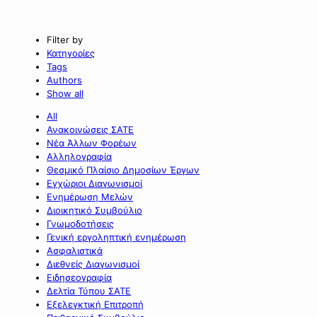
Filter by
Κατηγορίες
Tags
Authors
Show all
All
Ανακοινώσεις ΣΑΤΕ
Νέα Άλλων Φορέων
Αλληλογραφία
Θεσμικό Πλαίσιο Δημοσίων Έργων
Εγχώριοι Διαγωνισμοί
Ενημέρωση Μελών
Διοικητικό Συμβούλιο
Γνωμοδοτήσεις
Γενική εργοληπτική ενημέρωση
Ασφαλιστικά
Διεθνείς Διαγωνισμοί
Ειδησεογραφία
Δελτία Τύπου ΣΑΤΕ
Εξελεγκτική Επιτροπή