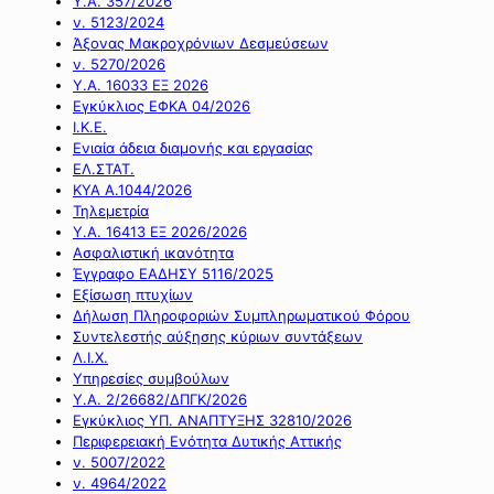
Υ.Α. 357/2026
ν. 5123/2024
Άξονας Μακροχρόνιων Δεσμεύσεων
ν. 5270/2026
Υ.Α. 16033 ΕΞ 2026
Εγκύκλιος ΕΦΚΑ 04/2026
Ι.Κ.Ε.
Ενιαία άδεια διαμονής και εργασίας
ΕΛ.ΣΤΑΤ.
ΚΥΑ Α.1044/2026
Τηλεμετρία
Υ.Α. 16413 ΕΞ 2026/2026
Ασφαλιστική ικανότητα
Έγγραφο ΕΑΔΗΣΥ 5116/2025
Εξίσωση πτυχίων
Δήλωση Πληροφοριών Συμπληρωματικού Φόρου
Συντελεστής αύξησης κύριων συντάξεων
Λ.Ι.Χ.
Υπηρεσίες συμβούλων
Υ.Α. 2/26682/ΔΠΓΚ/2026
Εγκύκλιος ΥΠ. ΑΝΑΠΤΥΞΗΣ 32810/2026
Περιφερειακή Ενότητα Δυτικής Αττικής
ν. 5007/2022
ν. 4964/2022