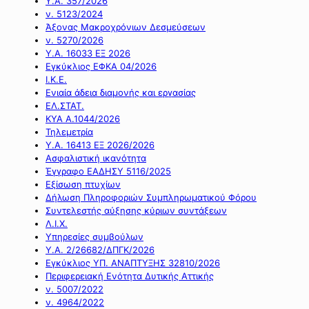
Υ.Α. 357/2026
ν. 5123/2024
Άξονας Μακροχρόνιων Δεσμεύσεων
ν. 5270/2026
Υ.Α. 16033 ΕΞ 2026
Εγκύκλιος ΕΦΚΑ 04/2026
Ι.Κ.Ε.
Ενιαία άδεια διαμονής και εργασίας
ΕΛ.ΣΤΑΤ.
ΚΥΑ Α.1044/2026
Τηλεμετρία
Υ.Α. 16413 ΕΞ 2026/2026
Ασφαλιστική ικανότητα
Έγγραφο ΕΑΔΗΣΥ 5116/2025
Εξίσωση πτυχίων
Δήλωση Πληροφοριών Συμπληρωματικού Φόρου
Συντελεστής αύξησης κύριων συντάξεων
Λ.Ι.Χ.
Υπηρεσίες συμβούλων
Υ.Α. 2/26682/ΔΠΓΚ/2026
Εγκύκλιος ΥΠ. ΑΝΑΠΤΥΞΗΣ 32810/2026
Περιφερειακή Ενότητα Δυτικής Αττικής
ν. 5007/2022
ν. 4964/2022