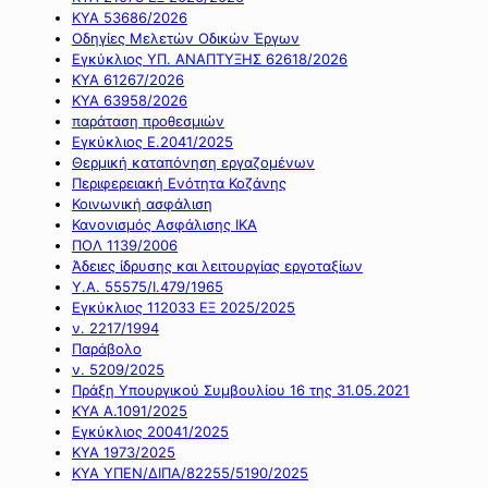
ΚΥΑ 53686/2026
Οδηγίες Μελετών Οδικών Έργων
Εγκύκλιος ΥΠ. ΑΝΑΠΤΥΞΗΣ 62618/2026
ΚΥΑ 61267/2026
ΚΥΑ 63958/2026
παράταση προθεσμιών
Εγκύκλιος Ε.2041/2025
Θερμική καταπόνηση εργαζομένων
Περιφερειακή Ενότητα Κοζάνης
Κοινωνική ασφάλιση
Κανονισμός Ασφάλισης ΙΚΑ
ΠΟΛ 1139/2006
Άδειες ίδρυσης και λειτουργίας εργοταξίων
Υ.Α. 55575/Ι.479/1965
Εγκύκλιος 112033 ΕΞ 2025/2025
ν. 2217/1994
Παράβολο
ν. 5209/2025
Πράξη Υπουργικού Συμβουλίου 16 της 31.05.2021
ΚΥΑ Α.1091/2025
Εγκύκλιος 20041/2025
ΚΥΑ 1973/2025
ΚΥΑ ΥΠΕΝ/ΔΙΠΑ/82255/5190/2025