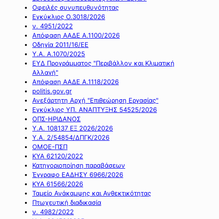
Οφειλές συνυπευθυνότητας
Εγκύκλιος Ο.3018/2026
ν. 4951/2022
Απόφαση ΑΑΔΕ Α.1100/2026
Οδηγία 2011/16/ΕΕ
Υ.Α. Α.1070/2025
ΕΥΔ Προγράμματος "Περιβάλλον και Κλιματική
Αλλαγή"
Απόφαση ΑΑΔΕ Α.1118/2026
politis.gov.gr
Ανεξάρτητη Αρχή "Επιθεώρηση Εργασίας"
Εγκύκλιος ΥΠ. ΑΝΑΠΤΥΞΗΣ 54525/2026
ΟΠΣ-ΗΡΙΔΑΝΟΣ
Υ.Α. 108137 ΕΞ 2026/2026
Υ.Α. 2/54854/ΔΠΓΚ/2026
ΟΜΟΕ-ΠΣΠ
ΚΥΑ 62120/2022
Κατηγοριοποίηση παραβάσεων
Έγγραφο ΕΑΔΗΣΥ 6966/2026
ΚΥΑ 61566/2026
Ταμείο Ανάκαμψης και Ανθεκτικότητας
Πτωχευτική διαδικασία
ν. 4982/2022