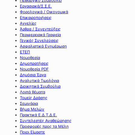
Πειθαρχικό Συμβούλιο
Εργασιακά/Σ.Σ.Ε.
Φορολογικά / Οικονομικά
Επικαιροποιήσεις
Αγγελίες
Άρθρα / Συνεντεύξεις
Περιφερειακά Γραφεία
Γενικές Συνελεύσεις
Ασφαλιστικά Ενημέρωση
ΕΤΕΠ
Νομοθεσία
Δημοπρατήσεις
Νομοθεσία PDF
Δημόσια Έργα
Αναλυτικά Τιμολόγια
Διοικητικά Συμβούλια
Λοιπά θέματα
Τομείς Δράσης
Σεμινάρια
Βήμα Μελών
Πρακτικά Ε.Δ.Τ.Δ.Ε.
Συντελεστές Αναθεώρησης
Προσφορές προς τα Μέλη
Ποιοι Είμαστε