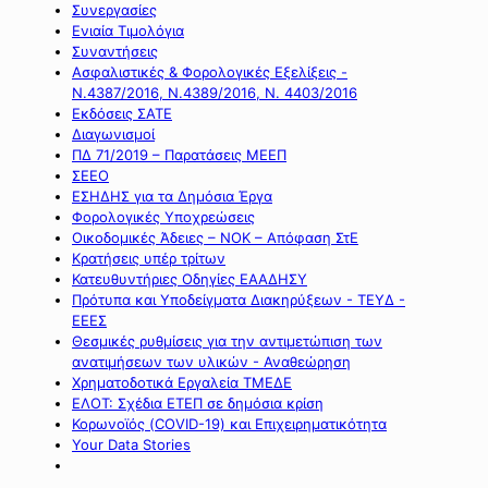
Συνεργασίες
Ενιαία Τιμολόγια
Συναντήσεις
Ασφαλιστικές & Φορολογικές Εξελίξεις -
Ν.4387/2016, Ν.4389/2016, Ν. 4403/2016
Εκδόσεις ΣΑΤΕ
Διαγωνισμοί
ΠΔ 71/2019 – Παρατάσεις ΜΕΕΠ
ΣΕΕΟ
ΕΣΗΔΗΣ για τα Δημόσια Έργα
Φορολογικές Υποχρεώσεις
Οικοδομικές Άδειες – ΝΟΚ – Απόφαση ΣτΕ
Κρατήσεις υπέρ τρίτων
Κατευθυντήριες Οδηγίες ΕΑΑΔΗΣΥ
Πρότυπα και Υποδείγματα Διακηρύξεων - ΤΕΥΔ -
ΕΕΕΣ
Θεσμικές ρυθμίσεις για την αντιμετώπιση των
ανατιμήσεων των υλικών - Αναθεώρηση
Χρηματοδοτικά Εργαλεία ΤΜΕΔΕ
ΕΛΟΤ: Σχέδια ΕΤΕΠ σε δημόσια κρίση
Κορωνοϊός (COVID-19) και Επιχειρηματικότητα
Your Data Stories