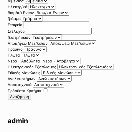
Λιμενικά
Ηλεκτρ/κά
Βιομ/κά Ενεργ
Γράμμα
Εταιρεία
Στέλεχος
Γεωτρήσεων
Αποκ/ψεις Μετ/λείων
Πράσινο
Πλωτά
Νερά - Απόβλητα
Ηλεκτρονικός Εξοπλισμός
Ειδικές Μονώσεις
Ανελκυστήρων
Δασοτεχνικά
Πρόσθετα Κριτήρια
Αναζήτηση
admin