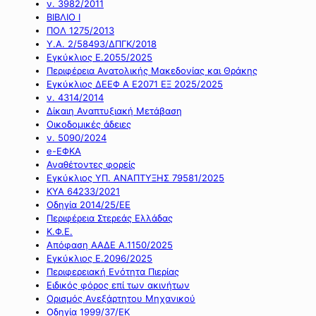
ν. 3982/2011
ΒΙΒΛΙΟ Ι
ΠΟΛ 1275/2013
Υ.Α. 2/58493/ΔΠΓΚ/2018
Εγκύκλιος Ε.2055/2025
Περιφέρεια Ανατολικής Μακεδονίας και Θράκης
Εγκύκλιος ΔΕΕΦ Α Ε2071 ΕΞ 2025/2025
ν. 4314/2014
Δίκαιη Αναπτυξιακή Μετάβαση
Οικοδομικές άδειες
ν. 5090/2024
e-ΕΦΚΑ
Αναθέτοντες φορείς
Εγκύκλιος ΥΠ. ΑΝΑΠΤΥΞΗΣ 79581/2025
ΚΥΑ 64233/2021
Οδηγία 2014/25/ΕΕ
Περιφέρεια Στερεάς Ελλάδας
Κ.Φ.Ε.
Απόφαση ΑΑΔΕ Α.1150/2025
Εγκύκλιος Ε.2096/2025
Περιφερειακή Ενότητα Πιερίας
Ειδικός φόρος επί των ακινήτων
Ορισμός Ανεξάρτητου Μηχανικού
Οδηγία 1999/37/ΕΚ