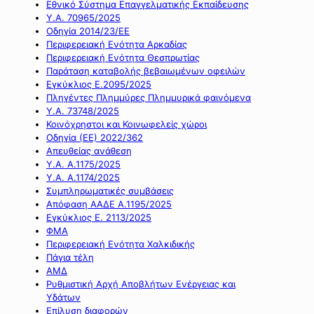
Εθνικό Σύστημα Επαγγελματικής Εκπαίδευσης
Υ.Α. 70965/2025
Οδηγία 2014/23/ΕΕ
Περιφερειακή Ενότητα Αρκαδίας
Περιφερειακή Ενότητα Θεσπρωτίας
Παράταση καταβολής βεβαιωμένων οφειλών
Εγκύκλιος Ε.2095/2025
Πληγέντες Πλημμύρες Πλημμυρικά φαινόμενα
Υ.Α. 73748/2025
Κοινόχρηστοι και Κοινωφελείς χώροι
Οδηγία (ΕΕ) 2022/362
Απευθείας ανάθεση
Υ.Α. Α.1175/2025
Υ.Α. Α.1174/2025
Συμπληρωματικές συμβάσεις
Απόφαση ΑΑΔΕ Α.1195/2025
Εγκύκλιος Ε. 2113/2025
ΦΜΑ
Περιφερειακή Ενότητα Χαλκιδικής
Πάγια τέλη
ΑΜΔ
Ρυθμιστική Αρχή Αποβλήτων Ενέργειας και
Υδάτων
Επίλυση διαφορών