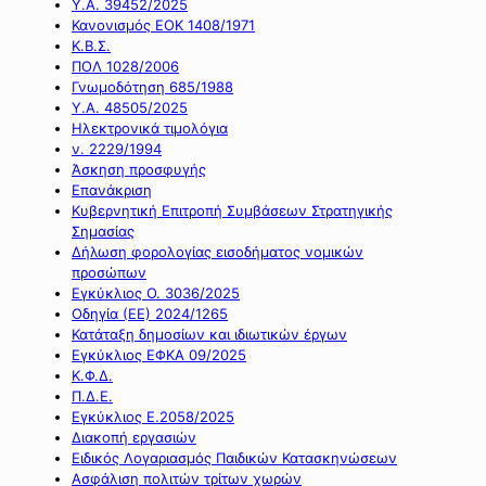
Υ.Α. 39452/2025
Κανονισμός ΕΟΚ 1408/1971
Κ.Β.Σ.
ΠΟΛ 1028/2006
Γνωμοδότηση 685/1988
Υ.Α. 48505/2025
Ηλεκτρονικά τιμολόγια
ν. 2229/1994
Άσκηση προσφυγής
Επανάκριση
Κυβερνητική Επιτροπή Συμβάσεων Στρατηγικής
Σημασίας
Δήλωση φορολογίας εισοδήματος νομικών
προσώπων
Εγκύκλιος Ο. 3036/2025
Οδηγία (ΕΕ) 2024/1265
Κατάταξη δημοσίων και ιδιωτικών έργων
Εγκύκλιος ΕΦΚΑ 09/2025
Κ.Φ.Δ.
Π.Δ.Ε.
Εγκύκλιος Ε.2058/2025
Διακοπή εργασιών
Ειδικός Λογαριασμός Παιδικών Κατασκηνώσεων
Ασφάλιση πολιτών τρίτων χωρών