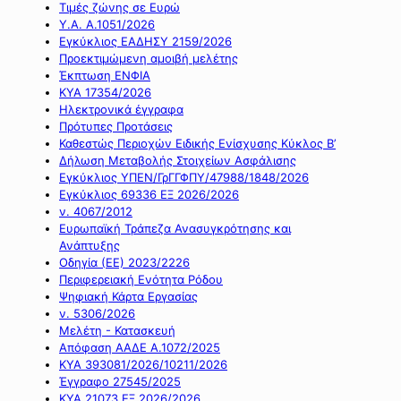
Τιμές ζώνης σε Ευρώ
Υ.Α. Α.1051/2026
Εγκύκλιος ΕΑΔΗΣΥ 2159/2026
Προεκτιμώμενη αμοιβή μελέτης
Έκπτωση ΕΝΦΙΑ
ΚΥΑ 17354/2026
Ηλεκτρονικά έγγραφα
Πρότυπες Προτάσεις
Καθεστώς Περιοχών Ειδικής Ενίσχυσης Κύκλος Β’
Δήλωση Μεταβολής Στοιχείων Ασφάλισης
Εγκύκλιος ΥΠΕΝ/ΓρΓΓΦΠΥ/47988/1848/2026
Εγκύκλιος 69336 ΕΞ 2026/2026
ν. 4067/2012
Ευρωπαϊκή Τράπεζα Ανασυγκρότησης και
Ανάπτυξης
Οδηγία (ΕΕ) 2023/2226
Περιφερειακή Ενότητα Ρόδου
Ψηφιακή Κάρτα Εργασίας
ν. 5306/2026
Μελέτη - Κατασκευή
Απόφαση ΑΑΔΕ Α.1072/2025
ΚΥΑ 393081/2026/10211/2026
Έγγραφο 27545/2025
ΚΥΑ 21073 ΕΞ 2026/2026