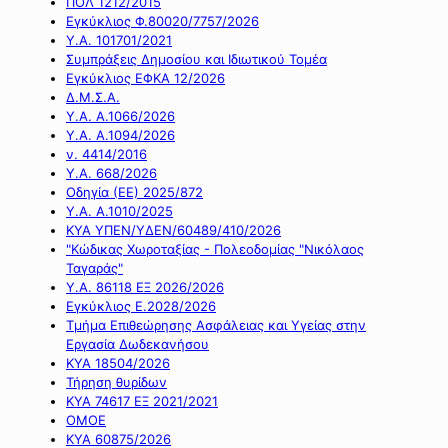
ΠΟΛ 1212/2015
Εγκύκλιος Φ.80020/7757/2026
Υ.Α. 101701/2021
Συμπράξεις Δημοσίου και Ιδιωτικού Τομέα
Εγκύκλιος ΕΦΚΑ 12/2026
Δ.Μ.Σ.Α.
Υ.Α. Α.1066/2026
Υ.Α. Α.1094/2026
ν. 4414/2016
Y.A. 668/2026
Οδηγία (ΕΕ) 2025/872
Υ.Α. Α.1010/2025
ΚΥΑ ΥΠΕΝ/ΥΔΕΝ/60489/410/2026
"Κώδικας Χωροταξίας - Πολεοδομίας "Νικόλαος
Ταγαράς"
Υ.Α. 86118 ΕΞ 2026/2026
Εγκύκλιος Ε.2028/2026
Τμήμα Επιθεώρησης Ασφάλειας και Υγείας στην
Εργασία Δωδεκανήσου
ΚΥΑ 18504/2026
Τήρηση θυρίδων
ΚΥΑ 74617 ΕΞ 2021/2021
ΟΜΟΕ
ΚΥΑ 60875/2026