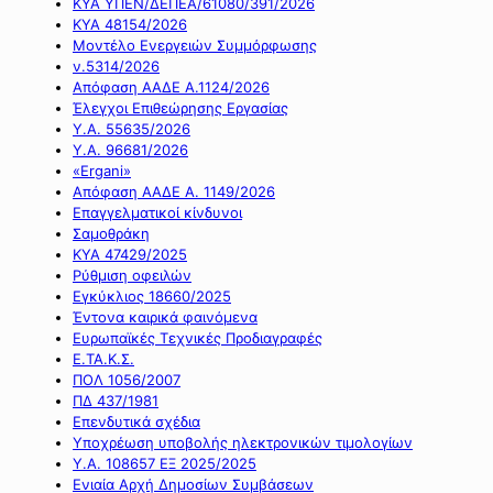
ΚΥΑ ΥΠΕΝ/ΔΕΠΕΑ/61080/391/2026
ΚΥΑ 48154/2026
Μοντέλο Ενεργειών Συμμόρφωσης
ν.5314/2026
Απόφαση ΑΑΔΕ Α.1124/2026
Έλεγχοι Επιθεώρησης Εργασίας
Υ.Α. 55635/2026
Υ.Α. 96681/2026
«Ergani»
Απόφαση ΑΑΔΕ Α. 1149/2026
Επαγγελματικοί κίνδυνοι
Σαμοθράκη
ΚΥΑ 47429/2025
Ρύθμιση οφειλών
Εγκύκλιος 18660/2025
Έντονα καιρικά φαινόμενα
Ευρωπαϊκές Τεχνικές Προδιαγραφές
Ε.ΤΑ.Κ.Σ.
ΠΟΛ 1056/2007
ΠΔ 437/1981
Επενδυτικά σχέδια
Υποχρέωση υποβολής ηλεκτρονικών τιμολογίων
Υ.Α. 108657 ΕΞ 2025/2025
Ενιαία Αρχή Δημοσίων Συμβάσεων