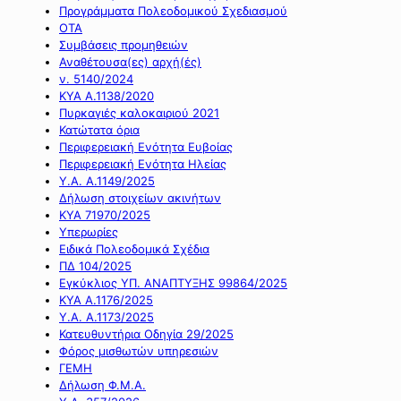
Προγράμματα Πολεοδομικού Σχεδιασμού
ΟΤΑ
Συμβάσεις προμηθειών
Αναθέτουσα(ες) αρχή(ές)
ν. 5140/2024
ΚΥΑ Α.1138/2020
Πυρκαγιές καλοκαιριού 2021
Κατώτατα όρια
Περιφερειακή Ενότητα Ευβοίας
Περιφερειακή Ενότητα Ηλείας
Υ.Α. Α.1149/2025
Δήλωση στοιχείων ακινήτων
ΚΥΑ 71970/2025
Υπερωρίες
Ειδικά Πολεοδομικά Σχέδια
ΠΔ 104/2025
Εγκύκλιος ΥΠ. ΑΝΑΠΤΥΞΗΣ 99864/2025
ΚΥΑ Α.1176/2025
Υ.Α. Α.1173/2025
Κατευθυντήρια Οδηγία 29/2025
Φόρος μισθωτών υπηρεσιών
ΓΕΜΗ
Δήλωση Φ.Μ.Α.