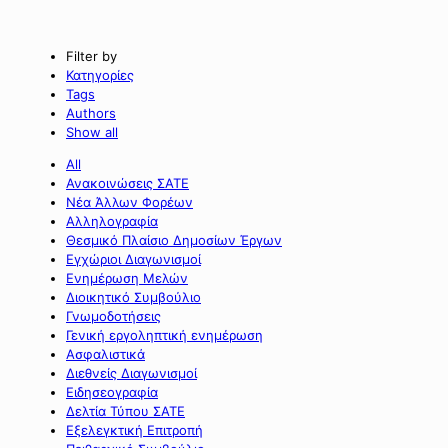
Filter by
Κατηγορίες
Tags
Authors
Show all
All
Ανακοινώσεις ΣΑΤΕ
Νέα Άλλων Φορέων
Αλληλογραφία
Θεσμικό Πλαίσιο Δημοσίων Έργων
Εγχώριοι Διαγωνισμοί
Ενημέρωση Μελών
Διοικητικό Συμβούλιο
Γνωμοδοτήσεις
Γενική εργοληπτική ενημέρωση
Ασφαλιστικά
Διεθνείς Διαγωνισμοί
Ειδησεογραφία
Δελτία Τύπου ΣΑΤΕ
Εξελεγκτική Επιτροπή