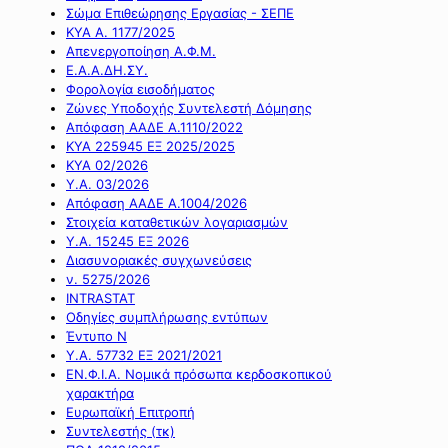
Σώμα Επιθεώρησης Εργασίας - ΣΕΠΕ
ΚΥΑ Α. 1177/2025
Απενεργοποίηση Α.Φ.Μ.
Ε.Α.Α.ΔΗ.ΣΥ.
Φορολογία εισοδήματος
Ζώνες Υποδοχής Συντελεστή Δόμησης
Απόφαση ΑΑΔΕ Α.1110/2022
ΚΥΑ 225945 ΕΞ 2025/2025
ΚΥΑ 02/2026
Υ.Α. 03/2026
Απόφαση ΑΑΔΕ Α.1004/2026
Στοιχεία καταθετικών λογαριασμών
Υ.Α. 15245 ΕΞ 2026
Διασυνοριακές συγχωνεύσεις
ν. 5275/2026
INTRASTAT
Οδηγίες συμπλήρωσης εντύπων
Έντυπο Ν
Υ.Α. 57732 ΕΞ 2021/2021
ΕΝ.Φ.Ι.Α. Νομικά πρόσωπα κερδοσκοπικού
χαρακτήρα
Ευρωπαϊκή Επιτροπή
Συντελεστής (τκ)