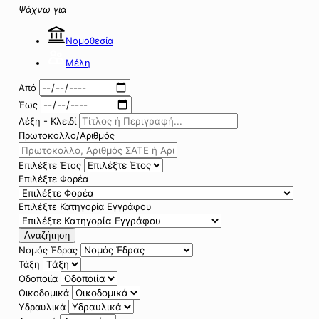
Ψάχνω για
Νομοθεσία
Μέλη
Από
Έως
Λέξη - Κλειδί
Πρωτοκολλο/Αριθμός
Επιλέξτε Έτος
Επιλέξτε Φορέα
Επιλέξτε Κατηγορία Εγγράφου
Αναζήτηση
Νομός Έδρας
Τάξη
Οδοποιία
Οικοδομικά
Υδραυλικά