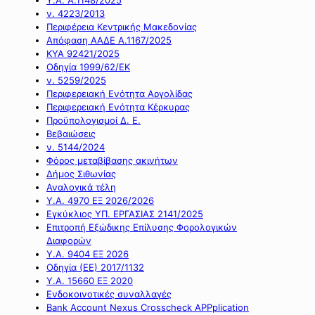
ν. 4223/2013
Περιφέρεια Κεντρικής Μακεδονίας
Απόφαση ΑΑΔΕ Α.1167/2025
ΚΥΑ 92421/2025
Οδηγία 1999/62/ΕΚ
ν. 5259/2025
Περιφερειακή Ενότητα Αργολίδας
Περιφερειακή Ενότητα Κέρκυρας
Προϋπολογισμοί Δ. Ε.
Βεβαιώσεις
ν. 5144/2024
Φόρος μεταβίβασης ακινήτων
Δήμος Σιθωνίας
Αναλογικά τέλη
Υ.Α. 4970 ΕΞ 2026/2026
Εγκύκλιος ΥΠ. ΕΡΓΑΣΙΑΣ 2141/2025
Επιτροπή Εξώδικης Επίλυσης Φορολογικών
Διαφορών
Υ.Α. 9404 ΕΞ 2026
Οδηγία (ΕΕ) 2017/1132
Υ.Α. 15660 ΕΞ 2020
Ενδοκοινοτικές συναλλαγές
Bank Account Nexus Crosscheck APPplication