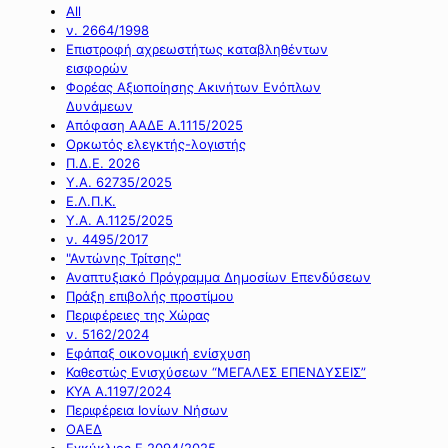
All
ν. 2664/1998
Επιστροφή αχρεωστήτως καταβληθέντων
εισφορών
Φορέας Αξιοποίησης Ακινήτων Ενόπλων
Δυνάμεων
Απόφαση ΑΑΔΕ Α.1115/2025
Ορκωτός ελεγκτής-λογιστής
Π.Δ.Ε. 2026
Υ.Α. 62735/2025
Ε.Λ.Π.Κ.
Υ.Α. Α.1125/2025
ν. 4495/2017
"Αντώνης Τρίτσης"
Αναπτυξιακό Πρόγραμμα Δημοσίων Επενδύσεων
Πράξη επιβολής προστίμου
Περιφέρειες της Χώρας
ν. 5162/2024
Εφάπαξ οικονομική ενίσχυση
Καθεστώς Ενισχύσεων “ΜΕΓΑΛΕΣ ΕΠΕΝΔΥΣΕΙΣ”
ΚΥΑ Α.1197/2024
Περιφέρεια Ιονίων Νήσων
ΟΑΕΔ
Εγκύκλιος Ε.2094/2025