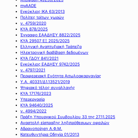
myAADE
Εγκύκλιος ΙΚΑ 63/2013
Πολίτες τρίτων χωρών
ν. 4759/2020
ΚΥΑ 878/2025
Έγγραφο ΕΑΑΔΗΣΥ 8822/2025
ΚΥΑ 29507 ΕΞ 2025/2025
Ελληνική Αναπτυξιακή Τράπεζα
Ηλεκτρονική διαβίβαση δεδομένων
ΚΥΑ ΓΔΟΥ 841/2021
Εγκύκλιος ΕΑΔΗΣΥ 9742/2025
ν. 4797/2021
Περιφερειακή Ενότητα Αιτωλοακαρνανίας
Υ.Α. 40331/Δ1.13521/2019
Ψηφιακό τέλος συναλλαγής
ΚΥΑ 17176/2023
Υπερεργασία
ΚΥΑ 94640/2025
ν. 4994/2022
Πράξη Υπουργικού Συμβουλίου 33 της 27.11.2025
Αναστολή είσπραξης ληξιπρόθεσμων οφειλών
Αδρανοποίηση Α.Φ.Μ.
Κατευθυντήρια Οδηγία 01/2013