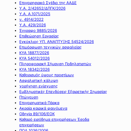
Επιχειρησιακό Σχέδιο της ΑΑΔΕ
Υ.Α. 2/42652/ΔΠΓΚ/2026
Υ.Α. Α.1071/2025
ν. 4914/2022
Υ.Α. 429/2026
Έγγραφο 9885/2026
Επιθεώρηση Εργασίας
Εγκύκλιος ΥΠ. ΑΝΑΠΤΥΞΗΣ 54524/2026
Επιμόρφωση τεχνικών ασφαλείας
ΚΥΑ 18877/2026
ΚΥΑ 54012/2026
Πληροφοριακή Σήμανση Ποδηλατιστών
ΚΥΑ 18342/2026
Καθορισμός ύψους προστίμων
Ασφαλιστική κάλυψη
χορήγηση ενίσχυσης
Εμβληματικές Επενδύσεις Εξαιρετικής Σημασίας
Πτώχευση
Επιχειρηματικά Πάρκα
Ακραία καιρικά φαινόμενα
Οδηγία 89/106/ΕΟΚ
Καθαρό εισόδημα επιχειρήσεων Έσοδα
επιχειρήσεων
ΠΟΛ 1036/2006