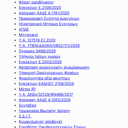
Φόρος εισοδήματος
Εγκύκλιος Ε.2109/2025
Απόφαση ΑΑΔΕ Α.1191/2025
Περιφερειακή Ενότητα Ιωαννίνων
Ηλεκτρονικό Μητρώο Ενεχύρων
ΑΠΔΕ
Μηχανικοί
Υ.Α. 127519 ΕΞ 2020
Υ.Α. ΥΠΕΝ/ΔΑΟΚΑ/5852/111/2026
Έγγραφο 9468/2026
Υπήκοοι τρίτων χωρών
Εγκύκλιος Ε.2003/2026
Κατάσταση φορολογικής αναμόρφωσης
Υπαγωγή Ωφελούμενων Φορέων
Φορολογητέα αξία ακινήτων
Εγκύκλιος ΕΑΔΗΣΥ 2158/2026
Μέτρο IPI
Υ.Α. ΔΝΣγ/32129/ΦΝ466/2017
Απόφαση ΑΑΔΕ Α.1055/2026
Συντάξεις
Λεωφορεία Ιδιωτικής Χρήσης
Σ.Δ.Ι.Τ.
Κυμαινόμενες αποδοχές
Εργοδότες Οικοδομοτεχνικών Έργων