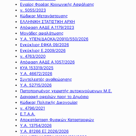
Ενιαίος Φορέας Κοινωνικής Ασφάλισης
ν. 5055/2023
Κώδικας Μετανάστευσης
ΕΛΛΗΝΙΚΗ ΣΤΑΤΙΣΤΙΚΗ ΑΡΧΗ
Απόφαση ΑΑΔΕ Α.1179/2023
Μονάδες αφαλάτωσης
Υ.Α. ΥΠΕΝ/ΔΑΟΚΑ/20910/550/2026
Εγκύκλιος ΕΦΚΑ 09/2026
Εγκύκλιος Ε.2009/2026
ν. 4763/2020
Απόφαση ΑΑΔΕ Α.1057/2026
ΚΥΑ 153319/2025
Υ.Α. 46672/2026
Συντελεστές αναθεώρησης
Υ.Α. 52715/2026
Πιστοποιημένος χειριστής αυτοκινούμενων Μ.Ε.
Διαγραφή οφειλών προς το Δημόσιο
Κώδικας Πολιτικής Δικονομίας
ν. 4796/2021
Ε.Τ.Α.Α.
Αποκατάσταση Φυσικών Καταστροφών
Υ.Α. 13754/2026
Υ.Α. 81266 ΕΞ 2026/2026