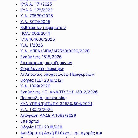
ΚΥΑ Α.1171/2025
ΚΥΑ Α.1178/2025
Υ.Α. 79539/2025
Υ.Α. 5074/2025
Βεβαιώσεις μερισμάτων
ΠΟΛ.1002/2014
ΚΥΑ 104666/2025
Υ.Α. 1/2026
Υ.Α. ΥΠΕΝ/ΔΙΠΑ/147520/9699/2026
Εγκύκλιος 1515/2026
Επιμόρφωση εργαζομένων
Φορολογικές διαφορές
Απλήρωτες υποχρεώσεις Περιφερειών
Οδηγία (ΕΕ) 2019/2121
Υ.Α. 1899/2026
Εγκύκλιος ΥΠ. ΑΝΑΠΤΥΞΗΣ 13912/2026
Προσαύξηση περιουσίας
ΚΥΑ ΥΠΕΝ/ΓρΓΓΦΠΥ/34536/894/2024
Υ.Α. 13023/2026
Απόφαση ΑΑΔΕ Α.1062/2026
Επικαρπία
Οδηγία (ΕΕ) 2018/958
Ανεξάρτητη Αρχή Ελέγχου της Αγοράς και