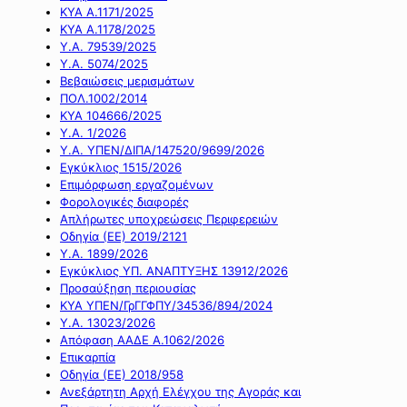
ΚΥΑ Α.1171/2025
ΚΥΑ Α.1178/2025
Υ.Α. 79539/2025
Υ.Α. 5074/2025
Βεβαιώσεις μερισμάτων
ΠΟΛ.1002/2014
ΚΥΑ 104666/2025
Υ.Α. 1/2026
Υ.Α. ΥΠΕΝ/ΔΙΠΑ/147520/9699/2026
Εγκύκλιος 1515/2026
Επιμόρφωση εργαζομένων
Φορολογικές διαφορές
Απλήρωτες υποχρεώσεις Περιφερειών
Οδηγία (ΕΕ) 2019/2121
Υ.Α. 1899/2026
Εγκύκλιος ΥΠ. ΑΝΑΠΤΥΞΗΣ 13912/2026
Προσαύξηση περιουσίας
ΚΥΑ ΥΠΕΝ/ΓρΓΓΦΠΥ/34536/894/2024
Υ.Α. 13023/2026
Απόφαση ΑΑΔΕ Α.1062/2026
Επικαρπία
Οδηγία (ΕΕ) 2018/958
Ανεξάρτητη Αρχή Ελέγχου της Αγοράς και