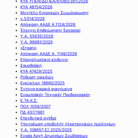
ΚΥΑ ΥΠΕΝ/ΔΕΠΕΑ/61080/391/2026
ΚΥΑ 48154/2026
Μοντέλο Ενεργειών Συμμόρφωσης
ν.5314/2026
Απόφαση ΑΑΔΕ Α.1124/2026
Έλεγχοι Επιθεώρησης Εργασίας
Υ.Α. 55635/2026
Υ.Α. 96681/2026
«Ergani»
Απόφαση ΑΑΔΕ Α. 1149/2026
Επαγγελματικοί κίνδυνοι
Σαμοθράκη
ΚΥΑ 47429/2025
Ρύθμιση οφειλών
Εγκύκλιος 18660/2025
Έντονα καιρικά φαινόμενα
Ευρωπαϊκές Τεχνικές Προδιαγραφές
Ε.ΤΑ.Κ.Σ.
ΠΟΛ 1056/2007
ΠΔ 437/1981
Επενδυτικά σχέδια
Υποχρέωση υποβολής ηλεκτρονικών τιμολογίων
Υ.Α. 108657 ΕΞ 2025/2025
Ενιαία Αρχή Δημοσίων Συμβάσεων