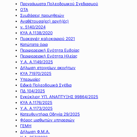
Προγράμματα Πολεοδομικού Σχεδιασμού
ΟΤΑ
Συμβάσεις προμηθειών
Αναθέτουσα(ες) αρχή(ές)
ν. 5140/2024
ΚΥΑ Α.1138/2020
Πυρκαγιές καλοκαιριού 2021
Κατώτατα όρια
Περιφερειακή Ενότητα Ευβοίας
Περιφερειακή Ενότητα Ηλείας
Υ.Α. Α.1149/2025
Δήλωση στοιχείων ακινήτων
ΚΥΑ 71970/2025
Υπερωρίες
Ειδικά Πολεοδομικά Σχέδια
ΠΔ 104/2025
Εγκύκλιος ΥΠ. ΑΝΑΠΤΥΞΗΣ 99864/2025
ΚΥΑ Α.1176/2025
Υ.Α. Α.1173/2025
Κατευθυντήρια Οδηγία 29/2025
Φόρος μισθωτών υπηρεσιών
ΓΕΜΗ
Δήλωση Φ.Μ.Α.