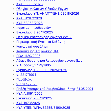
ΚΥΑ 53686/2026
Οδηγίες Μελετών Οδικών Έργων
Εγκύκλιος ΥΠ. ΑΝΑΠΤΥΞΗΣ 62618/2026
ΚΥΑ 61267/2026
ΚΥΑ 63958/2026
παράταση προθεσμιών
Εγκύκλιος Ε.2041/2025
Θερμική καταπόνηση εργαζομένων
Περιφερειακή Ενότητα Κοζάνης
Κοινωνική ασφάλιση
Κανονισμός Ασφάλισης ΙΚΑ
ΠΟΛ 1139/2006
Άδειες ίδρυσης και λειτουργίας εργοταξίων
Υ.Α. 55575/Ι.479/1965
Εγκύκλιος 112033 ΕΞ 2025/2025
ν. 2217/1994
Παράβολο
ν. 5209/2025
Πράξη Υπουργικού Συμβουλίου 16 της 31.05.2021
ΚΥΑ Α.1091/2025
Εγκύκλιος 20041/2025
ΚΥΑ 1973/2025
ΚΥΑ ΥΠΕΝ/ΔΙΠΑ/82255/5190/2025