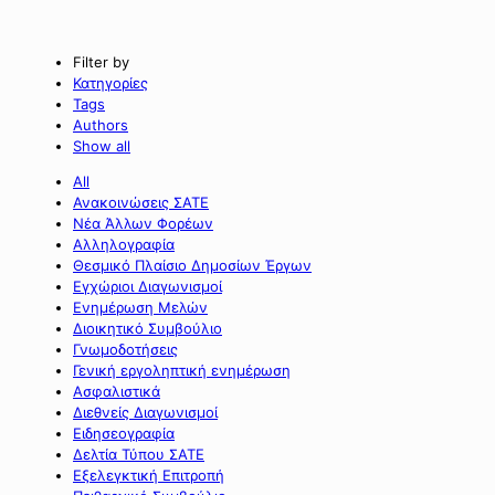
Filter by
Κατηγορίες
Tags
Authors
Show all
All
Ανακοινώσεις ΣΑΤΕ
Νέα Άλλων Φορέων
Αλληλογραφία
Θεσμικό Πλαίσιο Δημοσίων Έργων
Εγχώριοι Διαγωνισμοί
Ενημέρωση Μελών
Διοικητικό Συμβούλιο
Γνωμοδοτήσεις
Γενική εργοληπτική ενημέρωση
Ασφαλιστικά
Διεθνείς Διαγωνισμοί
Ειδησεογραφία
Δελτία Τύπου ΣΑΤΕ
Εξελεγκτική Επιτροπή