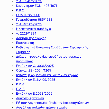
Υ.Α. 39452/2025
Κανονισμός ΕΟΚ 1408/1971
Κ.Β.Σ.
ΠΟΛ 1028/2006
Γνωμοδότηση 685/1988
Υ.Α. 48505/2025
Ηλεκτρονικά τιμολόγια
ν. 2229/1994
Άσκηση προσφυγής
Επανάκριση
Κυβερνητική Επιτροπή Συμβάσεων Στρατηγικής
Σημασίας
Δήλωση φορολογίας εισοδήματος νομικών
προσώπων
Εγκύκλιος Ο. 3036/2025
Οδηγία (ΕΕ) 2024/1265
Κατάταξη δημοσίων και ιδιωτικών έργων
Εγκύκλιος ΕΦΚΑ 09/2025
Κ.Φ.Δ.
Π.Δ.Ε.
Εγκύκλιος Ε.2058/2025
Διακοπή εργασιών
Ειδικός Λογαριασμός Παιδικών Κατασκηνώσεων
Ασφάλιση πολιτών τρίτων χωρών