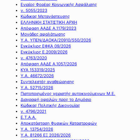
Ενιαίος Φορέας Κοινωνικής Ασφάλισης
ν. 5055/2023
Κώδικας Μετανάστευσης
ΕΛΛΗΝΙΚΗ ΣΤΑΤΙΣΤΙΚΗ ΑΡΧΗ
Απόφαση ΑΑΔΕ Α.1179/2023
Μονάδες αφαλάτωσης
Υ.Α. ΥΠΕΝ/ΔΑΟΚΑ/20910/550/2026
Εγκύκλιος ΕΦΚΑ 09/2026
Εγκύκλιος Ε.2009/2026
ν. 4763/2020
Απόφαση ΑΑΔΕ Α.1057/2026
ΚΥΑ 153319/2025
Υ.Α. 46672/2026
Συντελεστές αναθεώρησης
Υ.Α. 52715/2026
Πιστοποιημένος χειριστής αυτοκινούμενων Μ.Ε.
Διαγραφή οφειλών προς το Δημόσιο
Κώδικας Πολιτικής Δικονομίας
ν. 4796/2021
Ε.Τ.Α.Α.
Αποκατάσταση Φυσικών Καταστροφών
Υ.Α. 13754/2026
Υ.Α. 81266 ΕΞ 2026/2026