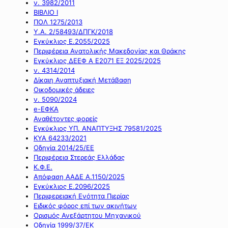
ν. 3982/2011
ΒΙΒΛΙΟ Ι
ΠΟΛ 1275/2013
Υ.Α. 2/58493/ΔΠΓΚ/2018
Εγκύκλιος Ε.2055/2025
Περιφέρεια Ανατολικής Μακεδονίας και Θράκης
Εγκύκλιος ΔΕΕΦ Α Ε2071 ΕΞ 2025/2025
ν. 4314/2014
Δίκαιη Αναπτυξιακή Μετάβαση
Οικοδομικές άδειες
ν. 5090/2024
e-ΕΦΚΑ
Αναθέτοντες φορείς
Εγκύκλιος ΥΠ. ΑΝΑΠΤΥΞΗΣ 79581/2025
ΚΥΑ 64233/2021
Οδηγία 2014/25/ΕΕ
Περιφέρεια Στερεάς Ελλάδας
Κ.Φ.Ε.
Απόφαση ΑΑΔΕ Α.1150/2025
Εγκύκλιος Ε.2096/2025
Περιφερειακή Ενότητα Πιερίας
Ειδικός φόρος επί των ακινήτων
Ορισμός Ανεξάρτητου Μηχανικού
Οδηγία 1999/37/ΕΚ