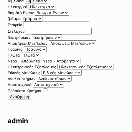
Λιμενικά
Ηλεκτρ/κά
Βιομ/κά Ενεργ
Γράμμα
Εταιρεία
Στέλεχος
Γεωτρήσεων
Αποκ/ψεις Μετ/λείων
Πράσινο
Πλωτά
Νερά - Απόβλητα
Ηλεκτρονικός Εξοπλισμός
Ειδικές Μονώσεις
Ανελκυστήρων
Δασοτεχνικά
Πρόσθετα Κριτήρια
Αναζήτηση
admin