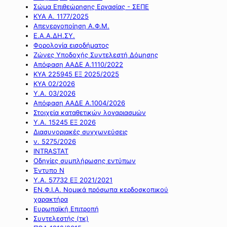
Σώμα Επιθεώρησης Εργασίας - ΣΕΠΕ
ΚΥΑ Α. 1177/2025
Απενεργοποίηση Α.Φ.Μ.
Ε.Α.Α.ΔΗ.ΣΥ.
Φορολογία εισοδήματος
Ζώνες Υποδοχής Συντελεστή Δόμησης
Απόφαση ΑΑΔΕ Α.1110/2022
ΚΥΑ 225945 ΕΞ 2025/2025
ΚΥΑ 02/2026
Υ.Α. 03/2026
Απόφαση ΑΑΔΕ Α.1004/2026
Στοιχεία καταθετικών λογαριασμών
Υ.Α. 15245 ΕΞ 2026
Διασυνοριακές συγχωνεύσεις
ν. 5275/2026
INTRASTAT
Οδηγίες συμπλήρωσης εντύπων
Έντυπο Ν
Υ.Α. 57732 ΕΞ 2021/2021
ΕΝ.Φ.Ι.Α. Νομικά πρόσωπα κερδοσκοπικού
χαρακτήρα
Ευρωπαϊκή Επιτροπή
Συντελεστής (τκ)