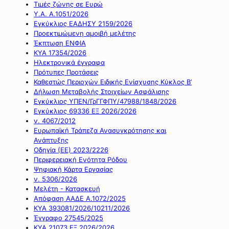
Τιμές ζώνης σε Ευρώ
Υ.Α. Α.1051/2026
Εγκύκλιος ΕΑΔΗΣΥ 2159/2026
Προεκτιμώμενη αμοιβή μελέτης
Έκπτωση ΕΝΦΙΑ
ΚΥΑ 17354/2026
Ηλεκτρονικά έγγραφα
Πρότυπες Προτάσεις
Καθεστώς Περιοχών Ειδικής Ενίσχυσης Κύκλος Β’
Δήλωση Μεταβολής Στοιχείων Ασφάλισης
Εγκύκλιος ΥΠΕΝ/ΓρΓΓΦΠΥ/47988/1848/2026
Εγκύκλιος 69336 ΕΞ 2026/2026
ν. 4067/2012
Ευρωπαϊκή Τράπεζα Ανασυγκρότησης και
Ανάπτυξης
Οδηγία (ΕΕ) 2023/2226
Περιφερειακή Ενότητα Ρόδου
Ψηφιακή Κάρτα Εργασίας
ν. 5306/2026
Μελέτη - Κατασκευή
Απόφαση ΑΑΔΕ Α.1072/2025
ΚΥΑ 393081/2026/10211/2026
Έγγραφο 27545/2025
ΚΥΑ 21073 ΕΞ 2026/2026