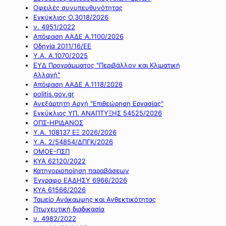
Οφειλές συνυπευθυνότητας
Εγκύκλιος Ο.3018/2026
ν. 4951/2022
Απόφαση ΑΑΔΕ Α.1100/2026
Οδηγία 2011/16/ΕΕ
Υ.Α. Α.1070/2025
ΕΥΔ Προγράμματος "Περιβάλλον και Κλιματική
Αλλαγή"
Απόφαση ΑΑΔΕ Α.1118/2026
politis.gov.gr
Ανεξάρτητη Αρχή "Επιθεώρηση Εργασίας"
Εγκύκλιος ΥΠ. ΑΝΑΠΤΥΞΗΣ 54525/2026
ΟΠΣ-ΗΡΙΔΑΝΟΣ
Υ.Α. 108137 ΕΞ 2026/2026
Υ.Α. 2/54854/ΔΠΓΚ/2026
ΟΜΟΕ-ΠΣΠ
ΚΥΑ 62120/2022
Κατηγοριοποίηση παραβάσεων
Έγγραφο ΕΑΔΗΣΥ 6966/2026
ΚΥΑ 61566/2026
Ταμείο Ανάκαμψης και Ανθεκτικότητας
Πτωχευτική διαδικασία
ν. 4982/2022