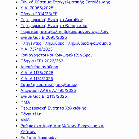
Εθνικό Σύστημα Επαγγελματικής Εκπαίδευσης
Υ.Α. 70965/2025
Οδηγία 2014/23/ΕΕ
Περιφερειακή Ενότητα Αρκαδίας
Περιφερειακή Ενότητα Θεσπρωτίας
Παράταση καταβολής βεβαιωμένων οφειλών
Εγκύκλιος Ε.2095/2025
Πληγέντες Πλημμύρες Πλημμυρικά φαινόμενα
Υ.Α. 73748/2025
Κοινόχρηστοι και Κοινωφελείς χώροι
Οδηγία (ΕΕ) 2022/362
Απευθείας ανάθεση
Υ.Α. Α.1175/2025
Υ.Α. Α.1174/2025
Συμπληρωματικές συμβάσεις
Απόφαση ΑΑΔΕ Α.1195/2025
Εγκύκλιος Ε. 2113/2025
ΦΜΑ
Περιφερειακή Ενότητα Χαλκιδικής
Πάγια τέλη
ΑΜΔ
Ρυθμιστική Αρχή Αποβλήτων Ενέργειας και
Υδάτων
Επίλυση διαφορών