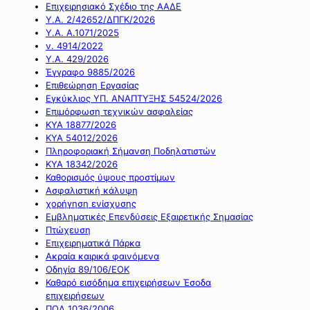
Επιχειρησιακό Σχέδιο της ΑΑΔΕ
Υ.Α. 2/42652/ΔΠΓΚ/2026
Υ.Α. Α.1071/2025
ν. 4914/2022
Υ.Α. 429/2026
Έγγραφο 9885/2026
Επιθεώρηση Εργασίας
Εγκύκλιος ΥΠ. ΑΝΑΠΤΥΞΗΣ 54524/2026
Επιμόρφωση τεχνικών ασφαλείας
ΚΥΑ 18877/2026
ΚΥΑ 54012/2026
Πληροφοριακή Σήμανση Ποδηλατιστών
ΚΥΑ 18342/2026
Καθορισμός ύψους προστίμων
Ασφαλιστική κάλυψη
χορήγηση ενίσχυσης
Εμβληματικές Επενδύσεις Εξαιρετικής Σημασίας
Πτώχευση
Επιχειρηματικά Πάρκα
Ακραία καιρικά φαινόμενα
Οδηγία 89/106/ΕΟΚ
Καθαρό εισόδημα επιχειρήσεων Έσοδα
επιχειρήσεων
ΠΟΛ 1036/2006