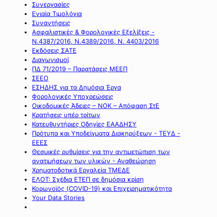
Συνεργασίες
Ενιαία Τιμολόγια
Συναντήσεις
Ασφαλιστικές & Φορολογικές Εξελίξεις -
Ν.4387/2016, Ν.4389/2016, Ν. 4403/2016
Εκδόσεις ΣΑΤΕ
Διαγωνισμοί
ΠΔ 71/2019 – Παρατάσεις ΜΕΕΠ
ΣΕΕΟ
ΕΣΗΔΗΣ για τα Δημόσια Έργα
Φορολογικές Υποχρεώσεις
Οικοδομικές Άδειες – ΝΟΚ – Απόφαση ΣτΕ
Κρατήσεις υπέρ τρίτων
Κατευθυντήριες Οδηγίες ΕΑΑΔΗΣΥ
Πρότυπα και Υποδείγματα Διακηρύξεων - ΤΕΥΔ -
ΕΕΕΣ
Θεσμικές ρυθμίσεις για την αντιμετώπιση των
ανατιμήσεων των υλικών - Αναθεώρηση
Χρηματοδοτικά Εργαλεία ΤΜΕΔΕ
ΕΛΟΤ: Σχέδια ΕΤΕΠ σε δημόσια κρίση
Κορωνοϊός (COVID-19) και Επιχειρηματικότητα
Your Data Stories