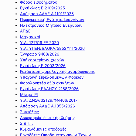
Φόρος εισοδήματος
Εγκύκλιος Ε.2109/2025
Απόφαση ΑΑΔΕ Α.1191/2025
Περιφερειακή Ενότητα Ιωαννίνων
Ηλεκτρονικό Μητρώο Ενεχύρων
ΑΠΔΕ
Μηχανικοί
Υ.Α. 127519 ΕΞ 2020
Υ.Α. ΥΠΕΝ/ΔΑΟΚΑ/5852/111/2026
Έγγραφο 9468/2026
Υπήκοοι τρίτων χωρών
Εγκύκλιος Ε.2003/2026
Κατάσταση φορολογικής αναμόρφωσης
Υπαγωγή Ωφελούμενων Φορέων
Φορολογητέα αξία ακινήτων
Εγκύκλιος ΕΑΔΗΣΥ 2158/2026
Μέτρο IPI
Υ.Α. ΔΝΣγ/32129/ΦΝ466/2017
Απόφαση ΑΑΔΕ Α.1055/2026
Συντάξεις
Λεωφορεία Ιδιωτικής Χρήσης
Σ.Δ.Ι.Τ.
Κυμαινόμενες αποδοχές
Εργοδότες Οικοδομοτεχνικών Έργων