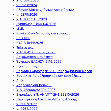
Υ.Α. 357/2026
ν. 5123/2024
Άξονας Μακροχρόνιων Δεσμεύσεων
ν. 5270/2026
Υ.Α. 16033 ΕΞ 2026
Εγκύκλιος ΕΦΚΑ 04/2026
Ι.Κ.Ε.
Ενιαία άδεια διαμονής και εργασίας
ΕΛ.ΣΤΑΤ.
ΚΥΑ Α.1044/2026
Τηλεμετρία
Υ.Α. 16413 ΕΞ 2026/2026
Ασφαλιστική ικανότητα
Έγγραφο ΕΑΔΗΣΥ 5116/2025
Εξίσωση πτυχίων
Δήλωση Πληροφοριών Συμπληρωματικού Φόρου
Συντελεστής αύξησης κύριων συντάξεων
Λ.Ι.Χ.
Υπηρεσίες συμβούλων
Υ.Α. 2/26682/ΔΠΓΚ/2026
Εγκύκλιος ΥΠ. ΑΝΑΠΤΥΞΗΣ 32810/2026
Περιφερειακή Ενότητα Δυτικής Αττικής
ν. 5007/2022
ν. 4964/2022