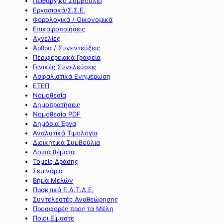
Πειθαρχικό Συμβούλιο
Εργασιακά/Σ.Σ.Ε.
Φορολογικά / Οικονομικά
Επικαιροποιήσεις
Αγγελίες
Άρθρα / Συνεντεύξεις
Περιφερειακά Γραφεία
Γενικές Συνελεύσεις
Ασφαλιστικά Ενημέρωση
ΕΤΕΠ
Νομοθεσία
Δημοπρατήσεις
Νομοθεσία PDF
Δημόσια Έργα
Αναλυτικά Τιμολόγια
Διοικητικά Συμβούλια
Λοιπά θέματα
Τομείς Δράσης
Σεμινάρια
Βήμα Μελών
Πρακτικά Ε.Δ.Τ.Δ.Ε.
Συντελεστές Αναθεώρησης
Προσφορές προς τα Μέλη
Ποιοι Είμαστε