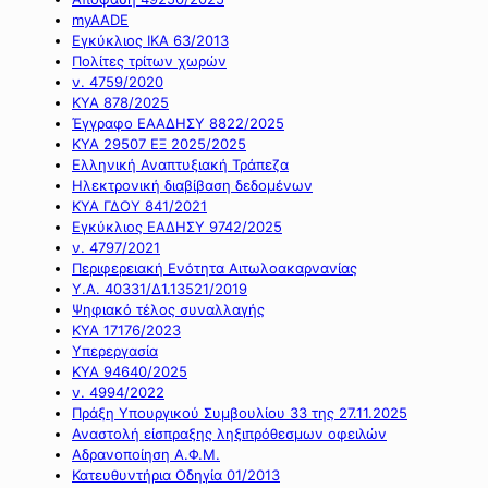
myAADE
Εγκύκλιος ΙΚΑ 63/2013
Πολίτες τρίτων χωρών
ν. 4759/2020
ΚΥΑ 878/2025
Έγγραφο ΕΑΑΔΗΣΥ 8822/2025
ΚΥΑ 29507 ΕΞ 2025/2025
Ελληνική Αναπτυξιακή Τράπεζα
Ηλεκτρονική διαβίβαση δεδομένων
ΚΥΑ ΓΔΟΥ 841/2021
Εγκύκλιος ΕΑΔΗΣΥ 9742/2025
ν. 4797/2021
Περιφερειακή Ενότητα Αιτωλοακαρνανίας
Υ.Α. 40331/Δ1.13521/2019
Ψηφιακό τέλος συναλλαγής
ΚΥΑ 17176/2023
Υπερεργασία
ΚΥΑ 94640/2025
ν. 4994/2022
Πράξη Υπουργικού Συμβουλίου 33 της 27.11.2025
Αναστολή είσπραξης ληξιπρόθεσμων οφειλών
Αδρανοποίηση Α.Φ.Μ.
Κατευθυντήρια Οδηγία 01/2013