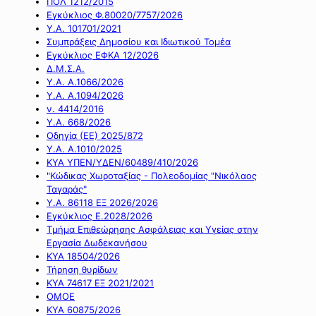
ΠΟΛ 1212/2015
Εγκύκλιος Φ.80020/7757/2026
Υ.Α. 101701/2021
Συμπράξεις Δημοσίου και Ιδιωτικού Τομέα
Εγκύκλιος ΕΦΚΑ 12/2026
Δ.Μ.Σ.Α.
Υ.Α. Α.1066/2026
Υ.Α. Α.1094/2026
ν. 4414/2016
Y.A. 668/2026
Οδηγία (ΕΕ) 2025/872
Υ.Α. Α.1010/2025
ΚΥΑ ΥΠΕΝ/ΥΔΕΝ/60489/410/2026
"Κώδικας Χωροταξίας - Πολεοδομίας "Νικόλαος
Ταγαράς"
Υ.Α. 86118 ΕΞ 2026/2026
Εγκύκλιος Ε.2028/2026
Τμήμα Επιθεώρησης Ασφάλειας και Υγείας στην
Εργασία Δωδεκανήσου
ΚΥΑ 18504/2026
Τήρηση θυρίδων
ΚΥΑ 74617 ΕΞ 2021/2021
ΟΜΟΕ
ΚΥΑ 60875/2026