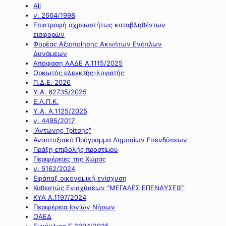
All
ν. 2664/1998
Επιστροφή αχρεωστήτως καταβληθέντων
εισφορών
Φορέας Αξιοποίησης Ακινήτων Ενόπλων
Δυνάμεων
Απόφαση ΑΑΔΕ Α.1115/2025
Ορκωτός ελεγκτής-λογιστής
Π.Δ.Ε. 2026
Υ.Α. 62735/2025
Ε.Λ.Π.Κ.
Υ.Α. Α.1125/2025
ν. 4495/2017
"Αντώνης Τρίτσης"
Αναπτυξιακό Πρόγραμμα Δημοσίων Επενδύσεων
Πράξη επιβολής προστίμου
Περιφέρειες της Χώρας
ν. 5162/2024
Εφάπαξ οικονομική ενίσχυση
Καθεστώς Ενισχύσεων “ΜΕΓΑΛΕΣ ΕΠΕΝΔΥΣΕΙΣ”
ΚΥΑ Α.1197/2024
Περιφέρεια Ιονίων Νήσων
ΟΑΕΔ
Εγκύκλιος Ε.2094/2025