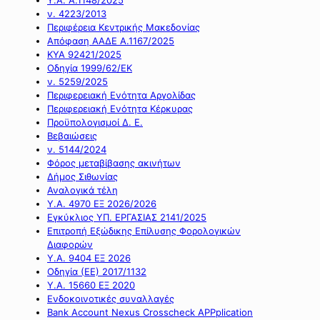
ν. 4223/2013
Περιφέρεια Κεντρικής Μακεδονίας
Απόφαση ΑΑΔΕ Α.1167/2025
ΚΥΑ 92421/2025
Οδηγία 1999/62/ΕΚ
ν. 5259/2025
Περιφερειακή Ενότητα Αργολίδας
Περιφερειακή Ενότητα Κέρκυρας
Προϋπολογισμοί Δ. Ε.
Βεβαιώσεις
ν. 5144/2024
Φόρος μεταβίβασης ακινήτων
Δήμος Σιθωνίας
Αναλογικά τέλη
Υ.Α. 4970 ΕΞ 2026/2026
Εγκύκλιος ΥΠ. ΕΡΓΑΣΙΑΣ 2141/2025
Επιτροπή Εξώδικης Επίλυσης Φορολογικών
Διαφορών
Υ.Α. 9404 ΕΞ 2026
Οδηγία (ΕΕ) 2017/1132
Υ.Α. 15660 ΕΞ 2020
Ενδοκοινοτικές συναλλαγές
Bank Account Nexus Crosscheck APPplication