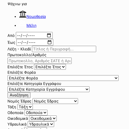
Ψάχνω για
Νομοθεσία
Μέλη
Από
Έως
Λέξη - Κλειδί
Πρωτοκολλο/Αριθμός
Επιλέξτε Έτος
Επιλέξτε Φορέα
Επιλέξτε Κατηγορία Εγγράφου
Αναζήτηση
Νομός Έδρας
Τάξη
Οδοποιία
Οικοδομικά
Υδραυλικά