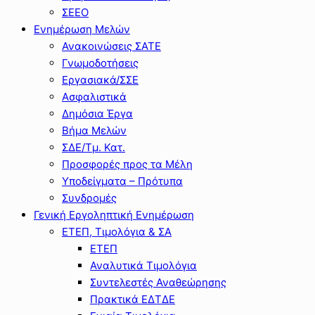
ΣΕΕΟ
Ενημέρωση Μελών
Ανακοινώσεις ΣΑΤΕ
Γνωμοδοτήσεις
Εργασιακά/ΣΣΕ
Ασφαλιστικά
Δημόσια Έργα
Βήμα Μελών
ΣΔΕ/Τμ. Κατ.
Προσφορές προς τα Μέλη
Υποδείγματα – Πρότυπα
Συνδρομές
Γενική Εργοληπτική Ενημέρωση
ΕΤΕΠ, Τιμολόγια & ΣΑ
ΕΤΕΠ
Αναλυτικά Τιμολόγια
Συντελεστές Αναθεώρησης
Πρακτικά ΕΔΤΔΕ