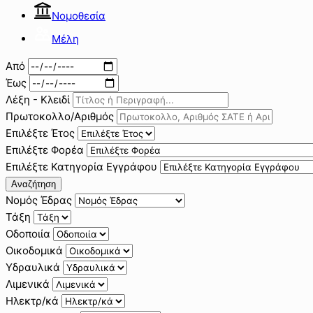
Νομοθεσία
Μέλη
Από
Έως
Λέξη - Κλειδί
Πρωτοκολλο/Αριθμός
Επιλέξτε Έτος
Επιλέξτε Φορέα
Επιλέξτε Κατηγορία Εγγράφου
Αναζήτηση
Νομός Έδρας
Τάξη
Οδοποιία
Οικοδομικά
Υδραυλικά
Λιμενικά
Ηλεκτρ/κά