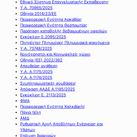
Εθνικό Σύστημα Επαγγελματικής Εκπαίδευσης
Υ.Α. 70965/2025
Οδηγία 2014/23/ΕΕ
Περιφερειακή Ενότητα Αρκαδίας
Περιφερειακή Ενότητα Θεσπρωτίας
Παράταση καταβολής βεβαιωμένων οφειλών
Εγκύκλιος Ε.2095/2025
Πληγέντες Πλημμύρες Πλημμυρικά φαινόμενα
Υ.Α. 73748/2025
Κοινόχρηστοι και Κοινωφελείς χώροι
Οδηγία (ΕΕ) 2022/362
Απευθείας ανάθεση
Υ.Α. Α.1175/2025
Υ.Α. Α.1174/2025
Συμπληρωματικές συμβάσεις
Απόφαση ΑΑΔΕ Α.1195/2025
Εγκύκλιος Ε. 2113/2025
ΦΜΑ
Περιφερειακή Ενότητα Χαλκιδικής
Πάγια τέλη
ΑΜΔ
Ρυθμιστική Αρχή Αποβλήτων Ενέργειας και
Υδάτων
Επίλυση διαφορών