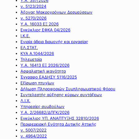
Υ.Α. 357/2026
ν. 5123/2024
Άξονας Μακροχρόνιων Δεσμεύσεων
ν. 5270/2026
Υ.Α. 16033 ΕΞ 2026
Εγκύκλιος ΕΦΚΑ 04/2026
Ι.Κ.Ε.
Ενιαία άδεια διαμονής και εργασίας
ΕΛ.ΣΤΑΤ.
ΚΥΑ Α.1044/2026
Τηλεμετρία
Υ.Α. 16413 ΕΞ 2026/2026
Ασφαλιστική ικανότητα
Έγγραφο ΕΑΔΗΣΥ 5116/2025
Εξίσωση πτυχίων
Δήλωση Πληροφοριών Συμπληρωματικού Φόρου
Συντελεστής αύξησης κύριων συντάξεων
Λ.Ι.Χ.
Υπηρεσίες συμβούλων
Υ.Α. 2/26682/ΔΠΓΚ/2026
Εγκύκλιος ΥΠ. ΑΝΑΠΤΥΞΗΣ 32810/2026
Περιφερειακή Ενότητα Δυτικής Αττικής
ν. 5007/2022
ν. 4964/2022