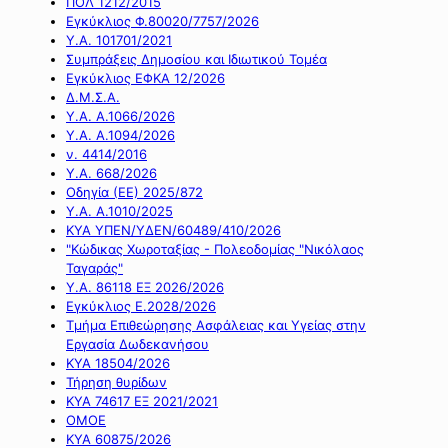
ΠΟΛ 1212/2015
Εγκύκλιος Φ.80020/7757/2026
Υ.Α. 101701/2021
Συμπράξεις Δημοσίου και Ιδιωτικού Τομέα
Εγκύκλιος ΕΦΚΑ 12/2026
Δ.Μ.Σ.Α.
Υ.Α. Α.1066/2026
Υ.Α. Α.1094/2026
ν. 4414/2016
Y.A. 668/2026
Οδηγία (ΕΕ) 2025/872
Υ.Α. Α.1010/2025
ΚΥΑ ΥΠΕΝ/ΥΔΕΝ/60489/410/2026
"Κώδικας Χωροταξίας - Πολεοδομίας "Νικόλαος
Ταγαράς"
Υ.Α. 86118 ΕΞ 2026/2026
Εγκύκλιος Ε.2028/2026
Τμήμα Επιθεώρησης Ασφάλειας και Υγείας στην
Εργασία Δωδεκανήσου
ΚΥΑ 18504/2026
Τήρηση θυρίδων
ΚΥΑ 74617 ΕΞ 2021/2021
ΟΜΟΕ
ΚΥΑ 60875/2026