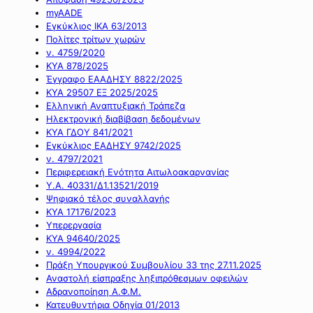
myAADE
Εγκύκλιος ΙΚΑ 63/2013
Πολίτες τρίτων χωρών
ν. 4759/2020
ΚΥΑ 878/2025
Έγγραφο ΕΑΑΔΗΣΥ 8822/2025
ΚΥΑ 29507 ΕΞ 2025/2025
Ελληνική Αναπτυξιακή Τράπεζα
Ηλεκτρονική διαβίβαση δεδομένων
ΚΥΑ ΓΔΟΥ 841/2021
Εγκύκλιος ΕΑΔΗΣΥ 9742/2025
ν. 4797/2021
Περιφερειακή Ενότητα Αιτωλοακαρνανίας
Υ.Α. 40331/Δ1.13521/2019
Ψηφιακό τέλος συναλλαγής
ΚΥΑ 17176/2023
Υπερεργασία
ΚΥΑ 94640/2025
ν. 4994/2022
Πράξη Υπουργικού Συμβουλίου 33 της 27.11.2025
Αναστολή είσπραξης ληξιπρόθεσμων οφειλών
Αδρανοποίηση Α.Φ.Μ.
Κατευθυντήρια Οδηγία 01/2013