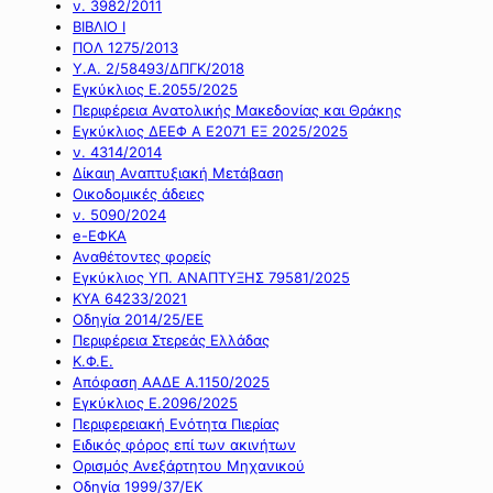
ν. 3982/2011
ΒΙΒΛΙΟ Ι
ΠΟΛ 1275/2013
Υ.Α. 2/58493/ΔΠΓΚ/2018
Εγκύκλιος Ε.2055/2025
Περιφέρεια Ανατολικής Μακεδονίας και Θράκης
Εγκύκλιος ΔΕΕΦ Α Ε2071 ΕΞ 2025/2025
ν. 4314/2014
Δίκαιη Αναπτυξιακή Μετάβαση
Οικοδομικές άδειες
ν. 5090/2024
e-ΕΦΚΑ
Αναθέτοντες φορείς
Εγκύκλιος ΥΠ. ΑΝΑΠΤΥΞΗΣ 79581/2025
ΚΥΑ 64233/2021
Οδηγία 2014/25/ΕΕ
Περιφέρεια Στερεάς Ελλάδας
Κ.Φ.Ε.
Απόφαση ΑΑΔΕ Α.1150/2025
Εγκύκλιος Ε.2096/2025
Περιφερειακή Ενότητα Πιερίας
Ειδικός φόρος επί των ακινήτων
Ορισμός Ανεξάρτητου Μηχανικού
Οδηγία 1999/37/ΕΚ