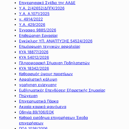
Επιχειρησιακό Σχέδιο της ΑΑΔΕ
Υ.Α. 2/42652/ΔΠΓΚ/2026
Υ.Α. Α.1071/2025
ν. 4914/2022
Υ.Α. 429/2026
Έγγραφο 9885/2026
Επιθεώρηση Εργασίας
Εγκύκλιος ΥΠ. ΑΝΑΠΤΥΞΗΣ 54524/2026
Επιμόρφωση τεχνικών ασφαλείας
ΚΥΑ 18877/2026
ΚΥΑ 54012/2026
Πληροφοριακή Σήμανση Ποδηλατιστών
ΚΥΑ 18342/2026
Καθορισμός ύψους προστίμων
Ασφαλιστική κάλυψη
χορήγηση ενίσχυσης
Εμβληματικές Επενδύσεις Εξαιρετικής Σημασίας
Πτώχευση
Επιχειρηματικά Πάρκα
Ακραία καιρικά φαινόμενα
Οδηγία 89/106/ΕΟΚ
Καθαρό εισόδημα επιχειρήσεων Έσοδα
επιχειρήσεων
ΠΟΛ 1036/2006