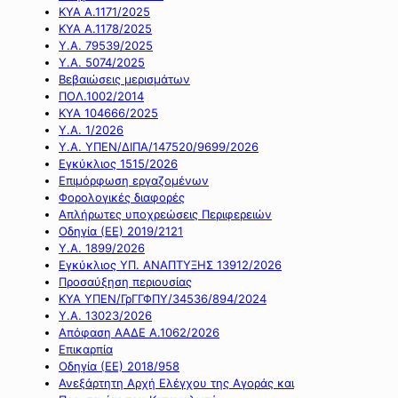
ΚΥΑ Α.1171/2025
ΚΥΑ Α.1178/2025
Υ.Α. 79539/2025
Υ.Α. 5074/2025
Βεβαιώσεις μερισμάτων
ΠΟΛ.1002/2014
ΚΥΑ 104666/2025
Υ.Α. 1/2026
Υ.Α. ΥΠΕΝ/ΔΙΠΑ/147520/9699/2026
Εγκύκλιος 1515/2026
Επιμόρφωση εργαζομένων
Φορολογικές διαφορές
Απλήρωτες υποχρεώσεις Περιφερειών
Οδηγία (ΕΕ) 2019/2121
Υ.Α. 1899/2026
Εγκύκλιος ΥΠ. ΑΝΑΠΤΥΞΗΣ 13912/2026
Προσαύξηση περιουσίας
ΚΥΑ ΥΠΕΝ/ΓρΓΓΦΠΥ/34536/894/2024
Υ.Α. 13023/2026
Απόφαση ΑΑΔΕ Α.1062/2026
Επικαρπία
Οδηγία (ΕΕ) 2018/958
Ανεξάρτητη Αρχή Ελέγχου της Αγοράς και