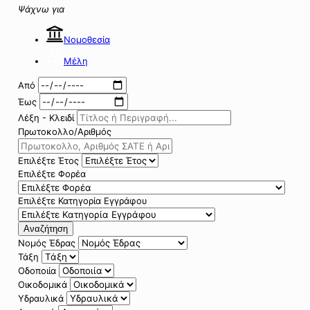
Ψάχνω για
Νομοθεσία
Μέλη
Από
Έως
Λέξη - Κλειδί
Πρωτοκολλο/Αριθμός
Επιλέξτε Έτος
Επιλέξτε Φορέα
Επιλέξτε Κατηγορία Εγγράφου
Αναζήτηση
Νομός Έδρας
Τάξη
Οδοποιία
Οικοδομικά
Υδραυλικά