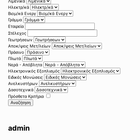
Λιμενικά
Ηλεκτρ/κά
Βιομ/κά Ενεργ
Γράμμα
Εταιρεία
Στέλεχος
Γεωτρήσεων
Αποκ/ψεις Μετ/λείων
Πράσινο
Πλωτά
Νερά - Απόβλητα
Ηλεκτρονικός Εξοπλισμός
Ειδικές Μονώσεις
Ανελκυστήρων
Δασοτεχνικά
Πρόσθετα Κριτήρια
Αναζήτηση
admin