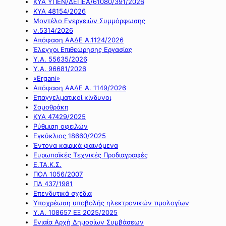
ΚΥΑ ΥΠΕΝ/ΔΕΠΕΑ/61080/391/2026
ΚΥΑ 48154/2026
Μοντέλο Ενεργειών Συμμόρφωσης
ν.5314/2026
Απόφαση ΑΑΔΕ Α.1124/2026
Έλεγχοι Επιθεώρησης Εργασίας
Υ.Α. 55635/2026
Υ.Α. 96681/2026
«Ergani»
Απόφαση ΑΑΔΕ Α. 1149/2026
Επαγγελματικοί κίνδυνοι
Σαμοθράκη
ΚΥΑ 47429/2025
Ρύθμιση οφειλών
Εγκύκλιος 18660/2025
Έντονα καιρικά φαινόμενα
Ευρωπαϊκές Τεχνικές Προδιαγραφές
Ε.ΤΑ.Κ.Σ.
ΠΟΛ 1056/2007
ΠΔ 437/1981
Επενδυτικά σχέδια
Υποχρέωση υποβολής ηλεκτρονικών τιμολογίων
Υ.Α. 108657 ΕΞ 2025/2025
Ενιαία Αρχή Δημοσίων Συμβάσεων