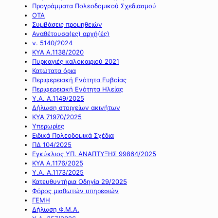
Προγράμματα Πολεοδομικού Σχεδιασμού
ΟΤΑ
Συμβάσεις προμηθειών
Αναθέτουσα(ες) αρχή(ές)
ν. 5140/2024
ΚΥΑ Α.1138/2020
Πυρκαγιές καλοκαιριού 2021
Κατώτατα όρια
Περιφερειακή Ενότητα Ευβοίας
Περιφερειακή Ενότητα Ηλείας
Υ.Α. Α.1149/2025
Δήλωση στοιχείων ακινήτων
ΚΥΑ 71970/2025
Υπερωρίες
Ειδικά Πολεοδομικά Σχέδια
ΠΔ 104/2025
Εγκύκλιος ΥΠ. ΑΝΑΠΤΥΞΗΣ 99864/2025
ΚΥΑ Α.1176/2025
Υ.Α. Α.1173/2025
Κατευθυντήρια Οδηγία 29/2025
Φόρος μισθωτών υπηρεσιών
ΓΕΜΗ
Δήλωση Φ.Μ.Α.