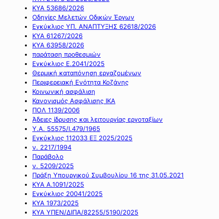
ΚΥΑ 53686/2026
Οδηγίες Μελετών Οδικών Έργων
Εγκύκλιος ΥΠ. ΑΝΑΠΤΥΞΗΣ 62618/2026
ΚΥΑ 61267/2026
ΚΥΑ 63958/2026
παράταση προθεσμιών
Εγκύκλιος Ε.2041/2025
Θερμική καταπόνηση εργαζομένων
Περιφερειακή Ενότητα Κοζάνης
Κοινωνική ασφάλιση
Κανονισμός Ασφάλισης ΙΚΑ
ΠΟΛ 1139/2006
Άδειες ίδρυσης και λειτουργίας εργοταξίων
Υ.Α. 55575/Ι.479/1965
Εγκύκλιος 112033 ΕΞ 2025/2025
ν. 2217/1994
Παράβολο
ν. 5209/2025
Πράξη Υπουργικού Συμβουλίου 16 της 31.05.2021
ΚΥΑ Α.1091/2025
Εγκύκλιος 20041/2025
ΚΥΑ 1973/2025
ΚΥΑ ΥΠΕΝ/ΔΙΠΑ/82255/5190/2025