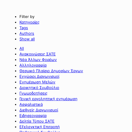
Filter by
Κατηγορίες
Tags
Authors
Show all
All
Ανακοινώσεις ΣΑΤΕ
Νέα Άλλων Φορέων
Αλληλογραφία
Θεσμικό Πλαίσιο Δημοσίων Έργων
Εγχώριοι Διαγωνισμοί
Ενημέρωση Μελών
Διοικητικό Συμβούλιο
Γνωμοδοτήσεις
Γενική εργοληπτική ενημέρωση
Ασφαλιστικά
Διεθνείς Διαγωνισμοί
Ειδησεογραφία
Δελτία Τύπου ΣΑΤΕ
Εξελεγκτική Επιτροπή