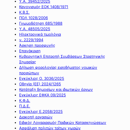
Υ.Α. 39452/2025
Κανονισμός ΕΟΚ 1408/1971
Κ.Β.Σ.
ΠΟΛ 1028/2006
Γνωμοδότηση 685/1988
Υ.Α. 48505/2025
Ηλεκτρονικά τιμολόγια
ν. 2229/1994
Άσκηση προσφυγής
Επανάκριση
Κυβερνητική Επιτροπή Συμβάσεων Στρατηγικής
Σημασίας
Δήλωση φορολογίας εισοδήματος νομικών
προσώπων
Εγκύκλιος Ο. 3036/2025
Οδηγία (ΕΕ) 2024/1265
Κατάταξη δημοσίων και ιδιωτικών έργων
Εγκύκλιος ΕΦΚΑ 09/2025
Κ.Φ.Δ.
Π.Δ.Ε.
Εγκύκλιος Ε.2058/2025
Διακοπή εργασιών
Ειδικός Λογαριασμός Παιδικών Κατασκηνώσεων
Ασφάλιση πολιτών τρίτων χωρών