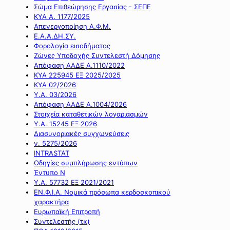
Σώμα Επιθεώρησης Εργασίας - ΣΕΠΕ
ΚΥΑ Α. 1177/2025
Απενεργοποίηση Α.Φ.Μ.
Ε.Α.Α.ΔΗ.ΣΥ.
Φορολογία εισοδήματος
Ζώνες Υποδοχής Συντελεστή Δόμησης
Απόφαση ΑΑΔΕ Α.1110/2022
ΚΥΑ 225945 ΕΞ 2025/2025
ΚΥΑ 02/2026
Υ.Α. 03/2026
Απόφαση ΑΑΔΕ Α.1004/2026
Στοιχεία καταθετικών λογαριασμών
Υ.Α. 15245 ΕΞ 2026
Διασυνοριακές συγχωνεύσεις
ν. 5275/2026
INTRASTAT
Οδηγίες συμπλήρωσης εντύπων
Έντυπο Ν
Υ.Α. 57732 ΕΞ 2021/2021
ΕΝ.Φ.Ι.Α. Νομικά πρόσωπα κερδοσκοπικού
χαρακτήρα
Ευρωπαϊκή Επιτροπή
Συντελεστής (τκ)