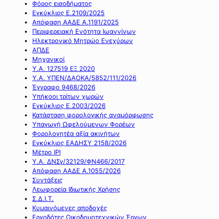
Φόρος εισοδήματος
Εγκύκλιος Ε.2109/2025
Απόφαση ΑΑΔΕ Α.1191/2025
Περιφερειακή Ενότητα Ιωαννίνων
Ηλεκτρονικό Μητρώο Ενεχύρων
ΑΠΔΕ
Μηχανικοί
Υ.Α. 127519 ΕΞ 2020
Υ.Α. ΥΠΕΝ/ΔΑΟΚΑ/5852/111/2026
Έγγραφο 9468/2026
Υπήκοοι τρίτων χωρών
Εγκύκλιος Ε.2003/2026
Κατάσταση φορολογικής αναμόρφωσης
Υπαγωγή Ωφελούμενων Φορέων
Φορολογητέα αξία ακινήτων
Εγκύκλιος ΕΑΔΗΣΥ 2158/2026
Μέτρο IPI
Υ.Α. ΔΝΣγ/32129/ΦΝ466/2017
Απόφαση ΑΑΔΕ Α.1055/2026
Συντάξεις
Λεωφορεία Ιδιωτικής Χρήσης
Σ.Δ.Ι.Τ.
Κυμαινόμενες αποδοχές
Εργοδότες Οικοδομοτεχνικών Έργων