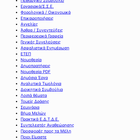
Πειθαρχικό Συμβούλιο
Εργασιακά/Σ.Σ.Ε.
Φορολογικά / Οικονομικά
Επικαιροποιήσεις
Αγγελίες
Άρθρα / Συνεντεύξεις
Περιφερειακά Γραφεία
Γενικές Συνελεύσεις
Ασφαλιστικά Ενημέρωση
ΕΤΕΠ
Νομοθεσία
Δημοπρατήσεις
Νομοθεσία PDF
Δημόσια Έργα
Αναλυτικά Τιμολόγια
Διοικητικά Συμβούλια
Λοιπά θέματα
Τομείς Δράσης
Σεμινάρια
Βήμα Μελών
Πρακτικά Ε.Δ.Τ.Δ.Ε.
Συντελεστές Αναθεώρησης
Προσφορές προς τα Μέλη
Ποιοι Είμαστε