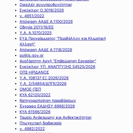
Οφειλές συνυπευθυνότητας
Εγκύκλιος Ο.3018/2026
ν. 4951/2022
Απόφαση ΑΑΔΕ Α.1100/2026
Οδηγία 2011/16/ΕΕ
Υ.Α. Α.1070/2025
ΕΥΔ Προγράμματος "Περιβάλλον και Κλιματική
Αλλαγή"
Απόφαση ΑΑΔΕ Α.1118/2026
politis.gov.gr
Ανεξάρτητη Αρχή "Επιθεώρηση Εργασίας"
Εγκύκλιος ΥΠ. ΑΝΑΠΤΥΞΗΣ 54525/2026
ΟΠΣ-ΗΡΙΔΑΝΟΣ
Υ.Α. 108137 ΕΞ 2026/2026
Υ.Α. 2/54854/ΔΠΓΚ/2026
ΟΜΟΕ-ΠΣΠ
ΚΥΑ 62120/2022
Κατηγοριοποίηση παραβάσεων
Έγγραφο ΕΑΔΗΣΥ 6966/2026
ΚΥΑ 61566/2026
Ταμείο Ανάκαμψης και Ανθεκτικότητας
Πτωχευτική διαδικασία
ν. 4982/2022