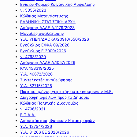
Ενιαίος Φορέας Κοινωνικής Ασφάλισης
ν. 5055/2023
Κώδικας Μετανάστευσης
ΕΛΛΗΝΙΚΗ ΣΤΑΤΙΣΤΙΚΗ ΑΡΧΗ
Απόφαση ΑΑΔΕ Α.1179/2023
Μονάδες αφαλάτωσης
Υ.Α. ΥΠΕΝ/ΔΑΟΚΑ/20910/550/2026
Εγκύκλιος ΕΦΚΑ 09/2026
Εγκύκλιος Ε.2009/2026
ν. 4763/2020
Απόφαση ΑΑΔΕ Α.1057/2026
ΚΥΑ 153319/2025
Υ.Α. 46672/2026
Συντελεστές αναθεώρησης
Υ.Α. 52715/2026
Πιστοποιημένος χειριστής αυτοκινούμενων Μ.Ε.
Διαγραφή οφειλών προς το Δημόσιο
Κώδικας Πολιτικής Δικονομίας
ν. 4796/2021
Ε.Τ.Α.Α.
Αποκατάσταση Φυσικών Καταστροφών
Υ.Α. 13754/2026
Υ.Α. 81266 ΕΞ 2026/2026