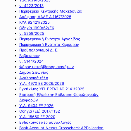
ν. 4223/2013
Περιφέρεια Κεντρικής Μακεδονίας
Απόφαση ΑΑΔΕ Α.1167/2025
ΚΥΑ 92421/2025
Οδηγία 1999/62/ΕΚ
ν. 5259/2025
Περιφερειακή Ενότητα Αργολίδας
Περιφερειακή Ενότητα Κέρκυρας
Προϋπολογισμοί Δ. Ε.
Βεβαιώσεις
ν. 5144/2024
Φόρος μεταβίβασης ακινήτων
Δήμος Σιθωνίας
Αναλογικά τέλη
Υ.Α. 4970 ΕΞ 2026/2026
Εγκύκλιος ΥΠ. ΕΡΓΑΣΙΑΣ 2141/2025
Επιτροπή Εξώδικης Επίλυσης Φορολογικών
Διαφορών
Υ.Α. 9404 ΕΞ 2026
Οδηγία (ΕΕ) 2017/1132
Υ.Α. 15660 ΕΞ 2020
Ενδοκοινοτικές συναλλαγές
Bank Account Nexus Crosscheck APPplication