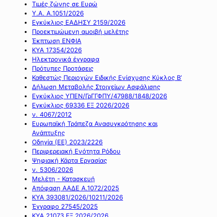
Τιμές ζώνης σε Ευρώ
Υ.Α. Α.1051/2026
Εγκύκλιος ΕΑΔΗΣΥ 2159/2026
Προεκτιμώμενη αμοιβή μελέτης
Έκπτωση ΕΝΦΙΑ
ΚΥΑ 17354/2026
Ηλεκτρονικά έγγραφα
Πρότυπες Προτάσεις
Καθεστώς Περιοχών Ειδικής Ενίσχυσης Κύκλος Β’
Δήλωση Μεταβολής Στοιχείων Ασφάλισης
Εγκύκλιος ΥΠΕΝ/ΓρΓΓΦΠΥ/47988/1848/2026
Εγκύκλιος 69336 ΕΞ 2026/2026
ν. 4067/2012
Ευρωπαϊκή Τράπεζα Ανασυγκρότησης και
Ανάπτυξης
Οδηγία (ΕΕ) 2023/2226
Περιφερειακή Ενότητα Ρόδου
Ψηφιακή Κάρτα Εργασίας
ν. 5306/2026
Μελέτη - Κατασκευή
Απόφαση ΑΑΔΕ Α.1072/2025
ΚΥΑ 393081/2026/10211/2026
Έγγραφο 27545/2025
ΚΥΑ 21073 ΕΞ 2026/2026