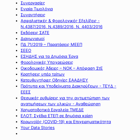
Συνεργασίες
Ενιαία Τιμολόγια
Συναντήσεις
Ασφαλιστικές & Φορολογικές Εξελίξεις -
Ν.4387/2016, Ν.4389/2016, Ν. 4403/2016
Εκδόσεις ΣΑΤΕ
Διαγωνισμοί
ΠΔ 71/2019 – Παρατάσεις ΜΕΕΠ
ΣΕΕΟ
ΕΣΗΔΗΣ για τα Δημόσια Έργα
Φορολογικές Υποχρεώσεις
Οικοδομικές Άδειες – ΝΟΚ – Απόφαση ΣτΕ
Κρατήσεις υπέρ τρίτων
Κατευθυντήριες Οδηγίες ΕΑΑΔΗΣΥ
Πρότυπα και Υποδείγματα Διακηρύξεων - ΤΕΥΔ -
ΕΕΕΣ
Θεσμικές ρυθμίσεις για την αντιμετώπιση των
ανατιμήσεων των υλικών - Αναθεώρηση
Χρηματοδοτικά Εργαλεία ΤΜΕΔΕ
ΕΛΟΤ: Σχέδια ΕΤΕΠ σε δημόσια κρίση
Κορωνοϊός (COVID-19) και Επιχειρηματικότητα
Your Data Stories