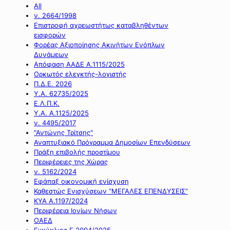
All
ν. 2664/1998
Επιστροφή αχρεωστήτως καταβληθέντων
εισφορών
Φορέας Αξιοποίησης Ακινήτων Ενόπλων
Δυνάμεων
Απόφαση ΑΑΔΕ Α.1115/2025
Ορκωτός ελεγκτής-λογιστής
Π.Δ.Ε. 2026
Υ.Α. 62735/2025
Ε.Λ.Π.Κ.
Υ.Α. Α.1125/2025
ν. 4495/2017
"Αντώνης Τρίτσης"
Αναπτυξιακό Πρόγραμμα Δημοσίων Επενδύσεων
Πράξη επιβολής προστίμου
Περιφέρειες της Χώρας
ν. 5162/2024
Εφάπαξ οικονομική ενίσχυση
Καθεστώς Ενισχύσεων “ΜΕΓΑΛΕΣ ΕΠΕΝΔΥΣΕΙΣ”
ΚΥΑ Α.1197/2024
Περιφέρεια Ιονίων Νήσων
ΟΑΕΔ
Εγκύκλιος Ε.2094/2025