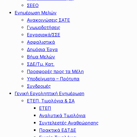
ΣΕΕΟ
Ενημέρωση Μελών
Ανακοινώσεις ΣΑΤΕ
Γνωμοδοτήσεις
Εργασιακά/ΣΣΕ
Ασφαλιστικά
Δημόσια Έργα
Βήμα Μελών
ΣΔΕ/Τμ. Κατ.
Προσφορές προς τα Μέλη
Υποδείγματα – Πρότυπα
Συνδρομές
Γενική Εργοληπτική Ενημέρωση
ΕΤΕΠ, Τιμολόγια & ΣΑ
ΕΤΕΠ
Αναλυτικά Τιμολόγια
Συντελεστές Αναθεώρησης
Πρακτικά ΕΔΤΔΕ