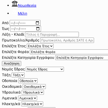
Νομοθεσία
Μέλη
Από
Έως
Λέξη - Κλειδί
Πρωτοκολλο/Αριθμός
Επιλέξτε Έτος
Επιλέξτε Φορέα
Επιλέξτε Κατηγορία Εγγράφου
Αναζήτηση
Νομός Έδρας
Τάξη
Οδοποιία
Οικοδομικά
Υδραυλικά
Λιμενικά
Ηλεκτρ/κά