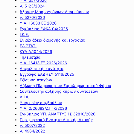
Υ.Α. 357/2026
ν. 5123/2024
Άξονας Μακροχρόνιων Δεσμεύσεων
ν. 5270/2026
Υ.Α. 16033 ΕΞ 2026
Εγκύκλιος ΕΦΚΑ 04/2026
Ι.Κ.Ε.
Ενιαία άδεια διαμονής και εργασίας
ΕΛ.ΣΤΑΤ.
ΚΥΑ Α.1044/2026
Τηλεμετρία
Υ.Α. 16413 ΕΞ 2026/2026
Ασφαλιστική ικανότητα
Έγγραφο ΕΑΔΗΣΥ 5116/2025
Εξίσωση πτυχίων
Δήλωση Πληροφοριών Συμπληρωματικού Φόρου
Συντελεστής αύξησης κύριων συντάξεων
Λ.Ι.Χ.
Υπηρεσίες συμβούλων
Υ.Α. 2/26682/ΔΠΓΚ/2026
Εγκύκλιος ΥΠ. ΑΝΑΠΤΥΞΗΣ 32810/2026
Περιφερειακή Ενότητα Δυτικής Αττικής
ν. 5007/2022
ν. 4964/2022