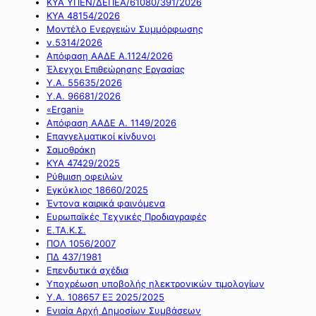
ΚΥΑ ΥΠΕΝ/ΔΕΠΕΑ/61080/391/2026
ΚΥΑ 48154/2026
Μοντέλο Ενεργειών Συμμόρφωσης
ν.5314/2026
Απόφαση ΑΑΔΕ Α.1124/2026
Έλεγχοι Επιθεώρησης Εργασίας
Υ.Α. 55635/2026
Υ.Α. 96681/2026
«Ergani»
Απόφαση ΑΑΔΕ Α. 1149/2026
Επαγγελματικοί κίνδυνοι
Σαμοθράκη
ΚΥΑ 47429/2025
Ρύθμιση οφειλών
Εγκύκλιος 18660/2025
Έντονα καιρικά φαινόμενα
Ευρωπαϊκές Τεχνικές Προδιαγραφές
Ε.ΤΑ.Κ.Σ.
ΠΟΛ 1056/2007
ΠΔ 437/1981
Επενδυτικά σχέδια
Υποχρέωση υποβολής ηλεκτρονικών τιμολογίων
Υ.Α. 108657 ΕΞ 2025/2025
Ενιαία Αρχή Δημοσίων Συμβάσεων