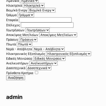
Λιμενικά
Ηλεκτρ/κά
Βιομ/κά Ενεργ
Γράμμα
Εταιρεία
Στέλεχος
Γεωτρήσεων
Αποκ/ψεις Μετ/λείων
Πράσινο
Πλωτά
Νερά - Απόβλητα
Ηλεκτρονικός Εξοπλισμός
Ειδικές Μονώσεις
Ανελκυστήρων
Δασοτεχνικά
Πρόσθετα Κριτήρια
Αναζήτηση
admin