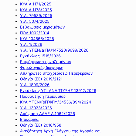
ΚΥΑ Α.1171/2025
ΚΥΑ Α.1178/2025
Υ.Α. 79539/2025
Υ.Α. 5074/2025
Βεβαιώσεις μερισμάτων
ΠΟΛ.1002/2014
ΚΥΑ 104666/2025
Υ.Α. 1/2026
Υ.Α. ΥΠΕΝ/ΔΙΠΑ/147520/9699/2026
Εγκύκλιος 1515/2026
Επιμόρφωση εργαζομένων
Φορολογικές διαφορές
Απλήρωτες υποχρεώσεις Περιφερειών
Οδηγία (ΕΕ) 2019/2121
Υ.Α. 1899/2026
Εγκύκλιος ΥΠ. ΑΝΑΠΤΥΞΗΣ 13912/2026
Προσαύξηση περιουσίας
ΚΥΑ ΥΠΕΝ/ΓρΓΓΦΠΥ/34536/894/2024
Υ.Α. 13023/2026
Απόφαση ΑΑΔΕ Α.1062/2026
Επικαρπία
Οδηγία (ΕΕ) 2018/958
Ανεξάρτητη Αρχή Ελέγχου της Αγοράς και