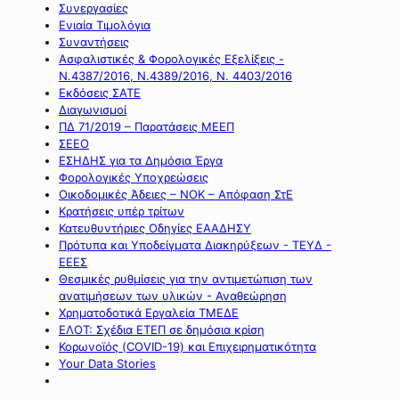
Συνεργασίες
Ενιαία Τιμολόγια
Συναντήσεις
Ασφαλιστικές & Φορολογικές Εξελίξεις -
Ν.4387/2016, Ν.4389/2016, Ν. 4403/2016
Εκδόσεις ΣΑΤΕ
Διαγωνισμοί
ΠΔ 71/2019 – Παρατάσεις ΜΕΕΠ
ΣΕΕΟ
ΕΣΗΔΗΣ για τα Δημόσια Έργα
Φορολογικές Υποχρεώσεις
Οικοδομικές Άδειες – ΝΟΚ – Απόφαση ΣτΕ
Κρατήσεις υπέρ τρίτων
Κατευθυντήριες Οδηγίες ΕΑΑΔΗΣΥ
Πρότυπα και Υποδείγματα Διακηρύξεων - ΤΕΥΔ -
ΕΕΕΣ
Θεσμικές ρυθμίσεις για την αντιμετώπιση των
ανατιμήσεων των υλικών - Αναθεώρηση
Χρηματοδοτικά Εργαλεία ΤΜΕΔΕ
ΕΛΟΤ: Σχέδια ΕΤΕΠ σε δημόσια κρίση
Κορωνοϊός (COVID-19) και Επιχειρηματικότητα
Your Data Stories