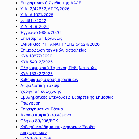
Επιχειρησιακό Σχέδιο της ΑΑΔΕ
Υ.Α. 2/42652/ΔΠΓΚ/2026
Υ.Α. Α.1071/2025
ν. 4914/2022
Υ.Α. 429/2026
Έγγραφο 9885/2026
Επιθεώρηση Εργασίας
Εγκύκλιος ΥΠ. ΑΝΑΠΤΥΞΗΣ 54524/2026
Επιμόρφωση τεχνικών ασφαλείας
ΚΥΑ 18877/2026
ΚΥΑ 54012/2026
Πληροφοριακή Σήμανση Ποδηλατιστών
ΚΥΑ 18342/2026
Καθορισμός ύψους προστίμων
Ασφαλιστική κάλυψη
χορήγηση ενίσχυσης
Εμβληματικές Επενδύσεις Εξαιρετικής Σημασίας
Πτώχευση
Επιχειρηματικά Πάρκα
Ακραία καιρικά φαινόμενα
Οδηγία 89/106/ΕΟΚ
Καθαρό εισόδημα επιχειρήσεων Έσοδα
επιχειρήσεων
ΠΟΛ 1036/2006