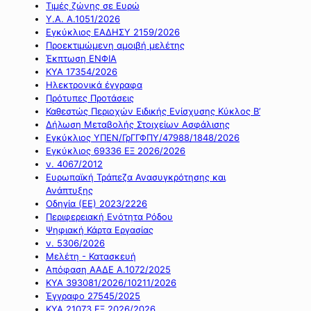
Τιμές ζώνης σε Ευρώ
Υ.Α. Α.1051/2026
Εγκύκλιος ΕΑΔΗΣΥ 2159/2026
Προεκτιμώμενη αμοιβή μελέτης
Έκπτωση ΕΝΦΙΑ
ΚΥΑ 17354/2026
Ηλεκτρονικά έγγραφα
Πρότυπες Προτάσεις
Καθεστώς Περιοχών Ειδικής Ενίσχυσης Κύκλος Β’
Δήλωση Μεταβολής Στοιχείων Ασφάλισης
Εγκύκλιος ΥΠΕΝ/ΓρΓΓΦΠΥ/47988/1848/2026
Εγκύκλιος 69336 ΕΞ 2026/2026
ν. 4067/2012
Ευρωπαϊκή Τράπεζα Ανασυγκρότησης και
Ανάπτυξης
Οδηγία (ΕΕ) 2023/2226
Περιφερειακή Ενότητα Ρόδου
Ψηφιακή Κάρτα Εργασίας
ν. 5306/2026
Μελέτη - Κατασκευή
Απόφαση ΑΑΔΕ Α.1072/2025
ΚΥΑ 393081/2026/10211/2026
Έγγραφο 27545/2025
ΚΥΑ 21073 ΕΞ 2026/2026