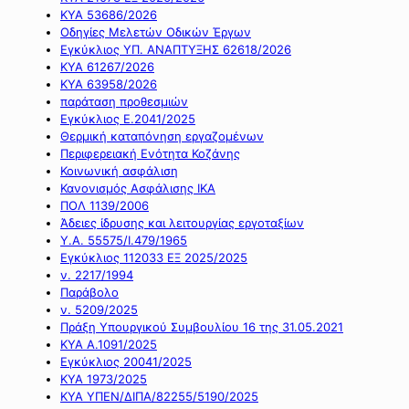
ΚΥΑ 53686/2026
Οδηγίες Μελετών Οδικών Έργων
Εγκύκλιος ΥΠ. ΑΝΑΠΤΥΞΗΣ 62618/2026
ΚΥΑ 61267/2026
ΚΥΑ 63958/2026
παράταση προθεσμιών
Εγκύκλιος Ε.2041/2025
Θερμική καταπόνηση εργαζομένων
Περιφερειακή Ενότητα Κοζάνης
Κοινωνική ασφάλιση
Κανονισμός Ασφάλισης ΙΚΑ
ΠΟΛ 1139/2006
Άδειες ίδρυσης και λειτουργίας εργοταξίων
Υ.Α. 55575/Ι.479/1965
Εγκύκλιος 112033 ΕΞ 2025/2025
ν. 2217/1994
Παράβολο
ν. 5209/2025
Πράξη Υπουργικού Συμβουλίου 16 της 31.05.2021
ΚΥΑ Α.1091/2025
Εγκύκλιος 20041/2025
ΚΥΑ 1973/2025
ΚΥΑ ΥΠΕΝ/ΔΙΠΑ/82255/5190/2025