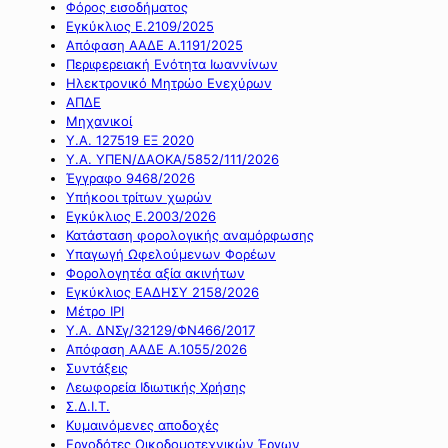
Φόρος εισοδήματος
Εγκύκλιος Ε.2109/2025
Απόφαση ΑΑΔΕ Α.1191/2025
Περιφερειακή Ενότητα Ιωαννίνων
Ηλεκτρονικό Μητρώο Ενεχύρων
ΑΠΔΕ
Μηχανικοί
Υ.Α. 127519 ΕΞ 2020
Υ.Α. ΥΠΕΝ/ΔΑΟΚΑ/5852/111/2026
Έγγραφο 9468/2026
Υπήκοοι τρίτων χωρών
Εγκύκλιος Ε.2003/2026
Κατάσταση φορολογικής αναμόρφωσης
Υπαγωγή Ωφελούμενων Φορέων
Φορολογητέα αξία ακινήτων
Εγκύκλιος ΕΑΔΗΣΥ 2158/2026
Μέτρο IPI
Υ.Α. ΔΝΣγ/32129/ΦΝ466/2017
Απόφαση ΑΑΔΕ Α.1055/2026
Συντάξεις
Λεωφορεία Ιδιωτικής Χρήσης
Σ.Δ.Ι.Τ.
Κυμαινόμενες αποδοχές
Εργοδότες Οικοδομοτεχνικών Έργων