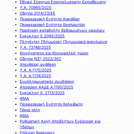
Εθνικό Σύστημα Επαγγελματικής Εκπαίδευσης
Υ.Α. 70965/2025
Οδηγία 2014/23/ΕΕ
Περιφερειακή Ενότητα Αρκαδίας
Περιφερειακή Ενότητα Θεσπρωτίας
Παράταση καταβολής βεβαιωμένων οφειλών
Εγκύκλιος Ε.2095/2025
Πληγέντες Πλημμύρες Πλημμυρικά φαινόμενα
Υ.Α. 73748/2025
Κοινόχρηστοι και Κοινωφελείς χώροι
Οδηγία (ΕΕ) 2022/362
Απευθείας ανάθεση
Υ.Α. Α.1175/2025
Υ.Α. Α.1174/2025
Συμπληρωματικές συμβάσεις
Απόφαση ΑΑΔΕ Α.1195/2025
Εγκύκλιος Ε. 2113/2025
ΦΜΑ
Περιφερειακή Ενότητα Χαλκιδικής
Πάγια τέλη
ΑΜΔ
Ρυθμιστική Αρχή Αποβλήτων Ενέργειας και
Υδάτων
Επίλυση διαφορών