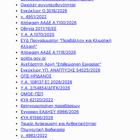
Οφειλές συνυπευθυνότητας
Εγκύκλιος Ο.3018/2026
ν. 4951/2022
Απόφαση ΑΑΔΕ Α.1100/2026
Οδηγία 2011/16/ΕΕ
Υ.Α. Α.1070/2025
ΕΥΔ Προγράμματος "Περιβάλλον και Κλιματική
Αλλαγή"
Απόφαση ΑΑΔΕ Α.1118/2026
politis.gov.gr
Ανεξάρτητη Αρχή "Επιθεώρηση Εργασίας"
Εγκύκλιος ΥΠ. ΑΝΑΠΤΥΞΗΣ 54525/2026
ΟΠΣ-ΗΡΙΔΑΝΟΣ
Υ.Α. 108137 ΕΞ 2026/2026
Υ.Α. 2/54854/ΔΠΓΚ/2026
ΟΜΟΕ-ΠΣΠ
ΚΥΑ 62120/2022
Κατηγοριοποίηση παραβάσεων
Έγγραφο ΕΑΔΗΣΥ 6966/2026
ΚΥΑ 61566/2026
Ταμείο Ανάκαμψης και Ανθεκτικότητας
Πτωχευτική διαδικασία
ν. 4982/2022