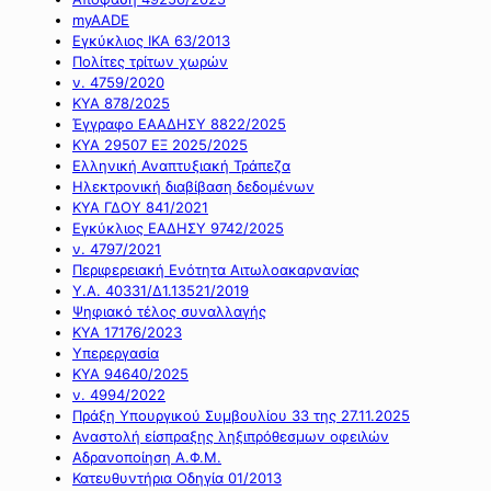
myAADE
Εγκύκλιος ΙΚΑ 63/2013
Πολίτες τρίτων χωρών
ν. 4759/2020
ΚΥΑ 878/2025
Έγγραφο ΕΑΑΔΗΣΥ 8822/2025
ΚΥΑ 29507 ΕΞ 2025/2025
Ελληνική Αναπτυξιακή Τράπεζα
Ηλεκτρονική διαβίβαση δεδομένων
ΚΥΑ ΓΔΟΥ 841/2021
Εγκύκλιος ΕΑΔΗΣΥ 9742/2025
ν. 4797/2021
Περιφερειακή Ενότητα Αιτωλοακαρνανίας
Υ.Α. 40331/Δ1.13521/2019
Ψηφιακό τέλος συναλλαγής
ΚΥΑ 17176/2023
Υπερεργασία
ΚΥΑ 94640/2025
ν. 4994/2022
Πράξη Υπουργικού Συμβουλίου 33 της 27.11.2025
Αναστολή είσπραξης ληξιπρόθεσμων οφειλών
Αδρανοποίηση Α.Φ.Μ.
Κατευθυντήρια Οδηγία 01/2013