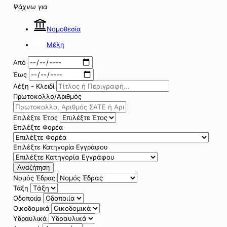
Ψάχνω για
Νομοθεσία
Μέλη
Από
Έως
Λέξη - Κλειδί
Πρωτοκολλο/Αριθμός
Επιλέξτε Έτος
Επιλέξτε Φορέα
Επιλέξτε Κατηγορία Εγγράφου
Αναζήτηση
Νομός Έδρας
Τάξη
Οδοποιία
Οικοδομικά
Υδραυλικά