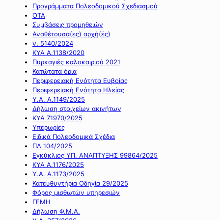
Προγράμματα Πολεοδομικού Σχεδιασμού
ΟΤΑ
Συμβάσεις προμηθειών
Αναθέτουσα(ες) αρχή(ές)
ν. 5140/2024
ΚΥΑ Α.1138/2020
Πυρκαγιές καλοκαιριού 2021
Κατώτατα όρια
Περιφερειακή Ενότητα Ευβοίας
Περιφερειακή Ενότητα Ηλείας
Υ.Α. Α.1149/2025
Δήλωση στοιχείων ακινήτων
ΚΥΑ 71970/2025
Υπερωρίες
Ειδικά Πολεοδομικά Σχέδια
ΠΔ 104/2025
Εγκύκλιος ΥΠ. ΑΝΑΠΤΥΞΗΣ 99864/2025
ΚΥΑ Α.1176/2025
Υ.Α. Α.1173/2025
Κατευθυντήρια Οδηγία 29/2025
Φόρος μισθωτών υπηρεσιών
ΓΕΜΗ
Δήλωση Φ.Μ.Α.