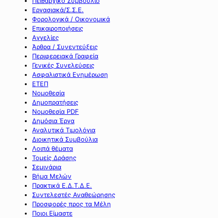
Πειθαρχικό Συμβούλιο
Εργασιακά/Σ.Σ.Ε.
Φορολογικά / Οικονομικά
Επικαιροποιήσεις
Αγγελίες
Άρθρα / Συνεντεύξεις
Περιφερειακά Γραφεία
Γενικές Συνελεύσεις
Ασφαλιστικά Ενημέρωση
ΕΤΕΠ
Νομοθεσία
Δημοπρατήσεις
Νομοθεσία PDF
Δημόσια Έργα
Αναλυτικά Τιμολόγια
Διοικητικά Συμβούλια
Λοιπά θέματα
Τομείς Δράσης
Σεμινάρια
Βήμα Μελών
Πρακτικά Ε.Δ.Τ.Δ.Ε.
Συντελεστές Αναθεώρησης
Προσφορές προς τα Μέλη
Ποιοι Είμαστε