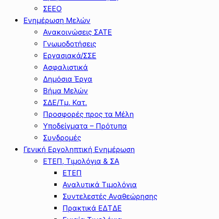
ΣΕΕΟ
Ενημέρωση Μελών
Ανακοινώσεις ΣΑΤΕ
Γνωμοδοτήσεις
Εργασιακά/ΣΣΕ
Ασφαλιστικά
Δημόσια Έργα
Βήμα Μελών
ΣΔΕ/Τμ. Κατ.
Προσφορές προς τα Μέλη
Υποδείγματα – Πρότυπα
Συνδρομές
Γενική Εργοληπτική Ενημέρωση
ΕΤΕΠ, Τιμολόγια & ΣΑ
ΕΤΕΠ
Αναλυτικά Τιμολόγια
Συντελεστές Αναθεώρησης
Πρακτικά ΕΔΤΔΕ