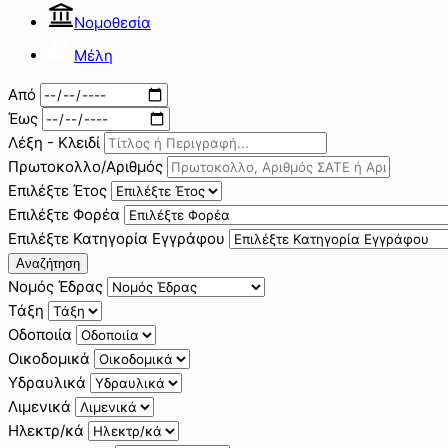
Νομοθεσία
Μέλη
Από
Έως
Λέξη - Κλειδί
Πρωτοκολλο/Αριθμός
Επιλέξτε Έτος
Επιλέξτε Φορέα
Επιλέξτε Κατηγορία Εγγράφου
Αναζήτηση
Νομός Έδρας
Τάξη
Οδοποιία
Οικοδομικά
Υδραυλικά
Λιμενικά
Ηλεκτρ/κά