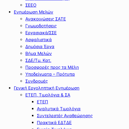
ΣΕΕΟ
Ενημέρωση Μελών
Ανακοινώσεις ΣΑΤΕ
Γνωμοδοτήσεις
Εργασιακά/ΣΣΕ
Ασφαλιστικά
Δημόσια Έργα
Βήμα Μελών
ΣΔΕ/Τμ. Κατ.
Προσφορές προς τα Μέλη
Υποδείγματα – Πρότυπα
Συνδρομές
Γενική Εργοληπτική Ενημέρωση
ΕΤΕΠ, Τιμολόγια & ΣΑ
ΕΤΕΠ
Αναλυτικά Τιμολόγια
Συντελεστές Αναθεώρησης
Πρακτικά ΕΔΤΔΕ