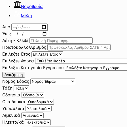
Νομοθεσία
Μέλη
Από
Έως
Λέξη - Κλειδί
Πρωτοκολλο/Αριθμός
Επιλέξτε Έτος
Επιλέξτε Φορέα
Επιλέξτε Κατηγορία Εγγράφου
Αναζήτηση
Νομός Έδρας
Τάξη
Οδοποιία
Οικοδομικά
Υδραυλικά
Λιμενικά
Ηλεκτρ/κά