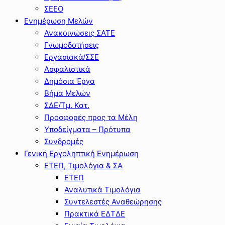
ΣΕΕΟ
Ενημέρωση Μελών
Ανακοινώσεις ΣΑΤΕ
Γνωμοδοτήσεις
Εργασιακά/ΣΣΕ
Ασφαλιστικά
Δημόσια Έργα
Βήμα Μελών
ΣΔΕ/Τμ. Κατ.
Προσφορές προς τα Μέλη
Υποδείγματα – Πρότυπα
Συνδρομές
Γενική Εργοληπτική Ενημέρωση
ΕΤΕΠ, Τιμολόγια & ΣΑ
ΕΤΕΠ
Αναλυτικά Τιμολόγια
Συντελεστές Αναθεώρησης
Πρακτικά ΕΔΤΔΕ