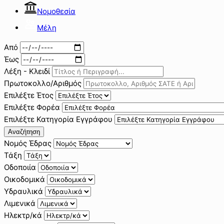
Νομοθεσία
Μέλη
Από
Έως
Λέξη - Κλειδί
Πρωτοκολλο/Αριθμός
Επιλέξτε Έτος
Επιλέξτε Φορέα
Επιλέξτε Κατηγορία Εγγράφου
Αναζήτηση
Νομός Έδρας
Τάξη
Οδοποιία
Οικοδομικά
Υδραυλικά
Λιμενικά
Ηλεκτρ/κά