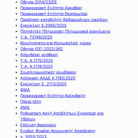
Οδηγία 2014/23/ΕΕ
Περιφερειακή Ενότητα Αρκαδίας
Περιφερειακή Ενότητα Θεσπρωτίας
Παράταση καταβολής βεβαιωμένων οφειλών
Εγκύκλιος Ε.2095/2025
Πληγέντες Πλημμύρες Πλημμυρικά φαινόμενα
Υ.Α. 73748/2025
Κοινόχρηστοι και Κοινωφελείς χώροι
Οδηγία (ΕΕ) 2022/362
Απευθείας ανάθεση
Υ.Α. Α.1175/2025
Υ.Α. Α.1174/2025
Συμπληρωματικές συμβάσεις
Απόφαση ΑΑΔΕ Α.1195/2025
Εγκύκλιος Ε. 2113/2025
ΦΜΑ
Περιφερειακή Ενότητα Χαλκιδικής
Πάγια τέλη
ΑΜΔ
Ρυθμιστική Αρχή Αποβλήτων Ενέργειας και
Υδάτων
Επίλυση διαφορών
Ενιαίος Φορέας Κοινωνικής Ασφάλισης
ν. 5055/2023