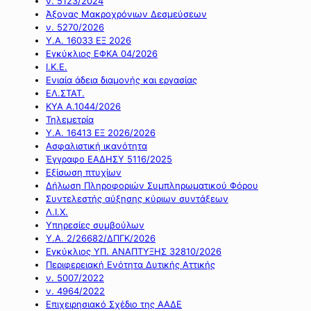
ν. 5123/2024
Άξονας Μακροχρόνιων Δεσμεύσεων
ν. 5270/2026
Υ.Α. 16033 ΕΞ 2026
Εγκύκλιος ΕΦΚΑ 04/2026
Ι.Κ.Ε.
Ενιαία άδεια διαμονής και εργασίας
ΕΛ.ΣΤΑΤ.
ΚΥΑ Α.1044/2026
Τηλεμετρία
Υ.Α. 16413 ΕΞ 2026/2026
Ασφαλιστική ικανότητα
Έγγραφο ΕΑΔΗΣΥ 5116/2025
Εξίσωση πτυχίων
Δήλωση Πληροφοριών Συμπληρωματικού Φόρου
Συντελεστής αύξησης κύριων συντάξεων
Λ.Ι.Χ.
Υπηρεσίες συμβούλων
Υ.Α. 2/26682/ΔΠΓΚ/2026
Εγκύκλιος ΥΠ. ΑΝΑΠΤΥΞΗΣ 32810/2026
Περιφερειακή Ενότητα Δυτικής Αττικής
ν. 5007/2022
ν. 4964/2022
Επιχειρησιακό Σχέδιο της ΑΑΔΕ