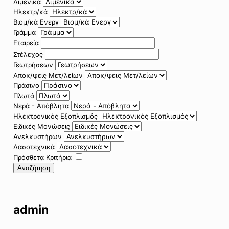
Λιμενικά
Ηλεκτρ/κά
Βιομ/κά Ενεργ
Γράμμα
Εταιρεία
Στέλεχος
Γεωτρήσεων
Αποκ/ψεις Μετ/λείων
Πράσινο
Πλωτά
Νερά - Απόβλητα
Ηλεκτρονικός Εξοπλισμός
Ειδικές Μονώσεις
Ανελκυστήρων
Δασοτεχνικά
Πρόσθετα Κριτήρια
Αναζήτηση
admin