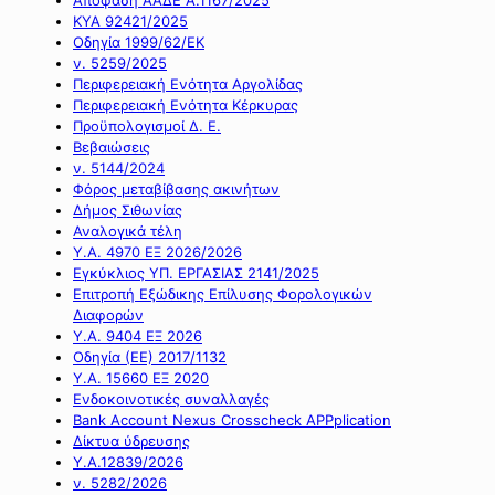
ΚΥΑ 92421/2025
Οδηγία 1999/62/ΕΚ
ν. 5259/2025
Περιφερειακή Ενότητα Αργολίδας
Περιφερειακή Ενότητα Κέρκυρας
Προϋπολογισμοί Δ. Ε.
Βεβαιώσεις
ν. 5144/2024
Φόρος μεταβίβασης ακινήτων
Δήμος Σιθωνίας
Αναλογικά τέλη
Υ.Α. 4970 ΕΞ 2026/2026
Εγκύκλιος ΥΠ. ΕΡΓΑΣΙΑΣ 2141/2025
Επιτροπή Εξώδικης Επίλυσης Φορολογικών
Διαφορών
Υ.Α. 9404 ΕΞ 2026
Οδηγία (ΕΕ) 2017/1132
Υ.Α. 15660 ΕΞ 2020
Ενδοκοινοτικές συναλλαγές
Bank Account Nexus Crosscheck APPplication
Δίκτυα ύδρευσης
Υ.Α.12839/2026
ν. 5282/2026