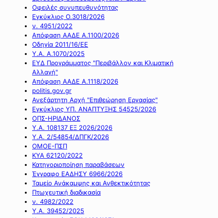
Οφειλές συνυπευθυνότητας
Εγκύκλιος Ο.3018/2026
ν. 4951/2022
Απόφαση ΑΑΔΕ Α.1100/2026
Οδηγία 2011/16/ΕΕ
Υ.Α. Α.1070/2025
ΕΥΔ Προγράμματος "Περιβάλλον και Κλιματική
Αλλαγή"
Απόφαση ΑΑΔΕ Α.1118/2026
politis.gov.gr
Ανεξάρτητη Αρχή "Επιθεώρηση Εργασίας"
Εγκύκλιος ΥΠ. ΑΝΑΠΤΥΞΗΣ 54525/2026
ΟΠΣ-ΗΡΙΔΑΝΟΣ
Υ.Α. 108137 ΕΞ 2026/2026
Υ.Α. 2/54854/ΔΠΓΚ/2026
ΟΜΟΕ-ΠΣΠ
ΚΥΑ 62120/2022
Κατηγοριοποίηση παραβάσεων
Έγγραφο ΕΑΔΗΣΥ 6966/2026
Ταμείο Ανάκαμψης και Ανθεκτικότητας
Πτωχευτική διαδικασία
ν. 4982/2022
Υ.Α. 39452/2025