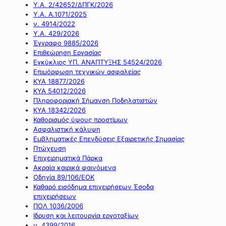
Υ.Α. 2/42652/ΔΠΓΚ/2026
Υ.Α. Α.1071/2025
ν. 4914/2022
Υ.Α. 429/2026
Έγγραφο 9885/2026
Επιθεώρηση Εργασίας
Εγκύκλιος ΥΠ. ΑΝΑΠΤΥΞΗΣ 54524/2026
Επιμόρφωση τεχνικών ασφαλείας
ΚΥΑ 18877/2026
ΚΥΑ 54012/2026
Πληροφοριακή Σήμανση Ποδηλατιστών
ΚΥΑ 18342/2026
Καθορισμός ύψους προστίμων
Ασφαλιστική κάλυψη
Εμβληματικές Επενδύσεις Εξαιρετικής Σημασίας
Πτώχευση
Επιχειρηματικά Πάρκα
Ακραία καιρικά φαινόμενα
Οδηγία 89/106/ΕΟΚ
Καθαρό εισόδημα επιχειρήσεων Έσοδα
επιχειρήσεων
ΠΟΛ 1036/2006
Ιδρυση και λειτουργία εργοταξίων
ν. 4399/2016