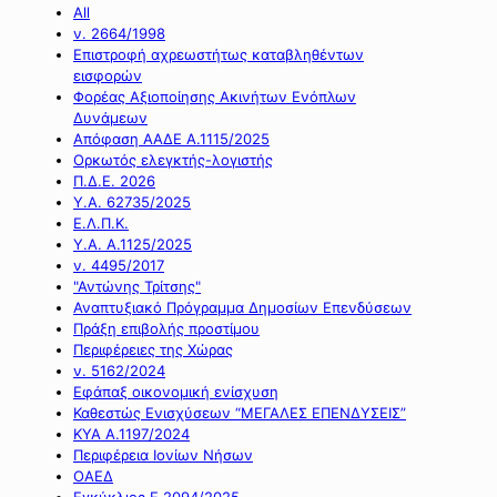
All
ν. 2664/1998
Επιστροφή αχρεωστήτως καταβληθέντων
εισφορών
Φορέας Αξιοποίησης Ακινήτων Ενόπλων
Δυνάμεων
Απόφαση ΑΑΔΕ Α.1115/2025
Ορκωτός ελεγκτής-λογιστής
Π.Δ.Ε. 2026
Υ.Α. 62735/2025
Ε.Λ.Π.Κ.
Υ.Α. Α.1125/2025
ν. 4495/2017
"Αντώνης Τρίτσης"
Αναπτυξιακό Πρόγραμμα Δημοσίων Επενδύσεων
Πράξη επιβολής προστίμου
Περιφέρειες της Χώρας
ν. 5162/2024
Εφάπαξ οικονομική ενίσχυση
Καθεστώς Ενισχύσεων “ΜΕΓΑΛΕΣ ΕΠΕΝΔΥΣΕΙΣ”
ΚΥΑ Α.1197/2024
Περιφέρεια Ιονίων Νήσων
ΟΑΕΔ
Εγκύκλιος Ε.2094/2025