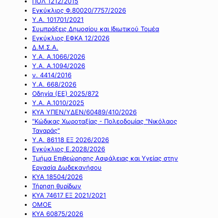
ΠΟΛ 1212/2015
Εγκύκλιος Φ.80020/7757/2026
Υ.Α. 101701/2021
Συμπράξεις Δημοσίου και Ιδιωτικού Τομέα
Εγκύκλιος ΕΦΚΑ 12/2026
Δ.Μ.Σ.Α.
Υ.Α. Α.1066/2026
Υ.Α. Α.1094/2026
ν. 4414/2016
Y.A. 668/2026
Οδηγία (ΕΕ) 2025/872
Υ.Α. Α.1010/2025
ΚΥΑ ΥΠΕΝ/ΥΔΕΝ/60489/410/2026
"Κώδικας Χωροταξίας - Πολεοδομίας "Νικόλαος
Ταγαράς"
Υ.Α. 86118 ΕΞ 2026/2026
Εγκύκλιος Ε.2028/2026
Τμήμα Επιθεώρησης Ασφάλειας και Υγείας στην
Εργασία Δωδεκανήσου
ΚΥΑ 18504/2026
Τήρηση θυρίδων
ΚΥΑ 74617 ΕΞ 2021/2021
ΟΜΟΕ
ΚΥΑ 60875/2026