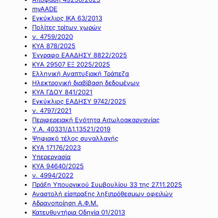
myAADE
Εγκύκλιος ΙΚΑ 63/2013
Πολίτες τρίτων χωρών
ν. 4759/2020
ΚΥΑ 878/2025
Έγγραφο ΕΑΑΔΗΣΥ 8822/2025
ΚΥΑ 29507 ΕΞ 2025/2025
Ελληνική Αναπτυξιακή Τράπεζα
Ηλεκτρονική διαβίβαση δεδομένων
ΚΥΑ ΓΔΟΥ 841/2021
Εγκύκλιος ΕΑΔΗΣΥ 9742/2025
ν. 4797/2021
Περιφερειακή Ενότητα Αιτωλοακαρνανίας
Υ.Α. 40331/Δ1.13521/2019
Ψηφιακό τέλος συναλλαγής
ΚΥΑ 17176/2023
Υπερεργασία
ΚΥΑ 94640/2025
ν. 4994/2022
Πράξη Υπουργικού Συμβουλίου 33 της 27.11.2025
Αναστολή είσπραξης ληξιπρόθεσμων οφειλών
Αδρανοποίηση Α.Φ.Μ.
Κατευθυντήρια Οδηγία 01/2013