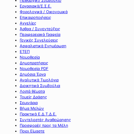
Πειθαρχικό Συμβούλιο
Εργασιακά/Σ.Σ.Ε.
Φορολογικά / Οικονομικά
Επικαιροποιήσεις
Αγγελίες
Άρθρα / Συνεντεύξεις
Περιφερειακά Γραφεία
Γενικές Συνελεύσεις
Ασφαλιστικά Ενημέρωση
ΕΤΕΠ
Νομοθεσία
Δημοπρατήσεις
Νομοθεσία PDF
Δημόσια Έργα
Αναλυτικά Τιμολόγια
Διοικητικά Συμβούλια
Λοιπά θέματα
Τομείς Δράσης
Σεμινάρια
Βήμα Μελών
Πρακτικά Ε.Δ.Τ.Δ.Ε.
Συντελεστές Αναθεώρησης
Προσφορές προς τα Μέλη
Ποιοι Είμαστε