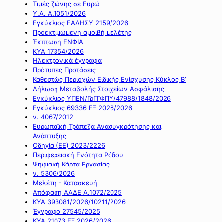
Τιμές ζώνης σε Ευρώ
Υ.Α. Α.1051/2026
Εγκύκλιος ΕΑΔΗΣΥ 2159/2026
Προεκτιμώμενη αμοιβή μελέτης
Έκπτωση ΕΝΦΙΑ
ΚΥΑ 17354/2026
Ηλεκτρονικά έγγραφα
Πρότυπες Προτάσεις
Καθεστώς Περιοχών Ειδικής Ενίσχυσης Κύκλος Β’
Δήλωση Μεταβολής Στοιχείων Ασφάλισης
Εγκύκλιος ΥΠΕΝ/ΓρΓΓΦΠΥ/47988/1848/2026
Εγκύκλιος 69336 ΕΞ 2026/2026
ν. 4067/2012
Ευρωπαϊκή Τράπεζα Ανασυγκρότησης και
Ανάπτυξης
Οδηγία (ΕΕ) 2023/2226
Περιφερειακή Ενότητα Ρόδου
Ψηφιακή Κάρτα Εργασίας
ν. 5306/2026
Μελέτη - Κατασκευή
Απόφαση ΑΑΔΕ Α.1072/2025
ΚΥΑ 393081/2026/10211/2026
Έγγραφο 27545/2025
ΚΥΑ 21073 ΕΞ 2026/2026