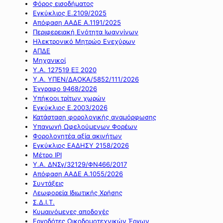
Φόρος εισοδήματος
Εγκύκλιος Ε.2109/2025
Απόφαση ΑΑΔΕ Α.1191/2025
Περιφερειακή Ενότητα Ιωαννίνων
Ηλεκτρονικό Μητρώο Ενεχύρων
ΑΠΔΕ
Μηχανικοί
Υ.Α. 127519 ΕΞ 2020
Υ.Α. ΥΠΕΝ/ΔΑΟΚΑ/5852/111/2026
Έγγραφο 9468/2026
Υπήκοοι τρίτων χωρών
Εγκύκλιος Ε.2003/2026
Κατάσταση φορολογικής αναμόρφωσης
Υπαγωγή Ωφελούμενων Φορέων
Φορολογητέα αξία ακινήτων
Εγκύκλιος ΕΑΔΗΣΥ 2158/2026
Μέτρο IPI
Υ.Α. ΔΝΣγ/32129/ΦΝ466/2017
Απόφαση ΑΑΔΕ Α.1055/2026
Συντάξεις
Λεωφορεία Ιδιωτικής Χρήσης
Σ.Δ.Ι.Τ.
Κυμαινόμενες αποδοχές
Εργοδότες Οικοδομοτεχνικών Έργων