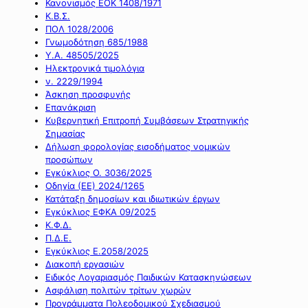
Κανονισμός ΕΟΚ 1408/1971
Κ.Β.Σ.
ΠΟΛ 1028/2006
Γνωμοδότηση 685/1988
Υ.Α. 48505/2025
Ηλεκτρονικά τιμολόγια
ν. 2229/1994
Άσκηση προσφυγής
Επανάκριση
Κυβερνητική Επιτροπή Συμβάσεων Στρατηγικής
Σημασίας
Δήλωση φορολογίας εισοδήματος νομικών
προσώπων
Εγκύκλιος Ο. 3036/2025
Οδηγία (ΕΕ) 2024/1265
Κατάταξη δημοσίων και ιδιωτικών έργων
Εγκύκλιος ΕΦΚΑ 09/2025
Κ.Φ.Δ.
Π.Δ.Ε.
Εγκύκλιος Ε.2058/2025
Διακοπή εργασιών
Ειδικός Λογαριασμός Παιδικών Κατασκηνώσεων
Ασφάλιση πολιτών τρίτων χωρών
Προγράμματα Πολεοδομικού Σχεδιασμού