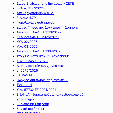
Σώμα Επιθεώρησης Εργασίας - ΣΕΠΕ
ΚΥΑ Α. 1177/2025
Απενεργοποίηση Α.Φ.Μ.
Ε.Α.Α.ΔΗ.ΣΥ.
Φορολογία εισοδήματος
Ζώνες Υποδοχής Συντελεστή Δόμησης
Απόφαση ΑΑΔΕ Α.1110/2022
ΚΥΑ 225945 ΕΞ 2025/2025
ΚΥΑ 02/2026
Υ.Α. 03/2026
Απόφαση ΑΑΔΕ Α.1004/2026
Στοιχεία καταθετικών λογαριασμών
Υ.Α. 15245 ΕΞ 2026
Διασυνοριακές συγχωνεύσεις
ν. 5275/2026
INTRASTAT
Οδηγίες συμπλήρωσης εντύπων
Έντυπο Ν
Υ.Α. 57732 ΕΞ 2021/2021
ΕΝ.Φ.Ι.Α. Νομικά πρόσωπα κερδοσκοπικού
χαρακτήρα
Ευρωπαϊκή Επιτροπή
Συντελεστής (τκ)