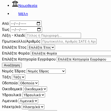
Νομοθεσία
Μέλη
Από
Έως
Λέξη - Κλειδί
Πρωτοκολλο/Αριθμός
Επιλέξτε Έτος
Επιλέξτε Φορέα
Επιλέξτε Κατηγορία Εγγράφου
Αναζήτηση
Νομός Έδρας
Τάξη
Οδοποιία
Οικοδομικά
Υδραυλικά
Λιμενικά
Ηλεκτρ/κά