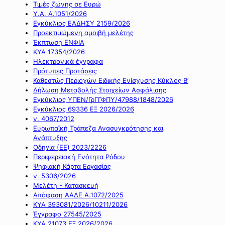
Τιμές ζώνης σε Ευρώ
Υ.Α. Α.1051/2026
Εγκύκλιος ΕΑΔΗΣΥ 2159/2026
Προεκτιμώμενη αμοιβή μελέτης
Έκπτωση ΕΝΦΙΑ
ΚΥΑ 17354/2026
Ηλεκτρονικά έγγραφα
Πρότυπες Προτάσεις
Καθεστώς Περιοχών Ειδικής Ενίσχυσης Κύκλος Β’
Δήλωση Μεταβολής Στοιχείων Ασφάλισης
Εγκύκλιος ΥΠΕΝ/ΓρΓΓΦΠΥ/47988/1848/2026
Εγκύκλιος 69336 ΕΞ 2026/2026
ν. 4067/2012
Ευρωπαϊκή Τράπεζα Ανασυγκρότησης και
Ανάπτυξης
Οδηγία (ΕΕ) 2023/2226
Περιφερειακή Ενότητα Ρόδου
Ψηφιακή Κάρτα Εργασίας
ν. 5306/2026
Μελέτη - Κατασκευή
Απόφαση ΑΑΔΕ Α.1072/2025
ΚΥΑ 393081/2026/10211/2026
Έγγραφο 27545/2025
ΚΥΑ 21073 ΕΞ 2026/2026