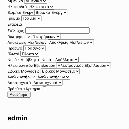
Λιμενικά
Ηλεκτρ/κά
Βιομ/κά Ενεργ
Γράμμα
Εταιρεία
Στέλεχος
Γεωτρήσεων
Αποκ/ψεις Μετ/λείων
Πράσινο
Πλωτά
Νερά - Απόβλητα
Ηλεκτρονικός Εξοπλισμός
Ειδικές Μονώσεις
Ανελκυστήρων
Δασοτεχνικά
Πρόσθετα Κριτήρια
Αναζήτηση
admin