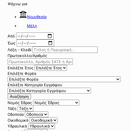
Ψάχνω για
Νομοθεσία
Μέλη
Από
Έως
Λέξη - Κλειδί
Πρωτοκολλο/Αριθμός
Επιλέξτε Έτος
Επιλέξτε Φορέα
Επιλέξτε Κατηγορία Εγγράφου
Αναζήτηση
Νομός Έδρας
Τάξη
Οδοποιία
Οικοδομικά
Υδραυλικά