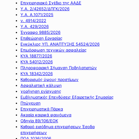
Επιχειρησιακό Σχέδιο της ΑΑΔΕ
Υ.Α. 2/42652/ΔΠΓΚ/2026
Υ.Α. Α.1071/2025
ν. 4914/2022
Υ.Α. 429/2026
Έγγραφο 9885/2026
Επιθεώρηση Εργασίας
Εγκύκλιος ΥΠ. ΑΝΑΠΤΥΞΗΣ 54524/2026
Επιμόρφωση τεχνικών ασφαλείας
ΚΥΑ 18877/2026
ΚΥΑ 54012/2026
Πληροφοριακή Σήμανση Ποδηλατιστών
ΚΥΑ 18342/2026
Καθορισμός ύψους προστίμων
Ασφαλιστική κάλυψη
χορήγηση ενίσχυσης
Εμβληματικές Επενδύσεις Εξαιρετικής Σημασίας
Πτώχευση
Επιχειρηματικά Πάρκα
Ακραία καιρικά φαινόμενα
Οδηγία 89/106/ΕΟΚ
Καθαρό εισόδημα επιχειρήσεων Έσοδα
επιχειρήσεων
ΠΟΛ 1036/2006