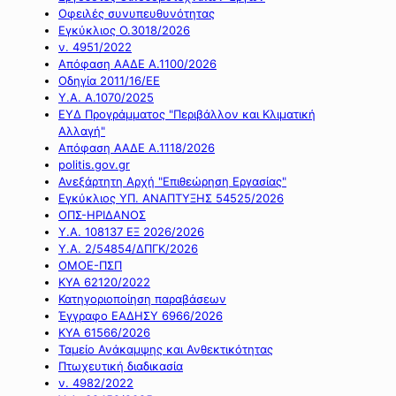
Οφειλές συνυπευθυνότητας
Εγκύκλιος Ο.3018/2026
ν. 4951/2022
Απόφαση ΑΑΔΕ Α.1100/2026
Οδηγία 2011/16/ΕΕ
Υ.Α. Α.1070/2025
ΕΥΔ Προγράμματος "Περιβάλλον και Κλιματική
Αλλαγή"
Απόφαση ΑΑΔΕ Α.1118/2026
politis.gov.gr
Ανεξάρτητη Αρχή "Επιθεώρηση Εργασίας"
Εγκύκλιος ΥΠ. ΑΝΑΠΤΥΞΗΣ 54525/2026
ΟΠΣ-ΗΡΙΔΑΝΟΣ
Υ.Α. 108137 ΕΞ 2026/2026
Υ.Α. 2/54854/ΔΠΓΚ/2026
ΟΜΟΕ-ΠΣΠ
ΚΥΑ 62120/2022
Κατηγοριοποίηση παραβάσεων
Έγγραφο ΕΑΔΗΣΥ 6966/2026
ΚΥΑ 61566/2026
Ταμείο Ανάκαμψης και Ανθεκτικότητας
Πτωχευτική διαδικασία
ν. 4982/2022