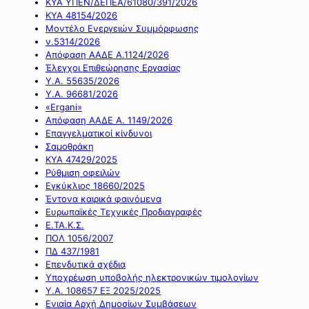
ΚΥΑ ΥΠΕΝ/ΔΕΠΕΑ/61080/391/2026
ΚΥΑ 48154/2026
Μοντέλο Ενεργειών Συμμόρφωσης
ν.5314/2026
Απόφαση ΑΑΔΕ Α.1124/2026
Έλεγχοι Επιθεώρησης Εργασίας
Υ.Α. 55635/2026
Υ.Α. 96681/2026
«Ergani»
Απόφαση ΑΑΔΕ Α. 1149/2026
Επαγγελματικοί κίνδυνοι
Σαμοθράκη
ΚΥΑ 47429/2025
Ρύθμιση οφειλών
Εγκύκλιος 18660/2025
Έντονα καιρικά φαινόμενα
Ευρωπαϊκές Τεχνικές Προδιαγραφές
Ε.ΤΑ.Κ.Σ.
ΠΟΛ 1056/2007
ΠΔ 437/1981
Επενδυτικά σχέδια
Υποχρέωση υποβολής ηλεκτρονικών τιμολογίων
Υ.Α. 108657 ΕΞ 2025/2025
Ενιαία Αρχή Δημοσίων Συμβάσεων