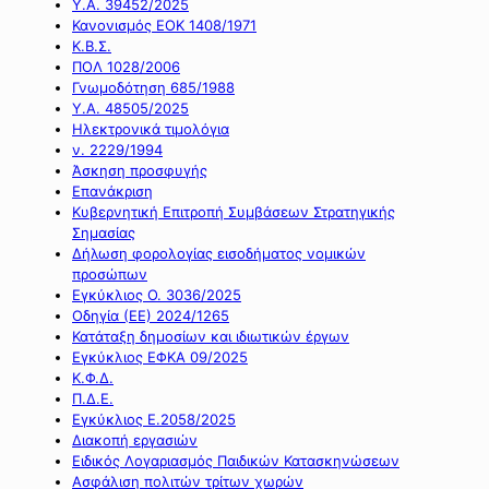
Υ.Α. 39452/2025
Κανονισμός ΕΟΚ 1408/1971
Κ.Β.Σ.
ΠΟΛ 1028/2006
Γνωμοδότηση 685/1988
Υ.Α. 48505/2025
Ηλεκτρονικά τιμολόγια
ν. 2229/1994
Άσκηση προσφυγής
Επανάκριση
Κυβερνητική Επιτροπή Συμβάσεων Στρατηγικής
Σημασίας
Δήλωση φορολογίας εισοδήματος νομικών
προσώπων
Εγκύκλιος Ο. 3036/2025
Οδηγία (ΕΕ) 2024/1265
Κατάταξη δημοσίων και ιδιωτικών έργων
Εγκύκλιος ΕΦΚΑ 09/2025
Κ.Φ.Δ.
Π.Δ.Ε.
Εγκύκλιος Ε.2058/2025
Διακοπή εργασιών
Ειδικός Λογαριασμός Παιδικών Κατασκηνώσεων
Ασφάλιση πολιτών τρίτων χωρών