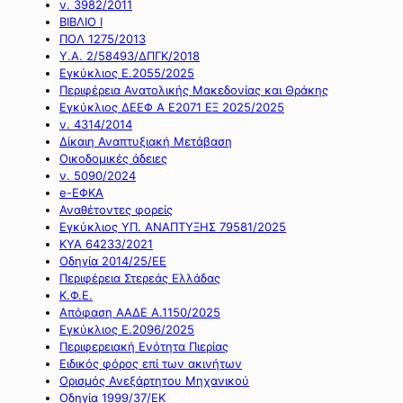
ν. 3982/2011
ΒΙΒΛΙΟ Ι
ΠΟΛ 1275/2013
Υ.Α. 2/58493/ΔΠΓΚ/2018
Εγκύκλιος Ε.2055/2025
Περιφέρεια Ανατολικής Μακεδονίας και Θράκης
Εγκύκλιος ΔΕΕΦ Α Ε2071 ΕΞ 2025/2025
ν. 4314/2014
Δίκαιη Αναπτυξιακή Μετάβαση
Οικοδομικές άδειες
ν. 5090/2024
e-ΕΦΚΑ
Αναθέτοντες φορείς
Εγκύκλιος ΥΠ. ΑΝΑΠΤΥΞΗΣ 79581/2025
ΚΥΑ 64233/2021
Οδηγία 2014/25/ΕΕ
Περιφέρεια Στερεάς Ελλάδας
Κ.Φ.Ε.
Απόφαση ΑΑΔΕ Α.1150/2025
Εγκύκλιος Ε.2096/2025
Περιφερειακή Ενότητα Πιερίας
Ειδικός φόρος επί των ακινήτων
Ορισμός Ανεξάρτητου Μηχανικού
Οδηγία 1999/37/ΕΚ