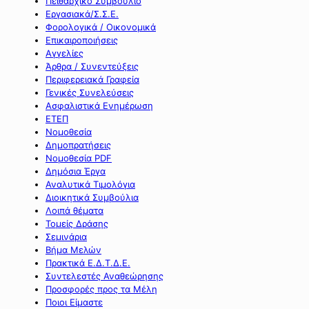
Πειθαρχικό Συμβούλιο
Εργασιακά/Σ.Σ.Ε.
Φορολογικά / Οικονομικά
Επικαιροποιήσεις
Αγγελίες
Άρθρα / Συνεντεύξεις
Περιφερειακά Γραφεία
Γενικές Συνελεύσεις
Ασφαλιστικά Ενημέρωση
ΕΤΕΠ
Νομοθεσία
Δημοπρατήσεις
Νομοθεσία PDF
Δημόσια Έργα
Αναλυτικά Τιμολόγια
Διοικητικά Συμβούλια
Λοιπά θέματα
Τομείς Δράσης
Σεμινάρια
Βήμα Μελών
Πρακτικά Ε.Δ.Τ.Δ.Ε.
Συντελεστές Αναθεώρησης
Προσφορές προς τα Μέλη
Ποιοι Είμαστε