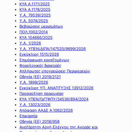
ΚΥΑ Α.1171/2025
ΚΥΑ Α.1178/2025
Υ.Α. 79539/2025
Υ.Α. 5074/2025
Βεβαιώσεις μερισμάτων
ΠΟΛ.1002/2014
ΚΥΑ 104666/2025
Υ.Α. 1/2026
Υ.Α. ΥΠΕΝ/ΔΙΠΑ/147520/9699/2026
Εγκύκλιος 1515/2026
Επιμόρφωση εργαζομένων
Φορολογικές διαφορές
Απλήρωτες υποχρεώσεις Περιφερειών
Οδηγία (ΕΕ) 2019/2121
Υ.Α. 1899/2026
Εγκύκλιος ΥΠ. ΑΝΑΠΤΥΞΗΣ 13912/2026
Προσαύξηση περιουσίας
ΚΥΑ ΥΠΕΝ/ΓρΓΓΦΠΥ/34536/894/2024
Υ.Α. 13023/2026
Απόφαση ΑΑΔΕ Α.1062/2026
Επικαρπία
Οδηγία (ΕΕ) 2018/958
Ανεξάρτητη Αρχή Ελέγχου της Αγοράς και