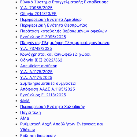
Εθνικό Σύστημα Επαγγελματικής Εκπαίδευσης
Υ.Α. 70965/2025
Οδηγία 2014/23/ΕΕ
Περιφερειακή Ενότητα Αρκαδίας
Περιφερειακή Ενότητα Θεσπρωτίας
Παράταση καταβολής βεβαιωμένων οφειλών
Εγκύκλιος Ε.2095/2025
Πληγέντες Πλημμύρες Πλημμυρικά φαινόμενα
Υ.Α. 73748/2025
Κοινόχρηστοι και Κοινωφελείς χώροι
Οδηγία (ΕΕ) 2022/362
Απευθείας ανάθεση
Υ.Α. Α.1175/2025
Υ.Α. Α.1174/2025
Συμπληρωματικές συμβάσεις
Απόφαση ΑΑΔΕ Α.1195/2025
Εγκύκλιος Ε. 2113/2025
ΦΜΑ
Περιφερειακή Ενότητα Χαλκιδικής
Πάγια τέλη
ΑΜΔ
Ρυθμιστική Αρχή Αποβλήτων Ενέργειας και
Υδάτων
Επίλυση διαφορών