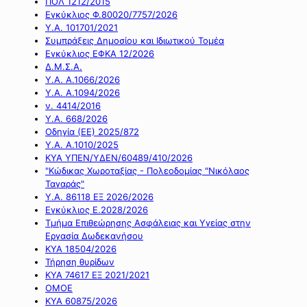
ΠΟΛ 1212/2015
Εγκύκλιος Φ.80020/7757/2026
Υ.Α. 101701/2021
Συμπράξεις Δημοσίου και Ιδιωτικού Τομέα
Εγκύκλιος ΕΦΚΑ 12/2026
Δ.Μ.Σ.Α.
Υ.Α. Α.1066/2026
Υ.Α. Α.1094/2026
ν. 4414/2016
Y.A. 668/2026
Οδηγία (ΕΕ) 2025/872
Υ.Α. Α.1010/2025
ΚΥΑ ΥΠΕΝ/ΥΔΕΝ/60489/410/2026
"Κώδικας Χωροταξίας - Πολεοδομίας "Νικόλαος
Ταγαράς"
Υ.Α. 86118 ΕΞ 2026/2026
Εγκύκλιος Ε.2028/2026
Τμήμα Επιθεώρησης Ασφάλειας και Υγείας στην
Εργασία Δωδεκανήσου
ΚΥΑ 18504/2026
Τήρηση θυρίδων
ΚΥΑ 74617 ΕΞ 2021/2021
ΟΜΟΕ
ΚΥΑ 60875/2026