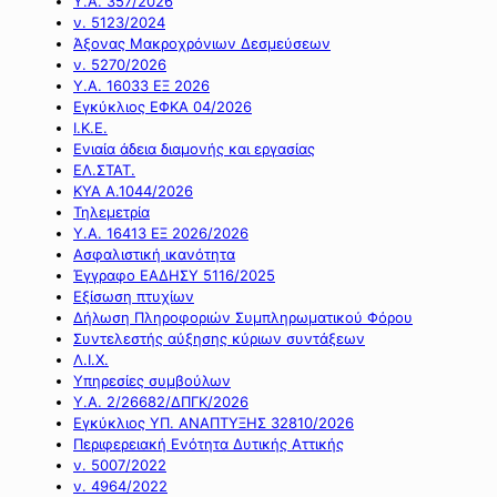
Υ.Α. 357/2026
ν. 5123/2024
Άξονας Μακροχρόνιων Δεσμεύσεων
ν. 5270/2026
Υ.Α. 16033 ΕΞ 2026
Εγκύκλιος ΕΦΚΑ 04/2026
Ι.Κ.Ε.
Ενιαία άδεια διαμονής και εργασίας
ΕΛ.ΣΤΑΤ.
ΚΥΑ Α.1044/2026
Τηλεμετρία
Υ.Α. 16413 ΕΞ 2026/2026
Ασφαλιστική ικανότητα
Έγγραφο ΕΑΔΗΣΥ 5116/2025
Εξίσωση πτυχίων
Δήλωση Πληροφοριών Συμπληρωματικού Φόρου
Συντελεστής αύξησης κύριων συντάξεων
Λ.Ι.Χ.
Υπηρεσίες συμβούλων
Υ.Α. 2/26682/ΔΠΓΚ/2026
Εγκύκλιος ΥΠ. ΑΝΑΠΤΥΞΗΣ 32810/2026
Περιφερειακή Ενότητα Δυτικής Αττικής
ν. 5007/2022
ν. 4964/2022