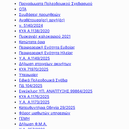
Προγράμματα Πολεοδομικού Σχεδιασμού
ΟΤΑ
Συμβάσεις προμηθειών
Αναθέτουσα(ες) αρχή(ές)
ν. 5140/2024
ΚΥΑ Α.1138/2020
Πυρκαγιές καλοκαιριού 2021
Κατώτατα όρια
Περιφερειακή Ενότητα Ευβοίας
Περιφερειακή Ενότητα Ηλείας
Υ.Α. Α.1149/2025
Δήλωση στοιχείων ακινήτων
ΚΥΑ 71970/2025
Υπερωρίες
Ειδικά Πολεοδομικά Σχέδια
ΠΔ 104/2025
Εγκύκλιος ΥΠ. ΑΝΑΠΤΥΞΗΣ 99864/2025
ΚΥΑ Α.1176/2025
Υ.Α. Α.1173/2025
Κατευθυντήρια Οδηγία 29/2025
Φόρος μισθωτών υπηρεσιών
ΓΕΜΗ
Δήλωση Φ.Μ.Α.