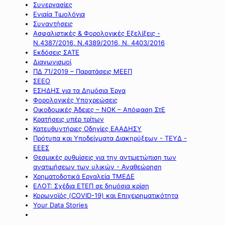
Συνεργασίες
Ενιαία Τιμολόγια
Συναντήσεις
Ασφαλιστικές & Φορολογικές Εξελίξεις -
Ν.4387/2016, Ν.4389/2016, Ν. 4403/2016
Εκδόσεις ΣΑΤΕ
Διαγωνισμοί
ΠΔ 71/2019 – Παρατάσεις ΜΕΕΠ
ΣΕΕΟ
ΕΣΗΔΗΣ για τα Δημόσια Έργα
Φορολογικές Υποχρεώσεις
Οικοδομικές Άδειες – ΝΟΚ – Απόφαση ΣτΕ
Κρατήσεις υπέρ τρίτων
Κατευθυντήριες Οδηγίες ΕΑΑΔΗΣΥ
Πρότυπα και Υποδείγματα Διακηρύξεων - ΤΕΥΔ -
ΕΕΕΣ
Θεσμικές ρυθμίσεις για την αντιμετώπιση των
ανατιμήσεων των υλικών - Αναθεώρηση
Χρηματοδοτικά Εργαλεία ΤΜΕΔΕ
ΕΛΟΤ: Σχέδια ΕΤΕΠ σε δημόσια κρίση
Κορωνοϊός (COVID-19) και Επιχειρηματικότητα
Your Data Stories