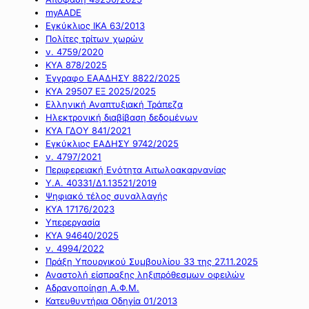
myAADE
Εγκύκλιος ΙΚΑ 63/2013
Πολίτες τρίτων χωρών
ν. 4759/2020
ΚΥΑ 878/2025
Έγγραφο ΕΑΑΔΗΣΥ 8822/2025
ΚΥΑ 29507 ΕΞ 2025/2025
Ελληνική Αναπτυξιακή Τράπεζα
Ηλεκτρονική διαβίβαση δεδομένων
ΚΥΑ ΓΔΟΥ 841/2021
Εγκύκλιος ΕΑΔΗΣΥ 9742/2025
ν. 4797/2021
Περιφερειακή Ενότητα Αιτωλοακαρνανίας
Υ.Α. 40331/Δ1.13521/2019
Ψηφιακό τέλος συναλλαγής
ΚΥΑ 17176/2023
Υπερεργασία
ΚΥΑ 94640/2025
ν. 4994/2022
Πράξη Υπουργικού Συμβουλίου 33 της 27.11.2025
Αναστολή είσπραξης ληξιπρόθεσμων οφειλών
Αδρανοποίηση Α.Φ.Μ.
Κατευθυντήρια Οδηγία 01/2013