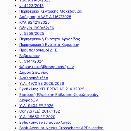
ν. 4223/2013
Περιφέρεια Κεντρικής Μακεδονίας
Απόφαση ΑΑΔΕ Α.1167/2025
ΚΥΑ 92421/2025
Οδηγία 1999/62/ΕΚ
ν. 5259/2025
Περιφερειακή Ενότητα Αργολίδας
Περιφερειακή Ενότητα Κέρκυρας
Προϋπολογισμοί Δ. Ε.
Βεβαιώσεις
ν. 5144/2024
Φόρος μεταβίβασης ακινήτων
Δήμος Σιθωνίας
Αναλογικά τέλη
Υ.Α. 4970 ΕΞ 2026/2026
Εγκύκλιος ΥΠ. ΕΡΓΑΣΙΑΣ 2141/2025
Επιτροπή Εξώδικης Επίλυσης Φορολογικών
Διαφορών
Υ.Α. 9404 ΕΞ 2026
Οδηγία (ΕΕ) 2017/1132
Υ.Α. 15660 ΕΞ 2020
Ενδοκοινοτικές συναλλαγές
Bank Account Nexus Crosscheck APPplication