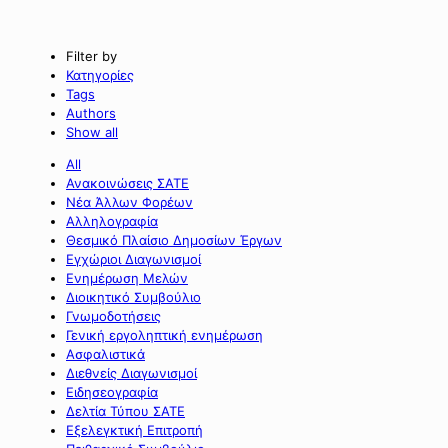
Filter by
Κατηγορίες
Tags
Authors
Show all
All
Ανακοινώσεις ΣΑΤΕ
Νέα Άλλων Φορέων
Αλληλογραφία
Θεσμικό Πλαίσιο Δημοσίων Έργων
Εγχώριοι Διαγωνισμοί
Ενημέρωση Μελών
Διοικητικό Συμβούλιο
Γνωμοδοτήσεις
Γενική εργοληπτική ενημέρωση
Ασφαλιστικά
Διεθνείς Διαγωνισμοί
Ειδησεογραφία
Δελτία Τύπου ΣΑΤΕ
Εξελεγκτική Επιτροπή