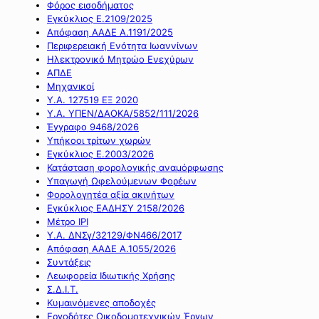
Φόρος εισοδήματος
Εγκύκλιος Ε.2109/2025
Απόφαση ΑΑΔΕ Α.1191/2025
Περιφερειακή Ενότητα Ιωαννίνων
Ηλεκτρονικό Μητρώο Ενεχύρων
ΑΠΔΕ
Μηχανικοί
Υ.Α. 127519 ΕΞ 2020
Υ.Α. ΥΠΕΝ/ΔΑΟΚΑ/5852/111/2026
Έγγραφο 9468/2026
Υπήκοοι τρίτων χωρών
Εγκύκλιος Ε.2003/2026
Κατάσταση φορολογικής αναμόρφωσης
Υπαγωγή Ωφελούμενων Φορέων
Φορολογητέα αξία ακινήτων
Εγκύκλιος ΕΑΔΗΣΥ 2158/2026
Μέτρο IPI
Υ.Α. ΔΝΣγ/32129/ΦΝ466/2017
Απόφαση ΑΑΔΕ Α.1055/2026
Συντάξεις
Λεωφορεία Ιδιωτικής Χρήσης
Σ.Δ.Ι.Τ.
Κυμαινόμενες αποδοχές
Εργοδότες Οικοδομοτεχνικών Έργων