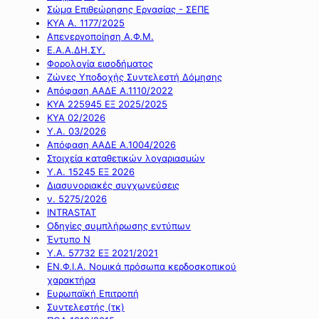
Σώμα Επιθεώρησης Εργασίας - ΣΕΠΕ
ΚΥΑ Α. 1177/2025
Απενεργοποίηση Α.Φ.Μ.
Ε.Α.Α.ΔΗ.ΣΥ.
Φορολογία εισοδήματος
Ζώνες Υποδοχής Συντελεστή Δόμησης
Απόφαση ΑΑΔΕ Α.1110/2022
ΚΥΑ 225945 ΕΞ 2025/2025
ΚΥΑ 02/2026
Υ.Α. 03/2026
Απόφαση ΑΑΔΕ Α.1004/2026
Στοιχεία καταθετικών λογαριασμών
Υ.Α. 15245 ΕΞ 2026
Διασυνοριακές συγχωνεύσεις
ν. 5275/2026
INTRASTAT
Οδηγίες συμπλήρωσης εντύπων
Έντυπο Ν
Υ.Α. 57732 ΕΞ 2021/2021
ΕΝ.Φ.Ι.Α. Νομικά πρόσωπα κερδοσκοπικού
χαρακτήρα
Ευρωπαϊκή Επιτροπή
Συντελεστής (τκ)