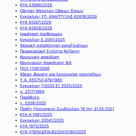
ΚΥΑ 53686/2026
Οδηγίες Μελετών Οδικών Έργων
Εγκύκλιος ΥΠ. ΑΝΑΠΤΥΞΗΣ 62618/2026
ΚΥΑ 61267/2026
ΚΥΑ 63958/2026
παράταση προθεσμιών
Εγκύκλιος Ε.2041/2025
Θερμική καταπόνηση εργαζομένων
Περιφερειακή Ενότητα Κοζάνης
Κοινωνική ασφάλιση
Κανονισμός Ασφάλισης ΙΚΑ
ΠΟΛ 1139/2006
Άδειες ίδρυσης και λειτουργίας εργοταξίων
Υ.Α. 55575/Ι.479/1965
Εγκύκλιος 112033 ΕΞ 2025/2025
ν. 2217/1994
Παράβολο
ν. 5209/2025
Πράξη Υπουργικού Συμβουλίου 16 της 31.05.2021
ΚΥΑ Α.1091/2025
Εγκύκλιος 20041/2025
ΚΥΑ 1973/2025
ΚΥΑ ΥΠΕΝ/ΔΙΠΑ/82255/5190/2025