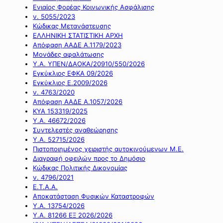
Ενιαίος Φορέας Κοινωνικής Ασφάλισης
ν. 5055/2023
Κώδικας Μετανάστευσης
ΕΛΛΗΝΙΚΗ ΣΤΑΤΙΣΤΙΚΗ ΑΡΧΗ
Απόφαση ΑΑΔΕ Α.1179/2023
Μονάδες αφαλάτωσης
Υ.Α. ΥΠΕΝ/ΔΑΟΚΑ/20910/550/2026
Εγκύκλιος ΕΦΚΑ 09/2026
Εγκύκλιος Ε.2009/2026
ν. 4763/2020
Απόφαση ΑΑΔΕ Α.1057/2026
ΚΥΑ 153319/2025
Υ.Α. 46672/2026
Συντελεστές αναθεώρησης
Υ.Α. 52715/2026
Πιστοποιημένος χειριστής αυτοκινούμενων Μ.Ε.
Διαγραφή οφειλών προς το Δημόσιο
Κώδικας Πολιτικής Δικονομίας
ν. 4796/2021
Ε.Τ.Α.Α.
Αποκατάσταση Φυσικών Καταστροφών
Υ.Α. 13754/2026
Υ.Α. 81266 ΕΞ 2026/2026