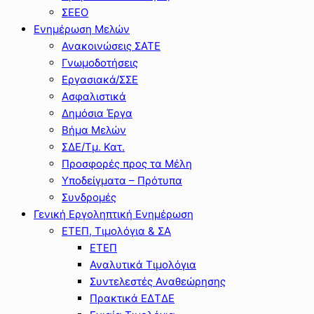
ΣΕΕΟ
Ενημέρωση Μελών
Ανακοινώσεις ΣΑΤΕ
Γνωμοδοτήσεις
Εργασιακά/ΣΣΕ
Ασφαλιστικά
Δημόσια Έργα
Βήμα Μελών
ΣΔΕ/Τμ. Κατ.
Προσφορές προς τα Μέλη
Υποδείγματα – Πρότυπα
Συνδρομές
Γενική Εργοληπτική Ενημέρωση
ΕΤΕΠ, Τιμολόγια & ΣΑ
ΕΤΕΠ
Αναλυτικά Τιμολόγια
Συντελεστές Αναθεώρησης
Πρακτικά ΕΔΤΔΕ