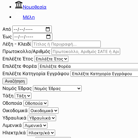
Νομοθεσία
Μέλη
Από
Έως
Λέξη - Κλειδί
Πρωτοκολλο/Αριθμός
Επιλέξτε Έτος
Επιλέξτε Φορέα
Επιλέξτε Κατηγορία Εγγράφου
Αναζήτηση
Νομός Έδρας
Τάξη
Οδοποιία
Οικοδομικά
Υδραυλικά
Λιμενικά
Ηλεκτρ/κά