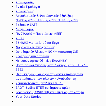
Συνεργασίες
Ενιαία Τιμολόγια
Συναντήσεις
Ασφαλιστικές & Φορολογικές Εξελίξεις -
Ν.4387/2016, Ν.4389/2016, Ν. 4403/2016
Εκδόσεις ΣΑΤΕ
Διαγωνισμοί
ΠΔ 71/2019 – Παρατάσεις ΜΕΕΠ
ΣΕΕΟ
ΕΣΗΔΗΣ για τα Δημόσια Έργα
Φορολογικές Υποχρεώσεις
Οικοδομικές Άδειες – ΝΟΚ – Απόφαση ΣτΕ
Κρατήσεις υπέρ τρίτων
Κατευθυντήριες Οδηγίες ΕΑΑΔΗΣΥ
Πρότυπα και Υποδείγματα Διακηρύξεων - ΤΕΥΔ -
ΕΕΕΣ
Θεσμικές ρυθμίσεις για την αντιμετώπιση των
ανατιμήσεων των υλικών - Αναθεώρηση
Χρηματοδοτικά Εργαλεία ΤΜΕΔΕ
ΕΛΟΤ: Σχέδια ΕΤΕΠ σε δημόσια κρίση
Κορωνοϊός (COVID-19) και Επιχειρηματικότητα
Your Data Stories