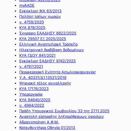
myAADE
Εγκύκλιος ΙΚΑ 63/2013
Πολίτες τρίτων χωρών
ν. 4759/2020
ΚΥΑ 878/2025
Έγγραφο ΕΑΑΔΗΣΥ 8822/2025
ΚΥΑ 29507 ΕΞ 2025/2025
Ελληνική Αναπτυξιακή Τράπεζα
Ηλεκτρονική διαβίβαση δεδομένων
ΚΥΑ ΓΔΟΥ 841/2021
Εγκύκλιος ΕΑΔΗΣΥ 9742/2025
ν. 4797/2021
Περιφερειακή Ενότητα Αιτωλοακαρνανίας
Υ.Α. 40331/Δ1.13521/2019
Ψηφιακό τέλος συναλλαγής
ΚΥΑ 17176/2023
Υπερεργασία
ΚΥΑ 94640/2025
ν. 4994/2022
Πράξη Υπουργικού Συμβουλίου 33 της 27.11.2025
Αναστολή είσπραξης ληξιπρόθεσμων οφειλών
Αδρανοποίηση Α.Φ.Μ.
Κατευθυντήρια Οδηγία 01/2013