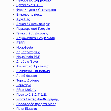
Πειθαρχικό Συμβούλιο
Εργασιακά/Σ.Σ.Ε.
Φορολογικά / Οικονομικά
Επικαιροποιήσεις
Αγγελίες
Άρθρα / Συνεντεύξεις
Περιφερειακά Γραφεία
Γενικές Συνελεύσεις
Ασφαλιστικά Ενημέρωση
ΕΤΕΠ
Νομοθεσία
Δημοπρατήσεις
Νομοθεσία PDF
Δημόσια Έργα
Αναλυτικά Τιμολόγια
Διοικητικά Συμβούλια
Λοιπά θέματα
Τομείς Δράσης
Σεμινάρια
Βήμα Μελών
Πρακτικά Ε.Δ.Τ.Δ.Ε.
Συντελεστές Αναθεώρησης
Προσφορές προς τα Μέλη
Ποιοι Είμαστε