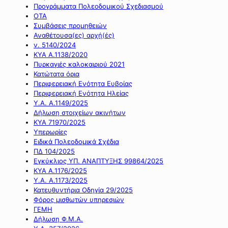
Προγράμματα Πολεοδομικού Σχεδιασμού
ΟΤΑ
Συμβάσεις προμηθειών
Αναθέτουσα(ες) αρχή(ές)
ν. 5140/2024
ΚΥΑ Α.1138/2020
Πυρκαγιές καλοκαιριού 2021
Κατώτατα όρια
Περιφερειακή Ενότητα Ευβοίας
Περιφερειακή Ενότητα Ηλείας
Υ.Α. Α.1149/2025
Δήλωση στοιχείων ακινήτων
ΚΥΑ 71970/2025
Υπερωρίες
Ειδικά Πολεοδομικά Σχέδια
ΠΔ 104/2025
Εγκύκλιος ΥΠ. ΑΝΑΠΤΥΞΗΣ 99864/2025
ΚΥΑ Α.1176/2025
Υ.Α. Α.1173/2025
Κατευθυντήρια Οδηγία 29/2025
Φόρος μισθωτών υπηρεσιών
ΓΕΜΗ
Δήλωση Φ.Μ.Α.