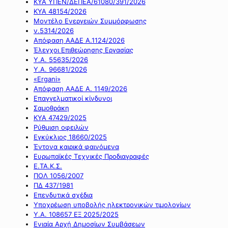
ΚΥΑ ΥΠΕΝ/ΔΕΠΕΑ/61080/391/2026
ΚΥΑ 48154/2026
Μοντέλο Ενεργειών Συμμόρφωσης
ν.5314/2026
Απόφαση ΑΑΔΕ Α.1124/2026
Έλεγχοι Επιθεώρησης Εργασίας
Υ.Α. 55635/2026
Υ.Α. 96681/2026
«Ergani»
Απόφαση ΑΑΔΕ Α. 1149/2026
Επαγγελματικοί κίνδυνοι
Σαμοθράκη
ΚΥΑ 47429/2025
Ρύθμιση οφειλών
Εγκύκλιος 18660/2025
Έντονα καιρικά φαινόμενα
Ευρωπαϊκές Τεχνικές Προδιαγραφές
Ε.ΤΑ.Κ.Σ.
ΠΟΛ 1056/2007
ΠΔ 437/1981
Επενδυτικά σχέδια
Υποχρέωση υποβολής ηλεκτρονικών τιμολογίων
Υ.Α. 108657 ΕΞ 2025/2025
Ενιαία Αρχή Δημοσίων Συμβάσεων