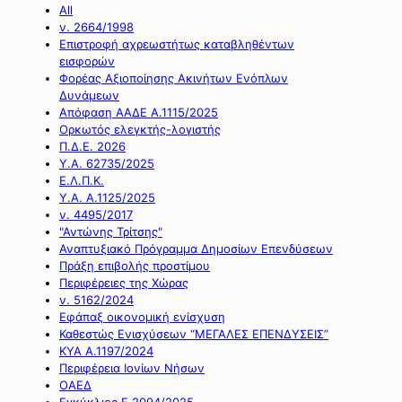
All
ν. 2664/1998
Επιστροφή αχρεωστήτως καταβληθέντων
εισφορών
Φορέας Αξιοποίησης Ακινήτων Ενόπλων
Δυνάμεων
Απόφαση ΑΑΔΕ Α.1115/2025
Ορκωτός ελεγκτής-λογιστής
Π.Δ.Ε. 2026
Υ.Α. 62735/2025
Ε.Λ.Π.Κ.
Υ.Α. Α.1125/2025
ν. 4495/2017
"Αντώνης Τρίτσης"
Αναπτυξιακό Πρόγραμμα Δημοσίων Επενδύσεων
Πράξη επιβολής προστίμου
Περιφέρειες της Χώρας
ν. 5162/2024
Εφάπαξ οικονομική ενίσχυση
Καθεστώς Ενισχύσεων “ΜΕΓΑΛΕΣ ΕΠΕΝΔΥΣΕΙΣ”
ΚΥΑ Α.1197/2024
Περιφέρεια Ιονίων Νήσων
ΟΑΕΔ
Εγκύκλιος Ε.2094/2025