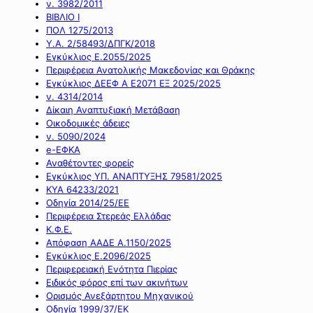
ν. 3982/2011
ΒΙΒΛΙΟ Ι
ΠΟΛ 1275/2013
Υ.Α. 2/58493/ΔΠΓΚ/2018
Εγκύκλιος Ε.2055/2025
Περιφέρεια Ανατολικής Μακεδονίας και Θράκης
Εγκύκλιος ΔΕΕΦ Α Ε2071 ΕΞ 2025/2025
ν. 4314/2014
Δίκαιη Αναπτυξιακή Μετάβαση
Οικοδομικές άδειες
ν. 5090/2024
e-ΕΦΚΑ
Αναθέτοντες φορείς
Εγκύκλιος ΥΠ. ΑΝΑΠΤΥΞΗΣ 79581/2025
ΚΥΑ 64233/2021
Οδηγία 2014/25/ΕΕ
Περιφέρεια Στερεάς Ελλάδας
Κ.Φ.Ε.
Απόφαση ΑΑΔΕ Α.1150/2025
Εγκύκλιος Ε.2096/2025
Περιφερειακή Ενότητα Πιερίας
Ειδικός φόρος επί των ακινήτων
Ορισμός Ανεξάρτητου Μηχανικού
Οδηγία 1999/37/ΕΚ