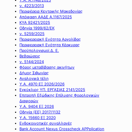
ν. 4223/2013
Περιφέρεια Κεντρικής Μακεδονίας
Απόφαση ΑΑΔΕ Α.1167/2025
ΚΥΑ 92421/2025
Οδηγία 1999/62/ΕΚ
ν. 5259/2025
Περιφερειακή Ενότητα Αργολίδας
Περιφερειακή Ενότητα Κέρκυρας
Προϋπολογισμοί Δ. Ε.
Βεβαιώσεις
ν. 5144/2024
Φόρος μεταβίβασης ακινήτων
Δήμος Σιθωνίας
Αναλογικά τέλη
Υ.Α. 4970 ΕΞ 2026/2026
Εγκύκλιος ΥΠ. ΕΡΓΑΣΙΑΣ 2141/2025
Επιτροπή Εξώδικης Επίλυσης Φορολογικών
Διαφορών
Υ.Α. 9404 ΕΞ 2026
Οδηγία (ΕΕ) 2017/1132
Υ.Α. 15660 ΕΞ 2020
Ενδοκοινοτικές συναλλαγές
Bank Account Nexus Crosscheck APPplication