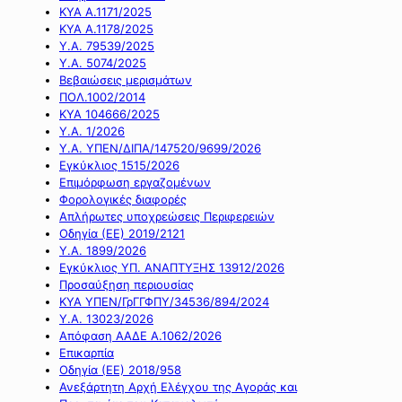
ΚΥΑ Α.1171/2025
ΚΥΑ Α.1178/2025
Υ.Α. 79539/2025
Υ.Α. 5074/2025
Βεβαιώσεις μερισμάτων
ΠΟΛ.1002/2014
ΚΥΑ 104666/2025
Υ.Α. 1/2026
Υ.Α. ΥΠΕΝ/ΔΙΠΑ/147520/9699/2026
Εγκύκλιος 1515/2026
Επιμόρφωση εργαζομένων
Φορολογικές διαφορές
Απλήρωτες υποχρεώσεις Περιφερειών
Οδηγία (ΕΕ) 2019/2121
Υ.Α. 1899/2026
Εγκύκλιος ΥΠ. ΑΝΑΠΤΥΞΗΣ 13912/2026
Προσαύξηση περιουσίας
ΚΥΑ ΥΠΕΝ/ΓρΓΓΦΠΥ/34536/894/2024
Υ.Α. 13023/2026
Απόφαση ΑΑΔΕ Α.1062/2026
Επικαρπία
Οδηγία (ΕΕ) 2018/958
Ανεξάρτητη Αρχή Ελέγχου της Αγοράς και