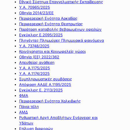
Εθνικό Σύστημα Επαγγελματικής Εκπαίδευσης
Υ.Α. 70965/2025
Οδηγία 2014/23/ΕΕ
Περιφερειακή Ενότητα Αρκαδίας
Περιφερειακή Ενότητα Θεσπρωτίας
Παράταση καταβολής βεβαιωμένων οφειλών
Εγκύκλιος Ε.2095/2025
Πληγέντες Πλημμύρες Πλημμυρικά φαινόμενα
Υ.Α. 73748/2025
Κοινόχρηστοι και Κοινωφελείς χώροι
Οδηγία (ΕΕ) 2022/362
Απευθείας ανάθεση
Υ.Α. Α.1175/2025
Υ.Α. Α.1174/2025
Συμπληρωματικές συμβάσεις
Απόφαση ΑΑΔΕ Α.1195/2025
Εγκύκλιος Ε. 2113/2025
ΦΜΑ
Περιφερειακή Ενότητα Χαλκιδικής
Πάγια τέλη
ΑΜΔ
Ρυθμιστική Αρχή Αποβλήτων Ενέργειας και
Υδάτων
Επίλυση διαφορών