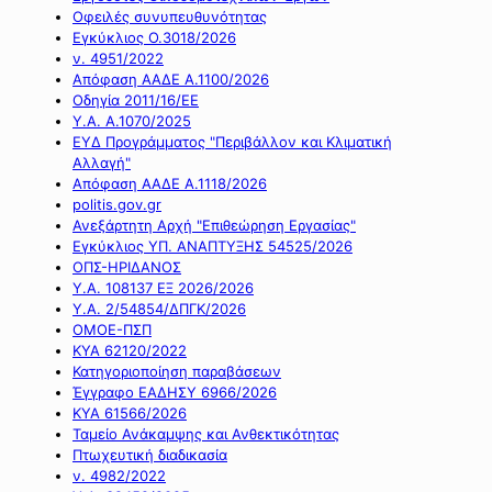
Οφειλές συνυπευθυνότητας
Εγκύκλιος Ο.3018/2026
ν. 4951/2022
Απόφαση ΑΑΔΕ Α.1100/2026
Οδηγία 2011/16/ΕΕ
Υ.Α. Α.1070/2025
ΕΥΔ Προγράμματος "Περιβάλλον και Κλιματική
Αλλαγή"
Απόφαση ΑΑΔΕ Α.1118/2026
politis.gov.gr
Ανεξάρτητη Αρχή "Επιθεώρηση Εργασίας"
Εγκύκλιος ΥΠ. ΑΝΑΠΤΥΞΗΣ 54525/2026
ΟΠΣ-ΗΡΙΔΑΝΟΣ
Υ.Α. 108137 ΕΞ 2026/2026
Υ.Α. 2/54854/ΔΠΓΚ/2026
ΟΜΟΕ-ΠΣΠ
ΚΥΑ 62120/2022
Κατηγοριοποίηση παραβάσεων
Έγγραφο ΕΑΔΗΣΥ 6966/2026
ΚΥΑ 61566/2026
Ταμείο Ανάκαμψης και Ανθεκτικότητας
Πτωχευτική διαδικασία
ν. 4982/2022