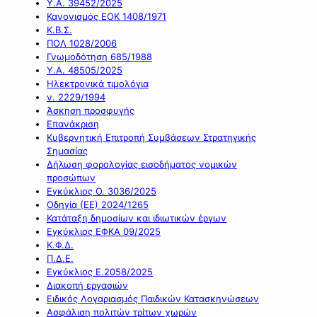
Υ.Α. 39452/2025
Κανονισμός ΕΟΚ 1408/1971
Κ.Β.Σ.
ΠΟΛ 1028/2006
Γνωμοδότηση 685/1988
Υ.Α. 48505/2025
Ηλεκτρονικά τιμολόγια
ν. 2229/1994
Άσκηση προσφυγής
Επανάκριση
Κυβερνητική Επιτροπή Συμβάσεων Στρατηγικής
Σημασίας
Δήλωση φορολογίας εισοδήματος νομικών
προσώπων
Εγκύκλιος Ο. 3036/2025
Οδηγία (ΕΕ) 2024/1265
Κατάταξη δημοσίων και ιδιωτικών έργων
Εγκύκλιος ΕΦΚΑ 09/2025
Κ.Φ.Δ.
Π.Δ.Ε.
Εγκύκλιος Ε.2058/2025
Διακοπή εργασιών
Ειδικός Λογαριασμός Παιδικών Κατασκηνώσεων
Ασφάλιση πολιτών τρίτων χωρών