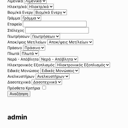
Λιμενικά
Ηλεκτρ/κά
Βιομ/κά Ενεργ
Γράμμα
Εταιρεία
Στέλεχος
Γεωτρήσεων
Αποκ/ψεις Μετ/λείων
Πράσινο
Πλωτά
Νερά - Απόβλητα
Ηλεκτρονικός Εξοπλισμός
Ειδικές Μονώσεις
Ανελκυστήρων
Δασοτεχνικά
Πρόσθετα Κριτήρια
Αναζήτηση
admin