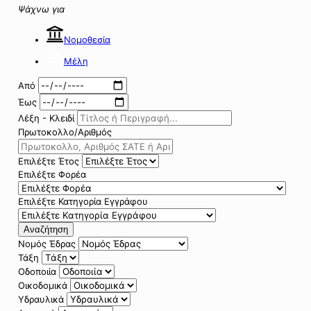
Ψάχνω για
Νομοθεσία
Μέλη
Από
Έως
Λέξη - Κλειδί
Πρωτοκολλο/Αριθμός
Επιλέξτε Έτος
Επιλέξτε Φορέα
Επιλέξτε Κατηγορία Εγγράφου
Αναζήτηση
Νομός Έδρας
Τάξη
Οδοποιία
Οικοδομικά
Υδραυλικά