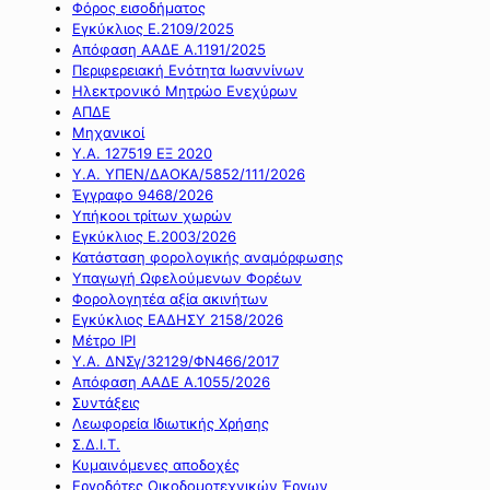
Φόρος εισοδήματος
Εγκύκλιος Ε.2109/2025
Απόφαση ΑΑΔΕ Α.1191/2025
Περιφερειακή Ενότητα Ιωαννίνων
Ηλεκτρονικό Μητρώο Ενεχύρων
ΑΠΔΕ
Μηχανικοί
Υ.Α. 127519 ΕΞ 2020
Υ.Α. ΥΠΕΝ/ΔΑΟΚΑ/5852/111/2026
Έγγραφο 9468/2026
Υπήκοοι τρίτων χωρών
Εγκύκλιος Ε.2003/2026
Κατάσταση φορολογικής αναμόρφωσης
Υπαγωγή Ωφελούμενων Φορέων
Φορολογητέα αξία ακινήτων
Εγκύκλιος ΕΑΔΗΣΥ 2158/2026
Μέτρο IPI
Υ.Α. ΔΝΣγ/32129/ΦΝ466/2017
Απόφαση ΑΑΔΕ Α.1055/2026
Συντάξεις
Λεωφορεία Ιδιωτικής Χρήσης
Σ.Δ.Ι.Τ.
Κυμαινόμενες αποδοχές
Εργοδότες Οικοδομοτεχνικών Έργων