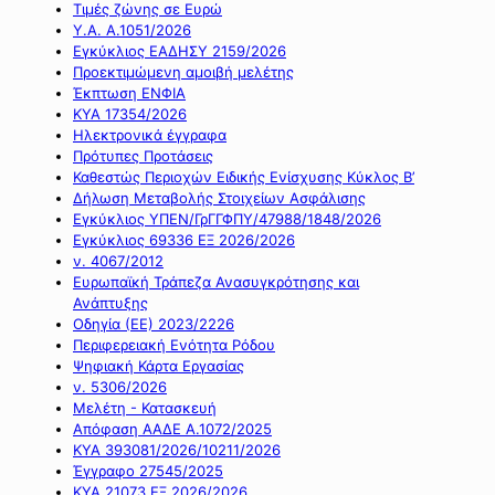
Τιμές ζώνης σε Ευρώ
Υ.Α. Α.1051/2026
Εγκύκλιος ΕΑΔΗΣΥ 2159/2026
Προεκτιμώμενη αμοιβή μελέτης
Έκπτωση ΕΝΦΙΑ
ΚΥΑ 17354/2026
Ηλεκτρονικά έγγραφα
Πρότυπες Προτάσεις
Καθεστώς Περιοχών Ειδικής Ενίσχυσης Κύκλος Β’
Δήλωση Μεταβολής Στοιχείων Ασφάλισης
Εγκύκλιος ΥΠΕΝ/ΓρΓΓΦΠΥ/47988/1848/2026
Εγκύκλιος 69336 ΕΞ 2026/2026
ν. 4067/2012
Ευρωπαϊκή Τράπεζα Ανασυγκρότησης και
Ανάπτυξης
Οδηγία (ΕΕ) 2023/2226
Περιφερειακή Ενότητα Ρόδου
Ψηφιακή Κάρτα Εργασίας
ν. 5306/2026
Μελέτη - Κατασκευή
Απόφαση ΑΑΔΕ Α.1072/2025
ΚΥΑ 393081/2026/10211/2026
Έγγραφο 27545/2025
ΚΥΑ 21073 ΕΞ 2026/2026