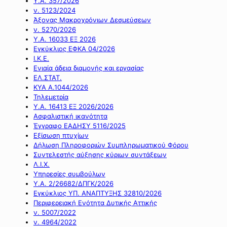
Υ.Α. 357/2026
ν. 5123/2024
Άξονας Μακροχρόνιων Δεσμεύσεων
ν. 5270/2026
Υ.Α. 16033 ΕΞ 2026
Εγκύκλιος ΕΦΚΑ 04/2026
Ι.Κ.Ε.
Ενιαία άδεια διαμονής και εργασίας
ΕΛ.ΣΤΑΤ.
ΚΥΑ Α.1044/2026
Τηλεμετρία
Υ.Α. 16413 ΕΞ 2026/2026
Ασφαλιστική ικανότητα
Έγγραφο ΕΑΔΗΣΥ 5116/2025
Εξίσωση πτυχίων
Δήλωση Πληροφοριών Συμπληρωματικού Φόρου
Συντελεστής αύξησης κύριων συντάξεων
Λ.Ι.Χ.
Υπηρεσίες συμβούλων
Υ.Α. 2/26682/ΔΠΓΚ/2026
Εγκύκλιος ΥΠ. ΑΝΑΠΤΥΞΗΣ 32810/2026
Περιφερειακή Ενότητα Δυτικής Αττικής
ν. 5007/2022
ν. 4964/2022