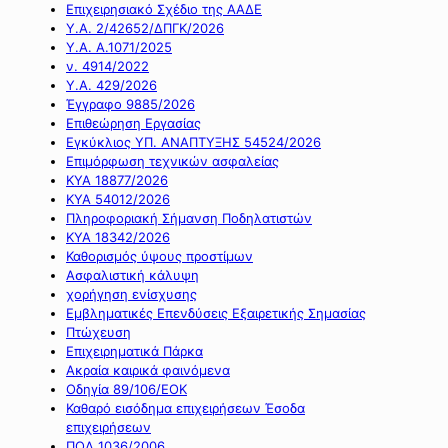
Επιχειρησιακό Σχέδιο της ΑΑΔΕ
Υ.Α. 2/42652/ΔΠΓΚ/2026
Υ.Α. Α.1071/2025
ν. 4914/2022
Υ.Α. 429/2026
Έγγραφο 9885/2026
Επιθεώρηση Εργασίας
Εγκύκλιος ΥΠ. ΑΝΑΠΤΥΞΗΣ 54524/2026
Επιμόρφωση τεχνικών ασφαλείας
ΚΥΑ 18877/2026
ΚΥΑ 54012/2026
Πληροφοριακή Σήμανση Ποδηλατιστών
ΚΥΑ 18342/2026
Καθορισμός ύψους προστίμων
Ασφαλιστική κάλυψη
χορήγηση ενίσχυσης
Εμβληματικές Επενδύσεις Εξαιρετικής Σημασίας
Πτώχευση
Επιχειρηματικά Πάρκα
Ακραία καιρικά φαινόμενα
Οδηγία 89/106/ΕΟΚ
Καθαρό εισόδημα επιχειρήσεων Έσοδα
επιχειρήσεων
ΠΟΛ 1036/2006