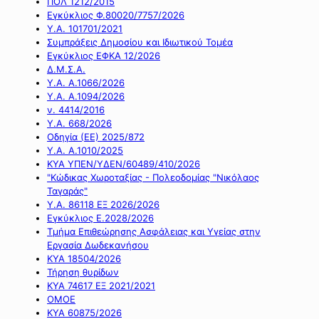
ΠΟΛ 1212/2015
Εγκύκλιος Φ.80020/7757/2026
Υ.Α. 101701/2021
Συμπράξεις Δημοσίου και Ιδιωτικού Τομέα
Εγκύκλιος ΕΦΚΑ 12/2026
Δ.Μ.Σ.Α.
Υ.Α. Α.1066/2026
Υ.Α. Α.1094/2026
ν. 4414/2016
Y.A. 668/2026
Οδηγία (ΕΕ) 2025/872
Υ.Α. Α.1010/2025
ΚΥΑ ΥΠΕΝ/ΥΔΕΝ/60489/410/2026
"Κώδικας Χωροταξίας - Πολεοδομίας "Νικόλαος
Ταγαράς"
Υ.Α. 86118 ΕΞ 2026/2026
Εγκύκλιος Ε.2028/2026
Τμήμα Επιθεώρησης Ασφάλειας και Υγείας στην
Εργασία Δωδεκανήσου
ΚΥΑ 18504/2026
Τήρηση θυρίδων
ΚΥΑ 74617 ΕΞ 2021/2021
ΟΜΟΕ
ΚΥΑ 60875/2026