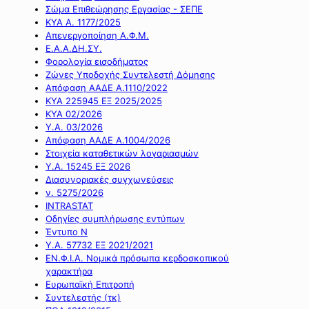
Σώμα Επιθεώρησης Εργασίας - ΣΕΠΕ
ΚΥΑ Α. 1177/2025
Απενεργοποίηση Α.Φ.Μ.
Ε.Α.Α.ΔΗ.ΣΥ.
Φορολογία εισοδήματος
Ζώνες Υποδοχής Συντελεστή Δόμησης
Απόφαση ΑΑΔΕ Α.1110/2022
ΚΥΑ 225945 ΕΞ 2025/2025
ΚΥΑ 02/2026
Υ.Α. 03/2026
Απόφαση ΑΑΔΕ Α.1004/2026
Στοιχεία καταθετικών λογαριασμών
Υ.Α. 15245 ΕΞ 2026
Διασυνοριακές συγχωνεύσεις
ν. 5275/2026
INTRASTAT
Οδηγίες συμπλήρωσης εντύπων
Έντυπο Ν
Υ.Α. 57732 ΕΞ 2021/2021
ΕΝ.Φ.Ι.Α. Νομικά πρόσωπα κερδοσκοπικού
χαρακτήρα
Ευρωπαϊκή Επιτροπή
Συντελεστής (τκ)