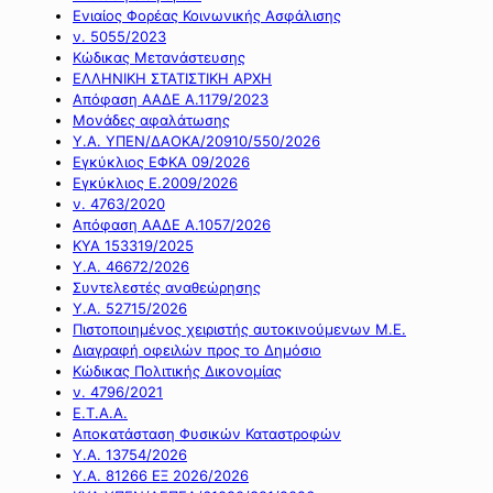
Ενιαίος Φορέας Κοινωνικής Ασφάλισης
ν. 5055/2023
Κώδικας Μετανάστευσης
ΕΛΛΗΝΙΚΗ ΣΤΑΤΙΣΤΙΚΗ ΑΡΧΗ
Απόφαση ΑΑΔΕ Α.1179/2023
Μονάδες αφαλάτωσης
Υ.Α. ΥΠΕΝ/ΔΑΟΚΑ/20910/550/2026
Εγκύκλιος ΕΦΚΑ 09/2026
Εγκύκλιος Ε.2009/2026
ν. 4763/2020
Απόφαση ΑΑΔΕ Α.1057/2026
ΚΥΑ 153319/2025
Υ.Α. 46672/2026
Συντελεστές αναθεώρησης
Υ.Α. 52715/2026
Πιστοποιημένος χειριστής αυτοκινούμενων Μ.Ε.
Διαγραφή οφειλών προς το Δημόσιο
Κώδικας Πολιτικής Δικονομίας
ν. 4796/2021
Ε.Τ.Α.Α.
Αποκατάσταση Φυσικών Καταστροφών
Υ.Α. 13754/2026
Υ.Α. 81266 ΕΞ 2026/2026