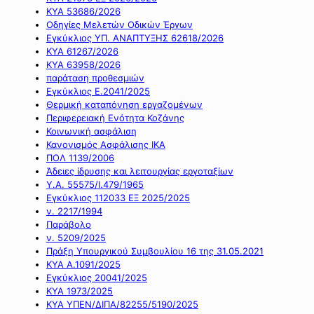
ΚΥΑ 53686/2026
Οδηγίες Μελετών Οδικών Έργων
Εγκύκλιος ΥΠ. ΑΝΑΠΤΥΞΗΣ 62618/2026
ΚΥΑ 61267/2026
ΚΥΑ 63958/2026
παράταση προθεσμιών
Εγκύκλιος Ε.2041/2025
Θερμική καταπόνηση εργαζομένων
Περιφερειακή Ενότητα Κοζάνης
Κοινωνική ασφάλιση
Κανονισμός Ασφάλισης ΙΚΑ
ΠΟΛ 1139/2006
Άδειες ίδρυσης και λειτουργίας εργοταξίων
Υ.Α. 55575/Ι.479/1965
Εγκύκλιος 112033 ΕΞ 2025/2025
ν. 2217/1994
Παράβολο
ν. 5209/2025
Πράξη Υπουργικού Συμβουλίου 16 της 31.05.2021
ΚΥΑ Α.1091/2025
Εγκύκλιος 20041/2025
ΚΥΑ 1973/2025
ΚΥΑ ΥΠΕΝ/ΔΙΠΑ/82255/5190/2025