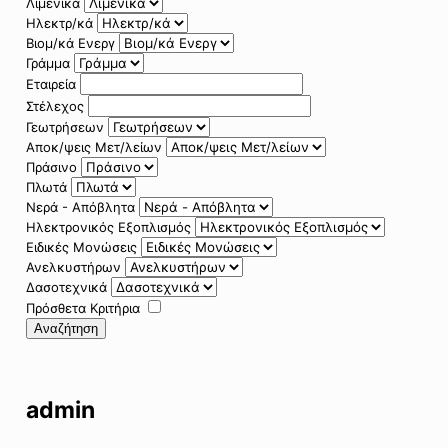
Λιμενικά
Ηλεκτρ/κά
Βιομ/κά Ενεργ
Γράμμα
Εταιρεία
Στέλεχος
Γεωτρήσεων
Αποκ/ψεις Μετ/λείων
Πράσινο
Πλωτά
Νερά - Απόβλητα
Ηλεκτρονικός Εξοπλισμός
Ειδικές Μονώσεις
Ανελκυστήρων
Δασοτεχνικά
Πρόσθετα Κριτήρια
Αναζήτηση
admin