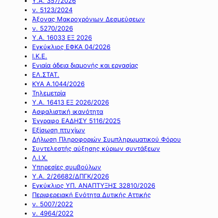
Υ.Α. 357/2026
ν. 5123/2024
Άξονας Μακροχρόνιων Δεσμεύσεων
ν. 5270/2026
Υ.Α. 16033 ΕΞ 2026
Εγκύκλιος ΕΦΚΑ 04/2026
Ι.Κ.Ε.
Ενιαία άδεια διαμονής και εργασίας
ΕΛ.ΣΤΑΤ.
ΚΥΑ Α.1044/2026
Τηλεμετρία
Υ.Α. 16413 ΕΞ 2026/2026
Ασφαλιστική ικανότητα
Έγγραφο ΕΑΔΗΣΥ 5116/2025
Εξίσωση πτυχίων
Δήλωση Πληροφοριών Συμπληρωματικού Φόρου
Συντελεστής αύξησης κύριων συντάξεων
Λ.Ι.Χ.
Υπηρεσίες συμβούλων
Υ.Α. 2/26682/ΔΠΓΚ/2026
Εγκύκλιος ΥΠ. ΑΝΑΠΤΥΞΗΣ 32810/2026
Περιφερειακή Ενότητα Δυτικής Αττικής
ν. 5007/2022
ν. 4964/2022