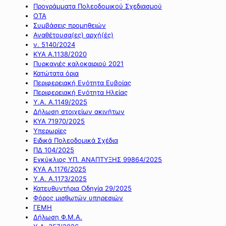
Προγράμματα Πολεοδομικού Σχεδιασμού
ΟΤΑ
Συμβάσεις προμηθειών
Αναθέτουσα(ες) αρχή(ές)
ν. 5140/2024
ΚΥΑ Α.1138/2020
Πυρκαγιές καλοκαιριού 2021
Κατώτατα όρια
Περιφερειακή Ενότητα Ευβοίας
Περιφερειακή Ενότητα Ηλείας
Υ.Α. Α.1149/2025
Δήλωση στοιχείων ακινήτων
ΚΥΑ 71970/2025
Υπερωρίες
Ειδικά Πολεοδομικά Σχέδια
ΠΔ 104/2025
Εγκύκλιος ΥΠ. ΑΝΑΠΤΥΞΗΣ 99864/2025
ΚΥΑ Α.1176/2025
Υ.Α. Α.1173/2025
Κατευθυντήρια Οδηγία 29/2025
Φόρος μισθωτών υπηρεσιών
ΓΕΜΗ
Δήλωση Φ.Μ.Α.