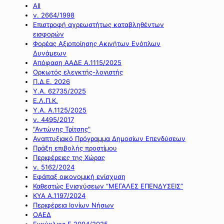
All
ν. 2664/1998
Επιστροφή αχρεωστήτως καταβληθέντων
εισφορών
Φορέας Αξιοποίησης Ακινήτων Ενόπλων
Δυνάμεων
Απόφαση ΑΑΔΕ Α.1115/2025
Ορκωτός ελεγκτής-λογιστής
Π.Δ.Ε. 2026
Υ.Α. 62735/2025
Ε.Λ.Π.Κ.
Υ.Α. Α.1125/2025
ν. 4495/2017
"Αντώνης Τρίτσης"
Αναπτυξιακό Πρόγραμμα Δημοσίων Επενδύσεων
Πράξη επιβολής προστίμου
Περιφέρειες της Χώρας
ν. 5162/2024
Εφάπαξ οικονομική ενίσχυση
Καθεστώς Ενισχύσεων “ΜΕΓΑΛΕΣ ΕΠΕΝΔΥΣΕΙΣ”
ΚΥΑ Α.1197/2024
Περιφέρεια Ιονίων Νήσων
ΟΑΕΔ
Εγκύκλιος Ε.2094/2025