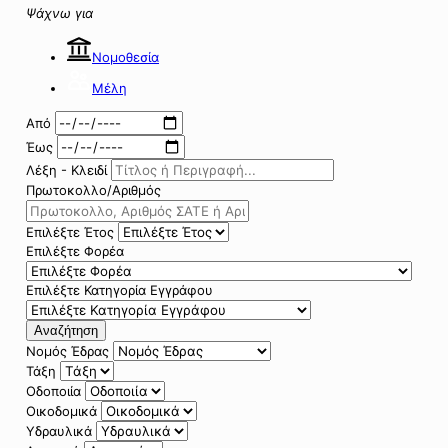
Ψάχνω για
Νομοθεσία
Μέλη
Από
Έως
Λέξη - Κλειδί
Πρωτοκολλο/Αριθμός
Επιλέξτε Έτος
Επιλέξτε Φορέα
Επιλέξτε Κατηγορία Εγγράφου
Αναζήτηση
Νομός Έδρας
Τάξη
Οδοποιία
Οικοδομικά
Υδραυλικά