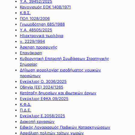
Υ.Α. 39452/2025
Κανονισμός ΕΟΚ 1408/1971
Κ.Β.Σ.
ΠΟΛ 1028/2006
Γνωμοδότηση 685/1988
Υ.Α. 48505/2025
Ηλεκτρονικά τιμολόγια
ν. 2229/1994
Άσκηση προσφυγής
Επανάκριση
Κυβερνητική Επιτροπή Συμβάσεων Στρατηγικής
Σημασίας
Δήλωση φορολογίας εισοδήματος νομικών
προσώπων
Εγκύκλιος Ο. 3036/2025
Οδηγία (ΕΕ) 2024/1265
Κατάταξη δημοσίων και ιδιωτικών έργων
Εγκύκλιος ΕΦΚΑ 09/2025
Κ.Φ.Δ.
Π.Δ.Ε.
Εγκύκλιος Ε.2058/2025
Διακοπή εργασιών
Ειδικός Λογαριασμός Παιδικών Κατασκηνώσεων
Ασφάλιση πολιτών τρίτων χωρών