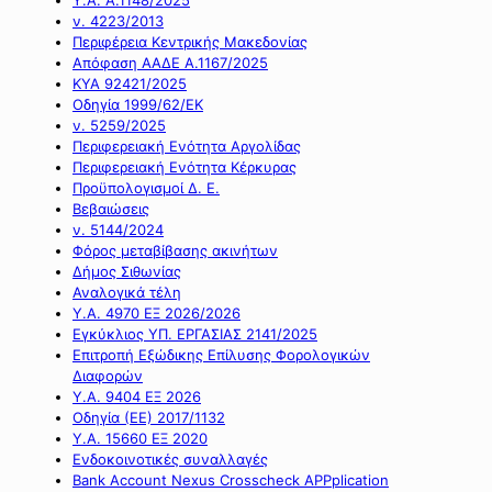
ν. 4223/2013
Περιφέρεια Κεντρικής Μακεδονίας
Απόφαση ΑΑΔΕ Α.1167/2025
ΚΥΑ 92421/2025
Οδηγία 1999/62/ΕΚ
ν. 5259/2025
Περιφερειακή Ενότητα Αργολίδας
Περιφερειακή Ενότητα Κέρκυρας
Προϋπολογισμοί Δ. Ε.
Βεβαιώσεις
ν. 5144/2024
Φόρος μεταβίβασης ακινήτων
Δήμος Σιθωνίας
Αναλογικά τέλη
Υ.Α. 4970 ΕΞ 2026/2026
Εγκύκλιος ΥΠ. ΕΡΓΑΣΙΑΣ 2141/2025
Επιτροπή Εξώδικης Επίλυσης Φορολογικών
Διαφορών
Υ.Α. 9404 ΕΞ 2026
Οδηγία (ΕΕ) 2017/1132
Υ.Α. 15660 ΕΞ 2020
Ενδοκοινοτικές συναλλαγές
Bank Account Nexus Crosscheck APPplication