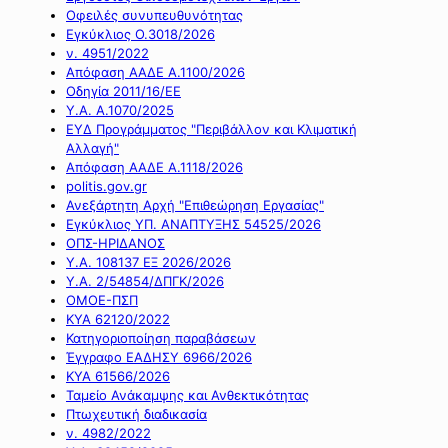
Οφειλές συνυπευθυνότητας
Εγκύκλιος Ο.3018/2026
ν. 4951/2022
Απόφαση ΑΑΔΕ Α.1100/2026
Οδηγία 2011/16/ΕΕ
Υ.Α. Α.1070/2025
ΕΥΔ Προγράμματος "Περιβάλλον και Κλιματική
Αλλαγή"
Απόφαση ΑΑΔΕ Α.1118/2026
politis.gov.gr
Ανεξάρτητη Αρχή "Επιθεώρηση Εργασίας"
Εγκύκλιος ΥΠ. ΑΝΑΠΤΥΞΗΣ 54525/2026
ΟΠΣ-ΗΡΙΔΑΝΟΣ
Υ.Α. 108137 ΕΞ 2026/2026
Υ.Α. 2/54854/ΔΠΓΚ/2026
ΟΜΟΕ-ΠΣΠ
ΚΥΑ 62120/2022
Κατηγοριοποίηση παραβάσεων
Έγγραφο ΕΑΔΗΣΥ 6966/2026
ΚΥΑ 61566/2026
Ταμείο Ανάκαμψης και Ανθεκτικότητας
Πτωχευτική διαδικασία
ν. 4982/2022