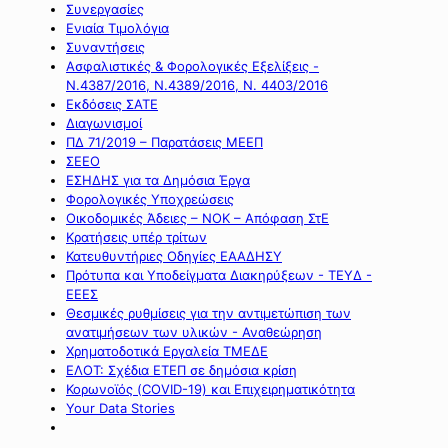
Συνεργασίες
Ενιαία Τιμολόγια
Συναντήσεις
Ασφαλιστικές & Φορολογικές Εξελίξεις -
Ν.4387/2016, Ν.4389/2016, Ν. 4403/2016
Εκδόσεις ΣΑΤΕ
Διαγωνισμοί
ΠΔ 71/2019 – Παρατάσεις ΜΕΕΠ
ΣΕΕΟ
ΕΣΗΔΗΣ για τα Δημόσια Έργα
Φορολογικές Υποχρεώσεις
Οικοδομικές Άδειες – ΝΟΚ – Απόφαση ΣτΕ
Κρατήσεις υπέρ τρίτων
Κατευθυντήριες Οδηγίες ΕΑΑΔΗΣΥ
Πρότυπα και Υποδείγματα Διακηρύξεων - ΤΕΥΔ -
ΕΕΕΣ
Θεσμικές ρυθμίσεις για την αντιμετώπιση των
ανατιμήσεων των υλικών - Αναθεώρηση
Χρηματοδοτικά Εργαλεία ΤΜΕΔΕ
ΕΛΟΤ: Σχέδια ΕΤΕΠ σε δημόσια κρίση
Κορωνοϊός (COVID-19) και Επιχειρηματικότητα
Your Data Stories