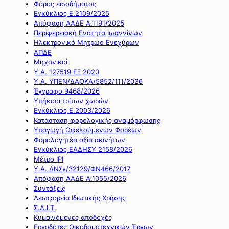
Φόρος εισοδήματος
Εγκύκλιος Ε.2109/2025
Απόφαση ΑΑΔΕ Α.1191/2025
Περιφερειακή Ενότητα Ιωαννίνων
Ηλεκτρονικό Μητρώο Ενεχύρων
ΑΠΔΕ
Μηχανικοί
Υ.Α. 127519 ΕΞ 2020
Υ.Α. ΥΠΕΝ/ΔΑΟΚΑ/5852/111/2026
Έγγραφο 9468/2026
Υπήκοοι τρίτων χωρών
Εγκύκλιος Ε.2003/2026
Κατάσταση φορολογικής αναμόρφωσης
Υπαγωγή Ωφελούμενων Φορέων
Φορολογητέα αξία ακινήτων
Εγκύκλιος ΕΑΔΗΣΥ 2158/2026
Μέτρο IPI
Υ.Α. ΔΝΣγ/32129/ΦΝ466/2017
Απόφαση ΑΑΔΕ Α.1055/2026
Συντάξεις
Λεωφορεία Ιδιωτικής Χρήσης
Σ.Δ.Ι.Τ.
Κυμαινόμενες αποδοχές
Εργοδότες Οικοδομοτεχνικών Έργων