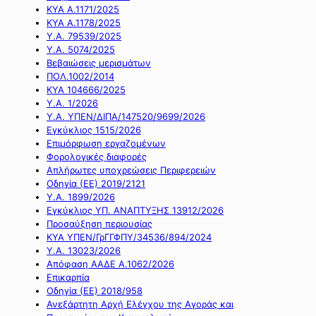
ΚΥΑ Α.1171/2025
ΚΥΑ Α.1178/2025
Υ.Α. 79539/2025
Υ.Α. 5074/2025
Βεβαιώσεις μερισμάτων
ΠΟΛ.1002/2014
ΚΥΑ 104666/2025
Υ.Α. 1/2026
Υ.Α. ΥΠΕΝ/ΔΙΠΑ/147520/9699/2026
Εγκύκλιος 1515/2026
Επιμόρφωση εργαζομένων
Φορολογικές διαφορές
Απλήρωτες υποχρεώσεις Περιφερειών
Οδηγία (ΕΕ) 2019/2121
Υ.Α. 1899/2026
Εγκύκλιος ΥΠ. ΑΝΑΠΤΥΞΗΣ 13912/2026
Προσαύξηση περιουσίας
ΚΥΑ ΥΠΕΝ/ΓρΓΓΦΠΥ/34536/894/2024
Υ.Α. 13023/2026
Απόφαση ΑΑΔΕ Α.1062/2026
Επικαρπία
Οδηγία (ΕΕ) 2018/958
Ανεξάρτητη Αρχή Ελέγχου της Αγοράς και