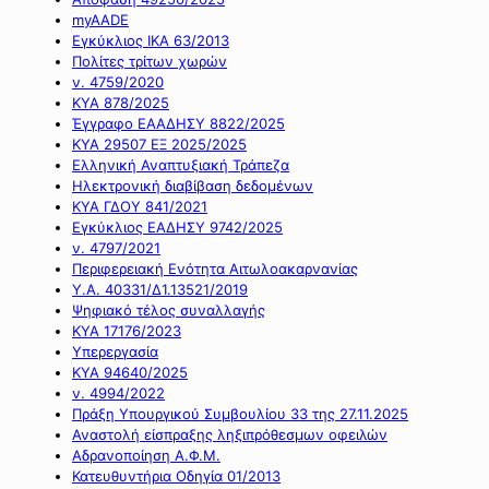
myAADE
Εγκύκλιος ΙΚΑ 63/2013
Πολίτες τρίτων χωρών
ν. 4759/2020
ΚΥΑ 878/2025
Έγγραφο ΕΑΑΔΗΣΥ 8822/2025
ΚΥΑ 29507 ΕΞ 2025/2025
Ελληνική Αναπτυξιακή Τράπεζα
Ηλεκτρονική διαβίβαση δεδομένων
ΚΥΑ ΓΔΟΥ 841/2021
Εγκύκλιος ΕΑΔΗΣΥ 9742/2025
ν. 4797/2021
Περιφερειακή Ενότητα Αιτωλοακαρνανίας
Υ.Α. 40331/Δ1.13521/2019
Ψηφιακό τέλος συναλλαγής
ΚΥΑ 17176/2023
Υπερεργασία
ΚΥΑ 94640/2025
ν. 4994/2022
Πράξη Υπουργικού Συμβουλίου 33 της 27.11.2025
Αναστολή είσπραξης ληξιπρόθεσμων οφειλών
Αδρανοποίηση Α.Φ.Μ.
Κατευθυντήρια Οδηγία 01/2013