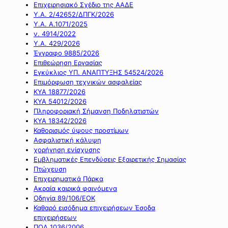
Επιχειρησιακό Σχέδιο της ΑΑΔΕ
Υ.Α. 2/42652/ΔΠΓΚ/2026
Υ.Α. Α.1071/2025
ν. 4914/2022
Υ.Α. 429/2026
Έγγραφο 9885/2026
Επιθεώρηση Εργασίας
Εγκύκλιος ΥΠ. ΑΝΑΠΤΥΞΗΣ 54524/2026
Επιμόρφωση τεχνικών ασφαλείας
ΚΥΑ 18877/2026
ΚΥΑ 54012/2026
Πληροφοριακή Σήμανση Ποδηλατιστών
ΚΥΑ 18342/2026
Καθορισμός ύψους προστίμων
Ασφαλιστική κάλυψη
χορήγηση ενίσχυσης
Εμβληματικές Επενδύσεις Εξαιρετικής Σημασίας
Πτώχευση
Επιχειρηματικά Πάρκα
Ακραία καιρικά φαινόμενα
Οδηγία 89/106/ΕΟΚ
Καθαρό εισόδημα επιχειρήσεων Έσοδα
επιχειρήσεων
ΠΟΛ 1036/2006