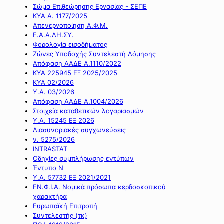
Σώμα Επιθεώρησης Εργασίας - ΣΕΠΕ
ΚΥΑ Α. 1177/2025
Απενεργοποίηση Α.Φ.Μ.
Ε.Α.Α.ΔΗ.ΣΥ.
Φορολογία εισοδήματος
Ζώνες Υποδοχής Συντελεστή Δόμησης
Απόφαση ΑΑΔΕ Α.1110/2022
ΚΥΑ 225945 ΕΞ 2025/2025
ΚΥΑ 02/2026
Υ.Α. 03/2026
Απόφαση ΑΑΔΕ Α.1004/2026
Στοιχεία καταθετικών λογαριασμών
Υ.Α. 15245 ΕΞ 2026
Διασυνοριακές συγχωνεύσεις
ν. 5275/2026
INTRASTAT
Οδηγίες συμπλήρωσης εντύπων
Έντυπο Ν
Υ.Α. 57732 ΕΞ 2021/2021
ΕΝ.Φ.Ι.Α. Νομικά πρόσωπα κερδοσκοπικού
χαρακτήρα
Ευρωπαϊκή Επιτροπή
Συντελεστής (τκ)