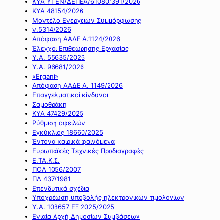
ΚΥΑ ΥΠΕΝ/ΔΕΠΕΑ/61080/391/2026
ΚΥΑ 48154/2026
Μοντέλο Ενεργειών Συμμόρφωσης
ν.5314/2026
Απόφαση ΑΑΔΕ Α.1124/2026
Έλεγχοι Επιθεώρησης Εργασίας
Υ.Α. 55635/2026
Υ.Α. 96681/2026
«Ergani»
Απόφαση ΑΑΔΕ Α. 1149/2026
Επαγγελματικοί κίνδυνοι
Σαμοθράκη
ΚΥΑ 47429/2025
Ρύθμιση οφειλών
Εγκύκλιος 18660/2025
Έντονα καιρικά φαινόμενα
Ευρωπαϊκές Τεχνικές Προδιαγραφές
Ε.ΤΑ.Κ.Σ.
ΠΟΛ 1056/2007
ΠΔ 437/1981
Επενδυτικά σχέδια
Υποχρέωση υποβολής ηλεκτρονικών τιμολογίων
Υ.Α. 108657 ΕΞ 2025/2025
Ενιαία Αρχή Δημοσίων Συμβάσεων