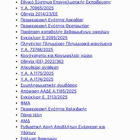
Εθνικό Σύστημα Επαγγελματικής Εκπαίδευσης
Υ.Α. 70965/2025
Οδηγία 2014/23/ΕΕ
Περιφερειακή Ενότητα Αρκαδίας
Περιφερειακή Ενότητα Θεσπρωτίας
Παράταση καταβολής βεβαιωμένων οφειλών
Εγκύκλιος Ε.2095/2025
Πληγέντες Πλημμύρες Πλημμυρικά φαινόμενα
Υ.Α. 73748/2025
Κοινόχρηστοι και Κοινωφελείς χώροι
Οδηγία (ΕΕ) 2022/362
Απευθείας ανάθεση
Υ.Α. Α.1175/2025
Υ.Α. Α.1174/2025
Συμπληρωματικές συμβάσεις
Απόφαση ΑΑΔΕ Α.1195/2025
Εγκύκλιος Ε. 2113/2025
ΦΜΑ
Περιφερειακή Ενότητα Χαλκιδικής
Πάγια τέλη
ΑΜΔ
Ρυθμιστική Αρχή Αποβλήτων Ενέργειας και
Υδάτων
Επίλυση διαφορών