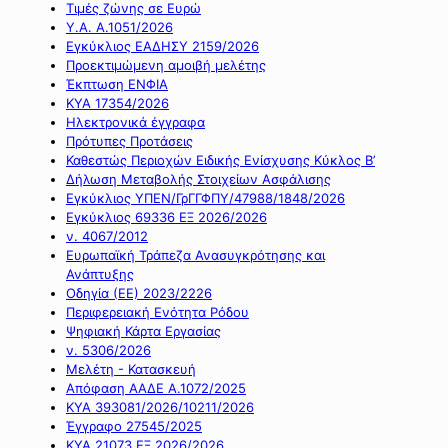
Τιμές ζώνης σε Ευρώ
Υ.Α. Α.1051/2026
Εγκύκλιος ΕΑΔΗΣΥ 2159/2026
Προεκτιμώμενη αμοιβή μελέτης
Έκπτωση ΕΝΦΙΑ
ΚΥΑ 17354/2026
Ηλεκτρονικά έγγραφα
Πρότυπες Προτάσεις
Καθεστώς Περιοχών Ειδικής Ενίσχυσης Κύκλος Β’
Δήλωση Μεταβολής Στοιχείων Ασφάλισης
Εγκύκλιος ΥΠΕΝ/ΓρΓΓΦΠΥ/47988/1848/2026
Εγκύκλιος 69336 ΕΞ 2026/2026
ν. 4067/2012
Ευρωπαϊκή Τράπεζα Ανασυγκρότησης και
Ανάπτυξης
Οδηγία (ΕΕ) 2023/2226
Περιφερειακή Ενότητα Ρόδου
Ψηφιακή Κάρτα Εργασίας
ν. 5306/2026
Μελέτη - Κατασκευή
Απόφαση ΑΑΔΕ Α.1072/2025
ΚΥΑ 393081/2026/10211/2026
Έγγραφο 27545/2025
ΚΥΑ 21073 ΕΞ 2026/2026