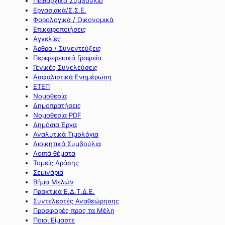
Πειθαρχικό Συμβούλιο
Εργασιακά/Σ.Σ.Ε.
Φορολογικά / Οικονομικά
Επικαιροποιήσεις
Αγγελίες
Άρθρα / Συνεντεύξεις
Περιφερειακά Γραφεία
Γενικές Συνελεύσεις
Ασφαλιστικά Ενημέρωση
ΕΤΕΠ
Νομοθεσία
Δημοπρατήσεις
Νομοθεσία PDF
Δημόσια Έργα
Αναλυτικά Τιμολόγια
Διοικητικά Συμβούλια
Λοιπά θέματα
Τομείς Δράσης
Σεμινάρια
Βήμα Μελών
Πρακτικά Ε.Δ.Τ.Δ.Ε.
Συντελεστές Αναθεώρησης
Προσφορές προς τα Μέλη
Ποιοι Είμαστε