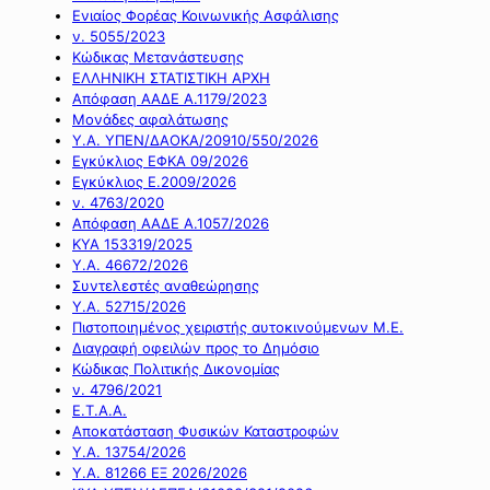
Ενιαίος Φορέας Κοινωνικής Ασφάλισης
ν. 5055/2023
Κώδικας Μετανάστευσης
ΕΛΛΗΝΙΚΗ ΣΤΑΤΙΣΤΙΚΗ ΑΡΧΗ
Απόφαση ΑΑΔΕ Α.1179/2023
Μονάδες αφαλάτωσης
Υ.Α. ΥΠΕΝ/ΔΑΟΚΑ/20910/550/2026
Εγκύκλιος ΕΦΚΑ 09/2026
Εγκύκλιος Ε.2009/2026
ν. 4763/2020
Απόφαση ΑΑΔΕ Α.1057/2026
ΚΥΑ 153319/2025
Υ.Α. 46672/2026
Συντελεστές αναθεώρησης
Υ.Α. 52715/2026
Πιστοποιημένος χειριστής αυτοκινούμενων Μ.Ε.
Διαγραφή οφειλών προς το Δημόσιο
Κώδικας Πολιτικής Δικονομίας
ν. 4796/2021
Ε.Τ.Α.Α.
Αποκατάσταση Φυσικών Καταστροφών
Υ.Α. 13754/2026
Υ.Α. 81266 ΕΞ 2026/2026