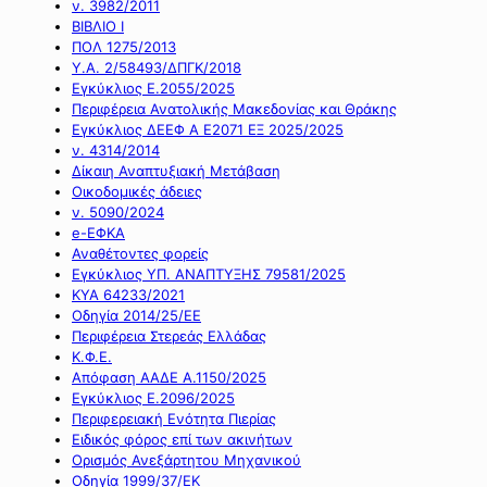
ν. 3982/2011
ΒΙΒΛΙΟ Ι
ΠΟΛ 1275/2013
Υ.Α. 2/58493/ΔΠΓΚ/2018
Εγκύκλιος Ε.2055/2025
Περιφέρεια Ανατολικής Μακεδονίας και Θράκης
Εγκύκλιος ΔΕΕΦ Α Ε2071 ΕΞ 2025/2025
ν. 4314/2014
Δίκαιη Αναπτυξιακή Μετάβαση
Οικοδομικές άδειες
ν. 5090/2024
e-ΕΦΚΑ
Αναθέτοντες φορείς
Εγκύκλιος ΥΠ. ΑΝΑΠΤΥΞΗΣ 79581/2025
ΚΥΑ 64233/2021
Οδηγία 2014/25/ΕΕ
Περιφέρεια Στερεάς Ελλάδας
Κ.Φ.Ε.
Απόφαση ΑΑΔΕ Α.1150/2025
Εγκύκλιος Ε.2096/2025
Περιφερειακή Ενότητα Πιερίας
Ειδικός φόρος επί των ακινήτων
Ορισμός Ανεξάρτητου Μηχανικού
Οδηγία 1999/37/ΕΚ