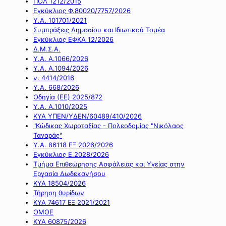
ΠΟΛ 1212/2015
Εγκύκλιος Φ.80020/7757/2026
Υ.Α. 101701/2021
Συμπράξεις Δημοσίου και Ιδιωτικού Τομέα
Εγκύκλιος ΕΦΚΑ 12/2026
Δ.Μ.Σ.Α.
Υ.Α. Α.1066/2026
Υ.Α. Α.1094/2026
ν. 4414/2016
Y.A. 668/2026
Οδηγία (ΕΕ) 2025/872
Υ.Α. Α.1010/2025
ΚΥΑ ΥΠΕΝ/ΥΔΕΝ/60489/410/2026
"Κώδικας Χωροταξίας - Πολεοδομίας "Νικόλαος
Ταγαράς"
Υ.Α. 86118 ΕΞ 2026/2026
Εγκύκλιος Ε.2028/2026
Τμήμα Επιθεώρησης Ασφάλειας και Υγείας στην
Εργασία Δωδεκανήσου
ΚΥΑ 18504/2026
Τήρηση θυρίδων
ΚΥΑ 74617 ΕΞ 2021/2021
ΟΜΟΕ
ΚΥΑ 60875/2026