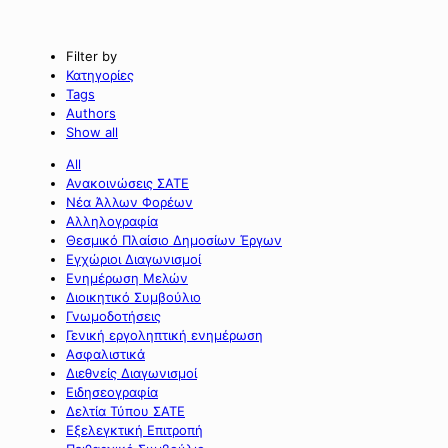
Filter by
Κατηγορίες
Tags
Authors
Show all
All
Ανακοινώσεις ΣΑΤΕ
Νέα Άλλων Φορέων
Αλληλογραφία
Θεσμικό Πλαίσιο Δημοσίων Έργων
Εγχώριοι Διαγωνισμοί
Ενημέρωση Μελών
Διοικητικό Συμβούλιο
Γνωμοδοτήσεις
Γενική εργοληπτική ενημέρωση
Ασφαλιστικά
Διεθνείς Διαγωνισμοί
Ειδησεογραφία
Δελτία Τύπου ΣΑΤΕ
Εξελεγκτική Επιτροπή