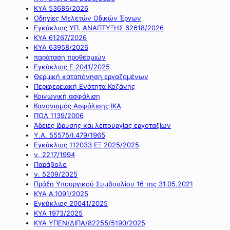
ΚΥΑ 53686/2026
Οδηγίες Μελετών Οδικών Έργων
Εγκύκλιος ΥΠ. ΑΝΑΠΤΥΞΗΣ 62618/2026
ΚΥΑ 61267/2026
ΚΥΑ 63958/2026
παράταση προθεσμιών
Εγκύκλιος Ε.2041/2025
Θερμική καταπόνηση εργαζομένων
Περιφερειακή Ενότητα Κοζάνης
Κοινωνική ασφάλιση
Κανονισμός Ασφάλισης ΙΚΑ
ΠΟΛ 1139/2006
Άδειες ίδρυσης και λειτουργίας εργοταξίων
Υ.Α. 55575/Ι.479/1965
Εγκύκλιος 112033 ΕΞ 2025/2025
ν. 2217/1994
Παράβολο
ν. 5209/2025
Πράξη Υπουργικού Συμβουλίου 16 της 31.05.2021
ΚΥΑ Α.1091/2025
Εγκύκλιος 20041/2025
ΚΥΑ 1973/2025
ΚΥΑ ΥΠΕΝ/ΔΙΠΑ/82255/5190/2025