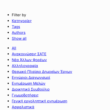
Filter by
Κατηγορίες
Tags
Authors
Show all
All
Ανακοινώσεις ΣΑΤΕ
Νέα Άλλων Φορέων
Αλληλογραφία
Θεσμικό Πλαίσιο Δημοσίων Έργων
Εγχώριοι Διαγωνισμοί
Ενημέρωση Μελών
Διοικητικό Συμβούλιο
Γνωμοδοτήσεις
Γενική εργοληπτική ενημέρωση
Ασφαλιστικά