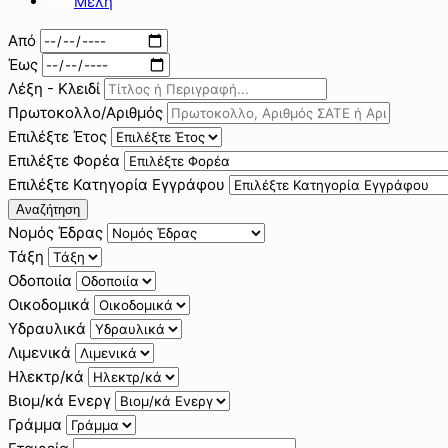
Μέλη
Από
Έως
Λέξη - Κλειδί
Πρωτοκολλο/Αριθμός
Επιλέξτε Έτος
Επιλέξτε Φορέα
Επιλέξτε Κατηγορία Εγγράφου
Αναζήτηση
Νομός Έδρας
Τάξη
Οδοποιία
Οικοδομικά
Υδραυλικά
Λιμενικά
Ηλεκτρ/κά
Βιομ/κά Ενεργ
Γράμμα