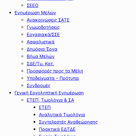
ΣΕΕΟ
Ενημέρωση Μελών
Ανακοινώσεις ΣΑΤΕ
Γνωμοδοτήσεις
Εργασιακά/ΣΣΕ
Ασφαλιστικά
Δημόσια Έργα
Βήμα Μελών
ΣΔΕ/Τμ. Κατ.
Προσφορές προς τα Μέλη
Υποδείγματα – Πρότυπα
Συνδρομές
Γενική Εργοληπτική Ενημέρωση
ΕΤΕΠ, Τιμολόγια & ΣΑ
ΕΤΕΠ
Αναλυτικά Τιμολόγια
Συντελεστές Αναθεώρησης
Πρακτικά ΕΔΤΔΕ