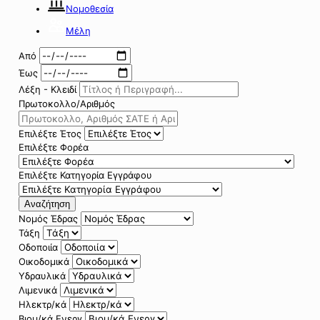
Νομοθεσία
Μέλη
Από
Έως
Λέξη - Κλειδί
Πρωτοκολλο/Αριθμός
Επιλέξτε Έτος
Επιλέξτε Φορέα
Επιλέξτε Κατηγορία Εγγράφου
Αναζήτηση
Νομός Έδρας
Τάξη
Οδοποιία
Οικοδομικά
Υδραυλικά
Λιμενικά
Ηλεκτρ/κά
Βιομ/κά Ενεργ