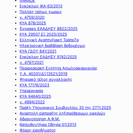
myAADE
Εγκύκλιος ΙΚΑ 63/2013
Πολίτες τρίτων χωρών
ν. 4759/2020
ΚΥΑ 878/2025
Έγγραφο ΕΑΑΔΗΣΥ 8822/2025
ΚΥΑ 29507 ΕΞ 2025/2025
Ελληνική Αναπτυξιακή Τράπεζα
Ηλεκτρονική διαβίβαση δεδομένων
ΚΥΑ ΓΔΟΥ 841/2021
Εγκύκλιος ΕΑΔΗΣΥ 9742/2025
ν. 4797/2021
Περιφερειακή Ενότητα Αιτωλοακαρνανίας
Υ.Α. 40331/Δ1.13521/2019
Ψηφιακό τέλος συναλλαγής
ΚΥΑ 17176/2023
Υπερεργασία
ΚΥΑ 94640/2025
ν. 4994/2022
Πράξη Υπουργικού Συμβουλίου 33 της 27.11.2025
Αναστολή είσπραξης ληξιπρόθεσμων οφειλών
Αδρανοποίηση Α.Φ.Μ.
Κατευθυντήρια Οδηγία 01/2013
Φόρος εισοδήματος