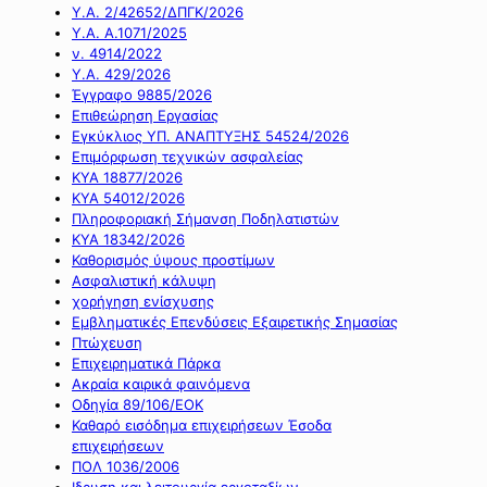
Υ.Α. 2/42652/ΔΠΓΚ/2026
Υ.Α. Α.1071/2025
ν. 4914/2022
Υ.Α. 429/2026
Έγγραφο 9885/2026
Επιθεώρηση Εργασίας
Εγκύκλιος ΥΠ. ΑΝΑΠΤΥΞΗΣ 54524/2026
Επιμόρφωση τεχνικών ασφαλείας
ΚΥΑ 18877/2026
ΚΥΑ 54012/2026
Πληροφοριακή Σήμανση Ποδηλατιστών
ΚΥΑ 18342/2026
Καθορισμός ύψους προστίμων
Ασφαλιστική κάλυψη
χορήγηση ενίσχυσης
Εμβληματικές Επενδύσεις Εξαιρετικής Σημασίας
Πτώχευση
Επιχειρηματικά Πάρκα
Ακραία καιρικά φαινόμενα
Οδηγία 89/106/ΕΟΚ
Καθαρό εισόδημα επιχειρήσεων Έσοδα
επιχειρήσεων
ΠΟΛ 1036/2006
Ιδρυση και λειτουργία εργοταξίων