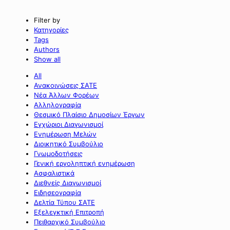
Filter by
Κατηγορίες
Tags
Authors
Show all
All
Ανακοινώσεις ΣΑΤΕ
Νέα Άλλων Φορέων
Αλληλογραφία
Θεσμικό Πλαίσιο Δημοσίων Έργων
Εγχώριοι Διαγωνισμοί
Ενημέρωση Μελών
Διοικητικό Συμβούλιο
Γνωμοδοτήσεις
Γενική εργοληπτική ενημέρωση
Ασφαλιστικά
Διεθνείς Διαγωνισμοί
Ειδησεογραφία
Δελτία Τύπου ΣΑΤΕ
Εξελεγκτική Επιτροπή
Πειθαρχικό Συμβούλιο