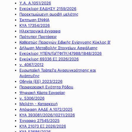
Υ.Α. Α.1051/2026
Εγκύκλιος ΕΑΔΗΣΥ 2159/2026
Προεκτιμώμενη αμοιβή μελέτης
Έκπτωση ΕΝΦΙΑ
ΚΥΑ 17354/2026
Ηλεκτρονικά έγγραφα
Πρότυπες Προτάσεις
Καθεστώς Περιοχών Ειδικής Ενίσχυσης Κύκλος Β’
Δήλωση Μεταβολής Στοιχείων Ασφάλισης
Εγκύκλιος ΥΠΕΝ/ΓρΓΓΦΠΥ/47988/1848/2026
Εγκύκλιος 69336 ΕΞ 2026/2026
ν. 4067/2012
Ευρωπαϊκή Τράπεζα Ανασυγκρότησης και
Ανάπτυξης
Οδηγία (ΕΕ) 2023/2226
Περιφερειακή Ενότητα Ρόδου
Ψηφιακή Κάρτα Εργασίας
ν. 5306/2026
Μελέτη - Κατασκευή
Απόφαση ΑΑΔΕ Α.1072/2025
ΚΥΑ 393081/2026/10211/2026
Έγγραφο 27545/2025
ΚΥΑ 21073 ΕΞ 2026/2026
ΚΥΑ 53686/2026