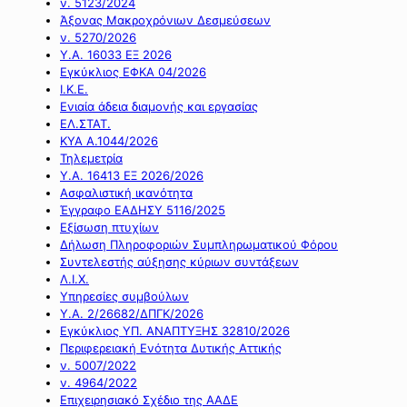
ν. 5123/2024
Άξονας Μακροχρόνιων Δεσμεύσεων
ν. 5270/2026
Υ.Α. 16033 ΕΞ 2026
Εγκύκλιος ΕΦΚΑ 04/2026
Ι.Κ.Ε.
Ενιαία άδεια διαμονής και εργασίας
ΕΛ.ΣΤΑΤ.
ΚΥΑ Α.1044/2026
Τηλεμετρία
Υ.Α. 16413 ΕΞ 2026/2026
Ασφαλιστική ικανότητα
Έγγραφο ΕΑΔΗΣΥ 5116/2025
Εξίσωση πτυχίων
Δήλωση Πληροφοριών Συμπληρωματικού Φόρου
Συντελεστής αύξησης κύριων συντάξεων
Λ.Ι.Χ.
Υπηρεσίες συμβούλων
Υ.Α. 2/26682/ΔΠΓΚ/2026
Εγκύκλιος ΥΠ. ΑΝΑΠΤΥΞΗΣ 32810/2026
Περιφερειακή Ενότητα Δυτικής Αττικής
ν. 5007/2022
ν. 4964/2022
Επιχειρησιακό Σχέδιο της ΑΑΔΕ