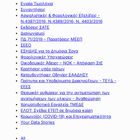
Ενιαία Τιμολόγια
Συναντήσεις
Ασφαλιστικές & Φορολογικές Εξελίξεις -
Ν.4387/2016, Ν.4389/2016, Ν. 4403/2016
Εκδόσεις ΣΑΤΕ
Διαγωνισμοί
ΠΔ 71/2019 – Παρατάσεις ΜΕΕΠ
ΣΕΕΟ
ΕΣΗΔΗΣ για τα Δημόσια Έργα
Φορολογικές Υποχρεώσεις
Οικοδομικές Άδειες – ΝΟΚ – Απόφαση ΣτΕ
Κρατήσεις υπέρ τρίτων
Κατευθυντήριες Οδηγίες ΕΑΑΔΗΣΥ
Πρότυπα και Υποδείγματα Διακηρύξεων - ΤΕΥΔ -
ΕΕΕΣ
Θεσμικές ρυθμίσεις για την αντιμετώπιση των
ανατιμήσεων των υλικών - Αναθεώρηση
Χρηματοδοτικά Εργαλεία ΤΜΕΔΕ
ΕΛΟΤ: Σχέδια ΕΤΕΠ σε δημόσια κρίση
Κορωνοϊός (COVID-19) και Επιχειρηματικότητα
Your Data Stories
All