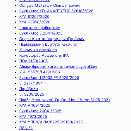
Οδηγίες Μελετών Οδικών Έργων
Εγκύκλιος ΥΠ. ΑΝΑΠΤΥΞΗΣ 62618/2026
ΚΥΑ 61267/2026
ΚΥΑ 63958/2026
παράταση προθεσμιών
Εγκύκλιος Ε.2041/2025
Θερμική καταπόνηση εργαζομένων
Περιφερειακή Ενότητα Κοζάνης
Κοινωνική ασφάλιση
Κανονισμός Ασφάλισης ΙΚΑ
ΠΟΛ 1139/2006
Άδειες ίδρυσης και λειτουργίας εργοταξίων
Υ.Α. 55575/Ι.479/1965
Εγκύκλιος 112033 ΕΞ 2025/2025
ν. 2217/1994
Παράβολο
ν. 5209/2025
Πράξη Υπουργικού Συμβουλίου 16 της 31.05.2021
ΚΥΑ Α.1091/2025
Εγκύκλιος 20041/2025
ΚΥΑ 1973/2025
ΚΥΑ ΥΠΕΝ/ΔΙΠΑ/82255/5190/2025
DANIEL