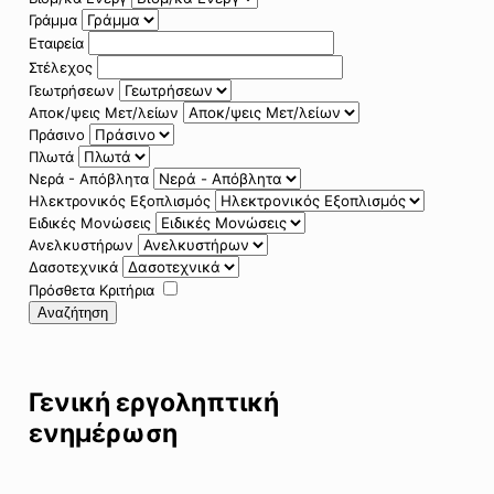
Γράμμα
Εταιρεία
Στέλεχος
Γεωτρήσεων
Αποκ/ψεις Μετ/λείων
Πράσινο
Πλωτά
Νερά - Απόβλητα
Ηλεκτρονικός Εξοπλισμός
Ειδικές Μονώσεις
Ανελκυστήρων
Δασοτεχνικά
Πρόσθετα Κριτήρια
Αναζήτηση
Γενική εργοληπτική
ενημέρωση