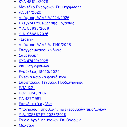
ΚΥΑ 48154/2026
Μοντέλο Ενεργειών Συμμόρφωσης
ν.5314/2026
Απόφαση ΑΑΔΕ Α.1124/2026
Έλεγχοι Επιθεώρησης Εργασίας
Υ.Α. 55635/2026
Υ.Α. 96681/2026
«Ergani»
Απόφαση ΑΑΔΕ Α. 1149/2026
Επαγγελματικοί κίνδυνοι
Σαμοθράκη
ΚΥΑ 47429/2025
Ρύθμιση οφειλών
Εγκύκλιος 18660/2025
Έντονα καιρικά φαινόμενα
Ευρωπαϊκές Τεχνικές Προδιαγραφές
Ε.ΤΑ.Κ.Σ.
ΠΟΛ 1056/2007
ΠΔ 437/1981
Επενδυτικά σχέδια
Υποχρέωση υποβολής ηλεκτρονικών τιμολογίων
Υ.Α. 108657 ΕΞ 2025/2025
Ενιαία Αρχή Δημοσίων Συμβάσεων
Μελέτες