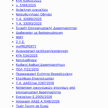
ΚΥΑ 43903/2022
ν. 5184/2025
Ανάκληση εγκυκλίου
Κατευθυντήριες Οδηγίες
Υ.Α. 32689/2025
Υ.Α. 33093/2025
Έναρξη Επιχειρηματικής Δραστηριότητας
Διαδικασίες με διαπραγμάτευση
ΦΜΥ
Ζ.Υ.Σ.
myPROPERTY
Αναγκαστική εκτέλεση/κατάσχεση
ΚΥΑ 534/2025
Κατολισθήσεις
Κωδικοί Αριθμοί Δραστηριοτήτων
ΠΟΛ 1122/2015
Περιφερειακή Ενότητα Θεσσαλονίκης
Ελεύθεροι Επαγγελματίες
Υ.Α. ΔΑΕΕ/οικ.2287/2016
Κατάσταση οικονομικών στοιχείων από
επιχειρηματική δραστηριότητα
Εγκύκλιος Ε.2005/2026
Απόφαση ΑΑΔΕ Α.1048/2026
Τιμές ζώνης σε Ευρώ