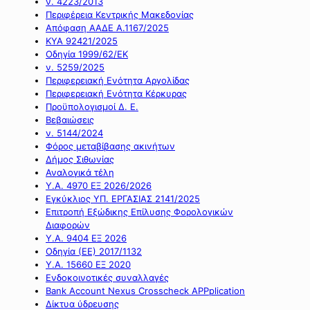
ν. 4223/2013
Περιφέρεια Κεντρικής Μακεδονίας
Απόφαση ΑΑΔΕ Α.1167/2025
ΚΥΑ 92421/2025
Οδηγία 1999/62/ΕΚ
ν. 5259/2025
Περιφερειακή Ενότητα Αργολίδας
Περιφερειακή Ενότητα Κέρκυρας
Προϋπολογισμοί Δ. Ε.
Βεβαιώσεις
ν. 5144/2024
Φόρος μεταβίβασης ακινήτων
Δήμος Σιθωνίας
Αναλογικά τέλη
Υ.Α. 4970 ΕΞ 2026/2026
Εγκύκλιος ΥΠ. ΕΡΓΑΣΙΑΣ 2141/2025
Επιτροπή Εξώδικης Επίλυσης Φορολογικών
Διαφορών
Υ.Α. 9404 ΕΞ 2026
Οδηγία (ΕΕ) 2017/1132
Υ.Α. 15660 ΕΞ 2020
Ενδοκοινοτικές συναλλαγές
Bank Account Nexus Crosscheck APPplication
Δίκτυα ύδρευσης