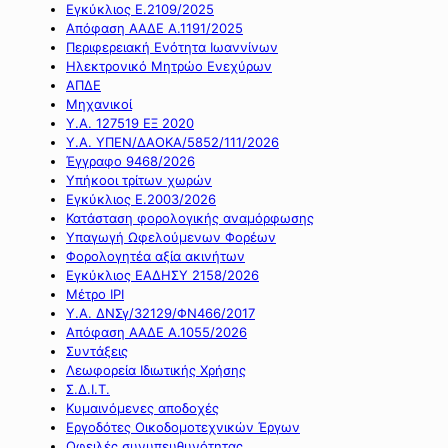
Εγκύκλιος Ε.2109/2025
Απόφαση ΑΑΔΕ Α.1191/2025
Περιφερειακή Ενότητα Ιωαννίνων
Ηλεκτρονικό Μητρώο Ενεχύρων
ΑΠΔΕ
Μηχανικοί
Υ.Α. 127519 ΕΞ 2020
Υ.Α. ΥΠΕΝ/ΔΑΟΚΑ/5852/111/2026
Έγγραφο 9468/2026
Υπήκοοι τρίτων χωρών
Εγκύκλιος Ε.2003/2026
Κατάσταση φορολογικής αναμόρφωσης
Υπαγωγή Ωφελούμενων Φορέων
Φορολογητέα αξία ακινήτων
Εγκύκλιος ΕΑΔΗΣΥ 2158/2026
Μέτρο IPI
Υ.Α. ΔΝΣγ/32129/ΦΝ466/2017
Απόφαση ΑΑΔΕ Α.1055/2026
Συντάξεις
Λεωφορεία Ιδιωτικής Χρήσης
Σ.Δ.Ι.Τ.
Κυμαινόμενες αποδοχές
Εργοδότες Οικοδομοτεχνικών Έργων
Οφειλές συνυπευθυνότητας