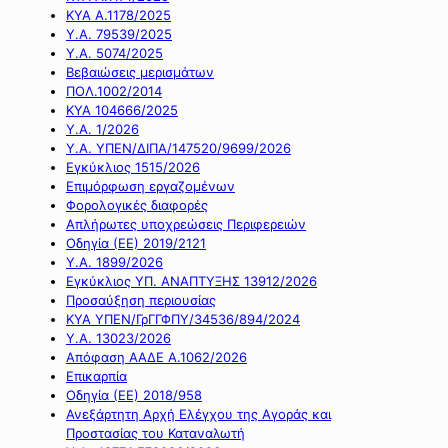
ΚΥΑ Α.1178/2025
Υ.Α. 79539/2025
Υ.Α. 5074/2025
Βεβαιώσεις μερισμάτων
ΠΟΛ.1002/2014
ΚΥΑ 104666/2025
Υ.Α. 1/2026
Υ.Α. ΥΠΕΝ/ΔΙΠΑ/147520/9699/2026
Εγκύκλιος 1515/2026
Επιμόρφωση εργαζομένων
Φορολογικές διαφορές
Απλήρωτες υποχρεώσεις Περιφερειών
Οδηγία (ΕΕ) 2019/2121
Υ.Α. 1899/2026
Εγκύκλιος ΥΠ. ΑΝΑΠΤΥΞΗΣ 13912/2026
Προσαύξηση περιουσίας
ΚΥΑ ΥΠΕΝ/ΓρΓΓΦΠΥ/34536/894/2024
Υ.Α. 13023/2026
Απόφαση ΑΑΔΕ Α.1062/2026
Επικαρπία
Οδηγία (ΕΕ) 2018/958
Ανεξάρτητη Αρχή Ελέγχου της Αγοράς και
Προστασίας του Καταναλωτή