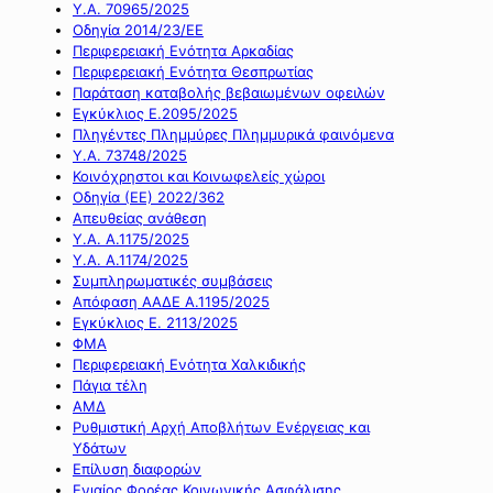
Υ.Α. 70965/2025
Οδηγία 2014/23/ΕΕ
Περιφερειακή Ενότητα Αρκαδίας
Περιφερειακή Ενότητα Θεσπρωτίας
Παράταση καταβολής βεβαιωμένων οφειλών
Εγκύκλιος Ε.2095/2025
Πληγέντες Πλημμύρες Πλημμυρικά φαινόμενα
Υ.Α. 73748/2025
Κοινόχρηστοι και Κοινωφελείς χώροι
Οδηγία (ΕΕ) 2022/362
Απευθείας ανάθεση
Υ.Α. Α.1175/2025
Υ.Α. Α.1174/2025
Συμπληρωματικές συμβάσεις
Απόφαση ΑΑΔΕ Α.1195/2025
Εγκύκλιος Ε. 2113/2025
ΦΜΑ
Περιφερειακή Ενότητα Χαλκιδικής
Πάγια τέλη
ΑΜΔ
Ρυθμιστική Αρχή Αποβλήτων Ενέργειας και
Υδάτων
Επίλυση διαφορών
Ενιαίος Φορέας Κοινωνικής Ασφάλισης