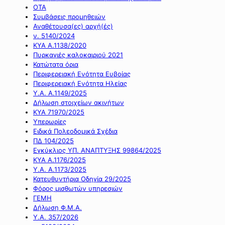
ΟΤΑ
Συμβάσεις προμηθειών
Αναθέτουσα(ες) αρχή(ές)
ν. 5140/2024
ΚΥΑ Α.1138/2020
Πυρκαγιές καλοκαιριού 2021
Κατώτατα όρια
Περιφερειακή Ενότητα Ευβοίας
Περιφερειακή Ενότητα Ηλείας
Υ.Α. Α.1149/2025
Δήλωση στοιχείων ακινήτων
ΚΥΑ 71970/2025
Υπερωρίες
Ειδικά Πολεοδομικά Σχέδια
ΠΔ 104/2025
Εγκύκλιος ΥΠ. ΑΝΑΠΤΥΞΗΣ 99864/2025
ΚΥΑ Α.1176/2025
Υ.Α. Α.1173/2025
Κατευθυντήρια Οδηγία 29/2025
Φόρος μισθωτών υπηρεσιών
ΓΕΜΗ
Δήλωση Φ.Μ.Α.
Υ.Α. 357/2026