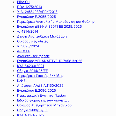
ΒΙΒΛΙΟ Ι
ΠΟΛ 1275/2013
Υ.Α. 2/58493/ΔΠΓΚ/2018
Εγκύκλιος Ε.2055/2025
Περιφέρεια Ανατολικής Μακεδονίας και Θράκης
Εγκύκλιος ΔΕΕΦ Α Ε2071 ΕΞ 2025/2025
ν. 4314/2014
Δίκαιη Αναπτυξιακή Μετάβαση
Οικοδομικές άδειες
ν. 5090/2024
e-ΕΦΚΑ
Αναθέτοντες φορείς
Εγκύκλιος ΥΠ. ΑΝΑΠΤΥΞΗΣ 79581/2025
ΚΥΑ 64233/2021
Οδηγία 2014/25/ΕΕ
Περιφέρεια Στερεάς Ελλάδας
Κ.Φ.Ε.
Απόφαση ΑΑΔΕ Α.1150/2025
Εγκύκλιος Ε.2096/2025
Περιφερειακή Ενότητα Πιερίας
Ειδικός φόρος επί των ακινήτων
Ορισμός Ανεξάρτητου Μηχανικού
Οδηγία 1999/37/ΕΚ
ΚΥΑ Α.1171/2025