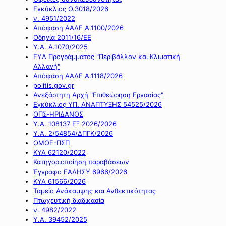
Εγκύκλιος Ο.3018/2026
ν. 4951/2022
Απόφαση ΑΑΔΕ Α.1100/2026
Οδηγία 2011/16/ΕΕ
Υ.Α. Α.1070/2025
ΕΥΔ Προγράμματος "Περιβάλλον και Κλιματική
Αλλαγή"
Απόφαση ΑΑΔΕ Α.1118/2026
politis.gov.gr
Ανεξάρτητη Αρχή "Επιθεώρηση Εργασίας"
Εγκύκλιος ΥΠ. ΑΝΑΠΤΥΞΗΣ 54525/2026
ΟΠΣ-ΗΡΙΔΑΝΟΣ
Υ.Α. 108137 ΕΞ 2026/2026
Υ.Α. 2/54854/ΔΠΓΚ/2026
ΟΜΟΕ-ΠΣΠ
ΚΥΑ 62120/2022
Κατηγοριοποίηση παραβάσεων
Έγγραφο ΕΑΔΗΣΥ 6966/2026
ΚΥΑ 61566/2026
Ταμείο Ανάκαμψης και Ανθεκτικότητας
Πτωχευτική διαδικασία
ν. 4982/2022
Υ.Α. 39452/2025