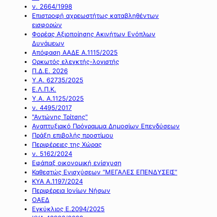
ν. 2664/1998
Επιστροφή αχρεωστήτως καταβληθέντων
εισφορών
Φορέας Αξιοποίησης Ακινήτων Ενόπλων
Δυνάμεων
Απόφαση ΑΑΔΕ Α.1115/2025
Ορκωτός ελεγκτής-λογιστής
Π.Δ.Ε. 2026
Υ.Α. 62735/2025
Ε.Λ.Π.Κ.
Υ.Α. Α.1125/2025
ν. 4495/2017
"Αντώνης Τρίτσης"
Αναπτυξιακό Πρόγραμμα Δημοσίων Επενδύσεων
Πράξη επιβολής προστίμου
Περιφέρειες της Χώρας
ν. 5162/2024
Εφάπαξ οικονομική ενίσχυση
Καθεστώς Ενισχύσεων “ΜΕΓΑΛΕΣ ΕΠΕΝΔΥΣΕΙΣ”
ΚΥΑ Α.1197/2024
Περιφέρεια Ιονίων Νήσων
ΟΑΕΔ
Εγκύκλιος Ε.2094/2025