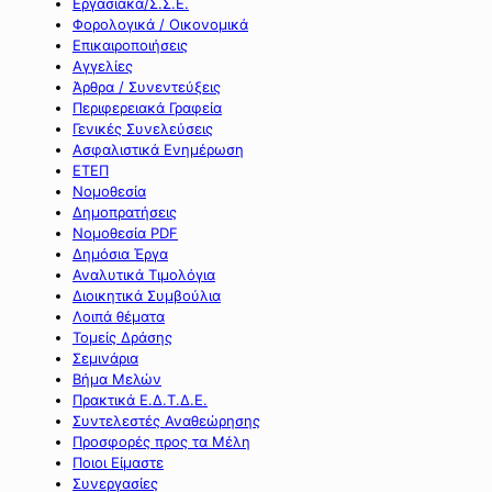
Εργασιακά/Σ.Σ.Ε.
Φορολογικά / Οικονομικά
Επικαιροποιήσεις
Αγγελίες
Άρθρα / Συνεντεύξεις
Περιφερειακά Γραφεία
Γενικές Συνελεύσεις
Ασφαλιστικά Ενημέρωση
ΕΤΕΠ
Νομοθεσία
Δημοπρατήσεις
Νομοθεσία PDF
Δημόσια Έργα
Αναλυτικά Τιμολόγια
Διοικητικά Συμβούλια
Λοιπά θέματα
Τομείς Δράσης
Σεμινάρια
Βήμα Μελών
Πρακτικά Ε.Δ.Τ.Δ.Ε.
Συντελεστές Αναθεώρησης
Προσφορές προς τα Μέλη
Ποιοι Είμαστε
Συνεργασίες