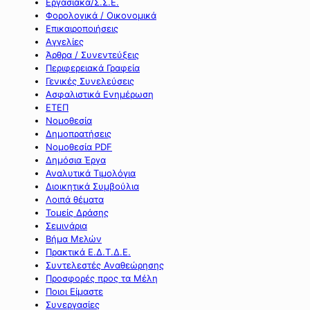
Εργασιακά/Σ.Σ.Ε.
Φορολογικά / Οικονομικά
Επικαιροποιήσεις
Αγγελίες
Άρθρα / Συνεντεύξεις
Περιφερειακά Γραφεία
Γενικές Συνελεύσεις
Ασφαλιστικά Ενημέρωση
ΕΤΕΠ
Νομοθεσία
Δημοπρατήσεις
Νομοθεσία PDF
Δημόσια Έργα
Αναλυτικά Τιμολόγια
Διοικητικά Συμβούλια
Λοιπά θέματα
Τομείς Δράσης
Σεμινάρια
Βήμα Μελών
Πρακτικά Ε.Δ.Τ.Δ.Ε.
Συντελεστές Αναθεώρησης
Προσφορές προς τα Μέλη
Ποιοι Είμαστε
Συνεργασίες