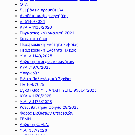
ΟΤΑ
Συμβάσεις προμηθειών
Αναθέτουσα(ες) αρχή(ές)
ν. 5140/2024
ΚΥΑ Α.1138/2020
Πυρκαγιές καλοκαιριού 2021
Κατώτατα όρια
Περιφερειακή Ενότητα Ευβοίας
Περιφερειακή Ενότητα Ηλείας
Υ.Α. Α.1149/2025
Δήλωση στοιχείων ακινήτων
ΚΥΑ 71970/2025
Υπερωρίες
Ειδικά Πολεοδομικά Σχέδια
ΠΔ 104/2025
Εγκύκλιος ΥΠ. ΑΝΑΠΤΥΞΗΣ 99864/2025
ΚΥΑ Α.1176/2025
Υ.Α. Α.1173/2025
Κατευθυντήρια Οδηγία 29/2025
Φόρος μισθωτών υπηρεσιών
ΓΕΜΗ
Δήλωση Φ.Μ.Α.
Υ.Α. 357/2026