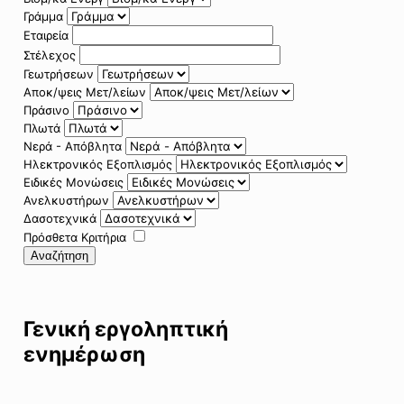
Γράμμα
Εταιρεία
Στέλεχος
Γεωτρήσεων
Αποκ/ψεις Μετ/λείων
Πράσινο
Πλωτά
Νερά - Απόβλητα
Ηλεκτρονικός Εξοπλισμός
Ειδικές Μονώσεις
Ανελκυστήρων
Δασοτεχνικά
Πρόσθετα Κριτήρια
Αναζήτηση
Γενική εργοληπτική
ενημέρωση