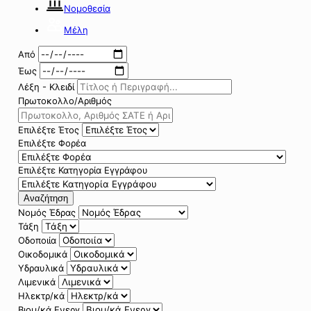
Νομοθεσία
Μέλη
Από
Έως
Λέξη - Κλειδί
Πρωτοκολλο/Αριθμός
Επιλέξτε Έτος
Επιλέξτε Φορέα
Επιλέξτε Κατηγορία Εγγράφου
Αναζήτηση
Νομός Έδρας
Τάξη
Οδοποιία
Οικοδομικά
Υδραυλικά
Λιμενικά
Ηλεκτρ/κά
Βιομ/κά Ενεργ