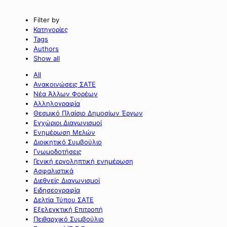
Filter by
Κατηγορίες
Tags
Authors
Show all
All
Ανακοινώσεις ΣΑΤΕ
Νέα Άλλων Φορέων
Αλληλογραφία
Θεσμικό Πλαίσιο Δημοσίων Έργων
Εγχώριοι Διαγωνισμοί
Ενημέρωση Μελών
Διοικητικό Συμβούλιο
Γνωμοδοτήσεις
Γενική εργοληπτική ενημέρωση
Ασφαλιστικά
Διεθνείς Διαγωνισμοί
Ειδησεογραφία
Δελτία Τύπου ΣΑΤΕ
Εξελεγκτική Επιτροπή
Πειθαρχικό Συμβούλιο