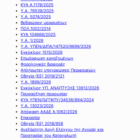
ΚΥΑ Α.1178/2025
Υ.Α. 79539/2025
Υ.Α. 5074/2025
Βεβαιώσεις μερισμάτων
ΠΟΛ.1002/2014
ΚΥΑ 104666/2025
Υ.Α. 1/2026
Υ.Α. ΥΠΕΝ/ΔΙΠΑ/147520/9699/2026
Εγκύκλιος 1515/2026
Επιμόρφωση εργαζομένων
Φορολογικές διαφορές
Απλήρωτες υποχρεώσεις Περιφερειών
Οδηγία (ΕΕ) 2019/2121
Υ.Α. 1899/2026
Εγκύκλιος ΥΠ. ΑΝΑΠΤΥΞΗΣ 13912/2026
Προσαύξηση περιουσίας
ΚΥΑ ΥΠΕΝ/ΓρΓΓΦΠΥ/34536/894/2024
Υ.Α. 13023/2026
Απόφαση ΑΑΔΕ Α.1062/2026
Επικαρπία
Οδηγία (ΕΕ) 2018/958
Ανεξάρτητη Αρχή Ελέγχου της Αγοράς και
Προστασίας του Καταναλωτή