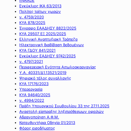
myAADE
Εγκύκλιος ΙΚΑ 63/2013
Πολίτες τρίτων χωρών
ν. 4759/2020
ΚΥΑ 878/2025
Έγγραφο ΕΑΑΔΗΣΥ 8822/2025
ΚΥΑ 29507 ΕΞ 2025/2025
Ελληνική Αναπτυξιακή Τράπεζα
Ηλεκτρονική διαβίβαση δεδομένων
ΚΥΑ ΓΔΟΥ 841/2021
Εγκύκλιος ΕΑΔΗΣΥ 9742/2025
ν. 4797/2021
Περιφερειακή Ενότητα Αιτωλοακαρνανίας
Υ.Α. 40331/Δ1.13521/2019
Ψηφιακό τέλος συναλλαγής
ΚΥΑ 17176/2023
Υπερεργασία
ΚΥΑ 94640/2025
ν. 4994/2022
Πράξη Υπουργικού Συμβουλίου 33 της 27.11.2025
Αναστολή είσπραξης ληξιπρόθεσμων οφειλών
Αδρανοποίηση Α.Φ.Μ.
Κατευθυντήρια Οδηγία 01/2013
Φόρος εισοδήματος