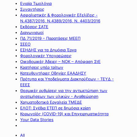
Ενιαία Τιμολόγια
Συναντήσεις
Ασφαλιστικές & Φορολογικές Εξελίξεις -
Ν.4387/2016, Ν.4389/2016, Ν. 4403/2016
Εκδόσεις ΣΑΤΕ
Διαγωνισμοί
ΠΔ 71/2019 – Παρατάσεις ΜΕΕΠ
ΣΕΕΟ
ΕΣΗΔΗΣ για τα Δημόσια Έργα
Φορολογικές Υποχρεώσεις
Οικοδομικές Άδειες – ΝΟΚ – Απόφαση ΣτΕ
Κρατήσεις υπέρ τρίτων
Κατευθυντήριες Οδηγίες ΕΑΑΔΗΣΥ
Πρότυπα και Υποδείγματα Διακηρύξεων - ΤΕΥΔ -
ΕΕΕΣ
Θεσμικές ρυθμίσεις για την αντιμετώπιση των
ανατιμήσεων των υλικών - Αναθεώρηση
Χρηματοδοτικά Εργαλεία ΤΜΕΔΕ
ΕΛΟΤ: Σχέδια ΕΤΕΠ σε δημόσια κρίση
Κορωνοϊός (COVID-19) και Επιχειρηματικότητα
Your Data Stories
All