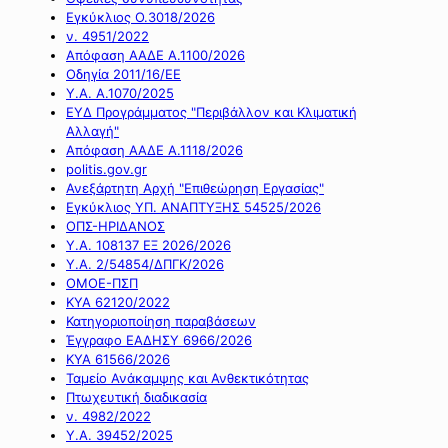
Εγκύκλιος Ο.3018/2026
ν. 4951/2022
Απόφαση ΑΑΔΕ Α.1100/2026
Οδηγία 2011/16/ΕΕ
Υ.Α. Α.1070/2025
ΕΥΔ Προγράμματος "Περιβάλλον και Κλιματική
Αλλαγή"
Απόφαση ΑΑΔΕ Α.1118/2026
politis.gov.gr
Ανεξάρτητη Αρχή "Επιθεώρηση Εργασίας"
Εγκύκλιος ΥΠ. ΑΝΑΠΤΥΞΗΣ 54525/2026
ΟΠΣ-ΗΡΙΔΑΝΟΣ
Υ.Α. 108137 ΕΞ 2026/2026
Υ.Α. 2/54854/ΔΠΓΚ/2026
ΟΜΟΕ-ΠΣΠ
ΚΥΑ 62120/2022
Κατηγοριοποίηση παραβάσεων
Έγγραφο ΕΑΔΗΣΥ 6966/2026
ΚΥΑ 61566/2026
Ταμείο Ανάκαμψης και Ανθεκτικότητας
Πτωχευτική διαδικασία
ν. 4982/2022
Υ.Α. 39452/2025