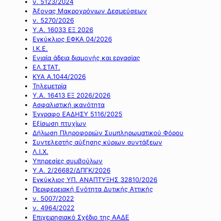
ν. 5123/2024
Άξονας Μακροχρόνιων Δεσμεύσεων
ν. 5270/2026
Υ.Α. 16033 ΕΞ 2026
Εγκύκλιος ΕΦΚΑ 04/2026
Ι.Κ.Ε.
Ενιαία άδεια διαμονής και εργασίας
ΕΛ.ΣΤΑΤ.
ΚΥΑ Α.1044/2026
Τηλεμετρία
Υ.Α. 16413 ΕΞ 2026/2026
Ασφαλιστική ικανότητα
Έγγραφο ΕΑΔΗΣΥ 5116/2025
Εξίσωση πτυχίων
Δήλωση Πληροφοριών Συμπληρωματικού Φόρου
Συντελεστής αύξησης κύριων συντάξεων
Λ.Ι.Χ.
Υπηρεσίες συμβούλων
Υ.Α. 2/26682/ΔΠΓΚ/2026
Εγκύκλιος ΥΠ. ΑΝΑΠΤΥΞΗΣ 32810/2026
Περιφερειακή Ενότητα Δυτικής Αττικής
ν. 5007/2022
ν. 4964/2022
Επιχειρησιακό Σχέδιο της ΑΑΔΕ