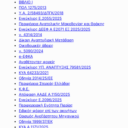
ΒΙΒΛΙΟ Ι
ΠΟΛ 1275/2013
Υ.Α. 2/58493/ΔΠΓΚ/2018
Εγκύκλιος Ε.2055/2025
Περιφέρεια Ανατολικής Μακεδονίας και Θράκης
Εγκύκλιος ΔΕΕΦ Α Ε2071 ΕΞ 2025/2025
ν. 4314/2014
Δίκαιη Αναπτυξιακή Μετάβαση
Οικοδομικές άδειες
ν. 5090/2024
e-ΕΦΚΑ
Αναθέτοντες φορείς
Εγκύκλιος ΥΠ. ΑΝΑΠΤΥΞΗΣ 79581/2025
ΚΥΑ 64233/2021
Οδηγία 2014/25/ΕΕ
Περιφέρεια Στερεάς Ελλάδας
Κ.Φ.Ε.
Απόφαση ΑΑΔΕ Α.1150/2025
Εγκύκλιος Ε.2096/2025
Περιφερειακή Ενότητα Πιερίας
Ειδικός φόρος επί των ακινήτων
Ορισμός Ανεξάρτητου Μηχανικού
Οδηγία 1999/37/ΕΚ
ΚΥΑ Α.1171/2025