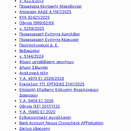
ν. 4223/2013
Περιφέρεια Κεντρικής Μακεδονίας
Απόφαση ΑΑΔΕ Α.1167/2025
ΚΥΑ 92421/2025
Οδηγία 1999/62/ΕΚ
ν. 5259/2025
Περιφερειακή Ενότητα Αργολίδας
Περιφερειακή Ενότητα Κέρκυρας
Προϋπολογισμοί Δ. Ε.
Βεβαιώσεις
ν. 5144/2024
Φόρος μεταβίβασης ακινήτων
Δήμος Σιθωνίας
Αναλογικά τέλη
Υ.Α. 4970 ΕΞ 2026/2026
Εγκύκλιος ΥΠ. ΕΡΓΑΣΙΑΣ 2141/2025
Επιτροπή Εξώδικης Επίλυσης Φορολογικών
Διαφορών
Υ.Α. 9404 ΕΞ 2026
Οδηγία (ΕΕ) 2017/1132
Υ.Α. 15660 ΕΞ 2020
Ενδοκοινοτικές συναλλαγές
Bank Account Nexus Crosscheck APPplication
Δίκτυα ύδρευσης