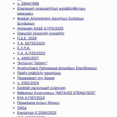
ν. 2664/1998
Επιστροφή αχρεωστήτως καταβληθέντων
εισφορών
Φορέας Αξιοποίησης Ακινήτων Ενόπλων
Δυνάμεων
Απόφαση ΑΑΔΕ Α.1115/2025
Ορκωτός ελεγκτής-λογιστής
Π.Δ.Ε. 2026
Υ.Α. 62735/2025
Ε.Λ.Π.Κ.
Υ.Α. Α.1125/2025
ν. 4495/2017
"Αντώνης Τρίτσης"
Αναπτυξιακό Πρόγραμμα Δημοσίων Επενδύσεων
Πράξη επιβολής προστίμου
Περιφέρειες της Χώρας
ν. 5162/2024
Εφάπαξ οικονομική ενίσχυση
Καθεστώς Ενισχύσεων “ΜΕΓΑΛΕΣ ΕΠΕΝΔΥΣΕΙΣ”
ΚΥΑ Α.1197/2024
Περιφέρεια Ιονίων Νήσων
ΟΑΕΔ
Εγκύκλιος Ε.2094/2025