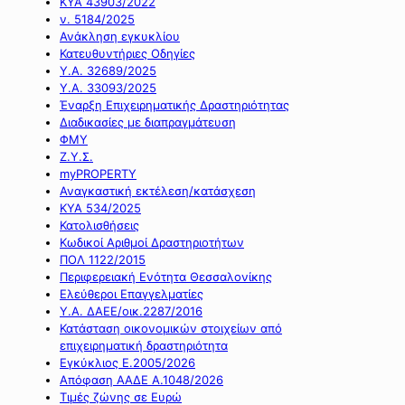
ΚΥΑ 43903/2022
ν. 5184/2025
Ανάκληση εγκυκλίου
Κατευθυντήριες Οδηγίες
Υ.Α. 32689/2025
Υ.Α. 33093/2025
Έναρξη Επιχειρηματικής Δραστηριότητας
Διαδικασίες με διαπραγμάτευση
ΦΜΥ
Ζ.Υ.Σ.
myPROPERTY
Αναγκαστική εκτέλεση/κατάσχεση
ΚΥΑ 534/2025
Κατολισθήσεις
Κωδικοί Αριθμοί Δραστηριοτήτων
ΠΟΛ 1122/2015
Περιφερειακή Ενότητα Θεσσαλονίκης
Ελεύθεροι Επαγγελματίες
Υ.Α. ΔΑΕΕ/οικ.2287/2016
Κατάσταση οικονομικών στοιχείων από
επιχειρηματική δραστηριότητα
Εγκύκλιος Ε.2005/2026
Απόφαση ΑΑΔΕ Α.1048/2026
Τιμές ζώνης σε Ευρώ