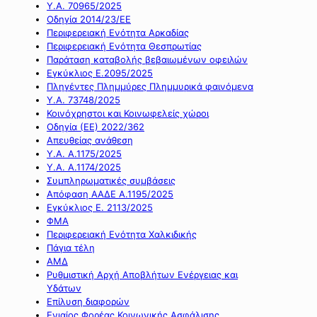
Υ.Α. 70965/2025
Οδηγία 2014/23/ΕΕ
Περιφερειακή Ενότητα Αρκαδίας
Περιφερειακή Ενότητα Θεσπρωτίας
Παράταση καταβολής βεβαιωμένων οφειλών
Εγκύκλιος Ε.2095/2025
Πληγέντες Πλημμύρες Πλημμυρικά φαινόμενα
Υ.Α. 73748/2025
Κοινόχρηστοι και Κοινωφελείς χώροι
Οδηγία (ΕΕ) 2022/362
Απευθείας ανάθεση
Υ.Α. Α.1175/2025
Υ.Α. Α.1174/2025
Συμπληρωματικές συμβάσεις
Απόφαση ΑΑΔΕ Α.1195/2025
Εγκύκλιος Ε. 2113/2025
ΦΜΑ
Περιφερειακή Ενότητα Χαλκιδικής
Πάγια τέλη
ΑΜΔ
Ρυθμιστική Αρχή Αποβλήτων Ενέργειας και
Υδάτων
Επίλυση διαφορών
Ενιαίος Φορέας Κοινωνικής Ασφάλισης