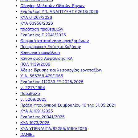
Οδηγίες Μελετών Οδικών Έργων
Εγκύκλιος ΥΠ. ΑΝΑΠΤΥΞΗΣ 62618/2026
ΚΥΑ 61267/2026
ΚΥΑ 63958/2026
παράταση προθεσμιών
Εγκύκλιος Ε.2041/2025
Θερμική καταπόνηση εργαζομένων
Περιφερειακή Ενότητα Κοζάνης
Κοινωνική ασφάλιση
Κανονισμός Ασφάλισης ΙΚΑ
ΠΟΛ 1139/2006
Άδειες ίδρυσης και λειτουργίας εργοταξίων
Υ.Α. 55575/Ι.479/1965
Εγκύκλιος 112033 ΕΞ 2025/2025
ν. 2217/1994
Παράβολο
ν. 5209/2025
Πράξη Υπουργικού Συμβουλίου 16 της 31.05.2021
ΚΥΑ Α.1091/2025
Εγκύκλιος 20041/2025
ΚΥΑ 1973/2025
ΚΥΑ ΥΠΕΝ/ΔΙΠΑ/82255/5190/2025
DANIEL