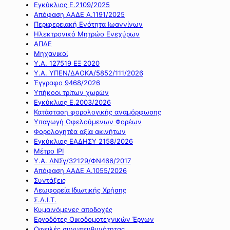
Εγκύκλιος Ε.2109/2025
Απόφαση ΑΑΔΕ Α.1191/2025
Περιφερειακή Ενότητα Ιωαννίνων
Ηλεκτρονικό Μητρώο Ενεχύρων
ΑΠΔΕ
Μηχανικοί
Υ.Α. 127519 ΕΞ 2020
Υ.Α. ΥΠΕΝ/ΔΑΟΚΑ/5852/111/2026
Έγγραφο 9468/2026
Υπήκοοι τρίτων χωρών
Εγκύκλιος Ε.2003/2026
Κατάσταση φορολογικής αναμόρφωσης
Υπαγωγή Ωφελούμενων Φορέων
Φορολογητέα αξία ακινήτων
Εγκύκλιος ΕΑΔΗΣΥ 2158/2026
Μέτρο IPI
Υ.Α. ΔΝΣγ/32129/ΦΝ466/2017
Απόφαση ΑΑΔΕ Α.1055/2026
Συντάξεις
Λεωφορεία Ιδιωτικής Χρήσης
Σ.Δ.Ι.Τ.
Κυμαινόμενες αποδοχές
Εργοδότες Οικοδομοτεχνικών Έργων
Οφειλές συνυπευθυνότητας