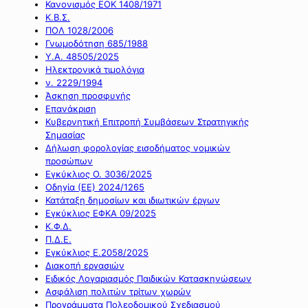
Κανονισμός ΕΟΚ 1408/1971
Κ.Β.Σ.
ΠΟΛ 1028/2006
Γνωμοδότηση 685/1988
Υ.Α. 48505/2025
Ηλεκτρονικά τιμολόγια
ν. 2229/1994
Άσκηση προσφυγής
Επανάκριση
Κυβερνητική Επιτροπή Συμβάσεων Στρατηγικής
Σημασίας
Δήλωση φορολογίας εισοδήματος νομικών
προσώπων
Εγκύκλιος Ο. 3036/2025
Οδηγία (ΕΕ) 2024/1265
Κατάταξη δημοσίων και ιδιωτικών έργων
Εγκύκλιος ΕΦΚΑ 09/2025
Κ.Φ.Δ.
Π.Δ.Ε.
Εγκύκλιος Ε.2058/2025
Διακοπή εργασιών
Ειδικός Λογαριασμός Παιδικών Κατασκηνώσεων
Ασφάλιση πολιτών τρίτων χωρών
Προγράμματα Πολεοδομικού Σχεδιασμού