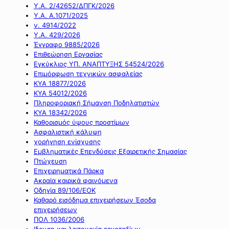
Υ.Α. 2/42652/ΔΠΓΚ/2026
Υ.Α. Α.1071/2025
ν. 4914/2022
Υ.Α. 429/2026
Έγγραφο 9885/2026
Επιθεώρηση Εργασίας
Εγκύκλιος ΥΠ. ΑΝΑΠΤΥΞΗΣ 54524/2026
Επιμόρφωση τεχνικών ασφαλείας
ΚΥΑ 18877/2026
ΚΥΑ 54012/2026
Πληροφοριακή Σήμανση Ποδηλατιστών
ΚΥΑ 18342/2026
Καθορισμός ύψους προστίμων
Ασφαλιστική κάλυψη
χορήγηση ενίσχυσης
Εμβληματικές Επενδύσεις Εξαιρετικής Σημασίας
Πτώχευση
Επιχειρηματικά Πάρκα
Ακραία καιρικά φαινόμενα
Οδηγία 89/106/ΕΟΚ
Καθαρό εισόδημα επιχειρήσεων Έσοδα
επιχειρήσεων
ΠΟΛ 1036/2006
Ιδρυση και λειτουργία εργοταξίων