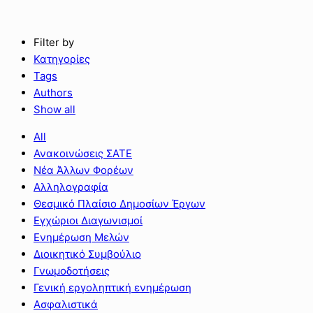
Filter by
Κατηγορίες
Tags
Authors
Show all
All
Ανακοινώσεις ΣΑΤΕ
Νέα Άλλων Φορέων
Αλληλογραφία
Θεσμικό Πλαίσιο Δημοσίων Έργων
Εγχώριοι Διαγωνισμοί
Ενημέρωση Μελών
Διοικητικό Συμβούλιο
Γνωμοδοτήσεις
Γενική εργοληπτική ενημέρωση
Ασφαλιστικά