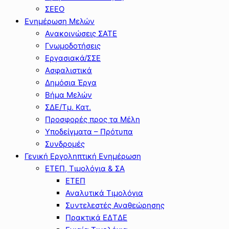
ΣΕΕΟ
Ενημέρωση Μελών
Ανακοινώσεις ΣΑΤΕ
Γνωμοδοτήσεις
Εργασιακά/ΣΣΕ
Ασφαλιστικά
Δημόσια Έργα
Βήμα Μελών
ΣΔΕ/Τμ. Κατ.
Προσφορές προς τα Μέλη
Υποδείγματα – Πρότυπα
Συνδρομές
Γενική Εργοληπτική Ενημέρωση
ΕΤΕΠ, Τιμολόγια & ΣΑ
ΕΤΕΠ
Αναλυτικά Τιμολόγια
Συντελεστές Αναθεώρησης
Πρακτικά ΕΔΤΔΕ