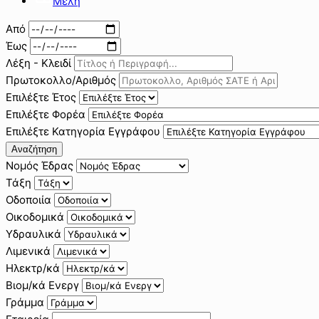
Μέλη
Από
Έως
Λέξη - Κλειδί
Πρωτοκολλο/Αριθμός
Επιλέξτε Έτος
Επιλέξτε Φορέα
Επιλέξτε Κατηγορία Εγγράφου
Αναζήτηση
Νομός Έδρας
Τάξη
Οδοποιία
Οικοδομικά
Υδραυλικά
Λιμενικά
Ηλεκτρ/κά
Βιομ/κά Ενεργ
Γράμμα