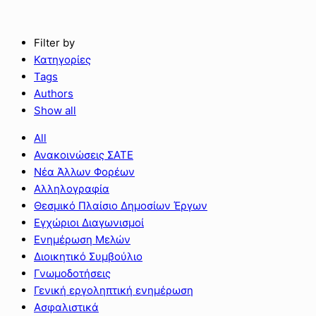
Filter by
Κατηγορίες
Tags
Authors
Show all
All
Ανακοινώσεις ΣΑΤΕ
Νέα Άλλων Φορέων
Αλληλογραφία
Θεσμικό Πλαίσιο Δημοσίων Έργων
Εγχώριοι Διαγωνισμοί
Ενημέρωση Μελών
Διοικητικό Συμβούλιο
Γνωμοδοτήσεις
Γενική εργοληπτική ενημέρωση
Ασφαλιστικά