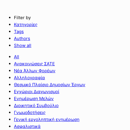
Filter by
Κατηγορίες
Tags
Authors
Show all
All
Ανακοινώσεις ΣΑΤΕ
Νέα Άλλων Φορέων
Αλληλογραφία
Θεσμικό Πλαίσιο Δημοσίων Έργων
Εγχώριοι Διαγωνισμοί
Ενημέρωση Μελών
Διοικητικό Συμβούλιο
Γνωμοδοτήσεις
Γενική εργοληπτική ενημέρωση
Ασφαλιστικά