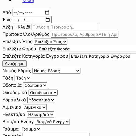
Μέλη
Από
Έως
Λέξη - Κλειδί
Πρωτοκολλο/Αριθμός
Επιλέξτε Έτος
Επιλέξτε Φορέα
Επιλέξτε Κατηγορία Εγγράφου
Αναζήτηση
Νομός Έδρας
Τάξη
Οδοποιία
Οικοδομικά
Υδραυλικά
Λιμενικά
Ηλεκτρ/κά
Βιομ/κά Ενεργ
Γράμμα