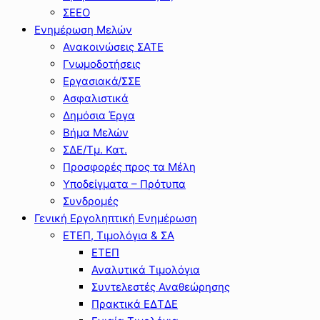
ΣΕΕΟ
Ενημέρωση Μελών
Ανακοινώσεις ΣΑΤΕ
Γνωμοδοτήσεις
Εργασιακά/ΣΣΕ
Ασφαλιστικά
Δημόσια Έργα
Βήμα Μελών
ΣΔΕ/Τμ. Κατ.
Προσφορές προς τα Μέλη
Υποδείγματα – Πρότυπα
Συνδρομές
Γενική Εργοληπτική Ενημέρωση
ΕΤΕΠ, Τιμολόγια & ΣΑ
ΕΤΕΠ
Αναλυτικά Τιμολόγια
Συντελεστές Αναθεώρησης
Πρακτικά ΕΔΤΔΕ