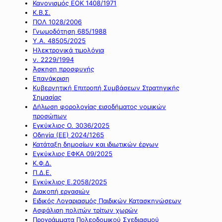
Κανονισμός ΕΟΚ 1408/1971
Κ.Β.Σ.
ΠΟΛ 1028/2006
Γνωμοδότηση 685/1988
Υ.Α. 48505/2025
Ηλεκτρονικά τιμολόγια
ν. 2229/1994
Άσκηση προσφυγής
Επανάκριση
Κυβερνητική Επιτροπή Συμβάσεων Στρατηγικής
Σημασίας
Δήλωση φορολογίας εισοδήματος νομικών
προσώπων
Εγκύκλιος Ο. 3036/2025
Οδηγία (ΕΕ) 2024/1265
Κατάταξη δημοσίων και ιδιωτικών έργων
Εγκύκλιος ΕΦΚΑ 09/2025
Κ.Φ.Δ.
Π.Δ.Ε.
Εγκύκλιος Ε.2058/2025
Διακοπή εργασιών
Ειδικός Λογαριασμός Παιδικών Κατασκηνώσεων
Ασφάλιση πολιτών τρίτων χωρών
Προγράμματα Πολεοδομικού Σχεδιασμού