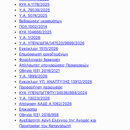
ΚΥΑ Α.1178/2025
Υ.Α. 79539/2025
Υ.Α. 5074/2025
Βεβαιώσεις μερισμάτων
ΠΟΛ.1002/2014
ΚΥΑ 104666/2025
Υ.Α. 1/2026
Υ.Α. ΥΠΕΝ/ΔΙΠΑ/147520/9699/2026
Εγκύκλιος 1515/2026
Επιμόρφωση εργαζομένων
Φορολογικές διαφορές
Απλήρωτες υποχρεώσεις Περιφερειών
Οδηγία (ΕΕ) 2019/2121
Υ.Α. 1899/2026
Εγκύκλιος ΥΠ. ΑΝΑΠΤΥΞΗΣ 13912/2026
Προσαύξηση περιουσίας
ΚΥΑ ΥΠΕΝ/ΓρΓΓΦΠΥ/34536/894/2024
Υ.Α. 13023/2026
Απόφαση ΑΑΔΕ Α.1062/2026
Επικαρπία
Οδηγία (ΕΕ) 2018/958
Ανεξάρτητη Αρχή Ελέγχου της Αγοράς και
Προστασίας του Καταναλωτή