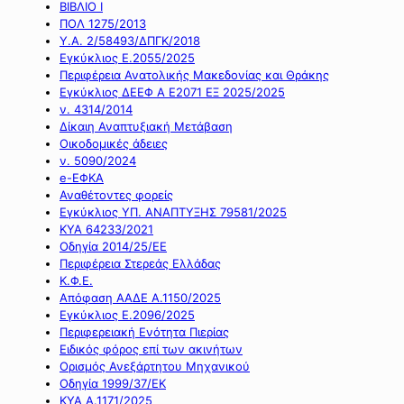
ΒΙΒΛΙΟ Ι
ΠΟΛ 1275/2013
Υ.Α. 2/58493/ΔΠΓΚ/2018
Εγκύκλιος Ε.2055/2025
Περιφέρεια Ανατολικής Μακεδονίας και Θράκης
Εγκύκλιος ΔΕΕΦ Α Ε2071 ΕΞ 2025/2025
ν. 4314/2014
Δίκαιη Αναπτυξιακή Μετάβαση
Οικοδομικές άδειες
ν. 5090/2024
e-ΕΦΚΑ
Αναθέτοντες φορείς
Εγκύκλιος ΥΠ. ΑΝΑΠΤΥΞΗΣ 79581/2025
ΚΥΑ 64233/2021
Οδηγία 2014/25/ΕΕ
Περιφέρεια Στερεάς Ελλάδας
Κ.Φ.Ε.
Απόφαση ΑΑΔΕ Α.1150/2025
Εγκύκλιος Ε.2096/2025
Περιφερειακή Ενότητα Πιερίας
Ειδικός φόρος επί των ακινήτων
Ορισμός Ανεξάρτητου Μηχανικού
Οδηγία 1999/37/ΕΚ
ΚΥΑ Α.1171/2025