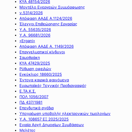
ΚΥΑ 48154/2026
Μοντέλο Ενεργειών Συμμόρφωσης
ν.5314/2026
Απόφαση ΑΑΔΕ Α.1124/2026
Έλεγχοι Επιθεώρησης Εργασίας
Υ.Α. 55635/2026
Υ.Α. 96681/2026
«Ergani»
Απόφαση ΑΑΔΕ Α. 1149/2026
Επαγγελματικοί κίνδυνοι
Σαμοθράκη
ΚΥΑ 47429/2025
Ρύθμιση οφειλών
Εγκύκλιος 18660/2025
Έντονα καιρικά φαινόμενα
Ευρωπαϊκές Τεχνικές Προδιαγραφές
Ε.ΤΑ.Κ.Σ.
ΠΟΛ 1056/2007
ΠΔ 437/1981
Επενδυτικά σχέδια
Υποχρέωση υποβολής ηλεκτρονικών τιμολογίων
Υ.Α. 108657 ΕΞ 2025/2025
Ενιαία Αρχή Δημοσίων Συμβάσεων
Μελέτες