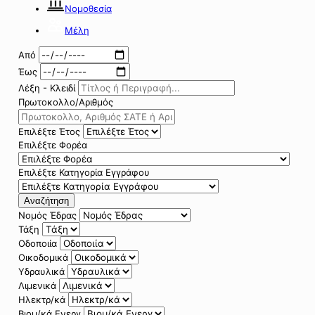
Νομοθεσία
Μέλη
Από
Έως
Λέξη - Κλειδί
Πρωτοκολλο/Αριθμός
Επιλέξτε Έτος
Επιλέξτε Φορέα
Επιλέξτε Κατηγορία Εγγράφου
Αναζήτηση
Νομός Έδρας
Τάξη
Οδοποιία
Οικοδομικά
Υδραυλικά
Λιμενικά
Ηλεκτρ/κά
Βιομ/κά Ενεργ