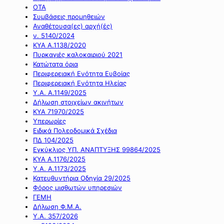
ΟΤΑ
Συμβάσεις προμηθειών
Αναθέτουσα(ες) αρχή(ές)
ν. 5140/2024
ΚΥΑ Α.1138/2020
Πυρκαγιές καλοκαιριού 2021
Κατώτατα όρια
Περιφερειακή Ενότητα Ευβοίας
Περιφερειακή Ενότητα Ηλείας
Υ.Α. Α.1149/2025
Δήλωση στοιχείων ακινήτων
ΚΥΑ 71970/2025
Υπερωρίες
Ειδικά Πολεοδομικά Σχέδια
ΠΔ 104/2025
Εγκύκλιος ΥΠ. ΑΝΑΠΤΥΞΗΣ 99864/2025
ΚΥΑ Α.1176/2025
Υ.Α. Α.1173/2025
Κατευθυντήρια Οδηγία 29/2025
Φόρος μισθωτών υπηρεσιών
ΓΕΜΗ
Δήλωση Φ.Μ.Α.
Υ.Α. 357/2026