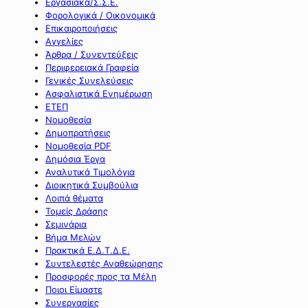
Εργασιακά/Σ.Σ.Ε.
Φορολογικά / Οικονομικά
Επικαιροποιήσεις
Αγγελίες
Άρθρα / Συνεντεύξεις
Περιφερειακά Γραφεία
Γενικές Συνελεύσεις
Ασφαλιστικά Ενημέρωση
ΕΤΕΠ
Νομοθεσία
Δημοπρατήσεις
Νομοθεσία PDF
Δημόσια Έργα
Αναλυτικά Τιμολόγια
Διοικητικά Συμβούλια
Λοιπά θέματα
Τομείς Δράσης
Σεμινάρια
Βήμα Μελών
Πρακτικά Ε.Δ.Τ.Δ.Ε.
Συντελεστές Αναθεώρησης
Προσφορές προς τα Μέλη
Ποιοι Είμαστε
Συνεργασίες