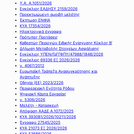
Υ.Α. Α.1051/2026
Εγκύκλιος ΕΑΔΗΣΥ 2159/2026
Προεκτιμώμενη αμοιβή μελέτης
Έκπτωση ΕΝΦΙΑ
ΚΥΑ 17354/2026
Ηλεκτρονικά έγγραφα
Πρότυπες Προτάσεις
Καθεστώς Περιοχών Ειδικής Ενίσχυσης Κύκλος Β’
Δήλωση Μεταβολής Στοιχείων Ασφάλισης
Εγκύκλιος ΥΠΕΝ/ΓρΓΓΦΠΥ/47988/1848/2026
Εγκύκλιος 69336 ΕΞ 2026/2026
ν. 4067/2012
Ευρωπαϊκή Τράπεζα Ανασυγκρότησης και
Ανάπτυξης
Οδηγία (ΕΕ) 2023/2226
Περιφερειακή Ενότητα Ρόδου
Ψηφιακή Κάρτα Εργασίας
ν. 5306/2026
Μελέτη - Κατασκευή
Απόφαση ΑΑΔΕ Α.1072/2025
ΚΥΑ 393081/2026/10211/2026
Έγγραφο 27545/2025
ΚΥΑ 21073 ΕΞ 2026/2026
ΚΥΑ 53686/2026