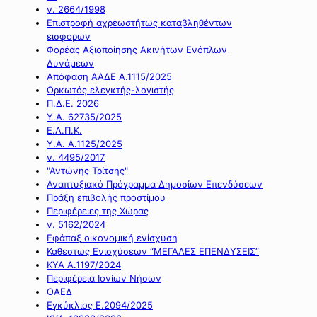
ν. 2664/1998
Επιστροφή αχρεωστήτως καταβληθέντων
εισφορών
Φορέας Αξιοποίησης Ακινήτων Ενόπλων
Δυνάμεων
Απόφαση ΑΑΔΕ Α.1115/2025
Ορκωτός ελεγκτής-λογιστής
Π.Δ.Ε. 2026
Υ.Α. 62735/2025
Ε.Λ.Π.Κ.
Υ.Α. Α.1125/2025
ν. 4495/2017
"Αντώνης Τρίτσης"
Αναπτυξιακό Πρόγραμμα Δημοσίων Επενδύσεων
Πράξη επιβολής προστίμου
Περιφέρειες της Χώρας
ν. 5162/2024
Εφάπαξ οικονομική ενίσχυση
Καθεστώς Ενισχύσεων “ΜΕΓΑΛΕΣ ΕΠΕΝΔΥΣΕΙΣ”
ΚΥΑ Α.1197/2024
Περιφέρεια Ιονίων Νήσων
ΟΑΕΔ
Εγκύκλιος Ε.2094/2025