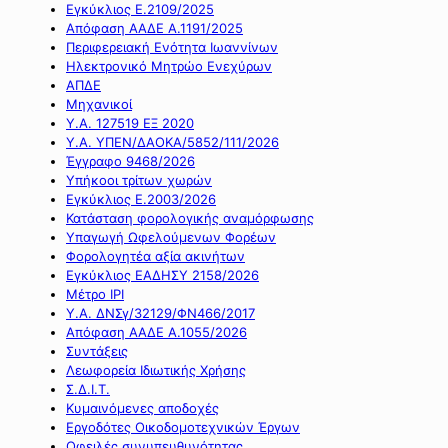
Εγκύκλιος Ε.2109/2025
Απόφαση ΑΑΔΕ Α.1191/2025
Περιφερειακή Ενότητα Ιωαννίνων
Ηλεκτρονικό Μητρώο Ενεχύρων
ΑΠΔΕ
Μηχανικοί
Υ.Α. 127519 ΕΞ 2020
Υ.Α. ΥΠΕΝ/ΔΑΟΚΑ/5852/111/2026
Έγγραφο 9468/2026
Υπήκοοι τρίτων χωρών
Εγκύκλιος Ε.2003/2026
Κατάσταση φορολογικής αναμόρφωσης
Υπαγωγή Ωφελούμενων Φορέων
Φορολογητέα αξία ακινήτων
Εγκύκλιος ΕΑΔΗΣΥ 2158/2026
Μέτρο IPI
Υ.Α. ΔΝΣγ/32129/ΦΝ466/2017
Απόφαση ΑΑΔΕ Α.1055/2026
Συντάξεις
Λεωφορεία Ιδιωτικής Χρήσης
Σ.Δ.Ι.Τ.
Κυμαινόμενες αποδοχές
Εργοδότες Οικοδομοτεχνικών Έργων
Οφειλές συνυπευθυνότητας