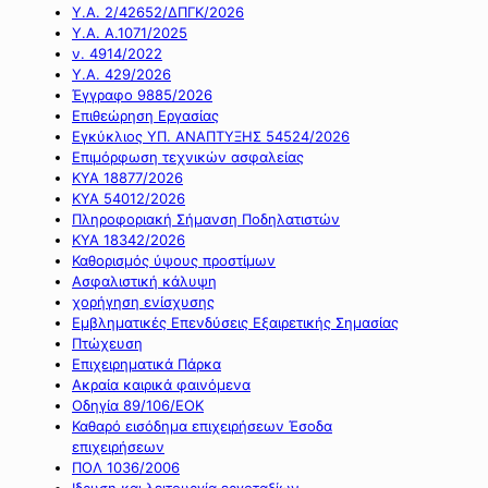
Υ.Α. 2/42652/ΔΠΓΚ/2026
Υ.Α. Α.1071/2025
ν. 4914/2022
Υ.Α. 429/2026
Έγγραφο 9885/2026
Επιθεώρηση Εργασίας
Εγκύκλιος ΥΠ. ΑΝΑΠΤΥΞΗΣ 54524/2026
Επιμόρφωση τεχνικών ασφαλείας
ΚΥΑ 18877/2026
ΚΥΑ 54012/2026
Πληροφοριακή Σήμανση Ποδηλατιστών
ΚΥΑ 18342/2026
Καθορισμός ύψους προστίμων
Ασφαλιστική κάλυψη
χορήγηση ενίσχυσης
Εμβληματικές Επενδύσεις Εξαιρετικής Σημασίας
Πτώχευση
Επιχειρηματικά Πάρκα
Ακραία καιρικά φαινόμενα
Οδηγία 89/106/ΕΟΚ
Καθαρό εισόδημα επιχειρήσεων Έσοδα
επιχειρήσεων
ΠΟΛ 1036/2006
Ιδρυση και λειτουργία εργοταξίων