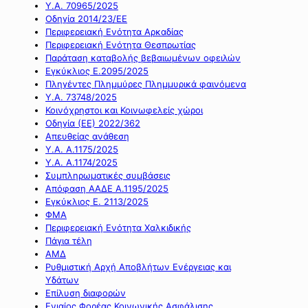
Υ.Α. 70965/2025
Οδηγία 2014/23/ΕΕ
Περιφερειακή Ενότητα Αρκαδίας
Περιφερειακή Ενότητα Θεσπρωτίας
Παράταση καταβολής βεβαιωμένων οφειλών
Εγκύκλιος Ε.2095/2025
Πληγέντες Πλημμύρες Πλημμυρικά φαινόμενα
Υ.Α. 73748/2025
Κοινόχρηστοι και Κοινωφελείς χώροι
Οδηγία (ΕΕ) 2022/362
Απευθείας ανάθεση
Υ.Α. Α.1175/2025
Υ.Α. Α.1174/2025
Συμπληρωματικές συμβάσεις
Απόφαση ΑΑΔΕ Α.1195/2025
Εγκύκλιος Ε. 2113/2025
ΦΜΑ
Περιφερειακή Ενότητα Χαλκιδικής
Πάγια τέλη
ΑΜΔ
Ρυθμιστική Αρχή Αποβλήτων Ενέργειας και
Υδάτων
Επίλυση διαφορών
Ενιαίος Φορέας Κοινωνικής Ασφάλισης