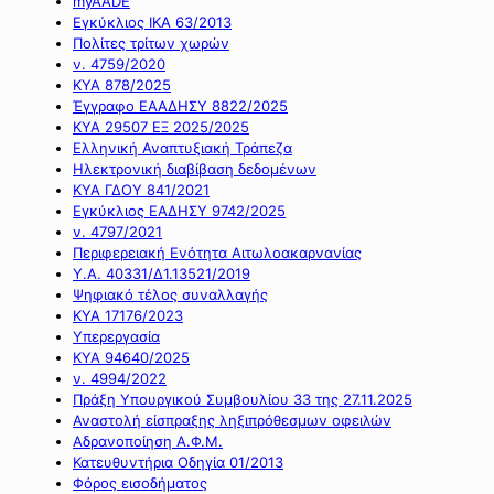
myAADE
Εγκύκλιος ΙΚΑ 63/2013
Πολίτες τρίτων χωρών
ν. 4759/2020
ΚΥΑ 878/2025
Έγγραφο ΕΑΑΔΗΣΥ 8822/2025
ΚΥΑ 29507 ΕΞ 2025/2025
Ελληνική Αναπτυξιακή Τράπεζα
Ηλεκτρονική διαβίβαση δεδομένων
ΚΥΑ ΓΔΟΥ 841/2021
Εγκύκλιος ΕΑΔΗΣΥ 9742/2025
ν. 4797/2021
Περιφερειακή Ενότητα Αιτωλοακαρνανίας
Υ.Α. 40331/Δ1.13521/2019
Ψηφιακό τέλος συναλλαγής
ΚΥΑ 17176/2023
Υπερεργασία
ΚΥΑ 94640/2025
ν. 4994/2022
Πράξη Υπουργικού Συμβουλίου 33 της 27.11.2025
Αναστολή είσπραξης ληξιπρόθεσμων οφειλών
Αδρανοποίηση Α.Φ.Μ.
Κατευθυντήρια Οδηγία 01/2013
Φόρος εισοδήματος