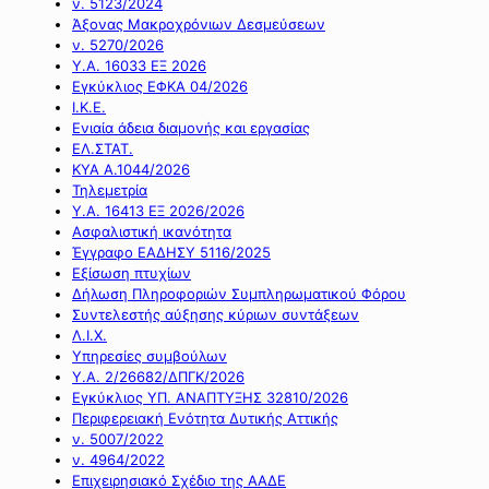
ν. 5123/2024
Άξονας Μακροχρόνιων Δεσμεύσεων
ν. 5270/2026
Υ.Α. 16033 ΕΞ 2026
Εγκύκλιος ΕΦΚΑ 04/2026
Ι.Κ.Ε.
Ενιαία άδεια διαμονής και εργασίας
ΕΛ.ΣΤΑΤ.
ΚΥΑ Α.1044/2026
Τηλεμετρία
Υ.Α. 16413 ΕΞ 2026/2026
Ασφαλιστική ικανότητα
Έγγραφο ΕΑΔΗΣΥ 5116/2025
Εξίσωση πτυχίων
Δήλωση Πληροφοριών Συμπληρωματικού Φόρου
Συντελεστής αύξησης κύριων συντάξεων
Λ.Ι.Χ.
Υπηρεσίες συμβούλων
Υ.Α. 2/26682/ΔΠΓΚ/2026
Εγκύκλιος ΥΠ. ΑΝΑΠΤΥΞΗΣ 32810/2026
Περιφερειακή Ενότητα Δυτικής Αττικής
ν. 5007/2022
ν. 4964/2022
Επιχειρησιακό Σχέδιο της ΑΑΔΕ