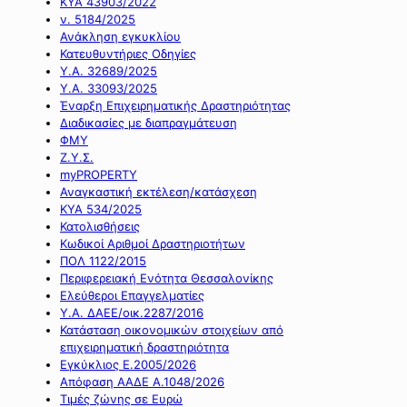
ΚΥΑ 43903/2022
ν. 5184/2025
Ανάκληση εγκυκλίου
Κατευθυντήριες Οδηγίες
Υ.Α. 32689/2025
Υ.Α. 33093/2025
Έναρξη Επιχειρηματικής Δραστηριότητας
Διαδικασίες με διαπραγμάτευση
ΦΜΥ
Ζ.Υ.Σ.
myPROPERTY
Αναγκαστική εκτέλεση/κατάσχεση
ΚΥΑ 534/2025
Κατολισθήσεις
Κωδικοί Αριθμοί Δραστηριοτήτων
ΠΟΛ 1122/2015
Περιφερειακή Ενότητα Θεσσαλονίκης
Ελεύθεροι Επαγγελματίες
Υ.Α. ΔΑΕΕ/οικ.2287/2016
Κατάσταση οικονομικών στοιχείων από
επιχειρηματική δραστηριότητα
Εγκύκλιος Ε.2005/2026
Απόφαση ΑΑΔΕ Α.1048/2026
Τιμές ζώνης σε Ευρώ