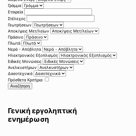
Γράμμα
Εταιρεία
Στέλεχος
Γεωτρήσεων
Αποκ/ψεις Μετ/λείων
Πράσινο
Πλωτά
Νερά - Απόβλητα
Ηλεκτρονικός Εξοπλισμός
Ειδικές Μονώσεις
Ανελκυστήρων
Δασοτεχνικά
Πρόσθετα Κριτήρια
Αναζήτηση
Γενική εργοληπτική
ενημέρωση