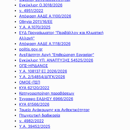
Εγκύκλιος Ο.3018/2026
ν. 4951/2022
Απόφαση ΑΑΔΕ Α.1100/2026
Οδηγία 2011/16/ΕΕ
Υ.Α. Α.1070/2025
ΕΥΔ Προγράμματος "Περιβάλλον και Κλιματική
Αλλαγή"
Απόφαση ΑΑΔΕ Α.1118/2026
politis.gov.gr
Ανεξάρτητη Αρχή "Επιθεώρηση Εργασίας"
Εγκύκλιος ΥΠ. ΑΝΑΠΤΥΞΗΣ 54525/2026
ΟΠΣ-ΗΡΙΔΑΝΟΣ
Υ.Α. 108137 ΕΞ 2026/2026
Υ.Α. 2/54854/ΔΠΓΚ/2026
ΟΜΟΕ-ΠΣΠ
ΚΥΑ 62120/2022
Κατηγοριοποίηση παραβάσεων
Έγγραφο ΕΑΔΗΣΥ 6966/2026
ΚΥΑ 61566/2026
Ταμείο Ανάκαμψης και Ανθεκτικότητας
Πτωχευτική διαδικασία
ν. 4982/2022
Υ.Α. 39452/2025