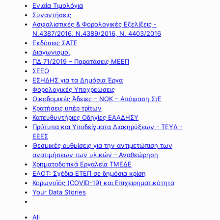
Ενιαία Τιμολόγια
Συναντήσεις
Ασφαλιστικές & Φορολογικές Εξελίξεις -
Ν.4387/2016, Ν.4389/2016, Ν. 4403/2016
Εκδόσεις ΣΑΤΕ
Διαγωνισμοί
ΠΔ 71/2019 – Παρατάσεις ΜΕΕΠ
ΣΕΕΟ
ΕΣΗΔΗΣ για τα Δημόσια Έργα
Φορολογικές Υποχρεώσεις
Οικοδομικές Άδειες – ΝΟΚ – Απόφαση ΣτΕ
Κρατήσεις υπέρ τρίτων
Κατευθυντήριες Οδηγίες ΕΑΑΔΗΣΥ
Πρότυπα και Υποδείγματα Διακηρύξεων - ΤΕΥΔ -
ΕΕΕΣ
Θεσμικές ρυθμίσεις για την αντιμετώπιση των
ανατιμήσεων των υλικών - Αναθεώρηση
Χρηματοδοτικά Εργαλεία ΤΜΕΔΕ
ΕΛΟΤ: Σχέδια ΕΤΕΠ σε δημόσια κρίση
Κορωνοϊός (COVID-19) και Επιχειρηματικότητα
Your Data Stories
All