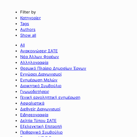
Filter by
Κατηγορίες
Tags
Authors
Show all
All
Ανακοινώσεις ΣΑΤΕ
Νέα Άλλων Φορέων
Αλληλογραφία
Θεσμικό Πλαίσιο Δημοσίων Έργων
Εγχώριοι Διαγωνισμοί
Ενημέρωση Μελών
Διοικητικό Συμβούλιο
Γνωμοδοτήσεις
Γενική εργοληπτική ενημέρωση
Ασφαλιστικά
Διεθνείς Διαγωνισμοί
Ειδησεογραφία
Δελτία Τύπου ΣΑΤΕ
Εξελεγκτική Επιτροπή
Πειθαρχικό Συμβούλιο