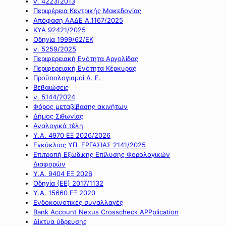
ν. 4223/2013
Περιφέρεια Κεντρικής Μακεδονίας
Απόφαση ΑΑΔΕ Α.1167/2025
ΚΥΑ 92421/2025
Οδηγία 1999/62/ΕΚ
ν. 5259/2025
Περιφερειακή Ενότητα Αργολίδας
Περιφερειακή Ενότητα Κέρκυρας
Προϋπολογισμοί Δ. Ε.
Βεβαιώσεις
ν. 5144/2024
Φόρος μεταβίβασης ακινήτων
Δήμος Σιθωνίας
Αναλογικά τέλη
Υ.Α. 4970 ΕΞ 2026/2026
Εγκύκλιος ΥΠ. ΕΡΓΑΣΙΑΣ 2141/2025
Επιτροπή Εξώδικης Επίλυσης Φορολογικών
Διαφορών
Υ.Α. 9404 ΕΞ 2026
Οδηγία (ΕΕ) 2017/1132
Υ.Α. 15660 ΕΞ 2020
Ενδοκοινοτικές συναλλαγές
Bank Account Nexus Crosscheck APPplication
Δίκτυα ύδρευσης