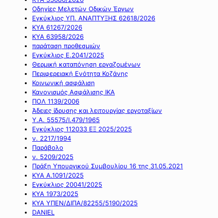
Οδηγίες Μελετών Οδικών Έργων
Εγκύκλιος ΥΠ. ΑΝΑΠΤΥΞΗΣ 62618/2026
ΚΥΑ 61267/2026
ΚΥΑ 63958/2026
παράταση προθεσμιών
Εγκύκλιος Ε.2041/2025
Θερμική καταπόνηση εργαζομένων
Περιφερειακή Ενότητα Κοζάνης
Κοινωνική ασφάλιση
Κανονισμός Ασφάλισης ΙΚΑ
ΠΟΛ 1139/2006
Άδειες ίδρυσης και λειτουργίας εργοταξίων
Υ.Α. 55575/Ι.479/1965
Εγκύκλιος 112033 ΕΞ 2025/2025
ν. 2217/1994
Παράβολο
ν. 5209/2025
Πράξη Υπουργικού Συμβουλίου 16 της 31.05.2021
ΚΥΑ Α.1091/2025
Εγκύκλιος 20041/2025
ΚΥΑ 1973/2025
ΚΥΑ ΥΠΕΝ/ΔΙΠΑ/82255/5190/2025
DANIEL