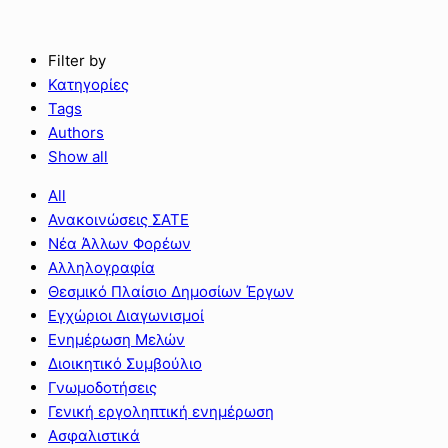
Filter by
Κατηγορίες
Tags
Authors
Show all
All
Ανακοινώσεις ΣΑΤΕ
Νέα Άλλων Φορέων
Αλληλογραφία
Θεσμικό Πλαίσιο Δημοσίων Έργων
Εγχώριοι Διαγωνισμοί
Ενημέρωση Μελών
Διοικητικό Συμβούλιο
Γνωμοδοτήσεις
Γενική εργοληπτική ενημέρωση
Ασφαλιστικά