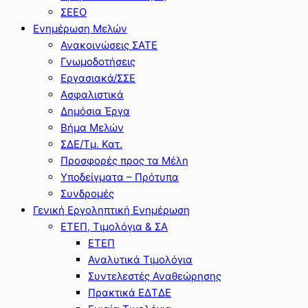
ΣΕΕΟ
Ενημέρωση Μελών
Ανακοινώσεις ΣΑΤΕ
Γνωμοδοτήσεις
Εργασιακά/ΣΣΕ
Ασφαλιστικά
Δημόσια Έργα
Βήμα Μελών
ΣΔΕ/Τμ. Κατ.
Προσφορές προς τα Μέλη
Υποδείγματα – Πρότυπα
Συνδρομές
Γενική Εργοληπτική Ενημέρωση
ΕΤΕΠ, Τιμολόγια & ΣΑ
ΕΤΕΠ
Αναλυτικά Τιμολόγια
Συντελεστές Αναθεώρησης
Πρακτικά ΕΔΤΔΕ