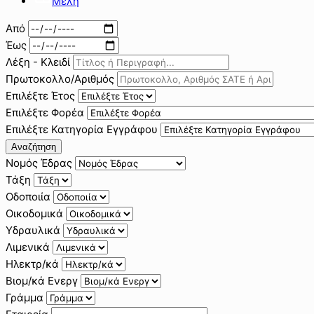
Μέλη
Από
Έως
Λέξη - Κλειδί
Πρωτοκολλο/Αριθμός
Επιλέξτε Έτος
Επιλέξτε Φορέα
Επιλέξτε Κατηγορία Εγγράφου
Αναζήτηση
Νομός Έδρας
Τάξη
Οδοποιία
Οικοδομικά
Υδραυλικά
Λιμενικά
Ηλεκτρ/κά
Βιομ/κά Ενεργ
Γράμμα