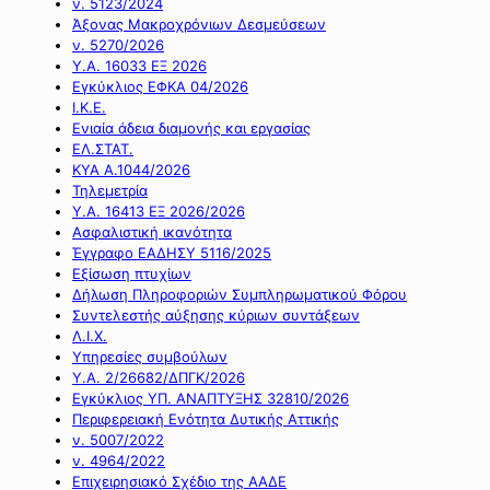
ν. 5123/2024
Άξονας Μακροχρόνιων Δεσμεύσεων
ν. 5270/2026
Υ.Α. 16033 ΕΞ 2026
Εγκύκλιος ΕΦΚΑ 04/2026
Ι.Κ.Ε.
Ενιαία άδεια διαμονής και εργασίας
ΕΛ.ΣΤΑΤ.
ΚΥΑ Α.1044/2026
Τηλεμετρία
Υ.Α. 16413 ΕΞ 2026/2026
Ασφαλιστική ικανότητα
Έγγραφο ΕΑΔΗΣΥ 5116/2025
Εξίσωση πτυχίων
Δήλωση Πληροφοριών Συμπληρωματικού Φόρου
Συντελεστής αύξησης κύριων συντάξεων
Λ.Ι.Χ.
Υπηρεσίες συμβούλων
Υ.Α. 2/26682/ΔΠΓΚ/2026
Εγκύκλιος ΥΠ. ΑΝΑΠΤΥΞΗΣ 32810/2026
Περιφερειακή Ενότητα Δυτικής Αττικής
ν. 5007/2022
ν. 4964/2022
Επιχειρησιακό Σχέδιο της ΑΑΔΕ