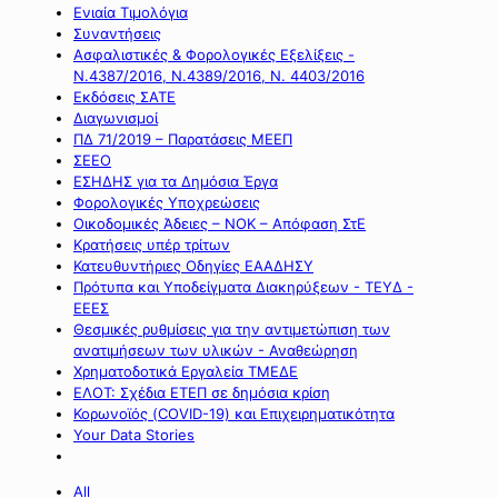
Ενιαία Τιμολόγια
Συναντήσεις
Ασφαλιστικές & Φορολογικές Εξελίξεις -
Ν.4387/2016, Ν.4389/2016, Ν. 4403/2016
Εκδόσεις ΣΑΤΕ
Διαγωνισμοί
ΠΔ 71/2019 – Παρατάσεις ΜΕΕΠ
ΣΕΕΟ
ΕΣΗΔΗΣ για τα Δημόσια Έργα
Φορολογικές Υποχρεώσεις
Οικοδομικές Άδειες – ΝΟΚ – Απόφαση ΣτΕ
Κρατήσεις υπέρ τρίτων
Κατευθυντήριες Οδηγίες ΕΑΑΔΗΣΥ
Πρότυπα και Υποδείγματα Διακηρύξεων - ΤΕΥΔ -
ΕΕΕΣ
Θεσμικές ρυθμίσεις για την αντιμετώπιση των
ανατιμήσεων των υλικών - Αναθεώρηση
Χρηματοδοτικά Εργαλεία ΤΜΕΔΕ
ΕΛΟΤ: Σχέδια ΕΤΕΠ σε δημόσια κρίση
Κορωνοϊός (COVID-19) και Επιχειρηματικότητα
Your Data Stories
All