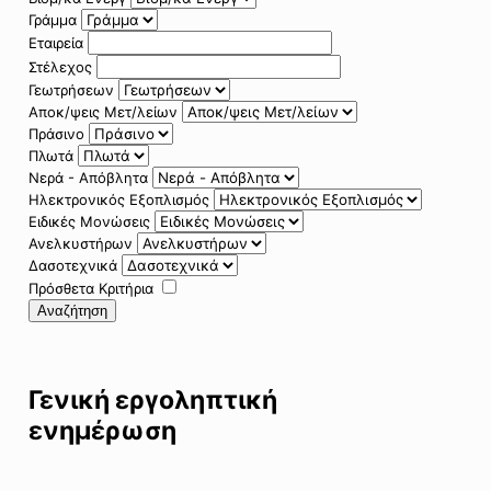
Γράμμα
Εταιρεία
Στέλεχος
Γεωτρήσεων
Αποκ/ψεις Μετ/λείων
Πράσινο
Πλωτά
Νερά - Απόβλητα
Ηλεκτρονικός Εξοπλισμός
Ειδικές Μονώσεις
Ανελκυστήρων
Δασοτεχνικά
Πρόσθετα Κριτήρια
Αναζήτηση
Γενική εργοληπτική
ενημέρωση