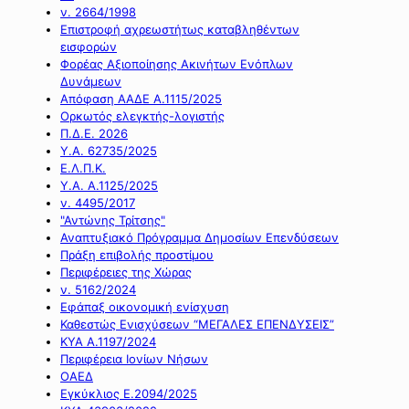
ν. 2664/1998
Επιστροφή αχρεωστήτως καταβληθέντων
εισφορών
Φορέας Αξιοποίησης Ακινήτων Ενόπλων
Δυνάμεων
Απόφαση ΑΑΔΕ Α.1115/2025
Ορκωτός ελεγκτής-λογιστής
Π.Δ.Ε. 2026
Υ.Α. 62735/2025
Ε.Λ.Π.Κ.
Υ.Α. Α.1125/2025
ν. 4495/2017
"Αντώνης Τρίτσης"
Αναπτυξιακό Πρόγραμμα Δημοσίων Επενδύσεων
Πράξη επιβολής προστίμου
Περιφέρειες της Χώρας
ν. 5162/2024
Εφάπαξ οικονομική ενίσχυση
Καθεστώς Ενισχύσεων “ΜΕΓΑΛΕΣ ΕΠΕΝΔΥΣΕΙΣ”
ΚΥΑ Α.1197/2024
Περιφέρεια Ιονίων Νήσων
ΟΑΕΔ
Εγκύκλιος Ε.2094/2025