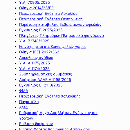
Υ.Α. 70965/2025
Οδηγία 2014/23/ΕΕ
Περιφερειακή Ενότητα Αρκαδίας
Περιφερειακή Ενότητα Θεσπρωτίας
Παράταση καταβολής βεβαιωμένων οφειλών
Εγκύκλιος Ε.2095/2025
Πληγέντες Πλημμύρες Πλημμυρικά φαινόμενα
Υ.Α. 73748/2025
Κοινόχρηστοι και Κοινωφελείς χώροι
Οδηγία (ΕΕ) 2022/362
Απευθείας ανάθεση
Υ.Α. Α.1175/2025
Υ.Α. Α.1174/2025
Συμπληρωματικές συμβάσεις
Απόφαση ΑΑΔΕ Α.1195/2025
Εγκύκλιος Ε. 2113/2025
ΦΜΑ
Περιφερειακή Ενότητα Χαλκιδικής
Πάγια τέλη
ΑΜΔ
Ρυθμιστική Αρχή Αποβλήτων Ενέργειας και
Υδάτων
Επίλυση διαφορών
Ενιαίος Φορέας Κοινωνικής Ασφάλισης