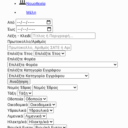
Νομοθεσία
Μέλη
Από
Έως
Λέξη - Κλειδί
Πρωτοκολλο/Αριθμός
Επιλέξτε Έτος
Επιλέξτε Φορέα
Επιλέξτε Κατηγορία Εγγράφου
Αναζήτηση
Νομός Έδρας
Τάξη
Οδοποιία
Οικοδομικά
Υδραυλικά
Λιμενικά
Ηλεκτρ/κά
Βιομ/κά Ενεργ