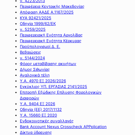
ν. 4223/2013
Περιφέρεια Κεντρικής Μακεδονίας
Απόφαση ΑΑΔΕ Α.1167/2025
ΚΥΑ 92421/2025
Οδηγία 1999/62/ΕΚ
ν. 5259/2025
Περιφερειακή Ενότητα Αργολίδας
Περιφερειακή Ενότητα Κέρκυρας
Προϋπολογισμοί Δ. Ε.
Βεβαιώσεις
ν. 5144/2024
Φόρος μεταβίβασης ακινήτων
Δήμος Σιθωνίας
Αναλογικά τέλη
Υ.Α. 4970 ΕΞ 2026/2026
Εγκύκλιος ΥΠ. ΕΡΓΑΣΙΑΣ 2141/2025
Επιτροπή Εξώδικης Επίλυσης Φορολογικών
Διαφορών
Υ.Α. 9404 ΕΞ 2026
Οδηγία (ΕΕ) 2017/1132
Υ.Α. 15660 ΕΞ 2020
Ενδοκοινοτικές συναλλαγές
Bank Account Nexus Crosscheck APPplication
Δίκτυα ύδρευσης