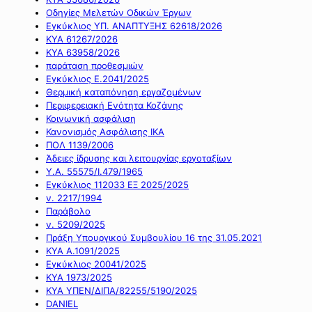
Οδηγίες Μελετών Οδικών Έργων
Εγκύκλιος ΥΠ. ΑΝΑΠΤΥΞΗΣ 62618/2026
ΚΥΑ 61267/2026
ΚΥΑ 63958/2026
παράταση προθεσμιών
Εγκύκλιος Ε.2041/2025
Θερμική καταπόνηση εργαζομένων
Περιφερειακή Ενότητα Κοζάνης
Κοινωνική ασφάλιση
Κανονισμός Ασφάλισης ΙΚΑ
ΠΟΛ 1139/2006
Άδειες ίδρυσης και λειτουργίας εργοταξίων
Υ.Α. 55575/Ι.479/1965
Εγκύκλιος 112033 ΕΞ 2025/2025
ν. 2217/1994
Παράβολο
ν. 5209/2025
Πράξη Υπουργικού Συμβουλίου 16 της 31.05.2021
ΚΥΑ Α.1091/2025
Εγκύκλιος 20041/2025
ΚΥΑ 1973/2025
ΚΥΑ ΥΠΕΝ/ΔΙΠΑ/82255/5190/2025
DANIEL