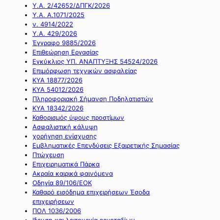
Υ.Α. 2/42652/ΔΠΓΚ/2026
Υ.Α. Α.1071/2025
ν. 4914/2022
Υ.Α. 429/2026
Έγγραφο 9885/2026
Επιθεώρηση Εργασίας
Εγκύκλιος ΥΠ. ΑΝΑΠΤΥΞΗΣ 54524/2026
Επιμόρφωση τεχνικών ασφαλείας
ΚΥΑ 18877/2026
ΚΥΑ 54012/2026
Πληροφοριακή Σήμανση Ποδηλατιστών
ΚΥΑ 18342/2026
Καθορισμός ύψους προστίμων
Ασφαλιστική κάλυψη
χορήγηση ενίσχυσης
Εμβληματικές Επενδύσεις Εξαιρετικής Σημασίας
Πτώχευση
Επιχειρηματικά Πάρκα
Ακραία καιρικά φαινόμενα
Οδηγία 89/106/ΕΟΚ
Καθαρό εισόδημα επιχειρήσεων Έσοδα
επιχειρήσεων
ΠΟΛ 1036/2006
Ιδρυση και λειτουργία εργοταξίων