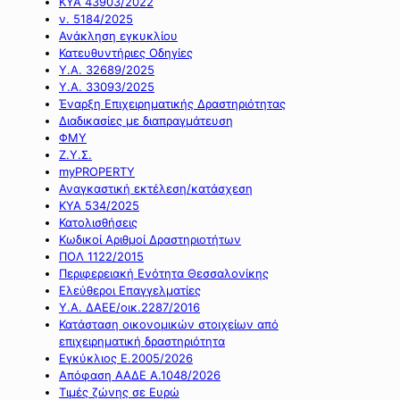
ΚΥΑ 43903/2022
ν. 5184/2025
Ανάκληση εγκυκλίου
Κατευθυντήριες Οδηγίες
Υ.Α. 32689/2025
Υ.Α. 33093/2025
Έναρξη Επιχειρηματικής Δραστηριότητας
Διαδικασίες με διαπραγμάτευση
ΦΜΥ
Ζ.Υ.Σ.
myPROPERTY
Αναγκαστική εκτέλεση/κατάσχεση
ΚΥΑ 534/2025
Κατολισθήσεις
Κωδικοί Αριθμοί Δραστηριοτήτων
ΠΟΛ 1122/2015
Περιφερειακή Ενότητα Θεσσαλονίκης
Ελεύθεροι Επαγγελματίες
Υ.Α. ΔΑΕΕ/οικ.2287/2016
Κατάσταση οικονομικών στοιχείων από
επιχειρηματική δραστηριότητα
Εγκύκλιος Ε.2005/2026
Απόφαση ΑΑΔΕ Α.1048/2026
Τιμές ζώνης σε Ευρώ