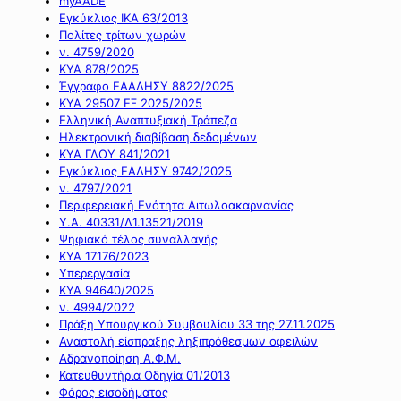
myAADE
Εγκύκλιος ΙΚΑ 63/2013
Πολίτες τρίτων χωρών
ν. 4759/2020
ΚΥΑ 878/2025
Έγγραφο ΕΑΑΔΗΣΥ 8822/2025
ΚΥΑ 29507 ΕΞ 2025/2025
Ελληνική Αναπτυξιακή Τράπεζα
Ηλεκτρονική διαβίβαση δεδομένων
ΚΥΑ ΓΔΟΥ 841/2021
Εγκύκλιος ΕΑΔΗΣΥ 9742/2025
ν. 4797/2021
Περιφερειακή Ενότητα Αιτωλοακαρνανίας
Υ.Α. 40331/Δ1.13521/2019
Ψηφιακό τέλος συναλλαγής
ΚΥΑ 17176/2023
Υπερεργασία
ΚΥΑ 94640/2025
ν. 4994/2022
Πράξη Υπουργικού Συμβουλίου 33 της 27.11.2025
Αναστολή είσπραξης ληξιπρόθεσμων οφειλών
Αδρανοποίηση Α.Φ.Μ.
Κατευθυντήρια Οδηγία 01/2013
Φόρος εισοδήματος