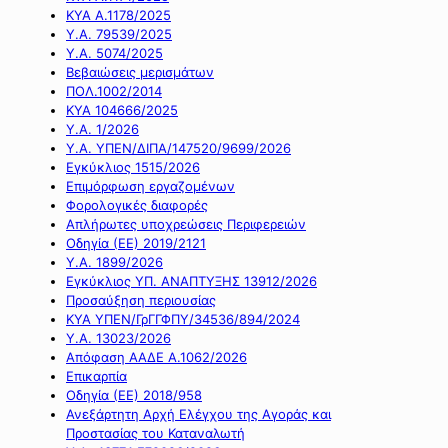
ΚΥΑ Α.1178/2025
Υ.Α. 79539/2025
Υ.Α. 5074/2025
Βεβαιώσεις μερισμάτων
ΠΟΛ.1002/2014
ΚΥΑ 104666/2025
Υ.Α. 1/2026
Υ.Α. ΥΠΕΝ/ΔΙΠΑ/147520/9699/2026
Εγκύκλιος 1515/2026
Επιμόρφωση εργαζομένων
Φορολογικές διαφορές
Απλήρωτες υποχρεώσεις Περιφερειών
Οδηγία (ΕΕ) 2019/2121
Υ.Α. 1899/2026
Εγκύκλιος ΥΠ. ΑΝΑΠΤΥΞΗΣ 13912/2026
Προσαύξηση περιουσίας
ΚΥΑ ΥΠΕΝ/ΓρΓΓΦΠΥ/34536/894/2024
Υ.Α. 13023/2026
Απόφαση ΑΑΔΕ Α.1062/2026
Επικαρπία
Οδηγία (ΕΕ) 2018/958
Ανεξάρτητη Αρχή Ελέγχου της Αγοράς και
Προστασίας του Καταναλωτή