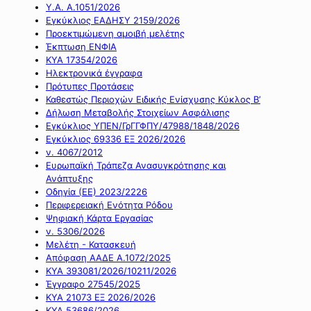
Υ.Α. Α.1051/2026
Εγκύκλιος ΕΑΔΗΣΥ 2159/2026
Προεκτιμώμενη αμοιβή μελέτης
Έκπτωση ΕΝΦΙΑ
ΚΥΑ 17354/2026
Ηλεκτρονικά έγγραφα
Πρότυπες Προτάσεις
Καθεστώς Περιοχών Ειδικής Ενίσχυσης Κύκλος Β’
Δήλωση Μεταβολής Στοιχείων Ασφάλισης
Εγκύκλιος ΥΠΕΝ/ΓρΓΓΦΠΥ/47988/1848/2026
Εγκύκλιος 69336 ΕΞ 2026/2026
ν. 4067/2012
Ευρωπαϊκή Τράπεζα Ανασυγκρότησης και
Ανάπτυξης
Οδηγία (ΕΕ) 2023/2226
Περιφερειακή Ενότητα Ρόδου
Ψηφιακή Κάρτα Εργασίας
ν. 5306/2026
Μελέτη - Κατασκευή
Απόφαση ΑΑΔΕ Α.1072/2025
ΚΥΑ 393081/2026/10211/2026
Έγγραφο 27545/2025
ΚΥΑ 21073 ΕΞ 2026/2026
ΚΥΑ 53686/2026