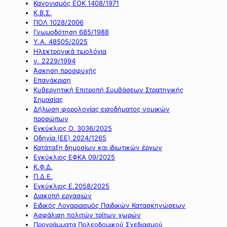
Κανονισμός ΕΟΚ 1408/1971
Κ.Β.Σ.
ΠΟΛ 1028/2006
Γνωμοδότηση 685/1988
Υ.Α. 48505/2025
Ηλεκτρονικά τιμολόγια
ν. 2229/1994
Άσκηση προσφυγής
Επανάκριση
Κυβερνητική Επιτροπή Συμβάσεων Στρατηγικής
Σημασίας
Δήλωση φορολογίας εισοδήματος νομικών
προσώπων
Εγκύκλιος Ο. 3036/2025
Οδηγία (ΕΕ) 2024/1265
Κατάταξη δημοσίων και ιδιωτικών έργων
Εγκύκλιος ΕΦΚΑ 09/2025
Κ.Φ.Δ.
Π.Δ.Ε.
Εγκύκλιος Ε.2058/2025
Διακοπή εργασιών
Ειδικός Λογαριασμός Παιδικών Κατασκηνώσεων
Ασφάλιση πολιτών τρίτων χωρών
Προγράμματα Πολεοδομικού Σχεδιασμού