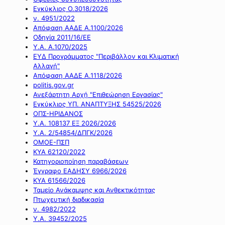
Εγκύκλιος Ο.3018/2026
ν. 4951/2022
Απόφαση ΑΑΔΕ Α.1100/2026
Οδηγία 2011/16/ΕΕ
Υ.Α. Α.1070/2025
ΕΥΔ Προγράμματος "Περιβάλλον και Κλιματική
Αλλαγή"
Απόφαση ΑΑΔΕ Α.1118/2026
politis.gov.gr
Ανεξάρτητη Αρχή "Επιθεώρηση Εργασίας"
Εγκύκλιος ΥΠ. ΑΝΑΠΤΥΞΗΣ 54525/2026
ΟΠΣ-ΗΡΙΔΑΝΟΣ
Υ.Α. 108137 ΕΞ 2026/2026
Υ.Α. 2/54854/ΔΠΓΚ/2026
ΟΜΟΕ-ΠΣΠ
ΚΥΑ 62120/2022
Κατηγοριοποίηση παραβάσεων
Έγγραφο ΕΑΔΗΣΥ 6966/2026
ΚΥΑ 61566/2026
Ταμείο Ανάκαμψης και Ανθεκτικότητας
Πτωχευτική διαδικασία
ν. 4982/2022
Υ.Α. 39452/2025