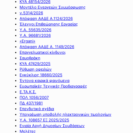
ΚΥΑ 48154/2026
Μοντέλο Ενεργειών Συμμόρφωσης
ν.5314/2026
Απόφαση ΑΑΔΕ Α.1124/2026
Έλεγχοι Επιθεώρησης Εργασίας
Υ.Α. 55635/2026
Υ.Α. 96681/2026
«Ergani»
Απόφαση ΑΑΔΕ Α. 1149/2026
Επαγγελματικοί κίνδυνοι
Σαμοθράκη
ΚΥΑ 47429/2025
Ρύθμιση οφειλών
Εγκύκλιος 18660/2025
Έντονα καιρικά φαινόμενα
Ευρωπαϊκές Τεχνικές Προδιαγραφές
Ε.ΤΑ.Κ.Σ.
ΠΟΛ 1056/2007
ΠΔ 437/1981
Επενδυτικά σχέδια
Υποχρέωση υποβολής ηλεκτρονικών τιμολογίων
Υ.Α. 108657 ΕΞ 2025/2025
Ενιαία Αρχή Δημοσίων Συμβάσεων
Μελέτες