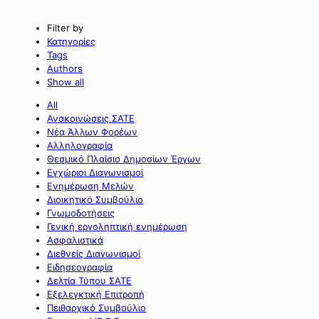
Filter by
Κατηγορίες
Tags
Authors
Show all
All
Ανακοινώσεις ΣΑΤΕ
Νέα Άλλων Φορέων
Αλληλογραφία
Θεσμικό Πλαίσιο Δημοσίων Έργων
Εγχώριοι Διαγωνισμοί
Ενημέρωση Μελών
Διοικητικό Συμβούλιο
Γνωμοδοτήσεις
Γενική εργοληπτική ενημέρωση
Ασφαλιστικά
Διεθνείς Διαγωνισμοί
Ειδησεογραφία
Δελτία Τύπου ΣΑΤΕ
Εξελεγκτική Επιτροπή
Πειθαρχικό Συμβούλιο