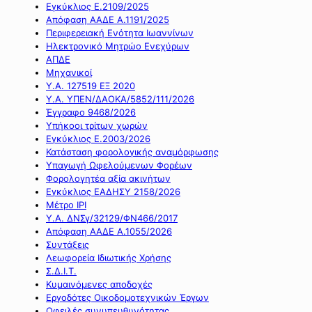
Εγκύκλιος Ε.2109/2025
Απόφαση ΑΑΔΕ Α.1191/2025
Περιφερειακή Ενότητα Ιωαννίνων
Ηλεκτρονικό Μητρώο Ενεχύρων
ΑΠΔΕ
Μηχανικοί
Υ.Α. 127519 ΕΞ 2020
Υ.Α. ΥΠΕΝ/ΔΑΟΚΑ/5852/111/2026
Έγγραφο 9468/2026
Υπήκοοι τρίτων χωρών
Εγκύκλιος Ε.2003/2026
Κατάσταση φορολογικής αναμόρφωσης
Υπαγωγή Ωφελούμενων Φορέων
Φορολογητέα αξία ακινήτων
Εγκύκλιος ΕΑΔΗΣΥ 2158/2026
Μέτρο IPI
Υ.Α. ΔΝΣγ/32129/ΦΝ466/2017
Απόφαση ΑΑΔΕ Α.1055/2026
Συντάξεις
Λεωφορεία Ιδιωτικής Χρήσης
Σ.Δ.Ι.Τ.
Κυμαινόμενες αποδοχές
Εργοδότες Οικοδομοτεχνικών Έργων
Οφειλές συνυπευθυνότητας