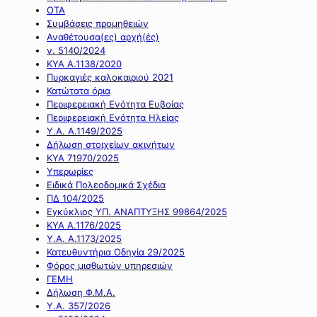
ΟΤΑ
Συμβάσεις προμηθειών
Αναθέτουσα(ες) αρχή(ές)
ν. 5140/2024
ΚΥΑ Α.1138/2020
Πυρκαγιές καλοκαιριού 2021
Κατώτατα όρια
Περιφερειακή Ενότητα Ευβοίας
Περιφερειακή Ενότητα Ηλείας
Υ.Α. Α.1149/2025
Δήλωση στοιχείων ακινήτων
ΚΥΑ 71970/2025
Υπερωρίες
Ειδικά Πολεοδομικά Σχέδια
ΠΔ 104/2025
Εγκύκλιος ΥΠ. ΑΝΑΠΤΥΞΗΣ 99864/2025
ΚΥΑ Α.1176/2025
Υ.Α. Α.1173/2025
Κατευθυντήρια Οδηγία 29/2025
Φόρος μισθωτών υπηρεσιών
ΓΕΜΗ
Δήλωση Φ.Μ.Α.
Υ.Α. 357/2026