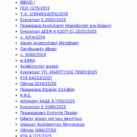
ΒΙΒΛΙΟ Ι
ΠΟΛ 1275/2013
Υ.Α. 2/58493/ΔΠΓΚ/2018
Εγκύκλιος Ε.2055/2025
Περιφέρεια Ανατολικής Μακεδονίας και Θράκης
Εγκύκλιος ΔΕΕΦ Α Ε2071 ΕΞ 2025/2025
ν. 4314/2014
Δίκαιη Αναπτυξιακή Μετάβαση
Οικοδομικές άδειες
ν. 5090/2024
e-ΕΦΚΑ
Αναθέτοντες φορείς
Εγκύκλιος ΥΠ. ΑΝΑΠΤΥΞΗΣ 79581/2025
ΚΥΑ 64233/2021
Οδηγία 2014/25/ΕΕ
Περιφέρεια Στερεάς Ελλάδας
Κ.Φ.Ε.
Απόφαση ΑΑΔΕ Α.1150/2025
Εγκύκλιος Ε.2096/2025
Περιφερειακή Ενότητα Πιερίας
Ειδικός φόρος επί των ακινήτων
Ορισμός Ανεξάρτητου Μηχανικού
Οδηγία 1999/37/ΕΚ
ΚΥΑ Α.1171/2025