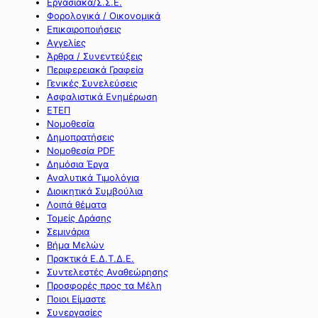
Εργασιακά/Σ.Σ.Ε.
Φορολογικά / Οικονομικά
Επικαιροποιήσεις
Αγγελίες
Άρθρα / Συνεντεύξεις
Περιφερειακά Γραφεία
Γενικές Συνελεύσεις
Ασφαλιστικά Ενημέρωση
ΕΤΕΠ
Νομοθεσία
Δημοπρατήσεις
Νομοθεσία PDF
Δημόσια Έργα
Αναλυτικά Τιμολόγια
Διοικητικά Συμβούλια
Λοιπά θέματα
Τομείς Δράσης
Σεμινάρια
Βήμα Μελών
Πρακτικά Ε.Δ.Τ.Δ.Ε.
Συντελεστές Αναθεώρησης
Προσφορές προς τα Μέλη
Ποιοι Είμαστε
Συνεργασίες