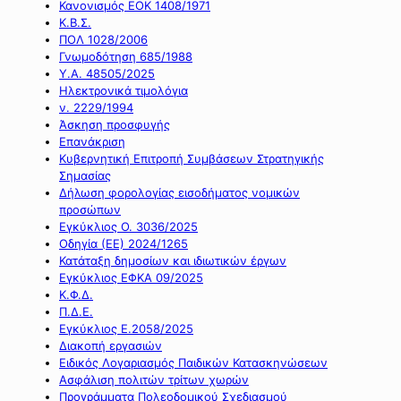
Κανονισμός ΕΟΚ 1408/1971
Κ.Β.Σ.
ΠΟΛ 1028/2006
Γνωμοδότηση 685/1988
Υ.Α. 48505/2025
Ηλεκτρονικά τιμολόγια
ν. 2229/1994
Άσκηση προσφυγής
Επανάκριση
Κυβερνητική Επιτροπή Συμβάσεων Στρατηγικής
Σημασίας
Δήλωση φορολογίας εισοδήματος νομικών
προσώπων
Εγκύκλιος Ο. 3036/2025
Οδηγία (ΕΕ) 2024/1265
Κατάταξη δημοσίων και ιδιωτικών έργων
Εγκύκλιος ΕΦΚΑ 09/2025
Κ.Φ.Δ.
Π.Δ.Ε.
Εγκύκλιος Ε.2058/2025
Διακοπή εργασιών
Ειδικός Λογαριασμός Παιδικών Κατασκηνώσεων
Ασφάλιση πολιτών τρίτων χωρών
Προγράμματα Πολεοδομικού Σχεδιασμού