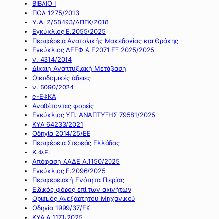
ΒΙΒΛΙΟ Ι
ΠΟΛ 1275/2013
Υ.Α. 2/58493/ΔΠΓΚ/2018
Εγκύκλιος Ε.2055/2025
Περιφέρεια Ανατολικής Μακεδονίας και Θράκης
Εγκύκλιος ΔΕΕΦ Α Ε2071 ΕΞ 2025/2025
ν. 4314/2014
Δίκαιη Αναπτυξιακή Μετάβαση
Οικοδομικές άδειες
ν. 5090/2024
e-ΕΦΚΑ
Αναθέτοντες φορείς
Εγκύκλιος ΥΠ. ΑΝΑΠΤΥΞΗΣ 79581/2025
ΚΥΑ 64233/2021
Οδηγία 2014/25/ΕΕ
Περιφέρεια Στερεάς Ελλάδας
Κ.Φ.Ε.
Απόφαση ΑΑΔΕ Α.1150/2025
Εγκύκλιος Ε.2096/2025
Περιφερειακή Ενότητα Πιερίας
Ειδικός φόρος επί των ακινήτων
Ορισμός Ανεξάρτητου Μηχανικού
Οδηγία 1999/37/ΕΚ
ΚΥΑ Α.1171/2025