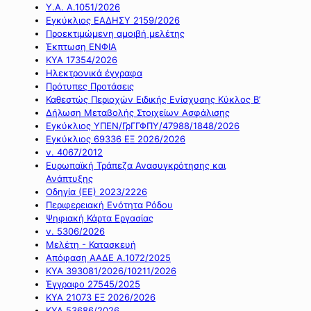
Υ.Α. Α.1051/2026
Εγκύκλιος ΕΑΔΗΣΥ 2159/2026
Προεκτιμώμενη αμοιβή μελέτης
Έκπτωση ΕΝΦΙΑ
ΚΥΑ 17354/2026
Ηλεκτρονικά έγγραφα
Πρότυπες Προτάσεις
Καθεστώς Περιοχών Ειδικής Ενίσχυσης Κύκλος Β’
Δήλωση Μεταβολής Στοιχείων Ασφάλισης
Εγκύκλιος ΥΠΕΝ/ΓρΓΓΦΠΥ/47988/1848/2026
Εγκύκλιος 69336 ΕΞ 2026/2026
ν. 4067/2012
Ευρωπαϊκή Τράπεζα Ανασυγκρότησης και
Ανάπτυξης
Οδηγία (ΕΕ) 2023/2226
Περιφερειακή Ενότητα Ρόδου
Ψηφιακή Κάρτα Εργασίας
ν. 5306/2026
Μελέτη - Κατασκευή
Απόφαση ΑΑΔΕ Α.1072/2025
ΚΥΑ 393081/2026/10211/2026
Έγγραφο 27545/2025
ΚΥΑ 21073 ΕΞ 2026/2026
ΚΥΑ 53686/2026