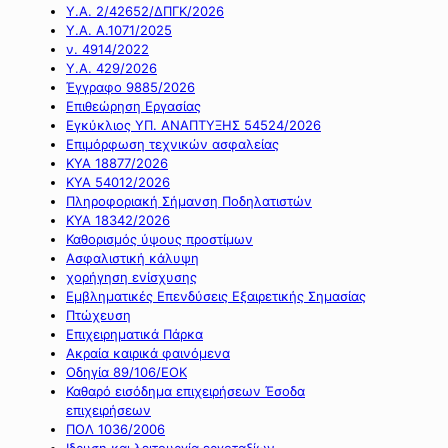
Υ.Α. 2/42652/ΔΠΓΚ/2026
Υ.Α. Α.1071/2025
ν. 4914/2022
Υ.Α. 429/2026
Έγγραφο 9885/2026
Επιθεώρηση Εργασίας
Εγκύκλιος ΥΠ. ΑΝΑΠΤΥΞΗΣ 54524/2026
Επιμόρφωση τεχνικών ασφαλείας
ΚΥΑ 18877/2026
ΚΥΑ 54012/2026
Πληροφοριακή Σήμανση Ποδηλατιστών
ΚΥΑ 18342/2026
Καθορισμός ύψους προστίμων
Ασφαλιστική κάλυψη
χορήγηση ενίσχυσης
Εμβληματικές Επενδύσεις Εξαιρετικής Σημασίας
Πτώχευση
Επιχειρηματικά Πάρκα
Ακραία καιρικά φαινόμενα
Οδηγία 89/106/ΕΟΚ
Καθαρό εισόδημα επιχειρήσεων Έσοδα
επιχειρήσεων
ΠΟΛ 1036/2006
Ιδρυση και λειτουργία εργοταξίων