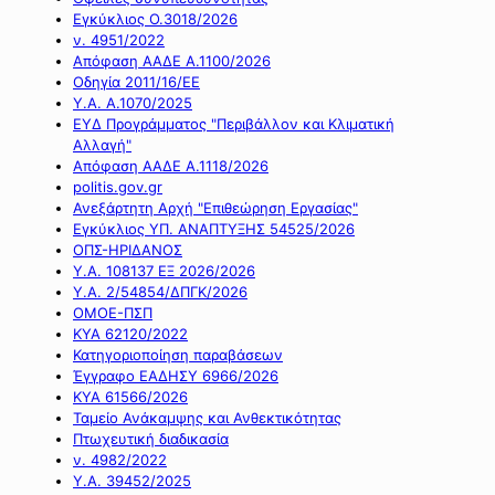
Εγκύκλιος Ο.3018/2026
ν. 4951/2022
Απόφαση ΑΑΔΕ Α.1100/2026
Οδηγία 2011/16/ΕΕ
Υ.Α. Α.1070/2025
ΕΥΔ Προγράμματος "Περιβάλλον και Κλιματική
Αλλαγή"
Απόφαση ΑΑΔΕ Α.1118/2026
politis.gov.gr
Ανεξάρτητη Αρχή "Επιθεώρηση Εργασίας"
Εγκύκλιος ΥΠ. ΑΝΑΠΤΥΞΗΣ 54525/2026
ΟΠΣ-ΗΡΙΔΑΝΟΣ
Υ.Α. 108137 ΕΞ 2026/2026
Υ.Α. 2/54854/ΔΠΓΚ/2026
ΟΜΟΕ-ΠΣΠ
ΚΥΑ 62120/2022
Κατηγοριοποίηση παραβάσεων
Έγγραφο ΕΑΔΗΣΥ 6966/2026
ΚΥΑ 61566/2026
Ταμείο Ανάκαμψης και Ανθεκτικότητας
Πτωχευτική διαδικασία
ν. 4982/2022
Υ.Α. 39452/2025