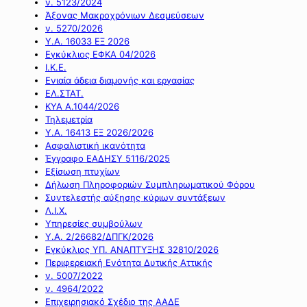
ν. 5123/2024
Άξονας Μακροχρόνιων Δεσμεύσεων
ν. 5270/2026
Υ.Α. 16033 ΕΞ 2026
Εγκύκλιος ΕΦΚΑ 04/2026
Ι.Κ.Ε.
Ενιαία άδεια διαμονής και εργασίας
ΕΛ.ΣΤΑΤ.
ΚΥΑ Α.1044/2026
Τηλεμετρία
Υ.Α. 16413 ΕΞ 2026/2026
Ασφαλιστική ικανότητα
Έγγραφο ΕΑΔΗΣΥ 5116/2025
Εξίσωση πτυχίων
Δήλωση Πληροφοριών Συμπληρωματικού Φόρου
Συντελεστής αύξησης κύριων συντάξεων
Λ.Ι.Χ.
Υπηρεσίες συμβούλων
Υ.Α. 2/26682/ΔΠΓΚ/2026
Εγκύκλιος ΥΠ. ΑΝΑΠΤΥΞΗΣ 32810/2026
Περιφερειακή Ενότητα Δυτικής Αττικής
ν. 5007/2022
ν. 4964/2022
Επιχειρησιακό Σχέδιο της ΑΑΔΕ