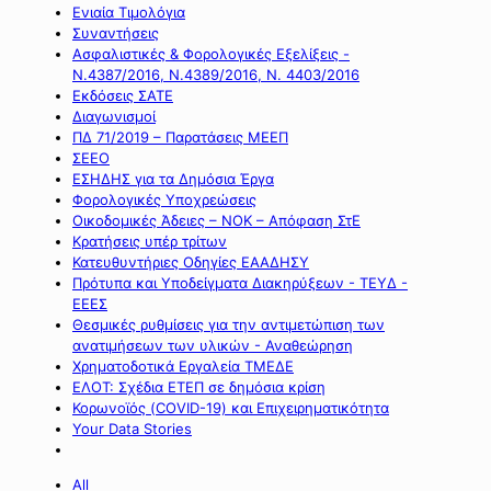
Ενιαία Τιμολόγια
Συναντήσεις
Ασφαλιστικές & Φορολογικές Εξελίξεις -
Ν.4387/2016, Ν.4389/2016, Ν. 4403/2016
Εκδόσεις ΣΑΤΕ
Διαγωνισμοί
ΠΔ 71/2019 – Παρατάσεις ΜΕΕΠ
ΣΕΕΟ
ΕΣΗΔΗΣ για τα Δημόσια Έργα
Φορολογικές Υποχρεώσεις
Οικοδομικές Άδειες – ΝΟΚ – Απόφαση ΣτΕ
Κρατήσεις υπέρ τρίτων
Κατευθυντήριες Οδηγίες ΕΑΑΔΗΣΥ
Πρότυπα και Υποδείγματα Διακηρύξεων - ΤΕΥΔ -
ΕΕΕΣ
Θεσμικές ρυθμίσεις για την αντιμετώπιση των
ανατιμήσεων των υλικών - Αναθεώρηση
Χρηματοδοτικά Εργαλεία ΤΜΕΔΕ
ΕΛΟΤ: Σχέδια ΕΤΕΠ σε δημόσια κρίση
Κορωνοϊός (COVID-19) και Επιχειρηματικότητα
Your Data Stories
All