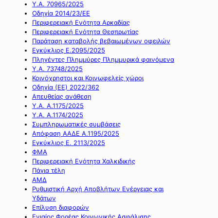
Υ.Α. 70965/2025
Οδηγία 2014/23/ΕΕ
Περιφερειακή Ενότητα Αρκαδίας
Περιφερειακή Ενότητα Θεσπρωτίας
Παράταση καταβολής βεβαιωμένων οφειλών
Εγκύκλιος Ε.2095/2025
Πληγέντες Πλημμύρες Πλημμυρικά φαινόμενα
Υ.Α. 73748/2025
Κοινόχρηστοι και Κοινωφελείς χώροι
Οδηγία (ΕΕ) 2022/362
Απευθείας ανάθεση
Υ.Α. Α.1175/2025
Υ.Α. Α.1174/2025
Συμπληρωματικές συμβάσεις
Απόφαση ΑΑΔΕ Α.1195/2025
Εγκύκλιος Ε. 2113/2025
ΦΜΑ
Περιφερειακή Ενότητα Χαλκιδικής
Πάγια τέλη
ΑΜΔ
Ρυθμιστική Αρχή Αποβλήτων Ενέργειας και
Υδάτων
Επίλυση διαφορών
Ενιαίος Φορέας Κοινωνικής Ασφάλισης