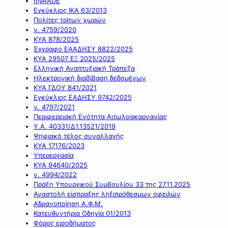
myAADE
Εγκύκλιος ΙΚΑ 63/2013
Πολίτες τρίτων χωρών
ν. 4759/2020
ΚΥΑ 878/2025
Έγγραφο ΕΑΑΔΗΣΥ 8822/2025
ΚΥΑ 29507 ΕΞ 2025/2025
Ελληνική Αναπτυξιακή Τράπεζα
Ηλεκτρονική διαβίβαση δεδομένων
ΚΥΑ ΓΔΟΥ 841/2021
Εγκύκλιος ΕΑΔΗΣΥ 9742/2025
ν. 4797/2021
Περιφερειακή Ενότητα Αιτωλοακαρνανίας
Υ.Α. 40331/Δ1.13521/2019
Ψηφιακό τέλος συναλλαγής
ΚΥΑ 17176/2023
Υπερεργασία
ΚΥΑ 94640/2025
ν. 4994/2022
Πράξη Υπουργικού Συμβουλίου 33 της 27.11.2025
Αναστολή είσπραξης ληξιπρόθεσμων οφειλών
Αδρανοποίηση Α.Φ.Μ.
Κατευθυντήρια Οδηγία 01/2013
Φόρος εισοδήματος