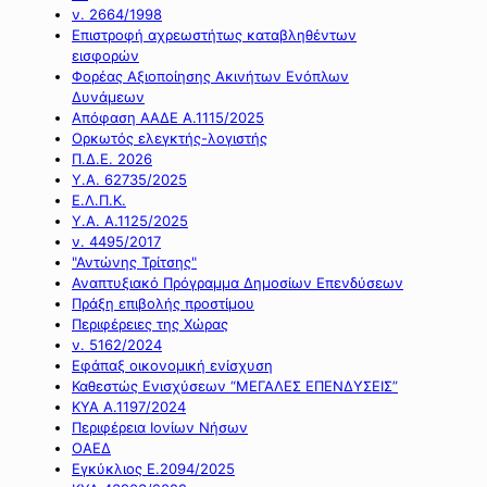
ν. 2664/1998
Επιστροφή αχρεωστήτως καταβληθέντων
εισφορών
Φορέας Αξιοποίησης Ακινήτων Ενόπλων
Δυνάμεων
Απόφαση ΑΑΔΕ Α.1115/2025
Ορκωτός ελεγκτής-λογιστής
Π.Δ.Ε. 2026
Υ.Α. 62735/2025
Ε.Λ.Π.Κ.
Υ.Α. Α.1125/2025
ν. 4495/2017
"Αντώνης Τρίτσης"
Αναπτυξιακό Πρόγραμμα Δημοσίων Επενδύσεων
Πράξη επιβολής προστίμου
Περιφέρειες της Χώρας
ν. 5162/2024
Εφάπαξ οικονομική ενίσχυση
Καθεστώς Ενισχύσεων “ΜΕΓΑΛΕΣ ΕΠΕΝΔΥΣΕΙΣ”
ΚΥΑ Α.1197/2024
Περιφέρεια Ιονίων Νήσων
ΟΑΕΔ
Εγκύκλιος Ε.2094/2025