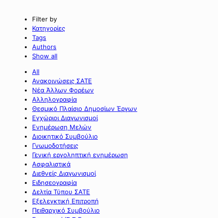
Filter by
Κατηγορίες
Tags
Authors
Show all
All
Ανακοινώσεις ΣΑΤΕ
Νέα Άλλων Φορέων
Αλληλογραφία
Θεσμικό Πλαίσιο Δημοσίων Έργων
Εγχώριοι Διαγωνισμοί
Ενημέρωση Μελών
Διοικητικό Συμβούλιο
Γνωμοδοτήσεις
Γενική εργοληπτική ενημέρωση
Ασφαλιστικά
Διεθνείς Διαγωνισμοί
Ειδησεογραφία
Δελτία Τύπου ΣΑΤΕ
Εξελεγκτική Επιτροπή
Πειθαρχικό Συμβούλιο