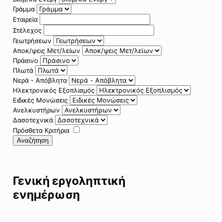
Γράμμα
Εταιρεία
Στέλεχος
Γεωτρήσεων
Αποκ/ψεις Μετ/λείων
Πράσινο
Πλωτά
Νερά - Απόβλητα
Ηλεκτρονικός Εξοπλισμός
Ειδικές Μονώσεις
Ανελκυστήρων
Δασοτεχνικά
Πρόσθετα Κριτήρια
Αναζήτηση
Γενική εργοληπτική
ενημέρωση