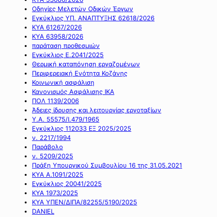
Οδηγίες Μελετών Οδικών Έργων
Εγκύκλιος ΥΠ. ΑΝΑΠΤΥΞΗΣ 62618/2026
ΚΥΑ 61267/2026
ΚΥΑ 63958/2026
παράταση προθεσμιών
Εγκύκλιος Ε.2041/2025
Θερμική καταπόνηση εργαζομένων
Περιφερειακή Ενότητα Κοζάνης
Κοινωνική ασφάλιση
Κανονισμός Ασφάλισης ΙΚΑ
ΠΟΛ 1139/2006
Άδειες ίδρυσης και λειτουργίας εργοταξίων
Υ.Α. 55575/Ι.479/1965
Εγκύκλιος 112033 ΕΞ 2025/2025
ν. 2217/1994
Παράβολο
ν. 5209/2025
Πράξη Υπουργικού Συμβουλίου 16 της 31.05.2021
ΚΥΑ Α.1091/2025
Εγκύκλιος 20041/2025
ΚΥΑ 1973/2025
ΚΥΑ ΥΠΕΝ/ΔΙΠΑ/82255/5190/2025
DANIEL