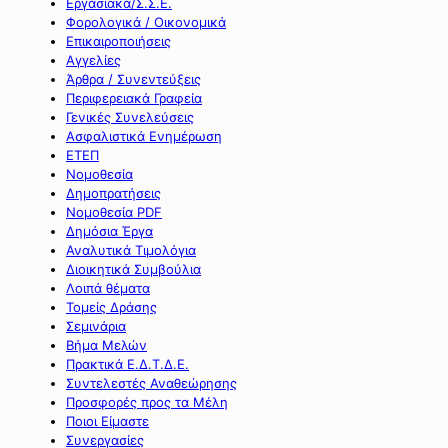
Εργασιακά/Σ.Σ.Ε.
Φορολογικά / Οικονομικά
Επικαιροποιήσεις
Αγγελίες
Άρθρα / Συνεντεύξεις
Περιφερειακά Γραφεία
Γενικές Συνελεύσεις
Ασφαλιστικά Ενημέρωση
ΕΤΕΠ
Νομοθεσία
Δημοπρατήσεις
Νομοθεσία PDF
Δημόσια Έργα
Αναλυτικά Τιμολόγια
Διοικητικά Συμβούλια
Λοιπά θέματα
Τομείς Δράσης
Σεμινάρια
Βήμα Μελών
Πρακτικά Ε.Δ.Τ.Δ.Ε.
Συντελεστές Αναθεώρησης
Προσφορές προς τα Μέλη
Ποιοι Είμαστε
Συνεργασίες