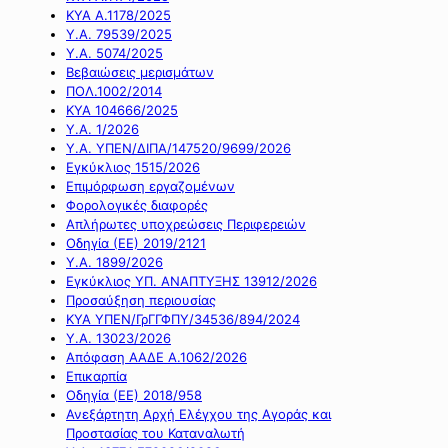
ΚΥΑ Α.1178/2025
Υ.Α. 79539/2025
Υ.Α. 5074/2025
Βεβαιώσεις μερισμάτων
ΠΟΛ.1002/2014
ΚΥΑ 104666/2025
Υ.Α. 1/2026
Υ.Α. ΥΠΕΝ/ΔΙΠΑ/147520/9699/2026
Εγκύκλιος 1515/2026
Επιμόρφωση εργαζομένων
Φορολογικές διαφορές
Απλήρωτες υποχρεώσεις Περιφερειών
Οδηγία (ΕΕ) 2019/2121
Υ.Α. 1899/2026
Εγκύκλιος ΥΠ. ΑΝΑΠΤΥΞΗΣ 13912/2026
Προσαύξηση περιουσίας
ΚΥΑ ΥΠΕΝ/ΓρΓΓΦΠΥ/34536/894/2024
Υ.Α. 13023/2026
Απόφαση ΑΑΔΕ Α.1062/2026
Επικαρπία
Οδηγία (ΕΕ) 2018/958
Ανεξάρτητη Αρχή Ελέγχου της Αγοράς και
Προστασίας του Καταναλωτή