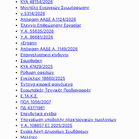
ΚΥΑ 48154/2026
Μοντέλο Ενεργειών Συμμόρφωσης
ν.5314/2026
Απόφαση ΑΑΔΕ Α.1124/2026
Έλεγχοι Επιθεώρησης Εργασίας
Υ.Α. 55635/2026
Υ.Α. 96681/2026
«Ergani»
Απόφαση ΑΑΔΕ Α. 1149/2026
Επαγγελματικοί κίνδυνοι
Σαμοθράκη
ΚΥΑ 47429/2025
Ρύθμιση οφειλών
Εγκύκλιος 18660/2025
Έντονα καιρικά φαινόμενα
Ευρωπαϊκές Τεχνικές Προδιαγραφές
Ε.ΤΑ.Κ.Σ.
ΠΟΛ 1056/2007
ΠΔ 437/1981
Επενδυτικά σχέδια
Υποχρέωση υποβολής ηλεκτρονικών τιμολογίων
Υ.Α. 108657 ΕΞ 2025/2025
Ενιαία Αρχή Δημοσίων Συμβάσεων
Μελέτες