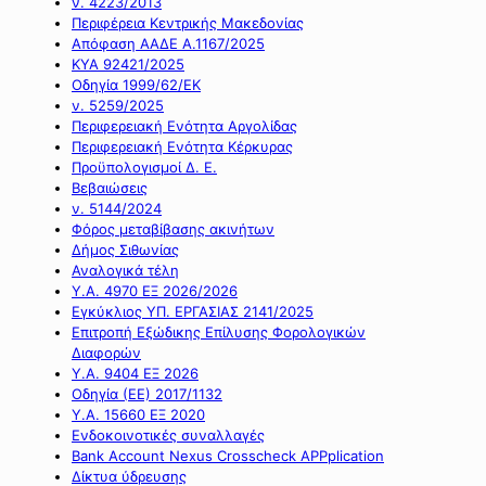
ν. 4223/2013
Περιφέρεια Κεντρικής Μακεδονίας
Απόφαση ΑΑΔΕ Α.1167/2025
ΚΥΑ 92421/2025
Οδηγία 1999/62/ΕΚ
ν. 5259/2025
Περιφερειακή Ενότητα Αργολίδας
Περιφερειακή Ενότητα Κέρκυρας
Προϋπολογισμοί Δ. Ε.
Βεβαιώσεις
ν. 5144/2024
Φόρος μεταβίβασης ακινήτων
Δήμος Σιθωνίας
Αναλογικά τέλη
Υ.Α. 4970 ΕΞ 2026/2026
Εγκύκλιος ΥΠ. ΕΡΓΑΣΙΑΣ 2141/2025
Επιτροπή Εξώδικης Επίλυσης Φορολογικών
Διαφορών
Υ.Α. 9404 ΕΞ 2026
Οδηγία (ΕΕ) 2017/1132
Υ.Α. 15660 ΕΞ 2020
Ενδοκοινοτικές συναλλαγές
Bank Account Nexus Crosscheck APPplication
Δίκτυα ύδρευσης