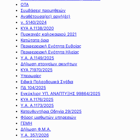
ΟΤΑ
Συμβάσεις προμηθειών
Αναθέτουσα(ες) αρχή(ές)
ν. 5140/2024
ΚΥΑ Α.1138/2020
Πυρκαγιές καλοκαιριού 2021
Κατώτατα όρια
Περιφερειακή Ενότητα Ευβοίας
Περιφερειακή Ενότητα Ηλείας
Υ.Α. Α.1149/2025
Δήλωση στοιχείων ακινήτων
ΚΥΑ 71970/2025
Υπερωρίες
Ειδικά Πολεοδομικά Σχέδια
ΠΔ 104/2025
Εγκύκλιος ΥΠ. ΑΝΑΠΤΥΞΗΣ 99864/2025
ΚΥΑ Α.1176/2025
Υ.Α. Α.1173/2025
Κατευθυντήρια Οδηγία 29/2025
Φόρος μισθωτών υπηρεσιών
ΓΕΜΗ
Δήλωση Φ.Μ.Α.
Υ.Α. 357/2026