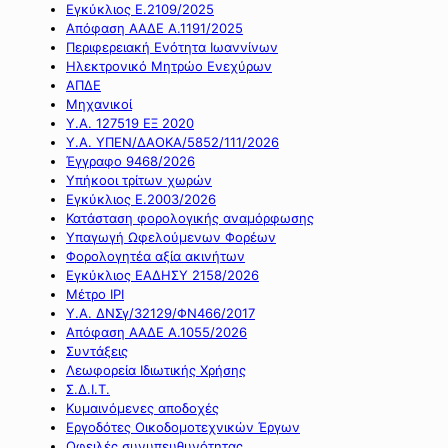
Εγκύκλιος Ε.2109/2025
Απόφαση ΑΑΔΕ Α.1191/2025
Περιφερειακή Ενότητα Ιωαννίνων
Ηλεκτρονικό Μητρώο Ενεχύρων
ΑΠΔΕ
Μηχανικοί
Υ.Α. 127519 ΕΞ 2020
Υ.Α. ΥΠΕΝ/ΔΑΟΚΑ/5852/111/2026
Έγγραφο 9468/2026
Υπήκοοι τρίτων χωρών
Εγκύκλιος Ε.2003/2026
Κατάσταση φορολογικής αναμόρφωσης
Υπαγωγή Ωφελούμενων Φορέων
Φορολογητέα αξία ακινήτων
Εγκύκλιος ΕΑΔΗΣΥ 2158/2026
Μέτρο IPI
Υ.Α. ΔΝΣγ/32129/ΦΝ466/2017
Απόφαση ΑΑΔΕ Α.1055/2026
Συντάξεις
Λεωφορεία Ιδιωτικής Χρήσης
Σ.Δ.Ι.Τ.
Κυμαινόμενες αποδοχές
Εργοδότες Οικοδομοτεχνικών Έργων
Οφειλές συνυπευθυνότητας