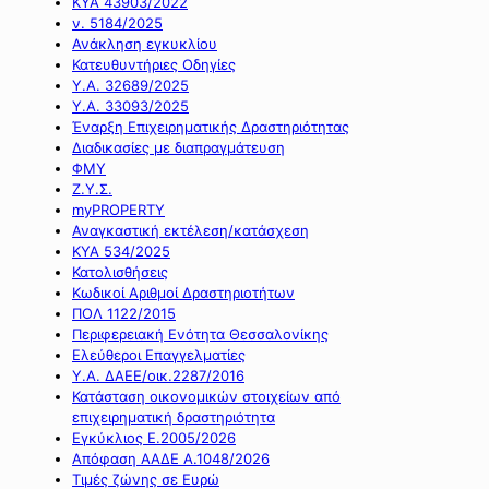
ΚΥΑ 43903/2022
ν. 5184/2025
Ανάκληση εγκυκλίου
Κατευθυντήριες Οδηγίες
Υ.Α. 32689/2025
Υ.Α. 33093/2025
Έναρξη Επιχειρηματικής Δραστηριότητας
Διαδικασίες με διαπραγμάτευση
ΦΜΥ
Ζ.Υ.Σ.
myPROPERTY
Αναγκαστική εκτέλεση/κατάσχεση
ΚΥΑ 534/2025
Κατολισθήσεις
Κωδικοί Αριθμοί Δραστηριοτήτων
ΠΟΛ 1122/2015
Περιφερειακή Ενότητα Θεσσαλονίκης
Ελεύθεροι Επαγγελματίες
Υ.Α. ΔΑΕΕ/οικ.2287/2016
Κατάσταση οικονομικών στοιχείων από
επιχειρηματική δραστηριότητα
Εγκύκλιος Ε.2005/2026
Απόφαση ΑΑΔΕ Α.1048/2026
Τιμές ζώνης σε Ευρώ