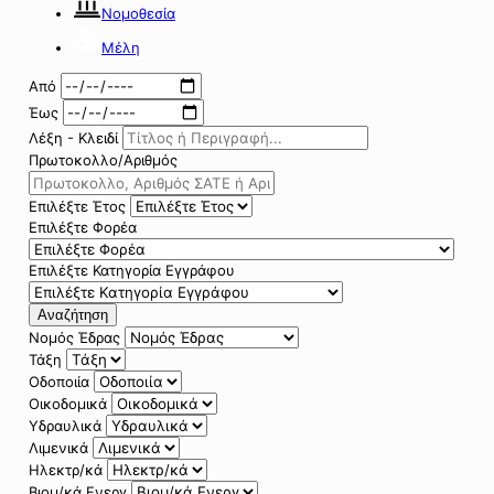
Νομοθεσία
Μέλη
Από
Έως
Λέξη - Κλειδί
Πρωτοκολλο/Αριθμός
Επιλέξτε Έτος
Επιλέξτε Φορέα
Επιλέξτε Κατηγορία Εγγράφου
Αναζήτηση
Νομός Έδρας
Τάξη
Οδοποιία
Οικοδομικά
Υδραυλικά
Λιμενικά
Ηλεκτρ/κά
Βιομ/κά Ενεργ