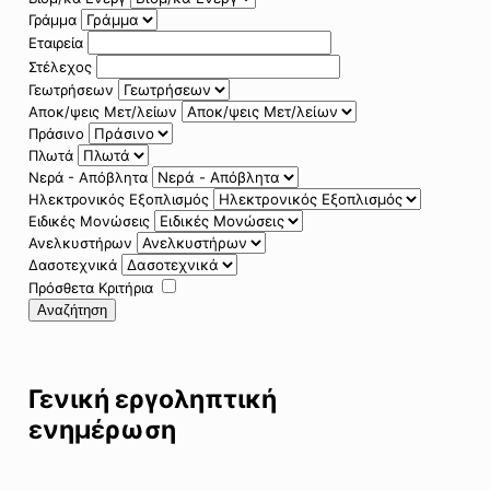
Γράμμα
Εταιρεία
Στέλεχος
Γεωτρήσεων
Αποκ/ψεις Μετ/λείων
Πράσινο
Πλωτά
Νερά - Απόβλητα
Ηλεκτρονικός Εξοπλισμός
Ειδικές Μονώσεις
Ανελκυστήρων
Δασοτεχνικά
Πρόσθετα Κριτήρια
Αναζήτηση
Γενική εργοληπτική
ενημέρωση