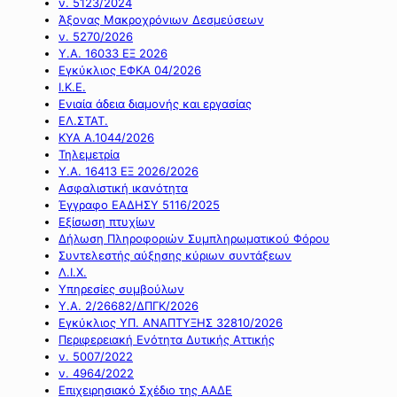
ν. 5123/2024
Άξονας Μακροχρόνιων Δεσμεύσεων
ν. 5270/2026
Υ.Α. 16033 ΕΞ 2026
Εγκύκλιος ΕΦΚΑ 04/2026
Ι.Κ.Ε.
Ενιαία άδεια διαμονής και εργασίας
ΕΛ.ΣΤΑΤ.
ΚΥΑ Α.1044/2026
Τηλεμετρία
Υ.Α. 16413 ΕΞ 2026/2026
Ασφαλιστική ικανότητα
Έγγραφο ΕΑΔΗΣΥ 5116/2025
Εξίσωση πτυχίων
Δήλωση Πληροφοριών Συμπληρωματικού Φόρου
Συντελεστής αύξησης κύριων συντάξεων
Λ.Ι.Χ.
Υπηρεσίες συμβούλων
Υ.Α. 2/26682/ΔΠΓΚ/2026
Εγκύκλιος ΥΠ. ΑΝΑΠΤΥΞΗΣ 32810/2026
Περιφερειακή Ενότητα Δυτικής Αττικής
ν. 5007/2022
ν. 4964/2022
Επιχειρησιακό Σχέδιο της ΑΑΔΕ