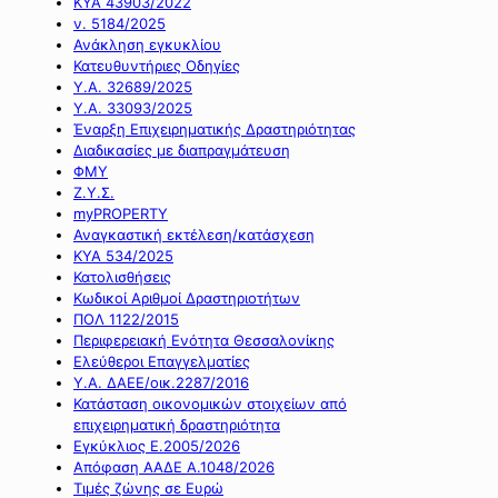
ΚΥΑ 43903/2022
ν. 5184/2025
Ανάκληση εγκυκλίου
Κατευθυντήριες Οδηγίες
Υ.Α. 32689/2025
Υ.Α. 33093/2025
Έναρξη Επιχειρηματικής Δραστηριότητας
Διαδικασίες με διαπραγμάτευση
ΦΜΥ
Ζ.Υ.Σ.
myPROPERTY
Αναγκαστική εκτέλεση/κατάσχεση
ΚΥΑ 534/2025
Κατολισθήσεις
Κωδικοί Αριθμοί Δραστηριοτήτων
ΠΟΛ 1122/2015
Περιφερειακή Ενότητα Θεσσαλονίκης
Ελεύθεροι Επαγγελματίες
Υ.Α. ΔΑΕΕ/οικ.2287/2016
Κατάσταση οικονομικών στοιχείων από
επιχειρηματική δραστηριότητα
Εγκύκλιος Ε.2005/2026
Απόφαση ΑΑΔΕ Α.1048/2026
Τιμές ζώνης σε Ευρώ