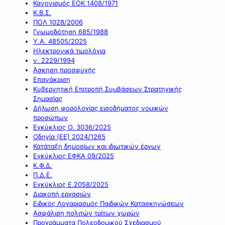
Κανονισμός ΕΟΚ 1408/1971
Κ.Β.Σ.
ΠΟΛ 1028/2006
Γνωμοδότηση 685/1988
Υ.Α. 48505/2025
Ηλεκτρονικά τιμολόγια
ν. 2229/1994
Άσκηση προσφυγής
Επανάκριση
Κυβερνητική Επιτροπή Συμβάσεων Στρατηγικής
Σημασίας
Δήλωση φορολογίας εισοδήματος νομικών
προσώπων
Εγκύκλιος Ο. 3036/2025
Οδηγία (ΕΕ) 2024/1265
Κατάταξη δημοσίων και ιδιωτικών έργων
Εγκύκλιος ΕΦΚΑ 09/2025
Κ.Φ.Δ.
Π.Δ.Ε.
Εγκύκλιος Ε.2058/2025
Διακοπή εργασιών
Ειδικός Λογαριασμός Παιδικών Κατασκηνώσεων
Ασφάλιση πολιτών τρίτων χωρών
Προγράμματα Πολεοδομικού Σχεδιασμού