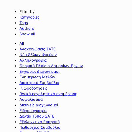
Filter by
Κατηγορίες
Tags
Authors
Show all
All
Ανακοινώσεις ΣΑΤΕ
Νέα Άλλων Φορέων
Αλληλογραφία
Θεσμικό Πλαίσιο Δημοσίων Έργων
Εγχώριοι Διαγωνισμοί
Ενημέρωση Μελών
Διοικητικό Συμβούλιο
Γνωμοδοτήσεις
Γενική εργοληπτική ενημέρωση
Ασφαλιστικά
Διεθνείς Διαγωνισμοί
Ειδησεογραφία
Δελτία Τύπου ΣΑΤΕ
Εξελεγκτική Επιτροπή
Πειθαρχικό Συμβούλιο