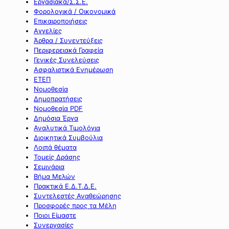
Εργασιακά/Σ.Σ.Ε.
Φορολογικά / Οικονομικά
Επικαιροποιήσεις
Αγγελίες
Άρθρα / Συνεντεύξεις
Περιφερειακά Γραφεία
Γενικές Συνελεύσεις
Ασφαλιστικά Ενημέρωση
ΕΤΕΠ
Νομοθεσία
Δημοπρατήσεις
Νομοθεσία PDF
Δημόσια Έργα
Αναλυτικά Τιμολόγια
Διοικητικά Συμβούλια
Λοιπά θέματα
Τομείς Δράσης
Σεμινάρια
Βήμα Μελών
Πρακτικά Ε.Δ.Τ.Δ.Ε.
Συντελεστές Αναθεώρησης
Προσφορές προς τα Μέλη
Ποιοι Είμαστε
Συνεργασίες