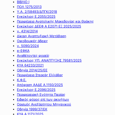
ΒΙΒΛΙΟ Ι
ΠΟΛ 1275/2013
Υ.Α. 2/58493/ΔΠΓΚ/2018
Εγκύκλιος Ε.2055/2025
Περιφέρεια Ανατολικής Μακεδονίας και Θράκης
Εγκύκλιος ΔΕΕΦ Α Ε2071 ΕΞ 2025/2025
ν. 4314/2014
Δίκαιη Αναπτυξιακή Μετάβαση
Οικοδομικές άδειες
ν. 5090/2024
e-ΕΦΚΑ
Αναθέτοντες φορείς
Εγκύκλιος ΥΠ. ΑΝΑΠΤΥΞΗΣ 79581/2025
ΚΥΑ 64233/2021
Οδηγία 2014/25/ΕΕ
Περιφέρεια Στερεάς Ελλάδας
Κ.Φ.Ε.
Απόφαση ΑΑΔΕ Α.1150/2025
Εγκύκλιος Ε.2096/2025
Περιφερειακή Ενότητα Πιερίας
Ειδικός φόρος επί των ακινήτων
Ορισμός Ανεξάρτητου Μηχανικού
Οδηγία 1999/37/ΕΚ
ΚΥΑ Α.1171/2025