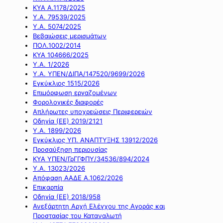
ΚΥΑ Α.1178/2025
Υ.Α. 79539/2025
Υ.Α. 5074/2025
Βεβαιώσεις μερισμάτων
ΠΟΛ.1002/2014
ΚΥΑ 104666/2025
Υ.Α. 1/2026
Υ.Α. ΥΠΕΝ/ΔΙΠΑ/147520/9699/2026
Εγκύκλιος 1515/2026
Επιμόρφωση εργαζομένων
Φορολογικές διαφορές
Απλήρωτες υποχρεώσεις Περιφερειών
Οδηγία (ΕΕ) 2019/2121
Υ.Α. 1899/2026
Εγκύκλιος ΥΠ. ΑΝΑΠΤΥΞΗΣ 13912/2026
Προσαύξηση περιουσίας
ΚΥΑ ΥΠΕΝ/ΓρΓΓΦΠΥ/34536/894/2024
Υ.Α. 13023/2026
Απόφαση ΑΑΔΕ Α.1062/2026
Επικαρπία
Οδηγία (ΕΕ) 2018/958
Ανεξάρτητη Αρχή Ελέγχου της Αγοράς και
Προστασίας του Καταναλωτή