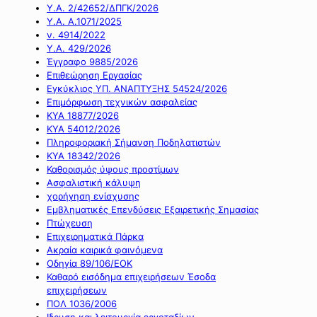
Υ.Α. 2/42652/ΔΠΓΚ/2026
Υ.Α. Α.1071/2025
ν. 4914/2022
Υ.Α. 429/2026
Έγγραφο 9885/2026
Επιθεώρηση Εργασίας
Εγκύκλιος ΥΠ. ΑΝΑΠΤΥΞΗΣ 54524/2026
Επιμόρφωση τεχνικών ασφαλείας
ΚΥΑ 18877/2026
ΚΥΑ 54012/2026
Πληροφοριακή Σήμανση Ποδηλατιστών
ΚΥΑ 18342/2026
Καθορισμός ύψους προστίμων
Ασφαλιστική κάλυψη
χορήγηση ενίσχυσης
Εμβληματικές Επενδύσεις Εξαιρετικής Σημασίας
Πτώχευση
Επιχειρηματικά Πάρκα
Ακραία καιρικά φαινόμενα
Οδηγία 89/106/ΕΟΚ
Καθαρό εισόδημα επιχειρήσεων Έσοδα
επιχειρήσεων
ΠΟΛ 1036/2006
Ιδρυση και λειτουργία εργοταξίων