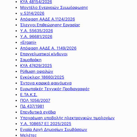
ΚΥΑ 48154/2026
Μοντέλο Ενεργειών Συμμόρφωσης
ν.5314/2026
Απόφαση ΑΑΔΕ Α.1124/2026
Έλεγχοι Επιθεώρησης Εργασίας
Υ.Α. 55635/2026
Υ.Α. 96681/2026
«Ergani»
Απόφαση ΑΑΔΕ Α. 1149/2026
Επαγγελματικοί κίνδυνοι
Σαμοθράκη
ΚΥΑ 47429/2025
Ρύθμιση οφειλών
Εγκύκλιος 18660/2025
Έντονα καιρικά φαινόμενα
Ευρωπαϊκές Τεχνικές Προδιαγραφές
Ε.ΤΑ.Κ.Σ.
ΠΟΛ 1056/2007
ΠΔ 437/1981
Επενδυτικά σχέδια
Υποχρέωση υποβολής ηλεκτρονικών τιμολογίων
Υ.Α. 108657 ΕΞ 2025/2025
Ενιαία Αρχή Δημοσίων Συμβάσεων
Μελέτες