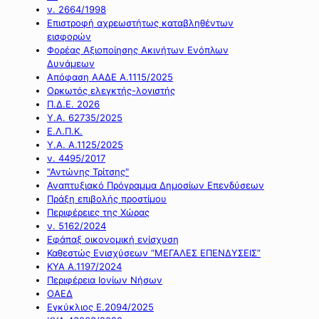
ν. 2664/1998
Επιστροφή αχρεωστήτως καταβληθέντων
εισφορών
Φορέας Αξιοποίησης Ακινήτων Ενόπλων
Δυνάμεων
Απόφαση ΑΑΔΕ Α.1115/2025
Ορκωτός ελεγκτής-λογιστής
Π.Δ.Ε. 2026
Υ.Α. 62735/2025
Ε.Λ.Π.Κ.
Υ.Α. Α.1125/2025
ν. 4495/2017
"Αντώνης Τρίτσης"
Αναπτυξιακό Πρόγραμμα Δημοσίων Επενδύσεων
Πράξη επιβολής προστίμου
Περιφέρειες της Χώρας
ν. 5162/2024
Εφάπαξ οικονομική ενίσχυση
Καθεστώς Ενισχύσεων “ΜΕΓΑΛΕΣ ΕΠΕΝΔΥΣΕΙΣ”
ΚΥΑ Α.1197/2024
Περιφέρεια Ιονίων Νήσων
ΟΑΕΔ
Εγκύκλιος Ε.2094/2025