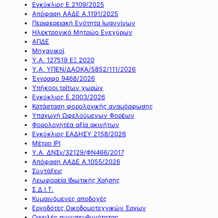
Εγκύκλιος Ε.2109/2025
Απόφαση ΑΑΔΕ Α.1191/2025
Περιφερειακή Ενότητα Ιωαννίνων
Ηλεκτρονικό Μητρώο Ενεχύρων
ΑΠΔΕ
Μηχανικοί
Υ.Α. 127519 ΕΞ 2020
Υ.Α. ΥΠΕΝ/ΔΑΟΚΑ/5852/111/2026
Έγγραφο 9468/2026
Υπήκοοι τρίτων χωρών
Εγκύκλιος Ε.2003/2026
Κατάσταση φορολογικής αναμόρφωσης
Υπαγωγή Ωφελούμενων Φορέων
Φορολογητέα αξία ακινήτων
Εγκύκλιος ΕΑΔΗΣΥ 2158/2026
Μέτρο IPI
Υ.Α. ΔΝΣγ/32129/ΦΝ466/2017
Απόφαση ΑΑΔΕ Α.1055/2026
Συντάξεις
Λεωφορεία Ιδιωτικής Χρήσης
Σ.Δ.Ι.Τ.
Κυμαινόμενες αποδοχές
Εργοδότες Οικοδομοτεχνικών Έργων
Οφειλές συνυπευθυνότητας