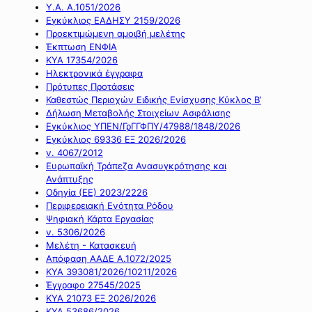
Υ.Α. Α.1051/2026
Εγκύκλιος ΕΑΔΗΣΥ 2159/2026
Προεκτιμώμενη αμοιβή μελέτης
Έκπτωση ΕΝΦΙΑ
ΚΥΑ 17354/2026
Ηλεκτρονικά έγγραφα
Πρότυπες Προτάσεις
Καθεστώς Περιοχών Ειδικής Ενίσχυσης Κύκλος Β’
Δήλωση Μεταβολής Στοιχείων Ασφάλισης
Εγκύκλιος ΥΠΕΝ/ΓρΓΓΦΠΥ/47988/1848/2026
Εγκύκλιος 69336 ΕΞ 2026/2026
ν. 4067/2012
Ευρωπαϊκή Τράπεζα Ανασυγκρότησης και
Ανάπτυξης
Οδηγία (ΕΕ) 2023/2226
Περιφερειακή Ενότητα Ρόδου
Ψηφιακή Κάρτα Εργασίας
ν. 5306/2026
Μελέτη - Κατασκευή
Απόφαση ΑΑΔΕ Α.1072/2025
ΚΥΑ 393081/2026/10211/2026
Έγγραφο 27545/2025
ΚΥΑ 21073 ΕΞ 2026/2026
ΚΥΑ 53686/2026