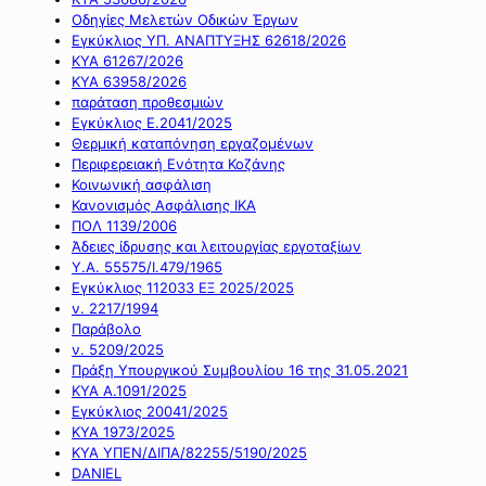
Οδηγίες Μελετών Οδικών Έργων
Εγκύκλιος ΥΠ. ΑΝΑΠΤΥΞΗΣ 62618/2026
ΚΥΑ 61267/2026
ΚΥΑ 63958/2026
παράταση προθεσμιών
Εγκύκλιος Ε.2041/2025
Θερμική καταπόνηση εργαζομένων
Περιφερειακή Ενότητα Κοζάνης
Κοινωνική ασφάλιση
Κανονισμός Ασφάλισης ΙΚΑ
ΠΟΛ 1139/2006
Άδειες ίδρυσης και λειτουργίας εργοταξίων
Υ.Α. 55575/Ι.479/1965
Εγκύκλιος 112033 ΕΞ 2025/2025
ν. 2217/1994
Παράβολο
ν. 5209/2025
Πράξη Υπουργικού Συμβουλίου 16 της 31.05.2021
ΚΥΑ Α.1091/2025
Εγκύκλιος 20041/2025
ΚΥΑ 1973/2025
ΚΥΑ ΥΠΕΝ/ΔΙΠΑ/82255/5190/2025
DANIEL