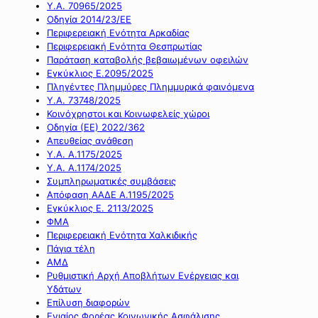
Υ.Α. 70965/2025
Οδηγία 2014/23/ΕΕ
Περιφερειακή Ενότητα Αρκαδίας
Περιφερειακή Ενότητα Θεσπρωτίας
Παράταση καταβολής βεβαιωμένων οφειλών
Εγκύκλιος Ε.2095/2025
Πληγέντες Πλημμύρες Πλημμυρικά φαινόμενα
Υ.Α. 73748/2025
Κοινόχρηστοι και Κοινωφελείς χώροι
Οδηγία (ΕΕ) 2022/362
Απευθείας ανάθεση
Υ.Α. Α.1175/2025
Υ.Α. Α.1174/2025
Συμπληρωματικές συμβάσεις
Απόφαση ΑΑΔΕ Α.1195/2025
Εγκύκλιος Ε. 2113/2025
ΦΜΑ
Περιφερειακή Ενότητα Χαλκιδικής
Πάγια τέλη
ΑΜΔ
Ρυθμιστική Αρχή Αποβλήτων Ενέργειας και
Υδάτων
Επίλυση διαφορών
Ενιαίος Φορέας Κοινωνικής Ασφάλισης