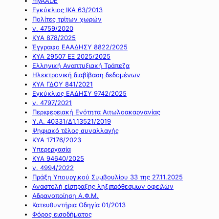
myAADE
Εγκύκλιος ΙΚΑ 63/2013
Πολίτες τρίτων χωρών
ν. 4759/2020
ΚΥΑ 878/2025
Έγγραφο ΕΑΑΔΗΣΥ 8822/2025
ΚΥΑ 29507 ΕΞ 2025/2025
Ελληνική Αναπτυξιακή Τράπεζα
Ηλεκτρονική διαβίβαση δεδομένων
ΚΥΑ ΓΔΟΥ 841/2021
Εγκύκλιος ΕΑΔΗΣΥ 9742/2025
ν. 4797/2021
Περιφερειακή Ενότητα Αιτωλοακαρνανίας
Υ.Α. 40331/Δ1.13521/2019
Ψηφιακό τέλος συναλλαγής
ΚΥΑ 17176/2023
Υπερεργασία
ΚΥΑ 94640/2025
ν. 4994/2022
Πράξη Υπουργικού Συμβουλίου 33 της 27.11.2025
Αναστολή είσπραξης ληξιπρόθεσμων οφειλών
Αδρανοποίηση Α.Φ.Μ.
Κατευθυντήρια Οδηγία 01/2013
Φόρος εισοδήματος