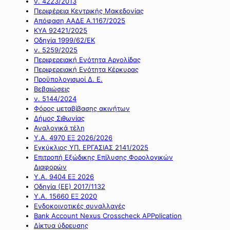
ν. 4223/2013
Περιφέρεια Κεντρικής Μακεδονίας
Απόφαση ΑΑΔΕ Α.1167/2025
ΚΥΑ 92421/2025
Οδηγία 1999/62/ΕΚ
ν. 5259/2025
Περιφερειακή Ενότητα Αργολίδας
Περιφερειακή Ενότητα Κέρκυρας
Προϋπολογισμοί Δ. Ε.
Βεβαιώσεις
ν. 5144/2024
Φόρος μεταβίβασης ακινήτων
Δήμος Σιθωνίας
Αναλογικά τέλη
Υ.Α. 4970 ΕΞ 2026/2026
Εγκύκλιος ΥΠ. ΕΡΓΑΣΙΑΣ 2141/2025
Επιτροπή Εξώδικης Επίλυσης Φορολογικών
Διαφορών
Υ.Α. 9404 ΕΞ 2026
Οδηγία (ΕΕ) 2017/1132
Υ.Α. 15660 ΕΞ 2020
Ενδοκοινοτικές συναλλαγές
Bank Account Nexus Crosscheck APPplication
Δίκτυα ύδρευσης