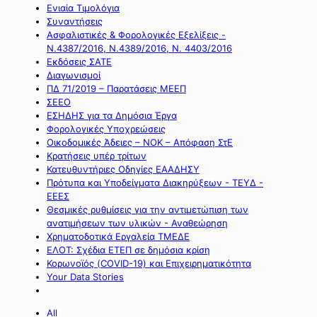
Ενιαία Τιμολόγια
Συναντήσεις
Ασφαλιστικές & Φορολογικές Εξελίξεις -
Ν.4387/2016, Ν.4389/2016, Ν. 4403/2016
Εκδόσεις ΣΑΤΕ
Διαγωνισμοί
ΠΔ 71/2019 – Παρατάσεις ΜΕΕΠ
ΣΕΕΟ
ΕΣΗΔΗΣ για τα Δημόσια Έργα
Φορολογικές Υποχρεώσεις
Οικοδομικές Άδειες – ΝΟΚ – Απόφαση ΣτΕ
Κρατήσεις υπέρ τρίτων
Κατευθυντήριες Οδηγίες ΕΑΑΔΗΣΥ
Πρότυπα και Υποδείγματα Διακηρύξεων - ΤΕΥΔ -
ΕΕΕΣ
Θεσμικές ρυθμίσεις για την αντιμετώπιση των
ανατιμήσεων των υλικών - Αναθεώρηση
Χρηματοδοτικά Εργαλεία ΤΜΕΔΕ
ΕΛΟΤ: Σχέδια ΕΤΕΠ σε δημόσια κρίση
Κορωνοϊός (COVID-19) και Επιχειρηματικότητα
Your Data Stories
All