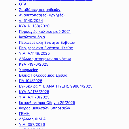
ΟΤΑ
Συμβάσεις προμηθειών
Αναθέτουσα(ες) αρχή(ές)
ν. 5140/2024
ΚΥΑ Α.1138/2020
Πυρκαγιές καλοκαιριού 2021
Κατώτατα όρια
Περιφερειακή Ενότητα Ευβοίας
Περιφερειακή Ενότητα Ηλείας
Υ.Α. Α.1149/2025
Δήλωση στοιχείων ακινήτων
ΚΥΑ 71970/2025
Υπερωρίες
Ειδικά Πολεοδομικά Σχέδια
ΠΔ 104/2025
Εγκύκλιος ΥΠ. ΑΝΑΠΤΥΞΗΣ 99864/2025
ΚΥΑ Α.1176/2025
Υ.Α. Α.1173/2025
Κατευθυντήρια Οδηγία 29/2025
Φόρος μισθωτών υπηρεσιών
ΓΕΜΗ
Δήλωση Φ.Μ.Α.
Υ.Α. 357/2026