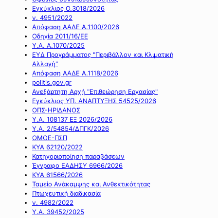
Εγκύκλιος Ο.3018/2026
ν. 4951/2022
Απόφαση ΑΑΔΕ Α.1100/2026
Οδηγία 2011/16/ΕΕ
Υ.Α. Α.1070/2025
ΕΥΔ Προγράμματος "Περιβάλλον και Κλιματική
Αλλαγή"
Απόφαση ΑΑΔΕ Α.1118/2026
politis.gov.gr
Ανεξάρτητη Αρχή "Επιθεώρηση Εργασίας"
Εγκύκλιος ΥΠ. ΑΝΑΠΤΥΞΗΣ 54525/2026
ΟΠΣ-ΗΡΙΔΑΝΟΣ
Υ.Α. 108137 ΕΞ 2026/2026
Υ.Α. 2/54854/ΔΠΓΚ/2026
ΟΜΟΕ-ΠΣΠ
ΚΥΑ 62120/2022
Κατηγοριοποίηση παραβάσεων
Έγγραφο ΕΑΔΗΣΥ 6966/2026
ΚΥΑ 61566/2026
Ταμείο Ανάκαμψης και Ανθεκτικότητας
Πτωχευτική διαδικασία
ν. 4982/2022
Υ.Α. 39452/2025