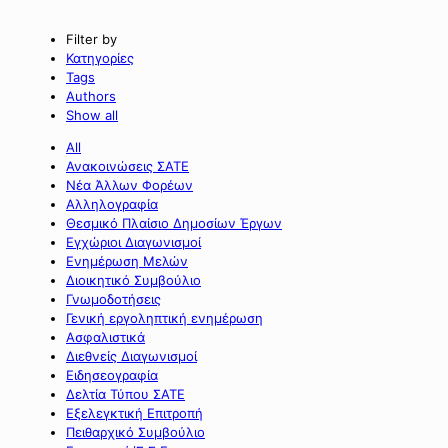
Filter by
Κατηγορίες
Tags
Authors
Show all
All
Ανακοινώσεις ΣΑΤΕ
Νέα Άλλων Φορέων
Αλληλογραφία
Θεσμικό Πλαίσιο Δημοσίων Έργων
Εγχώριοι Διαγωνισμοί
Ενημέρωση Μελών
Διοικητικό Συμβούλιο
Γνωμοδοτήσεις
Γενική εργοληπτική ενημέρωση
Ασφαλιστικά
Διεθνείς Διαγωνισμοί
Ειδησεογραφία
Δελτία Τύπου ΣΑΤΕ
Εξελεγκτική Επιτροπή
Πειθαρχικό Συμβούλιο