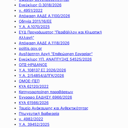
Εγκύκλιος Ο.3018/2026
ν. 4951/2022
Απόφαση ΑΑΔΕ Α.1100/2026
Οδηγία 2011/16/ΕΕ
Υ.Α. Α.1070/2025
ΕΥΔ Προγράμματος "Περιβάλλον και Κλιματική
Αλλαγή"
Απόφαση ΑΑΔΕ Α.1118/2026
politis.gov.gr
Ανεξάρτητη Αρχή "Επιθεώρηση Εργασίας"
Εγκύκλιος ΥΠ. ΑΝΑΠΤΥΞΗΣ 54525/2026
ΟΠΣ-ΗΡΙΔΑΝΟΣ
Υ.Α. 108137 ΕΞ 2026/2026
Υ.Α. 2/54854/ΔΠΓΚ/2026
ΟΜΟΕ-ΠΣΠ
ΚΥΑ 62120/2022
Κατηγοριοποίηση παραβάσεων
Έγγραφο ΕΑΔΗΣΥ 6966/2026
ΚΥΑ 61566/2026
Ταμείο Ανάκαμψης και Ανθεκτικότητας
Πτωχευτική διαδικασία
ν. 4982/2022
Υ.Α. 39452/2025