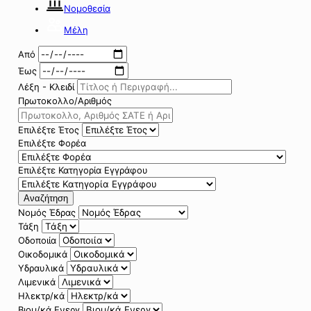
Νομοθεσία
Μέλη
Από
Έως
Λέξη - Κλειδί
Πρωτοκολλο/Αριθμός
Επιλέξτε Έτος
Επιλέξτε Φορέα
Επιλέξτε Κατηγορία Εγγράφου
Αναζήτηση
Νομός Έδρας
Τάξη
Οδοποιία
Οικοδομικά
Υδραυλικά
Λιμενικά
Ηλεκτρ/κά
Βιομ/κά Ενεργ