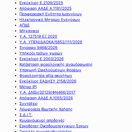
Εγκύκλιος Ε.2109/2025
Απόφαση ΑΑΔΕ Α.1191/2025
Περιφερειακή Ενότητα Ιωαννίνων
Ηλεκτρονικό Μητρώο Ενεχύρων
ΑΠΔΕ
Μηχανικοί
Υ.Α. 127519 ΕΞ 2020
Υ.Α. ΥΠΕΝ/ΔΑΟΚΑ/5852/111/2026
Έγγραφο 9468/2026
Υπήκοοι τρίτων χωρών
Εγκύκλιος Ε.2003/2026
Κατάσταση φορολογικής αναμόρφωσης
Υπαγωγή Ωφελούμενων Φορέων
Φορολογητέα αξία ακινήτων
Εγκύκλιος ΕΑΔΗΣΥ 2158/2026
Μέτρο IPI
Υ.Α. ΔΝΣγ/32129/ΦΝ466/2017
Απόφαση ΑΑΔΕ Α.1055/2026
Συντάξεις
Λεωφορεία Ιδιωτικής Χρήσης
Σ.Δ.Ι.Τ.
Κυμαινόμενες αποδοχές
Εργοδότες Οικοδομοτεχνικών Έργων
Οφειλές συνυπευθυνότητας