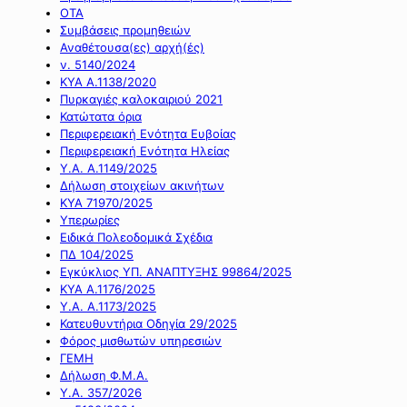
ΟΤΑ
Συμβάσεις προμηθειών
Αναθέτουσα(ες) αρχή(ές)
ν. 5140/2024
ΚΥΑ Α.1138/2020
Πυρκαγιές καλοκαιριού 2021
Κατώτατα όρια
Περιφερειακή Ενότητα Ευβοίας
Περιφερειακή Ενότητα Ηλείας
Υ.Α. Α.1149/2025
Δήλωση στοιχείων ακινήτων
ΚΥΑ 71970/2025
Υπερωρίες
Ειδικά Πολεοδομικά Σχέδια
ΠΔ 104/2025
Εγκύκλιος ΥΠ. ΑΝΑΠΤΥΞΗΣ 99864/2025
ΚΥΑ Α.1176/2025
Υ.Α. Α.1173/2025
Κατευθυντήρια Οδηγία 29/2025
Φόρος μισθωτών υπηρεσιών
ΓΕΜΗ
Δήλωση Φ.Μ.Α.
Υ.Α. 357/2026