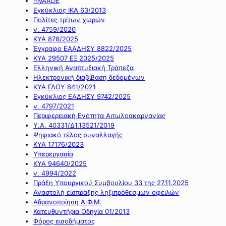
myAADE
Εγκύκλιος ΙΚΑ 63/2013
Πολίτες τρίτων χωρών
ν. 4759/2020
ΚΥΑ 878/2025
Έγγραφο ΕΑΑΔΗΣΥ 8822/2025
ΚΥΑ 29507 ΕΞ 2025/2025
Ελληνική Αναπτυξιακή Τράπεζα
Ηλεκτρονική διαβίβαση δεδομένων
ΚΥΑ ΓΔΟΥ 841/2021
Εγκύκλιος ΕΑΔΗΣΥ 9742/2025
ν. 4797/2021
Περιφερειακή Ενότητα Αιτωλοακαρνανίας
Υ.Α. 40331/Δ1.13521/2019
Ψηφιακό τέλος συναλλαγής
ΚΥΑ 17176/2023
Υπερεργασία
ΚΥΑ 94640/2025
ν. 4994/2022
Πράξη Υπουργικού Συμβουλίου 33 της 27.11.2025
Αναστολή είσπραξης ληξιπρόθεσμων οφειλών
Αδρανοποίηση Α.Φ.Μ.
Κατευθυντήρια Οδηγία 01/2013
Φόρος εισοδήματος