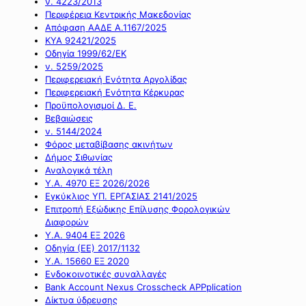
ν. 4223/2013
Περιφέρεια Κεντρικής Μακεδονίας
Απόφαση ΑΑΔΕ Α.1167/2025
ΚΥΑ 92421/2025
Οδηγία 1999/62/ΕΚ
ν. 5259/2025
Περιφερειακή Ενότητα Αργολίδας
Περιφερειακή Ενότητα Κέρκυρας
Προϋπολογισμοί Δ. Ε.
Βεβαιώσεις
ν. 5144/2024
Φόρος μεταβίβασης ακινήτων
Δήμος Σιθωνίας
Αναλογικά τέλη
Υ.Α. 4970 ΕΞ 2026/2026
Εγκύκλιος ΥΠ. ΕΡΓΑΣΙΑΣ 2141/2025
Επιτροπή Εξώδικης Επίλυσης Φορολογικών
Διαφορών
Υ.Α. 9404 ΕΞ 2026
Οδηγία (ΕΕ) 2017/1132
Υ.Α. 15660 ΕΞ 2020
Ενδοκοινοτικές συναλλαγές
Bank Account Nexus Crosscheck APPplication
Δίκτυα ύδρευσης