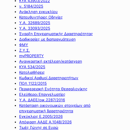
ΚΥΑ 43903/2022
ν. 5184/2025
Ανάκληση εγκυκλίου
Κατευθυντήριες Οδηγίες
Υ.Α. 32689/2025
Υ.Α. 33093/2025
Έναρξη Επιχειρηματικής Δραστηριότητας
Διαδικασίες με διαπραγμάτευση
ΦΜΥ
Ζ.Υ.Σ.
myPROPERTY
Αναγκαστική εκτέλεση/κατάσχεση
ΚΥΑ 534/2025
Κατολισθήσεις
Κωδικοί Αριθμοί Δραστηριοτήτων
ΠΟΛ 1122/2015
Περιφερειακή Ενότητα Θεσσαλονίκης
Ελεύθεροι Επαγγελματίες
Υ.Α. ΔΑΕΕ/οικ.2287/2016
Κατάσταση οικονομικών στοιχείων από
επιχειρηματική δραστηριότητα
Εγκύκλιος Ε.2005/2026
Απόφαση ΑΑΔΕ Α.1048/2026
Τιμές ζώνης σε Ευρώ