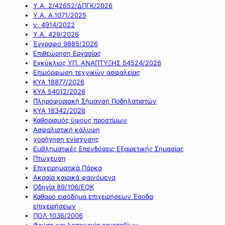
Υ.Α. 2/42652/ΔΠΓΚ/2026
Υ.Α. Α.1071/2025
ν. 4914/2022
Υ.Α. 429/2026
Έγγραφο 9885/2026
Επιθεώρηση Εργασίας
Εγκύκλιος ΥΠ. ΑΝΑΠΤΥΞΗΣ 54524/2026
Επιμόρφωση τεχνικών ασφαλείας
ΚΥΑ 18877/2026
ΚΥΑ 54012/2026
Πληροφοριακή Σήμανση Ποδηλατιστών
ΚΥΑ 18342/2026
Καθορισμός ύψους προστίμων
Ασφαλιστική κάλυψη
χορήγηση ενίσχυσης
Εμβληματικές Επενδύσεις Εξαιρετικής Σημασίας
Πτώχευση
Επιχειρηματικά Πάρκα
Ακραία καιρικά φαινόμενα
Οδηγία 89/106/ΕΟΚ
Καθαρό εισόδημα επιχειρήσεων Έσοδα
επιχειρήσεων
ΠΟΛ 1036/2006
Ιδρυση και λειτουργία εργοταξίων