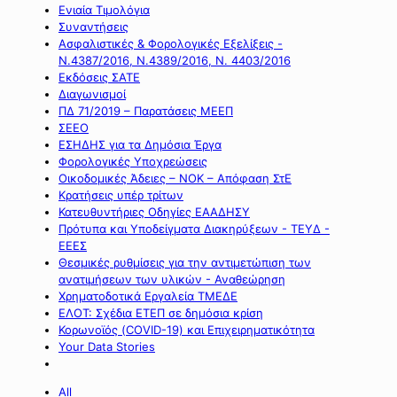
Ενιαία Τιμολόγια
Συναντήσεις
Ασφαλιστικές & Φορολογικές Εξελίξεις -
Ν.4387/2016, Ν.4389/2016, Ν. 4403/2016
Εκδόσεις ΣΑΤΕ
Διαγωνισμοί
ΠΔ 71/2019 – Παρατάσεις ΜΕΕΠ
ΣΕΕΟ
ΕΣΗΔΗΣ για τα Δημόσια Έργα
Φορολογικές Υποχρεώσεις
Οικοδομικές Άδειες – ΝΟΚ – Απόφαση ΣτΕ
Κρατήσεις υπέρ τρίτων
Κατευθυντήριες Οδηγίες ΕΑΑΔΗΣΥ
Πρότυπα και Υποδείγματα Διακηρύξεων - ΤΕΥΔ -
ΕΕΕΣ
Θεσμικές ρυθμίσεις για την αντιμετώπιση των
ανατιμήσεων των υλικών - Αναθεώρηση
Χρηματοδοτικά Εργαλεία ΤΜΕΔΕ
ΕΛΟΤ: Σχέδια ΕΤΕΠ σε δημόσια κρίση
Κορωνοϊός (COVID-19) και Επιχειρηματικότητα
Your Data Stories
All