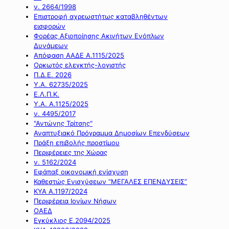
ν. 2664/1998
Επιστροφή αχρεωστήτως καταβληθέντων
εισφορών
Φορέας Αξιοποίησης Ακινήτων Ενόπλων
Δυνάμεων
Απόφαση ΑΑΔΕ Α.1115/2025
Ορκωτός ελεγκτής-λογιστής
Π.Δ.Ε. 2026
Υ.Α. 62735/2025
Ε.Λ.Π.Κ.
Υ.Α. Α.1125/2025
ν. 4495/2017
"Αντώνης Τρίτσης"
Αναπτυξιακό Πρόγραμμα Δημοσίων Επενδύσεων
Πράξη επιβολής προστίμου
Περιφέρειες της Χώρας
ν. 5162/2024
Εφάπαξ οικονομική ενίσχυση
Καθεστώς Ενισχύσεων “ΜΕΓΑΛΕΣ ΕΠΕΝΔΥΣΕΙΣ”
ΚΥΑ Α.1197/2024
Περιφέρεια Ιονίων Νήσων
ΟΑΕΔ
Εγκύκλιος Ε.2094/2025