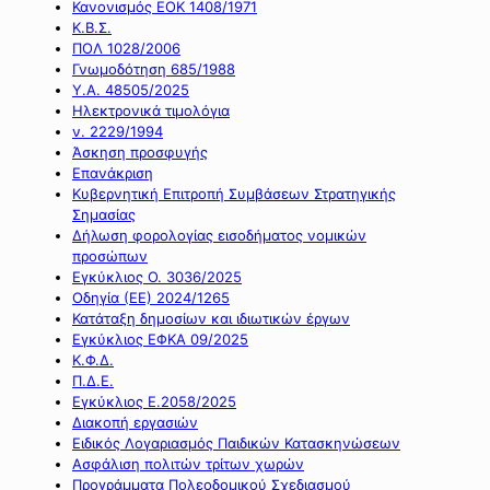
Κανονισμός ΕΟΚ 1408/1971
Κ.Β.Σ.
ΠΟΛ 1028/2006
Γνωμοδότηση 685/1988
Υ.Α. 48505/2025
Ηλεκτρονικά τιμολόγια
ν. 2229/1994
Άσκηση προσφυγής
Επανάκριση
Κυβερνητική Επιτροπή Συμβάσεων Στρατηγικής
Σημασίας
Δήλωση φορολογίας εισοδήματος νομικών
προσώπων
Εγκύκλιος Ο. 3036/2025
Οδηγία (ΕΕ) 2024/1265
Κατάταξη δημοσίων και ιδιωτικών έργων
Εγκύκλιος ΕΦΚΑ 09/2025
Κ.Φ.Δ.
Π.Δ.Ε.
Εγκύκλιος Ε.2058/2025
Διακοπή εργασιών
Ειδικός Λογαριασμός Παιδικών Κατασκηνώσεων
Ασφάλιση πολιτών τρίτων χωρών
Προγράμματα Πολεοδομικού Σχεδιασμού