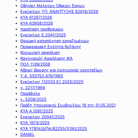
Οδηγίες Μελετών Οδικών Έργων
Εγκύκλιος ΥΠ. ΑΝΑΠΤΥΞΗΣ 62618/2026
ΚΥΑ 61267/2026
ΚΥΑ 63958/2026
παράταση προθεσμιών
Εγκύκλιος Ε.2041/2025
Θερμική καταπόνηση εργαζομένων
Περιφερειακή Ενότητα Κοζάνης
Κοινωνική ασφάλιση
Κανονισμός Ασφάλισης ΙΚΑ
ΠΟΛ 1139/2006
Άδειες ίδρυσης και λειτουργίας εργοταξίων
Υ.Α. 55575/Ι.479/1965
Εγκύκλιος 112033 ΕΞ 2025/2025
ν. 2217/1994
Παράβολο
ν. 5209/2025
Πράξη Υπουργικού Συμβουλίου 16 της 31.05.2021
ΚΥΑ Α.1091/2025
Εγκύκλιος 20041/2025
ΚΥΑ 1973/2025
ΚΥΑ ΥΠΕΝ/ΔΙΠΑ/82255/5190/2025
DANIEL