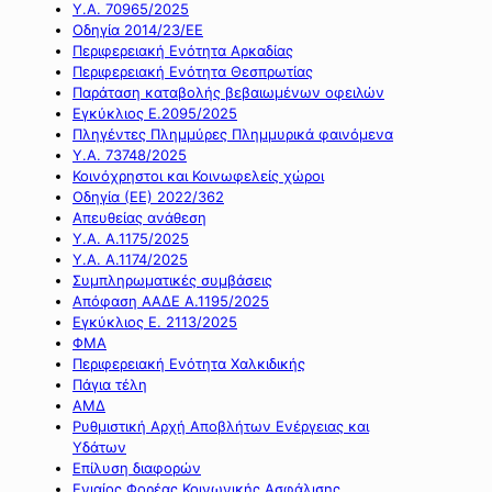
Υ.Α. 70965/2025
Οδηγία 2014/23/ΕΕ
Περιφερειακή Ενότητα Αρκαδίας
Περιφερειακή Ενότητα Θεσπρωτίας
Παράταση καταβολής βεβαιωμένων οφειλών
Εγκύκλιος Ε.2095/2025
Πληγέντες Πλημμύρες Πλημμυρικά φαινόμενα
Υ.Α. 73748/2025
Κοινόχρηστοι και Κοινωφελείς χώροι
Οδηγία (ΕΕ) 2022/362
Απευθείας ανάθεση
Υ.Α. Α.1175/2025
Υ.Α. Α.1174/2025
Συμπληρωματικές συμβάσεις
Απόφαση ΑΑΔΕ Α.1195/2025
Εγκύκλιος Ε. 2113/2025
ΦΜΑ
Περιφερειακή Ενότητα Χαλκιδικής
Πάγια τέλη
ΑΜΔ
Ρυθμιστική Αρχή Αποβλήτων Ενέργειας και
Υδάτων
Επίλυση διαφορών
Ενιαίος Φορέας Κοινωνικής Ασφάλισης