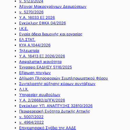
ν. 5123/2024
Άξονας Μακροχρόνιων Δεσμεύσεων
ν. 5270/2026
Υ.Α. 16033 ΕΞ 2026
Εγκύκλιος ΕΦΚΑ 04/2026
Ι.Κ.Ε.
Ενιαία άδεια διαμονής και εργασίας
ΕΛ.ΣΤΑΤ.
ΚΥΑ Α.1044/2026
Τηλεμετρία
Υ.Α. 16413 ΕΞ 2026/2026
Ασφαλιστική ικανότητα
Έγγραφο ΕΑΔΗΣΥ 5116/2025
Εξίσωση πτυχίων
Δήλωση Πληροφοριών Συμπληρωματικού Φόρου
Συντελεστής αύξησης κύριων συντάξεων
Λ.Ι.Χ.
Υπηρεσίες συμβούλων
Υ.Α. 2/26682/ΔΠΓΚ/2026
Εγκύκλιος ΥΠ. ΑΝΑΠΤΥΞΗΣ 32810/2026
Περιφερειακή Ενότητα Δυτικής Αττικής
ν. 5007/2022
ν. 4964/2022
Επιχειρησιακό Σχέδιο της ΑΑΔΕ