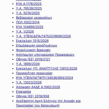
ΚΥΑ Α.1178/2025
Υ.Α. 79539/2025
Υ.Α. 5074/2025
Βεβαιώσεις μερισμάτων
ΠΟΛ.1002/2014
ΚΥΑ 104666/2025
Υ.Α. 1/2026
Υ.Α. ΥΠΕΝ/ΔΙΠΑ/147520/9699/2026
Εγκύκλιος 1515/2026
Επιμόρφωση εργαζομένων
Φορολογικές διαφορές
Απλήρωτες υποχρεώσεις Περιφερειών
Οδηγία (ΕΕ) 2019/2121
Υ.Α. 1899/2026
Εγκύκλιος ΥΠ. ΑΝΑΠΤΥΞΗΣ 13912/2026
Προσαύξηση περιουσίας
ΚΥΑ ΥΠΕΝ/ΓρΓΓΦΠΥ/34536/894/2024
Υ.Α. 13023/2026
Απόφαση ΑΑΔΕ Α.1062/2026
Επικαρπία
Οδηγία (ΕΕ) 2018/958
Ανεξάρτητη Αρχή Ελέγχου της Αγοράς και
Προστασίας του Καταναλωτή