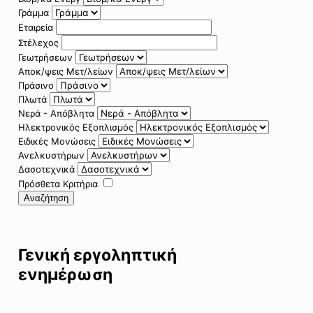
Γράμμα
Εταιρεία
Στέλεχος
Γεωτρήσεων
Αποκ/ψεις Μετ/λείων
Πράσινο
Πλωτά
Νερά - Απόβλητα
Ηλεκτρονικός Εξοπλισμός
Ειδικές Μονώσεις
Ανελκυστήρων
Δασοτεχνικά
Πρόσθετα Κριτήρια
Αναζήτηση
Γενική εργοληπτική
ενημέρωση